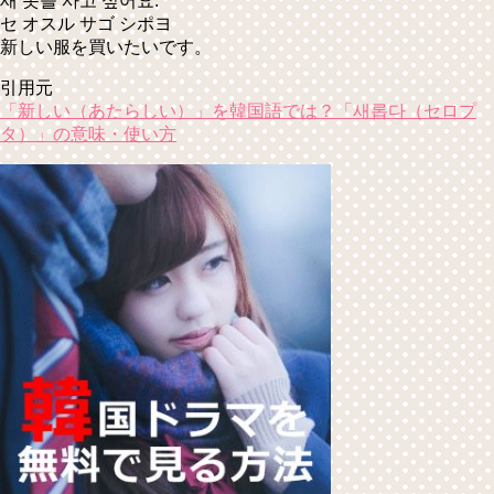
새 옷을 사고 싶어요.
セ オスル サゴ シポヨ
新しい服を買いたいです。
引用元
「新しい（あたらしい）」を韓国語では？「새롭다（セロプ
タ）」の意味・使い方