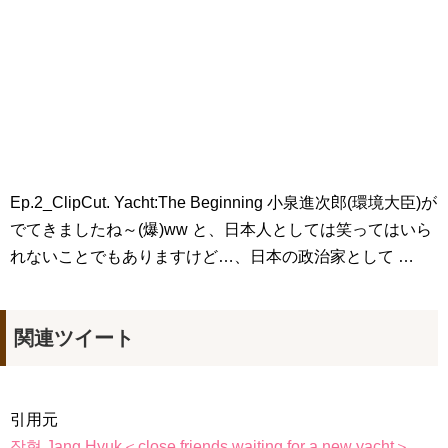
「ライフ・ オン・ マーズ」2019年11月2日TSUTAYAにて先行
レンタル開始！
(ENG SUB) Behind The Scene Hyun Bin 현빈❤️ 손예진 Son Ye
Jin-Crash Landing On You/ヒョンビン❤️ソンイェジン / エンジョイ❕
ユン・ギュンサン、番組にも登場した愛猫が急死…イ・ソンギ
ョンら同僚芸能人から慰めの言葉が続々 – Taka News
キム・レウォンの影絵遊び！？「黒騎士～永遠の約束～」メイ
キングを一部公開（DVD-SET2特典映像より）
「まず熱く掃除せよ」女優キム・ユジョン、「健康がとても回
Ep.2_ClipCut. Yacht:The Beginning 小泉進次郎(環境大臣)が
復…痩せたのはソン・ジェリムのせい!? 」 (11/26)
【裏芸能】キムユジョンの熱愛彼氏はあの大物俳優
でてきましたね～(爆)ww と、日本人としては笑ってはいら
キム・ユジョン、美しいセルフショットで近況を伝える“会いた
れないことでもありますけど…、日本の政治家として …
いでしょ？” Big News TV
キム・ユジョン、新ドラマ「まず熱く掃除せよ」に出演確
定…“台本を見た瞬間惹かれた” 20180123
幻の王女チャミョンゴ エンディング
YUCHUN ♥ LOVE 15 「成均館 5話」
関連ツイート
[Fan MV]七日の王妃(7일의 왕비)OST – 정기고 (Junggigo) – 그
리고 그려도 (Miss You In My Heart)
俳優カン・ギヨン、突然の熱愛宣言…「キム秘書がなぜそう
か」出演で話題 Big News TV
引用元
장혁 Jang Hyuk＜close friends waiting for a new yacht＞