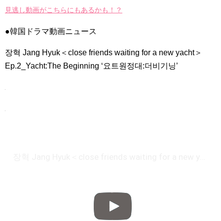
キュン必至！スペシャル映像公開！
NEW!
見逃し動画がこちらにもあるかも！？
「七日の王妃」パク・ミニョン インタビュー 7/3発売ＤＶＤ
ＳＥＴ１映像特典より
●韓国ドラマ動画ニュース
「違う（ちがう）・異なる」を韓国語では？「다르다（タル
ダ）」の意味・使い方について
について
장혁 Jang Hyuk＜close friends waiting for a new yacht＞
「退屈だ・暇だ」を韓国語では？「심심하다（シムシマダ）」
Ep.2_Yacht:The Beginning ‘요트원정대:더비기닝’
の意味・使い方について
■韓国ドラマ『キング～Two Hearts』予告動画（日本語字幕）
について
yoon kyun sang
HSF(126)-윤균상 서울숲 벤치 (YUN Kyunsang)(4)September::
Healing in Seoul Forest (서울숲)
yoon kyun sang
ユン・ギュンサン主演「潜入弁護人」第1回特別公開！
ハン・ヘジン 한혜진 – (선공개) 강남 3대 얼짱 출신 &#39;한혜진
언니&#39; (ft. 도여니의 학창시절) | 편 먹고 갈래요? 밥블레스유 2
bobblessyou2 EP.18
장혁 Jang Hyuk＜close friends waiting for a new yacht＞Ep.2_Yacht:The Beginning '요트원정대:더비기닝'
ソン・ヘギョ – ソンヘギョ キスまとめ
ハン・ヘジン 한혜진 – Still We (여전히 우리는)
한가인 –
九尾狐外伝 第２話 キム・ジウ チョ・ヒョンジェ
九尾狐外伝 メイキング03 ハン・イェスル
チョ・ヒョンジェ 조현재 九尾狐外伝 制作発表会
キム・テヒの弟イ・ワン♥イ・ボミ、今日（28日）結婚……