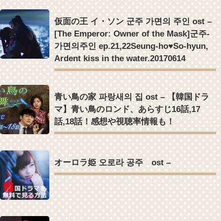
仮面の王 イ・ソン 군주 가면의 주인 ost –
[The Emperor: Owner of the Mask]군주-
가면의주인 ep.21,22Seung-ho♥So-hyun,
Ardent kiss in the water.20170614
青い鳥の家 파랑새의 집 ost – 【韓国ドラ
マ】青い鳥のロンド、あらすじ16話,17
話,18話！感想や視聴率情報も！
オーロラ姫 오로라 공주 ost –