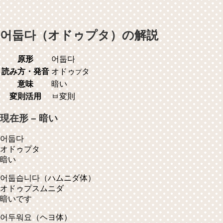
어둡다（オドゥプタ）の解説
原形
어둡다
読み方・発音
オドゥ
タ
プ
意味
暗い
変則活用
ㅂ変則
現在形 – 暗い
어둡다
オドゥプタ
暗い
어둡습니다
（ハムニダ体）
オドゥプスムニダ
暗いです
어두워요
（ヘヨ体）