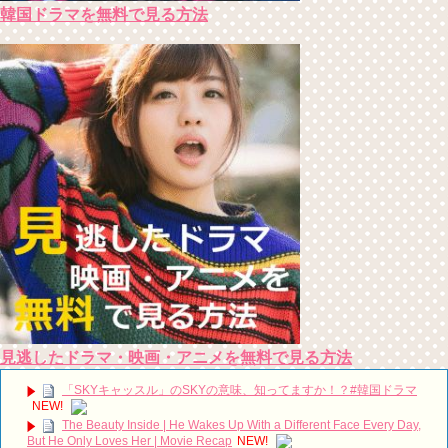
韓国ドラマを無料で見る方法
見逃したドラマ・映画・アニメを無料で見る方法
「SKYキャッスル」のSKYの意味、知ってますか！？#韓国ドラマ
NEW!
The Beauty Inside | He Wakes Up With a Different Face Every Day,
But He Only Loves Her | Movie Recap
NEW!