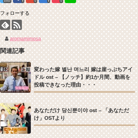
error
0
0
ル開始！
「まず熱く掃除せよ」女優キム・ユジョン、「健康がとても回復…痩
(ENG SUB) Behind The Scene Hyun Bin 현빈❤️ 손예진 Son Ye Jin-
せたのはソン・ジェリムのせい!? 」 (11/26)
Crash Landing On You/ヒョンビン❤️ソンイェジン / エンジョイ❕
フォローする
【裏芸能】キムユジョンの熱愛彼氏はあの大物俳優
ユン・ギュンサン、番組にも登場した愛猫が急死…イ・ソンギョンら
キム・ユジョン、美しいセルフショットで近況を伝える“会いたいで
同僚芸能人から慰めの言葉が続々 – Taka News
しょ？” Big News TV
キム・レウォンの影絵遊び！？「黒騎士～永遠の約束～」メイキング
キム・ユジョン、新ドラマ「まず熱く掃除せよ」に出演確定…“台本
を一部公開（DVD-SET2特典映像より）
を見た瞬間惹かれた” 20180123
aromamimosa
幻の王女チャミョンゴ エンディング
YUCHUN ♥ LOVE 15 「成均館 5話」
関連記事
[Fan MV]七日の王妃(7일의 왕비)OST – 정기고 (Junggigo) – 그리고 그
려도 (Miss You In My Heart)
俳優カン・ギヨン、突然の熱愛宣言…「キム秘書がなぜそうか」出演
Powered by livedoor 相互RSS
変わった嫁 별난 며느리 嫁は崖っぷちアイ
で話題 Big News TV
ドル ost – 【ノッチ】約1か月間、動画を
投稿できなった理由・・・
Powered by livedoor 相互RSS
あなただけ 당신뿐이야 ost – 「あなただ
け」OSTより