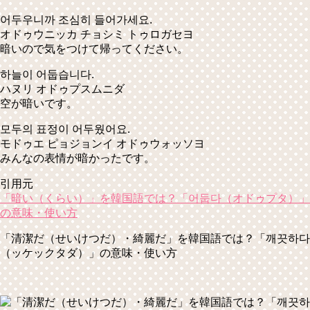
어두우니까 조심히 들어가세요.
オドゥウニッカ チョシミ トゥロガセヨ
暗いので気をつけて帰ってください。
하늘이 어둡습니다.
ハヌリ オドゥプスムニダ
空が暗いです。
모두의 표정이 어두웠어요.
モドゥエ ピョジョンイ オドゥウォッソヨ
みんなの表情が暗かったです。
引用元
「暗い（くらい）」を韓国語では？「어둡다（オドゥプタ）」
の意味・使い方
「清潔だ（せいけつだ）・綺麗だ」を韓国語では？「깨끗하다
（ッケックタダ）」の意味・使い方