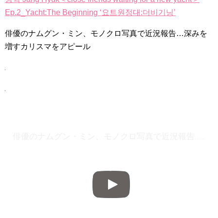
Ep.2_Yacht:The Beginning ‘요트원정대:더비기닝’
俳優のナムグン・ミン、モノクロ写真で近況報告…深みを
Powered by livedoor 相互RSS
増すカリスマをアピール
俳優のナムグン・ミン、モノクロ写真で近況報告…深みを増すカリスマをアピール