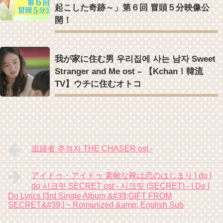
起こした奇跡～」第６回 冒頭５分映像公
開！
我が家に住む男 우리집에 사는 남자 Sweet
Stranger and Me ost – 【Kchan！韓流
TV】ウチに住むオトコ
追跡者 추적자 THE CHASER ost -
アイドゥ・アイドゥ 素敵な靴は恋のはじまり I do I
do 시크릿 SECRET ost - 시크릿 (SECRET) - I Do I
Do Lyrics [3rd Single Album &#39;GIFT FROM
SECRET&#39;] ~ Romanized &amp; English Sub