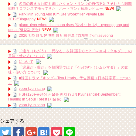
名節の書き入れ時を避けたクォン・サンウの自信不足？それとも隙間
戦略？ロマンスで帰ってきた『ハートマン』観覧レビュー
NEW!
Park Min Young And Kim Jae Wook//Her Private Life
2019//Biography
NEW!
piano: river where the moon rises (달이 뜨는 강) – pyeonggang and
ondal (평강과 온달)
NEW!
2026 김재영 일본 팬미팅 비하인드 #김재영 #kimjaeyeong
#kimjaeyoung #キムジェヨン #金宰永
NEW!
SBS [피고인] – 28일(화) 예고
NEW!
「違う（ちがう）・異なる」を韓国語では？「다르다（タルダ）」の
최고의 이혼 – 하이라이트 공개 / Matrimonial Chaos Highlights,
意味・使い方について
Premiere Oct 8 on KBS! ㅣ KBS방송
NEW!
について
유노윤호의 팔안굽 생일축하
NEW!
「退屈だ・暇だ」を韓国語では？「심심하다（シムシマダ）」の意
[Windy Mi-poong] 불어라 미풍아 50회 – ji-yeon caught by a private
味・使い方について
loan shark 20170218
NEW!
■韓国ドラマ『キング～Two Hearts』予告動画（日本語字幕）につい
「30だけど17です」ヤン・セジョンのお姫様抱っこや腕枕に胸キュ
て
ン必至！スペシャル映像公開！
NEW!
yoon kyun sang
「七日の王妃」パク・ミニョン インタビュー 7/3発売ＤＶＤＳＥ
Ｔ１映像特典より
HSF(126)-윤균상 서울숲 벤치 (YUN Kyunsang)(4)September::
Healing in Seoul Forest (서울숲)
ハン・ヘジン 한혜진 – (선공개) 강남 3대 얼짱 출신 &#39;한혜진 언니
&#39; (ft. 도여니의 학창시절) | 편 먹고 갈래요? 밥블레스유 2 bobblessyou2
yoon kyun sang
EP.18
ユン・ギュンサン主演「潜入弁護人」第1回特別公開！
ソン・ヘギョ – ソンヘギョ キスまとめ
九尾狐外伝 第２話 キム・ジウ チョ・ヒョンジェ
シェアする
ハン・ヘジン 한혜진 – Still We (여전히 우리는)
九尾狐外伝 メイキング03 ハン・イェスル
한가인 –
チョ・ヒョンジェ 조현재 九尾狐外伝 制作発表会
「ライフ・ オン・ マーズ」2019年11月2日TSUTAYAにて先行レンタ
キム・テヒの弟イ・ワン♥イ・ボミ、今日（28日）結婚……