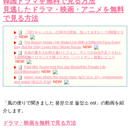
韓国ドラマを無料で見る方法
見逃したドラマ・映画・アニメを無料
で見る方法
「SKYキャッスル」のSKYの意味、知ってますか！？#韓国ドラ
マ
NEW!
The Beauty Inside | He Wakes Up With a Different Face Every
Day, But He Only Loves Her | Movie Recap
NEW!
名節の書き入れ時を避けたクォン・サンウの自信不足？それと
も隙間戦略？ロマンスで帰ってきた『ハートマン』観覧レビュー
NEW!
Park Min Young And Kim Jae Wook//Her Private Life
2019//Biography
NEW!
piano: river where the moon rises (달이 뜨는 강) – pyeonggang
and ondal (평강과 온달)
NEW!
2026 김재영 일본 팬미팅 비하인드 #김재영 #kimjaeyeong
#kimjaeyoung #キムジェヨン #金宰永
NEW!
SBS [피고인] – 28일(화) 예고
NEW!
「風の便りで聞きました 풍문으로 들었소 ost」の動画を紹
최고의 이혼 – 하이라이트 공개 / Matrimonial Chaos Highlights,
Premiere Oct 8 on KBS! ㅣ KBS방송
NEW!
介します。
유노윤호의 팔안굽 생일축하
NEW!
[Windy Mi-poong] 불어라 미풍아 50회 – ji-yeon caught by a
ドラマ・映画を無料で見る方法
private loan shark 20170218
NEW!
「30だけど17です」ヤン・セジョンのお姫様抱っこや腕枕に胸