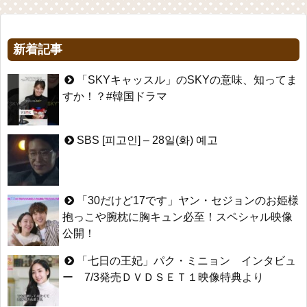
新着記事
「SKYキャッスル」のSKYの意味、知ってま
すか！？#韓国ドラマ
SBS [피고인] – 28일(화) 예고
「30だけど17です」ヤン・セジョンのお姫様
抱っこや腕枕に胸キュン必至！スペシャル映像
公開！
「七日の王妃」パク・ミニョン インタビュ
ー 7/3発売ＤＶＤＳＥＴ１映像特典より