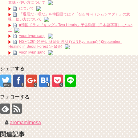
意味・使い方について
について
【レコーディング】Foi 新曲「花遊記」の制作裏側に迫る。【アーテ
「退屈だ・暇だ」を韓国語では？「심심하다（シムシマダ）」の意
ィスト密着動画】制作秘話
NEW!
味・使い方について
동생 구해준 아내한테 인성 보여준 남편 #이청아 #이동건 #박규영 #강
■韓国ドラマ『キング～Two Hearts』予告動画（日本語字幕）につい
민혁
NEW!
て
【10月韓劇】《Nine Room 9號房間 나인룸 Room No. 9 》金喜善、
yoon kyun sang
金英光、金海淑 三人集結版中字預告【DFTV數位未來】
NEW!
HSF(126)-윤균상 서울숲 벤치 (YUN Kyunsang)(4)September::
ハン・ヘジン 한혜진 – (선공개) 강남 3대 얼짱 출신 &#39;한혜진 언니
Healing in Seoul Forest (서울숲)
&#39; (ft. 도여니의 학창시절) | 편 먹고 갈래요? 밥블레스유 2 bobblessyou2
EP.18
yoon kyun sang
ソン・ヘギョ – ソンヘギョ キスまとめ
ユン・ギュンサン主演「潜入弁護人」第1回特別公開！
ハン・ヘジン 한혜진 – Still We (여전히 우리는)
九尾狐外伝 第２話 キム・ジウ チョ・ヒョンジェ
シェアする
한가인 –
九尾狐外伝 メイキング03 ハン・イェスル
「ライフ・ オン・ マーズ」2019年11月2日TSUTAYAにて先行レンタ
チョ・ヒョンジェ 조현재 九尾狐外伝 制作発表会
ル開始！
キム・テヒの弟イ・ワン♥イ・ボミ、今日（28日）結婚……
error
0
0
(ENG SUB) Behind The Scene Hyun Bin 현빈❤️ 손예진 Son Ye Jin-
「まず熱く掃除せよ」女優キム・ユジョン、「健康がとても回復…痩
Crash Landing On You/ヒョンビン❤️ソンイェジン / エンジョイ❕
せたのはソン・ジェリムのせい!? 」 (11/26)
フォローする
ユン・ギュンサン、番組にも登場した愛猫が急死…イ・ソンギョンら
【裏芸能】キムユジョンの熱愛彼氏はあの大物俳優
同僚芸能人から慰めの言葉が続々 – Taka News
キム・ユジョン、美しいセルフショットで近況を伝える“会いたいで
キム・レウォンの影絵遊び！？「黒騎士～永遠の約束～」メイキング
しょ？” Big News TV
を一部公開（DVD-SET2特典映像より）
キム・ユジョン、新ドラマ「まず熱く掃除せよ」に出演確定…“台本
を見た瞬間惹かれた” 20180123
aromamimosa
幻の王女チャミョンゴ エンディング
YUCHUN ♥ LOVE 15 「成均館 5話」
関連記事
[Fan MV]七日の王妃(7일의 왕비)OST – 정기고 (Junggigo) – 그리고 그