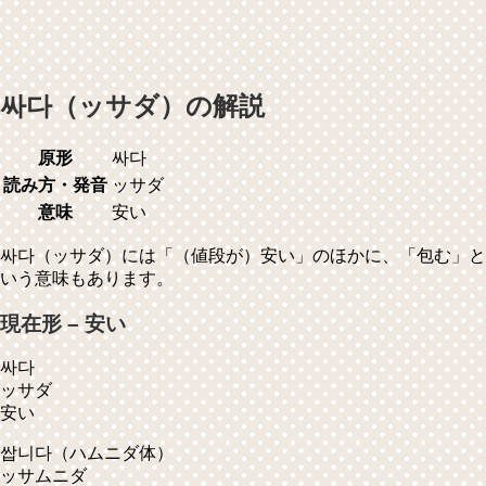
싸다（ッサダ）の解説
原形
싸다
読み方・発音
ッサダ
意味
安い
싸다（ッサダ）には「（値段が）安い」のほかに、「包む」と
いう意味もあります。
現在形 – 安い
싸다
ッサダ
安い
쌉니다
（ハムニダ体）
ッサムニダ