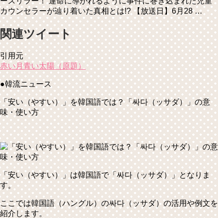
ースリラー！ 運命に導かれるように事件に巻き込まれた児童
カウンセラーが辿り着いた真相とは!? 【放送日】6月28 …
関連ツイート
引用元
赤い月青い太陽（原題）
●韓流ニュース
「安い（やすい）」を韓国語では？「싸다（ッサダ）」の意
味・使い方
「安い（やすい）」は韓国語で
「싸다（ッサダ）」
となりま
す。
ここでは韓国語（ハングル）の싸다（ッサダ）の活用や例文を
紹介します。