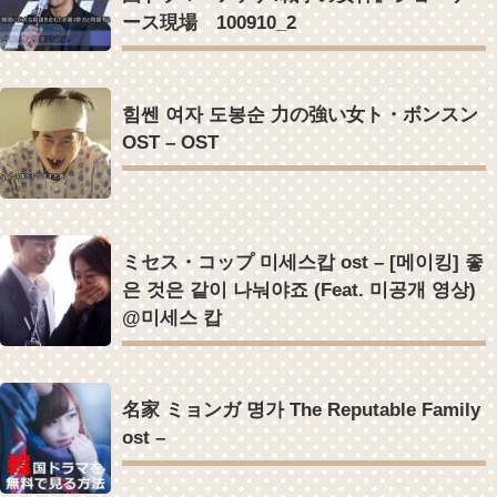
ース現場 100910_2
힘쎈 여자 도봉순 力の強い女ト・ボンスン
OST – OST
ミセス・コップ 미세스캅 ost – [메이킹] 좋
은 것은 같이 나눠야죠 (Feat. 미공개 영상)
@미세스 캅
名家 ミョンガ 명가 The Reputable Family
ost –