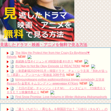
見逃したドラマ・映画・アニメを無料で見る方法
The Way He Protect Her from Her Crazy Ex-Boyfriend💗
#shorts
NEW!
表紙飾る🥰 #イジュンギ #韓国俳優 #이준기
NEW!
It's Okay to Not Be Okay Episode 12 REACTION!
NEW!
＜衛星劇場2020年01月＞韓国ドラマ チェ・シラ主演 『別れが去っ
た（原題）』 アンコール一挙放送 30秒予告
NEW!
kimyoungkwang evilive walkingonthinice trigger somebody 김영광
คิมยองกวัง 金英光 キムヨングァン кименкван KYKpro
NEW!
「七日の王妃」チャンソン（２ＰＭ） インタビュー 7/3発売ＤＶ
ＤＳＥＴ１映像特典より
NEW!
First Snow Promise: Love Returns in Winter #kdrama #kdramashorts
#koreandrama #koreandrama24/7
NEW!
이민호 Lee Min Ho イ・ミンホ 李敏鎬 Ли Мин Хо ลีมินโฮ
NEW!
「違う（ちがう）・異なる」を韓国語では？「다르다（タルダ）」の
[Secrets and Lies] EP21, Preview, 비밀과 거짓말 20180723
NEW!