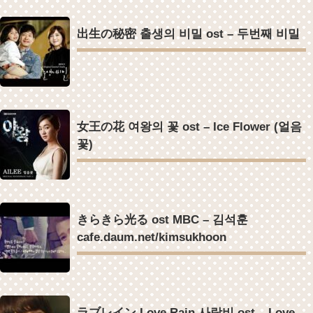
려도 (Miss You In My Heart)
Powered by livedoor 相互RSS
俳優カン・ギヨン、突然の熱愛宣言…「キム秘書がなぜそうか」出演
出生の秘密 출생의 비밀 ost – 두번째 비밀
で話題 Big News TV
Powered by livedoor 相互RSS
女王の花 여왕의 꽃 ost – Ice Flower (얼음
꽃)
きらきら光る ost MBC – 김석훈
cafe.daum.net/kimsukhoon
ラブレイン Love Rain 사랑비 ost – Love