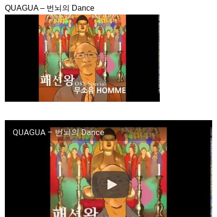
九尾狐外伝 メイキング03 ハン・イェスル
QUAGUA – 번뇌의 Dance
チョ・ヒョンジェ 조현재 九尾狐外伝 制作発表会
キム・テヒの弟イ・ワン♥イ・ボミ、今日（28日）結婚……
「ライフ・ オン・ マーズ」2019年11月2日TSUTAYAにて先行
レンタル開始！
(ENG SUB) Behind The Scene Hyun Bin 현빈❤️ 손예진 Son Ye
Jin-Crash Landing On You/ヒョンビン❤️ソンイェジン / エンジョイ❕
ユン・ギュンサン、番組にも登場した愛猫が急死…イ・ソンギ
ョンら同僚芸能人から慰めの言葉が続々 – Taka News
キム・レウォンの影絵遊び！？「黒騎士～永遠の約束～」メイ
キングを一部公開（DVD-SET2特典映像より）
「まず熱く掃除せよ」女優キム・ユジョン、「健康がとても回
復…痩せたのはソン・ジェリムのせい!? 」 (11/26)
【裏芸能】キムユジョンの熱愛彼氏はあの大物俳優
QUAGUA – 번뇌의 Dance
キム・ユジョン、美しいセルフショットで近況を伝える“会いた
いでしょ？” Big News TV
キム・ユジョン、新ドラマ「まず熱く掃除せよ」に出演確
定…“台本を見た瞬間惹かれた” 20180123
幻の王女チャミョンゴ エンディング
YUCHUN ♥ LOVE 15 「成均館 5話」
[Fan MV]七日の王妃(7일의 왕비)OST – 정기고 (Junggigo) – 그
리고 그려도 (Miss You In My Heart)
俳優カン・ギヨン、突然の熱愛宣言…「キム秘書がなぜそう
か」出演で話題 Big News TV