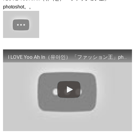
【アーティスト密着動画】制作秘話
NEW!
photoshot。。
동생 구해준 아내한테 인성 보여준 남편 #이청아 #이동건 #박규
영 #강민혁
NEW!
【10月韓劇】《Nine Room 9號房間 나인룸 Room No. 9 》金喜
善、金英光、金海淑 三人集結版中字預告【DFTV數位未來】
NEW!
「違う（ちがう）・異なる」を韓国語では？「다르다（タル
ダ）」の意味・使い方について
について
「退屈だ・暇だ」を韓国語では？「심심하다（シムシマダ）」
の意味・使い方について
I LOVE Yoo Ah In（유아인） 「ファッション王」photoshot。。
■韓国ドラマ『キング～Two Hearts』予告動画（日本語字幕）
について
yoon kyun sang
HSF(126)-윤균상 서울숲 벤치 (YUN Kyunsang)(4)September::
Healing in Seoul Forest (서울숲)
yoon kyun sang
ユン・ギュンサン主演「潜入弁護人」第1回特別公開！
ハン・ヘジン 한혜진 – (선공개) 강남 3대 얼짱 출신 &#39;한혜진
언니&#39; (ft. 도여니의 학창시절) | 편 먹고 갈래요? 밥블레스유 2
bobblessyou2 EP.18
ソン・ヘギョ – ソンヘギョ キスまとめ
ハン・ヘジン 한혜진 – Still We (여전히 우리는)
한가인 –
九尾狐外伝 第２話 キム・ジウ チョ・ヒョンジェ