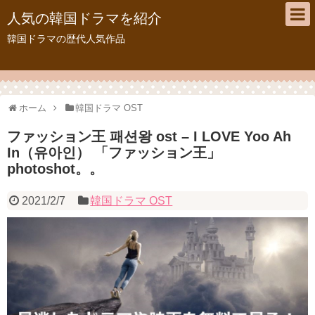
人気の韓国ドラマを紹介
韓国ドラマの歴代人気作品
ホーム
韓国ドラマ OST
ファッション王 패션왕 ost – I LOVE Yoo Ah
In（유아인） 「ファッション王」
photoshot。。
2021/2/7
韓国ドラマ OST