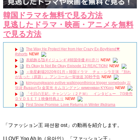
韓国ドラマを無料で見る方法
見逃したドラマ・映画・アニメを無料
で見る方法
The Way He Protect Her from Her Crazy Ex-Boyfriend💗
#shorts
NEW!
表紙飾る🥰 #イジュンギ #韓国俳優 #이준기
NEW!
It's Okay to Not Be Okay Episode 12 REACTION!
NEW!
＜衛星劇場2020年01月＞韓国ドラマ チェ・シラ主演 『別れ
が去った（原題）』 アンコール一挙放送 30秒予告
NEW!
kimyoungkwang evilive walkingonthinice trigger somebody 김
영광 คิมยองกวัง 金英光 キムヨングァン кименкван KYKpro
NEW!
「七日の王妃」チャンソン（２ＰＭ） インタビュー 7/3発売
ＤＶＤＳＥＴ１映像特典より
NEW!
First Snow Promise: Love Returns in Winter #kdrama
#kdramashorts #koreandrama #koreandrama24/7
NEW!
이민호 Lee Min Ho イ・ミンホ 李敏鎬 Ли Мин Хо ลีมินโฮ
NEW!
「ファッション王 패션왕 ost」の動画を紹介します。
[Secrets and Lies] EP21, Preview, 비밀과 거짓말
20180723
NEW!
【レコーディング】Foi 新曲「花遊記」の制作裏側に迫る。
I LOVE Yoo Ah In（유아인） 「ファッション王」