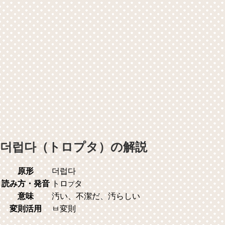
더럽다（トロプタ）の解説
原形
더럽다
読み方・発音
トロ
タ
プ
意味
汚い、不潔だ、汚らしい
変則活用
ㅂ変則