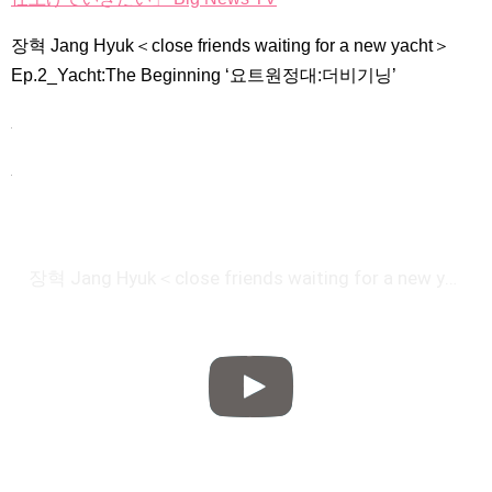
장혁 Jang Hyuk＜close friends waiting for a new yacht＞
Ep.2_Yacht:The Beginning ‘요트원정대:더비기닝’
Powered by livedoor 相互RSS
장혁 Jang Hyuk＜close friends waiting for a new yacht＞Ep.2_Yacht:The Beginning '요트원정대:더비기닝'