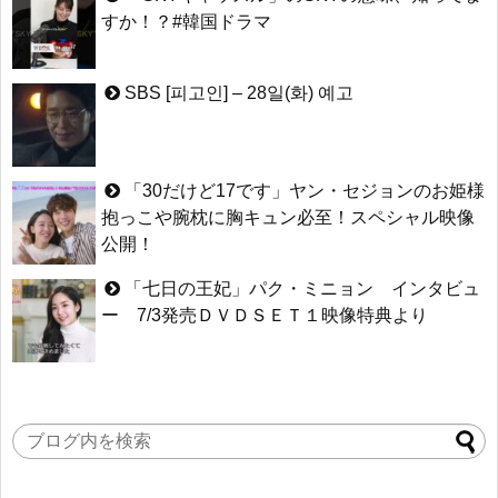
すか！？#韓国ドラマ
SBS [피고인] – 28일(화) 예고
「30だけど17です」ヤン・セジョンのお姫様
抱っこや腕枕に胸キュン必至！スペシャル映像
公開！
「七日の王妃」パク・ミニョン インタビュ
ー 7/3発売ＤＶＤＳＥＴ１映像特典より