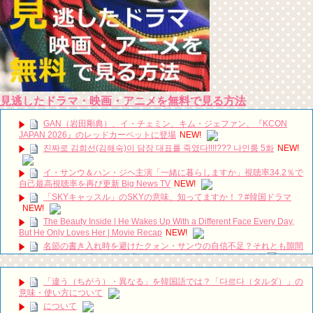
見逃したドラマ・映画・アニメを無料で見る方法
GAN（岩田剛典）、イ・チェミン、キム・ジェファン、『KCON
JAPAN 2026』のレッドカーペットに登場
NEW!
진짜로 김희선(김해숙)이 담장 대표를 죽였다!!!!??? 나인룸 5화
NEW!
イ・サンウ＆ハン・ジヘ主演「一緒に暮らしますか」視聴率34.2％で
自己最高視聴率を再び更新 Big News TV
NEW!
「SKYキャッスル」のSKYの意味、知ってますか！？#韓国ドラマ
NEW!
The Beauty Inside | He Wakes Up With a Different Face Every Day,
But He Only Loves Her | Movie Recap
NEW!
名節の書き入れ時を避けたクォン・サンウの自信不足？それとも隙間
戦略？ロマンスで帰ってきた『ハートマン』観覧レビュー
NEW!
Park Min Young And Kim Jae Wook//Her Private Life
2019//Biography
NEW!
「違う（ちがう）・異なる」を韓国語では？「다르다（タルダ）」の
意味・使い方について
piano: river where the moon rises (달이 뜨는 강) – pyeonggang and
ondal (평강과 온달)
NEW!
について