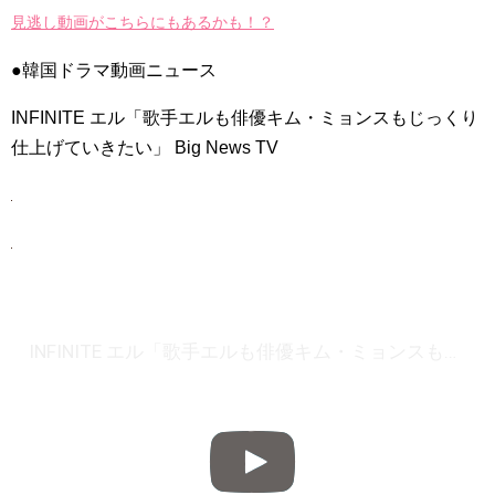
최고의 이혼 – 하이라이트 공개 / Matrimonial Chaos Highlights,
見逃し動画がこちらにもあるかも！？
Premiere Oct 8 on KBS! ㅣ KBS방송
NEW!
「30だけど17です」ヤン・セジョンのお姫様抱っこや腕枕に胸
●韓国ドラマ動画ニュース
キュン必至！スペシャル映像公開！
「違う（ちがう）・異なる」を韓国語では？「다르다（タル
ダ）」の意味・使い方について
INFINITE エル「歌手エルも俳優キム・ミョンスもじっくり
について
仕上げていきたい」 Big News TV
「退屈だ・暇だ」を韓国語では？「심심하다（シムシマダ）」
の意味・使い方について
■韓国ドラマ『キング～Two Hearts』予告動画（日本語字幕）
について
yoon kyun sang
HSF(126)-윤균상 서울숲 벤치 (YUN Kyunsang)(4)September::
Healing in Seoul Forest (서울숲)
yoon kyun sang
ユン・ギュンサン主演「潜入弁護人」第1回特別公開！
ハン・ヘジン 한혜진 – (선공개) 강남 3대 얼짱 출신 &#39;한혜진
언니&#39; (ft. 도여니의 학창시절) | 편 먹고 갈래요? 밥블레스유 2
INFINITE エル「歌手エルも俳優キム・ミョンスもじっくり仕上げていきたい」 Big News TV
bobblessyou2 EP.18
ソン・ヘギョ – ソンヘギョ キスまとめ
ハン・ヘジン 한혜진 – Still We (여전히 우리는)
한가인 –
九尾狐外伝 第２話 キム・ジウ チョ・ヒョンジェ
九尾狐外伝 メイキング03 ハン・イェスル
チョ・ヒョンジェ 조현재 九尾狐外伝 制作発表会