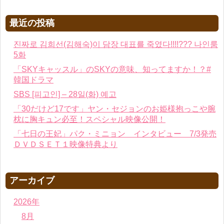
最近の投稿
진짜로 김희선(김해숙)이 담장 대표를 죽였다!!!!??? 나인룸
5화
「SKYキャッスル」のSKYの意味、知ってますか！？#
韓国ドラマ
SBS [피고인] – 28일(화) 예고
「30だけど17です」ヤン・セジョンのお姫様抱っこや腕
枕に胸キュン必至！スペシャル映像公開！
「七日の王妃」パク・ミニョン インタビュー 7/3発売
ＤＶＤＳＥＴ１映像特典より
アーカイブ
2026年
8月