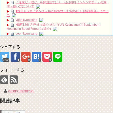
2026 김재영 일본 팬미팅 비하인드 #김재영 #kimjaeyeong
「退屈だ・暇だ」を韓国語では？「심심하다（シムシマダ）」の意
#kimjaeyoung #キムジェヨン #金宰永
NEW!
味・使い方について
SBS [피고인] – 28일(화) 예고
NEW!
■韓国ドラマ『キング～Two Hearts』予告動画（日本語字幕）につい
て
최고의 이혼 – 하이라이트 공개 / Matrimonial Chaos Highlights,
Premiere Oct 8 on KBS! ㅣ KBS방송
NEW!
yoon kyun sang
「30だけど17です」ヤン・セジョンのお姫様抱っこや腕枕に胸キュ
HSF(126)-윤균상 서울숲 벤치 (YUN Kyunsang)(4)September::
ン必至！スペシャル映像公開！
Healing in Seoul Forest (서울숲)
ハン・ヘジン 한혜진 – (선공개) 강남 3대 얼짱 출신 &#39;한혜진 언니
yoon kyun sang
&#39; (ft. 도여니의 학창시절) | 편 먹고 갈래요? 밥블레스유 2 bobblessyou2
ユン・ギュンサン主演「潜入弁護人」第1回特別公開！
EP.18
九尾狐外伝 第２話 キム・ジウ チョ・ヒョンジェ
ソン・ヘギョ – ソンヘギョ キスまとめ
シェアする
九尾狐外伝 メイキング03 ハン・イェスル
ハン・ヘジン 한혜진 – Still We (여전히 우리는)
チョ・ヒョンジェ 조현재 九尾狐外伝 制作発表会
한가인 –
キム・テヒの弟イ・ワン♥イ・ボミ、今日（28日）結婚……
error
0
0
「ライフ・ オン・ マーズ」2019年11月2日TSUTAYAにて先行レンタ
「まず熱く掃除せよ」女優キム・ユジョン、「健康がとても回復…痩
ル開始！
せたのはソン・ジェリムのせい!? 」 (11/26)
(ENG SUB) Behind The Scene Hyun Bin 현빈❤️ 손예진 Son Ye Jin-
フォローする
【裏芸能】キムユジョンの熱愛彼氏はあの大物俳優
Crash Landing On You/ヒョンビン❤️ソンイェジン / エンジョイ❕
キム・ユジョン、美しいセルフショットで近況を伝える“会いたいで
ユン・ギュンサン、番組にも登場した愛猫が急死…イ・ソンギョンら
しょ？” Big News TV
同僚芸能人から慰めの言葉が続々 – Taka News
キム・ユジョン、新ドラマ「まず熱く掃除せよ」に出演確定…“台本
キム・レウォンの影絵遊び！？「黒騎士～永遠の約束～」メイキング
を見た瞬間惹かれた” 20180123
aromamimosa
を一部公開（DVD-SET2特典映像より）
幻の王女チャミョンゴ エンディング
YUCHUN ♥ LOVE 15 「成均館 5話」
関連記事
[Fan MV]七日の王妃(7일의 왕비)OST – 정기고 (Junggigo) – 그리고 그
려도 (Miss You In My Heart)
俳優カン・ギヨン、突然の熱愛宣言…「キム秘書がなぜそうか」出演