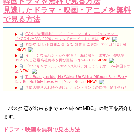
韓国ドラマを無料で見る方法
見逃したドラマ・映画・アニメを無料
で見る方法
GAN（岩田剛典）、イ・チェミン、キム・ジェファン、
『KCON JAPAN 2026』のレッドカーペットに登場
NEW!
진짜로 김희선(김해숙)이 담장 대표를 죽였다!!!!??? 나인룸 5화
NEW!
イ・サンウ＆ハン・ジヘ主演「一緒に暮らしますか」視聴率
34.2％で自己最高視聴率を再び更新 Big News TV
NEW!
「SKYキャッスル」のSKYの意味、知ってますか！？#韓国ドラ
マ
NEW!
The Beauty Inside | He Wakes Up With a Different Face Every
Day, But He Only Loves Her | Movie Recap
NEW!
名節の書き入れ時を避けたクォン・サンウの自信不足？それと
も隙間戦略？ロマンスで帰ってきた『ハートマン』観覧レビュー
NEW!
Park Min Young And Kim Jae Wook//Her Private Life
2019//Biography
NEW!
「パスタ 恋が出来るまで 파스타 ost MBC」の動画を紹介し
piano: river where the moon rises (달이 뜨는 강) – pyeonggang
ます。
and ondal (평강과 온달)
NEW!
2026 김재영 일본 팬미팅 비하인드 #김재영 #kimjaeyeong
ドラマ・映画を無料で見る方法
#kimjaeyoung #キムジェヨン #金宰永
NEW!
SBS [피고인] – 28일(화) 예고
NEW!