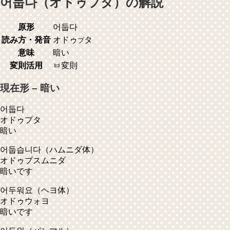
어둡다（オドゥプタ）の解説
原形
어둡다
読み方・発音
オドゥ
タ
プ
意味
暗い
変則活用
ㅂ変則
現在形 – 暗い
어둡다
オドゥプタ
暗い
어둡습니다
（ハムニダ体）
オドゥプスムニダ
暗いです
어두워요
（ヘヨ体）
オドゥウォヨ
暗いです