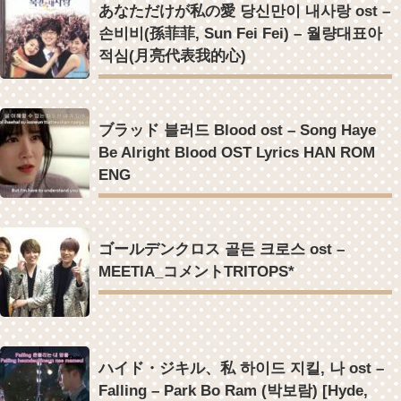
あなただけが私の愛 당신만이 내사랑 ost –
で話題 Big News TV
Powered by livedoor 相互RSS
손비비(孫菲菲, Sun Fei Fei) – 월량대표아
적심(月亮代表我的心)
Powered by livedoor 相互RSS
ブラッド 블러드 Blood ost – Song Haye
Be Alright Blood OST Lyrics HAN ROM
ENG
ゴールデンクロス 골든 크로스 ost –
MEETIA_コメントTRITOPS*
ハイド・ジキル、私 하이드 지킬, 나 ost –
Falling – Park Bo Ram (박보람) [Hyde,