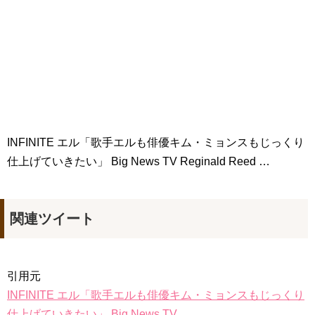
キム・テヒの弟イ・ワン♥イ・ボミ、今日（28日）結婚……
「ライフ・ オン・ マーズ」2019年11月2日TSUTAYAにて先行
レンタル開始！
(ENG SUB) Behind The Scene Hyun Bin 현빈❤️ 손예진 Son Ye
Jin-Crash Landing On You/ヒョンビン❤️ソンイェジン / エンジョイ❕
ユン・ギュンサン、番組にも登場した愛猫が急死…イ・ソンギ
ョンら同僚芸能人から慰めの言葉が続々 – Taka News
キム・レウォンの影絵遊び！？「黒騎士～永遠の約束～」メイ
キングを一部公開（DVD-SET2特典映像より）
INFINITE エル「歌手エルも俳優キム・ミョンスもじっくり
「まず熱く掃除せよ」女優キム・ユジョン、「健康がとても回
復…痩せたのはソン・ジェリムのせい!? 」 (11/26)
仕上げていきたい」 Big News TV Reginald Reed …
【裏芸能】キムユジョンの熱愛彼氏はあの大物俳優
キム・ユジョン、美しいセルフショットで近況を伝える“会いた
いでしょ？” Big News TV
キム・ユジョン、新ドラマ「まず熱く掃除せよ」に出演確
関連ツイート
定…“台本を見た瞬間惹かれた” 20180123
幻の王女チャミョンゴ エンディング
YUCHUN ♥ LOVE 15 「成均館 5話」
[Fan MV]七日の王妃(7일의 왕비)OST – 정기고 (Junggigo) – 그
리고 그려도 (Miss You In My Heart)
引用元
俳優カン・ギヨン、突然の熱愛宣言…「キム秘書がなぜそう
か」出演で話題 Big News TV
INFINITE エル「歌手エルも俳優キム・ミョンスもじっくり
仕上げていきたい」 Big News TV