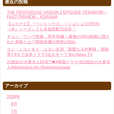
最近の投稿
THE PENTHOUSE SAISON 2 EPISODE TERAKHIR –
FAST PRIVIEW – KDRAMA
【ぷちナビ】『ペントハウス』 │ いよいよ10月5日
（木）シーズン２も見放題配信決定！
チョン・ウンウ急逝…享年40歳｜最後のSNS投稿に隠さ
れた意味とは？韓国俳優の突然の別れ
ユン・シユン＆イ・ユヨン主演「親愛なる判事様」視聴
率7.8％で水木ドラマ1位をキープ Big News TV
21世紀の大君夫人DUET💓#韓国ドラマ #21世紀の大君夫
人#disneyplus #iu #byeonwooseok
アーカイブ
2026年
8月
7月