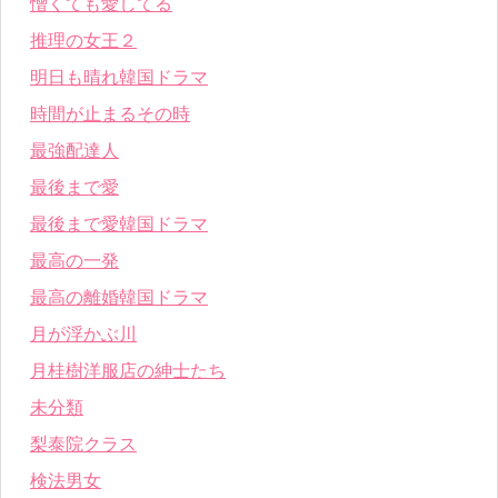
憎くても愛してる
推理の女王２
明日も晴れ韓国ドラマ
時間が止まるその時
最強配達人
最後まで愛
最後まで愛韓国ドラマ
最高の一発
最高の離婚韓国ドラマ
月が浮かぶ川
月桂樹洋服店の紳士たち
未分類
梨泰院クラス
検法男女