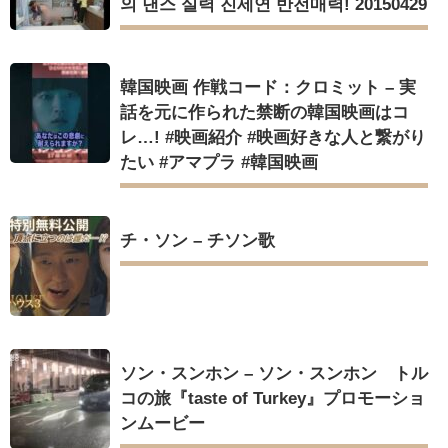
의 댄스 실력 진세연 반전매력! 20150429
韓国映画 作戦コード：クロミット – 実
話を元に作られた禁断の韓国映画はコ
レ…! #映画紹介 #映画好きな人と繋がり
たい #アマプラ #韓国映画
チ・ソン – チソン歌
ソン・スンホン – ソン・スンホン トル
コの旅『taste of Turkey』プロモーショ
ンムービー