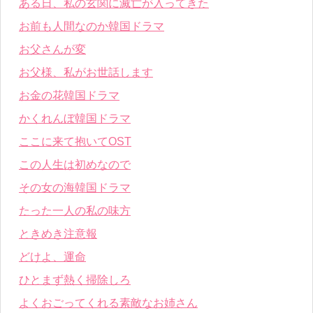
ある日、私の玄関に滅亡が入ってきた
お前も人間なのか韓国ドラマ
お父さんが変
お父様、私がお世話します
お金の花韓国ドラマ
かくれんぼ韓国ドラマ
ここに来て抱いてOST
この人生は初めなので
その女の海韓国ドラマ
たった一人の私の味方
ときめき注意報
どけよ、運命
ひとまず熱く掃除しろ
よくおごってくれる素敵なお姉さん