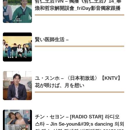
哲仁王后TvN – 獨播《哲仁王后》14_奉
煥和哲宗解開誤會_friDay影音獨家跟播
Powered by livedoor 相互RSS
賢い医師生活 –
ユ・スンホ – 〈日本初放送〉【KNTV】
花が咲けば、月を想い
チン・セヨン – [RADIO STAR] 라디오
스타 – Jin Se-youn&#39;s dancing 의외