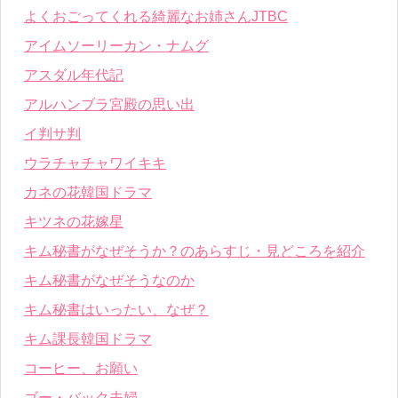
よくおごってくれる綺麗なお姉さんJTBC
アイムソーリーカン・ナムグ
アスダル年代記
アルハンブラ宮殿の思い出
イ判サ判
ウラチャチャワイキキ
カネの花韓国ドラマ
キツネの花嫁星
キム秘書がなぜそうか？のあらすじ・見どころを紹介
キム秘書がなぜそうなのか
キム秘書はいったい、なぜ？
キム課長韓国ドラマ
コーヒー、お願い
ゴー・バック夫婦