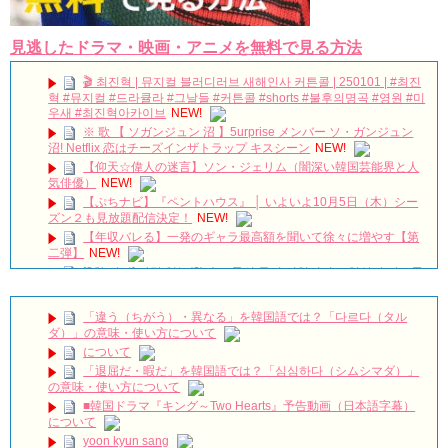
見逃したドラマ・映画・アニメを無料で見る方法
🎬 최진혁 | 뮤지컬 블러디러브 새해인사 커튼콜 | 250101 | #최진
혁 #뮤지컬 #드라큘라 #그날들 #커튼콜 #shorts #불후의명곡 #영원 #미
우새 #최진혁아카이브
NEW!
※ 歌 【 ソガンジュン 沼 】5urprise メンバー ソ・ガンジュン
沼! Netflix 恋はチーズインザトラップ キスシーン
NEW!
【仰天☆偉人の迷言】ソン・ジェリム（闇深い韓国芸能界と人
気俳優）
NEW!
【ぷちナビ】『ペントハウス』 │ いよいよ10月5日（木）シー
ズン２も見放題配信決定！
NEW!
【年収バレる】一発のギャラ最高額を聞いて徐々に増やす【第
二弾】
NEW!
[3차 티저] 사랑 없는(?) 솔로들의 동거 리얼리티🔥 일상이 시트콤
이 되는 구기동 매직🏠 #구기동프렌즈 EP.0
NEW!
チョン・ウンウ急逝…享年40歳｜最後のSNS投稿に隠された意
「違う（ちがう）・異なる」を韓国語では？「다르다（タル
味とは？韓国俳優の突然の別れ
NEW!
ダ）」の意味・使い方について
韓国映画【母とわたしの3日間】完！概要|感想 12/30/2023
について
no.112
NEW!
「退屈だ・暇だ」を韓国語では？「심심하다（シムシマダ）」
The Untold Collapse of Yoo Ah-in
NEW!
の意味・使い方について
ユン・シユン＆イ・ユヨン主演「親愛なる判事様」視聴率7.8％
■韓国ドラマ『キング～Two Hearts』予告動画（日本語字幕）
で水木ドラマ1位をキープ Big News TV
NEW!
について
【衝撃】小笠原慎之介、甲子園初登板へ🔥「僕はロボットじゃ
yoon kyun sang
ない」伝統の一戦で覚醒なるか⚾
NEW!