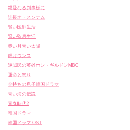
親愛なる判事様に
訓長オ・スンナム
賢い医師生活
賢い監房生活
赤い月青い太陽
輝けウンス
逆賊民の英雄ホン・ギルドンMBC
運命と怒り
金持ちの息子韓国ドラマ
青い海の伝説
青春時代2
韓国ドラマ
韓国ドラマ OST