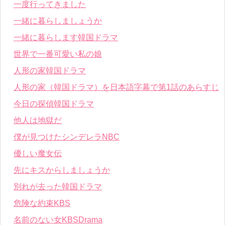
一度行ってきました
一緒に暮らしましょうか
一緒に暮らします韓国ドラマ
世界で一番可愛い私の娘
人形の家韓国ドラマ
人形の家（韓国ドラマ）を日本語字幕で第1話のあらすじ
今日の探偵韓国ドラマ
他人は地獄だ
僕が見つけたシンデレラNBC
優しい魔女伝
先にキスからしましょうか
別れが去った韓国ドラマ
危険な約束KBS
名前のない女KBSDrama