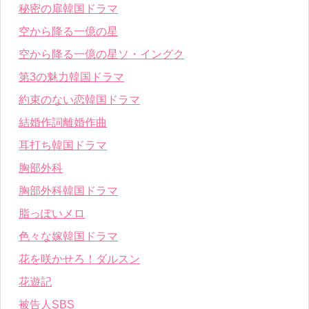
秘密の扉韓国ドラマ
空から降る一億の星
空から降る一億の星ソ・イングク
第3の魅力韓国ドラマ
約束のない恋韓国ドラマ
結婚作詞離婚作曲
耳打ち韓国ドラマ
胸部外科
胸部外科韓国ドラマ
脂っぽいメロ
色々な嫁韓国ドラマ
花を咲かせろ！ダルスン
花遊記
被告人SBS