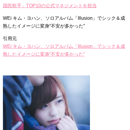
キム・テヒの弟イ・ワン♥イ・ボミ、今日（28日）結婚……
国民歌手」TOP10の公式マネジメントを担当
「ライフ・ オン・ マーズ」2019年11月2日TSUTAYAにて先行
WEi キム・ヨハン、ソロアルバム「Illusion」でシック＆成
レンタル開始！
(ENG SUB) Behind The Scene Hyun Bin 현빈❤️ 손예진 Son Ye
熟したイメージに変身“不安が多かった”
Jin-Crash Landing On You/ヒョンビン❤️ソンイェジン / エンジョイ❕
引用元
ユン・ギュンサン、番組にも登場した愛猫が急死…イ・ソンギ
ョンら同僚芸能人から慰めの言葉が続々 – Taka News
WEi キム・ヨハン、ソロアルバム「Illusion」でシック＆成
キム・レウォンの影絵遊び！？「黒騎士～永遠の約束～」メイ
キングを一部公開（DVD-SET2特典映像より）
熟したイメージに変身“不安が多かった”
「まず熱く掃除せよ」女優キム・ユジョン、「健康がとても回
復…痩せたのはソン・ジェリムのせい!? 」 (11/26)
【裏芸能】キムユジョンの熱愛彼氏はあの大物俳優
キム・ユジョン、美しいセルフショットで近況を伝える“会いた
いでしょ？” Big News TV
キム・ユジョン、新ドラマ「まず熱く掃除せよ」に出演確
定…“台本を見た瞬間惹かれた” 20180123
幻の王女チャミョンゴ エンディング
YUCHUN ♥ LOVE 15 「成均館 5話」
[Fan MV]七日の王妃(7일의 왕비)OST – 정기고 (Junggigo) – 그
리고 그려도 (Miss You In My Heart)
俳優カン・ギヨン、突然の熱愛宣言…「キム秘書がなぜそう
か」出演で話題 Big News TV