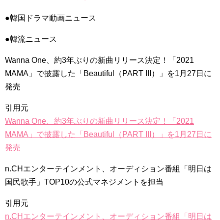
【衝撃】小笠原慎之介、甲子園初登板へ🔥「僕はロボットじゃ
ない」伝統の一戦で覚醒なるか⚾
NEW!
●韓国ドラマ動画ニュース
21世紀の大君夫人DUET💓#韓国ドラマ #21世紀の大君夫人
#disneyplus #iu #byeonwooseok
●韓流ニュース
「違う（ちがう）・異なる」を韓国語では？「다르다（タル
ダ）」の意味・使い方について
について
Wanna One、約3年ぶりの新曲リリース決定！「2021
「退屈だ・暇だ」を韓国語では？「심심하다（シムシマダ）」
MAMA」で披露した「Beautiful（PART III）」を1月27日に
の意味・使い方について
■韓国ドラマ『キング～Two Hearts』予告動画（日本語字幕）
発売
について
yoon kyun sang
引用元
HSF(126)-윤균상 서울숲 벤치 (YUN Kyunsang)(4)September::
Healing in Seoul Forest (서울숲)
Wanna One、約3年ぶりの新曲リリース決定！「2021
yoon kyun sang
MAMA」で披露した「Beautiful（PART III）」を1月27日に
ユン・ギュンサン主演「潜入弁護人」第1回特別公開！
ハン・ヘジン 한혜진 – (선공개) 강남 3대 얼짱 출신 &#39;한혜진
発売
언니&#39; (ft. 도여니의 학창시절) | 편 먹고 갈래요? 밥블레스유 2
bobblessyou2 EP.18
n.CHエンターテインメント、オーディション番組「明日は
ソン・ヘギョ – ソンヘギョ キスまとめ
ハン・ヘジン 한혜진 – Still We (여전히 우리는)
国民歌手」TOP10の公式マネジメントを担当
한가인 –
九尾狐外伝 第２話 キム・ジウ チョ・ヒョンジェ
引用元
九尾狐外伝 メイキング03 ハン・イェスル
n.CHエンターテインメント、オーディション番組「明日は
チョ・ヒョンジェ 조현재 九尾狐外伝 制作発表会