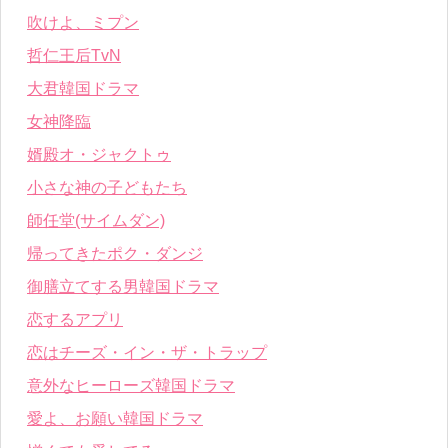
吹けよ、ミプン
哲仁王后TvN
大君韓国ドラマ
女神降臨
婿殿オ・ジャクトゥ
小さな神の子どもたち
師任堂(サイムダン)
帰ってきたポク・ダンジ
御膳立てする男韓国ドラマ
恋するアプリ
恋はチーズ・イン・ザ・トラップ
意外なヒーローズ韓国ドラマ
愛よ、お願い韓国ドラマ