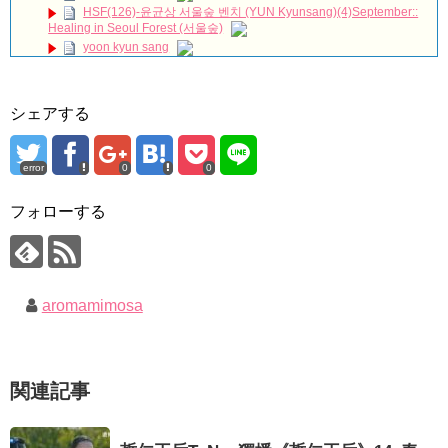
HSF(126)-윤균상 서울숲 벤치 (YUN Kyunsang)(4)September::
21世紀の大君夫人DUET💓#韓国ドラマ #21世紀の大君夫人
Healing in Seoul Forest (서울숲)
#disneyplus #iu #byeonwooseok
yoon kyun sang
ハン・ヘジン 한혜진 – (선공개) 강남 3대 얼짱 출신 &#39;한혜진
ユン・ギュンサン主演「潜入弁護人」第1回特別公開！
언니&#39; (ft. 도여니의 학창시절) | 편 먹고 갈래요? 밥블레스유 2
bobblessyou2 EP.18
九尾狐外伝 第２話 キム・ジウ チョ・ヒョンジェ
ソン・ヘギョ – ソンヘギョ キスまとめ
九尾狐外伝 メイキング03 ハン・イェスル
シェアする
ハン・ヘジン 한혜진 – Still We (여전히 우리는)
チョ・ヒョンジェ 조현재 九尾狐外伝 制作発表会
한가인 –
キム・テヒの弟イ・ワン♥イ・ボミ、今日（28日）結婚……
「ライフ・ オン・ マーズ」2019年11月2日TSUTAYAにて先行
error
0
0
レンタル開始！
「まず熱く掃除せよ」女優キム・ユジョン、「健康がとても回
復…痩せたのはソン・ジェリムのせい!? 」 (11/26)
(ENG SUB) Behind The Scene Hyun Bin 현빈❤️ 손예진 Son Ye
フォローする
Jin-Crash Landing On You/ヒョンビン❤️ソンイェジン / エンジョイ❕
【裏芸能】キムユジョンの熱愛彼氏はあの大物俳優
キム・ユジョン、美しいセルフショットで近況を伝える“会いた
ユン・ギュンサン、番組にも登場した愛猫が急死…イ・ソンギ
いでしょ？” Big News TV
ョンら同僚芸能人から慰めの言葉が続々 – Taka News
キム・ユジョン、新ドラマ「まず熱く掃除せよ」に出演確
キム・レウォンの影絵遊び！？「黒騎士～永遠の約束～」メイ
定…“台本を見た瞬間惹かれた” 20180123
キングを一部公開（DVD-SET2特典映像より）
幻の王女チャミョンゴ エンディング
aromamimosa
YUCHUN ♥ LOVE 15 「成均館 5話」
[Fan MV]七日の王妃(7일의 왕비)OST – 정기고 (Junggigo) – 그
리고 그려도 (Miss You In My Heart)
俳優カン・ギヨン、突然の熱愛宣言…「キム秘書がなぜそう
関連記事
か」出演で話題 Big News TV
Powered by livedoor 相互RSS