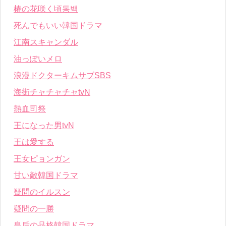
椿の花咲く頃동백
死んでもいい韓国ドラマ
江南スキャンダル
油っぽいメロ
浪漫ドクターキムサブSBS
海街チャチャチャtvN
熱血司祭
王になった男tvN
王は愛する
王女ピョンガン
甘い敵韓国ドラマ
疑問のイルスン
疑問の一勝
皇后の品格韓国ドラマ