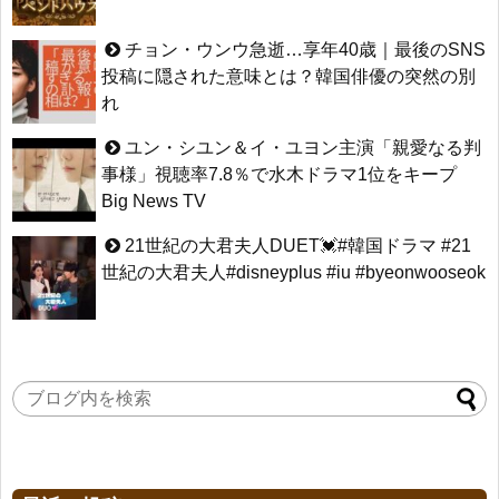
チョン・ウンウ急逝…享年40歳｜最後のSNS
投稿に隠された意味とは？韓国俳優の突然の別
れ
ユン・シユン＆イ・ユヨン主演「親愛なる判
事様」視聴率7.8％で水木ドラマ1位をキープ
Big News TV
21世紀の大君夫人DUET💓#韓国ドラマ #21
世紀の大君夫人#disneyplus #iu #byeonwooseok