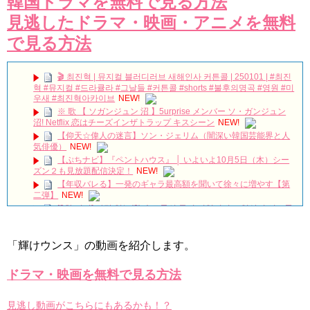
韓国ドラマを無料で見る方法
見逃したドラマ・映画・アニメを無料
で見る方法
🎬 최진혁 | 뮤지컬 블러디러브 새해인사 커튼콜 | 250101 | #최진
혁 #뮤지컬 #드라큘라 #그날들 #커튼콜 #shorts #불후의명곡 #영원 #미
우새 #최진혁아카이브
NEW!
※ 歌 【 ソガンジュン 沼 】5urprise メンバー ソ・ガンジュン
沼! Netflix 恋はチーズインザトラップ キスシーン
NEW!
【仰天☆偉人の迷言】ソン・ジェリム（闇深い韓国芸能界と人
気俳優）
NEW!
【ぷちナビ】『ペントハウス』 │ いよいよ10月5日（木）シー
ズン２も見放題配信決定！
NEW!
【年収バレる】一発のギャラ最高額を聞いて徐々に増やす【第
二弾】
NEW!
[3차 티저] 사랑 없는(?) 솔로들의 동거 리얼리티🔥 일상이 시트콤
이 되는 구기동 매직🏠 #구기동프렌즈 EP.0
NEW!
チョン・ウンウ急逝…享年40歳｜最後のSNS投稿に隠された意
味とは？韓国俳優の突然の別れ
NEW!
「輝けウンス」の動画を紹介します。
韓国映画【母とわたしの3日間】完！概要|感想 12/30/2023
no.112
NEW!
ドラマ・映画を無料で見る方法
The Untold Collapse of Yoo Ah-in
NEW!
ユン・シユン＆イ・ユヨン主演「親愛なる判事様」視聴率7.8％
見逃し動画がこちらにもあるかも！？
で水木ドラマ1位をキープ Big News TV
NEW!