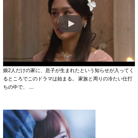
グ…
NEW!
韓国ドラマ「約束のない恋」
NEW!
「違う（ちがう）・異なる」を韓国語では？「다르다（タル
ダ）」の意味・使い方について
について
「退屈だ・暇だ」を韓国語では？「심심하다（シムシマダ）」
の意味・使い方について
■韓国ドラマ『キング～Two Hearts』予告動画（日本語字幕）
について
yoon kyun sang
HSF(126)-윤균상 서울숲 벤치 (YUN Kyunsang)(4)September::
Healing in Seoul Forest (서울숲)
娘2人だけの家に、息子が生まれたという知らせが入ってく
yoon kyun sang
ユン・ギュンサン主演「潜入弁護人」第1回特別公開！
るところでこのドラマは始まる。 家族と周りの冷たい仕打
ハン・ヘジン 한혜진 – (선공개) 강남 3대 얼짱 출신 &#39;한혜진
ちの中で、 …
언니&#39; (ft. 도여니의 학창시절) | 편 먹고 갈래요? 밥블레스유 2
bobblessyou2 EP.18
ソン・ヘギョ – ソンヘギョ キスまとめ
ハン・ヘジン 한혜진 – Still We (여전히 우리는)
한가인 –
九尾狐外伝 第２話 キム・ジウ チョ・ヒョンジェ
九尾狐外伝 メイキング03 ハン・イェスル
チョ・ヒョンジェ 조현재 九尾狐外伝 制作発表会
キム・テヒの弟イ・ワン♥イ・ボミ、今日（28日）結婚……