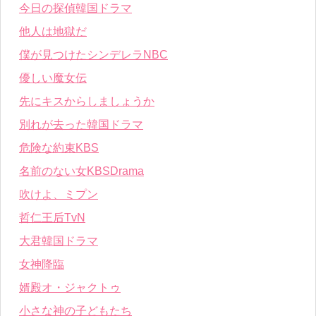
今日の探偵韓国ドラマ
他人は地獄だ
僕が見つけたシンデレラNBC
優しい魔女伝
先にキスからしましょうか
別れが去った韓国ドラマ
危険な約束KBS
名前のない女KBSDrama
吹けよ、ミプン
哲仁王后TvN
大君韓国ドラマ
女神降臨
婿殿オ・ジャクトゥ
小さな神の子どもたち