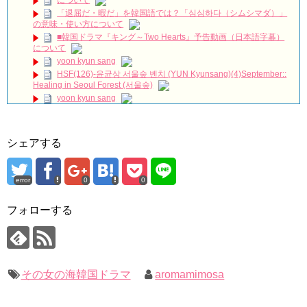
について
[FMV] 이판사판(イ判サ判) – DMEANOR(디미너) – The
「退屈だ・暇だ」を韓国語では？「심심하다（シムシマダ）」
Moment
NEW!
の意味・使い方について
若きチャン・ヒョクの全盛期、忘れられない
NEW!
■韓国ドラマ『キング～Two Hearts』予告動画（日本語字幕）
『油っぽいメロ』2PMジュノ＆チョン・リョウォン、バックハ
について
グ…
NEW!
yoon kyun sang
韓国ドラマ「約束のない恋」
NEW!
HSF(126)-윤균상 서울숲 벤치 (YUN Kyunsang)(4)September::
ハン・ヘジン 한혜진 – (선공개) 강남 3대 얼짱 출신 &#39;한혜진
Healing in Seoul Forest (서울숲)
언니&#39; (ft. 도여니의 학창시절) | 편 먹고 갈래요? 밥블레스유 2
yoon kyun sang
bobblessyou2 EP.18
ユン・ギュンサン主演「潜入弁護人」第1回特別公開！
ソン・ヘギョ – ソンヘギョ キスまとめ
九尾狐外伝 第２話 キム・ジウ チョ・ヒョンジェ
ハン・ヘジン 한혜진 – Still We (여전히 우리는)
九尾狐外伝 メイキング03 ハン・イェスル
한가인 –
シェアする
チョ・ヒョンジェ 조현재 九尾狐外伝 制作発表会
「ライフ・ オン・ マーズ」2019年11月2日TSUTAYAにて先行
キム・テヒの弟イ・ワン♥イ・ボミ、今日（28日）結婚……
レンタル開始！
(ENG SUB) Behind The Scene Hyun Bin 현빈❤️ 손예진 Son Ye
error
0
0
「まず熱く掃除せよ」女優キム・ユジョン、「健康がとても回
Jin-Crash Landing On You/ヒョンビン❤️ソンイェジン / エンジョイ❕
復…痩せたのはソン・ジェリムのせい!? 」 (11/26)
フォローする
【裏芸能】キムユジョンの熱愛彼氏はあの大物俳優
ユン・ギュンサン、番組にも登場した愛猫が急死…イ・ソンギ
ョンら同僚芸能人から慰めの言葉が続々 – Taka News
キム・ユジョン、美しいセルフショットで近況を伝える“会いた
いでしょ？” Big News TV
キム・レウォンの影絵遊び！？「黒騎士～永遠の約束～」メイ
キングを一部公開（DVD-SET2特典映像より）
キム・ユジョン、新ドラマ「まず熱く掃除せよ」に出演確
定…“台本を見た瞬間惹かれた” 20180123
幻の王女チャミョンゴ エンディング
その女の海韓国ドラマ
aromamimosa
YUCHUN ♥ LOVE 15 「成均館 5話」
[Fan MV]七日の王妃(7일의 왕비)OST – 정기고 (Junggigo) – 그