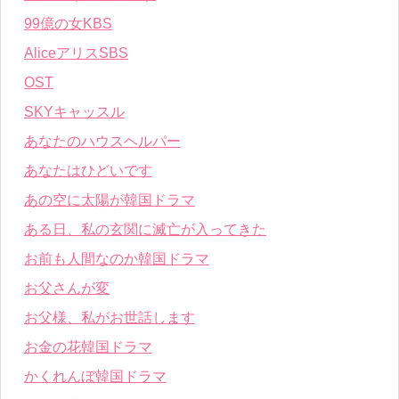
99億の女KBS
AliceアリスSBS
OST
SKYキャッスル
あなたのハウスヘルパー
あなたはひどいです
あの空に太陽が韓国ドラマ
ある日、私の玄関に滅亡が入ってきた
お前も人間なのか韓国ドラマ
お父さんが変
お父様、私がお世話します
お金の花韓国ドラマ
かくれんぼ韓国ドラマ