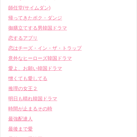
師任堂(サイムダン)
帰ってきたポク・ダンジ
御膳立てする男韓国ドラマ
恋するアプリ
恋はチーズ・イン・ザ・トラップ
意外なヒーローズ韓国ドラマ
愛よ、お願い韓国ドラマ
憎くても愛してる
推理の女王２
明日も晴れ韓国ドラマ
時間が止まるその時
最強配達人
最後まで愛