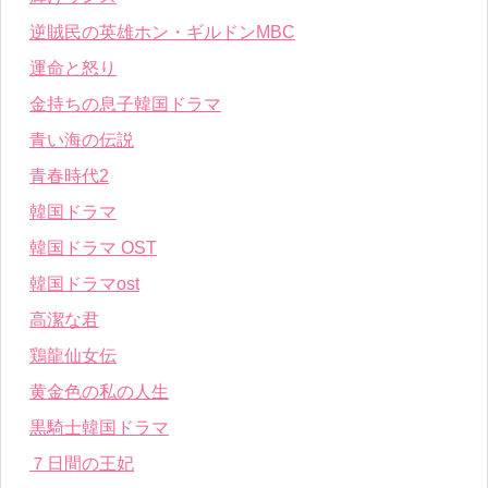
逆賊民の英雄ホン・ギルドンMBC
運命と怒り
金持ちの息子韓国ドラマ
青い海の伝説
青春時代2
韓国ドラマ
韓国ドラマ OST
韓国ドラマost
高潔な君
鶏龍仙女伝
黄金色の私の人生
黒騎士韓国ドラマ
７日間の王妃