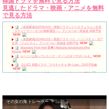
韓国ドラマを無料で見る方法
見逃したドラマ・映画・アニメを無料
で見る方法
＜衛星劇場2025年04月＞韓国ドラマシリーズ チュウォン主演
『スティーラー～七つの朝鮮通宝～』 アンコール一挙放送 30秒予告
NEW!
＜衛星劇場2024年10月＞韓国ドラマ パク・ヘジン×チョ・ボア
主演 『フォレスト』 アンコール一挙放送 30秒予告
NEW!
Strangers From Hell 😨🕷️|| #kdrama #viralshorts #fyp
#shorts
NEW!
ルーニーは知っていたパク・チソンのオフザボールを_
NEW!
【公式】韓国ドラマ「ウラチャチャ My Love」DVD予告編
NEW!
サム、マイウェイOSTメドレー 心を動かす曲
NEW!
‪サウンドチェック‬ 260719FAN-CON [UNCHANGED]
#myungsoo #台湾 #キムミョンス #kimmyungsoo #김명수
NEW!
150927 日韓交流おまつり Davichi 憎くても 愛してるから(Hate
You But I Love You) 다비치
NEW!
[FMV] 이판사판(イ判サ判) – DMEANOR(디미너) – The
Moment
NEW!
その女の海 トレーラー
若きチャン・ヒョクの全盛期、忘れられない
NEW!
『油っぽいメロ』2PMジュノ＆チョン・リョウォン、バックハ