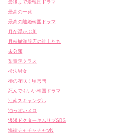
最後まで愛韓国ドラマ
最高の一発
最高の離婚韓国ドラマ
月が浮かぶ川
月桂樹洋服店の紳士たち
未分類
梨泰院クラス
検法男女
椿の花咲く頃동백
死んでもいい韓国ドラマ
江南スキャンダル
油っぽいメロ
浪漫ドクターキムサブSBS
海街チャチャチャtvN