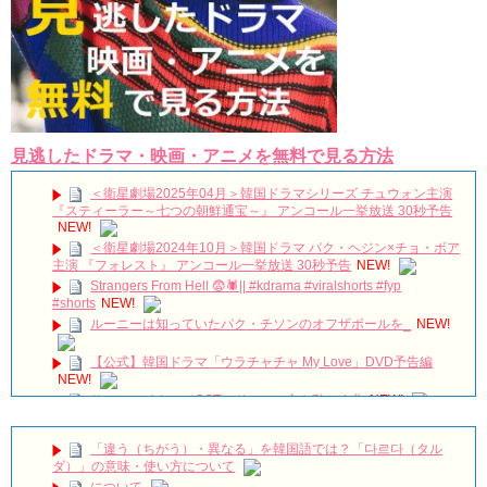
Powered by livedoor 相互RSS
見逃したドラマ・映画・アニメを無料で見る方法
＜衛星劇場2025年04月＞韓国ドラマシリーズ チュウォン主演
『スティーラー～七つの朝鮮通宝～』 アンコール一挙放送 30秒予告
NEW!
＜衛星劇場2024年10月＞韓国ドラマ パク・ヘジン×チョ・ボア
主演 『フォレスト』 アンコール一挙放送 30秒予告
NEW!
Strangers From Hell 😨🕷️|| #kdrama #viralshorts #fyp
#shorts
NEW!
ルーニーは知っていたパク・チソンのオフザボールを_
NEW!
【公式】韓国ドラマ「ウラチャチャ My Love」DVD予告編
NEW!
サム、マイウェイOSTメドレー 心を動かす曲
NEW!
‪サウンドチェック‬ 260719FAN-CON [UNCHANGED]
#myungsoo #台湾 #キムミョンス #kimmyungsoo #김명수
NEW!
「違う（ちがう）・異なる」を韓国語では？「다르다（タル
150927 日韓交流おまつり Davichi 憎くても 愛してるから(Hate
ダ）」の意味・使い方について
You But I Love You) 다비치
NEW!