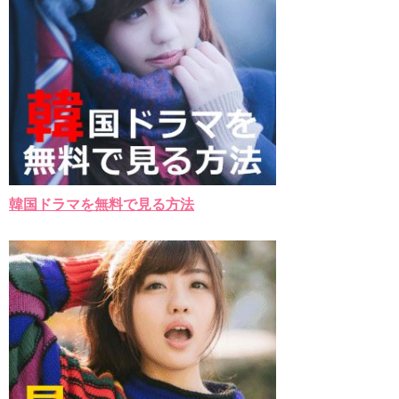
「ライフ・ オン・ マーズ」2019年11月2日TSUTAYAにて先行
レンタル開始！
(ENG SUB) Behind The Scene Hyun Bin 현빈❤️ 손예진 Son Ye
Jin-Crash Landing On You/ヒョンビン❤️ソンイェジン / エンジョイ❕
ユン・ギュンサン、番組にも登場した愛猫が急死…イ・ソンギ
ョンら同僚芸能人から慰めの言葉が続々 – Taka News
キム・レウォンの影絵遊び！？「黒騎士～永遠の約束～」メイ
キングを一部公開（DVD-SET2特典映像より）
「まず熱く掃除せよ」女優キム・ユジョン、「健康がとても回
復…痩せたのはソン・ジェリムのせい!? 」 (11/26)
【裏芸能】キムユジョンの熱愛彼氏はあの大物俳優
キム・ユジョン、美しいセルフショットで近況を伝える“会いた
韓国ドラマを無料で見る方法
いでしょ？” Big News TV
キム・ユジョン、新ドラマ「まず熱く掃除せよ」に出演確
定…“台本を見た瞬間惹かれた” 20180123
幻の王女チャミョンゴ エンディング
YUCHUN ♥ LOVE 15 「成均館 5話」
[Fan MV]七日の王妃(7일의 왕비)OST – 정기고 (Junggigo) – 그
리고 그려도 (Miss You In My Heart)
俳優カン・ギヨン、突然の熱愛宣言…「キム秘書がなぜそう
か」出演で話題 Big News TV