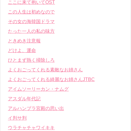
ここに来て抱いてOST
この人生は初めなので
その女の海韓国ドラマ
たった一人の私の味方
ときめき注意報
どけよ、運命
ひとまず熱く掃除しろ
よくおごってくれる素敵なお姉さん
よくおごってくれる綺麗なお姉さんJTBC
アイムソーリーカン・ナムグ
アスダル年代記
アルハンブラ宮殿の思い出
イ判サ判
ウラチャチャワイキキ