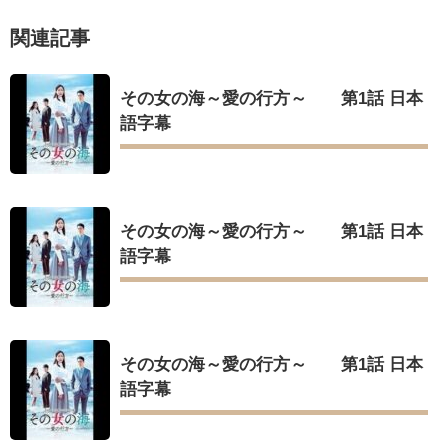
리고 그려도 (Miss You In My Heart)
俳優カン・ギヨン、突然の熱愛宣言…「キム秘書がなぜそう
Powered by livedoor 相互RSS
関連記事
か」出演で話題 Big News TV
その女の海～愛の行方～ 第1話 日本
語字幕
Powered by livedoor 相互RSS
その女の海～愛の行方～ 第1話 日本
語字幕
その女の海～愛の行方～ 第1話 日本
語字幕