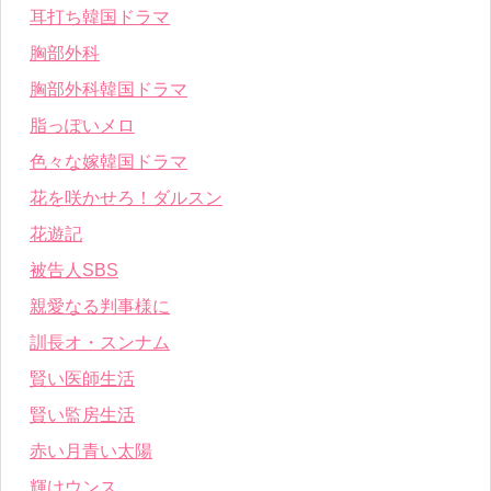
耳打ち韓国ドラマ
胸部外科
胸部外科韓国ドラマ
脂っぽいメロ
色々な嫁韓国ドラマ
花を咲かせろ！ダルスン
花遊記
被告人SBS
親愛なる判事様に
訓長オ・スンナム
賢い医師生活
賢い監房生活
赤い月青い太陽
輝けウンス