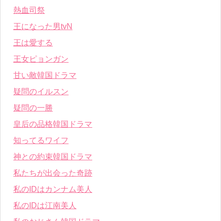
熱血司祭
王になった男tvN
王は愛する
王女ピョンガン
甘い敵韓国ドラマ
疑問のイルスン
疑問の一勝
皇后の品格韓国ドラマ
知ってるワイフ
神との約束韓国ドラマ
私たちが出会った奇跡
私のIDはカンナム美人
私のIDは江南美人