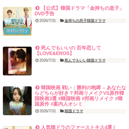
&#39; (ft. 도여니의 학창시절) | 편 먹고 갈래요? 밥블레스유 2 bobblessyou2
EP.18
【公式】韓国ドラマ「金持ちの息子」
ソン・ヘギョ – ソンヘギョ キスまとめ
DVD予告
ハン・ヘジン 한혜진 – Still We (여전히 우리는)
2026/7/31
金持ちの息子韓国ドラマ
한가인 –
九尾狐外伝 第２話 キム・ジウ チョ・ヒョンジェ
九尾狐外伝 メイキング03 ハン・イェスル
チョ・ヒョンジェ 조현재 九尾狐外伝 制作発表会
キム・テヒの弟イ・ワン♥イ・ボミ、今日（28日）結婚……
死んでもいいの 百年恋して
「ライフ・ オン・ マーズ」2019年11月2日TSUTAYAにて先行レンタ
【LOVE&EROS】
ル開始！
(ENG SUB) Behind The Scene Hyun Bin 현빈❤️ 손예진 Son Ye Jin-
2026/7/31
死んでもいい韓国ドラマ
Crash Landing On You/ヒョンビン❤️ソンイェジン / エンジョイ❕
ユン・ギュンサン、番組にも登場した愛猫が急死…イ・ソンギョン
ら同僚芸能人から慰めの言葉が続々 – Taka News
キム・レウォンの影絵遊び！？「黒騎士～永遠の約束～」メイキン
グを一部公開（DVD-SET2特典映像より）
韓国映画 戦い：勝利の咆哮 – あなたな
「まず熱く掃除せよ」女優キム・ユジョン、「健康がとても回復…
らどちらが好き？邦画リメイクVS原作韓
痩せたのはソン・ジェリムのせい!? 」 (11/26)
国映画3選 #韓国映画 #邦画リメイク #韓
【裏芸能】キムユジョンの熱愛彼氏はあの大物俳優
国原作 #案内人オシミ
キム・ユジョン、美しいセルフショットで近況を伝える“会いたいで
しょ？” Big News TV
2026/7/31
韓国ドラマ
キム・ユジョン、新ドラマ「まず熱く掃除せよ」に出演確定…“台本
を見た瞬間惹かれた” 20180123
幻の王女チャミョンゴ エンディング
人気韓ドラのファーストキス4選 |