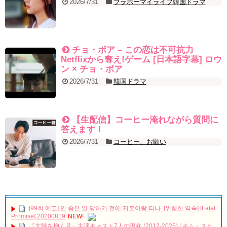
2026/7/31
ブラボーマイライフ韓国ドラマ
チョ・ボア – この恋は不可抗力
Netflixから奪え!ゲーム [日本語字幕] ロウ
ン × チョ・ボア
2026/7/31
韓国ドラマ
【生配信】コーヒー淹れながら質問に
答えます！
2026/7/31
コーヒー、お願い
[99회 예고] 안 좋은 일 당하기 전에 지훈이랑 떠나. [위험한 약속] [Fatal
Promise] 20200819
NEW!
『太陽を抱く月』主演キャスト7人の現在 (2012-2025) | キム・スヒ