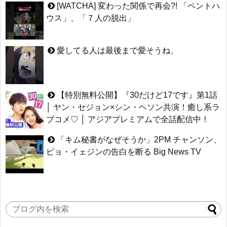
ハン・ヘジン 한혜진 – Still We (여전히 우리는)
[WATCHA] 変わった関係で再会?! 「ペントハ
キム・テヒの弟イ・ワン♥イ・ボミ、今日（28日）結婚……
한가인 –
「まず熱く掃除せよ」女優キム・ユジョン、「健康がとても回復…
ウス」、「７人の脱出」
「ライフ・ オン・ マーズ」2019年11月2日TSUTAYAにて先行レン
痩せたのはソン・ジェリムのせい!? 」 (11/26)
タル開始！
【裏芸能】キムユジョンの熱愛彼氏はあの大物俳優
(ENG SUB) Behind The Scene Hyun Bin 현빈❤️ 손예진 Son Ye Jin-
キム・ユジョン、美しいセルフショットで近況を伝える“会いたいで
Crash Landing On You/ヒョンビン❤️ソンイェジン / エンジョイ❕
愛してる人は最後まで愛そうね、
しょ？” Big News TV
ユン・ギュンサン、番組にも登場した愛猫が急死…イ・ソンギョン
キム・ユジョン、新ドラマ「まず熱く掃除せよ」に出演確定…“台本
ら同僚芸能人から慰めの言葉が続々 – Taka News
を見た瞬間惹かれた” 20180123
キム・レウォンの影絵遊び！？「黒騎士～永遠の約束～」メイキン
幻の王女チャミョンゴ エンディング
グを一部公開（DVD-SET2特典映像より）
YUCHUN ♥ LOVE 15 「成均館 5話」
【特別無料公開】『30だけど17です』第1話
[Fan MV]七日の王妃(7일의 왕비)OST – 정기고 (Junggigo) – 그리고
│ ヤン・セジョン×シン・ヘソン共演！癒し系ラ
그려도 (Miss You In My Heart)
俳優カン・ギヨン、突然の熱愛宣言…「キム秘書がなぜそうか」出
ブコメ♡ │ アジアプレミアムで全話配信中！
演で話題 Big News TV
Powered by livedoor 相互RSS
「キム秘書がなぜそうか」2PM チャンソン、
ピョ・イェジンの告白を断る Big News TV
Powered by livedoor 相互RSS