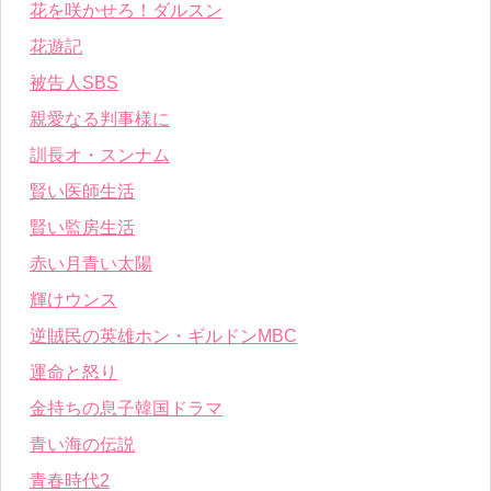
花を咲かせろ！ダルスン
花遊記
被告人SBS
親愛なる判事様に
訓長オ・スンナム
賢い医師生活
賢い監房生活
赤い月青い太陽
輝けウンス
逆賊民の英雄ホン・ギルドンMBC
運命と怒り
金持ちの息子韓国ドラマ
青い海の伝説
青春時代2