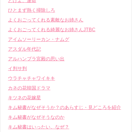
どけよ、運命
ひとまず熱く掃除しろ
よくおごってくれる素敵なお姉さん
よくおごってくれる綺麗なお姉さんJTBC
アイムソーリーカン・ナムグ
アスダル年代記
アルハンブラ宮殿の思い出
イ判サ判
ウラチャチャワイキキ
カネの花韓国ドラマ
キツネの花嫁星
キム秘書がなぜそうか？のあらすじ・見どころを紹介
キム秘書がなぜそうなのか
キム秘書はいったい、なぜ？