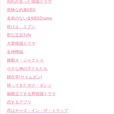
別れが去った韓国ドラマ
危険な約束KBS
名前のない女KBSDrama
吹けよ、ミプン
哲仁王后TvN
大君韓国ドラマ
女神降臨
婿殿オ・ジャクトゥ
小さな神の子どもたち
師任堂(サイムダン)
帰ってきたポク・ダンジ
御膳立てする男韓国ドラマ
恋するアプリ
恋はチーズ・イン・ザ・トラップ