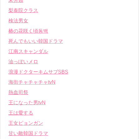
未分類
梨泰院クラス
検法男女
椿の花咲く頃동백
死んでもいい韓国ドラマ
江南スキャンダル
油っぽいメロ
浪漫ドクターキムサブSBS
海街チャチャチャtvN
熱血司祭
王になった男tvN
王は愛する
王女ピョンガン
甘い敵韓国ドラマ