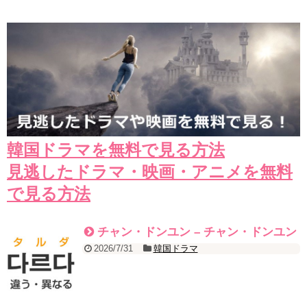
愛してる人は最後まで愛そうね、
NEW!
【⚠️涙&ときめき注意報😢】あの人からあなた様へお手紙が届きまし
た💌【恋愛】
NEW!
Yoo Seung Ho x Business trip to the U.S. with The Last Humanity
(Highlight) #유승호 #ユスンホ
NEW!
【特別無料公開】『30だけど17です』第1話 │ ヤン・セジョン×シ
ン・ヘソン共演！癒し系ラブコメ♡ │ アジアプレミアムで全話配信中！
NEW!
mistress 4월28일 [미스트리스] OCN 뉴 토일드라마가 시작된다!
180428 EP.0
NEW!
「キム秘書がなぜそうか」2PM チャンソン、ピョ・イェジンの告白
を断る Big News TV
NEW!
韓国ドラマを無料で見る方法
「違う（ちがう）・異なる」を韓国語では？「다르다（タルダ）」
の意味・使い方について
見逃したドラマ・映画・アニメを無料
について
「退屈だ・暇だ」を韓国語では？「심심하다（シムシマダ）」の意
で見る方法
味・使い方について
■韓国ドラマ『キング～Two Hearts』予告動画（日本語字幕）につい
て
チャン・ドンユン – チャン・ドンユン
yoon kyun sang
HSF(126)-윤균상 서울숲 벤치 (YUN Kyunsang)(4)September::
2026/7/31
韓国ドラマ
Healing in Seoul Forest (서울숲)
yoon kyun sang
ユン・ギュンサン主演「潜入弁護人」第1回特別公開！
ハン・ヘジン 한혜진 – (선공개) 강남 3대 얼짱 출신 &#39;한혜진 언니