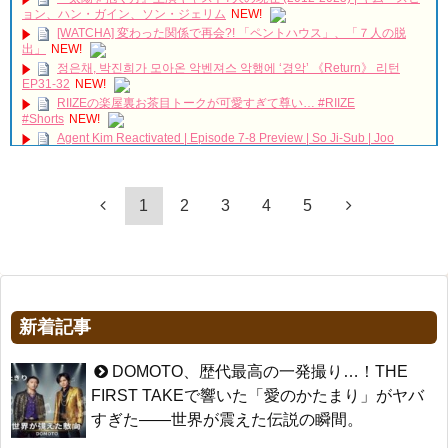
ョン、ハン・ガイン、ソン・ジェリム
NEW!
[WATCHA] 変わった関係で再会?! 「ペントハウス」、「７人の脱
出」
NEW!
정은채, 박진희가 모아온 악벤져스 악행에 ‘경악’ 《Return》 리턴
EP31-32
NEW!
RIIZEの楽屋裏お茶目トークが可愛すぎて尊い… #RIIZE
#Shorts
NEW!
Agent Kim Reactivated | Episode 7-8 Preview | So Ji-Sub | Joo
Sang-wook
NEW!
愛してる人は最後まで愛そうね、
NEW!
「違う（ちがう）・異なる」を韓国語では？「다르다（タルダ）」
【⚠️涙&ときめき注意報😢】あの人からあなた様へお手紙が届きまし
1
2
3
4
5
の意味・使い方について
た💌【恋愛】
NEW!
について
Yoo Seung Ho x Business trip to the U.S. with The Last Humanity
(Highlight) #유승호 #ユスンホ
NEW!
「退屈だ・暇だ」を韓国語では？「심심하다（シムシマダ）」の意
味・使い方について
【特別無料公開】『30だけど17です』第1話 │ ヤン・セジョン×シ
ン・ヘソン共演！癒し系ラブコメ♡ │ アジアプレミアムで全話配信中！
■韓国ドラマ『キング～Two Hearts』予告動画（日本語字幕）につい
NEW!
て
mistress 4월28일 [미스트리스] OCN 뉴 토일드라마가 시작된다!
yoon kyun sang
新着記事
180428 EP.0
NEW!
HSF(126)-윤균상 서울숲 벤치 (YUN Kyunsang)(4)September::
「キム秘書がなぜそうか」2PM チャンソン、ピョ・イェジンの告白
Healing in Seoul Forest (서울숲)
を断る Big News TV
NEW!
yoon kyun sang
DOMOTO、歴代最高の一発撮り…！THE
ハン・ヘジン 한혜진 – (선공개) 강남 3대 얼짱 출신 &#39;한혜진 언니
ユン・ギュンサン主演「潜入弁護人」第1回特別公開！
FIRST TAKEで響いた「愛のかたまり」がヤバ
&#39; (ft. 도여니의 학창시절) | 편 먹고 갈래요? 밥블레스유 2 bobblessyou2
九尾狐外伝 第２話 キム・ジウ チョ・ヒョンジェ
EP.18
すぎた——世界が震えた伝説の瞬間。
九尾狐外伝 メイキング03 ハン・イェスル
ソン・ヘギョ – ソンヘギョ キスまとめ
チョ・ヒョンジェ 조현재 九尾狐外伝 制作発表会