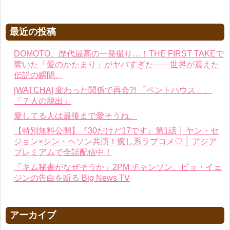
最近の投稿
DOMOTO、歴代最高の一発撮り…！THE FIRST TAKEで
響いた「愛のかたまり」がヤバすぎた——世界が震えた
伝説の瞬間。
[WATCHA] 変わった関係で再会?! 「ペントハウス」、
「７人の脱出」
愛してる人は最後まで愛そうね、
【特別無料公開】『30だけど17です』第1話 │ ヤン・セ
ジョン×シン・ヘソン共演！癒し系ラブコメ♡ │ アジア
プレミアムで全話配信中！
「キム秘書がなぜそうか」2PM チャンソン、ピョ・イェ
ジンの告白を断る Big News TV
アーカイブ