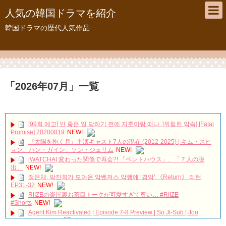
人気の韓国ドラマを紹介
韓国ドラマの歴代人気作品
「
2026年07月
」
一覧
[99회 예고] 안 좋은 일 당하기 전에 지훈이랑 떠나. [위험한 약속] [Fatal
Promise] 20200819
NEW!
『太陽を抱く月』主演キャスト7人の現在 (2012-2025) | キム・スヒ
ョン、ハン・ガイン、ソン・ジェリム
NEW!
[WATCHA] 変わった関係で再会?! 「ペントハウス」、「７人の脱
出」
NEW!
정은채, 박진희가 모아온 악벤져스 악행에 ‘경악’ 《Return》 리턴
EP31-32
NEW!
RIIZEの楽屋裏お茶目トークが可愛すぎて尊い… #RIIZE
#Shorts
NEW!
Agent Kim Reactivated | Episode 7-8 Preview | So Ji-Sub | Joo
Sang-wook
NEW!