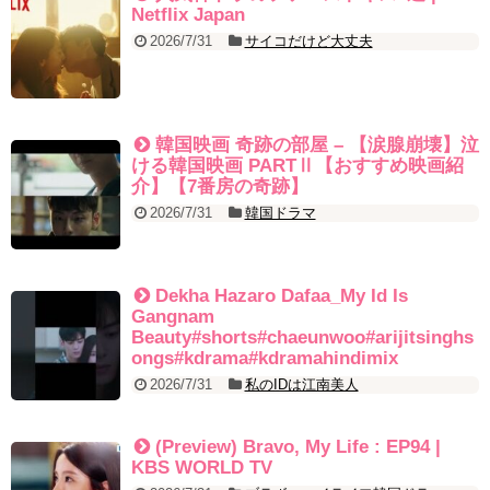
YUCHUN ♥ LOVE 15 「成均館 5話」
Netflix Japan
[Fan MV]七日の王妃(7일의 왕비)OST – 정기고 (Junggigo) – 그리고
2026/7/31
サイコだけど大丈夫
그려도 (Miss You In My Heart)
俳優カン・ギヨン、突然の熱愛宣言…「キム秘書がなぜそうか」出
演で話題 Big News TV
韓国映画 奇跡の部屋 – 【涙腺崩壊】泣
ける韓国映画 PARTⅡ【おすすめ映画紹
介】【7番房の奇跡】
Powered by livedoor 相互RSS
2026/7/31
韓国ドラマ
Dekha Hazaro Dafaa_My Id Is
Gangnam
Beauty#shorts#chaeunwoo#arijitsinghs
ongs#kdrama#kdramahindimix
2026/7/31
私のIDは江南美人
(Preview) Bravo, My Life : EP94 |
KBS WORLD TV