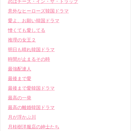
恋はチーズ・イン・ザ・トラップ
意外なヒーローズ韓国ドラマ
愛よ、お願い韓国ドラマ
憎くても愛してる
推理の女王２
明日も晴れ韓国ドラマ
時間が止まるその時
最強配達人
最後まで愛
最後まで愛韓国ドラマ
最高の一発
最高の離婚韓国ドラマ
月が浮かぶ川
月桂樹洋服店の紳士たち