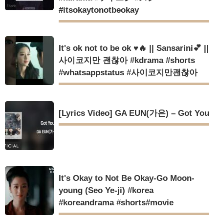
Powered by livedoor 相互RSS
#itsokaytonotbeokay
It's ok not to be ok ♥🔥 || Sansarini💕 ||
사이코지만 괜찮아 #kdrama #shorts
#whatsappstatus #사이코지만괜찮아
[Lyrics Video] GA EUN(가은) – Got You
It's Okay to Not Be Okay-Go Moon-
young (Seo Ye-ji) #korea
#koreandrama #shorts#movie