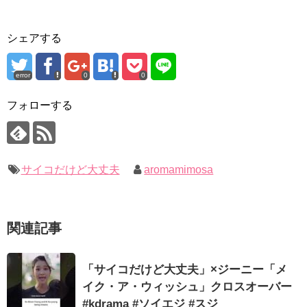
ユン・ギュンサン主演「潜入弁護人」第1回特別公開！
ハン・ヘジン 한혜진 – (선공개) 강남 3대 얼짱 출신 &#39;한혜진
언니&#39; (ft. 도여니의 학창시절) | 편 먹고 갈래요? 밥블레스유 2
九尾狐外伝 第２話 キム・ジウ チョ・ヒョンジェ
bobblessyou2 EP.18
九尾狐外伝 メイキング03 ハン・イェスル
シェアする
ソン・ヘギョ – ソンヘギョ キスまとめ
チョ・ヒョンジェ 조현재 九尾狐外伝 制作発表会
ハン・ヘジン 한혜진 – Still We (여전히 우리는)
キム・テヒの弟イ・ワン♥イ・ボミ、今日（28日）結婚……
한가인 –
error
0
0
「ライフ・ オン・ マーズ」2019年11月2日TSUTAYAにて先行
「まず熱く掃除せよ」女優キム・ユジョン、「健康がとても回
レンタル開始！
復…痩せたのはソン・ジェリムのせい!? 」 (11/26)
(ENG SUB) Behind The Scene Hyun Bin 현빈❤️ 손예진 Son Ye
フォローする
【裏芸能】キムユジョンの熱愛彼氏はあの大物俳優
Jin-Crash Landing On You/ヒョンビン❤️ソンイェジン / エンジョイ❕
キム・ユジョン、美しいセルフショットで近況を伝える“会いた
いでしょ？” Big News TV
ユン・ギュンサン、番組にも登場した愛猫が急死…イ・ソンギ
キム・ユジョン、新ドラマ「まず熱く掃除せよ」に出演確
ョンら同僚芸能人から慰めの言葉が続々 – Taka News
定…“台本を見た瞬間惹かれた” 20180123
キム・レウォンの影絵遊び！？「黒騎士～永遠の約束～」メイ
幻の王女チャミョンゴ エンディング
サイコだけど大丈夫
aromamimosa
キングを一部公開（DVD-SET2特典映像より）
YUCHUN ♥ LOVE 15 「成均館 5話」
[Fan MV]七日の王妃(7일의 왕비)OST – 정기고 (Junggigo) – 그
리고 그려도 (Miss You In My Heart)
俳優カン・ギヨン、突然の熱愛宣言…「キム秘書がなぜそう
関連記事
か」出演で話題 Big News TV
Powered by livedoor 相互RSS
「サイコだけど大丈夫」×ジーニー「メ
イク・ア・ウィッシュ」クロスオーバー
#kdrama #ソイエジ #スジ