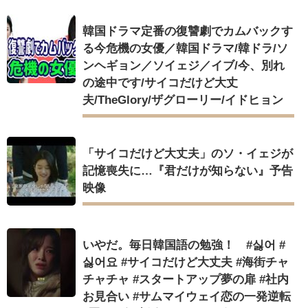
韓国ドラマ定番の復讐劇でカムバックす
る今危機の女優／韓国ドラマ/韓ドラ/ソ
ンヘギョン／ソイェジ／イブ/今、別れ
の途中です/サイコだけど大丈
夫/TheGlory/ザグローリー/イドヒョン
「サイコだけど大丈夫」のソ・イェジが
記憶喪失に…『君だけが知らない』予告
映像
いやだ。毎日韓国語の勉強！ #싫어 #
싫어요 #サイコだけど大丈夫 #海街チャ
チャチャ #スタートアップ夢の扉 #社内
お見合い #サムマイウェイ恋の一発逆転