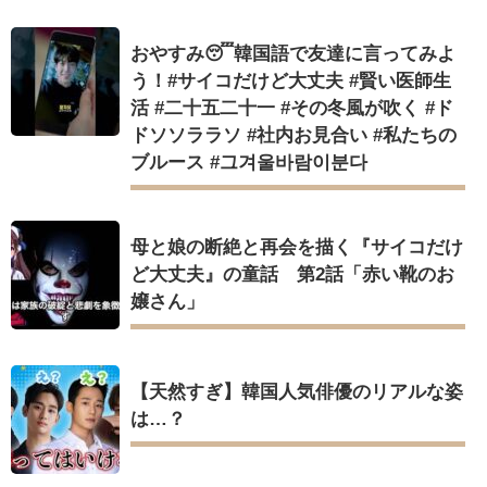
おやすみ😴韓国語で友達に言ってみよ
う！#サイコだけど大丈夫 #賢い医師生
活 #二十五二十一 #その冬風が吹く #ド
ドソソララソ #社内お見合い #私たちの
ブルース #그겨울바람이분다
母と娘の断絶と再会を描く『サイコだけ
ど大丈夫』の童話 第2話「赤い靴のお
嬢さん」
【天然すぎ】韓国人気俳優のリアルな姿
は…？