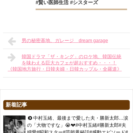
#賢い医師生活 #シスターズ
男の秘密基地、ガレージ dream garage
韓国ドラマ「ザ・キング」のロケ地、韓国伝統
を味わえる巨大カフェが超おすすめ・・・！
《韓国地方旅行・日韓夫婦・日韓カップル・全羅道》
新着記事
中村玉緒、最後まで愛した夫・勝新太郎…涙
の「大物ですな」😭💔#中村玉緒#勝新太郎#夫
婦愛#昭和スター#芸能界秘話#感動エピソード#