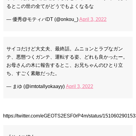
九尾狐外伝 メイキング03 ハン・イェスル
るとこの世の全てがどうでもよくなるな
チョ・ヒョンジェ 조현재 九尾狐外伝 制作発表会
キム・テヒの弟イ・ワン♥イ・ボミ、今日（28日）結婚……
— 優秀@モティバDT (@onkou_)
April 3, 2022
「ライフ・ オン・ マーズ」2019年11月2日TSUTAYAにて先行
レンタル開始！
(ENG SUB) Behind The Scene Hyun Bin 현빈❤️ 손예진 Son Ye
Jin-Crash Landing On You/ヒョンビン❤️ソンイェジン / エンジョイ❕
サイコだけど大丈夫、最終話。ムニョンとラブなガン
ユン・ギュンサン、番組にも登場した愛猫が急死…イ・ソンギ
テ、悪態つくガンテ、運転する姿、どれも良かったー。
ョンら同僚芸能人から慰めの言葉が続々 – Taka News
キム・レウォンの影絵遊び！？「黒騎士～永遠の約束～」メイ
お母さんの木に報告するとこ、お兄ちゃんのひとり立
キングを一部公開（DVD-SET2特典映像より）
ち、すごく素敵だった。
「まず熱く掃除せよ」女優キム・ユジョン、「健康がとても回
復…痩せたのはソン・ジェリムのせい!? 」 (11/26)
【裏芸能】キムユジョンの熱愛彼氏はあの大物俳優
— まゆ (@imtotallyokaayy)
April 3, 2022
キム・ユジョン、美しいセルフショットで近況を伝える“会いた
いでしょ？” Big News TV
キム・ユジョン、新ドラマ「まず熱く掃除せよ」に出演確
定…“台本を見た瞬間惹かれた” 20180123
幻の王女チャミョンゴ エンディング
https://twitter.com/eGEOTS2ESF0rP4m/status/15106029015
YUCHUN ♥ LOVE 15 「成均館 5話」
[Fan MV]七日の王妃(7일의 왕비)OST – 정기고 (Junggigo) – 그
리고 그려도 (Miss You In My Heart)
俳優カン・ギヨン、突然の熱愛宣言…「キム秘書がなぜそう