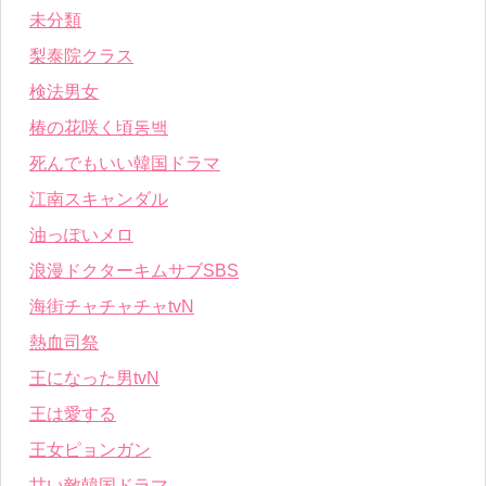
未分類
梨泰院クラス
検法男女
椿の花咲く頃동백
死んでもいい韓国ドラマ
江南スキャンダル
油っぽいメロ
浪漫ドクターキムサブSBS
海街チャチャチャtvN
熱血司祭
王になった男tvN
王は愛する
王女ピョンガン
甘い敵韓国ドラマ