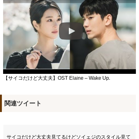
【善良魔女傳】EP20：我為什麼總想著她－週一至週五 晚間10-
12點｜東森戲劇40頻道
NEW!
✨ 50歳のクォン・サンウが超イケオジ! Kwon Sang-woo at 50:
Unreal Visuals! 50歲權相佑！這大叔魅力太帥了吧🔥사랑은 돌아오는
거야[권상우] 50살 아저씨
NEW!
Kim Hyun Joo's Heartbreaking Scenes
NEW!
「違う（ちがう）・異なる」を韓国語では？「다르다（タル
ダ）」の意味・使い方について
について
「退屈だ・暇だ」を韓国語では？「심심하다（シムシマダ）」
の意味・使い方について
■韓国ドラマ『キング～Two Hearts』予告動画（日本語字幕）
について
yoon kyun sang
【サイコだけど大丈夫】OST Elaine – Wake Up.
HSF(126)-윤균상 서울숲 벤치 (YUN Kyunsang)(4)September::
Healing in Seoul Forest (서울숲)
yoon kyun sang
ユン・ギュンサン主演「潜入弁護人」第1回特別公開！
関連ツイート
ハン・ヘジン 한혜진 – (선공개) 강남 3대 얼짱 출신 &#39;한혜진
언니&#39; (ft. 도여니의 학창시절) | 편 먹고 갈래요? 밥블레스유 2
bobblessyou2 EP.18
ソン・ヘギョ – ソンヘギョ キスまとめ
ハン・ヘジン 한혜진 – Still We (여전히 우리는)
한가인 –
サイコだけど大丈夫見てるけどソイェジのスタイル見て
九尾狐外伝 第２話 キム・ジウ チョ・ヒョンジェ