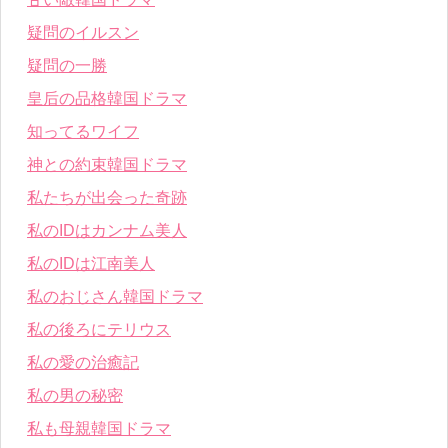
疑問のイルスン
疑問の一勝
皇后の品格韓国ドラマ
知ってるワイフ
神との約束韓国ドラマ
私たちが出会った奇跡
私のIDはカンナム美人
私のIDは江南美人
私のおじさん韓国ドラマ
私の後ろにテリウス
私の愛の治癒記
私の男の秘密
私も母親韓国ドラマ