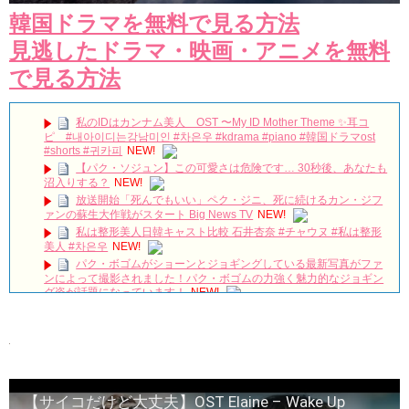
韓国ドラマを無料で見る方法
見逃したドラマ・映画・アニメを無料
で見る方法
私のIDはカンナム美人 OST 〜My ID Mother Theme ✨耳コ
ピ #내아이디는강남미인 #차은우 #kdrama #piano #韓国ドラマost
#shorts #귀카피
NEW!
【パク・ソジュン】この可愛さは危険です… 30秒後、あなたも
沼入りする？
NEW!
放送開始「死んでもいい」ペク・ジニ、死に続けるカン・ジフ
ァンの蘇生大作戦がスタート Big News TV
NEW!
私は整形美人日韓キャスト比較 石井杏奈 #チャウヌ #私は整形
美人 #차은우
NEW!
パク・ボゴムがショーンとジョギングしている最新写真がファ
ンによって撮影されました！パク・ボゴムの力強く魅力的なジョギン
グ姿が話題になっています！
NEW!
その女の海 トレーラー
NEW!
글로 남자 배운 전소민이 보여준 새로운 세계 | 톱스타유백이
NEW!
[4K] コン・ユ、夜遅くまで空港に出迎えに来たファンに嬉しい
手挨拶
NEW!
「30だけど17です」2019年7月2日TSUTAYA先行レンタル開
【サイコだけど大丈夫】OST Elaine – Wake Up
始！
NEW!