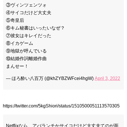
③ヴィンツェンツォ
④サイコだけど大丈夫
⑤奇皇后
⑥キム秘書はいったいなぜ？
⑦彼女はキレイだった
⑧イカゲーム
⑨地獄が呼んでいる
⑩結婚作詞離婚作曲
まんせー！
— ほろ酔い八百万 (@khZYBZWFcei4hgW)
April 3, 2022
https://twitter.com/5kgShiori/status/1510500051113570305
Netflixなら、アバランチかサイコだけど大丈夫てのが面