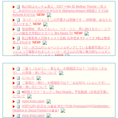
私のIDはカンナム美人 OST 〜My ID Mother Theme ✨耳コ
ピ #내아이디는강남미인 #차은우 #kdrama #piano #韓国ドラマost
#shorts #귀카피
NEW!
【パク・ソジュン】この可愛さは危険です… 30秒後、あなたも
沼入りする？
NEW!
放送開始「死んでもいい」ペク・ジニ、死に続けるカン・ジフ
ァンの蘇生大作戦がスタート Big News TV
NEW!
私は整形美人日韓キャスト比較 石井杏奈 #チャウヌ #私は整形
美人 #차은우
NEW!
パク・ボゴムがショーンとジョギングしている最新写真がファ
ンによって撮影されました！パク・ボゴムの力強く魅力的なジョギン
グ姿が話題になっています！
NEW!
その女の海 トレーラー
NEW!
글로 남자 배운 전소민이 보여준 새로운 세계 | 톱스타유백이
「違う（ちがう）・異なる」を韓国語では？「다르다（タル
NEW!
ダ）」の意味・使い方について
[4K] コン・ユ、夜遅くまで空港に出迎えに来たファンに嬉しい
について
手挨拶
NEW!
「退屈だ・暇だ」を韓国語では？「심심하다（シムシマダ）」
「30だけど17です」2019年7月2日TSUTAYA先行レンタル開
の意味・使い方について
始！
NEW!
■韓国ドラマ『キング～Two Hearts』予告動画（日本語字幕）
【善良魔女傳】EP20：我為什麼總想著她－週一至週五 晚間10-
について
12點｜東森戲劇40頻道
NEW!
yoon kyun sang
✨ 50歳のクォン・サンウが超イケオジ! Kwon Sang-woo at 50:
HSF(126)-윤균상 서울숲 벤치 (YUN Kyunsang)(4)September::
Unreal Visuals! 50歲權相佑！這大叔魅力太帥了吧🔥사랑은 돌아오는
Healing in Seoul Forest (서울숲)
거야[권상우] 50살 아저씨
NEW!
yoon kyun sang
Kim Hyun Joo's Heartbreaking Scenes
NEW!