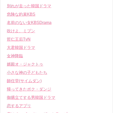
別れが去った韓国ドラマ
危険な約束KBS
名前のない女KBSDrama
吹けよ、ミプン
哲仁王后TvN
大君韓国ドラマ
女神降臨
婿殿オ・ジャクトゥ
小さな神の子どもたち
師任堂(サイムダン)
帰ってきたポク・ダンジ
御膳立てする男韓国ドラマ
恋するアプリ