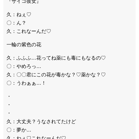
『サイコ彼女』
か」出演で話題 Big News TV
久：ねぇ♡
〇：ん？
久：これなーんだ♡
Powered by livedoor 相互RSS
一輪の紫色の花
久：ふふふ…花ってね薬にも毒にもなるの♡
〇：やめろっ…
久：〇〇君にこの花が毒かな？♡薬かな？♡
〇：うわぁぁ…！
・
・
・
久：大丈夫？うなされてたけど
〇：夢か…
久：ねぇ♡これなーんだ♡