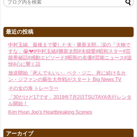
最近の投稿
中村玉緒、最後まで愛した夫・勝新太郎…涙の「大物で
すな」😭💔#中村玉緒#勝新太郎#夫婦愛#昭和スター#芸
能界秘話#感動エピソード#昭和の名優#芸能ニュース#追
悼#心に響く話
放送開始「死んでもいい」ペク・ジニ、死に続けるカ
ン・ジファンの蘇生大作戦がスタート Big News TV
その女の海 トレーラー
「30だけど17です」2019年7月2日TSUTAYA先行レンタ
ル開始！
Kim Hyun Joo's Heartbreaking Scenes
アーカイブ