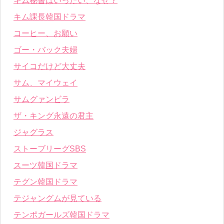
キム秘書はいったい、なぜ？
キム課長韓国ドラマ
コーヒー、お願い
ゴー・バック夫婦
サイコだけど大丈夫
サム、マイウェイ
サムグァンビラ
ザ・キング永遠の君主
ジャグラス
ストーブリーグSBS
スーツ韓国ドラマ
テグン韓国ドラマ
テジャングムが見ている
テンポガールズ韓国ドラマ