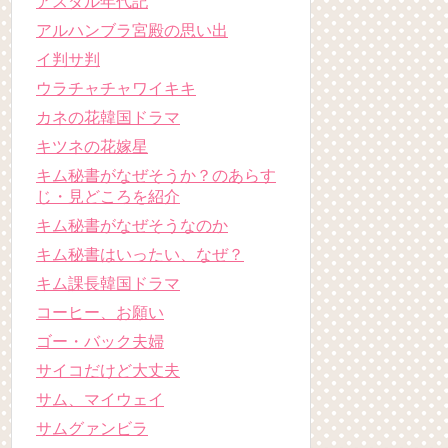
アスダル年代記
アルハンブラ宮殿の思い出
イ判サ判
ウラチャチャワイキキ
カネの花韓国ドラマ
キツネの花嫁星
キム秘書がなぜそうか？のあらす
じ・見どころを紹介
キム秘書がなぜそうなのか
キム秘書はいったい、なぜ？
キム課長韓国ドラマ
コーヒー、お願い
ゴー・バック夫婦
サイコだけど大丈夫
サム、マイウェイ
サムグァンビラ