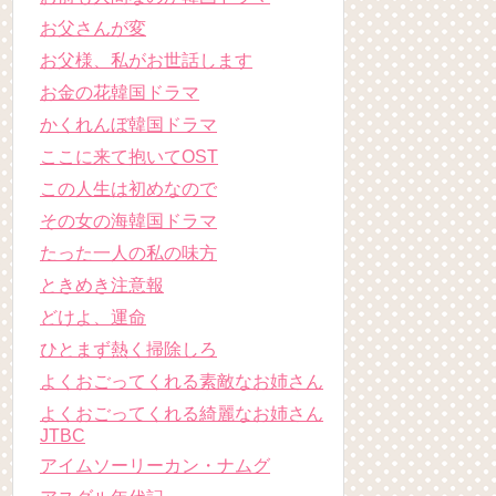
お父さんが変
お父様、私がお世話します
お金の花韓国ドラマ
かくれんぼ韓国ドラマ
ここに来て抱いてOST
この人生は初めなので
その女の海韓国ドラマ
たった一人の私の味方
ときめき注意報
どけよ、運命
ひとまず熱く掃除しろ
よくおごってくれる素敵なお姉さん
よくおごってくれる綺麗なお姉さん
JTBC
アイムソーリーカン・ナムグ