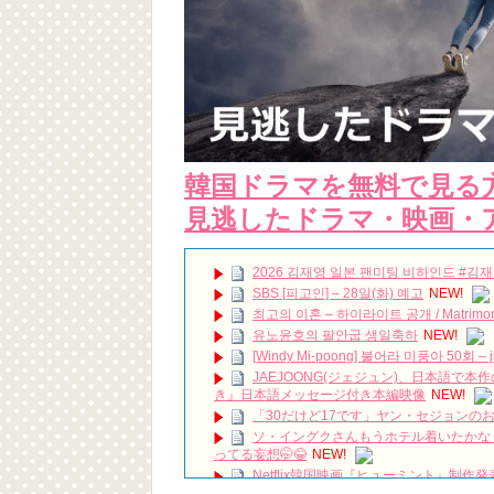
韓国ドラマを無料で見る
見逃したドラマ・映画・
2026 김재영 일본 팬미팅 비하인드 #김재영 #
SBS [피고인] – 28일(화) 예고
NEW!
최고의 이혼 – 하이라이트 공개 / Matrimonial 
유노윤호의 팔안굽 생일축하
NEW!
[Windy Mi-poong] 불어라 미풍아 50회 – ji-y
JAEJOONG(ジェジュン)、日本語で
き』日本語メッセージ付き本編映像
NEW!
「30だけど17です」ヤン・セジョン
ソ・イングクさんもうホテル着いたかな
ってる妄想
🤭
😂
NEW!
Netflix韓国映画『ヒューミント』制