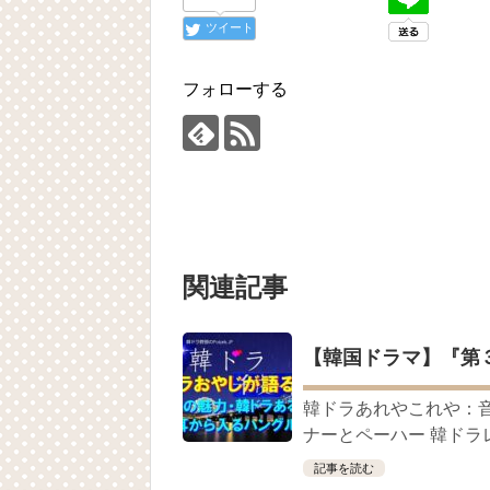
「違う（ちがう）・異なる」を韓国語で
について
ツイート
「退屈だ・暇だ」を韓国語では？「심심
■韓国ドラマ『キング～Two Hearts
yoon kyun sang
フォローする
HSF(126)-윤균상 서울숲 벤치 (YUN Kyunsang
yoon kyun sang
ユン・ギュンサン主演「潜入弁護人」第
ハン・ヘジン 한혜진 – (선공개) 강남 3대 얼
요? 밥블레스유 2 bobblessyou2 EP.18
ソン・ヘギョ – ソンヘギョ キスまとめ
ハン・ヘジン 한혜진 – Still We (여전히 
한가인 –
九尾狐外伝 第２話 キム・ジウ チョ・ヒ
関連記事
九尾狐外伝 メイキング03 ハン・イェス
チョ・ヒョンジェ 조현재 九尾狐外伝
キム・テヒの弟イ・ワン♥イ・ボミ、今日
「ライフ・ オン・ マーズ」2019年11
【韓国ドラマ】『第
(ENG SUB) Behind The Scene Hyun
ェジン / エンジョイ❕
韓ドラあれやこれや：
ユン・ギュンサン、番組にも登場した愛猫
News
ナーとペーハー 韓ド
キム・レウォンの影絵遊び！？「黒騎士～
記事を読む
「まず熱く掃除せよ」女優キム・ユジョ