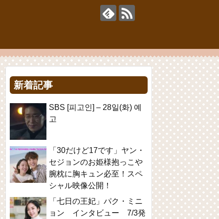
新着記事
SBS [피고인] – 28일(화) 예
고
「30だけど17です」ヤン・
セジョンのお姫様抱っこや
腕枕に胸キュン必至！スペ
シャル映像公開！
「七日の王妃」パク・ミニ
ョン インタビュー 7/3発