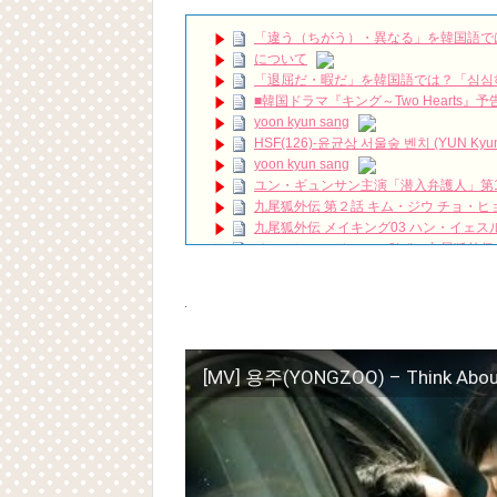
「七日の王妃」パク・ミニョン インタビ
＜衛星劇場2019年01月＞韓国ドラマ 
「違う（ちがう）・異なる」を韓国語で
について
🏰 SKY Castle #Kdrama #Doramas #Net
「退屈だ・暇だ」を韓国語では？「심심
ハン・ヘジン 한혜진 – (선공개) 강남 3대 얼
■韓国ドラマ『キング～Two Hearts
요? 밥블레스유 2 bobblessyou2 EP.18
yoon kyun sang
ソン・ヘギョ – ソンヘギョ キスまとめ
HSF(126)-윤균상 서울숲 벤치 (YUN Kyunsang
ハン・ヘジン 한혜진 – Still We (여전히 
yoon kyun sang
한가인 –
ユン・ギュンサン主演「潜入弁護人」第
「ライフ・ オン・ マーズ」2019年11
九尾狐外伝 第２話 キム・ジウ チョ・ヒ
(ENG SUB) Behind The Scene Hyun
九尾狐外伝 メイキング03 ハン・イェス
ェジン / エンジョイ❕
チョ・ヒョンジェ 조현재 九尾狐外伝
ユン・ギュンサン、番組にも登場した愛猫
キム・テヒの弟イ・ワン♥イ・ボミ、今日
News
「まず熱く掃除せよ」女優キム・ユジョ
キム・レウォンの影絵遊び！？「黒騎士～
(11/26)
【裏芸能】キムユジョンの熱愛彼氏はあ
キム・ユジョン、美しいセルフショットで近況
キム・ユジョン、新ドラマ「まず熱く掃除せ
幻の王女チャミョンゴ エンディング
YUCHUN ♥ LOVE 15 「成均館 5話」
[Fan MV]七日の王妃(7일의 왕비)OST – 정기고 
Powered by livedoor 相互RSS
俳優カン・ギヨン、突然の熱愛宣言…「キム