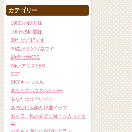
カテゴリー
100日の朗君様
100日の郎君様
30だけど17です
30歳だけど17歳です
99億の女KBS
AliceアリスSBS
OST
SKYキャッスル
あなたのハウスヘルパー
あなたはひどいです
あの空に太陽が韓国ドラマ
ある日、私の玄関に滅亡が入ってき
た
お前も人間なのか韓国ドラマ