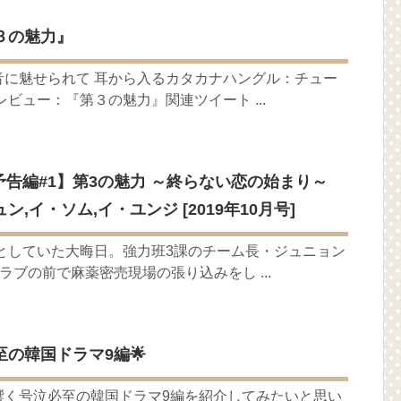
の大物俳優
３の魅力』
を伝える“会いたいでしょ？” Big News TV
よ」に出演確定…“台本を見た瞬間惹かれた” 20180123
音に魅せられて 耳から入るカタカナハングル：チュー
ビュー：『第３の魅力』関連ツイート ...
(Junggigo) – 그리고 그려도 (Miss You In My Heart)
秘書がなぜそうか」出演で話題 Big News TV
 予告編#1】第3の魅力 ～終らない恋の始まり～
ジュン,イ・ソム,イ・ユンジ [2019年10月号]
うとしていた大晦日。強力班3課のチーム長・ジュニョン
ラブの前で麻薬密売現場の張り込みをし ...
至の韓国ドラマ9編🌟
響く号泣必至の韓国ドラマ9編を紹介してみたいと思い