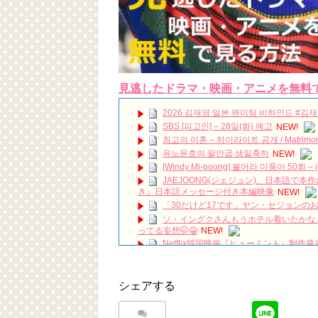
見逃したドラマ・映画・アニメを無料
2026 김재영 일본 팬미팅 비하인드 #김재영 #
SBS [피고인] – 28일(화) 예고
NEW!
최고의 이혼 – 하이라이트 공개 / Matrimonial 
유노윤호의 팔안굽 생일축하
NEW!
[Windy Mi-poong] 불어라 미풍아 50회 – ji-y
JAEJOONG(ジェジュン)、日本語で
き』日本語メッセージ付き本編映像
NEW!
「30だけど17です」ヤン・セジョン
ソ・イングクさんもうホテル着いたかな
ってる妄想
🤭
😂
NEW!
Netflix韓国映画『ヒューミント』制
「七日の王妃」パク・ミニョン インタビ
＜衛星劇場2019年01月＞韓国ドラマ 
シェアする
🏰 SKY Castle #Kdrama #Doramas #Net