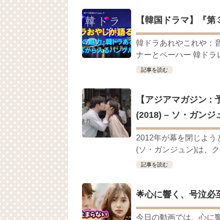
(11/26)
【裏芸能】キムユジョンの熱愛彼氏はあ
【韓国ドラマ】『第
キム・ユジョン、美しいセルフショットで近況
キム・ユジョン、新ドラマ「まず熱く掃除せ
韓ドラあれやこれや：
幻の王女チャミョンゴ エンディング
YUCHUN ♥ LOVE 15 「成均館 5話」
ナーとペーハー 韓ドラレ
[Fan MV]七日の王妃(7일의 왕비)OST – 정기고 
記事を読む
俳優カン・ギヨン、突然の熱愛宣言…「キム
【アジアマガジン :
(2018) – ソ・ガン
Powered by livedoor 相互RSS
2012年が幕を閉じよ
(ソ・ガンジュン)は、ク
記事を読む
🌟心に響く、号泣必
今日の動画では、心に