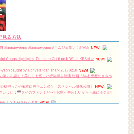
で見る方法
kimjaeyeong #kimjaeyoung #キムジェヨン #金宰永
NEW!
Chaos Highlights, Premiere Oct 8 on KBS! ㅣ KBS방송
NEW!
eon caught by a private loan shark 20170218
NEW!
本作の魅力を語る！美しくも怪しい祈祷師を熱演 映画『神社 悪魔のささや
のお姫様抱っこや腕枕に胸キュン必至！スペシャル映像公開！
NEW!
？いよいよ
タイのファンミだ〜
✨
お留守番寂しいから一緒にホテル行
作発表会｜ケミが意外すぎる
NEW!
ュー 7/3発売ＤＶＤＳＥＴ１映像特典より
NEW!
クォン・サンウ×チェ・ガンヒ主演の 『推理の女王２』 30秒予告
NEW!
flix #KDramaBrasil #KoreanDrama #Dorameira #KdramaEdit
NEW!