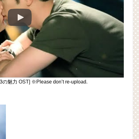
の魅力 OST] ※Please don’t re-upload.