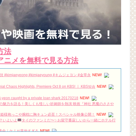
方法
アニメを無料で見る方法
kimjaeyeong #kimjaeyoung #キムジェヨン #金宰永
NEW!
Chaos Highlights, Premiere Oct 8 on KBS! ㅣ KBS방송
NEW!
eon caught by a private loan shark 20170218
NEW!
本作の魅力を語る！美しくも怪しい祈祷師を熱演 映画『神社 悪魔のささや
のお姫様抱っこや腕枕に胸キュン必至！スペシャル映像公開！
NEW!
？いよいよ
タイのファンミだ〜
✨
お留守番寂しいから一緒にホテル行
作発表会｜ケミが意外すぎる
NEW!