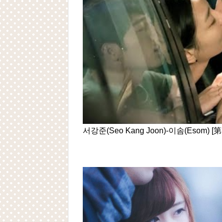
Powered by livedoor 相互RSS
서강준(Seo Kang Joon)-이솜(Esom) [第3