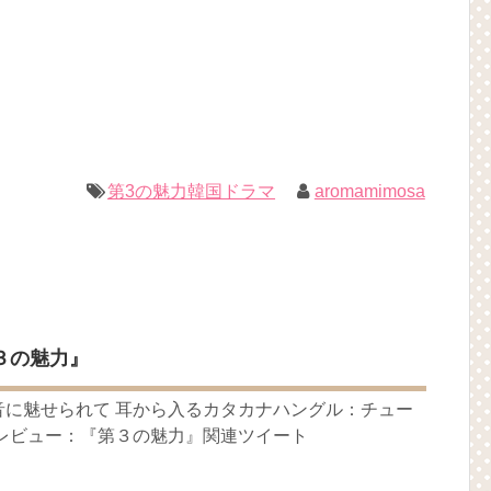
は？「다르다（タルダ）」の意味・使い方について
하다（シムシマダ）」の意味・使い方について
』予告動画（日本語字幕）について
)(4)September:: Healing in Seoul Forest (서울숲)
1回特別公開！
짱 출신 &#39;한혜진 언니&#39; (ft. 도여니의 학창시절) | 편 먹고 갈래
第3の魅力韓国ドラマ
aromamimosa
우리는)
ョンジェ
ル
 制作発表会
（28日）結婚……
月2日TSUTAYAにて先行レンタル開始！
３の魅力』
 Bin 현빈❤️ 손예진 Son Ye Jin-Crash Landing On You/ヒョンビン❤️ソンイ
音に魅せられて 耳から入るカタカナハングル：チュー
が急死…イ・ソンギョンら同僚芸能人から慰めの言葉が続々 – Taka
ラレビュー：『第３の魅力』関連ツイート
永遠の約束～」メイキングを一部公開（DVD-SET2特典映像より）
ン、「健康がとても回復…痩せたのはソン・ジェリムのせい!? 」