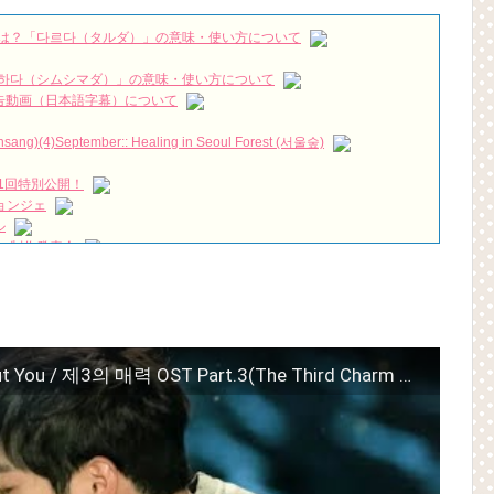
ュー 7/3発売ＤＶＤＳＥＴ１映像特典より
NEW!
クォン・サンウ×チェ・ガンヒ主演の 『推理の女王２』 30秒予告
NEW!
は？「다르다（タルダ）」の意味・使い方について
flix #KDramaBrasil #KoreanDrama #Dorameira #KdramaEdit
NEW!
하다（シムシマダ）」の意味・使い方について
짱 출신 &#39;한혜진 언니&#39; (ft. 도여니의 학창시절) | 편 먹고 갈래
』予告動画（日本語字幕）について
)(4)September:: Healing in Seoul Forest (서울숲)
우리는)
1回特別公開！
月2日TSUTAYAにて先行レンタル開始！
ョンジェ
 Bin 현빈❤️ 손예진 Son Ye Jin-Crash Landing On You/ヒョンビン❤️ソンイ
ル
 制作発表会
が急死…イ・ソンギョンら同僚芸能人から慰めの言葉が続々 – Taka
（28日）結婚……
ン、「健康がとても回復…痩せたのはソン・ジェリムのせい!? 」
永遠の約束～」メイキングを一部公開（DVD-SET2特典映像より）
の大物俳優
を伝える“会いたいでしょ？” Big News TV
よ」に出演確定…“台本を見た瞬間惹かれた” 20180123
[MV] 용주(YONGZOO) – Think About You / 제3의 매력 OST Part.3(The Third Charm OST)
(Junggigo) – 그리고 그려도 (Miss You In My Heart)
秘書がなぜそうか」出演で話題 Big News TV