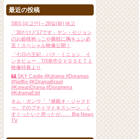
最近の投稿
SBS [피고인] – 28일(화) 예고
「30だけど17です」ヤン・セジョン
のお姫様抱っこや腕枕に胸キュン必
至！スペシャル映像公開！
「七日の王妃」パク・ミニョン イ
ンタビュー 7/3発売ＤＶＤＳＥＴ１
映像特典より
🏰 SKY Castle #Kdrama #Doramas
#Netflix #KDramaBrasil
#KoreanDrama #Dorameira
#KdramaEdit
キム・ガンウ「『婿殿オ・ジャクド
ゥ』でのプチトマトキスシーン、く
すぐったいと思ったが…」 Big News
TV