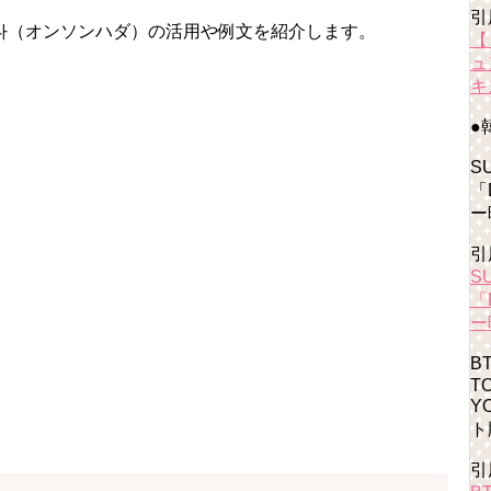
引
다（オンソンハダ）の活用や例文を紹介します。
【
ュ
キ
●
S
「
ー
引
S
「
ー
B
T
Y
ト
引