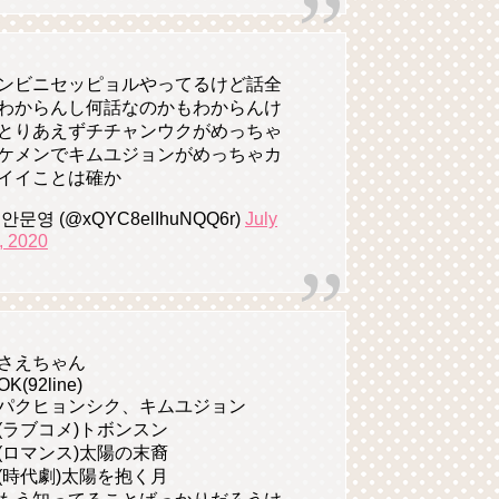
ンビニセッピョルやってるけど話全
わからんし何話なのかもわからんけ
とりあえずチチャンウクがめっちゃ
ケメンでキムユジョンがめっちゃカ
イイことは確か
 안문영 (@xQYC8elIhuNQQ6r)
July
, 2020
さえちゃん
OK(92line)
パクヒョンシク、キムユジョン
(ラブコメ)トボンスン
ロマンス)太陽の末裔
時代劇)太陽を抱く月