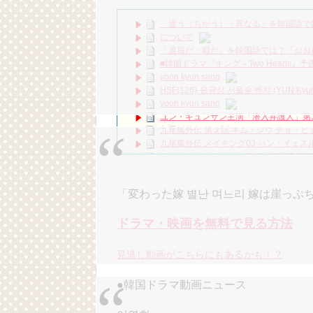
「皇后の品格」出演俳優チェ・ジンヒョ
ドラマ│韓国ドラマ・韓流ドラマ 韓国芸能なら
「違う（ちがう）・異なる」を韓国語で
THE PENTHOUSE SAISON 2 EPISODE 
について
ハン・ヘジン 한혜진 – (선공개) 강남 3대 얼
「退屈だ・暇だ」を韓国語では？「심심
요? 밥블레스유 2 bobblessyou2 EP.18
■韓国ドラマ『キング～Two Hearts
ソン・ヘギョ – ソンヘギョ キスまとめ
yoon kyun sang
ハン・ヘジン 한혜진 – Still We (여전히 
HSF(126)-윤균상 서울숲 벤치 (YUN Kyunsang
한가인 –
yoon kyun sang
「ライフ・ オン・ マーズ」2019年11
ユン・ギュンサン主演「潜入弁護人」第
(ENG SUB) Behind The Scene Hyun
ェジン / エンジョイ❕
九尾狐外伝 第２話 キム・ジウ チョ・ヒ
ユン・ギュンサン、番組にも登場した愛猫
九尾狐外伝 メイキング03 ハン・イェス
News
チョ・ヒョンジェ 조현재 九尾狐外伝
キム・レウォンの影絵遊び！？「黒騎士～
キム・テヒの弟イ・ワン♥イ・ボミ、今日
「まず熱く掃除せよ」女優キム・ユジョ
「変わった嫁 별난 며느리 嫁は崖っぷ
(11/26)
【裏芸能】キムユジョンの熱愛彼氏はあ
キム・ユジョン、美しいセルフショットで近況
ドラマ・映画を無料で見る方法
キム・ユジョン、新ドラマ「まず熱く掃除せ
幻の王女チャミョンゴ エンディング
見逃し動画がこちらにもあるかも！？
Powered by livedoor 相互RSS
YUCHUN ♥ LOVE 15 「成均館 5話」
[Fan MV]七日の王妃(7일의 왕비)OST – 정기고 
●韓国ドラマ動画ニュース
俳優カン・ギヨン、突然の熱愛宣言…「キム