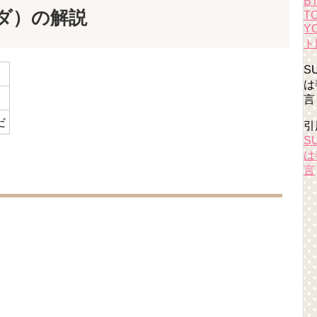
B
ダ）の解説
T
Y
ト
S
は
言
だ
引
S
は
言