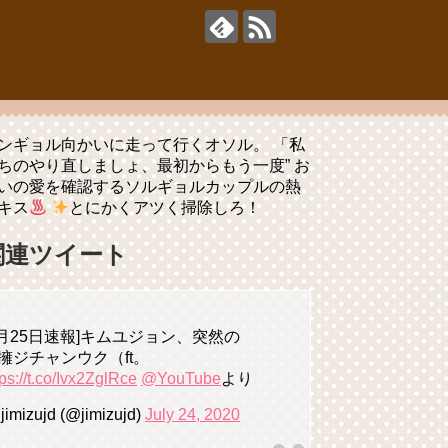
ンギョル向かいに走って行くオソル。 「私
ちのやり直しましょ、最初からもう一度” お
いの愛を確認するソルギョルカップルの熱
キス
とにかくアツく掃除しろ！
関連ツイート
7月25日速報]キムユジョン、突然の
擁ジチャンウク（ft。
tps://t.co/Ivx2ZglRce
@YouTube
より
jimizujd (@jimizujd)
July 24, 2020