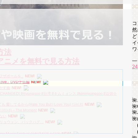
コ
然
ど
イ
ワ
方法
アニメを無料で見る方法
—
24
フザボールを_
NEW!
ove」DVD予告編
NEW!
かす曲
NEW!
NCHANGED] #myungsoo #台湾 #キムミョンス #kimmyungsoo #김명수

 愛してるから(Hate You But I Love You) 다비치
NEW!
🌺
미너) – The Moment
NEW!

ない
NEW!

・リョウォン、バックハグ…
NEW!
(
(
ome Music Festival 어썸뮤직페스티벌
NEW!