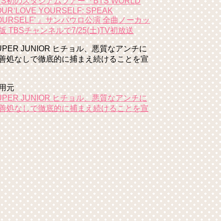
TS初のスタジアムツアー『BTS WORLD
OUR‘LOVE YOURSELF: SPEAK
OURSELF’ 』サンパウロ公演 全曲ノーカッ
版 TBSチャンネルで7/25(土)TV初放送
UPER JUNIOR ヒチョル、悪質なアンチに
善処なしで徹底的に捕まえ続けることを宣
用元
UPER JUNIOR ヒチョル、悪質なアンチに
善処なしで徹底的に捕まえ続けることを宣