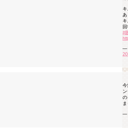
キ
あ
キ
回
#
ht
—
20
今
ン
の
ま
—