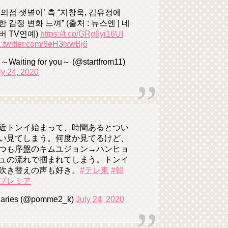
편의점 샛별이’ 측 “지창욱, 김유정에
한 감정 변화 느껴” (출처 : 뉴스엔 | 네
버 TV연예)
https://t.co/GRg6yi16UI
c.twitter.com/8eH3lxwBj6
～Waiting for you～ (@startfrom11)
ly 24, 2020
近トンイ始まって、時間あるとつい
い見てしまう。何度か見てるけど、
つも序盤のキムユジョン→ハンヒョ
ュの流れで掴まれてしまう。トンイ
吹き替えの声も好き。
#テレ東
#韓
プレミア
aries (@pomme2_k)
July 24, 2020