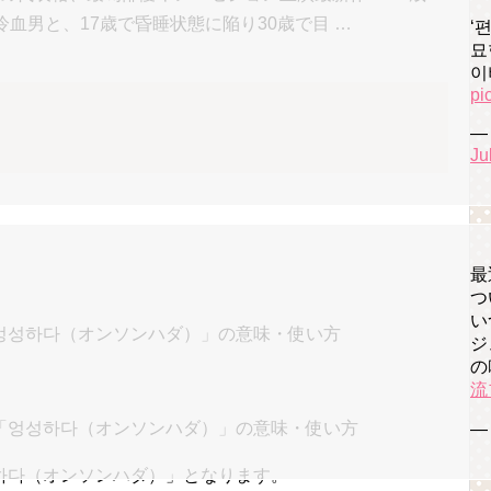
血男と、17歳で昏睡状態に陥り30歳で目 …
‘
묘
이
pi
— 
Ju
最
つ
い
엉성하다（オンソンハダ）」の意味・使い方
ジ
の
流
— 
하다（オンソンハダ）」
となります。