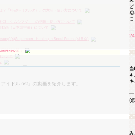

クに続きシン・ソンロクも負傷…スタッフの告発など相次ぐ問題│韓国
ど
ワウコリア
NEW!
は？「다르다（タルダ）」の意味・使い方について
TERAKHIR – FAST PRIVIEW – KDRAMA
NEW!
😂
짱 출신 &#39;한혜진 언니&#39; (ft. 도여니의 학창시절) | 편 먹고 갈래
こ
하다（シムシマダ）」の意味・使い方について
』予告動画（日本語字幕）について
—
우리는)
24
)(4)September:: Healing in Seoul Forest (서울숲)
月2日TSUTAYAにて先行レンタル開始！
1回特別公開！
 Bin 현빈❤️ 손예진 Son Ye Jin-Crash Landing On You/ヒョンビン❤️ソンイ
ョンジェ
が急死…イ・ソンギョンら同僚芸能人から慰めの言葉が続々 – Taka
ル
 制作発表会
当
永遠の約束～」メイキングを一部公開（DVD-SET2特典映像より）
（28日）結婚……
キ
ン、「健康がとても回復…痩せたのはソン・ジェリムのせい!? 」
キ
ちアイドル ost」の動画を紹介します。
の大物俳優
—
を伝える“会いたいでしょ？” Big News TV
(@
よ」に出演確定…“台本を見た瞬間惹かれた” 20180123
(Junggigo) – 그리고 그려도 (Miss You In My Heart)
秘書がなぜそうか」出演で話題 Big News TV
み