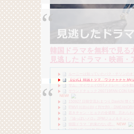
韓国ドラマを無料で見る
見逃したドラマ・映画・
ルーニーは知っていたパク・チソンのオ
【公式】韓国ドラマ「ウラチャチャ My L
サム、マイウェイOSTメドレー 心を動
‪サウンドチェック‬ 260719FAN-CON [U
NEW!
150927 日韓交流おまつり Davichi 憎くても
[FMV] 이판사판(イ判サ判) – DMEANOR(디
若きチャン・ヒョクの全盛期、忘れられ
『油っぽいメロ』2PMジュノ＆チョン
韓国ドラマ「約束のない恋」
NEW!
CNBLUE 강민혁 Bliss 드럼 직캠 | Awes