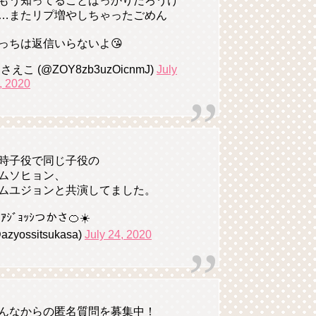
もう知ってることばっかりだろうけ
…またリプ増やしちゃったごめん
っちは返信いらないよ😘
 さえこ (@ZOY8zb3uzOicnmJ)
July
, 2020
時子役で同じ子役の
ムソヒョン、
ムユジョンと共演してました。
 ｱｼﾞｮｯｼつかさ🍊☀️
azyossitsukasa)
July 24, 2020
んなからの匿名質問を募集中！