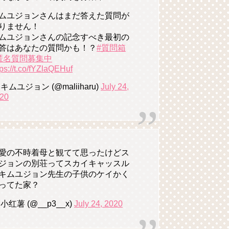
ムユジョンさんはまだ答えた質問が
りません！
ムユジョンさんの記念すべき最初の
答はあなたの質問かも！？
#質問箱
匿名質問募集中
tps://t.co/fYZlaQEHuf
 キムユジョン (@maliiharu)
July 24,
20
愛の不時着母と観てて思ったけどス
ジョンの別荘ってスカイキャッスル
キムユジョン先生の子供のケイかく
ってた家？
 小红薯 (@__p3__x)
July 24, 2020