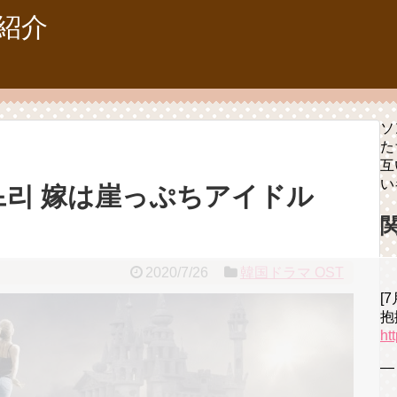
紹介
ソ
た
互
い
느리 嫁は崖っぷちアイドル
2020/7/26
韓国ドラマ OST
[
抱
ht
— 