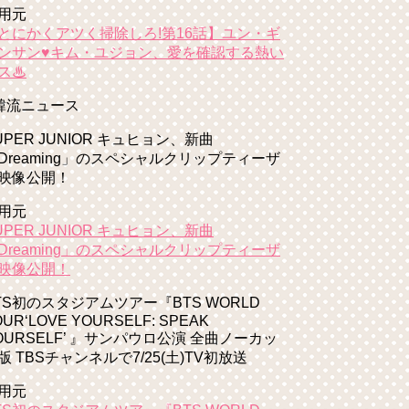
用元
とにかくアツく掃除しろ!第16話】ユン・ギ
ンサン♥キム・ユジョン、愛を確認する熱い
ス♨
韓流ニュース
UPER JUNIOR キュヒョン、新曲
Dreaming」のスペシャルクリップティーザ
映像公開！
用元
UPER JUNIOR キュヒョン、新曲
Dreaming」のスペシャルクリップティーザ
映像公開！
TS初のスタジアムツアー『BTS WORLD
OUR‘LOVE YOURSELF: SPEAK
OURSELF’ 』サンパウロ公演 全曲ノーカッ
版 TBSチャンネルで7/25(土)TV初放送
用元