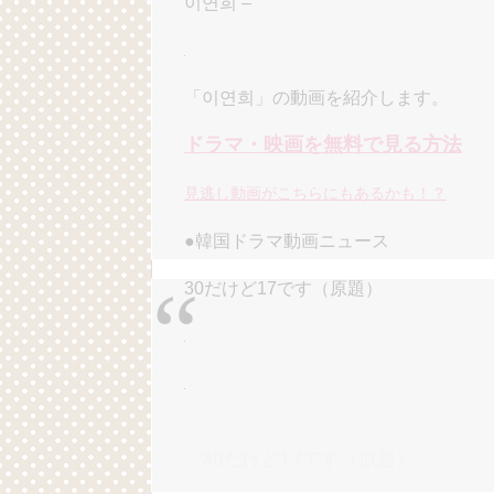
이연희 –
Powered by livedoor 相互RSS
「이연희」の動画を紹介します。
ドラマ・映画を無料で見る方法
見逃し動画がこちらにもあるかも！？
●韓国ドラマ動画ニュース
30だけど17です（原題）
30だけど17です（原題）