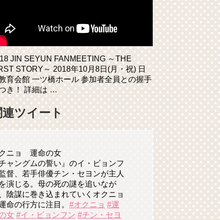
018 JIN SEYUN FANMEETING ～THE
IRST STORY～ 2018年10月8日(月・祝) 日
教育会館 一ツ橋ホール 参加者全員との握手
つき！ 詳細は …
関連ツイート
クニョ 運命の女
チャングムの誓い』のイ・ビョンフ
監督、若手俳優チン・セヨンが主人
を演じる。母の死の謎を追いなが
、陰謀に巻き込まれていくオクニョ
運命の行方に注目。
#オクニョ
#運
の女
#イ・ビョンフン
#チン・セヨ