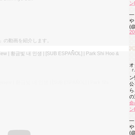
ン
—
や
(@
20
st」の動画を紹介します。
eview | 황금빛 내 인생 | [SUB ESPAÑOL] | Park Shi Hoo &
オ
『
ン
[ENG SUB] My Golden Life EP. 18 Preview | 황금빛 내 인생 | [SUB ESPAÑOL] | Park Shi Hoo & Shin Hye Sun
公
ら
の
命
ン
—
や
(@