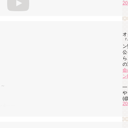
20
オ
『
ン
公
ら
の
命
ン
～～
—
や
(@
20
ン4～～