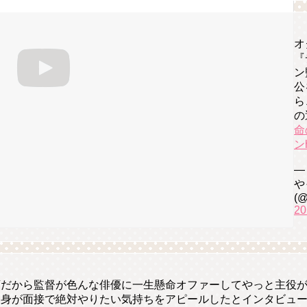
オ
『
ン
公
ら
の
命
ン
—
や
(@
20
変だから監督が色んな俳優に一生懸命オファーしてやっと主役
自身が面接で絶対やりたい気持ちをアピールしたとインタビュ