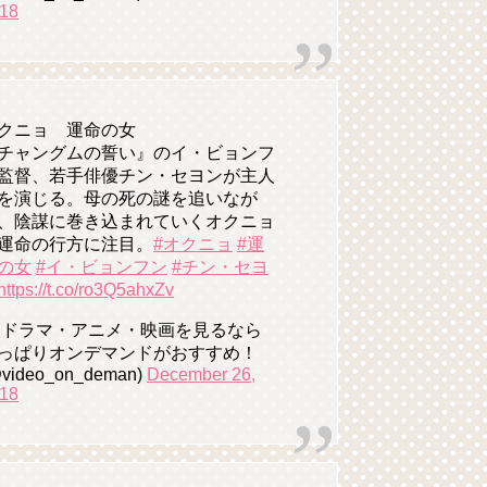
18
クニョ 運命の女
チャングムの誓い』のイ・ビョンフ
監督、若手俳優チン・セヨンが主人
を演じる。母の死の謎を追いなが
、陰謀に巻き込まれていくオクニョ
運命の行方に注目。
#オクニョ
#運
の女
#イ・ビョンフン
#チン・セヨ
https://t.co/ro3Q5ahxZv
 ドラマ・アニメ・映画を見るなら
っぱりオンデマンドがおすすめ！
video_on_deman)
December 26,
18