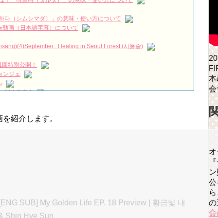
は？「다르다（タルダ）」の意味・使い方について
ン・ジヘの娘の本当の…
NEW!
“愛耍賴的弟弟兼前輩”
NEW!
하다（シムシマダ）」の意味・使い方について
짱 출신 &#39;한혜진 언니&#39; (ft. 도여니의 학창시절) | 편 먹고 갈래
』予告動画（日本語字幕）について
우리는)
)(4)September:: Healing in Seoul Forest (서울숲)
2
月2日TSUTAYAにて先行レンタル開始！
1回特別公開！
F
 Bin 현빈❤️ 손예진 Son Ye Jin-Crash Landing On You/ヒョンビン❤️ソンイ
ョンジェ
本
ル
会
が急死…イ・ソンギョンら同僚芸能人から慰めの言葉が続々 – Taka
 制作発表会
（28日）結婚……
永遠の約束～」メイキングを一部公開（DVD-SET2特典映像より）
ン、「健康がとても回復…痩せたのはソン・ジェリムのせい!? 」
の動画を紹介します。
の大物俳優
を伝える“会いたいでしょ？” Big News TV
よ」に出演確定…“台本を見た瞬間惹かれた” 20180123
オ
『
ン
(Junggigo) – 그리고 그려도 (Miss You In My Heart)
公
秘書がなぜそうか」出演で話題 Big News TV
ら
の
UB] My Golden Life EP. 18 Preview | 황금빛 내
命
& Shin Hye Sun