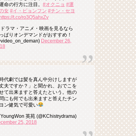
運命の行方に注目。
#オクニョ
#運
の女
#イ・ビョンフン
#チン・セヨ
https://t.co/ro3Q5ahxZv
 ドラマ・アニメ・映画を見るなら
っぱりオンデマンドがおすすめ！
video_on_deman)
December 26,
18
時代劇では髪を真ん中分けしますが
丈夫ですか？」と聞かれ、おでこを
せて出来ますと答えたという。他の
問にも何でも出来ますと答えたチン
ヨン健気で可愛い
YoungWon 英苑 (@KChistrydrama)
cember 25, 2018