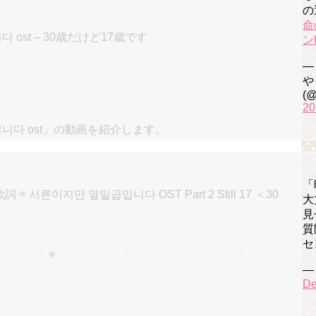
の
命
 ost – 30歳だけど17歳です
ン
—
や
(@
20
입니다 ost」の動画を紹介します。
「
歌詞
서른이지만 열일곱입니다 OST Part 2 Still 17 ＜30
大
見
質
セ
幕＋歌詞
서른이지만 열일곱입니다 OST Part 2 Still 17 ＜30だけど１７です・ Just stay＞
— 
De