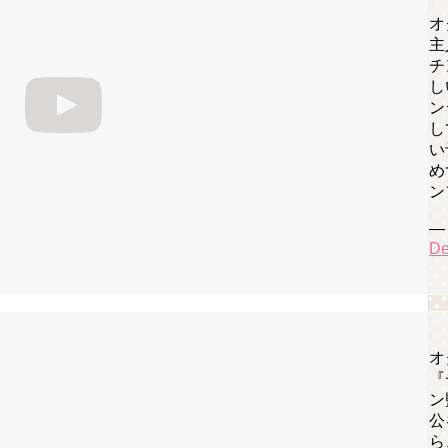
オ
主
チ
し
ン
し
い
め
ン
— 
De
オ
『
ン
公
ら