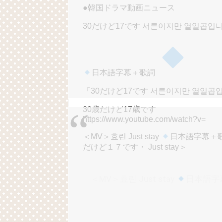
●韓国ドラマ動画ニュース
30だけど17です 서른이지만 열일곱입니다
日本語字幕＋歌詞
「30だけど17です 서른이지만 열일곱
30歳だけど17歳です
https://www.youtube.com/watch?v=
＜MV＞효린 Just stay
日本語字幕＋
だけど１７です・ Just stay＞
＜MV＞효린 Just stay
日本語字