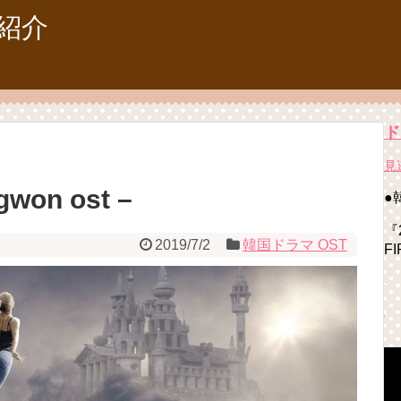
紹介
ド
見
on ost –
●
『
2019/7/2
韓国ドラマ OST
F