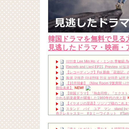
韓国ドラマを無料で見る
見逃したドラマ・映画・
이민호 Lee Min Ho イ・ミンホ 李敏鎬 Ли Ми
[Secrets and Lies] EP21, Preview, 
【レコーディング】Foi 新曲「花遊記
동생 구해준 아내한테 인성 보여준 남편 
【10月韓劇】《Nine Room 9號房間 
數位未來】
NEW!
【韓国ドラマ】『熱血司祭』『エクストリー
かれる娯楽産業が躍進した1980年代の光と影
【イケオジの至高】ソジソプ様のこれま
スタンド バイ ユア マン stand b
色テレキャスター #タミーワイネット #Tammy
mistress 더 완벽하게 감췄어야 했던 어젯
【コス太の予言】8月2週目 #shorts
NEW