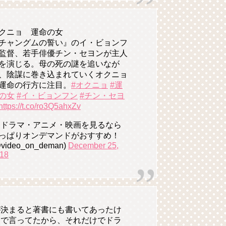
クニョ 運命の女
チャングムの誓い』のイ・ビョンフ
監督、若手俳優チン・セヨンが主人
を演じる。母の死の謎を追いなが
、陰謀に巻き込まれていくオクニョ
運命の行方に注目。
#オクニョ
#運
の女
#イ・ビョンフン
#チン・セヨ
https://t.co/ro3Q5ahxZv
 ドラマ・アニメ・映画を見るなら
っぱりオンデマンドがおすすめ！
video_on_deman)
December 25,
18
が決まると著書にも書いてあったけ
ーで言ってたから、それだけでドラ