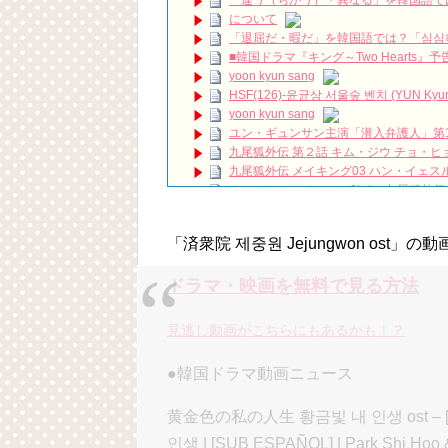
「違う（ちがう）・異なる」を韓国語で
『一緒に暮らしますか』イ・サンウ、ハ
について
【2年前】《疑問的一勝》尹均相談李鍾碩
「退屈だ・暇だ」を韓国語では？「심심
ハン・ヘジン 한혜진 – (선공개) 강남 3대 얼
요? 밥블레스유 2 bobblessyou2 EP.18
■韓国ドラマ『キング～Two Hearts
ソン・ヘギョ – ソンヘギョ キスまとめ
yoon kyun sang
ハン・ヘジン 한혜진 – Still We (여전히 
HSF(126)-윤균상 서울숲 벤치 (YUN Kyunsang
한가인 –
yoon kyun sang
「ライフ・ オン・ マーズ」2019年11
ユン・ギュンサン主演「潜入弁護人」第
(ENG SUB) Behind The Scene Hyun
九尾狐外伝 第２話 キム・ジウ チョ・ヒ
ェジン / エンジョイ❕
九尾狐外伝 メイキング03 ハン・イェス
ユン・ギュンサン、番組にも登場した愛猫
チョ・ヒョンジェ 조현재 九尾狐外伝
News
キム・テヒの弟イ・ワン♥イ・ボミ、今日
キム・レウォンの影絵遊び！？「黒騎士～
「まず熱く掃除せよ」女優キム・ユジョ
「済衆院 제중원 Jejungwon ost」
(11/26)
【裏芸能】キムユジョンの熱愛彼氏はあ
キム・ユジョン、美しいセルフショットで近況
ドラマ・映画を無料で見る方法
キム・ユジョン、新ドラマ「まず熱く掃除せ
幻の王女チャミョンゴ エンディング
見逃し動画がこちらにもあるかも！？
YUCHUN ♥ LOVE 15 「成均館 5話」
Powered by livedoor 相互RSS
[Fan MV]七日の王妃(7일의 왕비)OST – 정기고 
●韓国ドラマ動画ニュース
俳優カン・ギヨン、突然の熱愛宣言…「キム
黄金色の私の人生 황금빛 내 인생 ost – [ENG S
인생 | [SUB ESPAÑOL] | Park Shi Hoo 