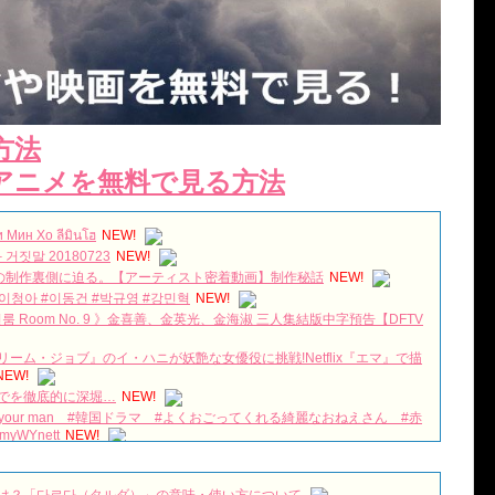
方法
アニメを無料で見る方法
н Хо ลีมินโฮ
NEW!
비밀과 거짓말 20180723
NEW!
」の制作裏側に迫る。【アーティスト密着動画】制作秘話
NEW!
#이청아 #이동건 #박규영 #강민혁
NEW!
나인룸 Room No. 9 》金喜善、金英光、金海淑 三人集結版中字預告【DFTV
ム・ジョブ』のイ・ハニが妖艶な女優役に挑戦!Netflix『エマ』で描
NEW!
でを徹底的に深堀…
NEW!
y your man #韓国ドラマ #よくおごってくれる綺麗なおねえさん #赤
WYnett
NEW!
밤의 진실 미스트리스 메인 예고 최초 공개 180428 EP.0
NEW!
!