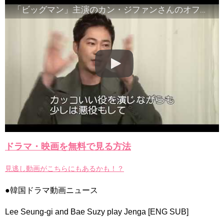
「ビッグマン」主演のカン・ジファンさんのオフィシャルの映像が届きました!!
리고 그려도 (Miss You In My Heart)
俳優カン・ギヨン、突然の熱愛宣言…「キム秘書がなぜそう
か」出演で話題 Big News TV
Powered by livedoor 相互RSS
ドラマ・映画を無料で見る方法
見逃し動画がこちらにもあるかも！？
●韓国ドラマ動画ニュース
Lee Seung-gi and Bae Suzy play Jenga [ENG SUB]