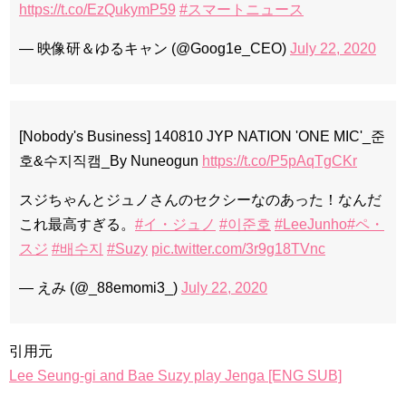
https://t.co/EzQukymP59
#スマートニュース
— 映像研＆ゆるキャン (@Goog1e_CEO)
July 22, 2020
[Nobody's Business] 140810 JYP NATION 'ONE MIC'_준
호&수지직캠_By Nuneogun
https://t.co/P5pAqTgCKr
スジちゃんとジュノさんのセクシーなのあった！なんだ
これ最高すぎる。
#イ・ジュノ
#이준호
#LeeJunho
#ペ・
スジ
#배수지
#Suzy
pic.twitter.com/3r9g18TVnc
— えみ (@_88emomi3_)
July 22, 2020
引用元
Lee Seung-gi and Bae Suzy play Jenga [ENG SUB]