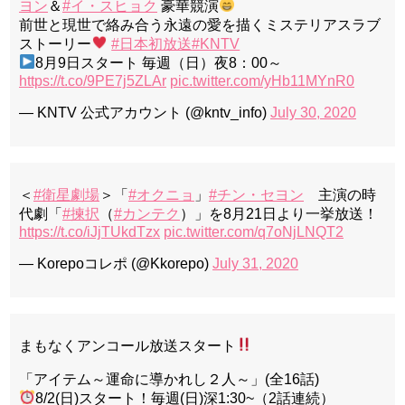
ヨン
＆
#イ・スヒョク
豪華競演
前世と現世で絡み合う永遠の愛を描くミステリアスラブ
ストーリー
#日本初放送
#KNTV
8月9日スタート 毎週（日）夜8：00～
https://t.co/9PE7j5ZLAr
pic.twitter.com/yHb11MYnR0
— KNTV 公式アカウント (@kntv_info)
July 30, 2020
＜
#衛星劇場
＞「
#オクニョ
」
#チン・セヨン
主演の時
代劇「
#揀択
（
#カンテク
）」を8月21日より一挙放送！
https://t.co/iJjTUkdTzx
pic.twitter.com/q7oNjLNQT2
— Korepoコレポ (@Kkorepo)
July 31, 2020
まもなくアンコール放送スタート
「アイテム～運命に導かれし２人～」(全16話)
8/2(日)スタート！毎週(日)深1:30~（2話連続）