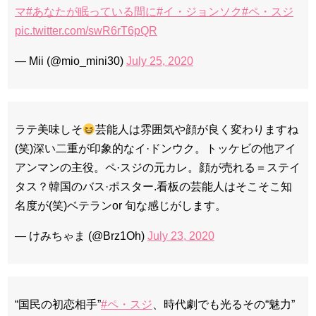
マ
#あなたが眠っている間に
#イ・ジョンソク
#ペ・スジ
pic.twitter.com/swR6rT6pQR
— Mii (@mio_mini30)
July 25, 2020
ラテ美味しそ
芸能人は雰囲気や顔が良く変わりますね
(笑)深い二重が印象的なイ·ドンウク。トッケビの他アイ
アンマンの主役。ペ·スジの元カレ。顔が売れる＝ステイ
タス？韓国のバス·ポスター.看板の芸能人はそこそこ知
名度が(笑)ベテランor 旬な感じがします。
— けみちゃま (@Brz1Oh)
July 23, 2020
“国民の初恋相手”
#ペ・スジ
、時代劇でも光るその“魅力”