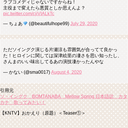
ラブコメディじゃないですからね！
主役まで変えたら悪質としか思えんよ？
pic.twitter.com/cjiVIALkTc
— ちょあ
(@beautifulhope99)
July 29, 2020
ただソイングク演じる片瀬涼も雰囲気が合ってて良かっ
た！ヒロインに関しては深津絵里の凄さを思い知ったし、
さんまのいい味出してるあの演技凄かったんやな
— かない (@sma0017)
August 4, 2020
引用元
ソ・イングク BOMTANABA Mellow Spring 日本語訳 カタ
カナ 歌ってみたい！
【KNTV】おかえり（原題）＜Teaser①＞