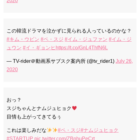
2020
この韓流ドラマを泣かずに見られる人っているのかな？
#キム・ウビン
#ペ・スジ
#イム・ジュファン
#イム・ジ
ュウン
#イ・ギョンヒ
https://t.co/GnL4ThfN6L
— TV-rider＠動画系サブスク案内所 (@tv_rider1)
July 26,
2020
おっ？
スジちゃんとナムジュヒョク
目情も上がってきてるぅ
これは楽しみだな
#ペ・スジ
#ナムジュヒョク
#STARTUP
pic.twitter.com/ZBnhuPeCrt