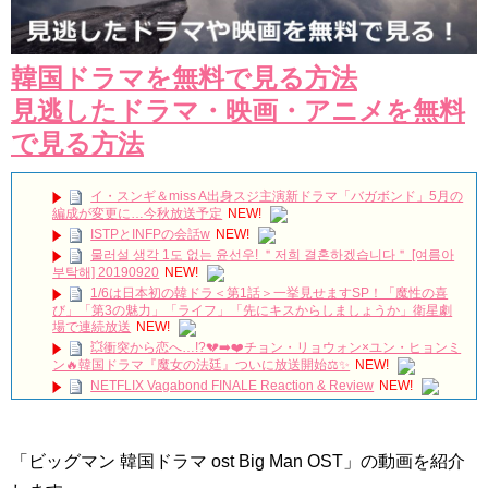
韓国ドラマを無料で見る方法
見逃したドラマ・映画・アニメを無料
で見る方法
イ・スンギ＆miss A出身スジ主演新ドラマ「バガボンド」5月の
編成が変更に…今秋放送予定
NEW!
ISTPとINFPの会話w
NEW!
물러설 생각 1도 없는 윤선우! ＂저희 결혼하겠습니다＂ [여름아
부탁해] 20190920
NEW!
1/6は日本初の韓ドラ＜第1話＞一挙見せますSP！「魔性の喜
び」「第3の魅力」「ライフ」「先にキスからしましょうか」衛星劇
場で連続放送
NEW!
💥衝突から恋へ…!?💔➡️❤️チョン・リョウォン×ユン・ヒョンミ
ン🔥韓国ドラマ『魔女の法廷』ついに放送開始⚖️✨
NEW!
NETFLIX Vagabond FINALE Reaction & Review
NEW!
【キム・スヒョン】フィリピンブランド「BENCH/」で笑顔の
最新メッセージ動画を公開！未成年交際を巡る警察の不起訴処分決定
と現在の動向を徹底解説!
NEW!
「ビッグマン 韓国ドラマ ost Big Man OST」の動画を紹介
메이킹 괴짜 판사들의 실종된 정의 찾기 프로젝트! ‘이판사판’ 대
본 리딩 현장!
NEW!