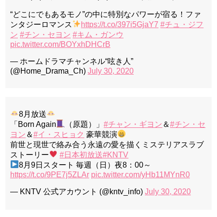
“どこにでもあるモノ”の中に特別なパワーが宿る！ファ
ンタジーロマンス
https://t.co/397i5GjaY7
#チュ・ジフ
ン
#チン・セヨン
#キム・ガンウ
pic.twitter.com/BOYxhDHCrB
— ホームドラマチャンネル“呟き人”
(@Home_Drama_Ch)
July 30, 2020
8月放送
「Born Again
（原題）」
#チャン・ギヨン
＆
#チン・セ
ヨン
＆
#イ・スヒョク
豪華競演
前世と現世で絡み合う永遠の愛を描くミステリアスラブ
ストーリー
#日本初放送
#KNTV
8月9日スタート 毎週（日）夜8：00～
https://t.co/9PE7j5ZLAr
pic.twitter.com/yHb11MYnR0
— KNTV 公式アカウント (@kntv_info)
July 30, 2020