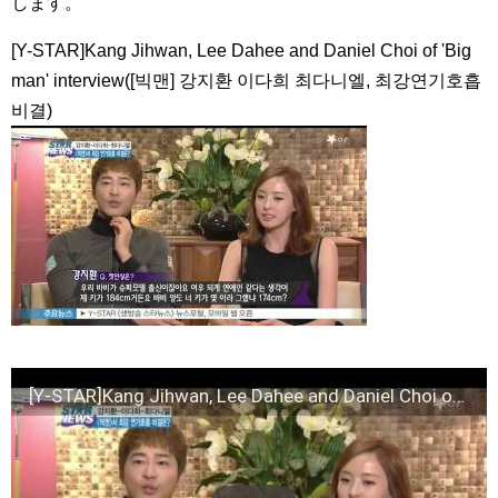
します。
アルハンブラ宮殿の思い出 パワータッチ
NEW!
🎬 최진혁 | 뮤지컬 그날들 트레일러 | 260609~260823 | #최진혁
[Y-STAR]Kang Jihwan, Lee Dahee and Daniel Choi of 'Big
#노래 #뮤지컬 #그날들 #정학 #인터뷰 #shorts #불후의명곡 #미우새 #
최진혁아카이브
NEW!
man' interview([빅맨] 강지환 이다희 최다니엘, 최강연기호흡
よくおごってくれる綺麗なお姉さん 11/3（祝）あさ10時 第
1話先行放送 11/18（金）本放送開始！ 全国無料放送
비결)
BSJapanext
NEW!
女優ソン・ソンミ、夫の葬儀を終え「帰ってきたポク・ダン
ジ」の撮影に復帰へ
NEW!
「違う（ちがう）・異なる」を韓国語では？「다르다（タル
ダ）」の意味・使い方について
について
「退屈だ・暇だ」を韓国語では？「심심하다（シムシマダ）」
の意味・使い方について
■韓国ドラマ『キング～Two Hearts』予告動画（日本語字幕）
について
yoon kyun sang
HSF(126)-윤균상 서울숲 벤치 (YUN Kyunsang)(4)September::
Healing in Seoul Forest (서울숲)
yoon kyun sang
[Y-STAR]Kang Jihwan, Lee Dahee and Daniel Choi of 'Big man' interview([빅맨] 강지환 이다희 최다니엘, 최강연기호흡 비결)
ユン・ギュンサン主演「潜入弁護人」第1回特別公開！
ハン・ヘジン 한혜진 – (선공개) 강남 3대 얼짱 출신 &#39;한혜진
언니&#39; (ft. 도여니의 학창시절) | 편 먹고 갈래요? 밥블레스유 2
bobblessyou2 EP.18
ソン・ヘギョ – ソンヘギョ キスまとめ