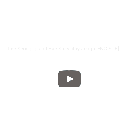
Lee Seung-gi and Bae Suzy play Jenga [ENG SUB]