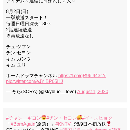
アイテム～運命に導かれし２人～
8月2日(日)
一挙放送スタート！
毎週日曜日深夜1:30～
2話連続放送
※再放送なし
チュ·ジフン
チン·セヨン
キム·ガンウ
キム·ユリ
ホームドラマチャンネル
https://t.co/qR96i443cY
pic.twitter.com/eJYlBP05HJ
— そら(SORA) (@skyblue__love)
August 1, 2020
#チャン・ギヨン
#チン・セヨン
#イ・スヒョク
「
#BornAgain
(原題）」
#KNTV
で8/9日本初放送