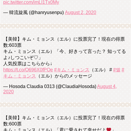
pic.twitter.com/imLI1Tx0My
— 韓流旋風 (@hanryusenpu)
August 2, 2020
【美韓】キム・ミョンス（エル）に投票完了！現在の得票
数:603票
キム・ミョンス（エル）「今、好きって言った？ 知ってる
よ♪しつこいぞ♡」
人気投票はこちらから↓
https://t.co/O696X0fPOe
#キム・ミョンス
（エル） #
#엘
#
キム・ミョンス
（エル）からのメッセージ
— Hosoda Claudia 0313 (@ClaudiaHosoda)
August 4,
2020
【美韓】キム・ミョンス（エル）に投票完了！現在の得票
数:600票
キム・ミョンス（エル）「君に愛されて幸せだよ
」