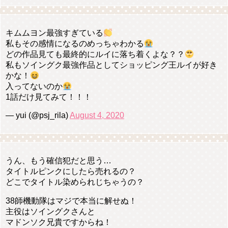
キムムヨン最強すぎている
私もその感情になるのめっちゃわかる
どの作品見ても最終的にルイに落ち着くよな？？
私もソイングク最強作品としてショッピング王ルイが好き
かな！
入ってないのか
1話だけ見てみて！！！
— yui (@psj_rila)
August 4, 2020
うん、もう確信犯だと思う…
タイトルピンクにしたら売れるの？
どこでタイトル染められじちゃうの？
38師機動隊はマジで本当に解せぬ！
主役はソイングクさんと
マドンソク兄貴ですからね！