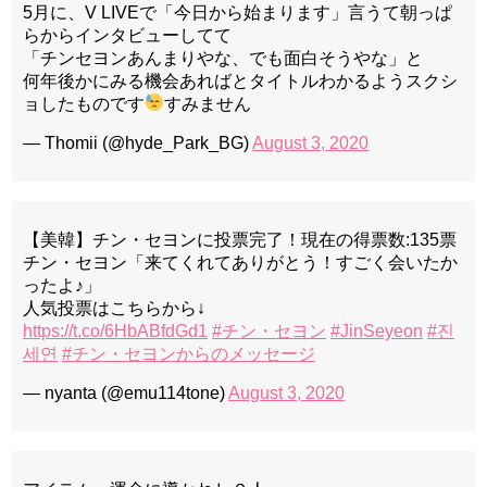
5月に、V LIVEで「今日から始まります」言うて朝っぱ
らからインタビューしてて
「チンセヨンあんまりやな、でも面白そうやな」と
何年後かにみる機会あればとタイトルわかるようスクシ
ョしたものです
すみません
— Thomii (@hyde_Park_BG)
August 3, 2020
【美韓】チン・セヨンに投票完了！現在の得票数:135票
チン・セヨン「来てくれてありがとう！すごく会いたか
ったよ♪」
人気投票はこちらから↓
https://t.co/6HbABfdGd1
#チン・セヨン
#JinSeyeon
#진
세연
#チン・セヨンからのメッセージ
— nyanta (@emu114tone)
August 3, 2020