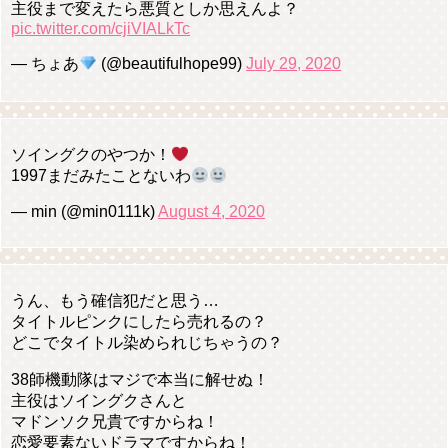
主役まで変えたら悪質としか思えんよ？
pic.twitter.com/cjiVIALkTc
— ちょあ
(@beautifulhope99)
July 29, 2020
ソイングクのやつか！
1997まだみたことないわ
— min (@min0111k)
August 4, 2020
うん、もう確信犯だと思う…
タイトルピンクにしたら売れるの？
どこでタイトル染められじちゃうの？
38師機動隊はマジで本当に解せぬ！
主役はソイングクさんと
マドンソク兄貴ですからね！
恋愛要素ないドラマですからね！