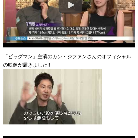
ハン・ヘジン 한혜진 – Still We (여전히 우리는)
한가인 –
九尾狐外伝 第２話 キム・ジウ チョ・ヒョンジェ
九尾狐外伝 メイキング03 ハン・イェスル
チョ・ヒョンジェ 조현재 九尾狐外伝 制作発表会
キム・テヒの弟イ・ワン♥イ・ボミ、今日（28日）結婚……
「ライフ・ オン・ マーズ」2019年11月2日TSUTAYAにて先行
レンタル開始！
(ENG SUB) Behind The Scene Hyun Bin 현빈❤️ 손예진 Son Ye
「ビッグマン」主演のカン・ジファンさんのオフィシャル
Jin-Crash Landing On You/ヒョンビン❤️ソンイェジン / エンジョイ❕
の映像が届きました!!
ユン・ギュンサン、番組にも登場した愛猫が急死…イ・ソンギ
ョンら同僚芸能人から慰めの言葉が続々 – Taka News
キム・レウォンの影絵遊び！？「黒騎士～永遠の約束～」メイ
キングを一部公開（DVD-SET2特典映像より）
「まず熱く掃除せよ」女優キム・ユジョン、「健康がとても回
復…痩せたのはソン・ジェリムのせい!? 」 (11/26)
【裏芸能】キムユジョンの熱愛彼氏はあの大物俳優
キム・ユジョン、美しいセルフショットで近況を伝える“会いた
いでしょ？” Big News TV
キム・ユジョン、新ドラマ「まず熱く掃除せよ」に出演確
定…“台本を見た瞬間惹かれた” 20180123
幻の王女チャミョンゴ エンディング
YUCHUN ♥ LOVE 15 「成均館 5話」
[Fan MV]七日の王妃(7일의 왕비)OST – 정기고 (Junggigo) – 그