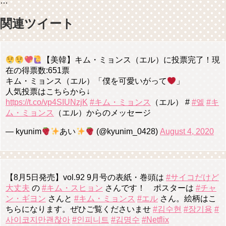
…
関連ツイート
【美韓】キム・ミョンス（エル）に投票完了！現
在の得票数:651票
キム・ミョンス（エル）「僕を可愛いがって
」
人気投票はこちらから↓
https://t.co/vp4SIUNzjK
#キム・ミョンス
（エル） #
#엘
#キ
ム・ミョンス
（エル）からのメッセージ
— kyunim
あい
(@kyunim_0428)
August 4, 2020
【8月5日発売】vol.92 9月号の表紙・巻頭は
#サイコだけど
大丈夫
の
#キム・スヒョン
さんです！ ポスターは
#チャ
ン・ギヨン
さんと
#キム・ミョンス
#エル
さん。絵柄はこ
ちらになります。ぜひご覧くださいませ
#김수현
#장기용
#
사이코지만괜찮아
#인피니트
#김명수
#Netflix