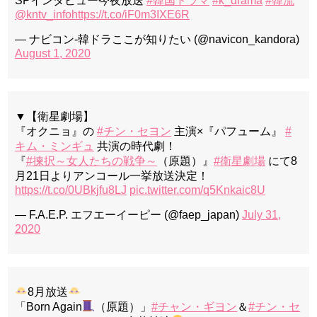
SPインタビュー今夜放送
#韓国ドラマ
#k_drama
#韓流
@kntv_info
https://t.co/iF0m3IXE6R
— ナビコン-韓ドラここが知りたい (@navicon_kandora)
August 1, 2020
▼【衛星劇場】
『オクニョ』の
#チン・セヨン
主演×『パフューム』
#
キム・ミンギュ
共演の時代劇！
『
#揀択～女人たちの戦争～
（原題）』
#衛星劇場
にて8
月21日よりアンコール一挙放送決定！
https://t.co/0UBkjfu8LJ
pic.twitter.com/q5Knkaic8U
— F.A.E.P. エフエーイーピー (@faep_japan)
July 31,
2020
8月放送
「Born Again
（原題）」
#チャン・ギヨン
＆
#チン・セ