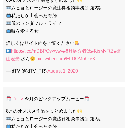
8月のオススメ作品をまとめました
ムヒョとロージーの魔法律相談事務所 第2期
私たちが出会った奇跡
僕のワンダフル・ライフ
嘘を愛する女
詳しくはサイト内をご覧ください
https://t.co/mDBPCyywwy
#8月紹介者は
#KisMyFt2
#北
山宏光
さん
pic.twitter.com/ELDOMohkeK
— dTV (@dTV_PR)
August 1, 2020
#dTV
今月のピックアップムービー
8月のオススメ作品をまとめました
ムヒョとロージーの魔法律相談事務所 第2期
私たちが出会った奇跡