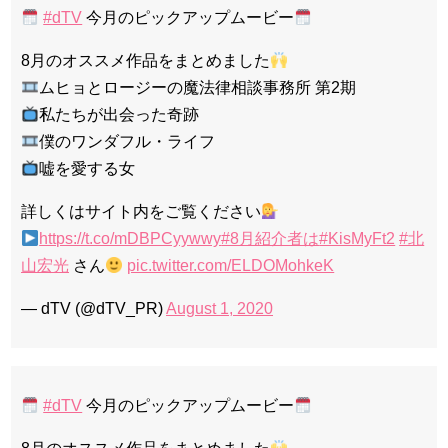
#dTV
今月のピックアップムービー
8月のオススメ作品をまとめました
ムヒョとロージーの魔法律相談事務所 第2期
私たちが出会った奇跡
僕のワンダフル・ライフ
嘘を愛する女
詳しくはサイト内をご覧ください
https://t.co/mDBPCyywwy
#8月紹介者は
#KisMyFt2
#北
山宏光
さん
pic.twitter.com/ELDOMohkeK
— dTV (@dTV_PR)
August 1, 2020
#dTV
今月のピックアップムービー