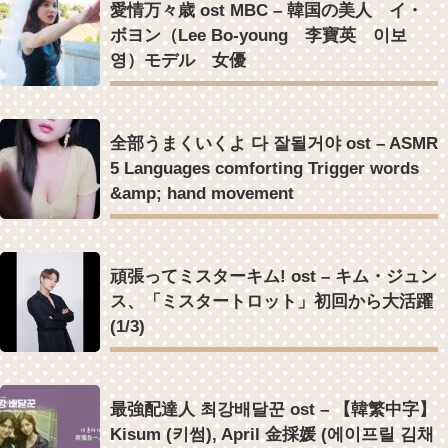
愛情万々歳 ost MBC – 韓国の美人 イ・
ボヨン（Lee Bo-young 李寶英 이보
영）モデル 女優
全部うまくいくよ 다 잘될거야 ost – ASMR
5 Languages comforting Trigger words
&amp; hand movement
頑張ってミスターキム! ost – キム・ジュン
ス、「ミスタートロット」初回から大活躍
(1/3)
最強配達人 최강배달꾼 ost – 【韓繁中字】
Kisum (키썸), April 金採媛 (에이프릴 김채