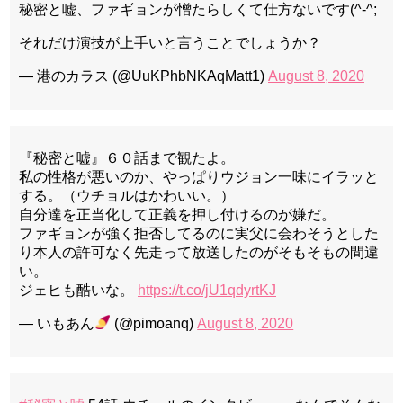
秘密と嘘、ファギョンが憎たらしくて仕方ないです(^-^;
それだけ演技が上手いと言うことでしょうか？
— 港のカラス (@UuKPhbNKAqMatt1)
August 8, 2020
『秘密と嘘』６０話まで観たよ。
私の性格が悪いのか、やっぱりウジョン一味にイラッと
する。（ウチョルはかわいい。）
自分達を正当化して正義を押し付けるのが嫌だ。
ファギョンが強く拒否してるのに実父に会わそうとした
り本人の許可なく先走って放送したのがそもそもの間違
い。
ジェヒも酷いな。
https://t.co/jU1qdyrtKJ
— いもあん
(@pimoanq)
August 8, 2020