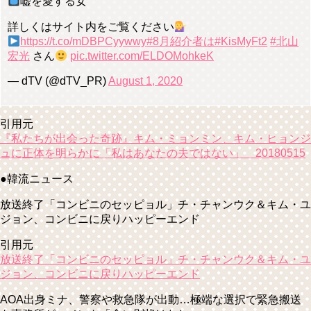
嘘を愛する女
詳しくはサイト内をご覧ください
https://t.co/mDBPCyywwy
#8月紹介者は
#KisMyFt2
#北山
宏光
さん
pic.twitter.com/ELDOMohkeK
— dTV (@dTV_PR)
August 1, 2020
引用元
『私たちが出会った奇跡』キム・ミョンミン、キム・ヒョンジ
ュに正体を明らかに「私はあなたの夫ではない」 20180515
●韓流ニュース
放送終了「コンビニのセッピョル」チ・チャンウク＆キム・ユ
ジョン、コンビニに戻りハッピーエンド
引用元
放送終了「コンビニのセッピョル」チ・チャンウク＆キム・ユ
ジョン、コンビニに戻りハッピーエンド
AOA出身ミナ、警察や救急隊が出動…極端な選択で緊急搬送