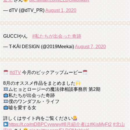
— dTV (@dTV_PR)
August 1, 2020
GUCCIやん
#私たちが出会った奇跡
— T-KĀI DESIGN (@2019Meekai)
August 7, 2020
#dTV
今月のピックアップムービー
8月のオススメ作品をまとめました
ムヒョとロージーの魔法律相談事務所 第2期
私たちが出会った奇跡
僕のワンダフル・ライフ
嘘を愛する女
詳しくはサイト内をご覧ください
https://t.co/mDBPCyywwy
#8月紹介者は
#KisMyFt2
#北山