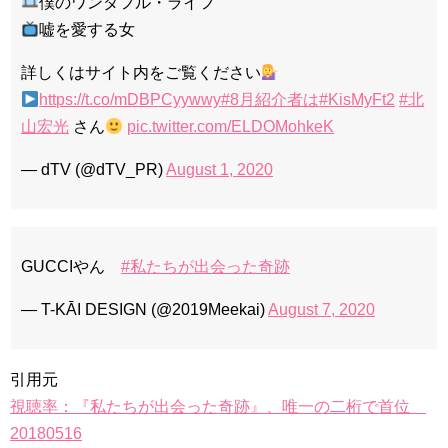
僕のワンダフル・ライフ
嘘を愛する女
詳しくはサイト内をご覧ください
https://t.co/mDBPCyywwy
#8月紹介者は
#KisMyFt2
#北
山宏光
さん
pic.twitter.com/ELDOMohkeK
— dTV (@dTV_PR)
August 1, 2020
GUCCIやん
#私たちが出会った奇跡
— T-KĀI DESIGN (@2019Meekai)
August 7, 2020
引用元
視聴率：『私たちが出会った奇跡』、唯一の二桁で首位
20180516