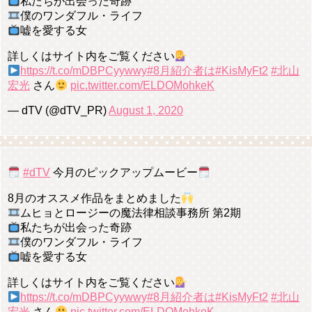
私たちが出会った奇跡
僕のワンダフル・ライフ
嘘を愛する女
詳しくはサイト内をご覧ください
https://t.co/mDBPCyywwy
#8月紹介者は
#KisMyFt2
#北山
宏光
さん
pic.twitter.com/ELDOMohkeK
— dTV (@dTV_PR)
August 1, 2020
#dTV
今月のピックアップムービー
8月のオススメ作品をまとめました
ムヒョとロージーの魔法律相談事務所 第2期
私たちが出会った奇跡
僕のワンダフル・ライフ
嘘を愛する女
詳しくはサイト内をご覧ください
https://t.co/mDBPCyywwy
#8月紹介者は
#KisMyFt2
#北山
宏光
さん
pic.twitter.com/ELDOMohkeK