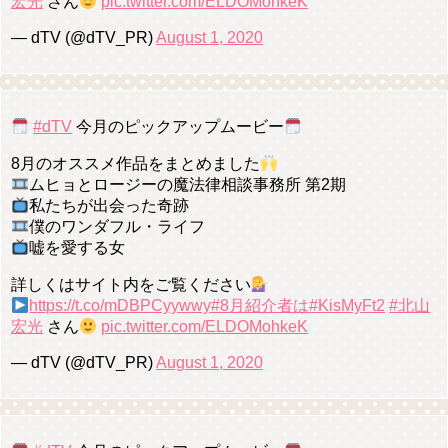
宏光
さん
pic.twitter.com/ELDOMohkeK
— dTV (@dTV_PR)
August 1, 2020
#dTV
今月のピックアップムービー
8月のオススメ作品をまとめました
ムヒョとロージーの魔法律相談事務所 第2期
私たちが出会った奇跡
僕のワンダフル・ライフ
嘘を愛する女
詳しくはサイト内をご覧ください
https://t.co/mDBPCyywwy
#8月紹介者は
#KisMyFt2
#北山
宏光
さん
pic.twitter.com/ELDOMohkeK
— dTV (@dTV_PR)
August 1, 2020