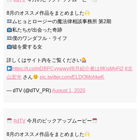
8月のオススメ作品をまとめました
ムヒョとロージーの魔法律相談事務所 第2期
私たちが出会った奇跡
僕のワンダフル・ライフ
嘘を愛する女
詳しくはサイト内をご覧ください
https://t.co/mDBPCyywwy
#8月紹介者は
#KisMyFt2
#北
山宏光
さん
pic.twitter.com/ELDOMohkeK
— dTV (@dTV_PR)
August 1, 2020
#dTV
今月のピックアップムービー
8月のオススメ作品をまとめました