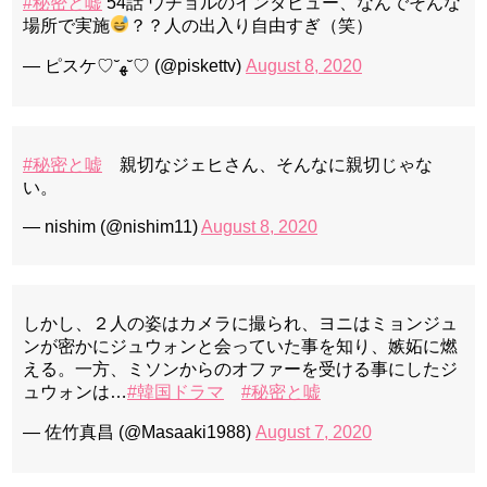
#秘密と嘘
54話 ウチョルのインタビュー、なんでそんな
場所で実施
？？人の出入り自由すぎ（笑）
— ピスケ♡˘ﻬ˘♡ (@piskettv)
August 8, 2020
#秘密と嘘
親切なジェヒさん、そんなに親切じゃな
い。
— nishim (@nishim11)
August 8, 2020
しかし、２人の姿はカメラに撮られ、ヨニはミョンジュ
ンが密かにジュウォンと会っていた事を知り、嫉妬に燃
える。一方、ミソンからのオファーを受ける事にしたジ
ュウォンは…
#韓国ドラマ
#秘密と嘘
— 佐竹真昌 (@Masaaki1988)
August 7, 2020