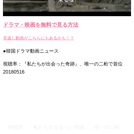
チョ・ヒョンジェ 조현재 九尾狐外伝 制作発表会
キム・テヒの弟イ・ワン♥イ・ボミ、今日（28日）結婚……
「ライフ・ オン・ マーズ」2019年11月2日TSUTAYAにて先行
ドラマ・映画を無料で見る方法
レンタル開始！
(ENG SUB) Behind The Scene Hyun Bin 현빈❤️ 손예진 Son Ye
Jin-Crash Landing On You/ヒョンビン❤️ソンイェジン / エンジョイ❕
見逃し動画がこちらにもあるかも！？
ユン・ギュンサン、番組にも登場した愛猫が急死…イ・ソンギ
●韓国ドラマ動画ニュース
ョンら同僚芸能人から慰めの言葉が続々 – Taka News
キム・レウォンの影絵遊び！？「黒騎士～永遠の約束～」メイ
キングを一部公開（DVD-SET2特典映像より）
視聴率：『私たちが出会った奇跡』、唯一の二桁で首位
「まず熱く掃除せよ」女優キム・ユジョン、「健康がとても回
20180516
復…痩せたのはソン・ジェリムのせい!? 」 (11/26)
【裏芸能】キムユジョンの熱愛彼氏はあの大物俳優
キム・ユジョン、美しいセルフショットで近況を伝える“会いた
いでしょ？” Big News TV
キム・ユジョン、新ドラマ「まず熱く掃除せよ」に出演確
定…“台本を見た瞬間惹かれた” 20180123
幻の王女チャミョンゴ エンディング
YUCHUN ♥ LOVE 15 「成均館 5話」
[Fan MV]七日の王妃(7일의 왕비)OST – 정기고 (Junggigo) – 그
리고 그려도 (Miss You In My Heart)
視聴率：『私たちが出会った奇跡』、唯一の二桁で首位 20180516
俳優カン・ギヨン、突然の熱愛宣言…「キム秘書がなぜそう
か」出演で話題 Big News TV