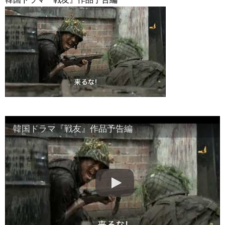
【10月韓劇】《Nine Room 9號房間 나인룸 Room No. 9 》金喜
善、金英光、金海淑 三人集結版中字預告【DFTV數位未來】
NEW!
【韓国ドラマ】『熱血司祭』『エクストリーム・ジョブ』の
イ・ハニが妖艶な女優役に挑戦!Netflix『エマ』で描かれる娯楽産業が
躍進した1980年代の光と影
NEW!
「違う（ちがう）・異なる」を韓国語では？「다르다（タル
ダ）」の意味・使い方について
について
「退屈だ・暇だ」を韓国語では？「심심하다（シムシマダ）」
の意味・使い方について
■韓国ドラマ『キング～Two Hearts』予告動画（日本語字幕）
について
yoon kyun sang
HSF(126)-윤균상 서울숲 벤치 (YUN Kyunsang)(4)September::
韓国ドラマ『戦友』作品予告編
Healing in Seoul Forest (서울숲)
yoon kyun sang
ユン・ギュンサン主演「潜入弁護人」第1回特別公開！
ハン・ヘジン 한혜진 – (선공개) 강남 3대 얼짱 출신 &#39;한혜진
언니&#39; (ft. 도여니의 학창시절) | 편 먹고 갈래요? 밥블레스유 2
bobblessyou2 EP.18
ソン・ヘギョ – ソンヘギョ キスまとめ
ハン・ヘジン 한혜진 – Still We (여전히 우리는)
한가인 –
九尾狐外伝 第２話 キム・ジウ チョ・ヒョンジェ
九尾狐外伝 メイキング03 ハン・イェスル