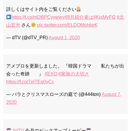
詳しくはサイト内をご覧ください
https://t.co/mDBPCyywwy
#8月紹介者は
#KisMyFt2
#北
山宏光
さん
pic.twitter.com/ELDOMohkeK
— dTV (@dTV_PR)
August 1, 2020
アメブロを更新しました。 『韓国ドラマ 私たちが出
会った奇跡 』
#EXO
#家族の大切さ
https://t.co/7nlTEp0yCc
— バラとクリスマスローズの庭で (@444ton)
August 7,
2020
#dTV
今月のピックアップムービー