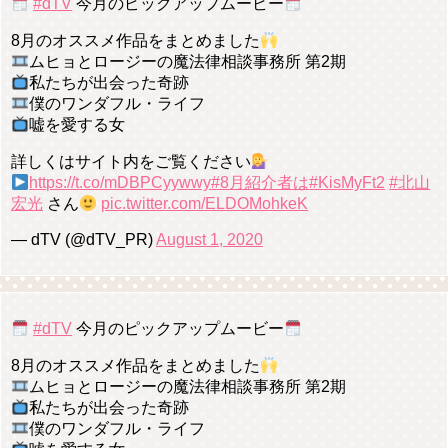
#dTV
今月のピックアップムービー
8月のオススメ作品をまとめました
ムヒョとロージーの魔法律相談事務所 第2期
私たちが出会った奇跡
僕のワンダフル・ライフ
嘘を愛する女
詳しくはサイト内をご覧ください
https://t.co/mDBPCyywwy
#8月紹介者は
#KisMyFt2
#北山
宏光
さん
pic.twitter.com/ELDOMohkeK
— dTV (@dTV_PR)
August 1, 2020
#dTV
今月のピックアップムービー
8月のオススメ作品をまとめました
ムヒョとロージーの魔法律相談事務所 第2期
私たちが出会った奇跡
僕のワンダフル・ライフ