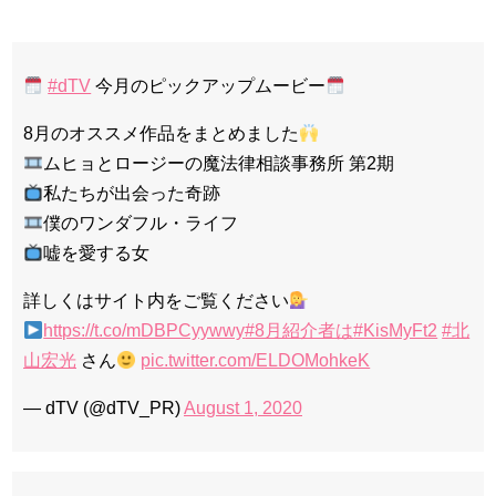
#dTV
今月のピックアップムービー
8月のオススメ作品をまとめました
ムヒョとロージーの魔法律相談事務所 第2期
私たちが出会った奇跡
僕のワンダフル・ライフ
嘘を愛する女
詳しくはサイト内をご覧ください
https://t.co/mDBPCyywwy
#8月紹介者は
#KisMyFt2
#北
山宏光
さん
pic.twitter.com/ELDOMohkeK
— dTV (@dTV_PR)
August 1, 2020