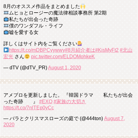
8月のオススメ作品をまとめました
ムヒョとロージーの魔法律相談事務所 第2期
私たちが出会った奇跡
僕のワンダフル・ライフ
嘘を愛する女
詳しくはサイト内をご覧ください
https://t.co/mDBPCyywwy
#8月紹介者は
#KisMyFt2
#北山
宏光
さん
pic.twitter.com/ELDOMohkeK
— dTV (@dTV_PR)
August 1, 2020
アメブロを更新しました。 『韓国ドラマ 私たちが出会
った奇跡 』
#EXO
#家族の大切さ
https://t.co/7nlTEp0yCc
— バラとクリスマスローズの庭で (@444ton)
August 7,
2020