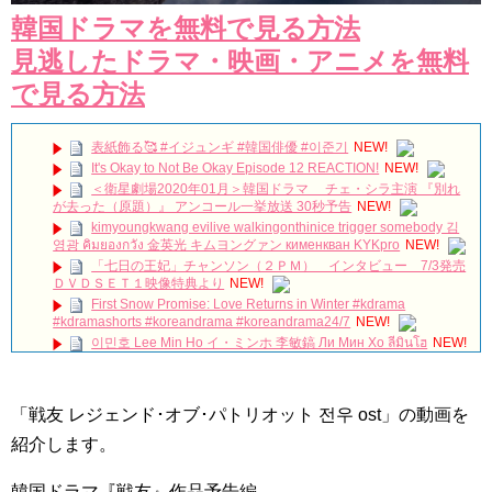
韓国ドラマを無料で見る方法
見逃したドラマ・映画・アニメを無料
で見る方法
表紙飾る🥰 #イジュンギ #韓国俳優 #이준기
NEW!
It's Okay to Not Be Okay Episode 12 REACTION!
NEW!
＜衛星劇場2020年01月＞韓国ドラマ チェ・シラ主演 『別れ
が去った（原題）』 アンコール一挙放送 30秒予告
NEW!
kimyoungkwang evilive walkingonthinice trigger somebody 김
영광 คิมยองกวัง 金英光 キムヨングァン кименкван KYKpro
NEW!
「七日の王妃」チャンソン（２ＰＭ） インタビュー 7/3発売
ＤＶＤＳＥＴ１映像特典より
NEW!
First Snow Promise: Love Returns in Winter #kdrama
#kdramashorts #koreandrama #koreandrama24/7
NEW!
이민호 Lee Min Ho イ・ミンホ 李敏鎬 Ли Мин Хо ลีมินโฮ
NEW!
[Secrets and Lies] EP21, Preview, 비밀과 거짓말
20180723
NEW!
「戦友 レジェンド･オブ･パトリオット 전우 ost」の動画を
【レコーディング】Foi 新曲「花遊記」の制作裏側に迫る。
【アーティスト密着動画】制作秘話
NEW!
紹介します。
동생 구해준 아내한테 인성 보여준 남편 #이청아 #이동건 #박규
영 #강민혁
NEW!
韓国ドラマ『戦友』作品予告編