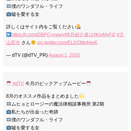
僕のワンダフル・ライフ
嘘を愛する女
詳しくはサイト内をご覧ください
https://t.co/mDBPCyywwy
#8月紹介者は
#KisMyFt2
#北
山宏光
さん
pic.twitter.com/ELDOMohkeK
— dTV (@dTV_PR)
August 1, 2020
#dTV
今月のピックアップムービー
8月のオススメ作品をまとめました
ムヒョとロージーの魔法律相談事務所 第2期
私たちが出会った奇跡
僕のワンダフル・ライフ
嘘を愛する女