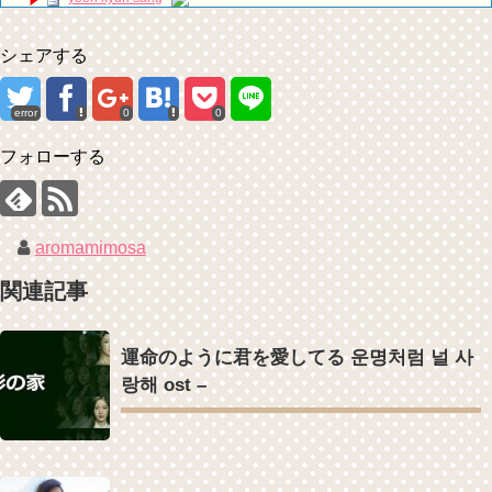
EP.18
ユン・ギュンサン主演「潜入弁護人」第1回特別公開！
ソン・ヘギョ – ソンヘギョ キスまとめ
九尾狐外伝 第２話 キム・ジウ チョ・ヒョンジェ
シェアする
ハン・ヘジン 한혜진 – Still We (여전히 우리는)
九尾狐外伝 メイキング03 ハン・イェスル
한가인 –
チョ・ヒョンジェ 조현재 九尾狐外伝 制作発表会
「ライフ・ オン・ マーズ」2019年11月2日TSUTAYAにて先行レンタ
キム・テヒの弟イ・ワン♥イ・ボミ、今日（28日）結婚……
ル開始！
error
0
0
「まず熱く掃除せよ」女優キム・ユジョン、「健康がとても回復…痩
(ENG SUB) Behind The Scene Hyun Bin 현빈❤️ 손예진 Son Ye Jin-
せたのはソン・ジェリムのせい!? 」 (11/26)
Crash Landing On You/ヒョンビン❤️ソンイェジン / エンジョイ❕
フォローする
【裏芸能】キムユジョンの熱愛彼氏はあの大物俳優
ユン・ギュンサン、番組にも登場した愛猫が急死…イ・ソンギョンら
キム・ユジョン、美しいセルフショットで近況を伝える“会いたいで
同僚芸能人から慰めの言葉が続々 – Taka News
しょ？” Big News TV
キム・レウォンの影絵遊び！？「黒騎士～永遠の約束～」メイキング
キム・ユジョン、新ドラマ「まず熱く掃除せよ」に出演確定…“台本
を一部公開（DVD-SET2特典映像より）
を見た瞬間惹かれた” 20180123
aromamimosa
幻の王女チャミョンゴ エンディング
YUCHUN ♥ LOVE 15 「成均館 5話」
関連記事
[Fan MV]七日の王妃(7일의 왕비)OST – 정기고 (Junggigo) – 그리고 그
려도 (Miss You In My Heart)
俳優カン・ギヨン、突然の熱愛宣言…「キム秘書がなぜそうか」出演
Powered by livedoor 相互RSS
運命のように君を愛してる 운명처럼 널 사
で話題 Big News TV
랑해 ost –
Powered by livedoor 相互RSS