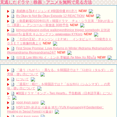
見逃したドラマ・映画・アニメを無料で見る方法
表紙飾る🥰 #イジュンギ #韓国俳優 #이준기
NEW!
It's Okay to Not Be Okay Episode 12 REACTION!
NEW!
＜衛星劇場2020年01月＞韓国ドラマ チェ・シラ主演 『別れが去っ
た（原題）』 アンコール一挙放送 30秒予告
NEW!
kimyoungkwang evilive walkingonthinice trigger somebody 김영광
คิมยองกวัง 金英光 キムヨングァン кименкван KYKpro
NEW!
「七日の王妃」チャンソン（２ＰＭ） インタビュー 7/3発売ＤＶ
ＤＳＥＴ１映像特典より
NEW!
First Snow Promise: Love Returns in Winter #kdrama #kdramashorts
#koreandrama #koreandrama24/7
NEW!
이민호 Lee Min Ho イ・ミンホ 李敏鎬 Ли Мин Хо ลีมินโฮ
NEW!
[Secrets and Lies] EP21, Preview, 비밀과 거짓말 20180723
NEW!
「違う（ちがう）・異なる」を韓国語では？「다르다（タルダ）」の
【レコーディング】Foi 新曲「花遊記」の制作裏側に迫る。【アーテ
意味・使い方について
ィスト密着動画】制作秘話
NEW!
について
동생 구해준 아내한테 인성 보여준 남편 #이청아 #이동건 #박규영 #강
「退屈だ・暇だ」を韓国語では？「심심하다（シムシマダ）」の意
민혁
NEW!
味・使い方について
【10月韓劇】《Nine Room 9號房間 나인룸 Room No. 9 》金喜善、
■韓国ドラマ『キング～Two Hearts』予告動画（日本語字幕）につい
金英光、金海淑 三人集結版中字預告【DFTV數位未來】
NEW!
て
【韓国ドラマ】『熱血司祭』『エクストリーム・ジョブ』のイ・ハニ
yoon kyun sang
が妖艶な女優役に挑戦!Netflix『エマ』で描かれる娯楽産業が躍進した1980
年代の光と影
NEW!
HSF(126)-윤균상 서울숲 벤치 (YUN Kyunsang)(4)September::
Healing in Seoul Forest (서울숲)
ハン・ヘジン 한혜진 – (선공개) 강남 3대 얼짱 출신 &#39;한혜진 언니
&#39; (ft. 도여니의 학창시절) | 편 먹고 갈래요? 밥블레스유 2 bobblessyou2
yoon kyun sang