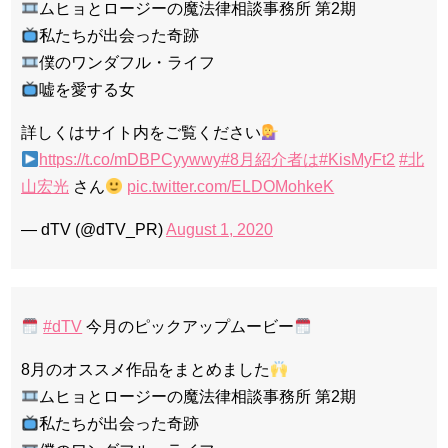
ムヒョとロージーの魔法律相談事務所 第2期
私たちが出会った奇跡
僕のワンダフル・ライフ
嘘を愛する女
詳しくはサイト内をご覧ください
https://t.co/mDBPCyywwy
#8月紹介者は
#KisMyFt2
#北
山宏光
さん
pic.twitter.com/ELDOMohkeK
— dTV (@dTV_PR)
August 1, 2020
#dTV
今月のピックアップムービー
8月のオススメ作品をまとめました
ムヒョとロージーの魔法律相談事務所 第2期
私たちが出会った奇跡