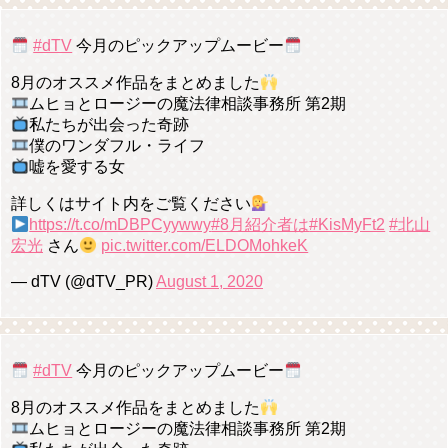
#dTV
今月のピックアップムービー
8月のオススメ作品をまとめました
ムヒョとロージーの魔法律相談事務所 第2期
私たちが出会った奇跡
僕のワンダフル・ライフ
嘘を愛する女
詳しくはサイト内をご覧ください
https://t.co/mDBPCyywwy
#8月紹介者は
#KisMyFt2
#北山
宏光
さん
pic.twitter.com/ELDOMohkeK
— dTV (@dTV_PR)
August 1, 2020
#dTV
今月のピックアップムービー
8月のオススメ作品をまとめました
ムヒョとロージーの魔法律相談事務所 第2期