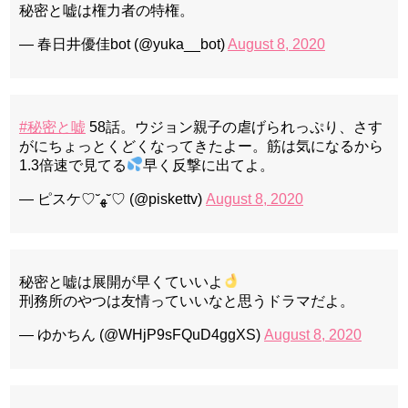
秘密と嘘は権力者の特権。
— 春日井優佳bot (@yuka__bot)
August 8, 2020
#秘密と嘘
58話。ウジョン親子の虐げられっぷり、さす
がにちょっとくどくなってきたよー。筋は気になるから
1.3倍速で見てる
早く反撃に出てよ。
— ピスケ♡˘ﻬ˘♡ (@piskettv)
August 8, 2020
秘密と嘘は展開が早くていいよ
刑務所のやつは友情っていいなと思うドラマだよ。
— ゆかちん (@WHjP9sFQuD4ggXS)
August 8, 2020