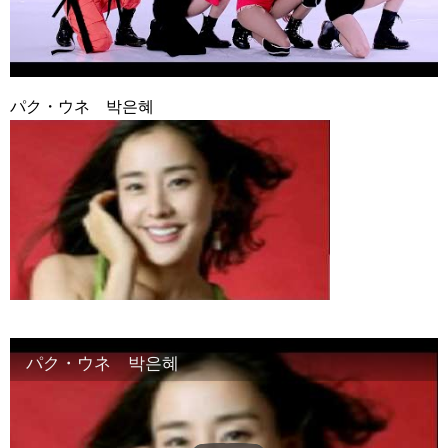
九尾狐外伝 メイキング03 ハン・イェスル
チョ・ヒョンジェ 조현재 九尾狐外伝 制作発表会
キム・テヒの弟イ・ワン♥イ・ボミ、今日（28日）結婚……
「ライフ・ オン・ マーズ」2019年11月2日TSUTAYAにて先行
レンタル開始！
パク・ウネ 박은혜
(ENG SUB) Behind The Scene Hyun Bin 현빈❤️ 손예진 Son Ye
Jin-Crash Landing On You/ヒョンビン❤️ソンイェジン / エンジョイ❕
ユン・ギュンサン、番組にも登場した愛猫が急死…イ・ソンギ
ョンら同僚芸能人から慰めの言葉が続々 – Taka News
キム・レウォンの影絵遊び！？「黒騎士～永遠の約束～」メイ
キングを一部公開（DVD-SET2特典映像より）
「まず熱く掃除せよ」女優キム・ユジョン、「健康がとても回
復…痩せたのはソン・ジェリムのせい!? 」 (11/26)
【裏芸能】キムユジョンの熱愛彼氏はあの大物俳優
キム・ユジョン、美しいセルフショットで近況を伝える“会いた
いでしょ？” Big News TV
キム・ユジョン、新ドラマ「まず熱く掃除せよ」に出演確
定…“台本を見た瞬間惹かれた” 20180123
幻の王女チャミョンゴ エンディング
パク・ウネ 박은혜
YUCHUN ♥ LOVE 15 「成均館 5話」
[Fan MV]七日の王妃(7일의 왕비)OST – 정기고 (Junggigo) – 그
리고 그려도 (Miss You In My Heart)
俳優カン・ギヨン、突然の熱愛宣言…「キム秘書がなぜそう
か」出演で話題 Big News TV