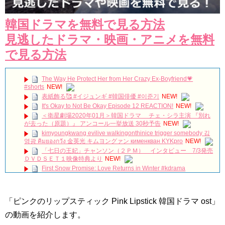
韓国ドラマを無料で見る方法
見逃したドラマ・映画・アニメを無料
で見る方法
The Way He Protect Her from Her Crazy Ex-Boyfriend💗
#shorts
NEW!
表紙飾る🥰 #イジュンギ #韓国俳優 #이준기
NEW!
It's Okay to Not Be Okay Episode 12 REACTION!
NEW!
＜衛星劇場2020年01月＞韓国ドラマ チェ・シラ主演 『別れ
が去った（原題）』 アンコール一挙放送 30秒予告
NEW!
kimyoungkwang evilive walkingonthinice trigger somebody 김
영광 คิมยองกวัง 金英光 キムヨングァン кименкван KYKpro
NEW!
「七日の王妃」チャンソン（２ＰＭ） インタビュー 7/3発売
ＤＶＤＳＥＴ１映像特典より
NEW!
First Snow Promise: Love Returns in Winter #kdrama
#kdramashorts #koreandrama #koreandrama24/7
NEW!
이민호 Lee Min Ho イ・ミンホ 李敏鎬 Ли Мин Хо ลีมินโฮ
NEW!
「ピンクのリップスティック Pink Lipstick 韓国ドラマ ost」
[Secrets and Lies] EP21, Preview, 비밀과 거짓말
20180723
NEW!
の動画を紹介します。
【レコーディング】Foi 新曲「花遊記」の制作裏側に迫る。