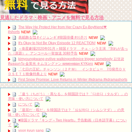
見逃したドラマ・映画・アニメを無料で見る方法
The Way He Protect Her from Her Crazy Ex-Boyfriend💗
#shorts
NEW!
表紙飾る🥰 #イジュンギ #韓国俳優 #이준기
NEW!
It's Okay to Not Be Okay Episode 12 REACTION!
NEW!
＜衛星劇場2020年01月＞韓国ドラマ チェ・シラ主演 『別れが去っ
た（原題）』 アンコール一挙放送 30秒予告
NEW!
kimyoungkwang evilive walkingonthinice trigger somebody 김영광
คิมยองกวัง 金英光 キムヨングァン кименкван KYKpro
NEW!
「七日の王妃」チャンソン（２ＰＭ） インタビュー 7/3発売ＤＶ
ＤＳＥＴ１映像特典より
NEW!
First Snow Promise: Love Returns in Winter #kdrama #kdramashorts
#koreandrama #koreandrama24/7
NEW!
이민호 Lee Min Ho イ・ミンホ 李敏鎬 Ли Мин Хо ลีมินโฮ
NEW!
「違う（ちがう）・異なる」を韓国語では？「다르다（タルダ）」の
[Secrets and Lies] EP21, Preview, 비밀과 거짓말 20180723
NEW!
意味・使い方について
について
【レコーディング】Foi 新曲「花遊記」の制作裏側に迫る。【アーテ
「退屈だ・暇だ」を韓国語では？「심심하다（シムシマダ）」の意
ィスト密着動画】制作秘話
NEW!
味・使い方について
동생 구해준 아내한테 인성 보여준 남편 #이청아 #이동건 #박규영 #강
■韓国ドラマ『キング～Two Hearts』予告動画（日本語字幕）につい
민혁
NEW!
て
【10月韓劇】《Nine Room 9號房間 나인룸 Room No. 9 》金喜善、
yoon kyun sang
金英光、金海淑 三人集結版中字預告【DFTV數位未來】
NEW!