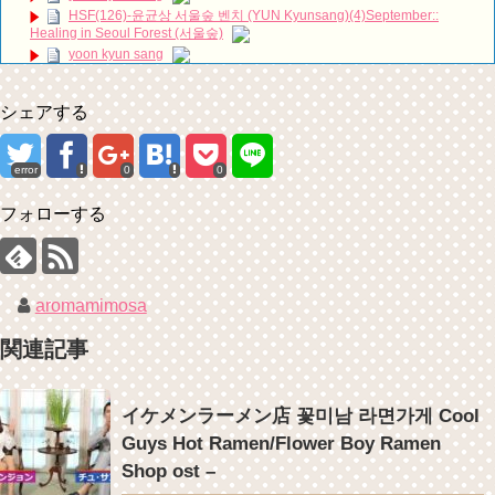
HSF(126)-윤균상 서울숲 벤치 (YUN Kyunsang)(4)September::
ハン・ヘジン 한혜진 – (선공개) 강남 3대 얼짱 출신 &#39;한혜진 언니
Healing in Seoul Forest (서울숲)
&#39; (ft. 도여니의 학창시절) | 편 먹고 갈래요? 밥블레스유 2 bobblessyou2
EP.18
yoon kyun sang
ソン・ヘギョ – ソンヘギョ キスまとめ
ユン・ギュンサン主演「潜入弁護人」第1回特別公開！
ハン・ヘジン 한혜진 – Still We (여전히 우리는)
九尾狐外伝 第２話 キム・ジウ チョ・ヒョンジェ
シェアする
한가인 –
九尾狐外伝 メイキング03 ハン・イェスル
「ライフ・ オン・ マーズ」2019年11月2日TSUTAYAにて先行レンタ
チョ・ヒョンジェ 조현재 九尾狐外伝 制作発表会
ル開始！
キム・テヒの弟イ・ワン♥イ・ボミ、今日（28日）結婚……
error
0
0
(ENG SUB) Behind The Scene Hyun Bin 현빈❤️ 손예진 Son Ye Jin-
「まず熱く掃除せよ」女優キム・ユジョン、「健康がとても回復…痩
Crash Landing On You/ヒョンビン❤️ソンイェジン / エンジョイ❕
せたのはソン・ジェリムのせい!? 」 (11/26)
フォローする
ユン・ギュンサン、番組にも登場した愛猫が急死…イ・ソンギョンら
【裏芸能】キムユジョンの熱愛彼氏はあの大物俳優
同僚芸能人から慰めの言葉が続々 – Taka News
キム・ユジョン、美しいセルフショットで近況を伝える“会いたいで
キム・レウォンの影絵遊び！？「黒騎士～永遠の約束～」メイキング
しょ？” Big News TV
を一部公開（DVD-SET2特典映像より）
キム・ユジョン、新ドラマ「まず熱く掃除せよ」に出演確定…“台本
を見た瞬間惹かれた” 20180123
aromamimosa
幻の王女チャミョンゴ エンディング
YUCHUN ♥ LOVE 15 「成均館 5話」
関連記事
[Fan MV]七日の王妃(7일의 왕비)OST – 정기고 (Junggigo) – 그리고 그
려도 (Miss You In My Heart)
Powered by livedoor 相互RSS
俳優カン・ギヨン、突然の熱愛宣言…「キム秘書がなぜそうか」出演
イケメンラーメン店 꽃미남 라면가게 Cool
で話題 Big News TV
Guys Hot Ramen/Flower Boy Ramen
Shop ost –