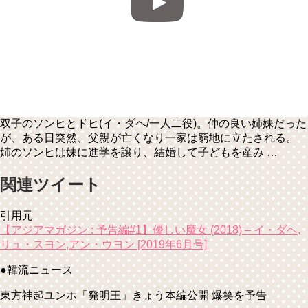
双子のソンヒとドヒ(イ・ダヘ/一人二役)。仲の良い姉妹だった
が、ある日突然、父親が亡くなり一家は窮地に立たされる。
姉のソンヒは妹に進学を譲り、結婚して子どもを産み …
関連ツイート
引用元
【アジアマガジン : 予告編#1】優しい魔女 (2018) – イ・ダヘ,
リュ・スヨン,アン・ウヨン [2019年6月号]
●韓流ニュース
東方神起ユンホ「発明王」きょう本編公開 爆笑を予告