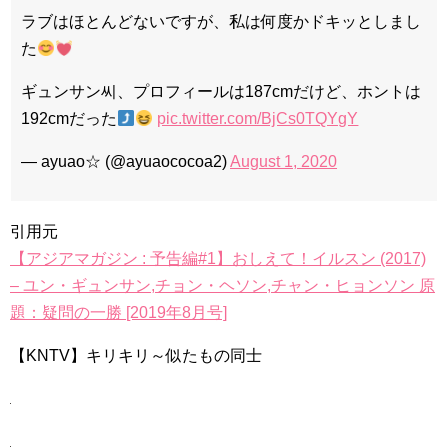
ラブはほとんどないですが、私は何度かドキッとしまし
た
ギュンサン씨、プロフィールは187cmだけど、ホントは
192cmだった
pic.twitter.com/BjCs0TQYgY
— ayuao☆ (@ayuaococoa2)
August 1, 2020
引用元
【アジアマガジン : 予告編#1】おしえて！イルスン (2017)
– ユン・ギュンサン,チョン・ヘソン,チャン・ヒョンソン 原
題：疑問の一勝 [2019年8月号]
【KNTV】キリキリ～似たもの同士