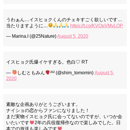
うわぁん…イスヒョクくんのチェキすごく欲しいです…
当たりますように…
https://t.co/KVQpVMvLOP
— Marina.I (@25Nature)
August 5, 2020
イスヒョク氏爆イケすぎる。色白♡ RT
—
しむともみん
²¹² (@shim_tomomin)
August 5,
2020
素敵な企画ありがとうございます。
ナイショの恋からファンになりました！
まだ実物イスヒョク氏に会ってないのですが、いつか会
いたいです
2年の兵役復帰作なので楽しみでした。日
本での放送も楽しみです