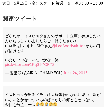
送日】5月15日（金）スタート 毎週（金）深0：00～1：30
…
関連ツイート
どなたか、イスヒョクさんのサポート企画に参加したい
方いらっしゃいましたらご一報ください！
이수혁 팬 카페 HUSKYさん
@LeeSooHyuk_fan
からの呼
び掛けです！
いたらいいな…いないかな…笑
pic.twitter.com/1KqS9YCR7S
— 愛里♡ (@AIRIN_CHANYEOL)
June 24, 2015
イスヒョクが出るドラマは大概報われない片思い。親が
いないとかせつないものばっかりの何ともせつない。
今回も号泣コース