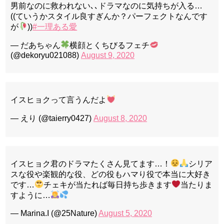
男前なのに救われない､､ドラマなのに気持ちが入る…
((ていうかスタイル良すぎんか？パーフェクトなんです
が
))
#一理ある愛
— だあちゃん
横顔とくちびるフェチ
(@dekoryu021088)
August 9, 2020
イスヒョクって言うんだよ
— えり (@taierry0427)
August 8, 2020
イスヒョク君のドラマたくさん見てます…！
シリア
スな役や楽観的な役、どの役もハマり役で本当に大好き
です…
チェキが当たれば毎日持ち歩きます
当たりま
すように…
— Marina.I (@25Nature)
August 5, 2020