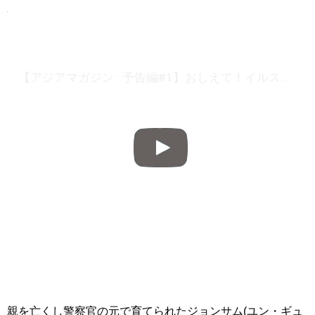
【アジアマガジン : 予告編#1】おしえて！イルスン (2017) – ユン・ギュンサン,チョン・ヘソン,チャン・ヒョンソン 原題：疑問の一勝 [2019年8月号]
親を亡くし警察官の元で育てられたジョンサム(ユン・ギュ