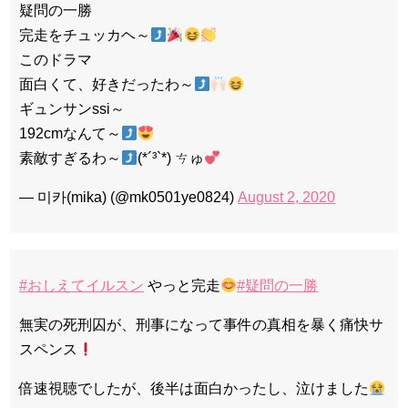
疑問の一勝
完走をチュッカヘ～
このドラマ
面白くて、好きだったわ～
ギュンサンssi～
192cmなんて～
素敵すぎるわ～
︎︎︎︎︎(*´³`*) ㄘゅ
— 미카(mika) (@mk0501ye0824)
August 2, 2020
#おしえてイルスン
やっと完走
#疑問の一勝
無実の死刑囚が、刑事になって事件の真相を暴く痛快サ
スペンス
倍速視聴でしたが、後半は面白かったし、泣けました