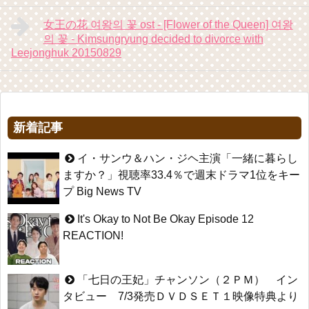
女王の花 여왕의 꽃 ost - [Flower of the Queen] 여왕
의 꽃 - Kimsungryung decided to divorce with
Leejonghuk 20150829
新着記事
イ・サンウ＆ハン・ジヘ主演「一緒に暮らし
ますか？」視聴率33.4％で週末ドラマ1位をキー
プ Big News TV
It's Okay to Not Be Okay Episode 12
REACTION!
「七日の王妃」チャンソン（２ＰＭ） イン
タビュー 7/3発売ＤＶＤＳＥＴ１映像特典より