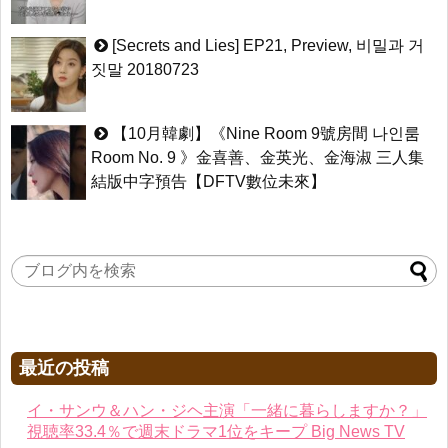
[Secrets and Lies] EP21, Preview, 비밀과 거
짓말 20180723
【10月韓劇】《Nine Room 9號房間 나인룸
Room No. 9 》金喜善、金英光、金海淑 三人集
結版中字預告【DFTV數位未來】
最近の投稿
イ・サンウ＆ハン・ジヘ主演「一緒に暮らしますか？」
視聴率33.4％で週末ドラマ1位をキープ Big News TV