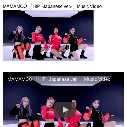
【アーティスト密着動画】制作秘話
NEW!
MAMAMOO 「HIP -Japanese ver.-」Music Video
동생 구해준 아내한테 인성 보여준 남편 #이청아 #이동건 #박규
영 #강민혁
NEW!
【10月韓劇】《Nine Room 9號房間 나인룸 Room No. 9 》金喜
善、金英光、金海淑 三人集結版中字預告【DFTV數位未來】
NEW!
「違う（ちがう）・異なる」を韓国語では？「다르다（タル
ダ）」の意味・使い方について
について
「退屈だ・暇だ」を韓国語では？「심심하다（シムシマダ）」
の意味・使い方について
■韓国ドラマ『キング～Two Hearts』予告動画（日本語字幕）
について
yoon kyun sang
HSF(126)-윤균상 서울숲 벤치 (YUN Kyunsang)(4)September::
Healing in Seoul Forest (서울숲)
MAMAMOO 「HIP -Japanese ver.-」Music Video
yoon kyun sang
ユン・ギュンサン主演「潜入弁護人」第1回特別公開！
ハン・ヘジン 한혜진 – (선공개) 강남 3대 얼짱 출신 &#39;한혜진
언니&#39; (ft. 도여니의 학창시절) | 편 먹고 갈래요? 밥블레스유 2
bobblessyou2 EP.18
ソン・ヘギョ – ソンヘギョ キスまとめ
ハン・ヘジン 한혜진 – Still We (여전히 우리는)
한가인 –
九尾狐外伝 第２話 キム・ジウ チョ・ヒョンジェ