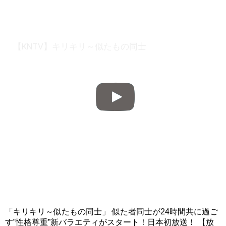
【KNTV】キリキリ～似たもの同士
「キリキリ～似たもの同士」 似た者同士が24時間共に過ご
す‟性格尊重”新バラエティがスタート！日本初放送！ 【放