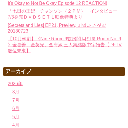
It's Okay to Not Be Okay Episode 12 REACTION!
「七日の王妃」チャンソン（２ＰＭ） インタビュー
7/3発売ＤＶＤＳＥＴ１映像特典より
[Secrets and Lies] EP21, Preview, 비밀과 거짓말
20180723
【10月韓劇】《Nine Room 9號房間 나인룸 Room No. 9
》金喜善、金英光、金海淑 三人集結版中字預告【DFTV
數位未來】
アーカイブ
2026年
8月
7月
6月
5月
4月