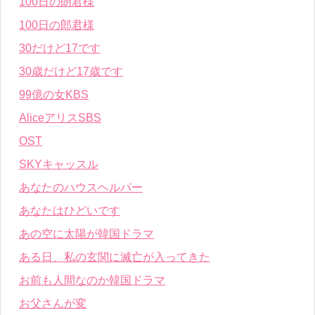
100日の朗君様
100日の郎君様
30だけど17です
30歳だけど17歳です
99億の女KBS
AliceアリスSBS
OST
SKYキャッスル
あなたのハウスヘルパー
あなたはひどいです
あの空に太陽が韓国ドラマ
ある日、私の玄関に滅亡が入ってきた
お前も人間なのか韓国ドラマ
お父さんが変