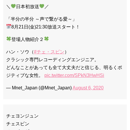
＼
日本初放送
／
「半分の半分 ～声で繋がる愛～」
8月21日(金)21:30放送スタート！
登場人物紹介２
ハン・ソウ（
#チェ・スビン
）
クラシック専門レコーディングエンジニア。
どんなことがあっても全て大丈夫だと信じる、明るくポ
ジティブな女性。
pic.twitter.com/SPkN3HwHSi
— Mnet_Japan (@Mnet_Japan)
August 6, 2020
チェヨンジュン
チェスビン