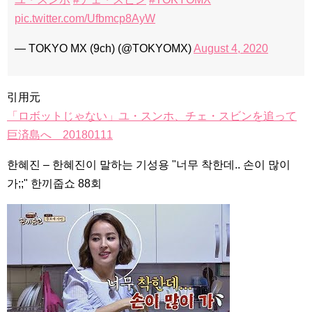
pic.twitter.com/Ufbmcp8AyW
— TOKYO MX (9ch) (@TOKYOMX)
August 4, 2020
引用元
「ロボットじゃない」ユ・スンホ、チェ・スビンを追って
巨済島へ 20180111
한혜진 – 한혜진이 말하는 기성용 "너무 착한데.. 손이 많이
가;;" 한끼줍쇼 88회