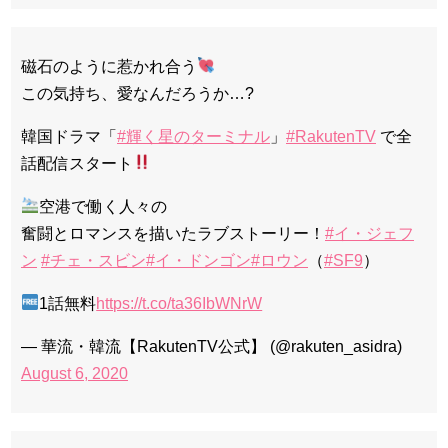
磁石のように惹かれ合う
この気持ち、愛なんだろうか…?
韓国ドラマ「
#輝く星のターミナル
」
#RakutenTV
で全
話配信スタート
空港で働く人々の
奮闘とロマンスを描いたラブストーリー！
#イ・ジェフ
ン
#チェ・スビン
#イ・ドンゴン
#ロウン
（
#SF9
）
1話無料
https://t.co/ta36IbWNrW
— 華流・韓流【RakutenTV公式】 (@rakuten_asidra)
August 6, 2020