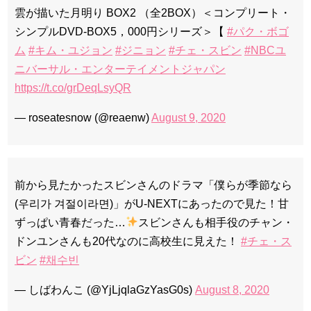
雲が描いた月明り BOX2 （全2BOX）＜コンプリート・
シンプルDVD-BOX5，000円シリーズ＞【
#パク・ボゴ
ム
#キム・ユジョン
#ジニョン
#チェ・スビン
#NBCユ
ニバーサル・エンターテイメントジャパン
https://t.co/grDeqLsyQR
— roseatesnow (@reaenw)
August 9, 2020
前から見たかったスビンさんのドラマ「僕らが季節なら
(우리가 겨절이라면)」がU-NEXTにあったので見た！甘
ずっぱい青春だった…
スビンさんも相手役のチャン・
ドンユンさんも20代なのに高校生に見えた！
#チェ・ス
ビン
#채수빈
— しばわんこ (@YjLjqlaGzYasG0s)
August 8, 2020