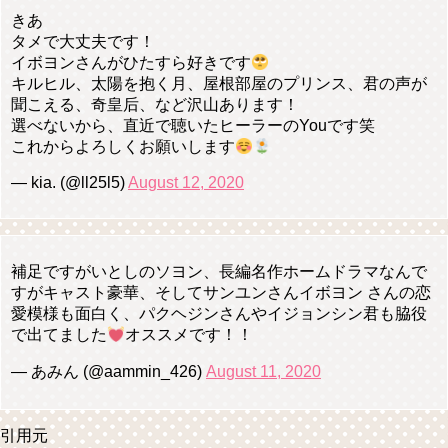
きあ
タメで大丈夫です！
イボヨンさんがひたすら好きです
キルヒル、太陽を抱く月、屋根部屋のプリンス、君の声が
聞こえる、奇皇后、など沢山あります！
選べないから、直近で聴いたヒーラーのYouです笑
これからよろしくお願いします
— kia. (@ll25l5)
August 12, 2020
補足ですがいとしのソヨン、長編名作ホームドラマなんで
すがキャスト豪華、そしてサンユンさんイボヨン さんの恋
愛模様も面白く、パクヘジンさんやイジョンシン君も脇役
で出てました
オススメです！！
— あみん (@aammin_426)
August 11, 2020
引用元