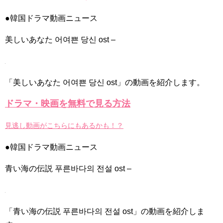
ィズニーランドへ
NEW!
🥺❤️‍🩹#100daysmyprince #hansohee #kimjaeyoung
●韓国ドラマ動画ニュース
#dokyungsoo #namjihyun
NEW!
「違う（ちがう）・異なる」を韓国語では？「다르다（タル
美しいあなた 어여쁜 당신 ost –
ダ）」の意味・使い方について
について
「退屈だ・暇だ」を韓国語では？「심심하다（シムシマダ）」
の意味・使い方について
■韓国ドラマ『キング～Two Hearts』予告動画（日本語字幕）
「美しいあなた 어여쁜 당신 ost」の動画を紹介します。
について
yoon kyun sang
ドラマ・映画を無料で見る方法
HSF(126)-윤균상 서울숲 벤치 (YUN Kyunsang)(4)September::
Healing in Seoul Forest (서울숲)
yoon kyun sang
見逃し動画がこちらにもあるかも！？
ユン・ギュンサン主演「潜入弁護人」第1回特別公開！
ハン・ヘジン 한혜진 – (선공개) 강남 3대 얼짱 출신 &#39;한혜진
●韓国ドラマ動画ニュース
언니&#39; (ft. 도여니의 학창시절) | 편 먹고 갈래요? 밥블레스유 2
bobblessyou2 EP.18
ソン・ヘギョ – ソンヘギョ キスまとめ
青い海の伝説 푸른바다의 전설 ost –
ハン・ヘジン 한혜진 – Still We (여전히 우리는)
한가인 –
九尾狐外伝 第２話 キム・ジウ チョ・ヒョンジェ
九尾狐外伝 メイキング03 ハン・イェスル
「青い海の伝説 푸른바다의 전설 ost」の動画を紹介しま
チョ・ヒョンジェ 조현재 九尾狐外伝 制作発表会
キム・テヒの弟イ・ワン♥イ・ボミ、今日（28日）結婚……