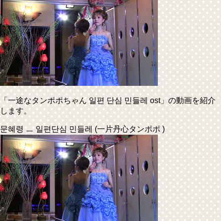
「一途なタンポポちゃん 일편 단심 민들레 ost」の動画を紹介
します。
문혜령 ㅡ 일편단심 민들레 (一片丹心タンポポ )