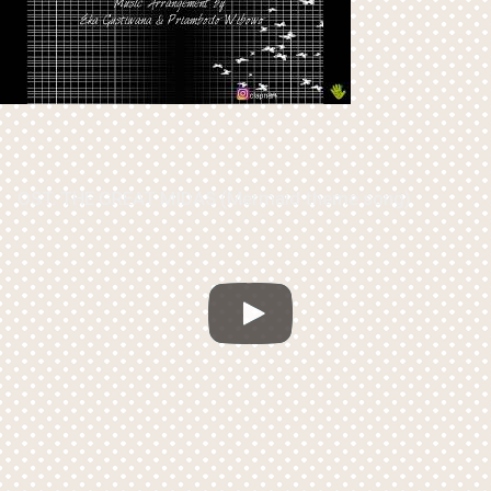
OST. THE GREAT MIDAS (Mermaid theme song)