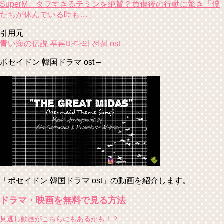
SuperM、タフすぎるテミンを絶賛？負傷後の行動に驚き「僕
たちが休んでいる時も…」
引用元
青い海の伝説 푸른바다의 전설 ost –
ポセイドン 韓国ドラマ ost –
「ポセイドン 韓国ドラマ ost」の動画を紹介します。
ドラマ・映画を無料で見る方法
見逃し動画がこちらにもあるかも！？