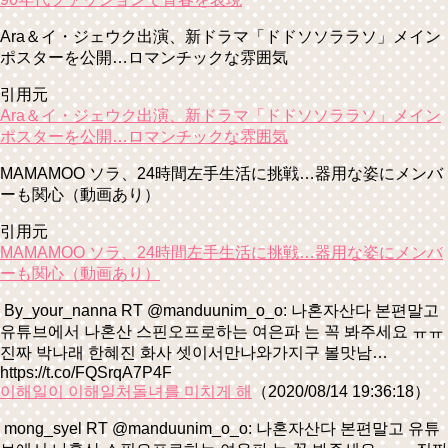
Ara＆イ・ジェウク出演、新ドラマ「ドドソソララソ」メイン
ポスターを公開…ロマンチックな雰囲気
引用元
Ara＆イ・ジェウク出演、新ドラマ「ドドソソララソ」メイン
ポスターを公開…ロマンチックな雰囲気
MAMAMOO ソラ、24時間左手生活に挑戦…器用な姿にメンバ
ーも関心（動画あり）
引用元
MAMAMOO ソラ、24時間左手生活に挑戦…器用な姿にメンバ
ーも関心（動画あり）
By_your_nanna RT @manduunim_o_o: 나혼자산다 본편말고
유튜브에서 나혼산 스핀오프로하는 여은파 는 꼭 봐주세요 ㅠㅠ
진짜 박나래 한혜진 화사 셋이서만나와가지구 볼맛남…
https://t.co/FQSrqA7P4F
이해일이 이해일처돌녀를 미치게 해
（2020/08/14 19:36:18）
mong_syel RT @manduunim_o_o: 나혼자산다 본편말고 유튜