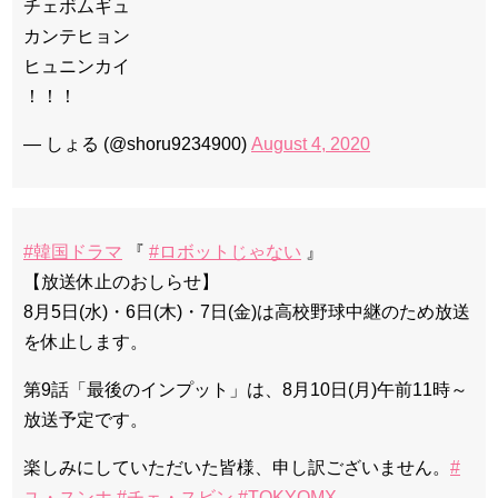
チェボムギュ
カンテヒョン
ヒュニンカイ
！！！
— しょる (@shoru9234900)
August 4, 2020
#韓国ドラマ
『
#ロボットじゃない
』
【放送休止のおしらせ】
8月5日(水)・6日(木)・7日(金)は高校野球中継のため放送
を休止します。
第9話「最後のインプット」は、8月10日(月)午前11時～
放送予定です。
楽しみにしていただいた皆様、申し訳ございません。
#
ユ・スンホ
#チェ・スビン
#TOKYOMX