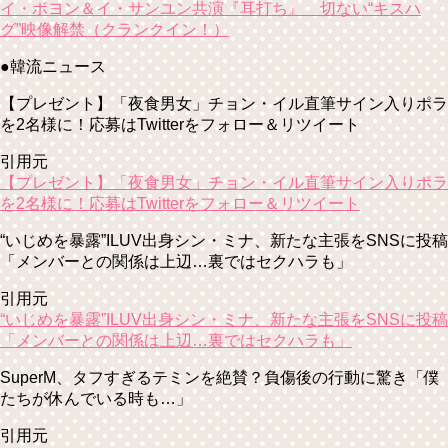
イ・ボヨン＆イ・サンユン共演『耳打ち』 切ない“キスハ
グ”映像解禁（クランクイン！）
●韓流ニュース
【プレゼント】「夜食男女」チョン・イル直筆サイン入りポラ
を2名様に！応募はTwitterをフォロー＆リツイート
引用元
【プレゼント】「夜食男女」チョン・イル直筆サイン入りポラ
を2名様に！応募はTwitterをフォロー＆リツイート
“いじめを暴露”ILUV出身シン・ミナ、新たな主張をSNSに投稿
「メンバーとの関係は上辺…裏ではセクハラも」
引用元
“いじめを暴露”ILUV出身シン・ミナ、新たな主張をSNSに投稿
「メンバーとの関係は上辺…裏ではセクハラも」
SuperM、タフすぎるテミンを絶賛？負傷後の行動に驚き「僕
たちが休んでいる時も…」
引用元