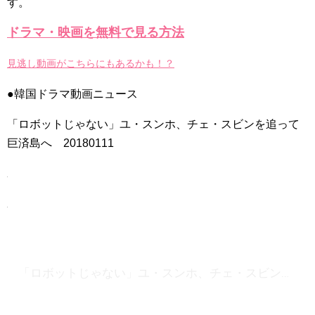
す。
「ライフ・ オン・ マーズ」2019年11月2日TSUTAYAにて先行
ドラマ・映画を無料で見る方法
レンタル開始！
(ENG SUB) Behind The Scene Hyun Bin 현빈❤️ 손예진 Son Ye
Jin-Crash Landing On You/ヒョンビン❤️ソンイェジン / エンジョイ❕
見逃し動画がこちらにもあるかも！？
ユン・ギュンサン、番組にも登場した愛猫が急死…イ・ソンギ
ョンら同僚芸能人から慰めの言葉が続々 – Taka News
●韓国ドラマ動画ニュース
キム・レウォンの影絵遊び！？「黒騎士～永遠の約束～」メイ
キングを一部公開（DVD-SET2特典映像より）
「ロボットじゃない」ユ・スンホ、チェ・スビンを追って
「まず熱く掃除せよ」女優キム・ユジョン、「健康がとても回
復…痩せたのはソン・ジェリムのせい!? 」 (11/26)
巨済島へ 20180111
【裏芸能】キムユジョンの熱愛彼氏はあの大物俳優
キム・ユジョン、美しいセルフショットで近況を伝える“会いた
いでしょ？” Big News TV
キム・ユジョン、新ドラマ「まず熱く掃除せよ」に出演確
定…“台本を見た瞬間惹かれた” 20180123
幻の王女チャミョンゴ エンディング
YUCHUN ♥ LOVE 15 「成均館 5話」
[Fan MV]七日の王妃(7일의 왕비)OST – 정기고 (Junggigo) – 그
리고 그려도 (Miss You In My Heart)
俳優カン・ギヨン、突然の熱愛宣言…「キム秘書がなぜそう
「ロボットじゃない」ユ・スンホ、チェ・スビンを追って巨済島へ 20180111
か」出演で話題 Big News TV