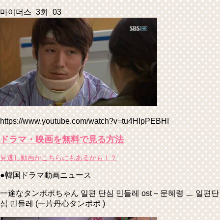
마이더스_3회_03
https://www.youtube.com/watch?v=tu4HIpPEBHI
ドラマ・映画を無料で見る方法
見逃し動画がこちらにもあるかも！？
●韓国ドラマ動画ニュース
一途なタンポポちゃん 일편 단심 민들레 ost – 문혜령 ㅡ 일편단
심 민들레 (一片丹心タンポポ )