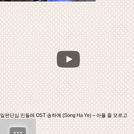
문혜령 ㅡ 일편단심 민들레 (一片丹心タンポポ )
일편단심 민들레 OST 송하예 (Song Ha Ye) – 아플 줄 모르고