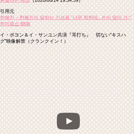
환멸나는 세상
（2020/08/14 19:34:59）
引用元
한혜진 – 한혜진이 말하는 기성용 "너무 착한데.. 손이 많이 가;;"
한끼줍쇼 88회
イ・ボヨン＆イ・サンユン共演『耳打ち』 切ない“キスハ
グ”映像解禁（クランクイン！）
イ・ボヨン＆イ・サンユン共演『耳打ち』 切ない“キスハグ”映像解禁（クランクイン！）