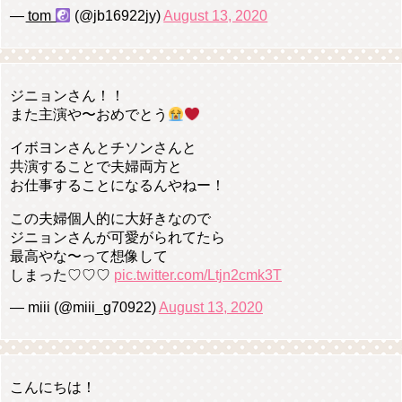
— t͟o͟m͟
︎︎ (@jb16922jy)
August 13, 2020
ジニョンさん！！
また主演や〜おめでとう
イボヨンさんとチソンさんと
共演することで夫婦両方と
お仕事することになるんやねー！
この夫婦個人的に大好きなので
ジニョンさんが可愛がられてたら
最高やな〜って想像して
しまった♡♡♡
pic.twitter.com/Ltjn2cmk3T
— miii (@miii_g70922)
August 13, 2020
こんにちは！