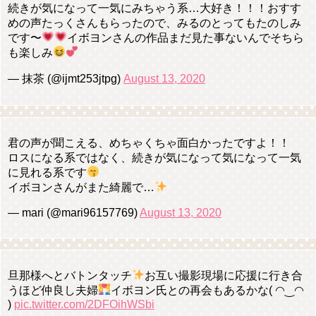
続きが気になって一気にみちゃう系…大好き！！！おすす
めの声たっくさんもらったので、みるのとってもたのしみ
です〜
イボヨンさんの作品まだ見た事ないんでそちら
も楽しみ
— 抹茶 (@ijmt253jtpg)
August 13, 2020
君の声が聞こえる、めちゃくちゃ面白かったですよ！！
ロスになる系ではなく、続きが気になって気になって一気
に見れる系です
イボヨンさんがまた綺麗で…
— mari (@mari96157769)
August 13, 2020
旦那様へとバトンタッチ
お互い撮影現場に応援に行き合
うほど仲良し夫婦
イボヨン氏との再会もあるかな( ◠‿◠
)
pic.twitter.com/2DFOihWSbi