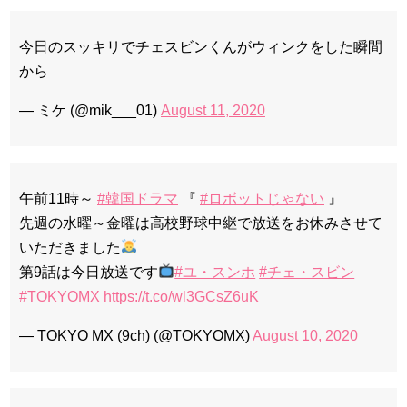
今日のスッキリでチェスビンくんがウィンクをした瞬間
から
— ミケ (@mik___01)
August 11, 2020
午前11時～
#韓国ドラマ
『
#ロボットじゃない
』
先週の水曜～金曜は高校野球中継で放送をお休みさせて
いただきました
第9話は今日放送です
#ユ・スンホ
#チェ・スビン
#TOKYOMX
https://t.co/wl3GCsZ6uK
— TOKYO MX (9ch) (@TOKYOMX)
August 10, 2020