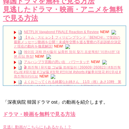
韓国ドラマを無料で見る方法
見逃したドラマ・映画・アニメを無料
で見る方法
NETFLIX Vagabond FINALE Reaction & Review
NEW!
【キム・スヒョン】フィリピンブランド「BENCH/」で笑顔の
最新メッセージ動画を公開！未成年交際を巡る警察の不起訴処分決定
と現在の動向を徹底解説!
NEW!
메이킹 괴짜 판사들의 실종된 정의 찾기 프로젝트! ‘이판사판’ 대
본 리딩 현장!
NEW!
アルハンブラ宮殿の思い出 パワータッチ
NEW!
🎬 최진혁 | 뮤지컬 그날들 트레일러 | 260609~260823 | #최진혁
#노래 #뮤지컬 #그날들 #정학 #인터뷰 #shorts #불후의명곡 #미우새 #
최진혁아카이브
NEW!
よくおごってくれる綺麗なお姉さん 11/3（祝）あさ10時 第
1話先行放送 11/18（金）本放送開始！ 全国無料放送
BSJapanext
NEW!
The Poem of Destiny – Arthdal Chronicle Ost. Part 1
NEW!
[엔터라이브] 영화 '시스터' 진성문X차주영X정지소X이수혁
NEW!
「深夜病院 韓国ドラマ ost」の動画を紹介します。
女優ソン・ソンミ、夫の葬儀を終え「帰ってきたポク・ダン
ドラマ・映画を無料で見る方法
ジ」の撮影に復帰へ
NEW!
8月BSで放送予定の韓国ドラマ6作品！
NEW!
見逃し動画がこちらにもあるかも！？
ヒョンビン＆ソン・イェジン、今度は米国で目撃談…息子とデ