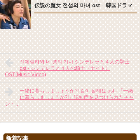
伝説の魔女 전설의 마녀 ost – 韓国ドラマ
신데렐라와 네 명의 기사 シンデレラと４人の騎士
ost - シンデレラと４人の騎士〈ナイト〉
OST(Music Video)
一緒に暮らしましょうか?! 같이 살래요 ost - 『一緒
に暮らしましょうか?!』認知症を見つけられたチャ
ン・…
新着記事