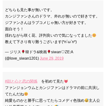
どちらも見た事が無いです。
カンジファンさんのドラマ、外れが無いので好きです。
ジファンさんはラブコメじゃ無い方が好きです。
面白そう！
揺れながら咲く花、評判良いので気になってました
教えて下さり有り難うございます(*n´ω`n*)
— ジリス
韓ドラ&映画
siwan♡ZE:A
(@love_siwan1201)
June 29, 2019
#顔と心と恋の関係
を初めて見た
ファンジョンウムとカンジファンはドラマの前に共演し
てたんだね
純愛ものかと勝手に思ってたらコメディ色強め
主人公