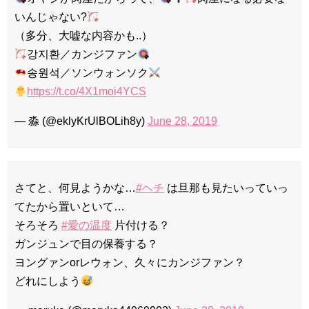
いんじゃない?
（多分、大嘘な内容かも..）
강지환／カンジファン
송원석／ソンウォンソク
https://t.co/4X1moi4YCS
— 淼 (@eklyKrUlBOLih8y)
June 28, 2019
さてと、何見ようかな…
#ヘチ
は旦那も見たいっていっ
てたから置いといて…
そろそろ
#愛の温度
片付ける？
ガンジュンで目の保養する？
ヨングァンorレウォン、久々にカンジファン？
どれにしよう