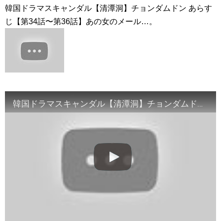
九尾狐外伝 第２話 キム・ジウ チョ・ヒョンジェ
韓国ドラマスキャンダル【清潭洞】チョンダムドン あらす
九尾狐外伝 メイキング03 ハン・イェスル
チョ・ヒョンジェ 조현재 九尾狐外伝 制作発表会
じ【第34話〜第36話】あの女のメール…。
キム・テヒの弟イ・ワン♥イ・ボミ、今日（28日）結婚……
「ライフ・ オン・ マーズ」2019年11月2日TSUTAYAにて先行
レンタル開始！
(ENG SUB) Behind The Scene Hyun Bin 현빈❤️ 손예진 Son Ye
Jin-Crash Landing On You/ヒョンビン❤️ソンイェジン / エンジョイ❕
ユン・ギュンサン、番組にも登場した愛猫が急死…イ・ソンギ
ョンら同僚芸能人から慰めの言葉が続々 – Taka News
韓国ドラマスキャンダル【清潭洞】チョンダムドン あらすじ【第34話〜第36話】あの女のメール…。
キム・レウォンの影絵遊び！？「黒騎士～永遠の約束～」メイ
キングを一部公開（DVD-SET2特典映像より）
「まず熱く掃除せよ」女優キム・ユジョン、「健康がとても回
復…痩せたのはソン・ジェリムのせい!? 」 (11/26)
【裏芸能】キムユジョンの熱愛彼氏はあの大物俳優
キム・ユジョン、美しいセルフショットで近況を伝える“会いた
いでしょ？” Big News TV
キム・ユジョン、新ドラマ「まず熱く掃除せよ」に出演確
定…“台本を見た瞬間惹かれた” 20180123
幻の王女チャミョンゴ エンディング
YUCHUN ♥ LOVE 15 「成均館 5話」
[Fan MV]七日の王妃(7일의 왕비)OST – 정기고 (Junggigo) – 그
리고 그려도 (Miss You In My Heart)
俳優カン・ギヨン、突然の熱愛宣言…「キム秘書がなぜそう