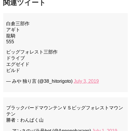
関連ツイート
白倉三部作
アギト
龍騎
555
ビッグフォレスト三部作
ドライブ
エグゼイド
ビルド
— みや 独り言 (@38_hitorigoto)
July 3, 2019
ブラックバードマウンテンＶＳビッグフォレストマウン
テン
勝者：わんぱく山
— アンネのバラ号bot (@Annenobarago)
July 1, 2019