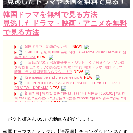
韓国ドラマを無料で見る方法
見逃したドラマ・映画・アニメを無料
で見る方法
韓国ドラマ「約束のない恋」
NEW!
CNBLUE 강민혁 Bliss 드럼 직캠 | Awesome Music Festival 어썸
뮤직페스티벌
NEW!
「皇后の品格」出演俳優チェ・ジンヒョクに続きシン・ソンロ
クも負傷…スタッフの告発など相次ぐ問題│韓国ドラマ│韓国ドラマ・
韓流ドラマ 韓国芸能ならワウコリア
NEW!
Ki empress behind the scenes pic★
NEW!
THE PENTHOUSE SAISON 2 EPISODE TERAKHIR – FAST
PRIVIEW – KDRAMA
NEW!
🎬 최진혁 | 뮤지컬 블러디러브 새해인사 커튼콜 | 250101 | #최진
혁 #뮤지컬 #드라큘라 #그날들 #커튼콜 #shorts #불후의명곡 #영원 #미
우새 #최진혁아카이브
NEW!
※ 歌 【 ソガンジュン 沼 】5urprise メンバー ソ・ガンジュン
沼! Netflix 恋はチーズインザトラップ キスシーン
NEW!
「ボクヒ姉さん ost」の動画を紹介します。
【仰天☆偉人の迷言】ソン・ジェリム（闇深い韓国芸能界と人
気俳優）
NEW!
【ぷちナビ】『ペントハウス』 │ いよいよ10月5日（木）シー
韓国ドラマスキャンダル【清潭洞】チョンダムドン あらす