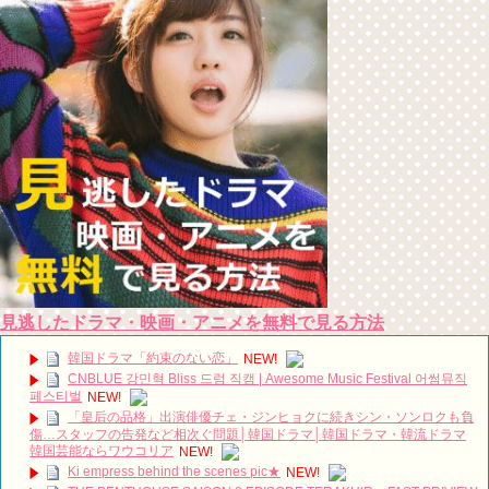
見逃したドラマ・映画・アニメを無料で見る方法
韓国ドラマ「約束のない恋」
NEW!
CNBLUE 강민혁 Bliss 드럼 직캠 | Awesome Music Festival 어썸뮤직
페스티벌
NEW!
「皇后の品格」出演俳優チェ・ジンヒョクに続きシン・ソンロクも負
傷…スタッフの告発など相次ぐ問題│韓国ドラマ│韓国ドラマ・韓流ドラマ
韓国芸能ならワウコリア
NEW!
Ki empress behind the scenes pic★
NEW!