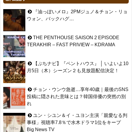
『油っぽいメロ』2PMジュノ＆チョン・リョ
ウォン、バックハグ…
THE PENTHOUSE SAISON 2 EPISODE
TERAKHIR – FAST PRIVIEW – KDRAMA
【ぷちナビ】『ペントハウス』 │ いよいよ10
月5日（木）シーズン２も見放題配信決定！
チョン・ウンウ急逝…享年40歳｜最後のSNS
投稿に隠された意味とは？韓国俳優の突然の別
れ
ユン・シユン＆イ・ユヨン主演「親愛なる判
事様」視聴率7.8％で水木ドラマ1位をキープ
Big News TV