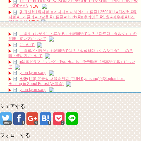
THE PENTHOUSE SAISON 2 EPISODE TERAKHIR – FAST PRIVIEW
– KDRAMA
NEW!
🎬 최진혁 | 뮤지컬 블러디러브 새해인사 커튼콜 | 250101 | #최진혁 #뮤
지컬 #드라큘라 #그날들 #커튼콜 #shorts #불후의명곡 #영원 #미우새 #최진
혁아카이브
NEW!
※ 歌 【 ソガンジュン 沼 】5urprise メンバー ソ・ガンジュン 沼!
Netflix 恋はチーズインザトラップ キスシーン
NEW!
「違う（ちがう）・異なる」を韓国語では？「다르다（タルダ）」の
意味・使い方について
【仰天☆偉人の迷言】ソン・ジェリム（闇深い韓国芸能界と人気俳
優）
NEW!
について
【ぷちナビ】『ペントハウス』 │ いよいよ10月5日（木）シーズン２
「退屈だ・暇だ」を韓国語では？「심심하다（シムシマダ）」の意
も見放題配信決定！
NEW!
味・使い方について
【年収バレる】一発のギャラ最高額を聞いて徐々に増やす【第二弾】
■韓国ドラマ『キング～Two Hearts』予告動画（日本語字幕）につい
NEW!
て
チョン・ウンウ急逝…享年40歳｜最後のSNS投稿に隠された意味と
yoon kyun sang
は？韓国俳優の突然の別れ
NEW!
HSF(126)-윤균상 서울숲 벤치 (YUN Kyunsang)(4)September::
ユン・シユン＆イ・ユヨン主演「親愛なる判事様」視聴率7.8％で水
Healing in Seoul Forest (서울숲)
木ドラマ1位をキープ Big News TV
yoon kyun sang
ハン・ヘジン 한혜진 – (선공개) 강남 3대 얼짱 출신 &#39;한혜진 언니
ユン・ギュンサン主演「潜入弁護人」第1回特別公開！
&#39; (ft. 도여니의 학창시절) | 편 먹고 갈래요? 밥블레스유 2 bobblessyou2
九尾狐外伝 第２話 キム・ジウ チョ・ヒョンジェ
EP.18
シェアする
九尾狐外伝 メイキング03 ハン・イェスル
ソン・ヘギョ – ソンヘギョ キスまとめ
チョ・ヒョンジェ 조현재 九尾狐外伝 制作発表会
ハン・ヘジン 한혜진 – Still We (여전히 우리는)
キム・テヒの弟イ・ワン♥イ・ボミ、今日（28日）結婚……
한가인 –
error
0
0
「まず熱く掃除せよ」女優キム・ユジョン、「健康がとても回復…痩
「ライフ・ オン・ マーズ」2019年11月2日TSUTAYAにて先行レンタ
せたのはソン・ジェリムのせい!? 」 (11/26)
ル開始！
フォローする
【裏芸能】キムユジョンの熱愛彼氏はあの大物俳優
(ENG SUB) Behind The Scene Hyun Bin 현빈❤️ 손예진 Son Ye Jin-