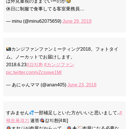
は外見重視のままでいーのか
休日に制服で食事してる客室乗務員…
— minu (@minu62075659)
June 29, 2019
カンジファンファンミーティング2018。フォトタイ
ム。ノーカットでお届けします。
2018.6.23
#강지환
#カンジファン
pic.twitter.com/yZcsvwe1Ml
— あにゃんママ (@anan405)
June 23, 2018
すみません
一部補足しといた方がいいと思いまして..
#
팩트폭격기
速答
강지환[4회]
オヤジが肉屋だからって、
肉屋になる必要な