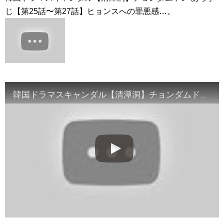
ズン２も見放題配信決定！
NEW!
じ【第25話〜第27話】ヒョンスへの罪悪感…。
【年収バレる】一発のギャラ最高額を聞いて徐々に増やす【第
二弾】
NEW!
チョン・ウンウ急逝…享年40歳｜最後のSNS投稿に隠された意
味とは？韓国俳優の突然の別れ
NEW!
ユン・シユン＆イ・ユヨン主演「親愛なる判事様」視聴率7.8％
で水木ドラマ1位をキープ Big News TV
「違う（ちがう）・異なる」を韓国語では？「다르다（タル
ダ）」の意味・使い方について
について
「退屈だ・暇だ」を韓国語では？「심심하다（シムシマダ）」
韓国ドラマスキャンダル【清潭洞】チョンダムドン あらすじ【第25話〜第27話】ヒョンスへの罪悪感…。
の意味・使い方について
■韓国ドラマ『キング～Two Hearts』予告動画（日本語字幕）
について
yoon kyun sang
HSF(126)-윤균상 서울숲 벤치 (YUN Kyunsang)(4)September::
Healing in Seoul Forest (서울숲)
yoon kyun sang
ユン・ギュンサン主演「潜入弁護人」第1回特別公開！
ハン・ヘジン 한혜진 – (선공개) 강남 3대 얼짱 출신 &#39;한혜진
언니&#39; (ft. 도여니의 학창시절) | 편 먹고 갈래요? 밥블레스유 2
bobblessyou2 EP.18
ソン・ヘギョ – ソンヘギョ キスまとめ
ハン・ヘジン 한혜진 – Still We (여전히 우리는)
한가인 –