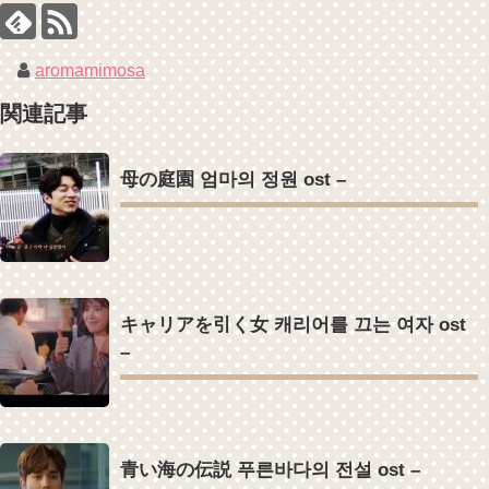
キム・ユジョン、美しいセルフショットで近況を伝える“会いたいで
Crash Landing On You/ヒョンビン❤️ソンイェジン / エンジョイ❕
しょ？” Big News TV
ユン・ギュンサン、番組にも登場した愛猫が急死…イ・ソンギョンら
キム・ユジョン、新ドラマ「まず熱く掃除せよ」に出演確定…“台本
同僚芸能人から慰めの言葉が続々 – Taka News
を見た瞬間惹かれた” 20180123
キム・レウォンの影絵遊び！？「黒騎士～永遠の約束～」メイキング
aromamimosa
幻の王女チャミョンゴ エンディング
を一部公開（DVD-SET2特典映像より）
YUCHUN ♥ LOVE 15 「成均館 5話」
関連記事
[Fan MV]七日の王妃(7일의 왕비)OST – 정기고 (Junggigo) – 그리고 그
려도 (Miss You In My Heart)
俳優カン・ギヨン、突然の熱愛宣言…「キム秘書がなぜそうか」出演
母の庭園 엄마의 정원 ost –
で話題 Big News TV
Powered by livedoor 相互RSS
Powered by livedoor 相互RSS
キャリアを引く女 캐리어를 끄는 여자 ost
–
青い海の伝説 푸른바다의 전설 ost –