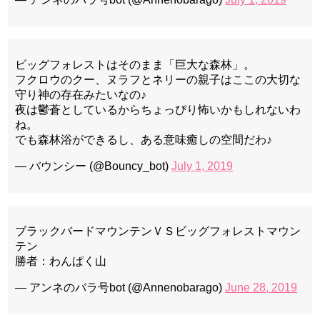
ビッグフォレストはそのまま「巨大な森林」。
フクロウのクー、ヌラフとネリーの親子はここの大切な
守り神の存在みたいなの♪
夜は鬱蒼としているからちょっぴり怖いかもしれないわ
ね。
でも森林浴ができるし、ある意味癒しの空間だわ♪
— バウンシー (@Bouncy_bot)
July 1, 2019
ブラックバードマウンテンＶＳビッグフォレストマウン
テン
勝者：わんぱく山
— アンネのバラ号bot (@Annenobarago)
June 28, 2019