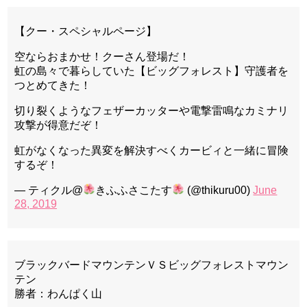
【クー・スペシャルページ】
空ならおまかせ！クーさん登場だ！
虹の島々で暮らしていた【ビッグフォレスト】守護者を
つとめてきた！
切り裂くようなフェザーカッターや電撃雷鳴なカミナリ
攻撃が得意だぞ！
虹がなくなった異変を解決すべくカービィと一緒に冒険
するぞ！
— ティクル@
きふふさこたす
(@thikuru00)
June
28, 2019
ブラックバードマウンテンＶＳビッグフォレストマウン
テン
勝者：わんぱく山