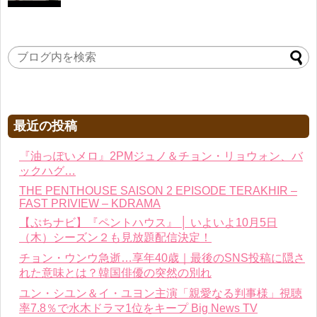
最近の投稿
『油っぽいメロ』2PMジュノ＆チョン・リョウォン、バ
ックハグ…
THE PENTHOUSE SAISON 2 EPISODE TERAKHIR –
FAST PRIVIEW – KDRAMA
【ぷちナビ】『ペントハウス』 │ いよいよ10月5日
（木）シーズン２も見放題配信決定！
チョン・ウンウ急逝…享年40歳｜最後のSNS投稿に隠さ
れた意味とは？韓国俳優の突然の別れ
ユン・シユン＆イ・ユヨン主演「親愛なる判事様」視聴
率7.8％で水木ドラマ1位をキープ Big News TV