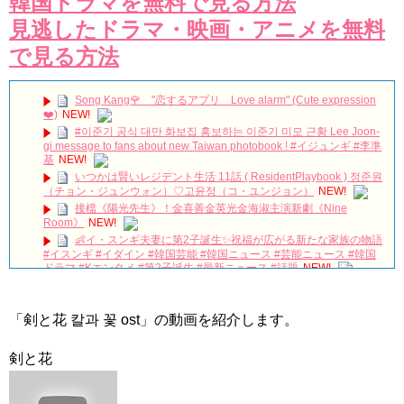
韓国ドラマを無料で見る方法
見逃したドラマ・映画・アニメを無料
で見る方法
Song Kang🌹 "恋するアプリ Love alarm" (Cute expression
❤️)
NEW!
#이준기 공식 대만 화보집 홍보하는 이준기 미모 근황 Lee Joon-
gi message to fans about new Taiwan photobook ! #イジュンギ #李準
基
NEW!
いつかは賢いレジデント生活 11話 ( ResidentPlaybook ) 정준원
（チョン・ジュンウォン）♡고윤정（コ・ユンジョン）
NEW!
接檔《陽光先生》！金喜善金英光金海淑主演新劇《Nine
Room》
NEW!
👶イ・スンギ夫妻に第2子誕生✨祝福が広がる新たな家族の物語
#イスンギ #イダイン #韓国芸能 #韓国ニュース #芸能ニュース #韓国
ドラマ #Kエンタメ #第2子誕生 #最新ニュース #話題
NEW!
妻三人から始まる無双生活（吹き替え） #中国ドラマ #韓国ド
ラマ #イケメン ＃#ドラゴンボール #無双 #吹き替え
NEW!
【未公開ＮＧシーン💓】【後編】大爆笑「21世紀の大君夫人」
「剣と花 칼과 꽃 ost」の動画を紹介します。
のメイキング💓#韓国ドラマ #iu #byeonwooseok #ビョンウソク #21
世紀の大君夫人 #ngシーン #メイキング
NEW!
剣と花
記者会見で愛の告白『子供ができました』U-NEXTで独占配信
中✨ #子供ができました #チェジニョク #オヨンソ #ホンジョンヒョ
ン #unext #short
NEW!