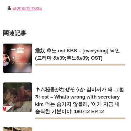
定…“台本を見た瞬間惹かれた” 20180123
ョンら同僚芸能人から慰めの言葉が続々 – Taka News
幻の王女チャミョンゴ エンディング
aromamimosa
キム・レウォンの影絵遊び！？「黒騎士～永遠の約束～」メイ
YUCHUN ♥ LOVE 15 「成均館 5話」
キングを一部公開（DVD-SET2特典映像より）
[Fan MV]七日の王妃(7일의 왕비)OST – 정기고 (Junggigo) – 그
리고 그려도 (Miss You In My Heart)
俳優カン・ギヨン、突然の熱愛宣言…「キム秘書がなぜそう
関連記事
か」出演で話題 Big News TV
Powered by livedoor 相互RSS
推奴 추노 ost KBS – [everysing] 낙인
(드라마 &#39;추노&#39; OST)
Powered by livedoor 相互RSS
キム秘書がなぜそうか 김비서가 왜 그럴
까 ost – Whats wrong with secretary
kim 더는 숨기지 않을래, ′이게 지금 내
솔직한 기분이야′ 180712 EP.12