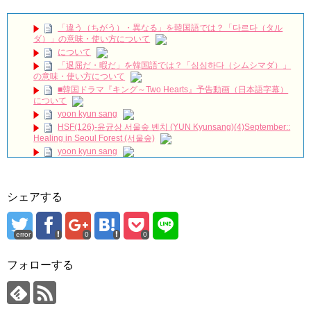
妻三人から始まる無双生活（吹き替え） #中国ドラマ #韓国ド
ラマ #イケメン ＃#ドラゴンボール #無双 #吹き替え
NEW!
「違う（ちがう）・異なる」を韓国語では？「다르다（タル
【未公開ＮＧシーン💓】【後編】大爆笑「21世紀の大君夫人」
ダ）」の意味・使い方について
のメイキング💓#韓国ドラマ #iu #byeonwooseok #ビョンウソク #21
について
世紀の大君夫人 #ngシーン #メイキング
NEW!
「退屈だ・暇だ」を韓国語では？「심심하다（シムシマダ）」
記者会見で愛の告白『子供ができました』U-NEXTで独占配信
の意味・使い方について
中✨ #子供ができました #チェジニョク #オヨンソ #ホンジョンヒョ
ン #unext #short
NEW!
■韓国ドラマ『キング～Two Hearts』予告動画（日本語字幕）
Kang Hoon & Yoon Seo | Simplemente tú |
NEW!
について
The Miracle We Met Episode 17 Preview English
yoon kyun sang
Subtitle
NEW!
HSF(126)-윤균상 서울숲 벤치 (YUN Kyunsang)(4)September::
第2話 NO KICKING
NEW!
Healing in Seoul Forest (서울숲)
韓国ドラマ「小さな神の子供たち」1話あらすじカン・ジファン
yoon kyun sang
さん出演
NEW!
ユン・ギュンサン主演「潜入弁護人」第1回特別公開！
ハン・ヘジン 한혜진 – (선공개) 강남 3대 얼짱 출신 &#39;한혜진
九尾狐外伝 第２話 キム・ジウ チョ・ヒョンジェ
언니&#39; (ft. 도여니의 학창시절) | 편 먹고 갈래요? 밥블레스유 2
九尾狐外伝 メイキング03 ハン・イェスル
シェアする
bobblessyou2 EP.18
チョ・ヒョンジェ 조현재 九尾狐外伝 制作発表会
ソン・ヘギョ – ソンヘギョ キスまとめ
キム・テヒの弟イ・ワン♥イ・ボミ、今日（28日）結婚……
ハン・ヘジン 한혜진 – Still We (여전히 우리는)
error
0
0
한가인 –
「まず熱く掃除せよ」女優キム・ユジョン、「健康がとても回
「ライフ・ オン・ マーズ」2019年11月2日TSUTAYAにて先行
復…痩せたのはソン・ジェリムのせい!? 」 (11/26)
レンタル開始！
フォローする
【裏芸能】キムユジョンの熱愛彼氏はあの大物俳優
(ENG SUB) Behind The Scene Hyun Bin 현빈❤️ 손예진 Son Ye
キム・ユジョン、美しいセルフショットで近況を伝える“会いた
Jin-Crash Landing On You/ヒョンビン❤️ソンイェジン / エンジョイ❕
いでしょ？” Big News TV
キム・ユジョン、新ドラマ「まず熱く掃除せよ」に出演確
ユン・ギュンサン、番組にも登場した愛猫が急死…イ・ソンギ