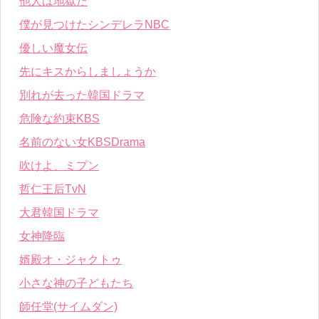
他人は地獄だ
僕が見つけたシンデレラNBC
優しい魔女伝
先にキスからしましょうか
別れが去った韓国ドラマ
危険な約束KBS
名前のない女KBSDrama
吹けよ、ミプン
哲仁王后TvN
大君韓国ドラマ
女神降臨
婿殿オ・ジャクトゥ
小さな神の子どもたち
師任堂(サイムダン)