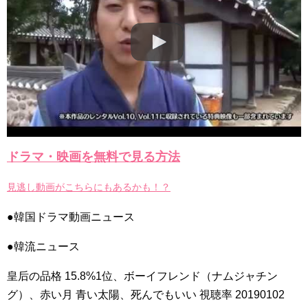
九尾狐外伝 メイキング03 ハン・イェスル
チョ・ヒョンジェ 조현재 九尾狐外伝 制作発表会
キム・テヒの弟イ・ワン♥イ・ボミ、今日（28日）結婚……
「ライフ・ オン・ マーズ」2019年11月2日TSUTAYAにて先行
レンタル開始！
(ENG SUB) Behind The Scene Hyun Bin 현빈❤️ 손예진 Son Ye
Jin-Crash Landing On You/ヒョンビン❤️ソンイェジン / エンジョイ❕
ユン・ギュンサン、番組にも登場した愛猫が急死…イ・ソンギ
ョンら同僚芸能人から慰めの言葉が続々 – Taka News
キム・レウォンの影絵遊び！？「黒騎士～永遠の約束～」メイ
キングを一部公開（DVD-SET2特典映像より）
ドラマ・映画を無料で見る方法
「まず熱く掃除せよ」女優キム・ユジョン、「健康がとても回
復…痩せたのはソン・ジェリムのせい!? 」 (11/26)
【裏芸能】キムユジョンの熱愛彼氏はあの大物俳優
見逃し動画がこちらにもあるかも！？
キム・ユジョン、美しいセルフショットで近況を伝える“会いた
いでしょ？” Big News TV
●韓国ドラマ動画ニュース
キム・ユジョン、新ドラマ「まず熱く掃除せよ」に出演確
定…“台本を見た瞬間惹かれた” 20180123
●韓流ニュース
幻の王女チャミョンゴ エンディング
YUCHUN ♥ LOVE 15 「成均館 5話」
[Fan MV]七日の王妃(7일의 왕비)OST – 정기고 (Junggigo) – 그
皇后の品格 15.8%1位、ボーイフレンド（ナムジャチン
리고 그려도 (Miss You In My Heart)
グ）、赤い月 青い太陽、死んでもいい 視聴率 20190102
俳優カン・ギヨン、突然の熱愛宣言…「キム秘書がなぜそう
か」出演で話題 Big News TV