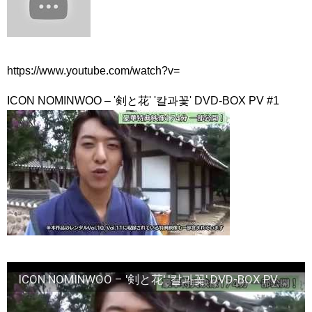
Kang Hoon & Yoon Seo | Simplemente tú |
NEW!
The Miracle We Met Episode 17 Preview English
Subtitle
NEW!
第2話 NO KICKING
NEW!
韓国ドラマ「小さな神の子供たち」1話あらすじカン・ジファン
さん出演
NEW!
https://www.youtube.com/watch?v=
「違う（ちがう）・異なる」を韓国語では？「다르다（タル
ダ）」の意味・使い方について
ICON NOMINWOO – '剣と花' '칼과꽃' DVD-BOX PV #1
について
「退屈だ・暇だ」を韓国語では？「심심하다（シムシマダ）」
の意味・使い方について
■韓国ドラマ『キング～Two Hearts』予告動画（日本語字幕）
について
yoon kyun sang
HSF(126)-윤균상 서울숲 벤치 (YUN Kyunsang)(4)September::
Healing in Seoul Forest (서울숲)
yoon kyun sang
ユン・ギュンサン主演「潜入弁護人」第1回特別公開！
ハン・ヘジン 한혜진 – (선공개) 강남 3대 얼짱 출신 &#39;한혜진
언니&#39; (ft. 도여니의 학창시절) | 편 먹고 갈래요? 밥블레스유 2
bobblessyou2 EP.18
ソン・ヘギョ – ソンヘギョ キスまとめ
ハン・ヘジン 한혜진 – Still We (여전히 우리는)
ICON NOMINWOO – '剣と花' '칼과꽃' DVD-BOX PV #1
한가인 –
九尾狐外伝 第２話 キム・ジウ チョ・ヒョンジェ