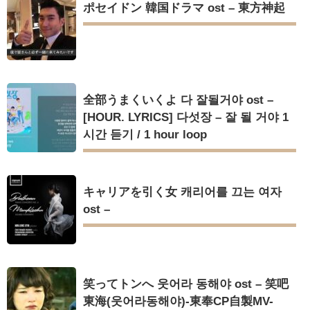
ポセイドン 韓国ドラマ ost – 東方神起
全部うまくいくよ 다 잘될거야 ost –
[HOUR. LYRICS] 다섯장 – 잘 될 거야 1
시간 듣기 / 1 hour loop
キャリアを引く女 캐리어를 끄는 여자
ost –
笑ってトンへ 웃어라 동해야 ost – 笑吧
東海(웃어라동해야)-東奉CP自製MV-