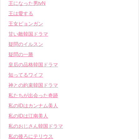
王になった男tvN
王は愛する
王女ピョンガン
甘い敵韓国ドラマ
疑問のイルスン
疑問の一勝
皇后の品格韓国ドラマ
知ってるワイフ
神との約束韓国ドラマ
私たちが出会った奇跡
私のIDはカンナム美人
私のIDは江南美人
私のおじさん韓国ドラマ
私の後ろにテリウス