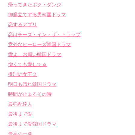
帰ってきたポク・ダンジ
御膳立てする男韓国ドラマ
恋するアプリ
恋はチーズ・イン・ザ・トラップ
意外なヒーローズ韓国ドラマ
愛よ、お願い韓国ドラマ
憎くても愛してる
推理の女王２
明日も晴れ韓国ドラマ
時間が止まるその時
最強配達人
最後まで愛
最後まで愛韓国ドラマ
最高の一発