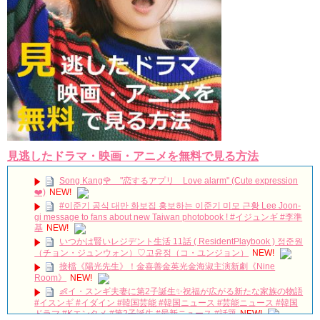
見逃したドラマ・映画・アニメを無料で見る方法
Song Kang🌹 "恋するアプリ Love alarm" (Cute expression
❤️)
NEW!
#이준기 공식 대만 화보집 홍보하는 이준기 미모 근황 Lee Joon-
gi message to fans about new Taiwan photobook ! #イジュンギ #李準
基
NEW!
いつかは賢いレジデント生活 11話 ( ResidentPlaybook ) 정준원
（チョン・ジュンウォン）♡고윤정（コ・ユンジョン）
NEW!
接檔《陽光先生》！金喜善金英光金海淑主演新劇《Nine
Room》
NEW!
👶イ・スンギ夫妻に第2子誕生✨祝福が広がる新たな家族の物語
#イスンギ #イダイン #韓国芸能 #韓国ニュース #芸能ニュース #韓国
ドラマ #Kエンタメ #第2子誕生 #最新ニュース #話題
NEW!