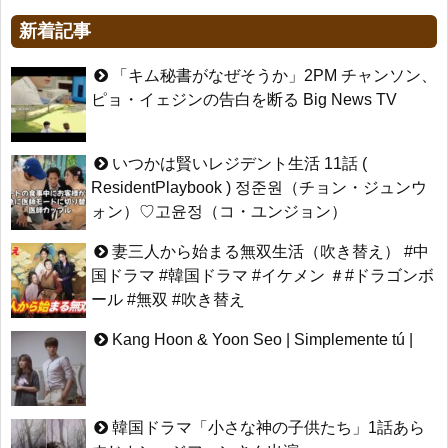
新着記事
「キム秘書がなぜそうか」2PM チャンソン、
ピョ・イェジンの告白を断る Big News TV
いつかは賢いレジデント生活 11話 (
ResidentPlaybook ) 정준원（チョン・ジュンウ
ォン）♡고윤정（コ・ユンジョン）
妻三人から始まる無双生活（吹き替え） #中
国ドラマ #韓国ドラマ #イケメン ＃#ドラゴンボ
ール #無双 #吹き替え
Kang Hoon & Yoon Seo | Simplemente tú |
韓国ドラマ「小さな神の子供たち」1話あら