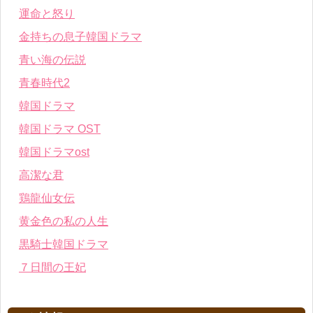
運命と怒り
金持ちの息子韓国ドラマ
青い海の伝説
青春時代2
韓国ドラマ
韓国ドラマ OST
韓国ドラマost
高潔な君
鶏龍仙女伝
黄金色の私の人生
黒騎士韓国ドラマ
７日間の王妃