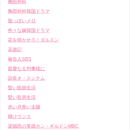
胸部外科
胸部外科韓国ドラマ
脂っぽいメロ
色々な嫁韓国ドラマ
花を咲かせろ！ダルスン
花遊記
被告人SBS
親愛なる判事様に
訓長オ・スンナム
賢い医師生活
賢い監房生活
赤い月青い太陽
輝けウンス
逆賊民の英雄ホン・ギルドンMBC