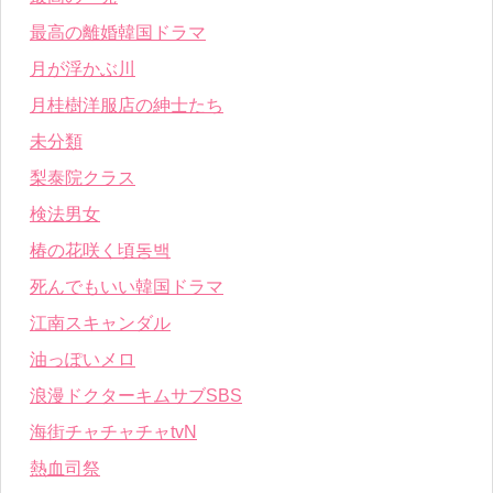
最高の離婚韓国ドラマ
月が浮かぶ川
月桂樹洋服店の紳士たち
未分類
梨泰院クラス
検法男女
椿の花咲く頃동백
死んでもいい韓国ドラマ
江南スキャンダル
油っぽいメロ
浪漫ドクターキムサブSBS
海街チャチャチャtvN
熱血司祭