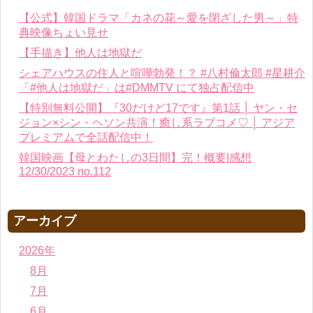
【公式】韓国ドラマ「カネの花～愛を閉ざした男～」特
典映像ちょい見せ
【手描き】他人は地獄だ
シェアハウスの住人と喧嘩勃発！？ #八村倫太郎 #星耕介
「#他人は地獄だ」は#DMMTV にて独占配信中
【特別無料公開】『30だけど17です』第1話 │ ヤン・セ
ジョン×シン・ヘソン共演！癒し系ラブコメ♡ │ アジア
プレミアムで全話配信中！
韓国映画【母とわたしの3日間】完！概要|感想
12/30/2023 no.112
アーカイブ
2026年
8月
7月
6月