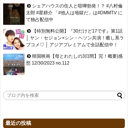
シェアハウスの住人と喧嘩勃発！？ #八村倫
太郎 #星耕介 「#他人は地獄だ」は#DMMTV に
て独占配信中
【特別無料公開】『30だけど17です』第1話
│ ヤン・セジョン×シン・ヘソン共演！癒し系ラ
ブコメ♡ │ アジアプレミアムで全話配信中！
韓国映画【母とわたしの3日間】完！概要|感
想 12/30/2023 no.112
最近の投稿