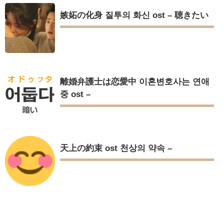
嫉妬の化身 질투의 화신 ost – 聴きたい
離婚弁護士は恋愛中 이혼변호사는 연애
중 ost –
天上の約束 ost 천상의 약속 –