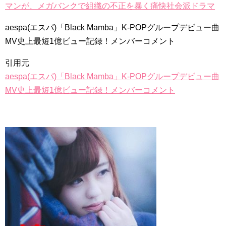
マンが、メガバンクで組織の不正を暴く痛快社会派ドラマ
aespa(エスパ)「Black Mamba」K-POPグループデビュー曲
Powered by livedoor 相互RSS
MV史上最短1億ビュー記録！メンバーコメント
引用元
aespa(エスパ)「Black Mamba」K-POPグループデビュー曲
MV史上最短1億ビュー記録！メンバーコメント