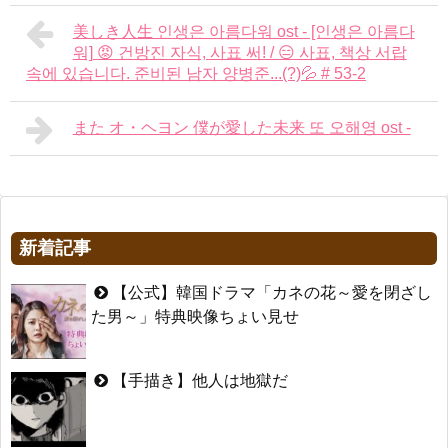
美しき人生 인생은 아름다워 ost - [인생은 아름다
워] 😡 건방진 자식, 사표 써! / 😑 사표, 책상 서랍
속에 있습니다. 준비된 남자 양병준...(?)💦 # 53-2
また オ・ヘヨン 僕が愛した未来 또 오해영 ost -
新着記事
【公式】韓国ドラマ「カネの花～愛を閉ざし
た男～」特典映像ちょい見せ
【手描き】他人は地獄だ