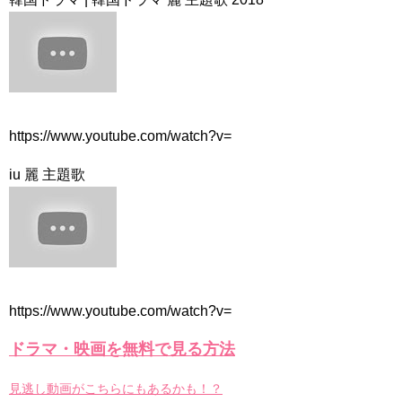
NEW!
【特別無料公開】『30だけど17です』第1話 │ ヤン・セジョン
×シン・ヘソン共演！癒し系ラブコメ♡ │ アジアプレミアムで全話配
信中！
NEW!
「違う（ちがう）・異なる」を韓国語では？「다르다（タル
ダ）」の意味・使い方について
について
「退屈だ・暇だ」を韓国語では？「심심하다（シムシマダ）」
の意味・使い方について
https://www.youtube.com/watch?v=
■韓国ドラマ『キング～Two Hearts』予告動画（日本語字幕）
について
iu 麗 主題歌
yoon kyun sang
HSF(126)-윤균상 서울숲 벤치 (YUN Kyunsang)(4)September::
Healing in Seoul Forest (서울숲)
yoon kyun sang
ユン・ギュンサン主演「潜入弁護人」第1回特別公開！
ハン・ヘジン 한혜진 – (선공개) 강남 3대 얼짱 출신 &#39;한혜진
언니&#39; (ft. 도여니의 학창시절) | 편 먹고 갈래요? 밥블레스유 2
bobblessyou2 EP.18
ソン・ヘギョ – ソンヘギョ キスまとめ
https://www.youtube.com/watch?v=
ハン・ヘジン 한혜진 – Still We (여전히 우리는)
한가인 –
ドラマ・映画を無料で見る方法
九尾狐外伝 第２話 キム・ジウ チョ・ヒョンジェ
九尾狐外伝 メイキング03 ハン・イェスル
見逃し動画がこちらにもあるかも！？
チョ・ヒョンジェ 조현재 九尾狐外伝 制作発表会