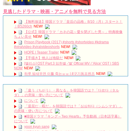
見逃したドラマ・映画・アニメを無料で見る方法
【無料放送】韓国ドラマ「皇后の品格」8/10（月）スタート！
｜BS260ch
NEW!
【公式】韓国ドラマ「カネの花～愛を閉ざした男～」特典映像
ちょい見せ
NEW!
Prison Playbook (2017) #shorts #shortvideo #kdrama
#viralvideo #viralvideoshorts
NEW!
HOPE | Teaser Trailer
NEW!
【手描き】他人は地獄だ
NEW!
[앨리스] OST Part.3 임한별 -'별' Offcial MV / 'Alice' OST | SBS
NOW
NEW!
하루 밤새우면 이틀 죽는ㅠㅠ | #구기동프렌즈
NEW!
シェアハウスの住人と喧嘩勃発！？ #八村倫太郎 #星耕介 「#他
人は地獄だ」は#DMMTV にて独占配信中
NEW!
[Windy Mi-poong] 불어라 미풍아 27회 – Son Ho Joon want kiss!
「違う（ちがう）・異なる」を韓国語では？「다르다（タル
20161126
NEW!
ダ）」の意味・使い方について
THE PITIFUL LIFE OF AHN JAE HYUN AFTER HIS DIVORCE
について
WITH GOO HYE SUN #ahnjaehyun #goohyesun
NEW!
「退屈だ・暇だ」を韓国語では？「심심하다（シムシマダ）」
ウンビンちゃんの笑顔には人を幸せにする力があります💓
の意味・使い方について
NEW!
■韓国ドラマ『キング～Two Hearts』予告動画（日本語字幕）
【特別無料公開】『30だけど17です』第1話 │ ヤン・セジョン
について
×シン・ヘソン共演！癒し系ラブコメ♡ │ アジアプレミアムで全話配
yoon kyun sang
信中！
NEW!