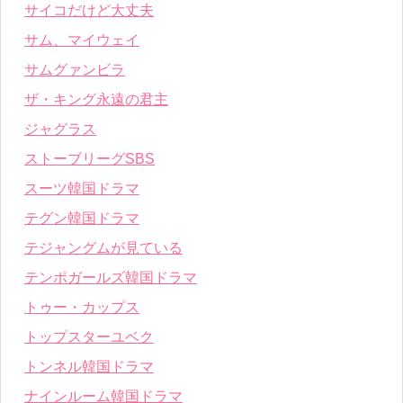
サイコだけど大丈夫
サム、マイウェイ
サムグァンビラ
ザ・キング永遠の君主
ジャグラス
ストーブリーグSBS
スーツ韓国ドラマ
テグン韓国ドラマ
テジャングムが見ている
テンポガールズ韓国ドラマ
トゥー・カップス
トップスターユベク
トンネル韓国ドラマ
ナインルーム韓国ドラマ