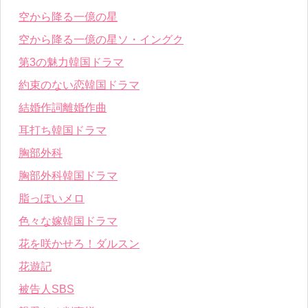
空から降る一億の星
空から降る一億の星ソ・イングク
第3の魅力韓国ドラマ
約束のない恋韓国ドラマ
結婚作詞離婚作曲
耳打ち韓国ドラマ
胸部外科
胸部外科韓国ドラマ
脂っぽいメロ
色々な嫁韓国ドラマ
花を咲かせろ！ダルスン
花遊記
被告人SBS