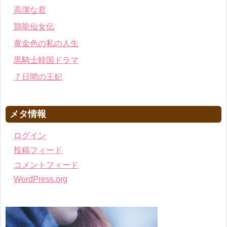
高潔な君
鶏龍仙女伝
黄金色の私の人生
黒騎士韓国ドラマ
７日間の王妃
メタ情報
ログイン
投稿フィード
コメントフィード
WordPress.org