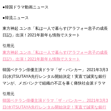
キム・テヒの弟イ・ワン♥イ・ボミ、今日（28日）結婚……
●韓国ドラマ動画ニュース
「ライフ・ オン・ マーズ」2019年11月2日TSUTAYAにて先行
レンタル開始！
●韓流ニュース
(ENG SUB) Behind The Scene Hyun Bin 현빈❤️ 손예진 Son Ye
Jin-Crash Landing On You/ヒョンビン❤️ソンイェジン / エンジョイ❕
東方神起 ユンホ「私は一人で暮らす(アラフォー息子の成長
ユン・ギュンサン、番組にも登場した愛猫が急死…イ・ソンギ
日記)」出演！2021年新年も情熱でスタート
ョンら同僚芸能人から慰めの言葉が続々 – Taka News
キム・レウォンの影絵遊び！？「黒騎士～永遠の約束～」メイ
キングを一部公開（DVD-SET2特典映像より）
引用元
「まず熱く掃除せよ」女優キム・ユジョン、「健康がとても回
東方神起 ユンホ「私は一人で暮らす(アラフォー息子の成長
復…痩せたのはソン・ジェリムのせい!? 」 (11/26)
【裏芸能】キムユジョンの熱愛彼氏はあの大物俳優
日記)」出演！2021年新年も情熱でスタート
キム・ユジョン、美しいセルフショットで近況を伝える“会いた
いでしょ？” Big News TV
韓国ベテラン俳優主演ドラマ「ザ・バンカー」 2021年3月3
キム・ユジョン、新ドラマ「まず熱く掃除せよ」に出演確
定…“台本を見た瞬間惹かれた” 20180123
日(水)TSUTAYA先行レンタル開始決定！実直で誠実な銀行
幻の王女チャミョンゴ エンディング
マンが、メガバンクで組織の不正を暴く痛快社会派ドラマ
YUCHUN ♥ LOVE 15 「成均館 5話」
[Fan MV]七日の王妃(7일의 왕비)OST – 정기고 (Junggigo) – 그
리고 그려도 (Miss You In My Heart)
引用元
俳優カン・ギヨン、突然の熱愛宣言…「キム秘書がなぜそう
韓国ベテラン俳優主演ドラマ「ザ・バンカー」 2021年3月3
か」出演で話題 Big News TV
日(水)TSUTAYA先行レンタル開始決定！実直で誠実な銀行