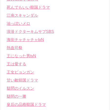
死んでもいい韓国ドラマ
江南スキャンダル
油っぽいメロ
浪漫ドクターキムサブSBS
海街チャチャチャtvN
熱血司祭
王になった男tvN
王は愛する
王女ピョンガン
甘い敵韓国ドラマ
疑問のイルスン
疑問の一勝
皇后の品格韓国ドラマ