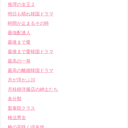
推理の女王２
明日も晴れ韓国ドラマ
時間が止まるその時
最強配達人
最後まで愛
最後まで愛韓国ドラマ
最高の一発
最高の離婚韓国ドラマ
月が浮かぶ川
月桂樹洋服店の紳士たち
未分類
梨泰院クラス
検法男女
椿の花咲く頃동백