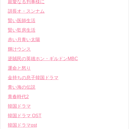
親愛なる判事様に
訓長オ・スンナム
賢い医師生活
賢い監房生活
赤い月青い太陽
輝けウンス
逆賊民の英雄ホン・ギルドンMBC
運命と怒り
金持ちの息子韓国ドラマ
青い海の伝説
青春時代2
韓国ドラマ
韓国ドラマ OST
韓国ドラマost