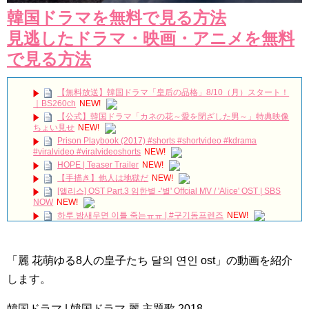
韓国ドラマを無料で見る方法
見逃したドラマ・映画・アニメを無料
で見る方法
【無料放送】韓国ドラマ「皇后の品格」8/10（月）スタート！
｜BS260ch
NEW!
【公式】韓国ドラマ「カネの花～愛を閉ざした男～」特典映像
ちょい見せ
NEW!
Prison Playbook (2017) #shorts #shortvideo #kdrama
#viralvideo #viralvideoshorts
NEW!
HOPE | Teaser Trailer
NEW!
【手描き】他人は地獄だ
NEW!
[앨리스] OST Part.3 임한별 -'별' Offcial MV / 'Alice' OST | SBS
NOW
NEW!
하루 밤새우면 이틀 죽는ㅠㅠ | #구기동프렌즈
NEW!
シェアハウスの住人と喧嘩勃発！？ #八村倫太郎 #星耕介 「#他
人は地獄だ」は#DMMTV にて独占配信中
NEW!
[Windy Mi-poong] 불어라 미풍아 27회 – Son Ho Joon want kiss!
「麗 花萌ゆる8人の皇子たち 달의 연인 ost」の動画を紹介
20161126
NEW!
THE PITIFUL LIFE OF AHN JAE HYUN AFTER HIS DIVORCE
します。
WITH GOO HYE SUN #ahnjaehyun #goohyesun
NEW!
ウンビンちゃんの笑顔には人を幸せにする力があります💓
韓国ドラマ | 韓国ドラマ 麗 主題歌 2018