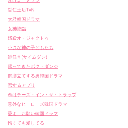
吹けよ、ミプン
哲仁王后TvN
大君韓国ドラマ
女神降臨
婿殿オ・ジャクトゥ
小さな神の子どもたち
師任堂(サイムダン)
帰ってきたポク・ダンジ
御膳立てする男韓国ドラマ
恋するアプリ
恋はチーズ・イン・ザ・トラップ
意外なヒーローズ韓国ドラマ
愛よ、お願い韓国ドラマ
憎くても愛してる