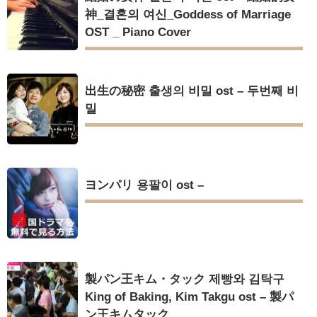
神_결혼의 여신_Goddess of Marriage
OST _ Piano Cover
Powered by livedoor 相互RSS
出生の秘密 출생의 비밀 ost – 두번째 비
밀
ヨンパリ 용팔이 ost –
製パン王キム・タック 제빵와 김탁구
King of Baking, Kim Takgu ost – 製パ
ン王キムタック