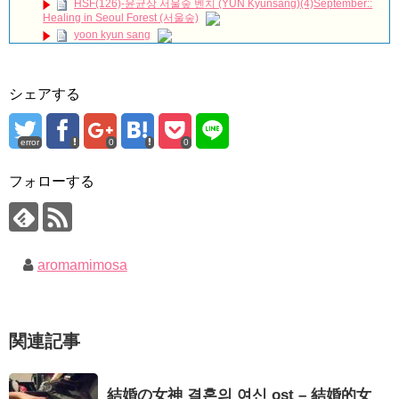
HSF(126)-윤균상 서울숲 벤치 (YUN Kyunsang)(4)September::
ハン・ヘジン 한혜진 – (선공개) 강남 3대 얼짱 출신 &#39;한혜진
Healing in Seoul Forest (서울숲)
언니&#39; (ft. 도여니의 학창시절) | 편 먹고 갈래요? 밥블레스유 2
yoon kyun sang
bobblessyou2 EP.18
ユン・ギュンサン主演「潜入弁護人」第1回特別公開！
ソン・ヘギョ – ソンヘギョ キスまとめ
九尾狐外伝 第２話 キム・ジウ チョ・ヒョンジェ
ハン・ヘジン 한혜진 – Still We (여전히 우리는)
九尾狐外伝 メイキング03 ハン・イェスル
한가인 –
シェアする
チョ・ヒョンジェ 조현재 九尾狐外伝 制作発表会
「ライフ・ オン・ マーズ」2019年11月2日TSUTAYAにて先行
キム・テヒの弟イ・ワン♥イ・ボミ、今日（28日）結婚……
レンタル開始！
(ENG SUB) Behind The Scene Hyun Bin 현빈❤️ 손예진 Son Ye
error
0
0
「まず熱く掃除せよ」女優キム・ユジョン、「健康がとても回
Jin-Crash Landing On You/ヒョンビン❤️ソンイェジン / エンジョイ❕
復…痩せたのはソン・ジェリムのせい!? 」 (11/26)
フォローする
【裏芸能】キムユジョンの熱愛彼氏はあの大物俳優
ユン・ギュンサン、番組にも登場した愛猫が急死…イ・ソンギ
ョンら同僚芸能人から慰めの言葉が続々 – Taka News
キム・ユジョン、美しいセルフショットで近況を伝える“会いた
いでしょ？” Big News TV
キム・レウォンの影絵遊び！？「黒騎士～永遠の約束～」メイ
キングを一部公開（DVD-SET2特典映像より）
キム・ユジョン、新ドラマ「まず熱く掃除せよ」に出演確
定…“台本を見た瞬間惹かれた” 20180123
幻の王女チャミョンゴ エンディング
aromamimosa
YUCHUN ♥ LOVE 15 「成均館 5話」
[Fan MV]七日の王妃(7일의 왕비)OST – 정기고 (Junggigo) – 그
리고 그려도 (Miss You In My Heart)
俳優カン・ギヨン、突然の熱愛宣言…「キム秘書がなぜそう
Powered by livedoor 相互RSS
関連記事
か」出演で話題 Big News TV
結婚の女神 결혼의 여신 ost – 結婚的女