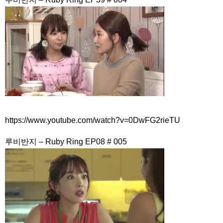
も隙間戦略？ロマンスで帰ってきた『ハートマン』観覧レビュー
NEW!
SBS [피고인] – 28일(화) 예고
「違う（ちがう）・異なる」を韓国語では？「다르다（タル
ダ）」の意味・使い方について
について
「退屈だ・暇だ」を韓国語では？「심심하다（シムシマダ）」
の意味・使い方について
■韓国ドラマ『キング～Two Hearts』予告動画（日本語字幕）
について
yoon kyun sang
HSF(126)-윤균상 서울숲 벤치 (YUN Kyunsang)(4)September::
Healing in Seoul Forest (서울숲)
yoon kyun sang
https://www.youtube.com/watch?v=0DwFG2rieTU
ユン・ギュンサン主演「潜入弁護人」第1回特別公開！
ハン・ヘジン 한혜진 – (선공개) 강남 3대 얼짱 출신 &#39;한혜진
루비반지 – Ruby Ring EP08 # 005
언니&#39; (ft. 도여니의 학창시절) | 편 먹고 갈래요? 밥블레스유 2
bobblessyou2 EP.18
ソン・ヘギョ – ソンヘギョ キスまとめ
ハン・ヘジン 한혜진 – Still We (여전히 우리는)
한가인 –
九尾狐外伝 第２話 キム・ジウ チョ・ヒョンジェ
九尾狐外伝 メイキング03 ハン・イェスル
チョ・ヒョンジェ 조현재 九尾狐外伝 制作発表会
キム・テヒの弟イ・ワン♥イ・ボミ、今日（28日）結婚……