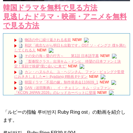
韓国ドラマを無料で見る方法
見逃したドラマ・映画・アニメを無料
で見る方法
物語の中に繰り返される名前
NEW!
和訳「残念ながら明日も出勤です」OST ソ・イングク 僕を満た
してくれる人
NEW!
その女の海～愛の行方～ 第1話 日本語字幕
NEW!
「梨泰院クラス」出演キム・ドンヒ、待望の日本ファンミ決
定！笑顔で挨拶“僕に会いに来て”
NEW!
カン・ハヌルさん、ユ・ヘジンさん、ファン・ビョングク監督
におききしました✒✨ #yadang #映画 #ヤダン
NEW!
韓国ドラマ「不屈の嫁」制作発表会110609_1
NEW!
GAN（岩田剛典）、イ・チェミン、キム・ジェファン、
『KCON JAPAN 2026』のレッドカーペットに登場
NEW!
진짜로 김희선(김해숙)이 담장 대표를 죽였다!!!!??? 나인룸 5화
NEW!
イ・サンウ＆ハン・ジヘ主演「一緒に暮らしますか」視聴率
「ルビーの指輪 루비반지 Ruby Ring ost」の動画を紹介し
34.2％で自己最高視聴率を再び更新 Big News TV
NEW!
「SKYキャッスル」のSKYの意味、知ってますか！？#韓国ドラ
ます。
マ
NEW!
名節の書き入れ時を避けたクォン・サンウの自信不足？それと
루비반지 – Ruby Ring EP39 # 004