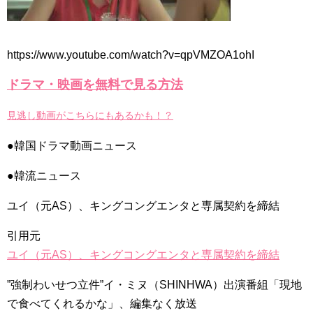
「ライフ・ オン・ マーズ」2019年11月2日TSUTAYAにて先行
レンタル開始！
(ENG SUB) Behind The Scene Hyun Bin 현빈❤️ 손예진 Son Ye
Jin-Crash Landing On You/ヒョンビン❤️ソンイェジン / エンジョイ❕
https://www.youtube.com/watch?v=qpVMZOA1ohI
ユン・ギュンサン、番組にも登場した愛猫が急死…イ・ソンギ
ドラマ・映画を無料で見る方法
ョンら同僚芸能人から慰めの言葉が続々 – Taka News
キム・レウォンの影絵遊び！？「黒騎士～永遠の約束～」メイ
キングを一部公開（DVD-SET2特典映像より）
見逃し動画がこちらにもあるかも！？
「まず熱く掃除せよ」女優キム・ユジョン、「健康がとても回
復…痩せたのはソン・ジェリムのせい!? 」 (11/26)
●韓国ドラマ動画ニュース
【裏芸能】キムユジョンの熱愛彼氏はあの大物俳優
キム・ユジョン、美しいセルフショットで近況を伝える“会いた
いでしょ？” Big News TV
●韓流ニュース
キム・ユジョン、新ドラマ「まず熱く掃除せよ」に出演確
定…“台本を見た瞬間惹かれた” 20180123
ユイ（元AS）、キングコングエンタと専属契約を締結
幻の王女チャミョンゴ エンディング
YUCHUN ♥ LOVE 15 「成均館 5話」
引用元
[Fan MV]七日の王妃(7일의 왕비)OST – 정기고 (Junggigo) – 그
리고 그려도 (Miss You In My Heart)
ユイ（元AS）、キングコングエンタと専属契約を締結
俳優カン・ギヨン、突然の熱愛宣言…「キム秘書がなぜそう
か」出演で話題 Big News TV
”強制わいせつ立件”イ・ミヌ（SHINHWA）出演番組「現地
で食べてくれるかな」、編集なく放送