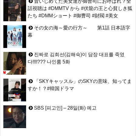
昔いじめてた美女達が御曹司にお呼ばれ？全
話視聴は #DMMTV から #伏龍の王と心貧しき狐
たち #DMMショート #御曹司 #財閥 #美女
その女の海～愛の行方～ 第1話 日本語字
幕
진짜로 김희선(김해숙)이 담장 대표를 죽였
다!!!!??? 나인룸 5화
「SKYキャッスル」のSKYの意味、知ってま
すか！？#韓国ドラマ
SBS [피고인] – 28일(화) 예고