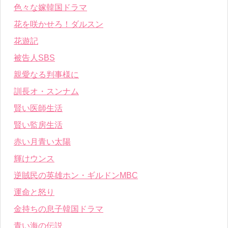
色々な嫁韓国ドラマ
花を咲かせろ！ダルスン
花遊記
被告人SBS
親愛なる判事様に
訓長オ・スンナム
賢い医師生活
賢い監房生活
赤い月青い太陽
輝けウンス
逆賊民の英雄ホン・ギルドンMBC
運命と怒り
金持ちの息子韓国ドラマ
青い海の伝説