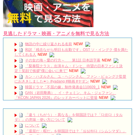
見逃したドラマ・映画・アニメを無料で見る方法
物語の中に繰り返される名前
NEW!
和訳「残念ながら明日も出勤です」OST ソ・イングク 僕を満た
してくれる人
NEW!
その女の海～愛の行方～ 第1話 日本語字幕
NEW!
「梨泰院クラス」出演キム・ドンヒ、待望の日本ファンミ決
定！笑顔で挨拶“僕に会いに来て”
NEW!
カン・ハヌルさん、ユ・ヘジンさん、ファン・ビョングク監督
におききしました✒✨ #yadang #映画 #ヤダン
NEW!
韓国ドラマ「不屈の嫁」制作発表会110609_1
NEW!
GAN（岩田剛典）、イ・チェミン、キム・ジェファン、
『KCON JAPAN 2026』のレッドカーペットに登場
NEW!
진짜로 김희선(김해숙)이 담장 대표를 죽였다!!!!??? 나인룸 5화
NEW!
イ・サンウ＆ハン・ジヘ主演「一緒に暮らしますか」視聴率
「違う（ちがう）・異なる」を韓国語では？「다르다（タル
34.2％で自己最高視聴率を再び更新 Big News TV
NEW!
ダ）」の意味・使い方について
「SKYキャッスル」のSKYの意味、知ってますか！？#韓国ドラ
について
マ
NEW!
「退屈だ・暇だ」を韓国語では？「심심하다（シムシマダ）」