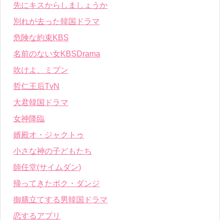
先にキスからしましょうか
別れが去った韓国ドラマ
危険な約束KBS
名前のない女KBSDrama
吹けよ、ミプン
哲仁王后TvN
大君韓国ドラマ
女神降臨
婿殿オ・ジャクトゥ
小さな神の子どもたち
師任堂(サイムダン)
帰ってきたポク・ダンジ
御膳立てする男韓国ドラマ
恋するアプリ