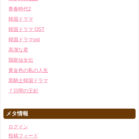
青春時代2
韓国ドラマ
韓国ドラマ OST
韓国ドラマost
高潔な君
鶏龍仙女伝
黄金色の私の人生
黒騎士韓国ドラマ
７日間の王妃
メタ情報
ログイン
投稿フィード