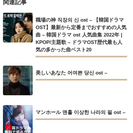
関連記事
か」出演で話題 Big News TV
職場の神 직장의 신 ost – 【韓国ドラマ
OST】最新から定番までおすすめの人気
曲 – 韓国ドラマ ost 人気曲集 2022年 |
Powered by livedoor 相互RSS
KPOP/主題歌 – ドラマOST歴代最も人
気の多かった曲ベスト20
美しいあなた 어여쁜 당신 ost –
マンホール 맨홀 이상한 나라의 필 ost –