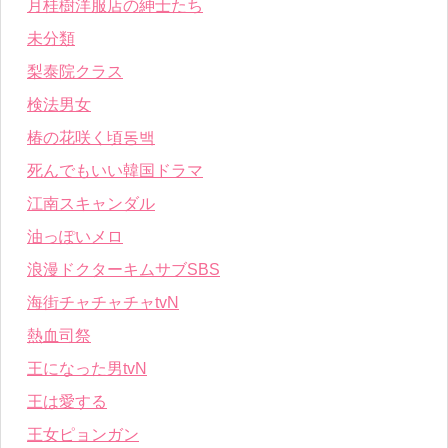
月桂樹洋服店の紳士たち
未分類
梨泰院クラス
検法男女
椿の花咲く頃동백
死んでもいい韓国ドラマ
江南スキャンダル
油っぽいメロ
浪漫ドクターキムサブSBS
海街チャチャチャtvN
熱血司祭
王になった男tvN
王は愛する
王女ピョンガン