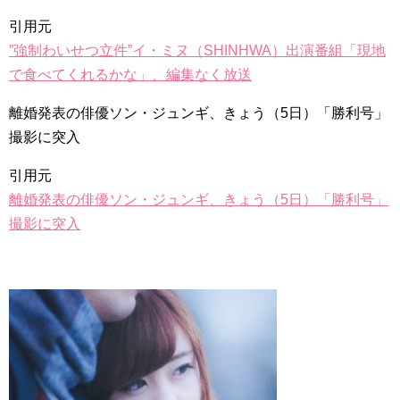
引用元
”強制わいせつ立件”イ・ミヌ（SHINHWA）出演番組「現地
Powered by livedoor 相互RSS
で食べてくれるかな」、編集なく放送
離婚発表の俳優ソン・ジュンギ、きょう（5日）「勝利号」
撮影に突入
引用元
離婚発表の俳優ソン・ジュンギ、きょう（5日）「勝利号」
撮影に突入