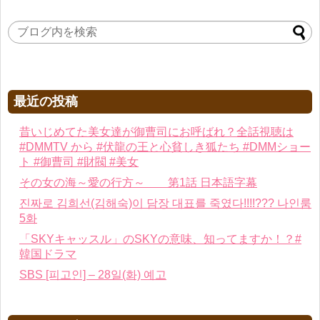
最近の投稿
昔いじめてた美女達が御曹司にお呼ばれ？全話視聴は
#DMMTV から #伏龍の王と心貧しき狐たち #DMMショー
ト #御曹司 #財閥 #美女
その女の海～愛の行方～ 第1話 日本語字幕
진짜로 김희선(김해숙)이 담장 대표를 죽였다!!!!??? 나인룸
5화
「SKYキャッスル」のSKYの意味、知ってますか！？#
韓国ドラマ
SBS [피고인] – 28일(화) 예고