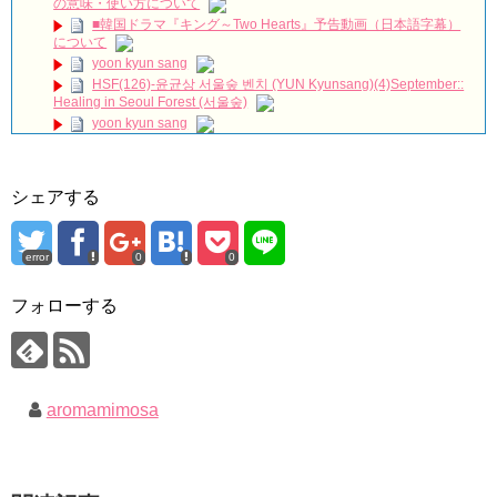
名節の書き入れ時を避けたクォン・サンウの自信不足？それと
の意味・使い方について
も隙間戦略？ロマンスで帰ってきた『ハートマン』観覧レビュー
■韓国ドラマ『キング～Two Hearts』予告動画（日本語字幕）
NEW!
について
SBS [피고인] – 28일(화) 예고
yoon kyun sang
ハン・ヘジン 한혜진 – (선공개) 강남 3대 얼짱 출신 &#39;한혜진
HSF(126)-윤균상 서울숲 벤치 (YUN Kyunsang)(4)September::
언니&#39; (ft. 도여니의 학창시절) | 편 먹고 갈래요? 밥블레스유 2
Healing in Seoul Forest (서울숲)
bobblessyou2 EP.18
yoon kyun sang
ソン・ヘギョ – ソンヘギョ キスまとめ
ユン・ギュンサン主演「潜入弁護人」第1回特別公開！
ハン・ヘジン 한혜진 – Still We (여전히 우리는)
九尾狐外伝 第２話 キム・ジウ チョ・ヒョンジェ
한가인 –
九尾狐外伝 メイキング03 ハン・イェスル
シェアする
「ライフ・ オン・ マーズ」2019年11月2日TSUTAYAにて先行
チョ・ヒョンジェ 조현재 九尾狐外伝 制作発表会
レンタル開始！
キム・テヒの弟イ・ワン♥イ・ボミ、今日（28日）結婚……
(ENG SUB) Behind The Scene Hyun Bin 현빈❤️ 손예진 Son Ye
Jin-Crash Landing On You/ヒョンビン❤️ソンイェジン / エンジョイ❕
error
0
0
「まず熱く掃除せよ」女優キム・ユジョン、「健康がとても回
復…痩せたのはソン・ジェリムのせい!? 」 (11/26)
ユン・ギュンサン、番組にも登場した愛猫が急死…イ・ソンギ
フォローする
【裏芸能】キムユジョンの熱愛彼氏はあの大物俳優
ョンら同僚芸能人から慰めの言葉が続々 – Taka News
キム・ユジョン、美しいセルフショットで近況を伝える“会いた
キム・レウォンの影絵遊び！？「黒騎士～永遠の約束～」メイ
いでしょ？” Big News TV
キングを一部公開（DVD-SET2特典映像より）
キム・ユジョン、新ドラマ「まず熱く掃除せよ」に出演確
定…“台本を見た瞬間惹かれた” 20180123
幻の王女チャミョンゴ エンディング
aromamimosa
YUCHUN ♥ LOVE 15 「成均館 5話」
[Fan MV]七日の王妃(7일의 왕비)OST – 정기고 (Junggigo) – 그
리고 그려도 (Miss You In My Heart)
Powered by livedoor 相互RSS
俳優カン・ギヨン、突然の熱愛宣言…「キム秘書がなぜそう