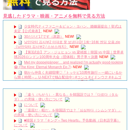
見逃したドラマ・映画・アニメを無料で見る方法
少女時代ティファニー＆ピョン・ヨハン、婚姻届提出！挙式は
未定【公式発表】
NEW!
30だけど17です（原題）
NEW!
낭만닥터 김사부2 이대로 못 보낸다😥! 1회~16회 엔딩 모음.zip
《낭만닥터 김사부2 / 스브스캐치》
NEW!
【第3試合】アン・ジェヒョン vs 梁靖崑｜韓国 vs 中国｜世界卓
球2026ロンドン100周年大会（団体戦）男子準々決勝
NEW!
Met my doppelgänger… and realized I’m actually good-looking
😂 (The King: Eternal Monarch Ep.7)
NEW!
朝から仲良く夫婦喧嘩♡『トッケビ10周年旅行～一緒にいるか
ら輝く時間～』U-NEXTで独占配信中✨#コンユ #イドンウク #キムゴ
ウン #ユインナ #トッケビ #unext #short
NEW!
本日は #ヨンウジン さんファンミーティング！ご出演作「#法
廷プリンス – イ判サ判 – 」から印象的なドアゴンッ！シーンをちょい
「違う（ちがう）・異なる」を韓国語では？「다르다（タル
見せ💟
NEW!
ダ）」の意味・使い方について
왜 최수종이 연기하면 눈물이 나오지ㅠㅠ 이게 연기 내공인가요 #
について
최수종 #고려거란전쟁 #하나뿐인내편 #박성훈 #전재준 | KBS 방송
「退屈だ・暇だ」を韓国語では？「심심하다（シムシマダ）」
NEW!
の意味・使い方について
イソンビン、授賞式でイグァンスに愛を告白。8年交際しても結
■韓国ドラマ『キング～Two Hearts』予告動画（日本語字幕）
婚しない理由とは？ #イグァンス #恋愛8
NEW!
について
2PMチャンソン&”兄貴”ヨン・ウジン、最高の笑顔！7/3ＤＶＤ