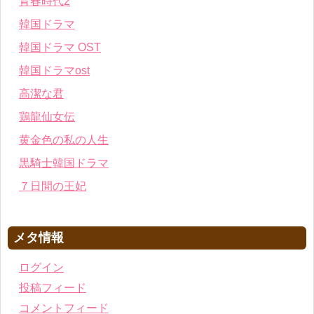
青春時代2
韓国ドラマ
韓国ドラマ OST
韓国ドラマost
高潔な君
鶏龍仙女伝
黄金色の私の人生
黒騎士韓国ドラマ
７日間の王妃
メタ情報
ログイン
投稿フィード
コメントフィード