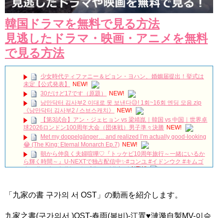
韓国ドラマを無料で見る方法
見逃したドラマ・映画・アニメを無料
で見る方法
少女時代ティファニー＆ピョン・ヨハン、婚姻届提出！挙式は
未定【公式発表】
NEW!
30だけど17です（原題）
NEW!
낭만닥터 김사부2 이대로 못 보낸다😥! 1회~16회 엔딩 모음.zip
《낭만닥터 김사부2 / 스브스캐치》
NEW!
【第3試合】アン・ジェヒョン vs 梁靖崑｜韓国 vs 中国｜世界卓
球2026ロンドン100周年大会（団体戦）男子準々決勝
NEW!
Met my doppelgänger… and realized I’m actually good-looking
😂 (The King: Eternal Monarch Ep.7)
NEW!
朝から仲良く夫婦喧嘩♡『トッケビ10周年旅行～一緒にいるか
ら輝く時間～』U-NEXTで独占配信中✨#コンユ #イドンウク #キムゴ
ウン #ユインナ #トッケビ #unext #short
NEW!
本日は #ヨンウジン さんファンミーティング！ご出演作「#法
廷プリンス – イ判サ判 – 」から印象的なドアゴンッ！シーンをちょい
見せ💟
NEW!
「九家の書 구가의 서 OST」の動画を紹介します。
왜 최수종이 연기하면 눈물이 나오지ㅠㅠ 이게 연기 내공인가요 #
최수종 #고려거란전쟁 #하나뿐인내편 #박성훈 #전재준 | KBS 방송
九家之書(구가의서 )OST-春雨(봄비)-江置♥漣漪自製MV-이승
NEW!