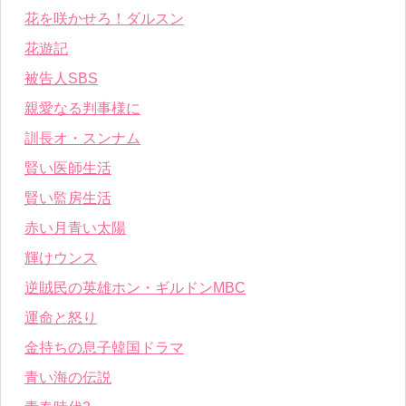
花を咲かせろ！ダルスン
花遊記
被告人SBS
親愛なる判事様に
訓長オ・スンナム
賢い医師生活
賢い監房生活
赤い月青い太陽
輝けウンス
逆賊民の英雄ホン・ギルドンMBC
運命と怒り
金持ちの息子韓国ドラマ
青い海の伝説