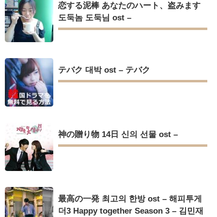
恋する泥棒 あなたのハート、盗みます
도둑놈 도둑님 ost –
Powered by livedoor 相互RSS
テバク 대박 ost – テバク
神の贈り物 14日 신의 선물 ost –
最高の一発 최고의 한방 ost – 해피투게
더3 Happy together Season 3 – 김민재