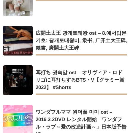
広開土太王 광개토태왕 ost – 8.예서입문
기초: 광개토대왕비, 隶书, 广开土大王碑,
隸書, 廣開土大王碑
耳打ち 귓속말 ost – オリヴィア・ロド
リゴに耳打ちするBTS・V【グラミー賞
2022】 #Shorts
ワンダフルママ 원더풀 마마 ost –
2016.3.2DVD レンタル開始「ワンダフ
ル・ラブ～愛の改造計画～」日本版予告