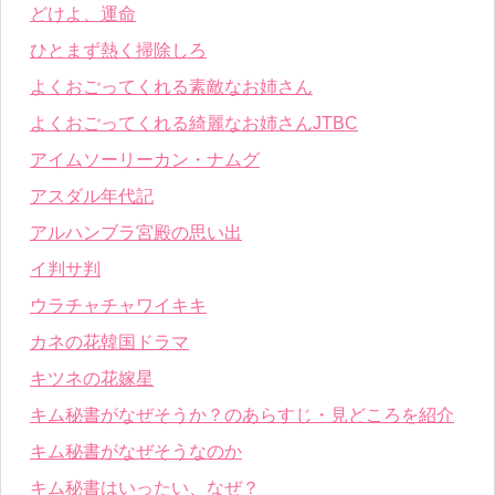
どけよ、運命
ひとまず熱く掃除しろ
よくおごってくれる素敵なお姉さん
よくおごってくれる綺麗なお姉さんJTBC
アイムソーリーカン・ナムグ
アスダル年代記
アルハンブラ宮殿の思い出
イ判サ判
ウラチャチャワイキキ
カネの花韓国ドラマ
キツネの花嫁星
キム秘書がなぜそうか？のあらすじ・見どころを紹介
キム秘書がなぜそうなのか
キム秘書はいったい、なぜ？