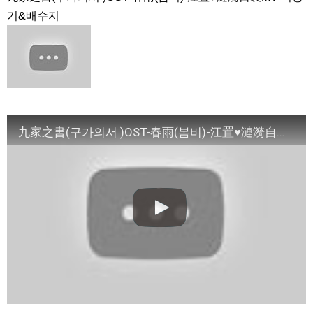
イソンビン、授賞式でイグァンスに愛を告白。8年交際しても結
기&배수지
婚しない理由とは？ #イグァンス #恋愛8
NEW!
2PMチャンソン&”兄貴”ヨン・ウジン、最高の笑顔！7/3ＤＶＤ
リリース「七日の王妃」より
NEW!
Arthdal Chronicles: The Sword of Aramun – Eunseom &
Saya
NEW!
「耳打ち（原題）」イ・サンユンver.
NEW!
「違う（ちがう）・異なる」を韓国語では？「다르다（タル
ダ）」の意味・使い方について
について
九家之書(구가의서 )OST-春雨(봄비)-江置♥漣漪自製MV-이승기&배수지
「退屈だ・暇だ」を韓国語では？「심심하다（シムシマダ）」
の意味・使い方について
■韓国ドラマ『キング～Two Hearts』予告動画（日本語字幕）
について
yoon kyun sang
HSF(126)-윤균상 서울숲 벤치 (YUN Kyunsang)(4)September::
Healing in Seoul Forest (서울숲)
yoon kyun sang
ユン・ギュンサン主演「潜入弁護人」第1回特別公開！
ハン・ヘジン 한혜진 – (선공개) 강남 3대 얼짱 출신 &#39;한혜진
언니&#39; (ft. 도여니의 학창시절) | 편 먹고 갈래요? 밥블레스유 2
bobblessyou2 EP.18
ソン・ヘギョ – ソンヘギョ キスまとめ
ハン・ヘジン 한혜진 – Still We (여전히 우리는)
한가인 –