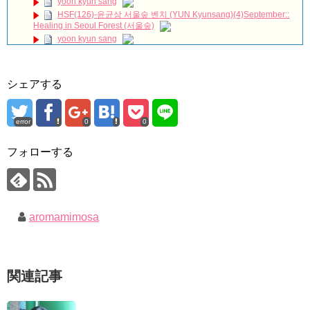
yoon kyun sang
リリース「七日の王妃」より
NEW!
HSF(126)-윤균상 서울숲 벤치 (YUN Kyunsang)(4)September::
Arthdal Chronicles: The Sword of Aramun – Eunseom &
Healing in Seoul Forest (서울숲)
Saya
NEW!
yoon kyun sang
「耳打ち（原題）」イ・サンユンver.
NEW!
ユン・ギュンサン主演「潜入弁護人」第1回特別公開！
ハン・ヘジン 한혜진 – (선공개) 강남 3대 얼짱 출신 &#39;한혜진
언니&#39; (ft. 도여니의 학창시절) | 편 먹고 갈래요? 밥블레스유 2
九尾狐外伝 第２話 キム・ジウ チョ・ヒョンジェ
bobblessyou2 EP.18
九尾狐外伝 メイキング03 ハン・イェスル
シェアする
ソン・ヘギョ – ソンヘギョ キスまとめ
チョ・ヒョンジェ 조현재 九尾狐外伝 制作発表会
ハン・ヘジン 한혜진 – Still We (여전히 우리는)
キム・テヒの弟イ・ワン♥イ・ボミ、今日（28日）結婚……
한가인 –
error
0
0
「ライフ・ オン・ マーズ」2019年11月2日TSUTAYAにて先行
「まず熱く掃除せよ」女優キム・ユジョン、「健康がとても回
レンタル開始！
復…痩せたのはソン・ジェリムのせい!? 」 (11/26)
(ENG SUB) Behind The Scene Hyun Bin 현빈❤️ 손예진 Son Ye
フォローする
【裏芸能】キムユジョンの熱愛彼氏はあの大物俳優
Jin-Crash Landing On You/ヒョンビン❤️ソンイェジン / エンジョイ❕
キム・ユジョン、美しいセルフショットで近況を伝える“会いた
いでしょ？” Big News TV
ユン・ギュンサン、番組にも登場した愛猫が急死…イ・ソンギ
キム・ユジョン、新ドラマ「まず熱く掃除せよ」に出演確
ョンら同僚芸能人から慰めの言葉が続々 – Taka News
定…“台本を見た瞬間惹かれた” 20180123
キム・レウォンの影絵遊び！？「黒騎士～永遠の約束～」メイ
幻の王女チャミョンゴ エンディング
aromamimosa
キングを一部公開（DVD-SET2特典映像より）
YUCHUN ♥ LOVE 15 「成均館 5話」
[Fan MV]七日の王妃(7일의 왕비)OST – 정기고 (Junggigo) – 그
리고 그려도 (Miss You In My Heart)
俳優カン・ギヨン、突然の熱愛宣言…「キム秘書がなぜそう
関連記事
か」出演で話題 Big News TV
Powered by livedoor 相互RSS