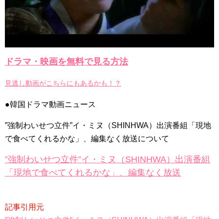
俳優カン・ギヨン、突然の熱愛宣言…「キム秘書がなぜそう
か」出演で話題 Big News TV
ドラマ・映画を無料で見る方法
Powered by livedoor 相互RSS
見逃し動画がこちらにもあるかも！？
●韓国ドラマ動画ニュース
”強制わいせつ立件”イ・ミヌ（SHINHWA）出演番組「現地
で食べてくれるかな」、編集なく放送について
”強制わいせつ立件”イ・ミヌ（SHINHWA）出演番組
「現地で食べてくれるかな」、編集なく放送
記事引用元