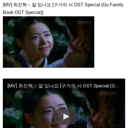
[MV] 최진혁 – 잘 있나요 [구가의 서 OST Special (Gu Family
九尾狐外伝 第２話 キム・ジウ チョ・ヒョンジェ
九尾狐外伝 メイキング03 ハン・イェスル
Book OST Special)]
チョ・ヒョンジェ 조현재 九尾狐外伝 制作発表会
キム・テヒの弟イ・ワン♥イ・ボミ、今日（28日）結婚……
「ライフ・ オン・ マーズ」2019年11月2日TSUTAYAにて先行
レンタル開始！
(ENG SUB) Behind The Scene Hyun Bin 현빈❤️ 손예진 Son Ye
Jin-Crash Landing On You/ヒョンビン❤️ソンイェジン / エンジョイ❕
ユン・ギュンサン、番組にも登場した愛猫が急死…イ・ソンギ
ョンら同僚芸能人から慰めの言葉が続々 – Taka News
キム・レウォンの影絵遊び！？「黒騎士～永遠の約束～」メイ
キングを一部公開（DVD-SET2特典映像より）
「まず熱く掃除せよ」女優キム・ユジョン、「健康がとても回
復…痩せたのはソン・ジェリムのせい!? 」 (11/26)
[MV] 최진혁 – 잘 있나요 [구가의 서 OST Special (Gu Family Book OST Special)]
【裏芸能】キムユジョンの熱愛彼氏はあの大物俳優
キム・ユジョン、美しいセルフショットで近況を伝える“会いた
いでしょ？” Big News TV
キム・ユジョン、新ドラマ「まず熱く掃除せよ」に出演確
定…“台本を見た瞬間惹かれた” 20180123
幻の王女チャミョンゴ エンディング
YUCHUN ♥ LOVE 15 「成均館 5話」
[Fan MV]七日の王妃(7일의 왕비)OST – 정기고 (Junggigo) – 그
리고 그려도 (Miss You In My Heart)