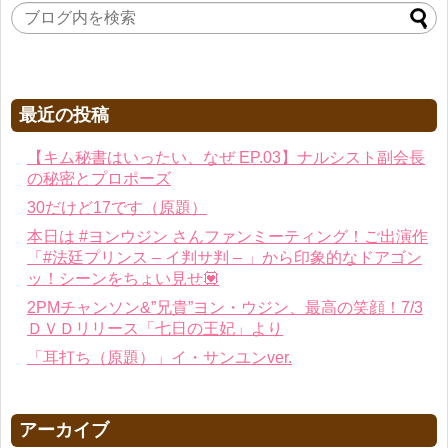
最近の投稿
【キム秘書はいったい、なぜ EP.03】ナルシスト副会長
の秘密とプロポーズ
30だけど17です（原題）
本日は #ヨンウジン さんファンミーティング！ご出演作
「#法廷プリンス – イ判サ判 – 」から印象的なドアゴン
ッ！シーンをちょい見せ💟
2PMチャンソン&”兄貴”ヨン・ウジン、最高の笑顔！7/3
ＤＶＤリリース「七日の王妃」より
「耳打ち（原題）」イ・サンユンver.
アーカイブ