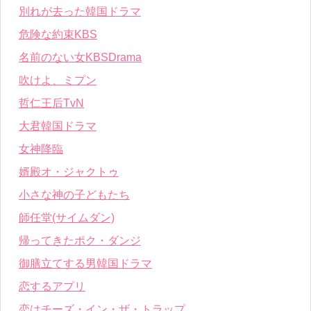
別れが去った韓国ドラマ
危険な約束KBS
名前のない女KBSDrama
吹けよ、ミプン
哲仁王后TvN
大君韓国ドラマ
女神降臨
婿殿オ・ジャクトゥ
小さな神の子どもたち
師任堂(サイムダン)
帰ってきたポク・ダンジ
御膳立てする男韓国ドラマ
恋するアプリ
恋はチーズ・イン・ザ・トラップ