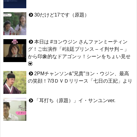
30だけど17です（原題）
本日は #ヨンウジン さんファンミーティン
グ！ご出演作「#法廷プリンス – イ判サ判 – 」
から印象的なドアゴンッ！シーンをちょい見せ
💟
2PMチャンソン&”兄貴”ヨン・ウジン、最高
の笑顔！7/3ＤＶＤリリース「七日の王妃」より
「耳打ち（原題）」イ・サンユンver.