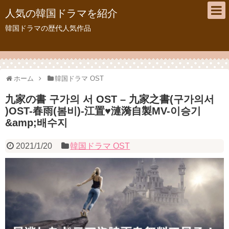
人気の韓国ドラマを紹介
韓国ドラマの歴代人気作品
ホーム
韓国ドラマ OST
九家の書 구가의 서 OST – 九家之書(구가의서
)OST-春雨(봄비)-江置♥漣漪自製MV-이승기
&amp;배수지
2021/1/20
韓国ドラマ OST