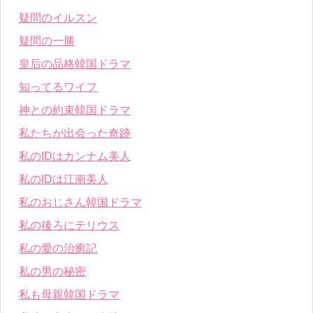
疑問のイルスン
疑問の一勝
皇后の品格韓国ドラマ
知ってるワイフ
神との約束韓国ドラマ
私たちが出会った奇跡
私のIDはカンナム美人
私のIDは江南美人
私のおじさん韓国ドラマ
私の後ろにテリウス
私の愛の治癒記
私の男の秘密
私も母親韓国ドラマ