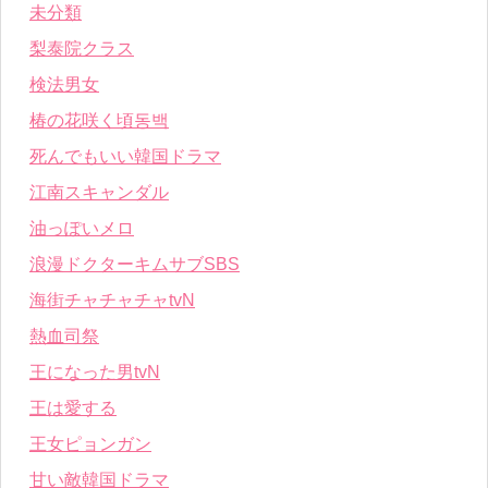
未分類
梨泰院クラス
検法男女
椿の花咲く頃동백
死んでもいい韓国ドラマ
江南スキャンダル
油っぽいメロ
浪漫ドクターキムサブSBS
海街チャチャチャtvN
熱血司祭
王になった男tvN
王は愛する
王女ピョンガン
甘い敵韓国ドラマ