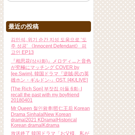
最近の投稿
김민석, 위기 순간 지성 도움으로 ‘도
주 성공’ 《Innocent Defendant》 피
고인 EP13
『相思花(상사화)』メロディㅡと音色
が究極にマッチング COVER by
[ee.Swim]. 韓国ドラマ『逆賊-民の英
雄ホン・ギルドン-』OST. [4K/LIVE]
[The Rich Son] 부잣집 아들 6회- I
recall the past with my boyfriend
20180401
Mr Queen 철인왕후|哲仁王后 Korean
Drama Sinhala|New Korean
drama|2021 KDrama|Historical
Korean drama|Kdrama
放送終了 韓国ドラマ「お父様、私が