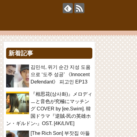
新着記事
김민석, 위기 순간 지성 도움
으로 ‘도주 성공’ 《Innocent
Defendant》 피고인 EP13
『相思花(상사화)』メロディ
ㅡと音色が究極にマッチン
グ COVER by [ee.Swim]. 韓
国ドラマ『逆賊-民の英雄ホ
ン・ギルドン-』OST. [4K/LIVE]
[The Rich Son] 부잣집 아들