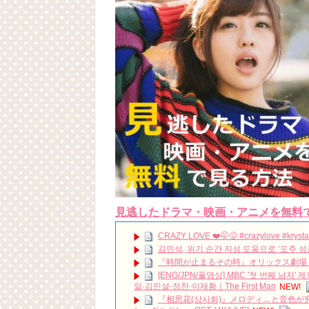
見逃したドラマ・映画・アニメを無料
CRAZY LOVE ❤️🤭😜 #crazylove #krysta
김민석, 위기 순간 지성 도움으로 ‘도주 성공’ 《
『時間が止まるその時』オリックス劇場 昼の
[ENG/JPN/풀영상] MBC '첫 번째 남자
일·김민설·정찬·이재황｜The First Man
NEW!
『相思花(상사화)』メロディㅡと音色が究極に