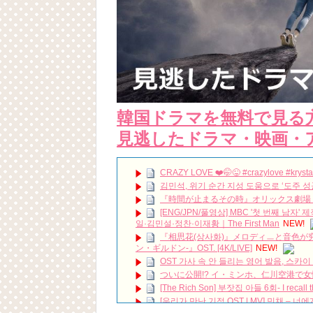
韓国ドラマを無料で見る
見逃したドラマ・映画・
CRAZY LOVE ❤️🤭😜 #crazylove #krysta
김민석, 위기 순간 지성 도움으로 ‘도주 성공’ 《
『時間が止まるその時』オリックス劇場 昼の
[ENG/JPN/풀영상] MBC '첫 번째 남자
일·김민설·정찬·이재황｜The First Man
NEW!
『相思花(상사화)』メロディㅡと音色が究極に
ン・ギルドン-』OST. [4K/LIVE]
NEW!
OST 가사 속 안 들리는 영어 발음, 스카이 캐슬, W
ついに公開!? イ・ミンホ、仁川空港で
[The Rich Son] 부잣집 아들 6회- I recall th
[우리가 만난 기적 OST | MV] 민채 – 너에게 물들어