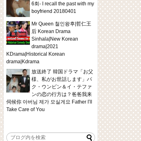
6회- I recall the past with my
boyfriend 20180401
Mr Queen 철인왕후|哲仁王
后 Korean Drama
Sinhala|New Korean
drama|2021
KDrama|Historical Korean
drama|Kdrama
放送終了 韓国ドラマ「お父
様、私がお世話します」パ
ク・ウンビン＆イ・テファ
ンの恋の行方は？爸爸我来
伺候你 아버님 제가 모실게요 Father I'll
Take Care of You