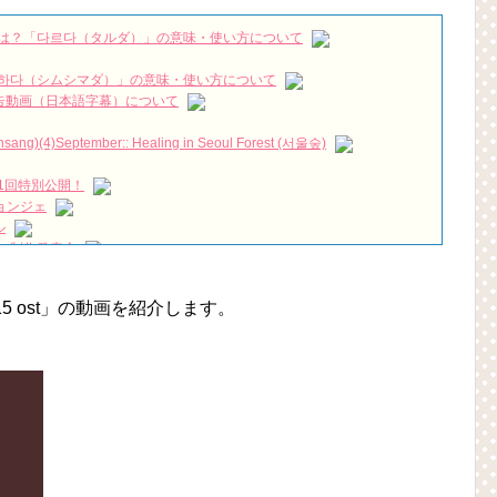
 Soo Leaves Everyone Smiling With His Hilarious Media Pose
NEW!
は？「다르다（タルダ）」の意味・使い方について
inhala|New Korean drama|2021 KDrama|Historical Korean
思ったこと。
NEW!
하다（シムシマダ）」の意味・使い方について
짱 출신 &#39;한혜진 언니&#39; (ft. 도여니의 학창시절) | 편 먹고 갈래
』予告動画（日本語字幕）について
)(4)September:: Healing in Seoul Forest (서울숲)
우리는)
1回特別公開！
月2日TSUTAYAにて先行レンタル開始！
ョンジェ
 Bin 현빈❤️ 손예진 Son Ye Jin-Crash Landing On You/ヒョンビン❤️ソンイ
ル
 制作発表会
が急死…イ・ソンギョンら同僚芸能人から慰めの言葉が続々 – Taka
（28日）結婚……
ン、「健康がとても回復…痩せたのはソン・ジェリムのせい!? 」
永遠の約束～」メイキングを一部公開（DVD-SET2特典映像より）
15 ost」の動画を紹介します。
の大物俳優
を伝える“会いたいでしょ？” Big News TV
よ」に出演確定…“台本を見た瞬間惹かれた” 20180123
(Junggigo) – 그리고 그려도 (Miss You In My Heart)
秘書がなぜそうか」出演で話題 Big News TV