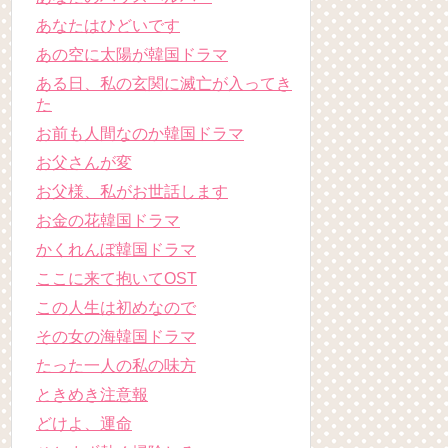
あなたはひどいです
あの空に太陽が韓国ドラマ
ある日、私の玄関に滅亡が入ってき
た
お前も人間なのか韓国ドラマ
お父さんが変
お父様、私がお世話します
お金の花韓国ドラマ
かくれんぼ韓国ドラマ
ここに来て抱いてOST
この人生は初めなので
その女の海韓国ドラマ
たった一人の私の味方
ときめき注意報
どけよ、運命