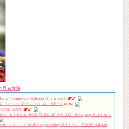
で見る方法
ljung #kimjaewook #kdrama #shorts #edit
NEW!
Innocent Defendant》 피고인 EP13
NEW!
部 19/3/3
NEW!
' 제작발표회｜함은정 HAHM EUNJUNG·오현경 Oh Hyunkyung·윤선우·박건
マッチング COVER by [ee.Swim]. 韓国ドラマ『逆賊-民の英雄ホ