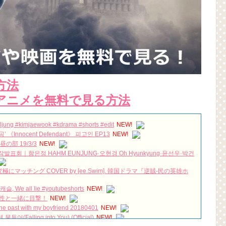
方法
アニメを無料で見る方法
ljung #kimjaewook #kdrama #shorts #edit
NEW!
Innocent Defendant》 피고인 EP13
NEW!
部 19/3/3
NEW!
' 제작발표회｜함은정 HAHM EUNJUNG·오현경 Oh Hyunkyung·윤선우·박건
マッチング COVER by [ee.Swim]. 韓国ドラマ『逆賊-民の英雄ホ
e all lie #youtubeshorts
NEW!
女性と一緒に目撃！
NEW!
e past with my boyfriend 20180401
NEW!
(Falling into You) (Official)
NEW!