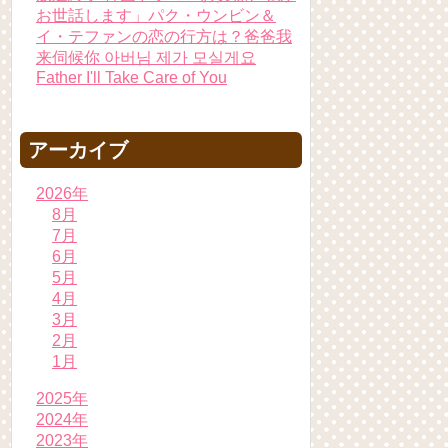
お世話します」パク・ウンビン＆
イ・テファンの恋の行方は？爸爸我
来伺候你 아버님 제가 모실게요
Father I'll Take Care of You
アーカイブ
2026年
8月
7月
6月
5月
4月
3月
2月
1月
2025年
2024年
2023年