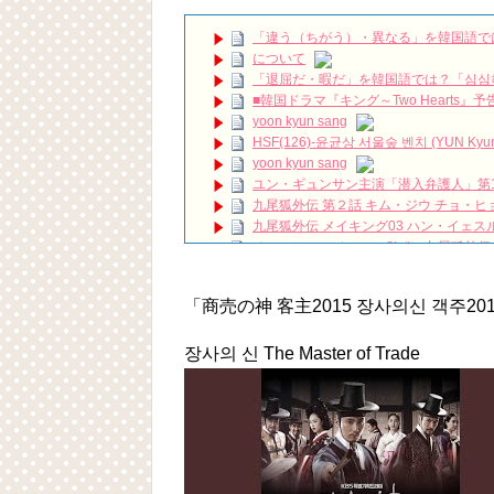
He Never Fails to Entertain! Lee Kwang
「違う（ちがう）・異なる」を韓国語で
Mr Queen 철인왕후|哲仁王后 Korean Drama S
drama|Kdrama
NEW!
について
【韓国ドラマ】ペントハウス見たときに
「退屈だ・暇だ」を韓国語では？「심심
ハン・ヘジン 한혜진 – (선공개) 강남 3대 얼
■韓国ドラマ『キング～Two Hearts
요? 밥블레스유 2 bobblessyou2 EP.18
yoon kyun sang
ソン・ヘギョ – ソンヘギョ キスまとめ
HSF(126)-윤균상 서울숲 벤치 (YUN Kyunsang
ハン・ヘジン 한혜진 – Still We (여전히 
yoon kyun sang
한가인 –
ユン・ギュンサン主演「潜入弁護人」第
「ライフ・ オン・ マーズ」2019年11
九尾狐外伝 第２話 キム・ジウ チョ・ヒ
(ENG SUB) Behind The Scene Hyun
九尾狐外伝 メイキング03 ハン・イェス
ェジン / エンジョイ❕
チョ・ヒョンジェ 조현재 九尾狐外伝
ユン・ギュンサン、番組にも登場した愛猫
キム・テヒの弟イ・ワン♥イ・ボミ、今日
News
「まず熱く掃除せよ」女優キム・ユジョ
キム・レウォンの影絵遊び！？「黒騎士～
「商売の神 客主2015 장사의신 객주20
(11/26)
【裏芸能】キムユジョンの熱愛彼氏はあ
キム・ユジョン、美しいセルフショットで近況
장사의 신 The Master of Trade
キム・ユジョン、新ドラマ「まず熱く掃除せ
幻の王女チャミョンゴ エンディング
YUCHUN ♥ LOVE 15 「成均館 5話」
[Fan MV]七日の王妃(7일의 왕비)OST – 정기고 
Powered by livedoor 相互RSS
俳優カン・ギヨン、突然の熱愛宣言…「キム