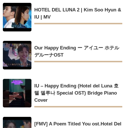
HOTEL DEL LUNA 2 | Kim Soo Hyun &
IU | MV
Our Happy Ending ー アイユー ホテル
デルーナOST
IU – Happy Ending (Hotel del Luna 호
텔 델루나 Special OST) Bridge Piano
Cover
[FMV] A Poem Titled You ost.Hotel Del