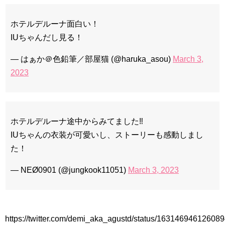
チョ・ヒョンジェ 조현재 九尾狐外伝 制作発表会
キム・テヒの弟イ・ワン♥イ・ボミ、今日（28日）結婚……
ホテルデルーナ面白い！
「ライフ・ オン・ マーズ」2019年11月2日TSUTAYAにて先行
レンタル開始！
IUちゃんだし見る！
(ENG SUB) Behind The Scene Hyun Bin 현빈❤️ 손예진 Son Ye
Jin-Crash Landing On You/ヒョンビン❤️ソンイェジン / エンジョイ❕
— はぁか＠色鉛筆／部屋猫 (@haruka_asou)
March 3,
ユン・ギュンサン、番組にも登場した愛猫が急死…イ・ソンギ
2023
ョンら同僚芸能人から慰めの言葉が続々 – Taka News
キム・レウォンの影絵遊び！？「黒騎士～永遠の約束～」メイ
キングを一部公開（DVD-SET2特典映像より）
「まず熱く掃除せよ」女優キム・ユジョン、「健康がとても回
復…痩せたのはソン・ジェリムのせい!? 」 (11/26)
ホテルデルーナ途中からみてました‼️
【裏芸能】キムユジョンの熱愛彼氏はあの大物俳優
キム・ユジョン、美しいセルフショットで近況を伝える“会いた
IUちゃんの衣装が可愛いし、ストーリーも感動しまし
いでしょ？” Big News TV
た！
キム・ユジョン、新ドラマ「まず熱く掃除せよ」に出演確
定…“台本を見た瞬間惹かれた” 20180123
幻の王女チャミョンゴ エンディング
— NEØ0901 (@jungkook11051)
March 3, 2023
YUCHUN ♥ LOVE 15 「成均館 5話」
[Fan MV]七日の王妃(7일의 왕비)OST – 정기고 (Junggigo) – 그
리고 그려도 (Miss You In My Heart)
俳優カン・ギヨン、突然の熱愛宣言…「キム秘書がなぜそう
か」出演で話題 Big News TV
https://twitter.com/demi_aka_agustd/status/16314694612608