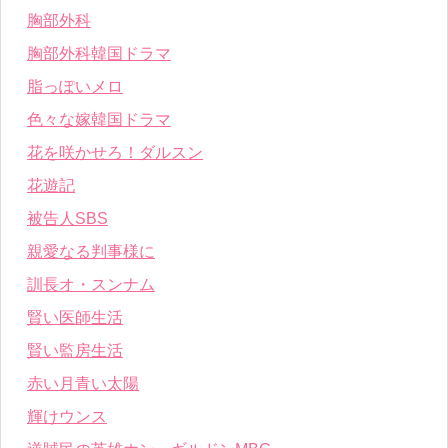
胸部外科
胸部外科韓国ドラマ
脂っぽいメロ
色々な嫁韓国ドラマ
花を咲かせろ！ダルスン
花遊記
被告人SBS
親愛なる判事様に
訓長オ・スンナム
賢い医師生活
賢い監房生活
赤い月青い太陽
輝けウンス