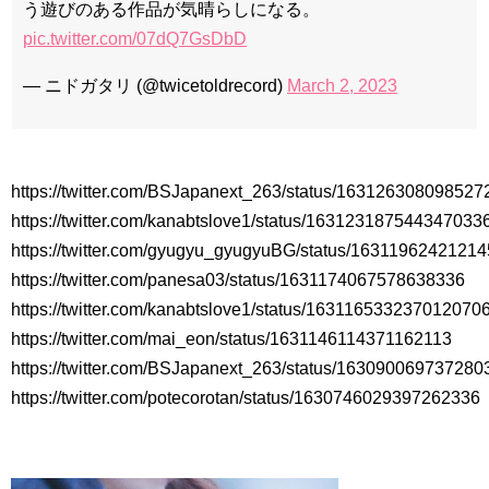
う遊びのある作品が気晴らしになる。
pic.twitter.com/07dQ7GsDbD
— ニドガタリ (@twicetoldrecord)
March 2, 2023
https://twitter.com/BSJapanext_263/status/16312630809852
https://twitter.com/kanabtslove1/status/163123187544347033
https://twitter.com/gyugyu_gyugyuBG/status/1631196242121
https://twitter.com/panesa03/status/1631174067578638336
https://twitter.com/kanabtslove1/status/163116533237012070
https://twitter.com/mai_eon/status/1631146114371162113
https://twitter.com/BSJapanext_263/status/16309006973728
https://twitter.com/potecorotan/status/1630746029397262336