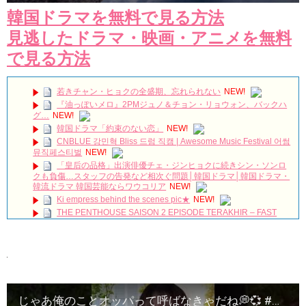
韓国ドラマを無料で見る方法
見逃したドラマ・映画・アニメを無料
で見る方法
若きチャン・ヒョクの全盛期、忘れられない
NEW!
『油っぽいメロ』2PMジュノ＆チョン・リョウォン、バックハ
グ…
NEW!
韓国ドラマ「約束のない恋」
NEW!
CNBLUE 강민혁 Bliss 드럼 직캠 | Awesome Music Festival 어썸
뮤직페스티벌
NEW!
「皇后の品格」出演俳優チェ・ジンヒョクに続きシン・ソンロ
クも負傷…スタッフの告発など相次ぐ問題│韓国ドラマ│韓国ドラマ・
韓流ドラマ 韓国芸能ならワウコリア
NEW!
Ki empress behind the scenes pic★
NEW!
THE PENTHOUSE SAISON 2 EPISODE TERAKHIR – FAST
PRIVIEW – KDRAMA
NEW!
🎬 최진혁 | 뮤지컬 블러디러브 새해인사 커튼콜 | 250101 | #최진
혁 #뮤지컬 #드라큘라 #그날들 #커튼콜 #shorts #불후의명곡 #영원 #미
우새 #최진혁아카이브
NEW!
※ 歌 【 ソガンジュン 沼 】5urprise メンバー ソ・ガンジュン
沼! Netflix 恋はチーズインザトラップ キスシーン
NEW!
【ぷちナビ】『ペントハウス』 │ いよいよ10月5日（木）シー
じゃあ俺のことオッパって呼ばなきゃだね💭💞 #ホテルデルーナ #호텔델루나 #韓ドラ
ズン２も見放題配信決定！
NEW!