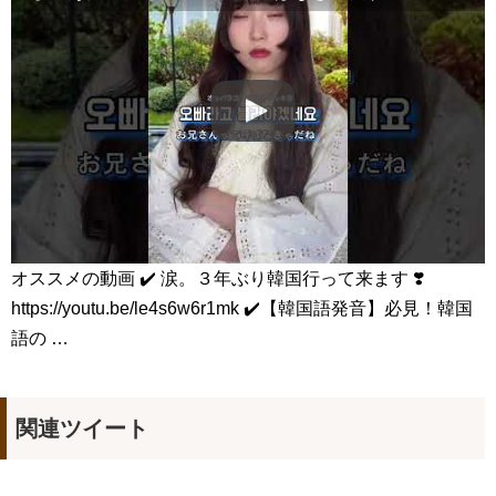
【年収バレる】一発のギャラ最高額を聞いて徐々に増やす【第
二弾】
NEW!
チョン・ウンウ急逝…享年40歳｜最後のSNS投稿に隠された意
味とは？韓国俳優の突然の別れ
NEW!
「違う（ちがう）・異なる」を韓国語では？「다르다（タル
ダ）」の意味・使い方について
について
「退屈だ・暇だ」を韓国語では？「심심하다（シムシマダ）」
の意味・使い方について
■韓国ドラマ『キング～Two Hearts』予告動画（日本語字幕）
について
yoon kyun sang
HSF(126)-윤균상 서울숲 벤치 (YUN Kyunsang)(4)September::
Healing in Seoul Forest (서울숲)
オススメの動画 ✔️ 涙。３年ぶり韓国行って来ます ❣️
yoon kyun sang
https://youtu.be/le4s6w6r1mk ✔️【韓国語発音】必見！韓国
ユン・ギュンサン主演「潜入弁護人」第1回特別公開！
語の …
ハン・ヘジン 한혜진 – (선공개) 강남 3대 얼짱 출신 &#39;한혜진
언니&#39; (ft. 도여니의 학창시절) | 편 먹고 갈래요? 밥블레스유 2
bobblessyou2 EP.18
ソン・ヘギョ – ソンヘギョ キスまとめ
ハン・ヘジン 한혜진 – Still We (여전히 우리는)
関連ツイート
한가인 –
九尾狐外伝 第２話 キム・ジウ チョ・ヒョンジェ
九尾狐外伝 メイキング03 ハン・イェスル