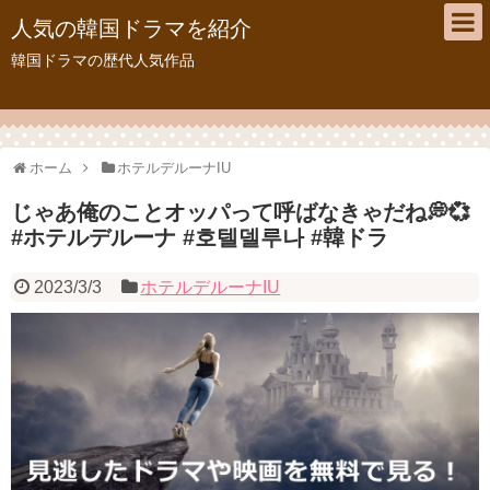
人気の韓国ドラマを紹介
韓国ドラマの歴代人気作品
ホーム
ホテルデルーナIU
じゃあ俺のことオッパって呼ばなきゃだね💭💞
#ホテルデルーナ #호텔델루나 #韓ドラ
2023/3/3
ホテルデルーナIU