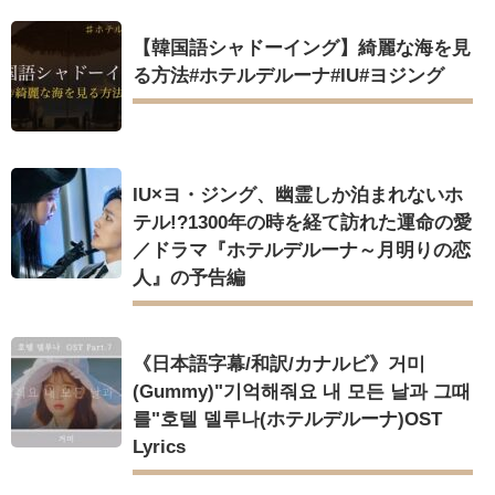
【韓国語シャドーイング】綺麗な海を見
る方法#ホテルデルーナ#IU#ヨジング
IU×ヨ・ジング、幽霊しか泊まれないホ
テル!?1300年の時を経て訪れた運命の愛
／ドラマ『ホテルデルーナ～月明りの恋
人』の予告編
《日本語字幕/和訳/カナルビ》거미
(Gummy)"기억해줘요 내 모든 날과 그때
를"호텔 델루나(ホテルデルーナ)OST
Lyrics