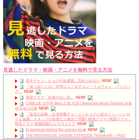
見逃したドラマ・映画・アニメを無料で見る方法
若きチャン・ヒョクの全盛期、忘れられない
NEW!
『油っぽいメロ』2PMジュノ＆チョン・リョウォン、バックハ
グ…
NEW!
韓国ドラマ「約束のない恋」
NEW!
CNBLUE 강민혁 Bliss 드럼 직캠 | Awesome Music Festival 어썸
뮤직페스티벌
NEW!
「皇后の品格」出演俳優チェ・ジンヒョクに続きシン・ソンロ
クも負傷…スタッフの告発など相次ぐ問題│韓国ドラマ│韓国ドラマ・
韓流ドラマ 韓国芸能ならワウコリア
NEW!
Ki empress behind the scenes pic★
NEW!
THE PENTHOUSE SAISON 2 EPISODE TERAKHIR – FAST