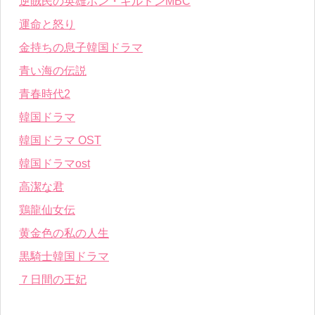
逆賊民の英雄ホン・ギルドンMBC
運命と怒り
金持ちの息子韓国ドラマ
青い海の伝説
青春時代2
韓国ドラマ
韓国ドラマ OST
韓国ドラマost
高潔な君
鶏龍仙女伝
黄金色の私の人生
黒騎士韓国ドラマ
７日間の王妃