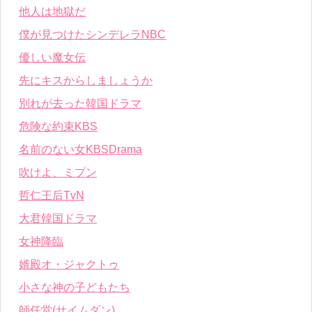
他人は地獄だ
僕が見つけたシンデレラNBC
優しい魔女伝
先にキスからしましょうか
別れが去った韓国ドラマ
危険な約束KBS
名前のない女KBSDrama
吹けよ、ミプン
哲仁王后TvN
大君韓国ドラマ
女神降臨
婿殿オ・ジャクトゥ
小さな神の子どもたち
師任堂(サイムダン)