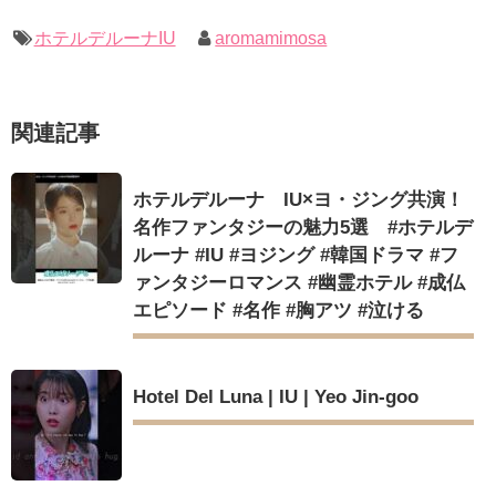
キングを一部公開（DVD-SET2特典映像より）
定…“台本を見た瞬間惹かれた” 20180123
幻の王女チャミョンゴ エンディング
ホテルデルーナIU
aromamimosa
YUCHUN ♥ LOVE 15 「成均館 5話」
[Fan MV]七日の王妃(7일의 왕비)OST – 정기고 (Junggigo) – 그
리고 그려도 (Miss You In My Heart)
俳優カン・ギヨン、突然の熱愛宣言…「キム秘書がなぜそう
関連記事
か」出演で話題 Big News TV
Powered by livedoor 相互RSS
ホテルデルーナ IU×ヨ・ジング共演！
名作ファンタジーの魅力5選 #ホテルデ
ルーナ #IU #ヨジング #韓国ドラマ #フ
Powered by livedoor 相互RSS
ァンタジーロマンス #幽霊ホテル #成仏
エピソード #名作 #胸アツ #泣ける
Hotel Del Luna | IU | Yeo Jin-goo