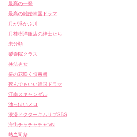
最高の一発
最高の離婚韓国ドラマ
月が浮かぶ川
月桂樹洋服店の紳士たち
未分類
梨泰院クラス
検法男女
椿の花咲く頃동백
死んでもいい韓国ドラマ
江南スキャンダル
油っぽいメロ
浪漫ドクターキムサブSBS
海街チャチャチャtvN
熱血司祭