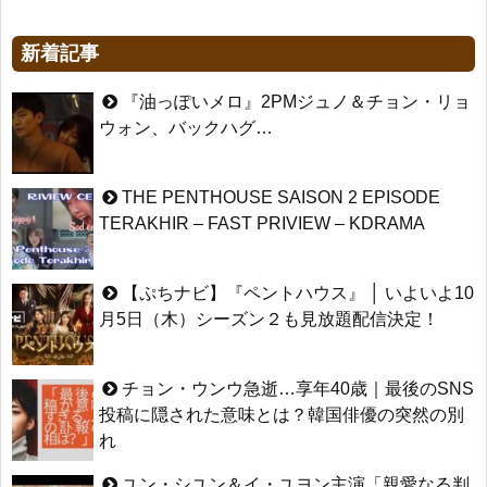
新着記事
『油っぽいメロ』2PMジュノ＆チョン・リョ
ウォン、バックハグ…
THE PENTHOUSE SAISON 2 EPISODE
TERAKHIR – FAST PRIVIEW – KDRAMA
【ぷちナビ】『ペントハウス』 │ いよいよ10
月5日（木）シーズン２も見放題配信決定！
チョン・ウンウ急逝…享年40歳｜最後のSNS
投稿に隠された意味とは？韓国俳優の突然の別
れ
ユン・シユン＆イ・ユヨン主演「親愛なる判