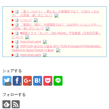
PRIVIEW – KDRAMA
NEW!
🎬 최진혁 | 뮤지컬 블러디러브 새해인사 커튼콜 | 250101 | #최진
혁 #뮤지컬 #드라큘라 #그날들 #커튼콜 #shorts #불후의명곡 #영원 #미
「違う（ちがう）・異なる」を韓国語では？「다르다（タル
우새 #최진혁아카이브
NEW!
ダ）」の意味・使い方について
※ 歌 【 ソガンジュン 沼 】5urprise メンバー ソ・ガンジュン
について
沼! Netflix 恋はチーズインザトラップ キスシーン
NEW!
「退屈だ・暇だ」を韓国語では？「심심하다（シムシマダ）」
【ぷちナビ】『ペントハウス』 │ いよいよ10月5日（木）シー
の意味・使い方について
ズン２も見放題配信決定！
NEW!
■韓国ドラマ『キング～Two Hearts』予告動画（日本語字幕）
【年収バレる】一発のギャラ最高額を聞いて徐々に増やす【第
について
二弾】
NEW!
yoon kyun sang
チョン・ウンウ急逝…享年40歳｜最後のSNS投稿に隠された意
HSF(126)-윤균상 서울숲 벤치 (YUN Kyunsang)(4)September::
味とは？韓国俳優の突然の別れ
NEW!
Healing in Seoul Forest (서울숲)
ハン・ヘジン 한혜진 – (선공개) 강남 3대 얼짱 출신 &#39;한혜진
yoon kyun sang
언니&#39; (ft. 도여니의 학창시절) | 편 먹고 갈래요? 밥블레스유 2
ユン・ギュンサン主演「潜入弁護人」第1回特別公開！
bobblessyou2 EP.18
九尾狐外伝 第２話 キム・ジウ チョ・ヒョンジェ
ソン・ヘギョ – ソンヘギョ キスまとめ
九尾狐外伝 メイキング03 ハン・イェスル
ハン・ヘジン 한혜진 – Still We (여전히 우리는)
シェアする
チョ・ヒョンジェ 조현재 九尾狐外伝 制作発表会
한가인 –
キム・テヒの弟イ・ワン♥イ・ボミ、今日（28日）結婚……
「ライフ・ オン・ マーズ」2019年11月2日TSUTAYAにて先行
レンタル開始！
error
0
0
「まず熱く掃除せよ」女優キム・ユジョン、「健康がとても回
(ENG SUB) Behind The Scene Hyun Bin 현빈❤️ 손예진 Son Ye
復…痩せたのはソン・ジェリムのせい!? 」 (11/26)
Jin-Crash Landing On You/ヒョンビン❤️ソンイェジン / エンジョイ❕
フォローする
【裏芸能】キムユジョンの熱愛彼氏はあの大物俳優
ユン・ギュンサン、番組にも登場した愛猫が急死…イ・ソンギ
キム・ユジョン、美しいセルフショットで近況を伝える“会いた
ョンら同僚芸能人から慰めの言葉が続々 – Taka News
いでしょ？” Big News TV
キム・レウォンの影絵遊び！？「黒騎士～永遠の約束～」メイ
キム・ユジョン、新ドラマ「まず熱く掃除せよ」に出演確