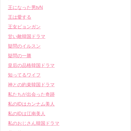
王になった男tvN
王は愛する
王女ピョンガン
甘い敵韓国ドラマ
疑問のイルスン
疑問の一勝
皇后の品格韓国ドラマ
知ってるワイフ
神との約束韓国ドラマ
私たちが出会った奇跡
私のIDはカンナム美人
私のIDは江南美人
私のおじさん韓国ドラマ