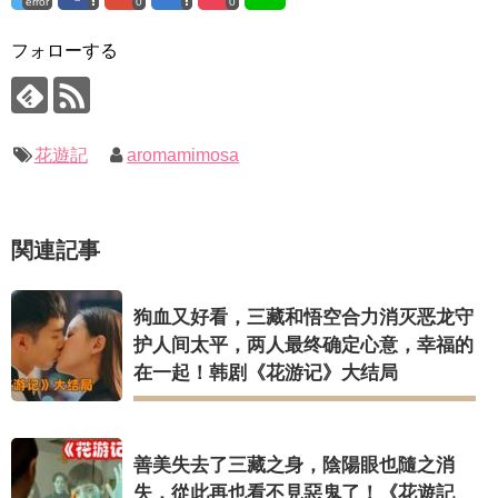
error
0
0
「まず熱く掃除せよ」女優キム・ユジョン、「健康がとても回
復…痩せたのはソン・ジェリムのせい!? 」 (11/26)
ユン・ギュンサン、番組にも登場した愛猫が急死…イ・ソンギ
フォローする
ョンら同僚芸能人から慰めの言葉が続々 – Taka News
【裏芸能】キムユジョンの熱愛彼氏はあの大物俳優
キム・レウォンの影絵遊び！？「黒騎士～永遠の約束～」メイ
キム・ユジョン、美しいセルフショットで近況を伝える“会いた
キングを一部公開（DVD-SET2特典映像より）
いでしょ？” Big News TV
キム・ユジョン、新ドラマ「まず熱く掃除せよ」に出演確
定…“台本を見た瞬間惹かれた” 20180123
幻の王女チャミョンゴ エンディング
花遊記
aromamimosa
YUCHUN ♥ LOVE 15 「成均館 5話」
[Fan MV]七日の王妃(7일의 왕비)OST – 정기고 (Junggigo) – 그
리고 그려도 (Miss You In My Heart)
Powered by livedoor 相互RSS
俳優カン・ギヨン、突然の熱愛宣言…「キム秘書がなぜそう
関連記事
か」出演で話題 Big News TV
狗血又好看，三藏和悟空合力消灭恶龙守
护人间太平，两人最终确定心意，幸福的
在一起！韩剧《花游记》大结局
Powered by livedoor 相互RSS
善美失去了三藏之身，陰陽眼也隨之消
失，從此再也看不見惡鬼了！《花遊記