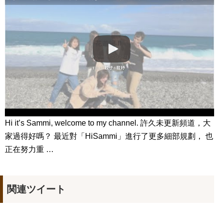
王女ピョンガン！溫達は本当にアホだったのか？ 韓国文化・
朝鮮時代劇・歴史劇 KOREA joseon Dynastyモゴモゴ by
MOGOMOGO トンイ
NEW!
「違う（ちがう）・異なる」を韓国語では？「다르다（タル
ダ）」の意味・使い方について
について
「退屈だ・暇だ」を韓国語では？「심심하다（シムシマダ）」
の意味・使い方について
■韓国ドラマ『キング～Two Hearts』予告動画（日本語字幕）
について
yoon kyun sang
HSF(126)-윤균상 서울숲 벤치 (YUN Kyunsang)(4)September::
Healing in Seoul Forest (서울숲)
yoon kyun sang
Hi it’s Sammi, welcome to my channel. 許久未更新頻道，大
ユン・ギュンサン主演「潜入弁護人」第1回特別公開！
ハン・ヘジン 한혜진 – (선공개) 강남 3대 얼짱 출신 &#39;한혜진
家過得好嗎？ 最近對「HiSammi」進行了更多細部規劃， 也
언니&#39; (ft. 도여니의 학창시절) | 편 먹고 갈래요? 밥블레스유 2
bobblessyou2 EP.18
正在努力重 …
ソン・ヘギョ – ソンヘギョ キスまとめ
ハン・ヘジン 한혜진 – Still We (여전히 우리는)
한가인 –
九尾狐外伝 第２話 キム・ジウ チョ・ヒョンジェ
関連ツイート
九尾狐外伝 メイキング03 ハン・イェスル
チョ・ヒョンジェ 조현재 九尾狐外伝 制作発表会
キム・テヒの弟イ・ワン♥イ・ボミ、今日（28日）結婚……