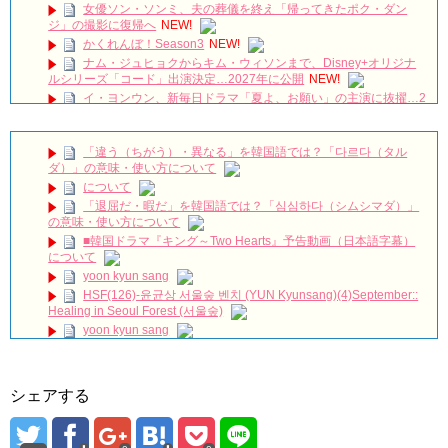
女優ソン・ソンミ、夫の葬儀を終え「帰ってきたポク・ダン
ジ」の撮影に復帰へ
NEW!
かくれんぼ！Season3
NEW!
ナム・ジュヒョクからキム・ウィソンまで、Disney+オリジナ
ルシリーズ「コード」出演決定…2027年に公開
NEW!
イ・ヨンウン、新毎日ドラマ「夏よ、お願い」の主演に抜擢…2
年ぶりのドラマ出演
NEW!
韓国ドラマ『愛よお願い』が好き過ぎて背景セット作成編チュ
サンウォンのレストラン完結編 #韓国ドラマ #手作り #再現
「違う（ちがう）・異なる」を韓国語では？「다르다（タル
#fromscratch #ミニチュア #이영은 #윤선우
NEW!
ダ）」の意味・使い方について
김지한 金智澖 KimJiHan キムジハン 진이한 眞理翰 JinYiHan チ
について
ンイハン Merry Christmas 🎵
NEW!
「退屈だ・暇だ」を韓国語では？「심심하다（シムシマダ）」
[BGM] 속물에 시원한 한방 #리턴
NEW!
の意味・使い方について
王女ピョンガン！溫達は本当にアホだったのか？ 韓国文化・
■韓国ドラマ『キング～Two Hearts』予告動画（日本語字幕）
朝鮮時代劇・歴史劇 KOREA joseon Dynastyモゴモゴ by
について
MOGOMOGO トンイ
NEW!
yoon kyun sang
ハン・ヘジン 한혜진 – (선공개) 강남 3대 얼짱 출신 &#39;한혜진
HSF(126)-윤균상 서울숲 벤치 (YUN Kyunsang)(4)September::
언니&#39; (ft. 도여니의 학창시절) | 편 먹고 갈래요? 밥블레스유 2
Healing in Seoul Forest (서울숲)
bobblessyou2 EP.18
yoon kyun sang
ソン・ヘギョ – ソンヘギョ キスまとめ
ユン・ギュンサン主演「潜入弁護人」第1回特別公開！
ハン・ヘジン 한혜진 – Still We (여전히 우리는)
九尾狐外伝 第２話 キム・ジウ チョ・ヒョンジェ
한가인 –
九尾狐外伝 メイキング03 ハン・イェスル
「ライフ・ オン・ マーズ」2019年11月2日TSUTAYAにて先行
シェアする
チョ・ヒョンジェ 조현재 九尾狐外伝 制作発表会
レンタル開始！
キム・テヒの弟イ・ワン♥イ・ボミ、今日（28日）結婚……
(ENG SUB) Behind The Scene Hyun Bin 현빈❤️ 손예진 Son Ye
Jin-Crash Landing On You/ヒョンビン❤️ソンイェジン / エンジョイ❕