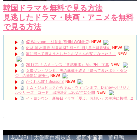
韓国ドラマを無料で見る方法
見逃したドラマ・映画・アニメを無料
で見る方法
🎧 Warzone – 신원호 (SHIN WONHO)
NEW!
어서 와 서울은 처음이지? 전소민 편 | 톱스타유백이
NEW!
家に帰って寝ようとしたらお父さんが変になった？！
NEW!
261721 キムミョンス『共感細胞』 Viu PH 字幕
NEW!
女優ソン・ソンミ、夫の葬儀を終え「帰ってきたポク・ダン
ジ」の撮影に復帰へ
NEW!
かくれんぼ！Season3
NEW!
ナム・ジュヒョクからキム・ウィソンまで、Disney+オリジナ
ルシリーズ「コード」出演決定…2027年に公開
NEW!
イ・ヨンウン、新毎日ドラマ「夏よ、お願い」の主演に抜擢…2
年ぶりのドラマ出演
NEW!
韓国ドラマ『愛よお願い』が好き過ぎて背景セット作成編チュ
サンウォンのレストラン完結編 #韓国ドラマ #手作り #再現
#fromscratch #ミニチュア #이영은 #윤선우
NEW!
김지한 金智澖 KimJiHan キムジハン 진이한 眞理翰 JinYiHan チ
ンイハン Merry Christmas 🎵
NEW!
[BGM] 속물에 시원한 한방 #리턴
NEW!
[ 花遊記II ] 太魯閣白楊步道、猴回水簾洞、薑母鴨醉酒、看海的一天