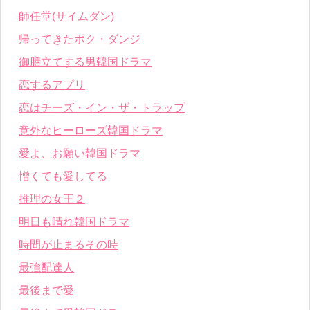
師任堂(サイムダン)
帰ってきたポク・ダンジ
御膳立てする男韓国ドラマ
恋するアプリ
恋はチーズ・イン・ザ・トラップ
意外なヒーローズ韓国ドラマ
愛よ、お願い韓国ドラマ
憎くても愛してる
推理の女王２
明日も晴れ韓国ドラマ
時間が止まるその時
最強配達人
最後まで愛