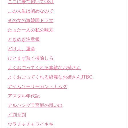
ここに来て抱いてOST
この人生は初めなので
その女の海韓国ドラマ
たった一人の私の味方
ときめき注意報
どけよ、運命
ひとまず熱く掃除しろ
よくおごってくれる素敵なお姉さん
よくおごってくれる綺麗なお姉さんJTBC
アイムソーリーカン・ナムグ
アスダル年代記
アルハンブラ宮殿の思い出
イ判サ判
ウラチャチャワイキキ