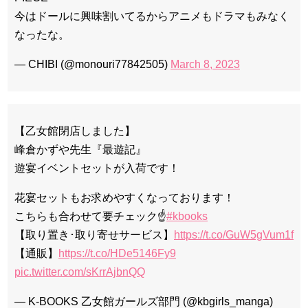
今はドールに興味割いてるからアニメもドラマもみなく
なったな。
— CHIBI (@monouri77842505)
March 8, 2023
【乙女館閉店しました】
峰倉かずや先生『最遊記』
遊宴イベントセットが入荷です！
花宴セットもお求めやすくなっております！
こちらも合わせて要チェック☝️
#kbooks
【取り置き･取り寄せサービス】
https://t.co/GuW5gVum1f
【通販】
https://t.co/HDe5146Fy9
pic.twitter.com/sKrrAjbnQQ
— K-BOOKS 乙女館ガールズ部門 (@kbgirls_manga)