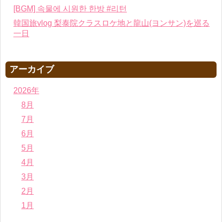
[BGM] 속물에 시원한 한방 #리턴
韓国旅vlog 梨泰院クラスロケ地と龍山(ヨンサン)を巡る
一日
アーカイブ
2026年
8月
7月
6月
5月
4月
3月
2月
1月