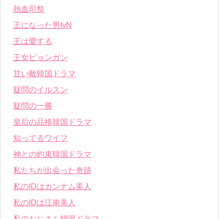
熱血司祭
王になった男tvN
王は愛する
王女ピョンガン
甘い敵韓国ドラマ
疑問のイルスン
疑問の一勝
皇后の品格韓国ドラマ
知ってるワイフ
神との約束韓国ドラマ
私たちが出会った奇跡
私のIDはカンナム美人
私のIDは江南美人
私のおじさん韓国ドラマ