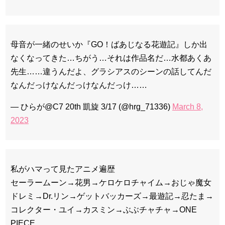
母音が一緒のせいか『GO！ばあじなる花遊記』しか出
なくなってきた…ちがう…それは作品名だ…水都あくあ
先生……違うんだよ、グラシアスのシーンの話してんだ
なんだっけなんだっけなんだっけ……
— ひらが@C7 20th 凱旋 3/17 (@hrg_71336)
March 8,
2023
私がハマって見たアニメ遍歴
セーラームーン→花男→ケロケロチャイム→おじゃ魔女
ドレミ→Dr.リン→ゲットバッカーズ→最遊記→忍たま→
コレクター・ユイ→カスミン→ぶぶチャチャ→ONE
PIECE