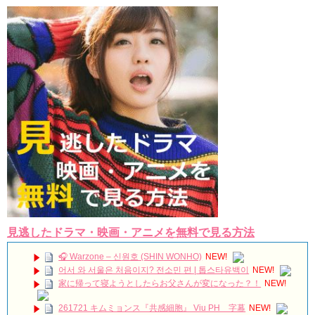
見逃したドラマ・映画・アニメを無料で見る方法
🎧 Warzone – 신원호 (SHIN WONHO)
NEW!
어서 와 서울은 처음이지? 전소민 편 | 톱스타유백이
NEW!
家に帰って寝ようとしたらお父さんが変になった？！
NEW!
261721 キムミョンス『共感細胞』 Viu PH 字幕
NEW!