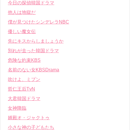
今日の探偵韓国ドラマ
他人は地獄だ
僕が見つけたシンデレラNBC
優しい魔女伝
先にキスからしましょうか
別れが去った韓国ドラマ
危険な約束KBS
名前のない女KBSDrama
吹けよ、ミプン
哲仁王后TvN
大君韓国ドラマ
女神降臨
婿殿オ・ジャクトゥ
小さな神の子どもたち