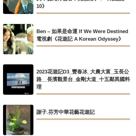
10》
Ben – 如果是命運 If We Were Destined
電視劇《花遊記 A Korean Odyssey》
2023花遊記D3_豐春冰_大農大富_玉長公
路__長濱觀景台_金剛大道_十五鄰異國料
理
謝子.芬芳中華花藝花遊記