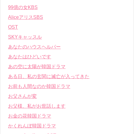
99億の女KBS
AliceアリスSBS
OST
SKYキャッスル
あなたのハウスヘルパー
あなたはひどいです
あの空に太陽が韓国ドラマ
ある日、私の玄関に滅亡が入ってきた
お前も人間なのか韓国ドラマ
お父さんが変
お父様、私がお世話します
お金の花韓国ドラマ
かくれんぼ韓国ドラマ