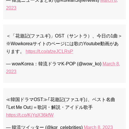
— 韓流ニュースまとめ (@KoreanStyleNews)
March 8,
2023
＜「花遊記(ファユギ)」OST（サントラ）、今日の1曲＞
※Wowkoreaサイトのページには歌のYoutube動画があ
ります。
https://t.co/afzeJCLRsP
— wowKorea：韓流ドラマK-POP (@wow_ko)
March 8,
2023
≪韓国ドラマOST≫｢花遊記(ファユギ)｣、ベスト名曲
｢Let Me Out｣＝歌詞・解説・アイドル歌手
https://t.co/KjYqX36kfW
— 韓流ツイッター (@kor_celebrities)
March 8, 2023