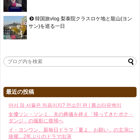
韓国旅vlog 梨泰院クラスロケ地と龍山(ヨン
サン)を巡る一日
最近の投稿
어서 와 서울은 처음이지? 전소민 편 | 톱스타유백이
女優ソン・ソンミ、夫の葬儀を終え「帰ってきたポク・
ダンジ」の撮影に復帰へ
イ・ヨンウン、新毎日ドラマ「夏よ、お願い」の主演に
抜擢…2年ぶりのドラマ出演