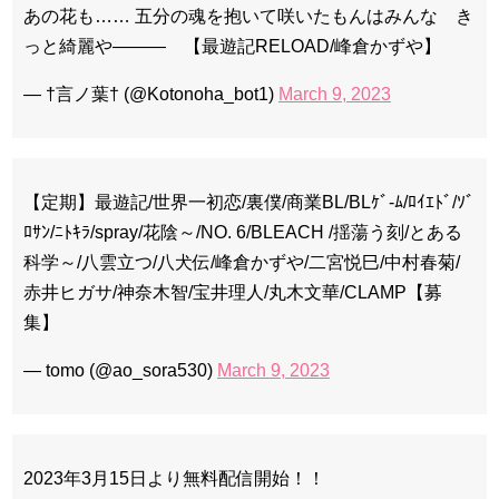
あの花も…… 五分の魂を抱いて咲いたもんはみんな き
っと綺麗や――― 【最遊記RELOAD/峰倉かずや】
Powered by livedoor 相互RSS
— †言ノ葉† (@Kotonoha_bot1)
March 9, 2023
【定期】最遊記/世界一初恋/裏僕/商業BL/BLｹﾞ-ﾑ/ﾛｲｴﾄﾞ/ｿﾞ
ﾛｻﾝ/ﾆﾄｷﾗ/spray/花陰～/NO. 6/BLEACH /揺蕩う刻/とある
科学～/八雲立つ/八犬伝/峰倉かずや/二宮悦巳/中村春菊/
赤井ヒガサ/神奈木智/宝井理人/丸木文華/CLAMP【募
集】
— tomo (@ao_sora530)
March 9, 2023
2023年3月15日より無料配信開始！！