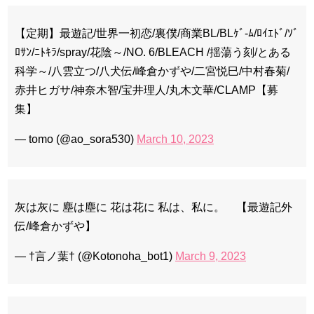
「ライフ・ オン・ マーズ」2019年11月2日TSUTAYAにて先行
レンタル開始！
【定期】最遊記/世界一初恋/裏僕/商業BL/BLｹﾞ-ﾑ/ﾛｲｴﾄﾞ/ｿﾞ
(ENG SUB) Behind The Scene Hyun Bin 현빈❤️ 손예진 Son Ye
ﾛｻﾝ/ﾆﾄｷﾗ/spray/花陰～/NO. 6/BLEACH /揺蕩う刻/とある
Jin-Crash Landing On You/ヒョンビン❤️ソンイェジン / エンジョイ❕
科学～/八雲立つ/八犬伝/峰倉かずや/二宮悦巳/中村春菊/
ユン・ギュンサン、番組にも登場した愛猫が急死…イ・ソンギ
ョンら同僚芸能人から慰めの言葉が続々 – Taka News
赤井ヒガサ/神奈木智/宝井理人/丸木文華/CLAMP【募
キム・レウォンの影絵遊び！？「黒騎士～永遠の約束～」メイ
集】
キングを一部公開（DVD-SET2特典映像より）
「まず熱く掃除せよ」女優キム・ユジョン、「健康がとても回
復…痩せたのはソン・ジェリムのせい!? 」 (11/26)
— tomo (@ao_sora530)
March 10, 2023
【裏芸能】キムユジョンの熱愛彼氏はあの大物俳優
キム・ユジョン、美しいセルフショットで近況を伝える“会いた
いでしょ？” Big News TV
キム・ユジョン、新ドラマ「まず熱く掃除せよ」に出演確
定…“台本を見た瞬間惹かれた” 20180123
灰は灰に 塵は塵に 花は花に 私は、私に。 【最遊記外
幻の王女チャミョンゴ エンディング
伝/峰倉かずや】
YUCHUN ♥ LOVE 15 「成均館 5話」
[Fan MV]七日の王妃(7일의 왕비)OST – 정기고 (Junggigo) – 그
리고 그려도 (Miss You In My Heart)
— †言ノ葉† (@Kotonoha_bot1)
March 9, 2023
俳優カン・ギヨン、突然の熱愛宣言…「キム秘書がなぜそう
か」出演で話題 Big News TV