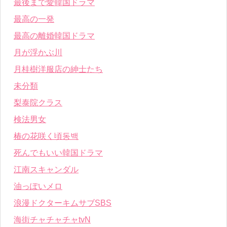
最後まで愛韓国ドラマ
最高の一発
最高の離婚韓国ドラマ
月が浮かぶ川
月桂樹洋服店の紳士たち
未分類
梨泰院クラス
検法男女
椿の花咲く頃동백
死んでもいい韓国ドラマ
江南スキャンダル
油っぽいメロ
浪漫ドクターキムサブSBS
海街チャチャチャtvN