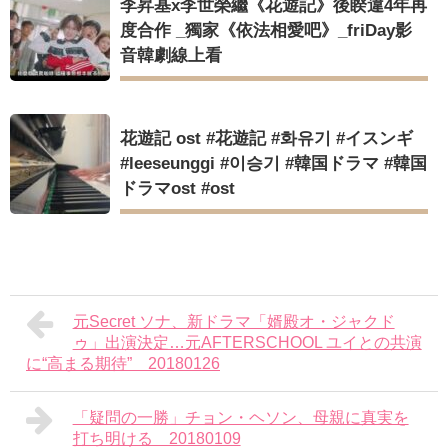
李昇基x李世榮繼《花遊記》後睽違4年再
度合作 _獨家《依法相愛吧》_friDay影
音韓劇線上看
花遊記 ost #花遊記 #화유기 #イスンギ
#leeseunggi #이승기 #韓国ドラマ #韓国
ドラマost #ost
元Secret ソナ、新ドラマ「婿殿オ・ジャクド
ゥ」出演決定…元AFTERSCHOOL ユイとの共演
に“高まる期待” 20180126
「疑問の一勝」チョン・ヘソン、母親に真実を
打ち明ける 20180109