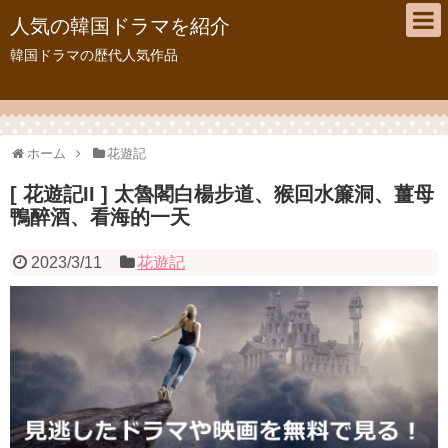
人気の韓国ドラマを紹介
韓国ドラマの歴代人気作品
ホーム
花遊記
[ 花遊記II ] 太魯閣白楊步道、猴回水簾洞、薑母
鴨醉酒、看海的一天
2023/3/11
花遊記