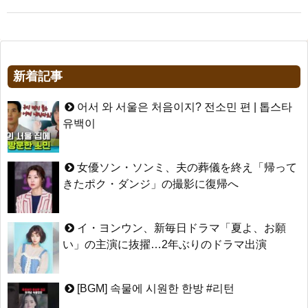
新着記事
어서 와 서울은 처음이지? 전소민 편 | 톱스타
유백이
女優ソン・ソンミ、夫の葬儀を終え「帰って
きたポク・ダンジ」の撮影に復帰へ
イ・ヨンウン、新毎日ドラマ「夏よ、お願
い」の主演に抜擢…2年ぶりのドラマ出演
[BGM] 속물에 시원한 한방 #리턴