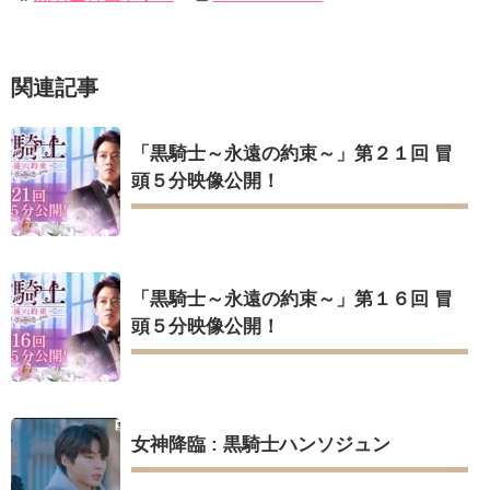
YUCHUN ♥ LOVE 15 「成均館 5話」
[Fan MV]七日の王妃(7일의 왕비)OST – 정기고 (Junggigo) – 그
리고 그려도 (Miss You In My Heart)
俳優カン・ギヨン、突然の熱愛宣言…「キム秘書がなぜそう
Powered by livedoor 相互RSS
関連記事
か」出演で話題 Big News TV
「黒騎士～永遠の約束～」第２１回 冒
頭５分映像公開！
Powered by livedoor 相互RSS
「黒騎士～永遠の約束～」第１６回 冒
頭５分映像公開！
女神降臨 : 黒騎士ハンソジュン