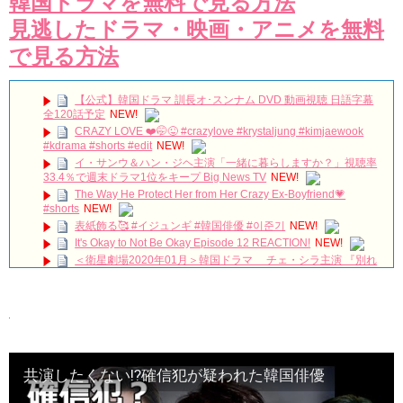
韓国ドラマを無料で見る方法
見逃したドラマ・映画・アニメを無料
で見る方法
【公式】韓国ドラマ 訓長オ･スンナム DVD 動画視聴 日語字幕
全120話予定
NEW!
CRAZY LOVE ❤️🤭😜 #crazylove #krystaljung #kimjaewook
#kdrama #shorts #edit
NEW!
イ・サンウ＆ハン・ジヘ主演「一緒に暮らしますか？」視聴率
33.4％で週末ドラマ1位をキープ Big News TV
NEW!
The Way He Protect Her from Her Crazy Ex-Boyfriend💗
#shorts
NEW!
表紙飾る🥰 #イジュンギ #韓国俳優 #이준기
NEW!
It's Okay to Not Be Okay Episode 12 REACTION!
NEW!
＜衛星劇場2020年01月＞韓国ドラマ チェ・シラ主演 『別れ
が去った（原題）』 アンコール一挙放送 30秒予告
NEW!
kimyoungkwang evilive walkingonthinice trigger somebody 김
영광 คิมยองกวัง 金英光 キムヨングァン кименкван KYKpro
NEW!
「七日の王妃」チャンソン（２ＰＭ） インタビュー 7/3発売
ＤＶＤＳＥＴ１映像特典より
NEW!
First Snow Promise: Love Returns in Winter #kdrama
#kdramashorts #koreandrama #koreandrama24/7
NEW!
共演したくない⁉確信犯が疑われた韓国俳優
이민호 Lee Min Ho イ・ミンホ 李敏鎬 Ли Мин Хо ลีมินโฮ
NEW!