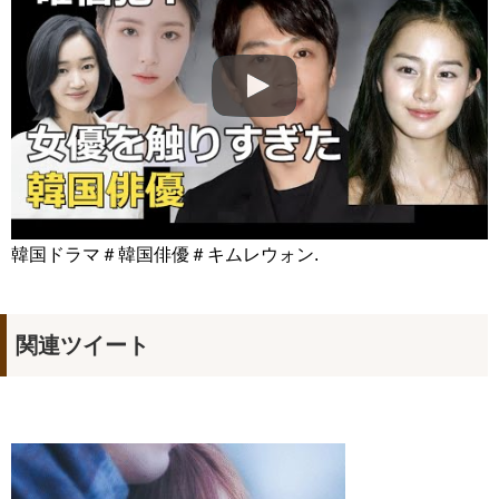
[Secrets and Lies] EP21, Preview, 비밀과 거짓말
20180723
NEW!
「違う（ちがう）・異なる」を韓国語では？「다르다（タル
ダ）」の意味・使い方について
について
「退屈だ・暇だ」を韓国語では？「심심하다（シムシマダ）」
の意味・使い方について
■韓国ドラマ『キング～Two Hearts』予告動画（日本語字幕）
について
yoon kyun sang
HSF(126)-윤균상 서울숲 벤치 (YUN Kyunsang)(4)September::
Healing in Seoul Forest (서울숲)
韓国ドラマ＃韓国俳優＃キムレウォン.
yoon kyun sang
ユン・ギュンサン主演「潜入弁護人」第1回特別公開！
ハン・ヘジン 한혜진 – (선공개) 강남 3대 얼짱 출신 &#39;한혜진
언니&#39; (ft. 도여니의 학창시절) | 편 먹고 갈래요? 밥블레스유 2
bobblessyou2 EP.18
関連ツイート
ソン・ヘギョ – ソンヘギョ キスまとめ
ハン・ヘジン 한혜진 – Still We (여전히 우리는)
한가인 –
九尾狐外伝 第２話 キム・ジウ チョ・ヒョンジェ
九尾狐外伝 メイキング03 ハン・イェスル
チョ・ヒョンジェ 조현재 九尾狐外伝 制作発表会
キム・テヒの弟イ・ワン♥イ・ボミ、今日（28日）結婚……