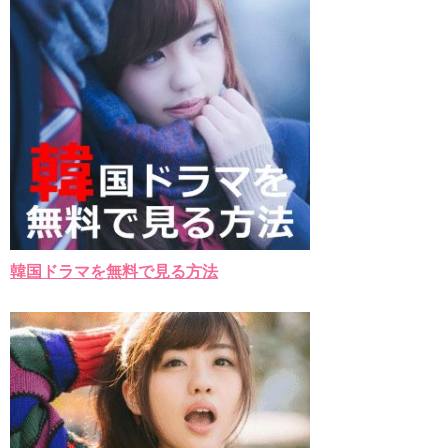
「ライフ・ オン・ マーズ」2019年11月2日TSUTAYAにて先行
レンタル開始！
(ENG SUB) Behind The Scene Hyun Bin 현빈❤️ 손예진 Son Ye
Jin-Crash Landing On You/ヒョンビン❤️ソンイェジン / エンジョイ❕
ユン・ギュンサン、番組にも登場した愛猫が急死…イ・ソンギ
ョンら同僚芸能人から慰めの言葉が続々 – Taka News
キム・レウォンの影絵遊び！？「黒騎士～永遠の約束～」メイ
キングを一部公開（DVD-SET2特典映像より）
「まず熱く掃除せよ」女優キム・ユジョン、「健康がとても回
復…痩せたのはソン・ジェリムのせい!? 」 (11/26)
【裏芸能】キムユジョンの熱愛彼氏はあの大物俳優
キム・ユジョン、美しいセルフショットで近況を伝える“会いた
いでしょ？” Big News TV
キム・ユジョン、新ドラマ「まず熱く掃除せよ」に出演確
韓国ドラマを無料で見る方法
定…“台本を見た瞬間惹かれた” 20180123
幻の王女チャミョンゴ エンディング
YUCHUN ♥ LOVE 15 「成均館 5話」
[Fan MV]七日の王妃(7일의 왕비)OST – 정기고 (Junggigo) – 그
리고 그려도 (Miss You In My Heart)
俳優カン・ギヨン、突然の熱愛宣言…「キム秘書がなぜそう
か」出演で話題 Big News TV