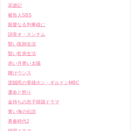
花遊記
被告人SBS
親愛なる判事様に
訓長オ・スンナム
賢い医師生活
賢い監房生活
赤い月青い太陽
輝けウンス
逆賊民の英雄ホン・ギルドンMBC
運命と怒り
金持ちの息子韓国ドラマ
青い海の伝説
青春時代2
韓国ドラマ