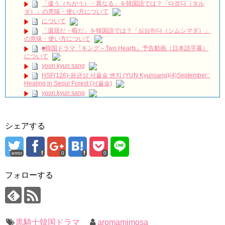
영광 คิมยองกวัง 金英光 キムヨングァン кименкван KYKpro
NEW!
「違う（ちがう）・異なる」を韓国語では？「다르다（タル
「七日の王妃」チャンソン（２ＰＭ） インタビュー 7/3発売
ダ）」の意味・使い方について
ＤＶＤＳＥＴ１映像特典より
NEW!
について
First Snow Promise: Love Returns in Winter #kdrama
「退屈だ・暇だ」を韓国語では？「심심하다（シムシマダ）」
#kdramashorts #koreandrama #koreandrama24/7
NEW!
の意味・使い方について
이민호 Lee Min Ho イ・ミンホ 李敏鎬 Ли Мин Хо ลีมินโฮ
NEW!
■韓国ドラマ『キング～Two Hearts』予告動画（日本語字幕）
について
[Secrets and Lies] EP21, Preview, 비밀과 거짓말
yoon kyun sang
20180723
NEW!
HSF(126)-윤균상 서울숲 벤치 (YUN Kyunsang)(4)September::
ハン・ヘジン 한혜진 – (선공개) 강남 3대 얼짱 출신 &#39;한혜진
Healing in Seoul Forest (서울숲)
언니&#39; (ft. 도여니의 학창시절) | 편 먹고 갈래요? 밥블레스유 2
yoon kyun sang
bobblessyou2 EP.18
ユン・ギュンサン主演「潜入弁護人」第1回特別公開！
ソン・ヘギョ – ソンヘギョ キスまとめ
九尾狐外伝 第２話 キム・ジウ チョ・ヒョンジェ
ハン・ヘジン 한혜진 – Still We (여전히 우리는)
九尾狐外伝 メイキング03 ハン・イェスル
한가인 –
シェアする
チョ・ヒョンジェ 조현재 九尾狐外伝 制作発表会
「ライフ・ オン・ マーズ」2019年11月2日TSUTAYAにて先行
キム・テヒの弟イ・ワン♥イ・ボミ、今日（28日）結婚……
レンタル開始！
(ENG SUB) Behind The Scene Hyun Bin 현빈❤️ 손예진 Son Ye
error
0
0
「まず熱く掃除せよ」女優キム・ユジョン、「健康がとても回
Jin-Crash Landing On You/ヒョンビン❤️ソンイェジン / エンジョイ❕
復…痩せたのはソン・ジェリムのせい!? 」 (11/26)
フォローする
【裏芸能】キムユジョンの熱愛彼氏はあの大物俳優
ユン・ギュンサン、番組にも登場した愛猫が急死…イ・ソンギ
ョンら同僚芸能人から慰めの言葉が続々 – Taka News
キム・ユジョン、美しいセルフショットで近況を伝える“会いた
いでしょ？” Big News TV
キム・レウォンの影絵遊び！？「黒騎士～永遠の約束～」メイ
キングを一部公開（DVD-SET2特典映像より）
キム・ユジョン、新ドラマ「まず熱く掃除せよ」に出演確
定…“台本を見た瞬間惹かれた” 20180123
幻の王女チャミョンゴ エンディング
黒騎士韓国ドラマ
aromamimosa