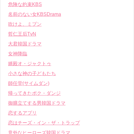
危険な約束KBS
名前のない女KBSDrama
吹けよ、ミプン
哲仁王后TvN
大君韓国ドラマ
女神降臨
婿殿オ・ジャクトゥ
小さな神の子どもたち
師任堂(サイムダン)
帰ってきたポク・ダンジ
御膳立てする男韓国ドラマ
恋するアプリ
恋はチーズ・イン・ザ・トラップ
意外なヒーローズ韓国ドラマ