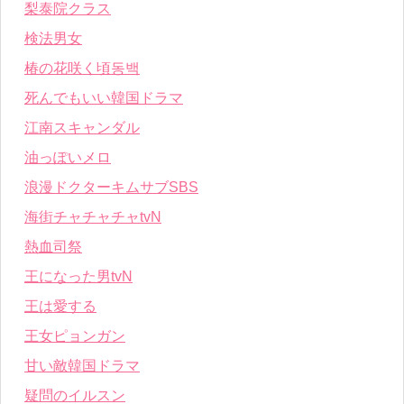
梨泰院クラス
検法男女
椿の花咲く頃동백
死んでもいい韓国ドラマ
江南スキャンダル
油っぽいメロ
浪漫ドクターキムサブSBS
海街チャチャチャtvN
熱血司祭
王になった男tvN
王は愛する
王女ピョンガン
甘い敵韓国ドラマ
疑問のイルスン