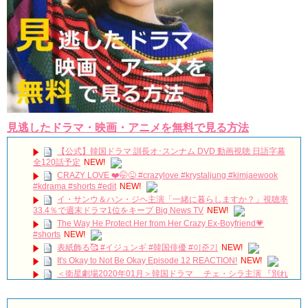
Powered by livedoor 相互RSS
見逃したドラマ・映画・アニメを無料で見る方法
【公式】韓国ドラマ 訓長オ･スンナム DVD 動画視聴 日語字幕
全120話予定
NEW!
CRAZY LOVE ❤️🤭😜 #crazylove #krystaljung #kimjaewook
#kdrama #shorts #edit
NEW!
イ・サンウ＆ハン・ジヘ主演「一緒に暮らしますか？」視聴率
33.4％で週末ドラマ1位をキープ Big News TV
NEW!
The Way He Protect Her from Her Crazy Ex-Boyfriend💗
#shorts
NEW!
表紙飾る🥰 #イジュンギ #韓国俳優 #이준기
NEW!
It's Okay to Not Be Okay Episode 12 REACTION!
NEW!
＜衛星劇場2020年01月＞韓国ドラマ チェ・シラ主演 『別れ
が去った（原題）』 アンコール一挙放送 30秒予告
NEW!
kimyoungkwang evilive walkingonthinice trigger somebody 김