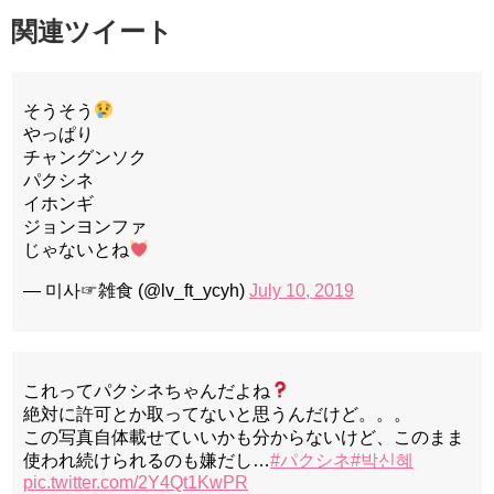
関連ツイート
そうそう
やっぱり
チャングンソク
パクシネ
イホンギ
ジョンヨンファ
じゃないとね
— 미사☞雑食 (@lv_ft_ycyh)
July 10, 2019
これってパクシネちゃんだよね
絶対に許可とか取ってないと思うんだけど。。。
この写真自体載せていいかも分からないけど、このまま
使われ続けられるのも嫌だし…
#パクシネ
#박신혜
pic.twitter.com/2Y4Qt1KwPR