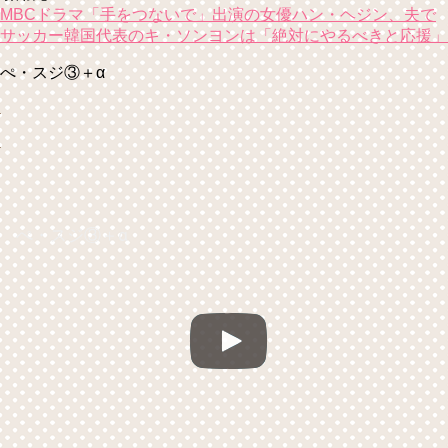
MBCドラマ「手をつないで」出演の女優ハン・ヘジン、夫で
サッカー韓国代表のキ・ソンヨンは「絶対にやるべきと応援」
ぺ・スジ③＋α
ぺ・スジ③＋α