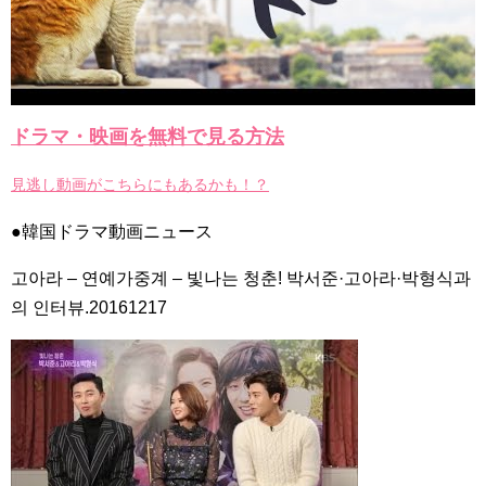
Powered by livedoor 相互RSS
ドラマ・映画を無料で見る方法
見逃し動画がこちらにもあるかも！？
●韓国ドラマ動画ニュース
고아라 – 연예가중계 – 빛나는 청춘! 박서준·고아라·박형식과
의 인터뷰.20161217