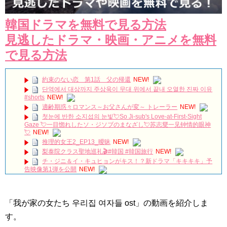
韓国ドラマを無料で見る方法
見逃したドラマ・映画・アニメを無料
で見る方法
約束のない恋 第1話 父の帰還
NEW!
단역에서 대상까지 주상욱이 무대 위에서 끝내 오열한 진짜 이유
#shorts
NEW!
適齢期惑々ロマンス～お父さんが変～ トレーラー
NEW!
첫눈에 반한 소지섭의 눈빛💘So Ji-sub's Love-at-First-Sight
Gaze 💘一目惚れしたソ・ジソブのまなざし💘苏志燮一见钟情的眼神
💘
NEW!
推理的女王2_EP13_曖昧
NEW!
梨泰院クラス聖地巡礼🎬#韓国 #韓国旅行
NEW!
チ・ジニ＆イ・キュヒョンがキス！？新ドラマ「キキキキ」予
告映像第1弾を公開
NEW!
「私の恋したテリウス 」第４回 冒頭５分映像公開！
NEW!
It’s been 7 years since Hotel Del Luna 🏩🌓💜 #IU #아이유
#HotelDelLuna #호텔 델루나
NEW!
「我が家の女たち 우리집 여자들 ost」の動画を紹介しま
（仮）ミンホが地上波に生出演した🪭！！！！！．【ぽかぽ
か】
NEW!
す。
『時間が止まるその時』大阪ファンミーティングオリックス劇