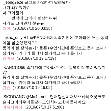
jjeong2e2e 울고모 가엽다며 달려왔다
내가 왜? 뭐가?
너 고아잖아
ㅠㅠ 반백에 고아라 불쌍하다뉘
자기도 고아면서 칫ㅠㅠ
쩡이
（2019/07/10 20:03:38）
mkhc_only RT @KANCHO66: 죽기전에 고아라폰 쓰는 동역
이썰 볼순있겠지 ??
동역이 젤 잘하는거 : 몰폰 (수업시간에 폰안보고 문자 보내기
삽가능) , 카메라 돌려서 셀카찍고 싸이 올리기
김미닛
（2019/07/10 19:17:19）
KANCHO66 죽기전에 고아라폰 쓰는 동역이썰 볼순있겠지
??
동역이 젤 잘하는거 : 몰폰 (수업시간에 폰안보고 문자 보내기
삽가능) , 카메라 돌려서 셀카찍고 싸이 올리기
칸쵸
（2019/07/10 19:16:05）
SICDDANG @Mo4_rnehr 먼저당신이저보쓰베테오붓코로
슨다고아라우이를달라모잇치다고한데문제에요
바죽사회장
（2019/07/10 17:51:08）