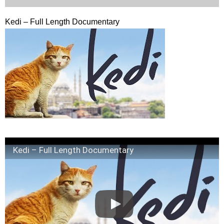
「ライフ・ オン・ マーズ」2019年11月2日TSUTAYAにて先行
Kedi – Full Length Documentary
レンタル開始！
(ENG SUB) Behind The Scene Hyun Bin 현빈❤️ 손예진 Son Ye
Jin-Crash Landing On You/ヒョンビン❤️ソンイェジン / エンジョイ❕
ユン・ギュンサン、番組にも登場した愛猫が急死…イ・ソンギ
ョンら同僚芸能人から慰めの言葉が続々 – Taka News
キム・レウォンの影絵遊び！？「黒騎士～永遠の約束～」メイ
キングを一部公開（DVD-SET2特典映像より）
「まず熱く掃除せよ」女優キム・ユジョン、「健康がとても回
復…痩せたのはソン・ジェリムのせい!? 」 (11/26)
【裏芸能】キムユジョンの熱愛彼氏はあの大物俳優
キム・ユジョン、美しいセルフショットで近況を伝える“会いた
いでしょ？” Big News TV
キム・ユジョン、新ドラマ「まず熱く掃除せよ」に出演確
定…“台本を見た瞬間惹かれた” 20180123
Kedi – Full Length Documentary
幻の王女チャミョンゴ エンディング
YUCHUN ♥ LOVE 15 「成均館 5話」
[Fan MV]七日の王妃(7일의 왕비)OST – 정기고 (Junggigo) – 그
리고 그려도 (Miss You In My Heart)
俳優カン・ギヨン、突然の熱愛宣言…「キム秘書がなぜそう
か」出演で話題 Big News TV