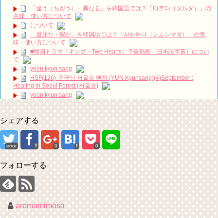
#HotelDelLuna #호텔 델루나
NEW!
「違う（ちがう）・異なる」を韓国語では？「다르다（タルダ）」の
（仮）ミンホが地上波に生出演した🪭！！！！！．【ぽかぽか】
意味・使い方について
NEW!
について
『時間が止まるその時』大阪ファンミーティングオリックス劇場 夜の
「退屈だ・暇だ」を韓国語では？「심심하다（シムシマダ）」の意
部 2019/3/3
NEW!
味・使い方について
저를 전적으로 믿으셔야합니다ㅣ스카이캐슬ㅣ#인생철학 #인생조언 #
■韓国ドラマ『キング～Two Hearts』予告動画（日本語字幕）につい
인생명언
NEW!
て
ハン・ヘジン 한혜진 – (선공개) 강남 3대 얼짱 출신 &#39;한혜진 언니
yoon kyun sang
&#39; (ft. 도여니의 학창시절) | 편 먹고 갈래요? 밥블레스유 2 bobblessyou2
HSF(126)-윤균상 서울숲 벤치 (YUN Kyunsang)(4)September::
EP.18
Healing in Seoul Forest (서울숲)
ソン・ヘギョ – ソンヘギョ キスまとめ
yoon kyun sang
ハン・ヘジン 한혜진 – Still We (여전히 우리는)
ユン・ギュンサン主演「潜入弁護人」第1回特別公開！
한가인 –
九尾狐外伝 第２話 キム・ジウ チョ・ヒョンジェ
「ライフ・ オン・ マーズ」2019年11月2日TSUTAYAにて先行レンタ
シェアする
九尾狐外伝 メイキング03 ハン・イェスル
ル開始！
チョ・ヒョンジェ 조현재 九尾狐外伝 制作発表会
(ENG SUB) Behind The Scene Hyun Bin 현빈❤️ 손예진 Son Ye Jin-
Crash Landing On You/ヒョンビン❤️ソンイェジン / エンジョイ❕
キム・テヒの弟イ・ワン♥イ・ボミ、今日（28日）結婚……
error
0
0
ユン・ギュンサン、番組にも登場した愛猫が急死…イ・ソンギョンら
「まず熱く掃除せよ」女優キム・ユジョン、「健康がとても回復…痩
同僚芸能人から慰めの言葉が続々 – Taka News
せたのはソン・ジェリムのせい!? 」 (11/26)
フォローする
キム・レウォンの影絵遊び！？「黒騎士～永遠の約束～」メイキング
【裏芸能】キムユジョンの熱愛彼氏はあの大物俳優
を一部公開（DVD-SET2特典映像より）
キム・ユジョン、美しいセルフショットで近況を伝える“会いたいで
しょ？” Big News TV
キム・ユジョン、新ドラマ「まず熱く掃除せよ」に出演確定…“台本
を見た瞬間惹かれた” 20180123
aromamimosa
幻の王女チャミョンゴ エンディング