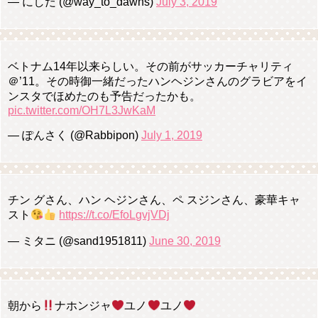
— にしだ (@way_to_dawns)
July 3, 2019
ベトナム14年以来らしい。その前がサッカーチャリティ
＠’11。その時御一緒だったハンヘジンさんのグラビアをイ
ンスタでほめたのも予告だったかも。
pic.twitter.com/OH7L3JwKaM
— ぽんさく (@Rabbipon)
July 1, 2019
チン グさん、ハン ヘジンさん、ペ スジンさん、豪華キャ
スト
https://t.co/EfoLgvjVDj
— ミタニ (@sand1951811)
June 30, 2019
朝から
ナホンジャ
ユノ
ユノ