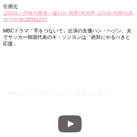
引用元
고아라 – 연예가중계 – 빛나는 청춘! 박서준·고아라·박형식과
의 인터뷰.20161217
MBCドラマ「手をつないで」出演の女優ハン・ヘジン、夫
でサッカー韓国代表のキ・ソンヨンは「絶対にやるべきと
応援」
MBCドラマ「手をつないで」出演の女優ハン・ヘジン、夫でサッカー韓国代表のキ・ソンヨンは「絶対にやるべきと応援」