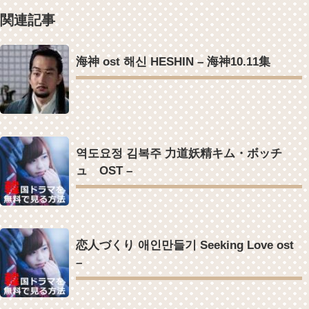
YUCHUN ♥ LOVE 15 「成均館 5話」
Powered by livedoor 相互RSS
[Fan MV]七日の王妃(7일의 왕비)OST – 정기고 (Junggigo) – 그리고 그
関連記事
려도 (Miss You In My Heart)
俳優カン・ギヨン、突然の熱愛宣言…「キム秘書がなぜそうか」出演
で話題 Big News TV
海神 ost 해신 HESHIN – 海神10.11集
Powered by livedoor 相互RSS
역도요정 김복주 力道妖精キム・ボッチ
ュ OST –
恋人づくり 애인만들기 Seeking Love ost
–