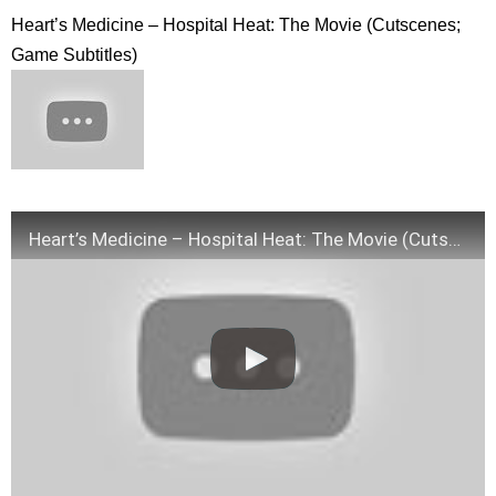
場 夜の部 2019/3/3
NEW!
Heart’s Medicine – Hospital Heat: The Movie (Cutscenes;
저를 전적으로 믿으셔야합니다ㅣ스카이캐슬ㅣ#인생철학 #인생
조언 #인생명언
NEW!
Game Subtitles)
「違う（ちがう）・異なる」を韓国語では？「다르다（タル
ダ）」の意味・使い方について
について
「退屈だ・暇だ」を韓国語では？「심심하다（シムシマダ）」
の意味・使い方について
■韓国ドラマ『キング～Two Hearts』予告動画（日本語字幕）
について
yoon kyun sang
HSF(126)-윤균상 서울숲 벤치 (YUN Kyunsang)(4)September::
Heart’s Medicine – Hospital Heat: The Movie (Cutscenes; Game Subtitles)
Healing in Seoul Forest (서울숲)
yoon kyun sang
ユン・ギュンサン主演「潜入弁護人」第1回特別公開！
ハン・ヘジン 한혜진 – (선공개) 강남 3대 얼짱 출신 &#39;한혜진
언니&#39; (ft. 도여니의 학창시절) | 편 먹고 갈래요? 밥블레스유 2
bobblessyou2 EP.18
ソン・ヘギョ – ソンヘギョ キスまとめ
ハン・ヘジン 한혜진 – Still We (여전히 우리는)
한가인 –
九尾狐外伝 第２話 キム・ジウ チョ・ヒョンジェ
九尾狐外伝 メイキング03 ハン・イェスル
チョ・ヒョンジェ 조현재 九尾狐外伝 制作発表会
キム・テヒの弟イ・ワン♥イ・ボミ、今日（28日）結婚……