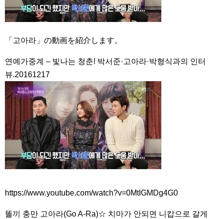
「고아라」の動画を紹介します。
연예가중계 – 빛나는 청춘! 박서준·고아라·박형식과의 인터
뷰.20161217
https://www.youtube.com/watch?v=0MtIGMDg4G0
똘끼 충만 고아라(Go A-Ra)☆ 치마가 안되면 니캅으로 갈게