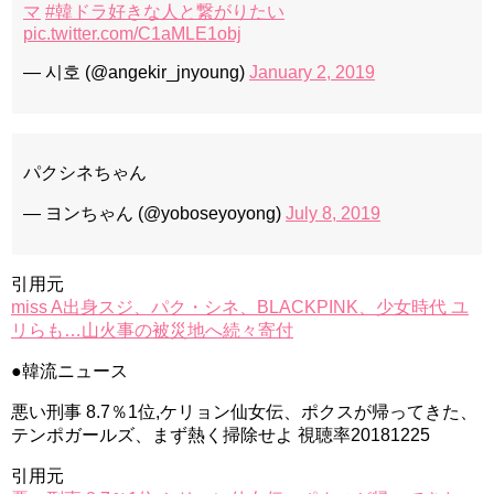
マ
#韓ドラ好きな人と繋がりたい
pic.twitter.com/C1aMLE1obj
— 시호 (@angekir_jnyoung)
January 2, 2019
パクシネちゃん
— ヨンちゃん (@yoboseyoyong)
July 8, 2019
引用元
miss A出身スジ、パク・シネ、BLACKPINK、少女時代 ユ
リらも…山火事の被災地へ続々寄付
●韓流ニュース
悪い刑事 8.7％1位,ケリョン仙女伝、ポクスが帰ってきた、
テンポガールズ、まず熱く掃除せよ 視聴率20181225
引用元