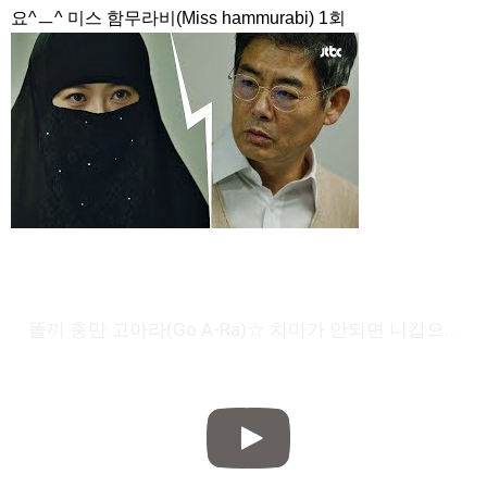
요^ㅡ^ 미스 함무라비(Miss hammurabi) 1회
똘끼 충만 고아라(Go A-Ra)☆ 치마가 안되면 니캅으로 갈게요^ㅡ^ 미스 함무라비(Miss hammurabi) 1회