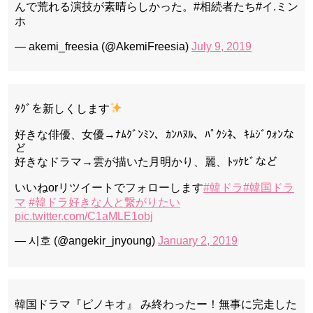
んで荒れる演技が素晴らしかった。#相続者たち#イ.ミン
ホ
— akemi_freesia (@AkemiFreesia)
July 9, 2019
ﾀｸﾞを新しくします
好きな俳優、女優→ﾅﾑｸﾞﾝﾐﾝ、ｶﾝﾊﾇﾙ、ﾊﾟｸｼﾈ、ｷﾑｼﾞｳｫﾝな
ど
好きなドラマ→雲が描いた月明かり、麗、ﾄｯｹﾋﾞなど
いいねorリツイートでフォローします
#韓ドラ
#韓国ドラ
マ
#韓ドラ好きな人と繋がりたい
pic.twitter.com/C1aMLE1obj
— 시호 (@angekir_jnyoung)
January 2, 2019
韓国ドラマ『ピノキオ』 み終わったー！無事に完走した