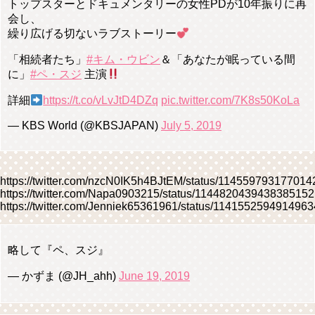
トップスターとドキュメンタリーの女性PDが10年振りに再
会し、
繰り広げる切ないラブストーリー
「相続者たち」
#キム・ウビン
＆「あなたが眠っている間
に」
#ペ・スジ
主演
詳細
https://t.co/vLvJtD4DZq
pic.twitter.com/7K8s50KoLa
— KBS World (@KBSJAPAN)
July 5, 2019
https://twitter.com/nzcN0IK5h4BJtEM/status/11455979317701
https://twitter.com/Napa0903215/status/1144820439438385152
https://twitter.com/Jenniek65361961/status/114155259491496
略して『ペ、スジ』
— かずま (@JH_ahh)
June 19, 2019