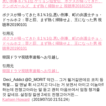
悪い刑事 8.7％1位,ケリョン仙女伝、ポクスが帰ってきた、
テンポガールズ、まず熱く掃除せよ 視聴率20181225
ポクスが帰ってきた 8.1％1位,悪い刑事、町の弁護士チョ・
ドゥルホ２：罪と罰、まず熱く掃除せよ、王になった男 視
聴率20190101
引用元
ポクスが帰ってきた 8.1％1位,悪い刑事、町の弁護士チョ・
ドゥルホ２：罪と罰、まず熱く掃除せよ、王になった男 視
聴率20190101
韓国ドラマ視聴率速報へお引越し
引用元
韓国ドラマ視聴率速報へお引越し
Deci_Addict @D_MORIT 약간… 그거 될거같은데요 코치 등
짝짤… 칼 맨날 휘 사고치고 다니는 거 보면서 아이고 이놈아!!
하는데 전쟁고아라는 말 듣고 괜히 마음쓰여서 엄청 챙겨줄
것 같네요. 설정장 칼셴 2세도 전쟁고아거든…
Karlsen Howard
（2019/07/10 21:51:24）