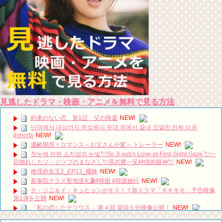
見逃したドラマ・映画・アニメを無料で見る方法
約束のない恋 第1話 父の帰還
NEW!
단역에서 대상까지 주상욱이 무대 위에서 끝내 오열한 진짜 이유
#shorts
NEW!
適齢期惑々ロマンス～お父さんが変～ トレーラー
NEW!
첫눈에 반한 소지섭의 눈빛💘So Ji-sub's Love-at-First-Sight Gaze 💘一
目惚れしたソ・ジソブのまなざし💘苏志燮一见钟情的眼神💘
NEW!
推理的女王2_EP13_曖昧
NEW!
梨泰院クラス聖地巡礼🎬#韓国 #韓国旅行
NEW!
チ・ジニ＆イ・キュヒョンがキス！？新ドラマ「キキキキ」予告映像
第1弾を公開
NEW!
「私の恋したテリウス 」第４回 冒頭５分映像公開！
NEW!
It’s been 7 years since Hotel Del Luna 🏩🌓💜 #IU #아이유