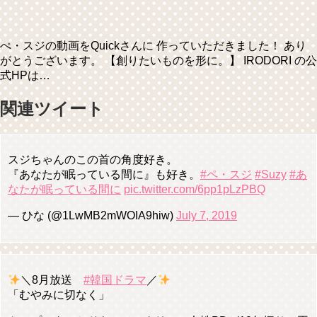
ぺ・スジの動画をQuickさんに 作っていただきました！ あり
がとうございます。 【創りたいものを形に。】 IRODORI の公
式HPは…
関連ツイート
スジちゃんのこの首の角度好き。
『あなたが眠っている間に』も好き。
#ペ・スジ
#Suzy
#あ
なたが眠っている間に
pic.twitter.com/6pp1pLzPBQ
— ひな (@1LwMB2mWOIA9hiw)
July 7, 2019
＼8月放送
#韓国ドラマ
／
「むやみに切なく」