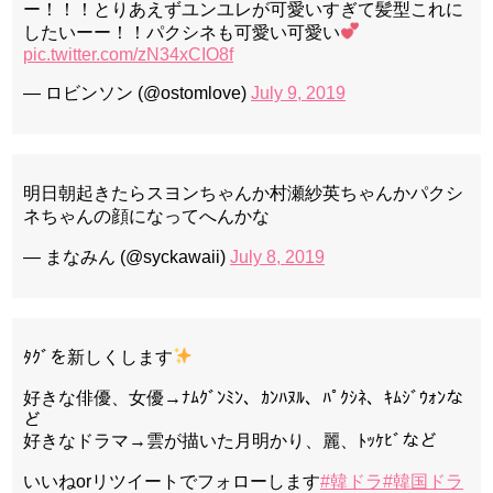
ー！！！とりあえずユンユレが可愛いすぎて髪型これに
したいーー！！パクシネも可愛い可愛い
pic.twitter.com/zN34xCIO8f
— ロビンソン (@ostomlove)
July 9, 2019
明日朝起きたらスヨンちゃんか村瀬紗英ちゃんかパクシ
ネちゃんの顔になってへんかな
— まなみん (@syckawaii)
July 8, 2019
ﾀｸﾞを新しくします
好きな俳優、女優→ﾅﾑｸﾞﾝﾐﾝ、ｶﾝﾊﾇﾙ、ﾊﾟｸｼﾈ、ｷﾑｼﾞｳｫﾝな
ど
好きなドラマ→雲が描いた月明かり、麗、ﾄｯｹﾋﾞなど
いいねorリツイートでフォローします
#韓ドラ
#韓国ドラ