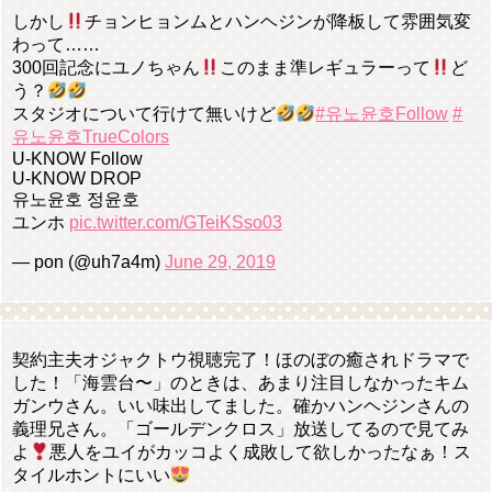
しかし
チョンヒョンムとハンヘジンが降板して雰囲気変
わって……
300回記念にユノちゃん
このまま準レギュラーって
ど
う？
スタジオについて行けて無いけど
#유노윤호Follow
#
유노윤호TrueColors
U-KNOW Follow
U-KNOW DROP
유노윤호 정윤호
ユンホ
pic.twitter.com/GTeiKSso03
— pon (@uh7a4m)
June 29, 2019
契約主夫オジャクトウ視聴完了！ほのぼの癒されドラマで
した！「海雲台〜」のときは、あまり注目しなかったキム
ガンウさん。いい味出してました。確かハンヘジンさんの
義理兄さん。「ゴールデンクロス」放送してるので見てみ
よ
悪人をユイがカッコよく成敗して欲しかったなぁ！ス
タイルホントにいい