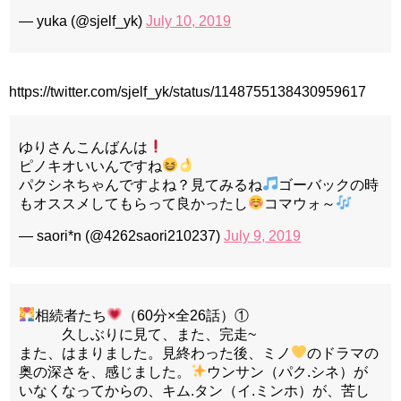
— yuka (@sjelf_yk)
July 10, 2019
https://twitter.com/sjelf_yk/status/1148755138430959617
ゆりさんこんばんは
ピノキオいいんですね
パクシネちゃんですよね？見てみるね
ゴーバックの時
もオススメしてもらって良かったし
コマウォ～
— saori*n (@4262saori210237)
July 9, 2019
相続者たち
（60分×全26話）①
久しぶりに見て、また、完走~
また、はまりました。見終わった後、ミノ
のドラマの
奥の深さを、感じました。
ウンサン（パク.シネ）が
いなくなってからの、キム.タン（イ.ミンホ）が、苦し