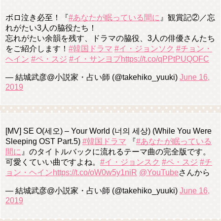
ボロ泣き必至！『
#あなたが眠っている間に
』観賞記②／忘
れがたい3人の脇役たち！
忘れがたい余韻を残す、ドラマの脇役、3人の俳優さんたち
をご紹介します！
#韓国ドラマ
#イ・ジョンソク
#チョン・
ヘイン
#ペ・スジ
#イ・サンヨプ
https://t.co/qPPtPUQOFC
— 結城武彦@小説家・占い師 (@takehiko_yuuki)
June 16,
2019
[MV] SE O(세오) – Your World (너의 세상) (While You Were
Sleeping OST Part.5)
#韓国ドラマ
『
#あなたが眠っている
間に
』のタイトルバックに流れるテーマ曲の完全版です。
可愛くていい曲ですよね。
#イ・ジョンスク
#ペ・スジ
#チ
ョン・ヘイン
https://t.co/oW0w5y1niR
@YouTube
さんから
— 結城武彦@小説家・占い師 (@takehiko_yuuki)
June 16,
2019