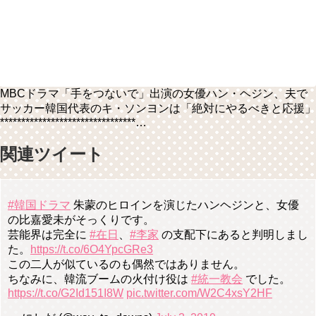
MBCドラマ「手をつないで」出演の女優ハン・ヘジン、夫で
サッカー韓国代表のキ・ソンヨンは「絶対にやるべきと応援」
********************************…
関連ツイート
#韓国ドラマ
朱蒙のヒロインを演じたハンヘジンと、女優
の比嘉愛未がそっくりです。
芸能界は完全に
#在日
、
#李家
の支配下にあると判明しまし
た。
https://t.co/6O4YpcGRe3
この二人が似ているのも偶然ではありません。
ちなみに、韓流ブームの火付け役は
#統一教会
でした。
https://t.co/G2Id151I8W
pic.twitter.com/W2C4xsY2HF