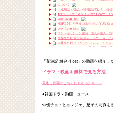
【日本で見れる全10作】残念ながら明
について
ハン·ソヒとキム·ソンホが3日にわたっ
「退屈だ・暇だ」を韓国語では？「심심
ハン・ヘジン 한혜진 – (선공개) 강남 3대 얼
■韓国ドラマ『キング～Two Hearts
요? 밥블레스유 2 bobblessyou2 EP.18
yoon kyun sang
ソン・ヘギョ – ソンヘギョ キスまとめ
HSF(126)-윤균상 서울숲 벤치 (YUN Kyunsang
ハン・ヘジン 한혜진 – Still We (여전히 
yoon kyun sang
한가인 –
ユン・ギュンサン主演「潜入弁護人」第
「ライフ・ オン・ マーズ」2019年11
九尾狐外伝 第２話 キム・ジウ チョ・ヒ
(ENG SUB) Behind The Scene Hyun
九尾狐外伝 メイキング03 ハン・イェス
ェジン / エンジョイ❕
チョ・ヒョンジェ 조현재 九尾狐外伝
ユン・ギュンサン、番組にも登場した愛猫
キム・テヒの弟イ・ワン♥イ・ボミ、今日
News
「まず熱く掃除せよ」女優キム・ユジョ
キム・レウォンの影絵遊び！？「黒騎士～
「花遊記 화유기 ost」の動画を紹介し
(11/26)
【裏芸能】キムユジョンの熱愛彼氏はあ
キム・ユジョン、美しいセルフショットで近況
ドラマ・映画を無料で見る方法
キム・ユジョン、新ドラマ「まず熱く掃除せ
幻の王女チャミョンゴ エンディング
見逃し動画がこちらにもあるかも！？
YUCHUN ♥ LOVE 15 「成均館 5話」
[Fan MV]七日の王妃(7일의 왕비)OST – 정기고 
Powered by livedoor 相互RSS
●韓国ドラマ動画ニュース
俳優カン・ギヨン、突然の熱愛宣言…「キム
俳優チョ・ヒョンジェ、息子の写真を