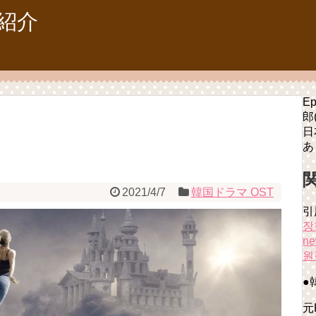
紹介
Ep
郎
日
あ
2021/4/7
韓国ドラマ OST
引
장혁
ne
원
●
元