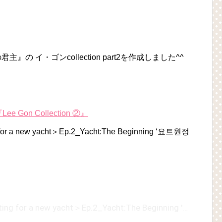
の イ・ゴンcollection part2を作成しました^^
 Gon Collection ②』
 for a new yacht＞Ep.2_Yacht:The Beginning ‘요트원정
장혁 Jang Hyuk＜close friends waiting for a new yacht＞Ep.2_Yacht:The Beginning '요트원정대:더비기닝'