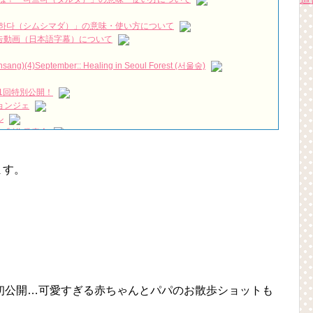
日も出勤です「ソイングク」に沼落ち！出演ドラマ徹底解説🔥
NEW!
て喧嘩した理由。ドギョンスまでも止めた！
NEW!
하다（シムシマダ）」の意味・使い方について
짱 출신 &#39;한혜진 언니&#39; (ft. 도여니의 학창시절) | 편 먹고 갈래
』予告動画（日本語字幕）について
)(4)September:: Healing in Seoul Forest (서울숲)
우리는)
1回特別公開！
月2日TSUTAYAにて先行レンタル開始！
ョンジェ
 Bin 현빈❤️ 손예진 Son Ye Jin-Crash Landing On You/ヒョンビン❤️ソンイ
ル
 制作発表会
が急死…イ・ソンギョンら同僚芸能人から慰めの言葉が続々 – Taka
（28日）結婚……
ン、「健康がとても回復…痩せたのはソン・ジェリムのせい!? 」
永遠の約束～」メイキングを一部公開（DVD-SET2特典映像より）
ます。
の大物俳優
を伝える“会いたいでしょ？” Big News TV
よ」に出演確定…“台本を見た瞬間惹かれた” 20180123
(Junggigo) – 그리고 그려도 (Miss You In My Heart)
秘書がなぜそうか」出演で話題 Big News TV
初公開…可愛すぎる赤ちゃんとパパのお散歩ショットも