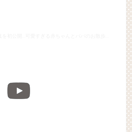
俳優チョ・ヒョンジェ、息子の写真を初公開…可愛すぎる赤ちゃんとパパのお散歩ショットも