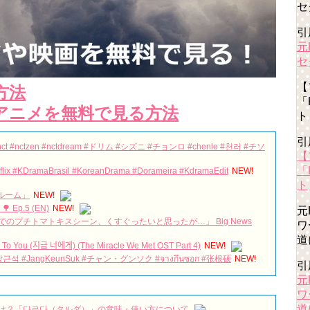
セ
引
元
セ
【
方法
「
アニメを無料で見る方法
ト
引
nctzen #nctdream #ドリム #シズニ #チョンロ #chenle #천러 #チソ
【
「
flix #KDramaBrasil #KoreanDrama #Dorameira #KdramaEdit
NEW!
ト
ンルーム」
NEW!
Ep.5 (EN)
NEW!
元
のプチトマトキスシーン、くすぐったいと思ったが…」 Big News
ワ
道
You (지금 너에게) (The Miracle We Met OST Part 4)
NEW!
#장근석 #JangKeunSuk #チャン・グンソク #จางกึนซอก #张根硕
NEW!
引
元
d #100daysmyprince #kdrama #love #viral #fadeaway
NEW!
ワ
込められた再生への祈り 千代に課せられた“義務”
NEW!
道
 #박시후 #パクシフ #tiktoklive @sihootnc 💜
NEW!
は？「다르다（タルダ）」の意味・使い方について