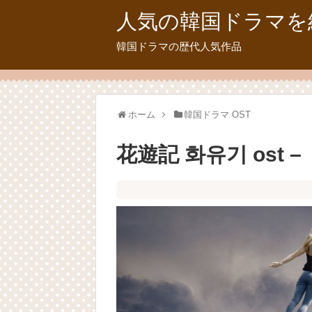
人気の韓国ドラマを
韓国ドラマの歴代人気作品
ホーム
韓国ドラマ OST
花遊記 화유기 ost –