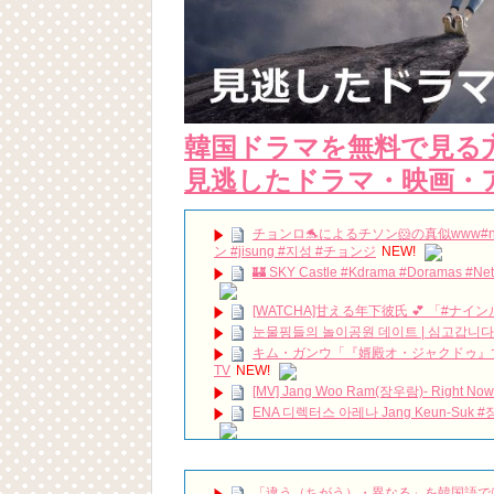
韓国ドラマを無料で見る
見逃したドラマ・映画・
チョンロ🐬によるチソン🐹の真似www#nct #
ン #jisung #지성 #チョンジ
NEW!
🏰 SKY Castle #Kdrama #Doramas #Net
[WATCHA]甘える年下彼氏 💕 「#ナイ
눈물핑들의 놀이공원 데이트 | 심고갑니다 🌳 
キム・ガンウ「『婿殿オ・ジャクドゥ』で
TV
NEW!
[MV] Jang Woo Ram(장우람)- Right Now To 
ENA 디렉터스 아레나 Jang Keun-Suk 
100 days my prince #shorts #shortsfee
『おちょやん』杉咲花の「人形の家」に
PARKSIHOO 2026.6.24-25 #parksihoo
「違う（ちがう）・異なる」を韓国語で