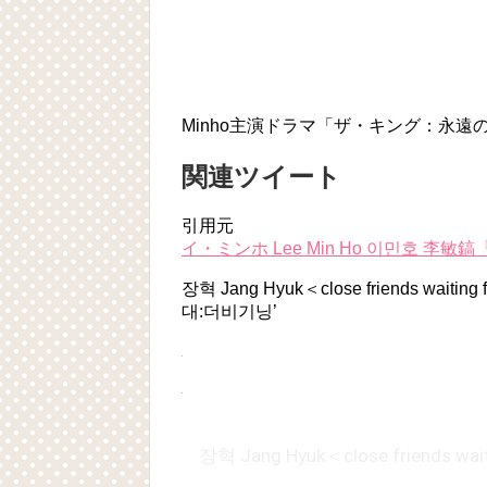
Minho主演ドラマ「ザ・キング：永遠の君主』
関連ツイート
引用元
イ・ミンホ Lee Min Ho 이민호 李敏鎬『Lee
장혁 Jang Hyuk＜close friends waiting
대:더비기닝’