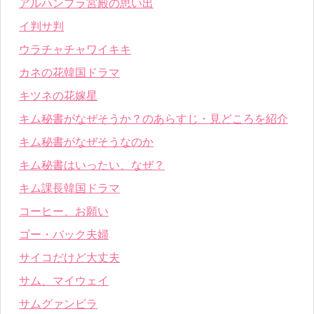
アルハンブラ宮殿の思い出
イ判サ判
ウラチャチャワイキキ
カネの花韓国ドラマ
キツネの花嫁星
キム秘書がなぜそうか？のあらすじ・見どころを紹介
キム秘書がなぜそうなのか
キム秘書はいったい、なぜ？
キム課長韓国ドラマ
コーヒー、お願い
ゴー・バック夫婦
サイコだけど大丈夫
サム、マイウェイ
サムグァンビラ