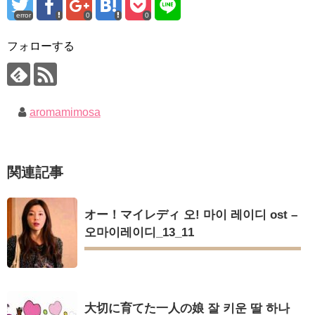
ハン・ヘジン 한혜진 – Still We (여전히 우리는)
error
0
0
한가인 –
「まず熱く掃除せよ」女優キム・ユジョン、「健康がとても回
「ライフ・ オン・ マーズ」2019年11月2日TSUTAYAにて先行
復…痩せたのはソン・ジェリムのせい!? 」 (11/26)
レンタル開始！
フォローする
【裏芸能】キムユジョンの熱愛彼氏はあの大物俳優
(ENG SUB) Behind The Scene Hyun Bin 현빈❤️ 손예진 Son Ye
キム・ユジョン、美しいセルフショットで近況を伝える“会いた
Jin-Crash Landing On You/ヒョンビン❤️ソンイェジン / エンジョイ❕
いでしょ？” Big News TV
キム・ユジョン、新ドラマ「まず熱く掃除せよ」に出演確
ユン・ギュンサン、番組にも登場した愛猫が急死…イ・ソンギ
定…“台本を見た瞬間惹かれた” 20180123
ョンら同僚芸能人から慰めの言葉が続々 – Taka News
幻の王女チャミョンゴ エンディング
aromamimosa
キム・レウォンの影絵遊び！？「黒騎士～永遠の約束～」メイ
YUCHUN ♥ LOVE 15 「成均館 5話」
キングを一部公開（DVD-SET2特典映像より）
[Fan MV]七日の王妃(7일의 왕비)OST – 정기고 (Junggigo) – 그
리고 그려도 (Miss You In My Heart)
俳優カン・ギヨン、突然の熱愛宣言…「キム秘書がなぜそう
関連記事
か」出演で話題 Big News TV
Powered by livedoor 相互RSS
オー！マイレディ 오! 마이 레이디 ost –
오마이레이디_13_11
Powered by livedoor 相互RSS
大切に育てた一人の娘 잘 키운 딸 하나