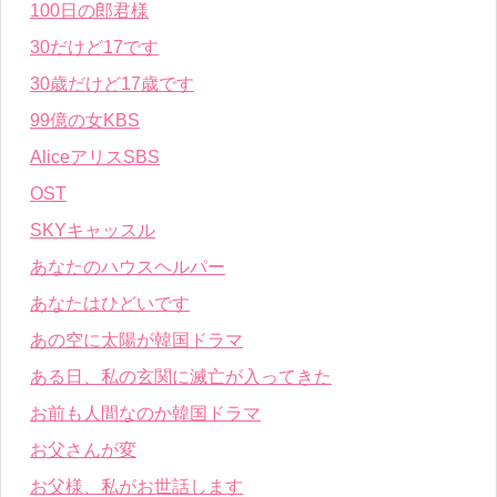
100日の郎君様
30だけど17です
30歳だけど17歳です
99億の女KBS
AliceアリスSBS
OST
SKYキャッスル
あなたのハウスヘルパー
あなたはひどいです
あの空に太陽が韓国ドラマ
ある日、私の玄関に滅亡が入ってきた
お前も人間なのか韓国ドラマ
お父さんが変
お父様、私がお世話します