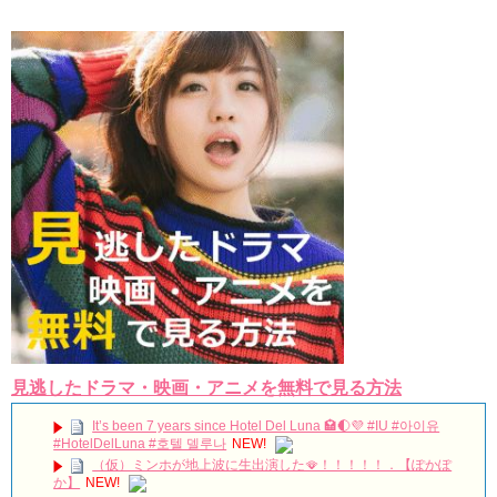
見逃したドラマ・映画・アニメを無料で見る方法
It’s been 7 years since Hotel Del Luna 🏩🌓💜 #IU #아이유
#HotelDelLuna #호텔 델루나
NEW!
（仮）ミンホが地上波に生出演した🪭！！！！！．【ぽかぽ
か】
NEW!