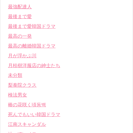
最強配達人
最後まで愛
最後まで愛韓国ドラマ
最高の一発
最高の離婚韓国ドラマ
月が浮かぶ川
月桂樹洋服店の紳士たち
未分類
梨泰院クラス
検法男女
椿の花咲く頃동백
死んでもいい韓国ドラマ
江南スキャンダル