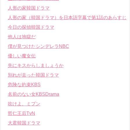
人形の家韓国ドラマ
人形の家（韓国ドラマ）を日本語字幕で第1話のあらすじ
今日の探偵韓国ドラマ
他人は地獄だ
僕が見つけたシンデレラNBC
優しい魔女伝
先にキスからしましょうか
別れが去った韓国ドラマ
危険な約束KBS
名前のない女KBSDrama
吹けよ、ミプン
哲仁王后TvN
大君韓国ドラマ