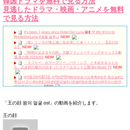
韓国ドラマを無料で見る方法
見逃したドラマ・映画・アニメを無料
で見る方法
It’s been 7 years since Hotel Del Luna 🏩🌓💜 #IU #아이유
#HotelDelLuna #호텔 델루나
NEW!
（仮）ミンホが地上波に生出演した🪭！！！！！．【ぽかぽ
か】
NEW!
『時間が止まるその時』大阪ファンミーティングオリックス劇
場 夜の部 2019/3/3
NEW!
「ラブリー・ホラーブリー」パク・シフ、ときめき＆コミカ
ル…正反対の魅力が詰まったスチールカット公開 Big News TV
NEW!
#이동건#아름다운 시작#관악FM#생방송가요톡톡#매주 목요일#오
후12시-2시 #태윤#그때로#묻따말#사랑벌#엠씨엠코리아#우리사랑연
예인예술단 ♡♡♡
NEW!
저를 전적으로 믿으셔야합니다ㅣ스카이캐슬ㅣ#인생철학 #인생
조언 #인생명언
NEW!
#韓国ドラマ100日の郎君様 ★★★★⭐︎
NEW!
「王の顔 왕의 얼굴 ost」の動画を紹介します。
疲れてるソンフン刺さる…シャツ腕まくりするのもやばい
#enhypen #engene #엔하이픈 #おすすめ #fyp #kpop #sunghoon #ソ
王の顔
ンフン #성훈
NEW!
キム・ガンウ「『婿殿オ・ジャクドゥ』でのプチトマトキスシ
ーン、くすぐったいと思ったが…」 Big News TV
NEW!