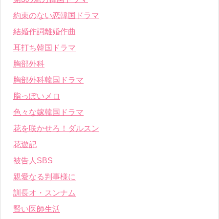
約束のない恋韓国ドラマ
結婚作詞離婚作曲
耳打ち韓国ドラマ
胸部外科
胸部外科韓国ドラマ
脂っぽいメロ
色々な嫁韓国ドラマ
花を咲かせろ！ダルスン
花遊記
被告人SBS
親愛なる判事様に
訓長オ・スンナム
賢い医師生活