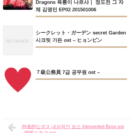
Dragons 육룡이 나르샤｜ 정도전 그 자
체 김명민 EP02 201501006
シークレット・ガーデン secret Garden
시크릿 가든 ost – ヒョンビン
７級公務員 7급 공무원 ost –
内省的なボス 내성적인 보스 Introverted Boss ost
- 韓国ドラマ ost