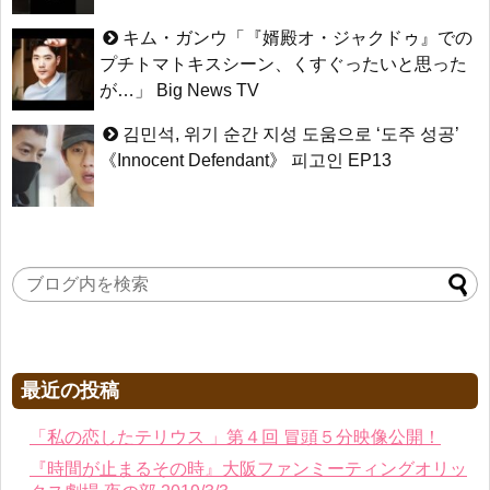
キム・ガンウ「『婿殿オ・ジャクドゥ』での
プチトマトキスシーン、くすぐったいと思った
が…」 Big News TV
김민석, 위기 순간 지성 도움으로 ‘도주 성공’
《Innocent Defendant》 피고인 EP13
最近の投稿
「私の恋したテリウス 」第４回 冒頭５分映像公開！
『時間が止まるその時』大阪ファンミーティングオリッ