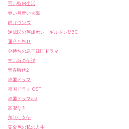
賢い監房生活
赤い月青い太陽
輝けウンス
逆賊民の英雄ホン・ギルドンMBC
運命と怒り
金持ちの息子韓国ドラマ
青い海の伝説
青春時代2
韓国ドラマ
韓国ドラマ OST
韓国ドラマost
高潔な君
鶏龍仙女伝
黄金色の私の人生