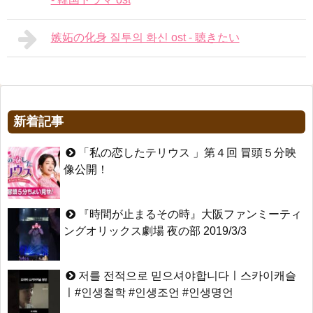
嫉妬の化身 질투의 화신 ost - 聴きたい
新着記事
「私の恋したテリウス 」第４回 冒頭５分映
像公開！
『時間が止まるその時』大阪ファンミーティ
ングオリックス劇場 夜の部 2019/3/3
저를 전적으로 믿으셔야합니다ㅣ스카이캐슬
ㅣ#인생철학 #인생조언 #인생명언