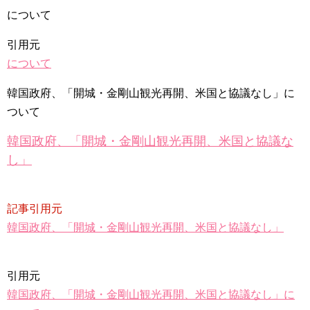
九尾狐外伝 メイキング03 ハン・イェスル
について
チョ・ヒョンジェ 조현재 九尾狐外伝 制作発表会
キム・テヒの弟イ・ワン♥イ・ボミ、今日（28日）結婚……
引用元
「ライフ・ オン・ マーズ」2019年11月2日TSUTAYAにて先行
について
レンタル開始！
(ENG SUB) Behind The Scene Hyun Bin 현빈❤️ 손예진 Son Ye
Jin-Crash Landing On You/ヒョンビン❤️ソンイェジン / エンジョイ❕
韓国政府、「開城・金剛山観光再開、米国と協議なし」に
ついて
ユン・ギュンサン、番組にも登場した愛猫が急死…イ・ソンギ
ョンら同僚芸能人から慰めの言葉が続々 – Taka News
キム・レウォンの影絵遊び！？「黒騎士～永遠の約束～」メイ
韓国政府、「開城・金剛山観光再開、米国と協議な
キングを一部公開（DVD-SET2特典映像より）
し」
「まず熱く掃除せよ」女優キム・ユジョン、「健康がとても回
復…痩せたのはソン・ジェリムのせい!? 」 (11/26)
【裏芸能】キムユジョンの熱愛彼氏はあの大物俳優
キム・ユジョン、美しいセルフショットで近況を伝える“会いた
記事引用元
いでしょ？” Big News TV
キム・ユジョン、新ドラマ「まず熱く掃除せよ」に出演確
韓国政府、「開城・金剛山観光再開、米国と協議なし」
定…“台本を見た瞬間惹かれた” 20180123
幻の王女チャミョンゴ エンディング
YUCHUN ♥ LOVE 15 「成均館 5話」
[Fan MV]七日の王妃(7일의 왕비)OST – 정기고 (Junggigo) – 그
引用元
리고 그려도 (Miss You In My Heart)
韓国政府、「開城・金剛山観光再開、米国と協議なし」に
俳優カン・ギヨン、突然の熱愛宣言…「キム秘書がなぜそう
か」出演で話題 Big News TV