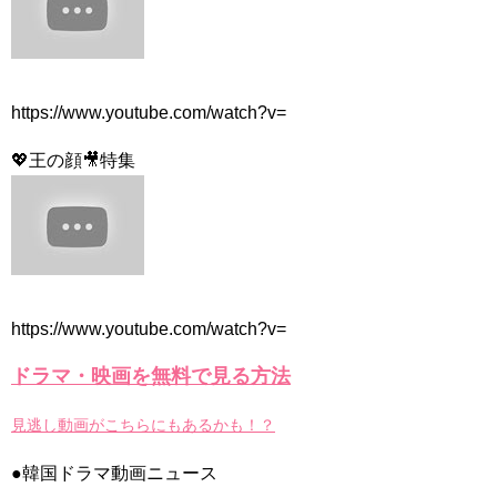
新ドラマ「ラブリー・ホラーブリー」放送前に炎上…プロデュ
ーサーの“セウォル号”発言を謝罪 Big News TV
NEW!
CRAZY LOVE ❤️🤭😜 #crazylove #krystaljung #kimjaewook
#kdrama #shorts #edit
NEW!
김민석, 위기 순간 지성 도움으로 ‘도주 성공’ 《Innocent
Defendant》 피고인 EP13
NEW!
https://www.youtube.com/watch?v=
「違う（ちがう）・異なる」を韓国語では？「다르다（タル
ダ）」の意味・使い方について
💖王の顔🎥特集
について
「退屈だ・暇だ」を韓国語では？「심심하다（シムシマダ）」
の意味・使い方について
■韓国ドラマ『キング～Two Hearts』予告動画（日本語字幕）
について
yoon kyun sang
HSF(126)-윤균상 서울숲 벤치 (YUN Kyunsang)(4)September::
Healing in Seoul Forest (서울숲)
yoon kyun sang
https://www.youtube.com/watch?v=
ユン・ギュンサン主演「潜入弁護人」第1回特別公開！
ハン・ヘジン 한혜진 – (선공개) 강남 3대 얼짱 출신 &#39;한혜진
ドラマ・映画を無料で見る方法
언니&#39; (ft. 도여니의 학창시절) | 편 먹고 갈래요? 밥블레스유 2
bobblessyou2 EP.18
ソン・ヘギョ – ソンヘギョ キスまとめ
見逃し動画がこちらにもあるかも！？
ハン・ヘジン 한혜진 – Still We (여전히 우리는)
한가인 –
●韓国ドラマ動画ニュース
九尾狐外伝 第２話 キム・ジウ チョ・ヒョンジェ