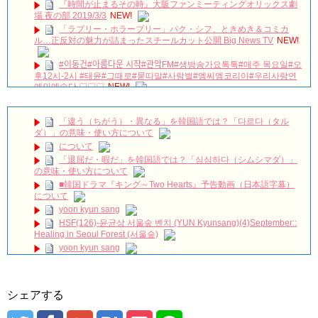
『時間が止まるその時』大阪ファンミーティングオリックス劇
場 夜の部 2019/3/3
NEW!
「ラブリー・ホラーブリー」パク・シフ、ときめき＆コミカ
ル…正反対の魅力が詰まったスチールカット公開 Big News TV
NEW!
#이동건#아름다운 시작#관악FM#생방송가요톡톡#매주 목요일#오
후12시-2시 #태윤#그때로#묻따말#사랑벌#엠씨엠코리아#우리사랑연
예인예술단 ♡♡♡
NEW!
저를 전적으로 믿으셔야합니다ㅣ스카이캐슬ㅣ#인생철학 #인생
조언 #인생명언
NEW!
「違う（ちがう）・異なる」を韓国語では？「다르다（タル
#韓国ドラマ100日の郎君様 ★★★★⭐︎
NEW!
ダ）」の意味・使い方について
疲れてるソンフン刺さる…シャツ腕まくりするのもやばい
について
#enhypen #engene #엔하이픈 #おすすめ #fyp #kpop #sunghoon #ソ
「退屈だ・暇だ」を韓国語では？「심심하다（シムシマダ）」
ンフン #성훈
NEW!
の意味・使い方について
キム・ガンウ「『婿殿オ・ジャクドゥ』でのプチトマトキスシ
■韓国ドラマ『キング～Two Hearts』予告動画（日本語字幕）
ーン、くすぐったいと思ったが…」 Big News TV
NEW!
について
新ドラマ「ラブリー・ホラーブリー」放送前に炎上…プロデュ
yoon kyun sang
ーサーの“セウォル号”発言を謝罪 Big News TV
NEW!
HSF(126)-윤균상 서울숲 벤치 (YUN Kyunsang)(4)September::
CRAZY LOVE ❤️🤭😜 #crazylove #krystaljung #kimjaewook
Healing in Seoul Forest (서울숲)
#kdrama #shorts #edit
NEW!
yoon kyun sang
김민석, 위기 순간 지성 도움으로 ‘도주 성공’ 《Innocent
Defendant》 피고인 EP13
NEW!
ユン・ギュンサン主演「潜入弁護人」第1回特別公開！
ハン・ヘジン 한혜진 – (선공개) 강남 3대 얼짱 출신 &#39;한혜진
九尾狐外伝 第２話 キム・ジウ チョ・ヒョンジェ
언니&#39; (ft. 도여니의 학창시절) | 편 먹고 갈래요? 밥블레스유 2
九尾狐外伝 メイキング03 ハン・イェスル
シェアする
bobblessyou2 EP.18
チョ・ヒョンジェ 조현재 九尾狐外伝 制作発表会
ソン・ヘギョ – ソンヘギョ キスまとめ
キム・テヒの弟イ・ワン♥イ・ボミ、今日（28日）結婚……