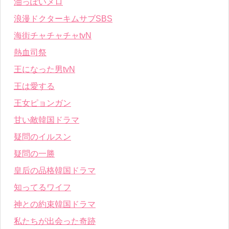
油っぽいメロ
浪漫ドクターキムサブSBS
海街チャチャチャtvN
熱血司祭
王になった男tvN
王は愛する
王女ピョンガン
甘い敵韓国ドラマ
疑問のイルスン
疑問の一勝
皇后の品格韓国ドラマ
知ってるワイフ
神との約束韓国ドラマ
私たちが出会った奇跡