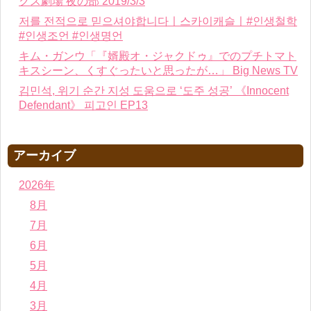
クス劇場 夜の部 2019/3/3
저를 전적으로 믿으셔야합니다ㅣ스카이캐슬ㅣ#인생철학
#인생조언 #인생명언
キム・ガンウ「『婿殿オ・ジャクドゥ』でのプチトマト
キスシーン、くすぐったいと思ったが…」 Big News TV
김민석, 위기 순간 지성 도움으로 ‘도주 성공’ 《Innocent
Defendant》 피고인 EP13
アーカイブ
2026年
8月
7月
6月
5月
4月
3月