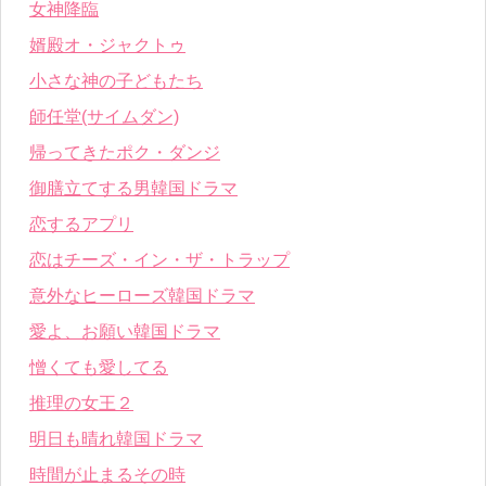
女神降臨
婿殿オ・ジャクトゥ
小さな神の子どもたち
師任堂(サイムダン)
帰ってきたポク・ダンジ
御膳立てする男韓国ドラマ
恋するアプリ
恋はチーズ・イン・ザ・トラップ
意外なヒーローズ韓国ドラマ
愛よ、お願い韓国ドラマ
憎くても愛してる
推理の女王２
明日も晴れ韓国ドラマ
時間が止まるその時