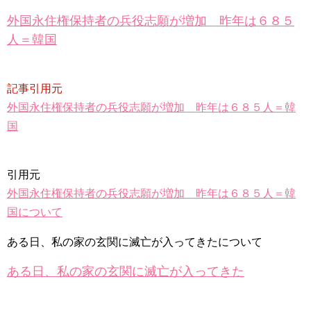
[Fan MV]七日の王妃(7일의 왕비)OST – 정기고 (Junggigo) – 그
리고 그려도 (Miss You In My Heart)
外国永住権保持者の兵役志願が増加 昨年は６８５
俳優カン・ギヨン、突然の熱愛宣言…「キム秘書がなぜそう
か」出演で話題 Big News TV
人＝韓国
記事引用元
外国永住権保持者の兵役志願が増加 昨年は６８５人＝韓
Powered by livedoor 相互RSS
国
引用元
外国永住権保持者の兵役志願が増加 昨年は６８５人＝韓
国について
ある日、私の家の玄関に滅亡が入ってきたについて
ある日、私の家の玄関に滅亡が入ってきた