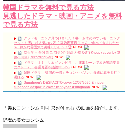
韓国ドラマを無料で見る方法
見逃したドラマ・映画・アニメを無料
で見る方法
グッドモーニング見つけました！😁 お求めやすいモーニング
セット！ 🥰 超人気のお店【 福乃喫茶店 】さんで食べて来ました〜
☕️ 静かな雰囲気で美味しいし〜！🏆
NEW!
조승우 – '꽃이 피고 지듯이' (영화 사도 OST) K-pop / cover by 고
릴라이브 (Recording ver.)
NEW!
ドラマ「オ！ サムグァンビラ」、露出シーンで放送審議委員
にクレーム…審議可否を議論中 (9/29)
NEW!
韓国ドラマ 「疑問の一勝」チョン・ヘソン、母親に真実を打ち
明ける
NEW!
Sunghoon's DESPACITO cover 12/07/2026 Enhypen
sunghoon despacito cover #enhypen #sunghoon
NEW!
（椿の咲く頃…愛しい人の面影、心に秘めて）#shorts#つばき#
花
NEW!
私は明日死にます―秘密と嘘を抱えて交錯する3人の愛の行方は
／ドラマ『悲しくて、愛』予告編
NEW!
「美女コン・シム 미녀 공심이 ost」の動画を紹介します。
DIOR CAPTURE NCTチソン、水光注射発想の「PDRN※美容
液」で光とツヤがめぐる肌へ
NEW!
野獣の美女コンシム
【韓国ドラマ「吹けよ、ミプン」】毎週月～金曜11時32分放送
心優しい熱血弁護士と脱北したヒロインが本当の幸せを見つけるピュ