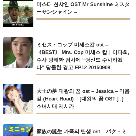
미스터 션샤인 OST Mr Sunshine ミスタ
ーサンシャイン –
ミセス・コップ 미세스캅 ost –
《BEST》 Mrs. Cop 미세스 캅｜이다희,
수사 방해한 검사에 “당신도 수사하겠
다“ 당돌한 경고 EP12 20150908
大王の夢 대왕의 꿈 ost – Jessica – 마음
길 (Heart Road) _ [대왕의 꿈 OST ] .]
소녀시대 제시카
家族の誕生 가족의 탄생 ost – パク・ミ