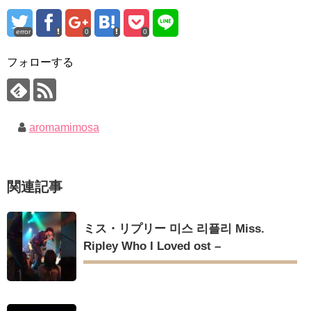
チョ・ヒョンジェ 조현재 九尾狐外伝 制作発表会
언니&#39; (ft. 도여니의 학창시절) | 편 먹고 갈래요? 밥블레스유 2
キム・テヒの弟イ・ワン♥イ・ボミ、今日（28日）結婚……
bobblessyou2 EP.18
ソン・ヘギョ – ソンヘギョ キスまとめ
error
0
0
「まず熱く掃除せよ」女優キム・ユジョン、「健康がとても回
ハン・ヘジン 한혜진 – Still We (여전히 우리는)
復…痩せたのはソン・ジェリムのせい!? 」 (11/26)
한가인 –
フォローする
【裏芸能】キムユジョンの熱愛彼氏はあの大物俳優
「ライフ・ オン・ マーズ」2019年11月2日TSUTAYAにて先行
キム・ユジョン、美しいセルフショットで近況を伝える“会いた
レンタル開始！
いでしょ？” Big News TV
(ENG SUB) Behind The Scene Hyun Bin 현빈❤️ 손예진 Son Ye
キム・ユジョン、新ドラマ「まず熱く掃除せよ」に出演確
Jin-Crash Landing On You/ヒョンビン❤️ソンイェジン / エンジョイ❕
定…“台本を見た瞬間惹かれた” 20180123
幻の王女チャミョンゴ エンディング
aromamimosa
ユン・ギュンサン、番組にも登場した愛猫が急死…イ・ソンギ
YUCHUN ♥ LOVE 15 「成均館 5話」
ョンら同僚芸能人から慰めの言葉が続々 – Taka News
[Fan MV]七日の王妃(7일의 왕비)OST – 정기고 (Junggigo) – 그
キム・レウォンの影絵遊び！？「黒騎士～永遠の約束～」メイ
리고 그려도 (Miss You In My Heart)
キングを一部公開（DVD-SET2特典映像より）
俳優カン・ギヨン、突然の熱愛宣言…「キム秘書がなぜそう
関連記事
か」出演で話題 Big News TV
ミス・リプリー 미스 리플리 Miss.
Powered by livedoor 相互RSS
Ripley Who I Loved ost –
Powered by livedoor 相互RSS