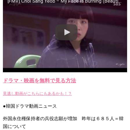
[FMV] Choi Sang Yeob – My Face Is Burning (Beautiful Gong Shim OST)
ハン・ヘジン 한혜진 – Still We (여전히 우리는)
한가인 –
九尾狐外伝 第２話 キム・ジウ チョ・ヒョンジェ
九尾狐外伝 メイキング03 ハン・イェスル
チョ・ヒョンジェ 조현재 九尾狐外伝 制作発表会
キム・テヒの弟イ・ワン♥イ・ボミ、今日（28日）結婚……
「ライフ・ オン・ マーズ」2019年11月2日TSUTAYAにて先行
レンタル開始！
(ENG SUB) Behind The Scene Hyun Bin 현빈❤️ 손예진 Son Ye
Jin-Crash Landing On You/ヒョンビン❤️ソンイェジン / エンジョイ❕
ユン・ギュンサン、番組にも登場した愛猫が急死…イ・ソンギ
ョンら同僚芸能人から慰めの言葉が続々 – Taka News
キム・レウォンの影絵遊び！？「黒騎士～永遠の約束～」メイ
キングを一部公開（DVD-SET2特典映像より）
ドラマ・映画を無料で見る方法
「まず熱く掃除せよ」女優キム・ユジョン、「健康がとても回
復…痩せたのはソン・ジェリムのせい!? 」 (11/26)
見逃し動画がこちらにもあるかも！？
【裏芸能】キムユジョンの熱愛彼氏はあの大物俳優
キム・ユジョン、美しいセルフショットで近況を伝える“会いた
いでしょ？” Big News TV
●韓国ドラマ動画ニュース
キム・ユジョン、新ドラマ「まず熱く掃除せよ」に出演確
定…“台本を見た瞬間惹かれた” 20180123
外国永住権保持者の兵役志願が増加 昨年は６８５人＝韓
幻の王女チャミョンゴ エンディング
YUCHUN ♥ LOVE 15 「成均館 5話」
国について