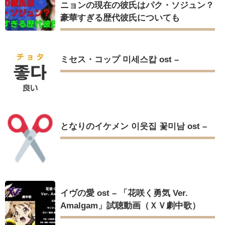
ニョンの現在の彼氏はパク・ソジュン？
豪華すぎる歴代彼氏についても
ミセス・コップ 미세스캅 ost –
となりのイケメン 이웃집 꽃미남 ost –
イヴの愛 ost – 「花咲く勇気 Ver.
Amalgam」試聴動画（ＸＶ劇中歌）