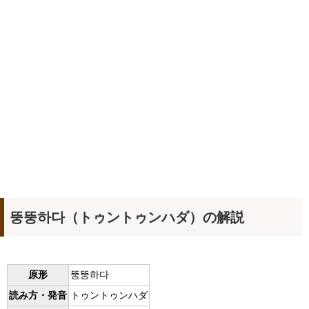
뚱뚱하다（トゥントゥンハダ）の解説
原形
뚱뚱하다
読み方・発音
トゥントゥンハダ