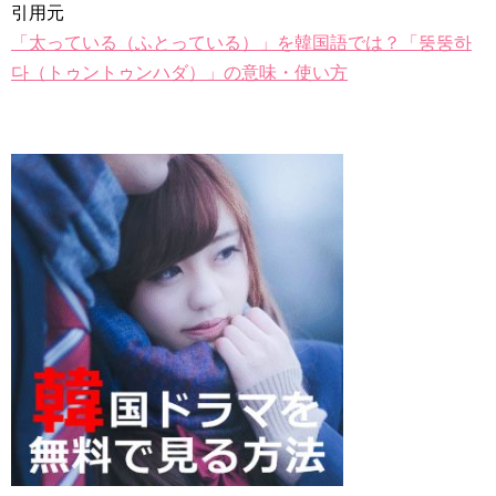
引用元
「太っている（ふとっている）」を韓国語では？「뚱뚱하
다（トゥントゥンハダ）」の意味・使い方