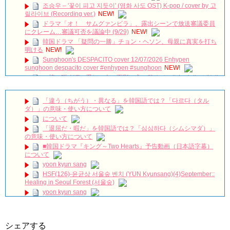
조승우 – '꽃이 피고 지듯이' (영화 사도 OST) K-pop / cover by 고
릴라이브 (Recording ver.)
NEW!
ドラマ「オ！ サムグァンビラ」、露出シーンで放送審議委員
にクレーム…審議可否を議論中 (9/29)
NEW!
韓国ドラマ 「疑問の一勝」チョン・ヘソン、母親に真実を打ち
明ける
NEW!
Sunghoon's DESPACITO cover 12/07/2026 Enhypen
sunghoon despacito cover #enhypen #sunghoon
NEW!
（椿の咲く頃…愛しい人の面影、心に秘めて）#shorts#つばき#
花
NEW!
私は明日死にます―秘密と嘘を抱えて交錯する3人の愛の行方は
「違う（ちがう）・異なる」を韓国語では？「다르다（タル
／ドラマ『悲しくて、愛』予告編
NEW!
ダ）」の意味・使い方について
DIOR CAPTURE NCTチソン、水光注射発想の「PDRN※美容
について
液」で光とツヤがめぐる肌へ
NEW!
「退屈だ・暇だ」を韓国語では？「심심하다（シムシマダ）」
【韓国ドラマ「吹けよ、ミプン」】毎週月～金曜11時32分放送
の意味・使い方について
心優しい熱血弁護士と脱北したヒロインが本当の幸せを見つけるピュ
■韓国ドラマ『キング～Two Hearts』予告動画（日本語字幕）
アラブストーリー！
NEW!
について
体調が悪い夫に妻がかけた冷たい言葉 「韓ドラ秒劇場」
yoon kyun sang
NEW!
HSF(126)-윤균상 서울숲 벤치 (YUN Kyunsang)(4)September::
옷 다듬고 행사 입장하는 이수혁 Lee SooHyuk: 톰 포드 뷰티 ‘블
Healing in Seoul Forest (서울숲)
랙 오키드 리저브’ 향수 캠페인 기념 포토월: #이수혁 #지디친구
#Leesoohyuk 260326
NEW!
yoon kyun sang
中村玉緒、最後まで愛した夫・勝新太郎…涙の「大物ですな」
ユン・ギュンサン主演「潜入弁護人」第1回特別公開！
😭💔#中村玉緒#勝新太郎#夫婦愛#昭和スター#芸能界秘話#感動エピ
九尾狐外伝 第２話 キム・ジウ チョ・ヒョンジェ
ソード#昭和の名優#芸能ニュース#追悼#心に響く話
NEW!
九尾狐外伝 メイキング03 ハン・イェスル
シェアする
ハン・ヘジン 한혜진 – (선공개) 강남 3대 얼짱 출신 &#39;한혜진