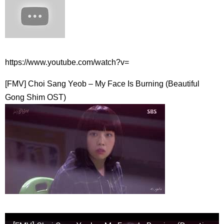
アラブストーリー！
NEW!
体調が悪い夫に妻がかけた冷たい言葉 「韓ドラ秒劇場」
NEW!
옷 다듬고 행사 입장하는 이수혁 Lee SooHyuk: 톰 포드 뷰티 ‘블
랙 오키드 리저브’ 향수 캠페인 기념 포토월: #이수혁 #지디친구
#Leesoohyuk 260326
NEW!
中村玉緒、最後まで愛した夫・勝新太郎…涙の「大物ですな」
https://www.youtube.com/watch?v=
😭💔#中村玉緒#勝新太郎#夫婦愛#昭和スター#芸能界秘話#感動エピ
ソード#昭和の名優#芸能ニュース#追悼#心に響く話
NEW!
「違う（ちがう）・異なる」を韓国語では？「다르다（タル
[FMV] Choi Sang Yeob – My Face Is Burning (Beautiful
ダ）」の意味・使い方について
Gong Shim OST)
について
「退屈だ・暇だ」を韓国語では？「심심하다（シムシマダ）」
の意味・使い方について
■韓国ドラマ『キング～Two Hearts』予告動画（日本語字幕）
について
yoon kyun sang
HSF(126)-윤균상 서울숲 벤치 (YUN Kyunsang)(4)September::
Healing in Seoul Forest (서울숲)
yoon kyun sang
ユン・ギュンサン主演「潜入弁護人」第1回特別公開！
ハン・ヘジン 한혜진 – (선공개) 강남 3대 얼짱 출신 &#39;한혜진
언니&#39; (ft. 도여니의 학창시절) | 편 먹고 갈래요? 밥블레스유 2
bobblessyou2 EP.18
ソン・ヘギョ – ソンヘギョ キスまとめ