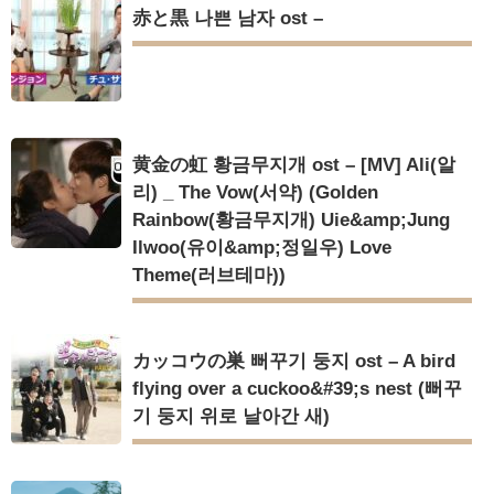
赤と黒 나쁜 남자 ost –
黄金の虹 황금무지개 ost – [MV] Ali(알
리) _ The Vow(서약) (Golden
Rainbow(황금무지개) Uie&amp;Jung
Ilwoo(유이&amp;정일우) Love
Theme(러브테마))
カッコウの巣 뻐꾸기 둥지 ost – A bird
flying over a cuckoo&#39;s nest (뻐꾸
기 둥지 위로 날아간 새)