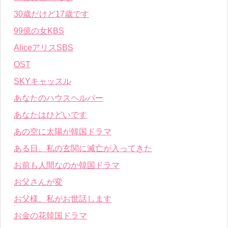
30歳だけど17歳です
99億の女KBS
AliceアリスSBS
OST
SKYキャッスル
あなたのハウスヘルパー
あなたはひどいです
あの空に太陽が韓国ドラマ
ある日、私の玄関に滅亡が入ってきた
お前も人間なのか韓国ドラマ
お父さんが変
お父様、私がお世話します
お金の花韓国ドラマ