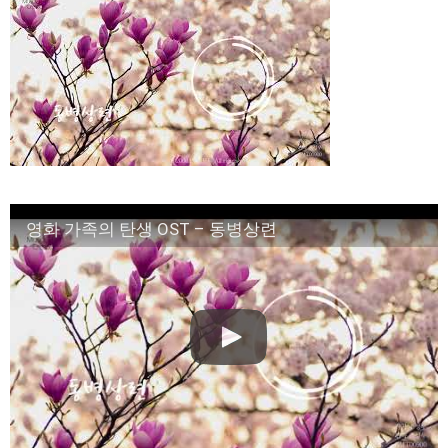
#チャン・グンソク #จางกึนซอก #张根硕
NEW!
100 days my prince #shorts #shortsfeed #100daysmyprince
#kdrama #love #viral #fadeaway
NEW!
『おちょやん』杉咲花の「人形の家」に込められた再生への祈
り 千代に課せられた“義務”
NEW!
「違う（ちがう）・異なる」を韓国語では？「다르다（タル
ダ）」の意味・使い方について
について
「退屈だ・暇だ」を韓国語では？「심심하다（シムシマダ）」
の意味・使い方について
■韓国ドラマ『キング～Two Hearts』予告動画（日本語字幕）
について
영화 가족의 탄생 OST – 동병상련
yoon kyun sang
HSF(126)-윤균상 서울숲 벤치 (YUN Kyunsang)(4)September::
Healing in Seoul Forest (서울숲)
yoon kyun sang
ユン・ギュンサン主演「潜入弁護人」第1回特別公開！
ハン・ヘジン 한혜진 – (선공개) 강남 3대 얼짱 출신 &#39;한혜진
언니&#39; (ft. 도여니의 학창시절) | 편 먹고 갈래요? 밥블레스유 2
bobblessyou2 EP.18
ソン・ヘギョ – ソンヘギョ キスまとめ
ハン・ヘジン 한혜진 – Still We (여전히 우리는)
한가인 –
九尾狐外伝 第２話 キム・ジウ チョ・ヒョンジェ
九尾狐外伝 メイキング03 ハン・イェスル