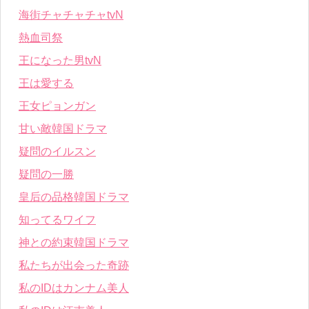
海街チャチャチャtvN
熱血司祭
王になった男tvN
王は愛する
王女ピョンガン
甘い敵韓国ドラマ
疑問のイルスン
疑問の一勝
皇后の品格韓国ドラマ
知ってるワイフ
神との約束韓国ドラマ
私たちが出会った奇跡
私のIDはカンナム美人