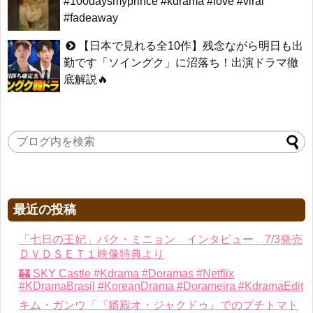
#100daysmyprince #kdrama #love #viral
#fadeaway
【日本で見れる全10作】残念ながら明日も出
勤です「ソイングク」に沼落ち！出演ドラマ徹
底解説🔥
最近の投稿
「七日の王妃」パク・ミニョン インタビュー 7/3発売
ＤＶＤＳＥＴ１映像特典より
🏰 SKY Castle #Kdrama #Doramas #Netflix
#KDramaBrasil #KoreanDrama #Dorameira #KdramaEdit
キム・ガンウ「『婿殿オ・ジャクドゥ』でのプチトマト