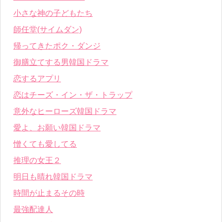
小さな神の子どもたち
師任堂(サイムダン)
帰ってきたポク・ダンジ
御膳立てする男韓国ドラマ
恋するアプリ
恋はチーズ・イン・ザ・トラップ
意外なヒーローズ韓国ドラマ
愛よ、お願い韓国ドラマ
憎くても愛してる
推理の女王２
明日も晴れ韓国ドラマ
時間が止まるその時
最強配達人