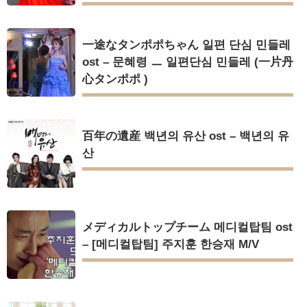
一途なタンポポちゃん 일편 단심 민들레
ost – 문혜령 ㅡ 일편단심 민들레 (一片丹
心タンポポ )
百年の遺産 백년의 유산 ost – 백년의 유
산
メディカルトップチーム 메디컬탑팀 ost
– [메디컬탑팀] 주지훈 한승재 M/V