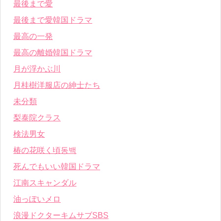
最後まで愛
最後まで愛韓国ドラマ
最高の一発
最高の離婚韓国ドラマ
月が浮かぶ川
月桂樹洋服店の紳士たち
未分類
梨泰院クラス
検法男女
椿の花咲く頃동백
死んでもいい韓国ドラマ
江南スキャンダル
油っぽいメロ
浪漫ドクターキムサブSBS