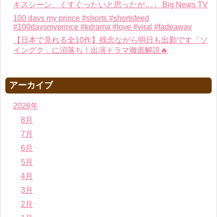
キスシーン、くすぐったいと思ったが…」 Big News TV
100 days my prince #shorts #shortsfeed
#100daysmyprince #kdrama #love #viral #fadeaway
【日本で見れる全10作】残念ながら明日も出勤です「ソ
イングク」に沼落ち！出演ドラマ徹底解説🔥
アーカイブ
2026年
8月
7月
6月
5月
4月
3月
2月