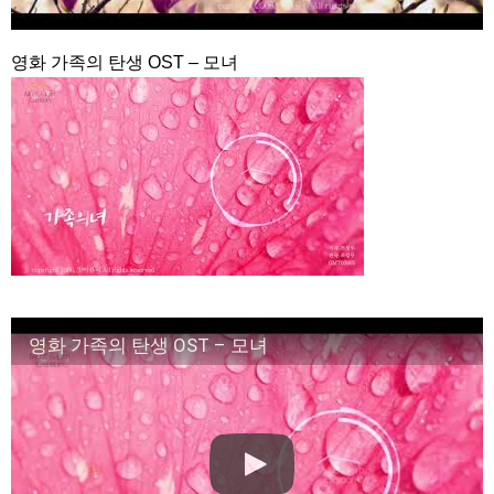
チョ・ヒョンジェ 조현재 九尾狐外伝 制作発表会
キム・テヒの弟イ・ワン♥イ・ボミ、今日（28日）結婚……
영화 가족의 탄생 OST – 모녀
「ライフ・ オン・ マーズ」2019年11月2日TSUTAYAにて先行
レンタル開始！
(ENG SUB) Behind The Scene Hyun Bin 현빈❤️ 손예진 Son Ye
Jin-Crash Landing On You/ヒョンビン❤️ソンイェジン / エンジョイ❕
ユン・ギュンサン、番組にも登場した愛猫が急死…イ・ソンギ
ョンら同僚芸能人から慰めの言葉が続々 – Taka News
キム・レウォンの影絵遊び！？「黒騎士～永遠の約束～」メイ
キングを一部公開（DVD-SET2特典映像より）
「まず熱く掃除せよ」女優キム・ユジョン、「健康がとても回
復…痩せたのはソン・ジェリムのせい!? 」 (11/26)
【裏芸能】キムユジョンの熱愛彼氏はあの大物俳優
キム・ユジョン、美しいセルフショットで近況を伝える“会いた
いでしょ？” Big News TV
영화 가족의 탄생 OST – 모녀
キム・ユジョン、新ドラマ「まず熱く掃除せよ」に出演確
定…“台本を見た瞬間惹かれた” 20180123
幻の王女チャミョンゴ エンディング
YUCHUN ♥ LOVE 15 「成均館 5話」
[Fan MV]七日の王妃(7일의 왕비)OST – 정기고 (Junggigo) – 그
리고 그려도 (Miss You In My Heart)
俳優カン・ギヨン、突然の熱愛宣言…「キム秘書がなぜそう
か」出演で話題 Big News TV