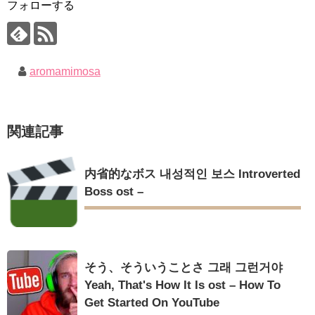
フォローする
Jin-Crash Landing On You/ヒョンビン❤️ソンイェジン / エンジョイ❕
【裏芸能】キムユジョンの熱愛彼氏はあの大物俳優
キム・ユジョン、美しいセルフショットで近況を伝える“会いた
ユン・ギュンサン、番組にも登場した愛猫が急死…イ・ソンギ
いでしょ？” Big News TV
ョンら同僚芸能人から慰めの言葉が続々 – Taka News
キム・ユジョン、新ドラマ「まず熱く掃除せよ」に出演確
キム・レウォンの影絵遊び！？「黒騎士～永遠の約束～」メイ
定…“台本を見た瞬間惹かれた” 20180123
キングを一部公開（DVD-SET2特典映像より）
幻の王女チャミョンゴ エンディング
aromamimosa
YUCHUN ♥ LOVE 15 「成均館 5話」
[Fan MV]七日の王妃(7일의 왕비)OST – 정기고 (Junggigo) – 그
리고 그려도 (Miss You In My Heart)
俳優カン・ギヨン、突然の熱愛宣言…「キム秘書がなぜそう
関連記事
か」出演で話題 Big News TV
Powered by livedoor 相互RSS
内省的なボス 내성적인 보스 Introverted
Boss ost –
Powered by livedoor 相互RSS
そう、そういうことさ 그래 그런거야
Yeah, That's How It Is ost – How To
Get Started On YouTube