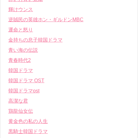
輝けウンス
逆賊民の英雄ホン・ギルドンMBC
運命と怒り
金持ちの息子韓国ドラマ
青い海の伝説
青春時代2
韓国ドラマ
韓国ドラマ OST
韓国ドラマost
高潔な君
鶏龍仙女伝
黄金色の私の人生
黒騎士韓国ドラマ