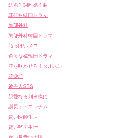
結婚作詞離婚作曲
耳打ち韓国ドラマ
胸部外科
胸部外科韓国ドラマ
脂っぽいメロ
色々な嫁韓国ドラマ
花を咲かせろ！ダルスン
花遊記
被告人SBS
親愛なる判事様に
訓長オ・スンナム
賢い医師生活
賢い監房生活
赤い月青い太陽