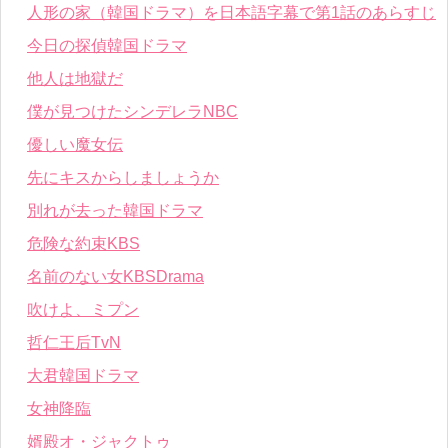
人形の家（韓国ドラマ）を日本語字幕で第1話のあらすじ
今日の探偵韓国ドラマ
他人は地獄だ
僕が見つけたシンデレラNBC
優しい魔女伝
先にキスからしましょうか
別れが去った韓国ドラマ
危険な約束KBS
名前のない女KBSDrama
吹けよ、ミプン
哲仁王后TvN
大君韓国ドラマ
女神降臨
婿殿オ・ジャクトゥ