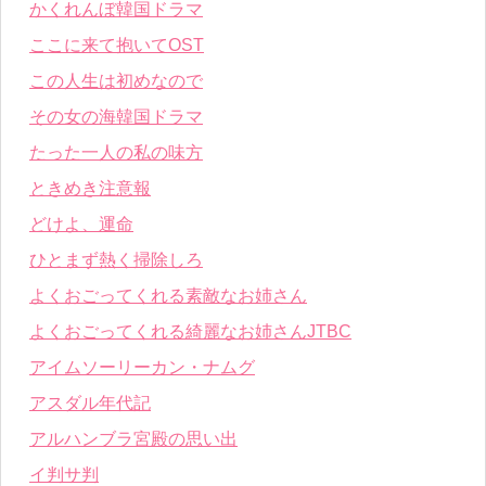
かくれんぼ韓国ドラマ
ここに来て抱いてOST
この人生は初めなので
その女の海韓国ドラマ
たった一人の私の味方
ときめき注意報
どけよ、運命
ひとまず熱く掃除しろ
よくおごってくれる素敵なお姉さん
よくおごってくれる綺麗なお姉さんJTBC
アイムソーリーカン・ナムグ
アスダル年代記
アルハンブラ宮殿の思い出
イ判サ判