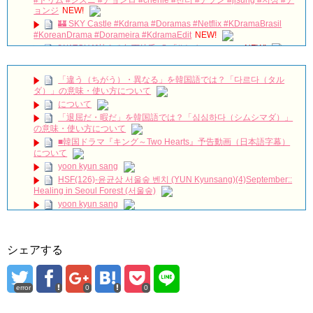
ョンジ
NEW!
🏰 SKY Castle #Kdrama #Doramas #Netflix #KDramaBrasil
#KoreanDrama #Dorameira #KdramaEdit
NEW!
[WATCHA]甘える年下彼氏 💕 「#ナインルーム」
NEW!
눈물핑들의 놀이공원 데이트 | 심고갑니다 🌳 Ep.5 (EN)
NEW!
「違う（ちがう）・異なる」を韓国語では？「다르다（タル
キム・ガンウ「『婿殿オ・ジャクドゥ』でのプチトマトキスシ
ダ）」の意味・使い方について
ーン、くすぐったいと思ったが…」 Big News TV
NEW!
について
[MV] Jang Woo Ram(장우람)- Right Now To You (지금 너에게)
「退屈だ・暇だ」を韓国語では？「심심하다（シムシマダ）」
(The Miracle We Met OST Part 4)
NEW!
の意味・使い方について
ENA 디렉터스 아레나 Jang Keun-Suk #장근석 #JangKeunSuk
■韓国ドラマ『キング～Two Hearts』予告動画（日本語字幕）
#チャン・グンソク #จางกึนซอก #张根硕
NEW!
について
100 days my prince #shorts #shortsfeed #100daysmyprince
yoon kyun sang
#kdrama #love #viral #fadeaway
NEW!
HSF(126)-윤균상 서울숲 벤치 (YUN Kyunsang)(4)September::
『おちょやん』杉咲花の「人形の家」に込められた再生への祈
Healing in Seoul Forest (서울숲)
り 千代に課せられた“義務”
NEW!
yoon kyun sang
ハン・ヘジン 한혜진 – (선공개) 강남 3대 얼짱 출신 &#39;한혜진
ユン・ギュンサン主演「潜入弁護人」第1回特別公開！
언니&#39; (ft. 도여니의 학창시절) | 편 먹고 갈래요? 밥블레스유 2
bobblessyou2 EP.18
九尾狐外伝 第２話 キム・ジウ チョ・ヒョンジェ
ソン・ヘギョ – ソンヘギョ キスまとめ
九尾狐外伝 メイキング03 ハン・イェスル
シェアする
ハン・ヘジン 한혜진 – Still We (여전히 우리는)
チョ・ヒョンジェ 조현재 九尾狐外伝 制作発表会
한가인 –
キム・テヒの弟イ・ワン♥イ・ボミ、今日（28日）結婚……
「ライフ・ オン・ マーズ」2019年11月2日TSUTAYAにて先行
error
0
0
レンタル開始！
「まず熱く掃除せよ」女優キム・ユジョン、「健康がとても回
復…痩せたのはソン・ジェリムのせい!? 」 (11/26)
(ENG SUB) Behind The Scene Hyun Bin 현빈❤️ 손예진 Son Ye