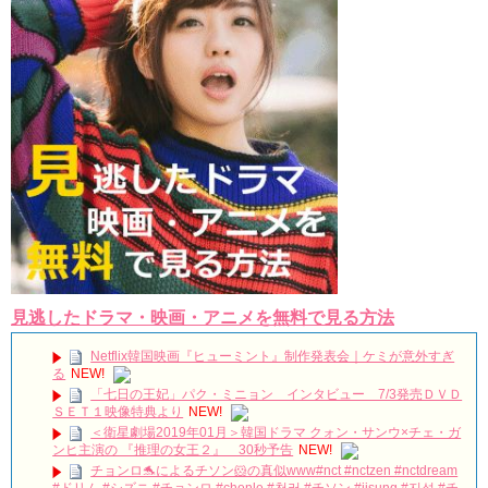
見逃したドラマ・映画・アニメを無料で見る方法
Netflix韓国映画『ヒューミント』制作発表会｜ケミが意外すぎ
る
NEW!
「七日の王妃」パク・ミニョン インタビュー 7/3発売ＤＶＤ
ＳＥＴ１映像特典より
NEW!
＜衛星劇場2019年01月＞韓国ドラマ クォン・サンウ×チェ・ガ
ンヒ主演の 『推理の女王２』 30秒予告
NEW!
チョンロ🐬によるチソン🐹の真似www#nct #nctzen #nctdream
#ドリム #シズニ #チョンロ #chenle #천러 #チソン #jisung #지성 #チ