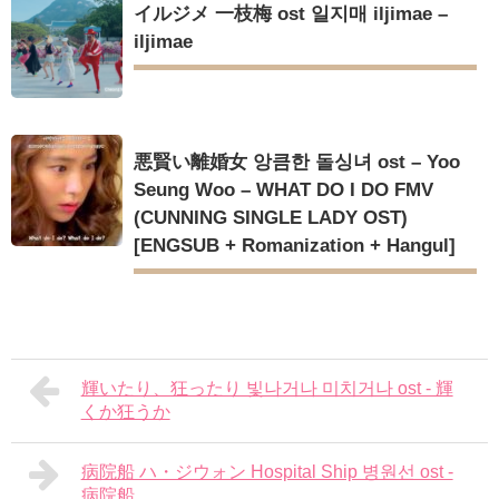
イルジメ 一枝梅 ost 일지매 iljimae –
iljimae
悪賢い離婚女 앙큼한 돌싱녀 ost – Yoo
Seung Woo – WHAT DO I DO FMV
(CUNNING SINGLE LADY OST)
[ENGSUB + Romanization + Hangul]
輝いたり、狂ったり 빛나거나 미치거나 ost - 輝
くか狂うか
病院船 ハ・ジウォン Hospital Ship 병원선 ost -
病院船