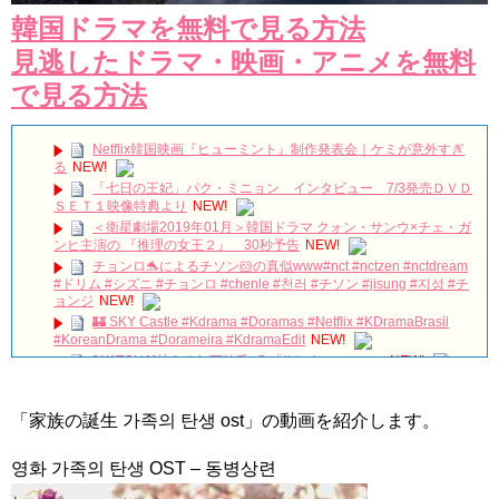
韓国ドラマを無料で見る方法
見逃したドラマ・映画・アニメを無料
で見る方法
Netflix韓国映画『ヒューミント』制作発表会｜ケミが意外すぎ
る
NEW!
「七日の王妃」パク・ミニョン インタビュー 7/3発売ＤＶＤ
ＳＥＴ１映像特典より
NEW!
＜衛星劇場2019年01月＞韓国ドラマ クォン・サンウ×チェ・ガ
ンヒ主演の 『推理の女王２』 30秒予告
NEW!
チョンロ🐬によるチソン🐹の真似www#nct #nctzen #nctdream
#ドリム #シズニ #チョンロ #chenle #천러 #チソン #jisung #지성 #チ
ョンジ
NEW!
🏰 SKY Castle #Kdrama #Doramas #Netflix #KDramaBrasil
#KoreanDrama #Dorameira #KdramaEdit
NEW!
[WATCHA]甘える年下彼氏 💕 「#ナインルーム」
NEW!
눈물핑들의 놀이공원 데이트 | 심고갑니다 🌳 Ep.5 (EN)
NEW!
「家族の誕生 가족의 탄생 ost」の動画を紹介します。
キム・ガンウ「『婿殿オ・ジャクドゥ』でのプチトマトキスシ
ーン、くすぐったいと思ったが…」 Big News TV
NEW!
[MV] Jang Woo Ram(장우람)- Right Now To You (지금 너에게)
영화 가족의 탄생 OST – 동병상련
(The Miracle We Met OST Part 4)
NEW!
ENA 디렉터스 아레나 Jang Keun-Suk #장근석 #JangKeunSuk