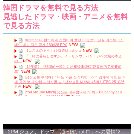
韓国ドラマを無料で見る方法
見逃したドラマ・映画・アニメを無料
で見る方法
mistress 더 완벽하게 감췄어야 했던 어젯밤의 진실 미스트리스
메인 예고 최초 공개 180428 EP.0
NEW!
【コス太の予言】8月2週目 #shorts
NEW!
『一緒に暮らしますか』イ・サンウ、ハン・ジヘの娘の本当
の…
NEW!
【2年前】《疑問的一勝》尹均相談李鍾碩“愛耍賴的弟弟兼前
輩”
NEW!
[냉장고를 부탁해] ＂나도 와플 선기처럼…☕＂ 김재욱이 만든 카
페 창업 붐에 당한 피해자들 ㅠ | 냉장고를 부탁해 45회 | JTBC 251026
방송
NEW!
[You Are Too Much] 당신은 너무합니다 50회 – Be happy as a
child after camping 20170827
NEW!
#정은채 #jungeunchae #return #geumnara #리턴 #금나라
NEW!
俳優ソン・ジェリム、遺体で発見…「太陽を抱く月」など多く
の作品に出演
NEW!
放送終了「一緒に暮らしますか」チャン・ミヒ＆ユ・ドング
ン、迎えた結末は？ Big News TV
NEW!
2PM ジュノ、ドラマ「油っぽいメロ」への愛情“25日までどうやって…” Big News TV
「ペントハウス２」メイキング公開第４弾！
NEW!