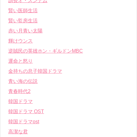
訓長オ・スンナム
賢い医師生活
賢い監房生活
赤い月青い太陽
輝けウンス
逆賊民の英雄ホン・ギルドンMBC
運命と怒り
金持ちの息子韓国ドラマ
青い海の伝説
青春時代2
韓国ドラマ
韓国ドラマ OST
韓国ドラマost
高潔な君