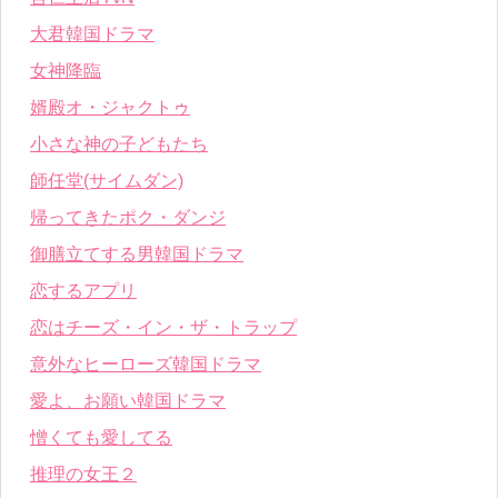
大君韓国ドラマ
女神降臨
婿殿オ・ジャクトゥ
小さな神の子どもたち
師任堂(サイムダン)
帰ってきたポク・ダンジ
御膳立てする男韓国ドラマ
恋するアプリ
恋はチーズ・イン・ザ・トラップ
意外なヒーローズ韓国ドラマ
愛よ、お願い韓国ドラマ
憎くても愛してる
推理の女王２