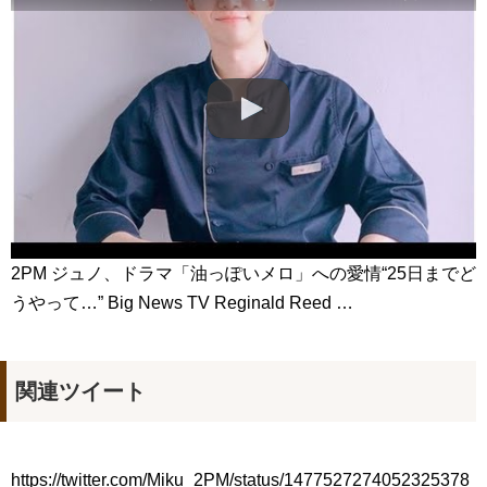
人の陽の気を吸い取る恐ろしい鬼魅 #ネットフリックス #トン
グン－呪いの宮－#ナム・ジュヒョク #ノ・ユンソ #チョ・スンウ #コ
モクサリ
NEW!
言葉に気をつけて。韓国語では？#黄金色の私の人生 #シンヘソ
ン #その冬風が吹く#황금빛내인생 #신혜선 #그겨울바람이분다
#MyGoldenLife #ShinHyeSun
NEW!
「違う（ちがう）・異なる」を韓国語では？「다르다（タル
ダ）」の意味・使い方について
について
「退屈だ・暇だ」を韓国語では？「심심하다（シムシマダ）」
の意味・使い方について
■韓国ドラマ『キング～Two Hearts』予告動画（日本語字幕）
について
yoon kyun sang
2PM ジュノ、ドラマ「油っぽいメロ」への愛情“25日までど
HSF(126)-윤균상 서울숲 벤치 (YUN Kyunsang)(4)September::
うやって…” Big News TV Reginald Reed …
Healing in Seoul Forest (서울숲)
yoon kyun sang
ユン・ギュンサン主演「潜入弁護人」第1回特別公開！
ハン・ヘジン 한혜진 – (선공개) 강남 3대 얼짱 출신 &#39;한혜진
언니&#39; (ft. 도여니의 학창시절) | 편 먹고 갈래요? 밥블레스유 2
関連ツイート
bobblessyou2 EP.18
ソン・ヘギョ – ソンヘギョ キスまとめ
ハン・ヘジン 한혜진 – Still We (여전히 우리는)
한가인 –
https://twitter.com/Miku_2PM/status/1477527274052325378
九尾狐外伝 第２話 キム・ジウ チョ・ヒョンジェ