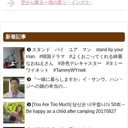
空から降る一億の星ソ・イングク -
新着記事
スタンド バイ ユア マン stand by your
man #韓国ドラマ #よくおごってくれる綺麗
なおねえさん #赤色テレキャスター #タミー
ワイネット #TammyWYnett
『一緒に暮らしますか』イ・サンウ、ハン・
ジヘの娘の本当の…
[You Are Too Much] 당신은 너무합니다 50회 –
Be happy as a child after camping 20170827