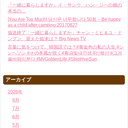
『一緒に暮らしますか』イ・サンウ、ハン・ジヘの娘の
本当の…
[You Are Too Much] 당신은 너무합니다 50회 – Be happy
as a child after camping 20170827
放送終了「一緒に暮らしますか」チャン・ミヒ＆ユ・ド
ングン、迎えた結末は？ Big News TV
言葉に気をつけて。韓国語では？#黄金色の私の人生 #シ
ンヘソン #その冬風が吹く#황금빛내인생 #신혜선 #그겨
울바람이분다 #MyGoldenLife #ShinHyeSun
アーカイブ
2026年
8月
7月
6月
5月