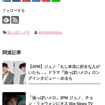
error
0
0
「ライフ・ オン・ マーズ」2019年11月2日TSUTAYAにて先行
「まず熱く掃除せよ」女優キム・ユジョン、「健康がとても回
レンタル開始！
復…痩せたのはソン・ジェリムのせい!? 」 (11/26)
(ENG SUB) Behind The Scene Hyun Bin 현빈❤️ 손예진 Son Ye
フォローする
【裏芸能】キムユジョンの熱愛彼氏はあの大物俳優
Jin-Crash Landing On You/ヒョンビン❤️ソンイェジン / エンジョイ❕
キム・ユジョン、美しいセルフショットで近況を伝える“会いた
いでしょ？” Big News TV
ユン・ギュンサン、番組にも登場した愛猫が急死…イ・ソンギ
キム・ユジョン、新ドラマ「まず熱く掃除せよ」に出演確
ョンら同僚芸能人から慰めの言葉が続々 – Taka News
定…“台本を見た瞬間惹かれた” 20180123
キム・レウォンの影絵遊び！？「黒騎士～永遠の約束～」メイ
幻の王女チャミョンゴ エンディング
油っぽいメロ
aromamimosa
キングを一部公開（DVD-SET2特典映像より）
YUCHUN ♥ LOVE 15 「成均館 5話」
[Fan MV]七日の王妃(7일의 왕비)OST – 정기고 (Junggigo) – 그
리고 그려도 (Miss You In My Heart)
俳優カン・ギヨン、突然の熱愛宣言…「キム秘書がなぜそう
関連記事
か」出演で話題 Big News TV
Powered by livedoor 相互RSS
【2PM】ジュノ「もし本当に好きな人が
いたら…」ドラマ『油っぽいメロ』ロン
グインタビュー – めるも
Powered by livedoor 相互RSS
「油っぽいメロ」2PM ジュノ、チョ
ン・リョウォンにキス Big News TV