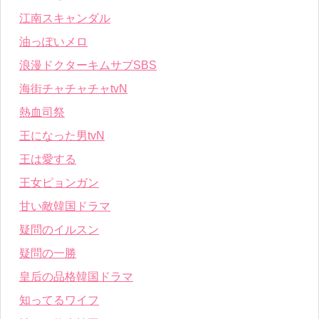
江南スキャンダル
油っぽいメロ
浪漫ドクターキムサブSBS
海街チャチャチャtvN
熱血司祭
王になった男tvN
王は愛する
王女ピョンガン
甘い敵韓国ドラマ
疑問のイルスン
疑問の一勝
皇后の品格韓国ドラマ
知ってるワイフ