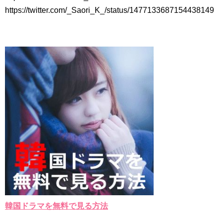
九尾狐外伝 メイキング03 ハン・イェスル
https://twitter.com/_Saori_K_/status/1477133687154438149
チョ・ヒョンジェ 조현재 九尾狐外伝 制作発表会
キム・テヒの弟イ・ワン♥イ・ボミ、今日（28日）結婚……
「ライフ・ オン・ マーズ」2019年11月2日TSUTAYAにて先行
レンタル開始！
(ENG SUB) Behind The Scene Hyun Bin 현빈❤️ 손예진 Son Ye
Jin-Crash Landing On You/ヒョンビン❤️ソンイェジン / エンジョイ❕
ユン・ギュンサン、番組にも登場した愛猫が急死…イ・ソンギ
ョンら同僚芸能人から慰めの言葉が続々 – Taka News
キム・レウォンの影絵遊び！？「黒騎士～永遠の約束～」メイ
キングを一部公開（DVD-SET2特典映像より）
「まず熱く掃除せよ」女優キム・ユジョン、「健康がとても回
復…痩せたのはソン・ジェリムのせい!? 」 (11/26)
【裏芸能】キムユジョンの熱愛彼氏はあの大物俳優
キム・ユジョン、美しいセルフショットで近況を伝える“会いた
いでしょ？” Big News TV
キム・ユジョン、新ドラマ「まず熱く掃除せよ」に出演確
定…“台本を見た瞬間惹かれた” 20180123
幻の王女チャミョンゴ エンディング
YUCHUN ♥ LOVE 15 「成均館 5話」
[Fan MV]七日の王妃(7일의 왕비)OST – 정기고 (Junggigo) – 그
韓国ドラマを無料で見る方法
리고 그려도 (Miss You In My Heart)
俳優カン・ギヨン、突然の熱愛宣言…「キム秘書がなぜそう