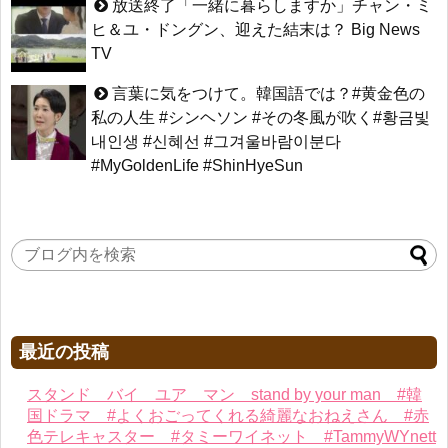
放送終了「一緒に暮らしますか」チャン・ミ
ヒ＆ユ・ドングン、迎えた結末は？ Big News
TV
言葉に気をつけて。韓国語では？#黄金色の
私の人生 #シンヘソン #その冬風が吹く#황금빛
내인생 #신혜선 #그겨울바람이분다
#MyGoldenLife #ShinHyeSun
最近の投稿
スタンド バイ ユア マン stand by your man #韓
国ドラマ #よくおごってくれる綺麗なおねえさん #赤
色テレキャスター #タミーワイネット #TammyWYnett