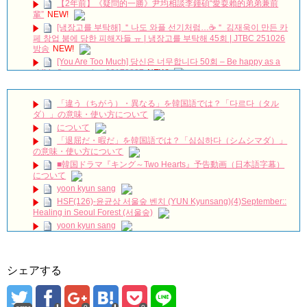
【2年前】《疑問的一勝》尹均相談李鍾碩“愛耍賴的弟弟兼前
輩”
NEW!
[냉장고를 부탁해] ＂나도 와플 선기처럼…☕＂ 김재욱이 만든 카
페 창업 붐에 당한 피해자들 ㅠ | 냉장고를 부탁해 45회 | JTBC 251026
방송
NEW!
[You Are Too Much] 당신은 너무합니다 50회 – Be happy as a
child after camping 20170827
NEW!
#정은채 #jungeunchae #return #geumnara #리턴 #금나라
NEW!
「違う（ちがう）・異なる」を韓国語では？「다르다（タル
俳優ソン・ジェリム、遺体で発見…「太陽を抱く月」など多く
ダ）」の意味・使い方について
の作品に出演
NEW!
について
放送終了「一緒に暮らしますか」チャン・ミヒ＆ユ・ドング
「退屈だ・暇だ」を韓国語では？「심심하다（シムシマダ）」
ン、迎えた結末は？ Big News TV
NEW!
の意味・使い方について
「ペントハウス２」メイキング公開第４弾！
NEW!
■韓国ドラマ『キング～Two Hearts』予告動画（日本語字幕）
人の陽の気を吸い取る恐ろしい鬼魅 #ネットフリックス #トン
について
グン－呪いの宮－#ナム・ジュヒョク #ノ・ユンソ #チョ・スンウ #コ
yoon kyun sang
モクサリ
NEW!
HSF(126)-윤균상 서울숲 벤치 (YUN Kyunsang)(4)September::
言葉に気をつけて。韓国語では？#黄金色の私の人生 #シンヘソ
Healing in Seoul Forest (서울숲)
ン #その冬風が吹く#황금빛내인생 #신혜선 #그겨울바람이분다
yoon kyun sang
#MyGoldenLife #ShinHyeSun
NEW!
ユン・ギュンサン主演「潜入弁護人」第1回特別公開！
ハン・ヘジン 한혜진 – (선공개) 강남 3대 얼짱 출신 &#39;한혜진
언니&#39; (ft. 도여니의 학창시절) | 편 먹고 갈래요? 밥블레스유 2
九尾狐外伝 第２話 キム・ジウ チョ・ヒョンジェ
bobblessyou2 EP.18
九尾狐外伝 メイキング03 ハン・イェスル
シェアする
ソン・ヘギョ – ソンヘギョ キスまとめ
チョ・ヒョンジェ 조현재 九尾狐外伝 制作発表会
ハン・ヘジン 한혜진 – Still We (여전히 우리는)
キム・テヒの弟イ・ワン♥イ・ボミ、今日（28日）結婚……
한가인 –