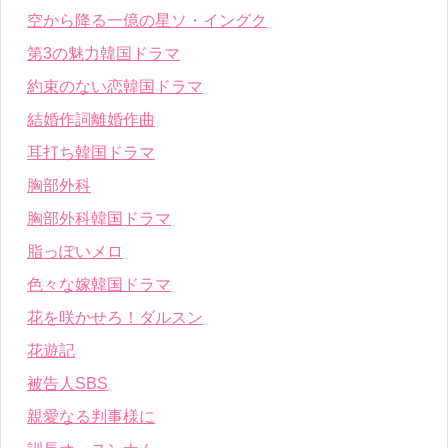
空から降る一億の星ソ・イングク
第3の魅力韓国ドラマ
約束のない恋韓国ドラマ
結婚作詞離婚作曲
耳打ち韓国ドラマ
胸部外科
胸部外科韓国ドラマ
脂っぽいメロ
色々な嫁韓国ドラマ
花を咲かせろ！ダルスン
花遊記
被告人SBS
親愛なる判事様に