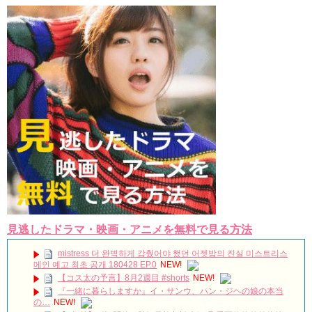
か」出演で話題 Big News TV
Powered by livedoor 相互RSS
見逃したドラマ・映画・アニメを無料で見る方法
mistress 더 완벽하게 감췄어야 했던 어젯밤의 진실 미스트리스
메인 예고 최초 공개 180428 EP.0
NEW!
【コス太の予言】8月2週目 #shorts
NEW!
『一緒に暮らしますか』イ・サンウ、ハン・ジヘの娘の本当
の…
NEW!