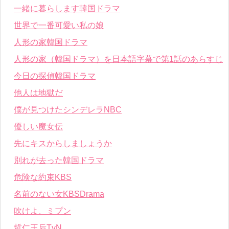
一緒に暮らします韓国ドラマ
世界で一番可愛い私の娘
人形の家韓国ドラマ
人形の家（韓国ドラマ）を日本語字幕で第1話のあらすじ
今日の探偵韓国ドラマ
他人は地獄だ
僕が見つけたシンデレラNBC
優しい魔女伝
先にキスからしましょうか
別れが去った韓国ドラマ
危険な約束KBS
名前のない女KBSDrama
吹けよ、ミプン
哲仁王后TvN