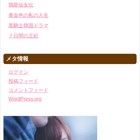
鶏龍仙女伝
黄金色の私の人生
黒騎士韓国ドラマ
７日間の王妃
メタ情報
ログイン
投稿フィード
コメントフィード
WordPress.org