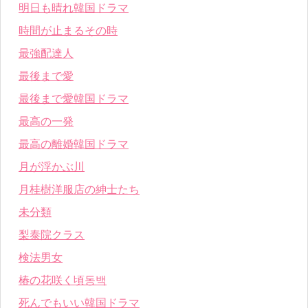
明日も晴れ韓国ドラマ
時間が止まるその時
最強配達人
最後まで愛
最後まで愛韓国ドラマ
最高の一発
最高の離婚韓国ドラマ
月が浮かぶ川
月桂樹洋服店の紳士たち
未分類
梨泰院クラス
検法男女
椿の花咲く頃동백
死んでもいい韓国ドラマ