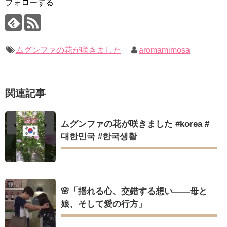
(ENG SUB) Behind The Scene Hyun Bin 현빈❤️ 손예진 Son Ye
フォローする
【裏芸能】キムユジョンの熱愛彼氏はあの大物俳優
Jin-Crash Landing On You/ヒョンビン❤️ソンイェジン / エンジョイ❕
キム・ユジョン、美しいセルフショットで近況を伝える“会いた
いでしょ？” Big News TV
ユン・ギュンサン、番組にも登場した愛猫が急死…イ・ソンギ
キム・ユジョン、新ドラマ「まず熱く掃除せよ」に出演確
ョンら同僚芸能人から慰めの言葉が続々 – Taka News
定…“台本を見た瞬間惹かれた” 20180123
キム・レウォンの影絵遊び！？「黒騎士～永遠の約束～」メイ
幻の王女チャミョンゴ エンディング
ムグンファの花が咲きました
aromamimosa
キングを一部公開（DVD-SET2特典映像より）
YUCHUN ♥ LOVE 15 「成均館 5話」
[Fan MV]七日の王妃(7일의 왕비)OST – 정기고 (Junggigo) – 그
리고 그려도 (Miss You In My Heart)
俳優カン・ギヨン、突然の熱愛宣言…「キム秘書がなぜそう
関連記事
か」出演で話題 Big News TV
Powered by livedoor 相互RSS
ムグンファの花が咲きました #korea #
대한민국 #한국생활
Powered by livedoor 相互RSS
🌸「揺れる心、交錯する想い――母と
娘、そして愛の行方」