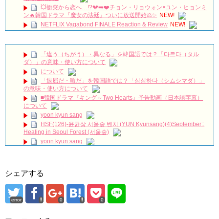
💥衝突から恋へ…!?💔➡️❤️チョン・リョウォン×ユン・ヒョンミ
ン🔥韓国ドラマ『魔女の法廷』ついに放送開始⚖️✨
NEW!
NETFLIX Vagabond FINALE Reaction & Review
NEW!
【キム・スヒョン】フィリピンブランド「BENCH/」で笑顔の
最新メッセージ動画を公開！未成年交際を巡る警察の不起訴処分決定
と現在の動向を徹底解説!
NEW!
「違う（ちがう）・異なる」を韓国語では？「다르다（タル
메이킹 괴짜 판사들의 실종된 정의 찾기 프로젝트! ‘이판사판’ 대
ダ）」の意味・使い方について
본 리딩 현장!
NEW!
について
アルハンブラ宮殿の思い出 パワータッチ
NEW!
「退屈だ・暇だ」を韓国語では？「심심하다（シムシマダ）」
🎬 최진혁 | 뮤지컬 그날들 트레일러 | 260609~260823 | #최진혁
の意味・使い方について
#노래 #뮤지컬 #그날들 #정학 #인터뷰 #shorts #불후의명곡 #미우새 #
■韓国ドラマ『キング～Two Hearts』予告動画（日本語字幕）
최진혁아카이브
NEW!
について
よくおごってくれる綺麗なお姉さん 11/3（祝）あさ10時 第
yoon kyun sang
1話先行放送 11/18（金）本放送開始！ 全国無料放送
BSJapanext
NEW!
HSF(126)-윤균상 서울숲 벤치 (YUN Kyunsang)(4)September::
Healing in Seoul Forest (서울숲)
女優ソン・ソンミ、夫の葬儀を終え「帰ってきたポク・ダン
ジ」の撮影に復帰へ
NEW!
yoon kyun sang
ハン・ヘジン 한혜진 – (선공개) 강남 3대 얼짱 출신 &#39;한혜진
ユン・ギュンサン主演「潜入弁護人」第1回特別公開！
언니&#39; (ft. 도여니의 학창시절) | 편 먹고 갈래요? 밥블레스유 2
九尾狐外伝 第２話 キム・ジウ チョ・ヒョンジェ
bobblessyou2 EP.18
九尾狐外伝 メイキング03 ハン・イェスル
シェアする
ソン・ヘギョ – ソンヘギョ キスまとめ
チョ・ヒョンジェ 조현재 九尾狐外伝 制作発表会
ハン・ヘジン 한혜진 – Still We (여전히 우리는)
キム・テヒの弟イ・ワン♥イ・ボミ、今日（28日）結婚……
한가인 –
error
0
0
「ライフ・ オン・ マーズ」2019年11月2日TSUTAYAにて先行
「まず熱く掃除せよ」女優キム・ユジョン、「健康がとても回
レンタル開始！
復…痩せたのはソン・ジェリムのせい!? 」 (11/26)