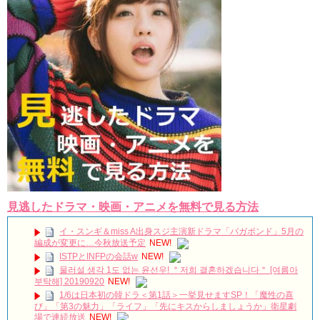
見逃したドラマ・映画・アニメを無料で見る方法
イ・スンギ＆miss A出身スジ主演新ドラマ「バガボンド」5月の
編成が変更に…今秋放送予定
NEW!
ISTPとINFPの会話w
NEW!
물러설 생각 1도 없는 윤선우! ＂저희 결혼하겠습니다＂ [여름아
부탁해] 20190920
NEW!
1/6は日本初の韓ドラ＜第1話＞一挙見せますSP！「魔性の喜
び」「第3の魅力」「ライフ」「先にキスからしましょうか」衛星劇
場で連続放送
NEW!