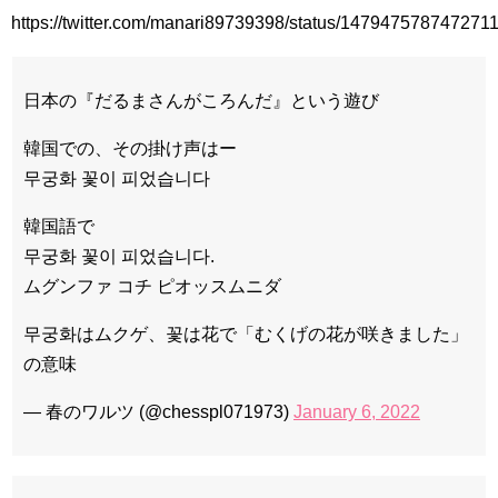
九尾狐外伝 メイキング03 ハン・イェスル
https://twitter.com/manari89739398/status/147947578747271
チョ・ヒョンジェ 조현재 九尾狐外伝 制作発表会
キム・テヒの弟イ・ワン♥イ・ボミ、今日（28日）結婚……
「ライフ・ オン・ マーズ」2019年11月2日TSUTAYAにて先行
日本の『だるまさんがころんだ』という遊び
レンタル開始！
(ENG SUB) Behind The Scene Hyun Bin 현빈❤️ 손예진 Son Ye
韓国での、その掛け声はー
Jin-Crash Landing On You/ヒョンビン❤️ソンイェジン / エンジョイ❕
무궁화 꽃이 피었습니다
ユン・ギュンサン、番組にも登場した愛猫が急死…イ・ソンギ
ョンら同僚芸能人から慰めの言葉が続々 – Taka News
韓国語で
キム・レウォンの影絵遊び！？「黒騎士～永遠の約束～」メイ
キングを一部公開（DVD-SET2特典映像より）
무궁화 꽃이 피었습니다.
「まず熱く掃除せよ」女優キム・ユジョン、「健康がとても回
ムグンファ コチ ピオッスムニダ
復…痩せたのはソン・ジェリムのせい!? 」 (11/26)
【裏芸能】キムユジョンの熱愛彼氏はあの大物俳優
キム・ユジョン、美しいセルフショットで近況を伝える“会いた
무궁화はムクゲ、꽃は花で「むくげの花が咲きました」
いでしょ？” Big News TV
の意味
キム・ユジョン、新ドラマ「まず熱く掃除せよ」に出演確
定…“台本を見た瞬間惹かれた” 20180123
幻の王女チャミョンゴ エンディング
— 春のワルツ (@chesspl071973)
January 6, 2022
YUCHUN ♥ LOVE 15 「成均館 5話」
[Fan MV]七日の王妃(7일의 왕비)OST – 정기고 (Junggigo) – 그
리고 그려도 (Miss You In My Heart)
俳優カン・ギヨン、突然の熱愛宣言…「キム秘書がなぜそう