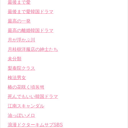
最後まで愛
最後まで愛韓国ドラマ
最高の一発
最高の離婚韓国ドラマ
月が浮かぶ川
月桂樹洋服店の紳士たち
未分類
梨泰院クラス
検法男女
椿の花咲く頃동백
死んでもいい韓国ドラマ
江南スキャンダル
油っぽいメロ
浪漫ドクターキムサブSBS