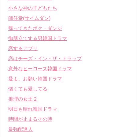
小さな神の子どもたち
師任堂(サイムダン)
帰ってきたポク・ダンジ
御膳立てする男韓国ドラマ
恋するアプリ
恋はチーズ・イン・ザ・トラップ
意外なヒーローズ韓国ドラマ
愛よ、お願い韓国ドラマ
憎くても愛してる
推理の女王２
明日も晴れ韓国ドラマ
時間が止まるその時
最強配達人