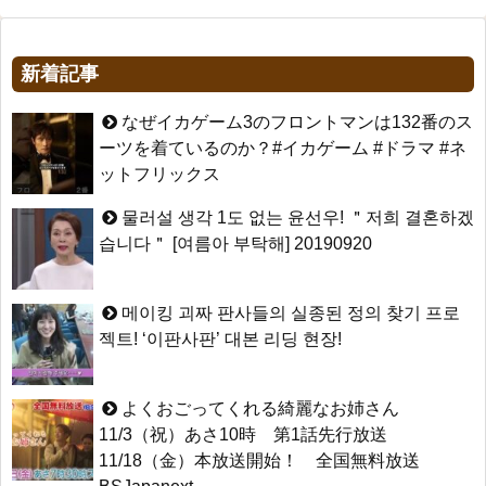
新着記事
なぜイカゲーム3のフロントマンは132番のス
ーツを着ているのか？#イカゲーム #ドラマ #ネ
ットフリックス
물러설 생각 1도 없는 윤선우! ＂저희 결혼하겠
습니다＂ [여름아 부탁해] 20190920
메이킹 괴짜 판사들의 실종된 정의 찾기 프로
젝트! ‘이판사판’ 대본 리딩 현장!
よくおごってくれる綺麗なお姉さん
11/3（祝）あさ10時 第1話先行放送
11/18（金）本放送開始！ 全国無料放送