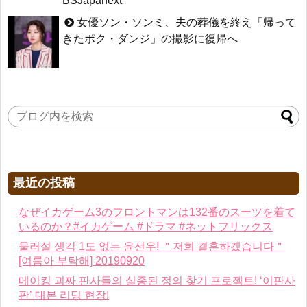
BSJapanext
女優ソン・ソンミ、夫の葬儀を終え「帰って
きたポク・ダンジ」の撮影に復帰へ
最近の投稿
なぜイカゲーム3のフロントマンは132番のスーツを着て
いるのか？#イカゲーム #ドラマ #ネットフリックス
물러설 생각 1도 없는 윤선우! ＂저희 결혼하겠습니다＂
[여름아 부탁해] 20190920
메이킹 괴짜 판사들의 실종된 정의 찾기 프로젝트! ‘이판사
판’ 대본 리딩 현장!