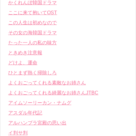
かくれんぼ韓国ドラマ
ここに来て抱いてOST
この人生は初めなので
その女の海韓国ドラマ
たった一人の私の味方
ときめき注意報
どけよ、運命
ひとまず熱く掃除しろ
よくおごってくれる素敵なお姉さん
よくおごってくれる綺麗なお姉さんJTBC
アイムソーリーカン・ナムグ
アスダル年代記
アルハンブラ宮殿の思い出
イ判サ判