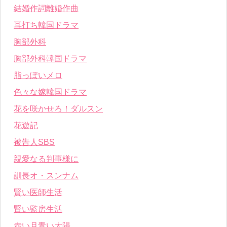
結婚作詞離婚作曲
耳打ち韓国ドラマ
胸部外科
胸部外科韓国ドラマ
脂っぽいメロ
色々な嫁韓国ドラマ
花を咲かせろ！ダルスン
花遊記
被告人SBS
親愛なる判事様に
訓長オ・スンナム
賢い医師生活
賢い監房生活
赤い月青い太陽