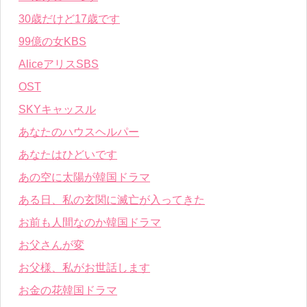
30歳だけど17歳です
99億の女KBS
AliceアリスSBS
OST
SKYキャッスル
あなたのハウスヘルパー
あなたはひどいです
あの空に太陽が韓国ドラマ
ある日、私の玄関に滅亡が入ってきた
お前も人間なのか韓国ドラマ
お父さんが変
お父様、私がお世話します
お金の花韓国ドラマ