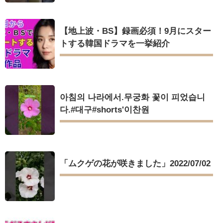
【地上波・BS】録画必須！9月にスター
トする韓国ドラマを一挙紹介
아침의 나라에서.무궁화 꽃이 피었습니
다.#대구#shorts'이찬원
「ムクゲの花が咲きました」2022/07/02