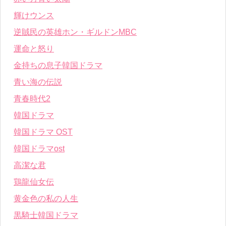
輝けウンス
逆賊民の英雄ホン・ギルドンMBC
運命と怒り
金持ちの息子韓国ドラマ
青い海の伝説
青春時代2
韓国ドラマ
韓国ドラマ OST
韓国ドラマost
高潔な君
鶏龍仙女伝
黄金色の私の人生
黒騎士韓国ドラマ