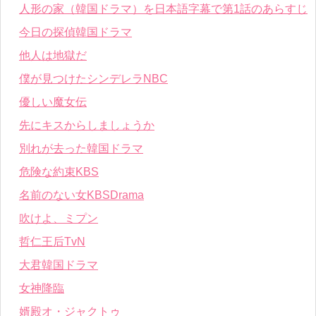
人形の家（韓国ドラマ）を日本語字幕で第1話のあらすじ
今日の探偵韓国ドラマ
他人は地獄だ
僕が見つけたシンデレラNBC
優しい魔女伝
先にキスからしましょうか
別れが去った韓国ドラマ
危険な約束KBS
名前のない女KBSDrama
吹けよ、ミプン
哲仁王后TvN
大君韓国ドラマ
女神降臨
婿殿オ・ジャクトゥ