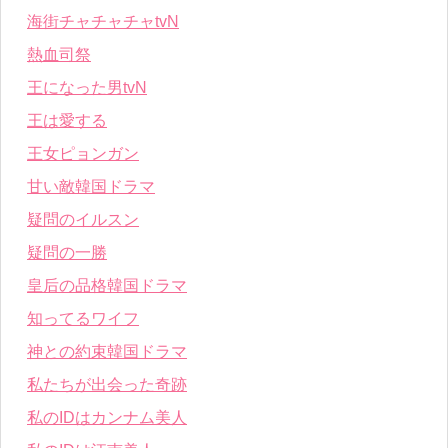
海街チャチャチャtvN
熱血司祭
王になった男tvN
王は愛する
王女ピョンガン
甘い敵韓国ドラマ
疑問のイルスン
疑問の一勝
皇后の品格韓国ドラマ
知ってるワイフ
神との約束韓国ドラマ
私たちが出会った奇跡
私のIDはカンナム美人