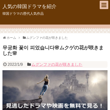
人気の韓国ドラマを紹介
韓国ドラマの歴代人気作品
ホーム
ムグンファの花が咲きました
무궁화 꽃이 피었습니다🌸ムクゲの花が咲きま
した🌸
2022/1/9
ムグンファの花が咲きました