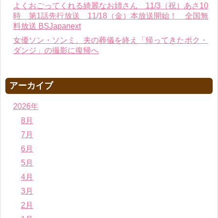
よくおごってくれる綺麗なお姉さん 11/3（祝）あさ10
時 第1話先行放送 11/18（金）本放送開始！ 全国無
料放送 BSJapanext
女優ソン・ソンミ、夫の葬儀を終え「帰ってきたポク・
ダンジ」の撮影に復帰へ
アーカイブ
2026年
8月
7月
6月
5月
4月
3月
2月