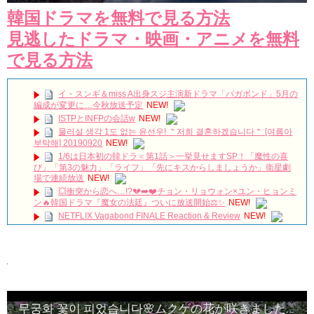
韓国ドラマを無料で見る方法
見逃したドラマ・映画・アニメを無料
で見る方法
イ・スンギ＆miss A出身スジ主演新ドラマ「バガボンド」5月の
編成が変更に…今秋放送予定
NEW!
ISTPとINFPの会話w
NEW!
물러설 생각 1도 없는 윤선우! ＂저희 결혼하겠습니다＂ [여름아
부탁해] 20190920
NEW!
1/6は日本初の韓ドラ＜第1話＞一挙見せますSP！「魔性の喜
び」「第3の魅力」「ライフ」「先にキスからしましょうか」衛星劇
場で連続放送
NEW!
💥衝突から恋へ…!?💔➡️❤️チョン・リョウォン×ユン・ヒョンミ
ン🔥韓国ドラマ『魔女の法廷』ついに放送開始⚖️✨
NEW!
NETFLIX Vagabond FINALE Reaction & Review
NEW!
【キム・スヒョン】フィリピンブランド「BENCH/」で笑顔の
最新メッセージ動画を公開！未成年交際を巡る警察の不起訴処分決定
と現在の動向を徹底解説!
NEW!
메이킹 괴짜 판사들의 실종된 정의 찾기 프로젝트! ‘이판사판’ 대
본 리딩 현장!
NEW!
アルハンブラ宮殿の思い出 パワータッチ
NEW!
🎬 최진혁 | 뮤지컬 그날들 트레일러 | 260609~260823 | #최진혁
무궁화 꽃이 피었습니다🌸ムクゲの花が咲きました🌸
#노래 #뮤지컬 #그날들 #정학 #인터뷰 #shorts #불후의명곡 #미우새 #