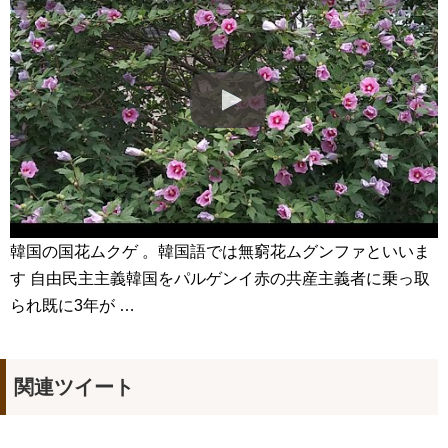
최진혁아카이브
NEW!
よくおごってくれる綺麗なお姉さん 11/3（祝）あさ10時 第
1話先行放送 11/18（金）本放送開始！ 全国無料放送
BSJapanext
NEW!
女優ソン・ソンミ、夫の葬儀を終え「帰ってきたポク・ダン
ジ」の撮影に復帰へ
NEW!
「違う（ちがう）・異なる」を韓国語では？「다르다（タル
ダ）」の意味・使い方について
について
「退屈だ・暇だ」を韓国語では？「심심하다（シムシマダ）」
の意味・使い方について
■韓国ドラマ『キング～Two Hearts』予告動画（日本語字幕）
について
yoon kyun sang
韓国の国花ムクゲ 。韓国語では無窮花ムグンファといいま
HSF(126)-윤균상 서울숲 벤치 (YUN Kyunsang)(4)September::
す 自由民主主義韓国をパルゲンイ赤の共産主義者に乗っ取
Healing in Seoul Forest (서울숲)
yoon kyun sang
られ既に3年が …
ユン・ギュンサン主演「潜入弁護人」第1回特別公開！
ハン・ヘジン 한혜진 – (선공개) 강남 3대 얼짱 출신 &#39;한혜진
언니&#39; (ft. 도여니의 학창시절) | 편 먹고 갈래요? 밥블레스유 2
bobblessyou2 EP.18
関連ツイート
ソン・ヘギョ – ソンヘギョ キスまとめ
ハン・ヘジン 한혜진 – Still We (여전히 우리는)
한가인 –
九尾狐外伝 第２話 キム・ジウ チョ・ヒョンジェ