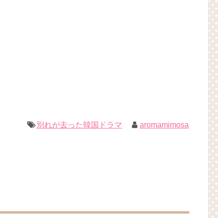
続けるカン・ジファンの蘇生大作戦がスタート Big News TV
NEW!
#チャウヌ #私は整形美人 #차은우
NEW!
ている最新写真がファンによって撮影されました！パク・ボゴムの力強
！
NEW!
は？「다르다（タルダ）」の意味・使い方について
하다（シムシマダ）」の意味・使い方について
』予告動画（日本語字幕）について
)(4)September:: Healing in Seoul Forest (서울숲)
1回特別公開！
別れが去った韓国ドラマ
aromamimosa
짱 출신 &#39;한혜진 언니&#39; (ft. 도여니의 학창시절) | 편 먹고 갈래
우리는)
ョンジェ
ル
 制作発表会
（28日）結婚……
月2日TSUTAYAにて先行レンタル開始！