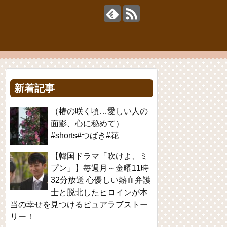
新着記事
（椿の咲く頃…愛しい人の
面影、心に秘めて）
#shorts#つばき#花
【韓国ドラマ「吹けよ、ミ
プン」】毎週月～金曜11時
32分放送 心優しい熱血弁護
士と脱北したヒロインが本
当の幸せを見つけるピュアラブストー
リー！