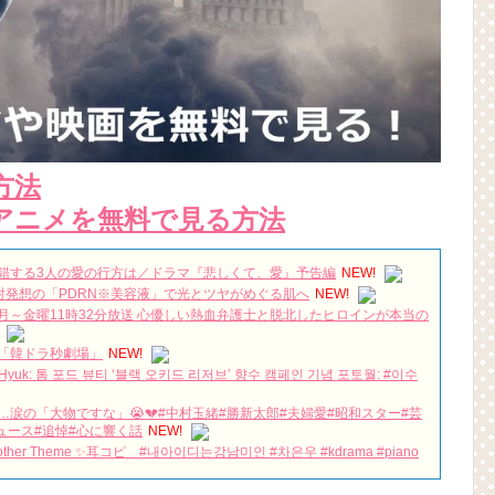
方法
アニメを無料で見る方法
錯する3人の愛の行方は／ドラマ『悲しくて、愛』予告編
NEW!
光注射発想の「PDRN※美容液」で光とツヤがめぐる肌へ
NEW!
～金曜11時32分放送 心優しい熱血弁護士と脱北したヒロインが本当の
「韓ドラ秒劇場」
NEW!
Hyuk: 톰 포드 뷰티 ‘블랙 오키드 리저브’ 향수 캠페인 기념 포토월: #이수
涙の「大物ですな」😭💔#中村玉緒#勝新太郎#夫婦愛#昭和スター#芸
ュース#追悼#心に響く話
NEW!
her Theme ✨耳コピ #내아이디는강남미인 #차은우 #kdrama #piano
… 30秒後、あなたも沼入りする？
NEW!