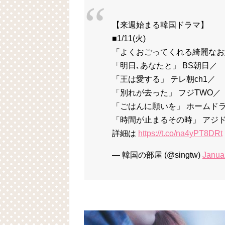
【来週始まる韓国ドラマ】
■1/11(火)
「よくおごってくれる綺麗なお
「明日､あなたと」 BS朝日／
「王は愛する」 テレ朝ch1／
「別れが去った」 フジTWO／
「ごはんに願いを」 ホームドラ
「時間が止まるその時」 アジ
詳細は
https://t.co/na4yPT8DRt
— 韓国の部屋 (@singtw)
Janua