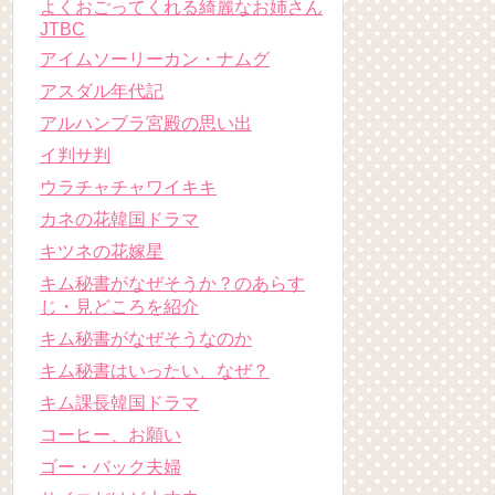
よくおごってくれる綺麗なお姉さん
JTBC
アイムソーリーカン・ナムグ
アスダル年代記
アルハンブラ宮殿の思い出
イ判サ判
ウラチャチャワイキキ
カネの花韓国ドラマ
キツネの花嫁星
キム秘書がなぜそうか？のあらす
じ・見どころを紹介
キム秘書がなぜそうなのか
キム秘書はいったい、なぜ？
キム課長韓国ドラマ
コーヒー、お願い
ゴー・バック夫婦