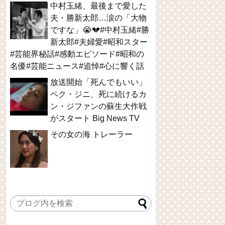
中村玉緒、最後まで愛した
夫・勝新太郎…涙の「大物
ですな」😭💔#中村玉緒#勝
新太郎#夫婦愛#昭和スター
#芸能界秘話#感動エピソード#昭和の
名優#芸能ニュース#追悼#心に響く話
放送開始「死んでもいい」
ペク・ジニ、死に続けるカ
ン・ジファンの蘇生大作戦
がスタート Big News TV
その女の海 トレーラー