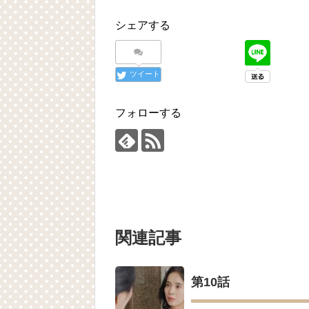
放送開始「死んでもいい」ペク・ジニ、死に
シェアする
私は整形美人日韓キャスト比較 石井杏奈 
パク・ボゴムがショーンとジョギングし
く魅力的なジョギング姿が話題になっています
その女の海 トレーラー
NEW!
ツイート
「違う（ちがう）・異なる」を韓国語で
について
「退屈だ・暇だ」を韓国語では？「심심
フォローする
■韓国ドラマ『キング～Two Hearts
yoon kyun sang
HSF(126)-윤균상 서울숲 벤치 (YUN Kyunsang
yoon kyun sang
ユン・ギュンサン主演「潜入弁護人」第
ハン・ヘジン 한혜진 – (선공개) 강남 3대 얼
요? 밥블레스유 2 bobblessyou2 EP.18
ソン・ヘギョ – ソンヘギョ キスまとめ
ハン・ヘジン 한혜진 – Still We (여전히 
関連記事
한가인 –
九尾狐外伝 第２話 キム・ジウ チョ・ヒ
九尾狐外伝 メイキング03 ハン・イェス
チョ・ヒョンジェ 조현재 九尾狐外伝
第10話
キム・テヒの弟イ・ワン♥イ・ボミ、今日
「ライフ・ オン・ マーズ」2019年11