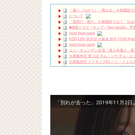
放送開始「死んでもいい」ペク・ジニ、死に
「違う（ちがう）・異なる」を韓国語で
私は整形美人日韓キャスト比較 石井杏奈 
について
パク・ボゴムがショーンとジョギングし
「退屈だ・暇だ」を韓国語では？「심심
く魅力的なジョギング姿が話題になっています
■韓国ドラマ『キング～Two Hearts
その女の海 トレーラー
NEW!
yoon kyun sang
ハン・ヘジン 한혜진 – (선공개) 강남 3대 얼
HSF(126)-윤균상 서울숲 벤치 (YUN Kyunsang
요? 밥블레스유 2 bobblessyou2 EP.18
yoon kyun sang
ソン・ヘギョ – ソンヘギョ キスまとめ
ユン・ギュンサン主演「潜入弁護人」第
ハン・ヘジン 한혜진 – Still We (여전히 
九尾狐外伝 第２話 キム・ジウ チョ・ヒ
한가인 –
九尾狐外伝 メイキング03 ハン・イェス
「ライフ・ オン・ マーズ」2019年11
チョ・ヒョンジェ 조현재 九尾狐外伝
(ENG SUB) Behind The Scene Hyun
キム・テヒの弟イ・ワン♥イ・ボミ、今日
ェジン / エンジョイ❕
「まず熱く掃除せよ」女優キム・ユジョ
ユン・ギュンサン、番組にも登場した愛猫
(11/26)
News
【裏芸能】キムユジョンの熱愛彼氏はあ
キム・レウォンの影絵遊び！？「黒騎士～
キム・ユジョン、美しいセルフショットで近況
キム・ユジョン、新ドラマ「まず熱く掃除せ
「別れが去った」2019年11月2
幻の王女チャミョンゴ エンディング
YUCHUN ♥ LOVE 15 「成均館 5話」
[Fan MV]七日の王妃(7일의 왕비)OST – 정기고 
俳優カン・ギヨン、突然の熱愛宣言…「キム
Powered by livedoor 相互RSS