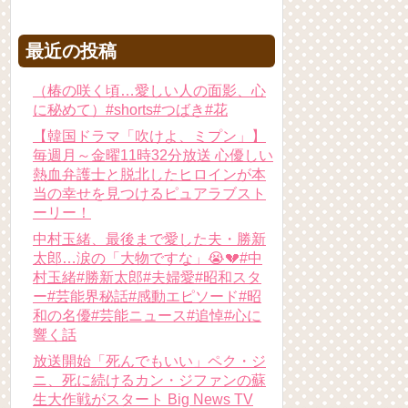
最近の投稿
（椿の咲く頃…愛しい人の面影、心
に秘めて）#shorts#つばき#花
【韓国ドラマ「吹けよ、ミプン」】
毎週月～金曜11時32分放送 心優しい
熱血弁護士と脱北したヒロインが本
当の幸せを見つけるピュアラブスト
ーリー！
中村玉緒、最後まで愛した夫・勝新
太郎…涙の「大物ですな」😭💔#中
村玉緒#勝新太郎#夫婦愛#昭和スタ
ー#芸能界秘話#感動エピソード#昭
和の名優#芸能ニュース#追悼#心に
響く話
放送開始「死んでもいい」ペク・ジ
ニ、死に続けるカン・ジファンの蘇
生大作戦がスタート Big News TV