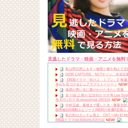
見逃したドラマ・映画・アニメを無料
私は明日死にます―秘密と嘘を抱えて交
DIOR CAPTURE NCTチソン、水
【韓国ドラマ「吹けよ、ミプン」】毎週月
幸せを見つけるピュアラブストーリー！
NEW!
体調が悪い夫に妻がかけた冷たい言葉 
옷 다듬고 행사 입장하는 이수혁 Lee Soo
혁 #지디친구 #Leesoohyuk 260326
NEW!
中村玉緒、最後まで愛した夫・勝新太郎…
能界秘話#感動エピソード#昭和の名優#芸能ニ
私のIDはカンナム美人 OST 〜My ID Mot
#韓国ドラマost #shorts #귀카피
NEW!
【パク・ソジュン】この可愛さは危険です