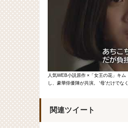
Powered by livedoor 相互RSS
人気WEB小説原作 ×「女王の花」キム・
し、豪華俳優陣が共演。 ‘母’だけでなく
関連ツイート