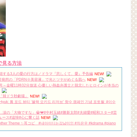
で見る方法
錯する3人の愛の行方は／ドラマ『悲しくて、愛』予告編
NEW!
光注射発想の「PDRN※美容液」で光とツヤがめぐる肌へ
NEW!
～金曜11時32分放送 心優しい熱血弁護士と脱北したヒロインが本当の
「韓ドラ秒劇場」
NEW!
Hyuk: 톰 포드 뷰티 ‘블랙 오키드 리저브’ 향수 캠페인 기념 포토월: #이수
涙の「大物ですな」😭💔#中村玉緒#勝新太郎#夫婦愛#昭和スター#芸
ュース#追悼#心に響く話
NEW!
her Theme ✨耳コピ #내아이디는강남미인 #차은우 #kdrama #piano
… 30秒後、あなたも沼入りする？
NEW!