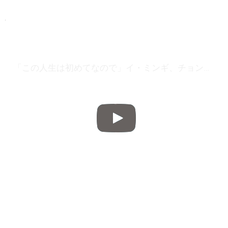
「この人生は初めてなので」イ・ミンギ、チョン・ソミンとの関係が発展“抱きしめてもいい？” 20171121