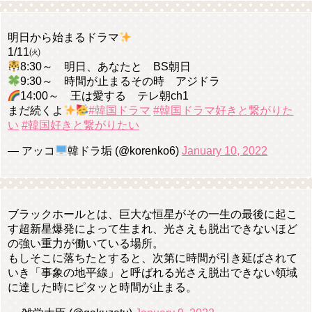
明日から始まるドラマ
1/11㈫
8:30～ 明日、あなたと BS朝日
9:30～ 時間が止まるその時 アジドラ
14:00～ 王は愛する テレ朝ch1
まだ続くよ
#韓国ドラマ
#韓国ドラマ好きと繋がりた
い
#韓国好きと繋がりたい
— アッコ
韓ドラ垢 (@korenko6)
January 10, 2022
ブラックホールとは、巨大な恒星がその一生の最後に起こ
す超新星爆発によって生まれ、光さえも脱出できないほど
の強い重力が働いている場所。
もしそこに落ちたとすると、次第に時間が引き延ばされて
いき「事象の地平線」と呼ばれる光さえ脱出できない領域
に達した時にピタッと時間が止まる。