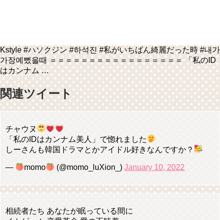
Kstyle #ハソクジン #하석진 #私がいちばん綺麗だった時 #내가
가장예뻤을때 ＝＝＝＝＝＝＝＝＝＝＝＝＝＝＝＝＝ 「私のID
はカンナム …
関連ツイート
チャウヌ
「私のIDはカンナム美人」で惚れました
しーさんも韓国ドラマとかアイドル好きなんですか？
—
momo
(@momo_luXion_)
January 10, 2022
相続者たち あなたが眠っている間に