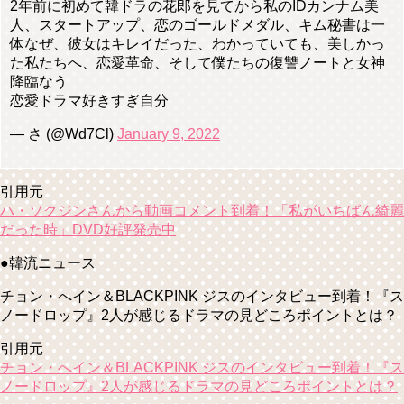
2年前に初めて韓ドラの花郎を見てから私のIDカンナム美
人、スタートアップ、恋のゴールドメダル、キム秘書は一
体なぜ、彼女はキレイだった、わかっていても、美しかっ
た私たちへ、恋愛革命、そして僕たちの復讐ノートと女神
降臨なう
恋愛ドラマ好きすぎ自分
— さ (@Wd7Cl)
January 9, 2022
引用元
ハ・ソクジンさんから動画コメント到着！「私がいちばん綺麗
だった時」DVD好評発売中
●韓流ニュース
チョン・へイン＆BLACKPINK ジスのインタビュー到着！『ス
ノードロップ』2人が感じるドラマの見どころポイントとは？
引用元
チョン・へイン＆BLACKPINK ジスのインタビュー到着！『ス
ノードロップ』2人が感じるドラマの見どころポイントとは？