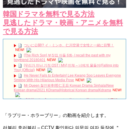
韓国ドラマを無料で見る方法
見逃したドラマ・映画・アニメを無料
で見る方法
ついに公開!? イ・ミンホ、仁川空港で女性と一緒に目撃！
NEW!
[The Rich Son] 부잣집 아들 6회- I recall the past with my
boyfriend 20180401
NEW!
[우리가 만난 기적 OST | MV] 민채 – 너에게 물들어(Falling into
You) (Official)
NEW!
He Never Fails to Entertain! Lee Kwang Soo Leaves Everyone
Smiling With His Hilarious Media Pose
NEW!
Mr Queen 철인왕후|哲仁王后 Korean Drama Sinhala|New
Korean drama|2021 KDrama|Historical Korean drama|Kdrama
NEW!
【韓国ドラマ】ペントハウス見たときに思ったこと。
NEW!
South Korea Reacts to the Tragic Passing of Song Jae
Rim
NEW!
「ラブリー・ホラーブリー」の動画を紹介します。
放送終了 韓国ドラマ「お父様、私がお世話します」パク・ウン
ビン＆イ・テファンの恋の行方は？爸爸我来伺候你 아버님 제가 모실
러블리 호러블리 – CCTV 확인하다 의문의 여자 등장에 ＂
게요 Father I'll Take Care of You
NEW!