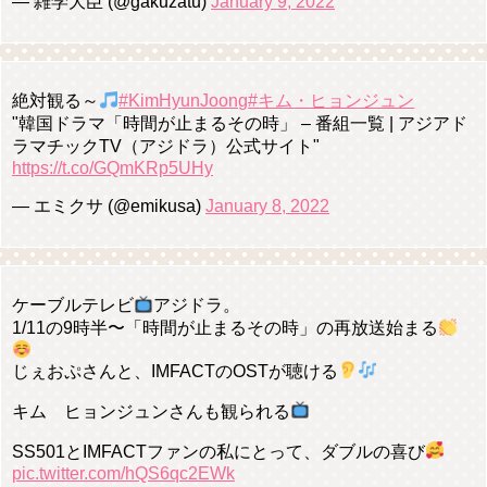
— 雑学大臣 (@gakuzatu)
January 9, 2022
絶対観る～
#KimHyunJoong
#キム・ヒョンジュン
"韓国ドラマ「時間が止まるその時」 – 番組一覧 | アジアド
ラマチックTV（アジドラ）公式サイト"
https://t.co/GQmKRp5UHy
— エミクサ (@emikusa)
January 8, 2022
ケーブルテレビ
アジドラ。
1/11の9時半〜「時間が止まるその時」の再放送始まる
じぇおぷさんと、IMFACTのOSTが聴ける
キム ヒョンジュンさんも観られる
SS501とIMFACTファンの私にとって、ダブルの喜び
pic.twitter.com/hQS6qc2EWk