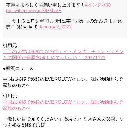
本年もよろしくお願い申し上げます！
#インク水彩
pic.twitter.com/nuS9zkhleF
— サトウヒロシ＠11月6日絵本『おかしのかみさま』発
売！ (@salty_f)
January 2, 2022
引用元
「この人生は初めてなので」イ・ミンギ、チョン・ソミン
との関係が発展“抱きしめてもいい？” 20171121
●韓流ニュース
中国式挨拶で波紋のEVERGLOWイロン、韓国活動休んで
家族のもとへ
引用元
中国式挨拶で波紋のEVERGLOWイロン、韓国活動休んで
家族のもとへ
「優しい目で見てください」 故キム・ミスさんの父親、い
つも娘をSNSで応援