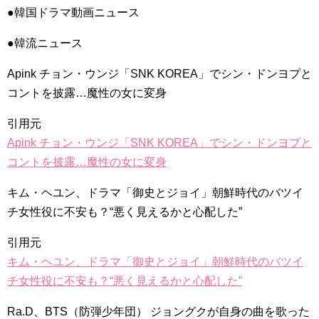
[Fan MV]七日の王妃(7일의 왕비)OST – 정기고 (Junggigo) – 그
●韓国ドラマ動画ニュース
리고 그려도 (Miss You In My Heart)
俳優カン・ギヨン、突然の熱愛宣言…「キム秘書がなぜそう
●韓流ニュース
か」出演で話題 Big News TV
Apink チョン・ウンジ「SNK KOREA」でシン・ドンヨプと
コントを披露…魔性の女に変身
引用元
Powered by livedoor 相互RSS
Apink チョン・ウンジ「SNK KOREA」でシン・ドンヨプと
コントを披露…魔性の女に変身
キム・ヘユン、ドラマ「御史とジョイ」朝鮮時代のバツイ
チ女性役に不安も？“悪く見えるかと心配した”
引用元
キム・ヘユン、ドラマ「御史とジョイ」朝鮮時代のバツイ
チ女性役に不安も？“悪く見えるかと心配した”
Ra.D、BTS（防弾少年団） ジョングクが自身の曲を歌った