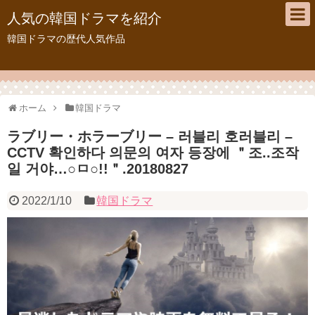
人気の韓国ドラマを紹介
韓国ドラマの歴代人気作品
ホーム
韓国ドラマ
ラブリー・ホラーブリー – 러블리 호러블리 –
CCTV 확인하다 의문의 여자 등장에 ＂조..조작
일 거야…○ㅁ○!!＂.20180827
2022/1/10
韓国ドラマ