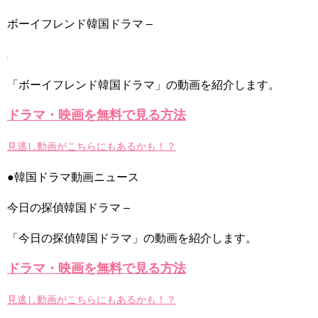
ハン・ヘジン 한혜진 – Still We (여전히 우리는)
한가인 –
ボーイフレンド韓国ドラマ –
九尾狐外伝 第２話 キム・ジウ チョ・ヒョンジェ
九尾狐外伝 メイキング03 ハン・イェスル
チョ・ヒョンジェ 조현재 九尾狐外伝 制作発表会
キム・テヒの弟イ・ワン♥イ・ボミ、今日（28日）結婚……
「ボーイフレンド韓国ドラマ」の動画を紹介します。
「ライフ・ オン・ マーズ」2019年11月2日TSUTAYAにて先行
レンタル開始！
ドラマ・映画を無料で見る方法
(ENG SUB) Behind The Scene Hyun Bin 현빈❤️ 손예진 Son Ye
Jin-Crash Landing On You/ヒョンビン❤️ソンイェジン / エンジョイ❕
見逃し動画がこちらにもあるかも！？
ユン・ギュンサン、番組にも登場した愛猫が急死…イ・ソンギ
ョンら同僚芸能人から慰めの言葉が続々 – Taka News
●韓国ドラマ動画ニュース
キム・レウォンの影絵遊び！？「黒騎士～永遠の約束～」メイ
キングを一部公開（DVD-SET2特典映像より）
今日の探偵韓国ドラマ –
「まず熱く掃除せよ」女優キム・ユジョン、「健康がとても回
復…痩せたのはソン・ジェリムのせい!? 」 (11/26)
【裏芸能】キムユジョンの熱愛彼氏はあの大物俳優
「今日の探偵韓国ドラマ」の動画を紹介します。
キム・ユジョン、美しいセルフショットで近況を伝える“会いた
いでしょ？” Big News TV
ドラマ・映画を無料で見る方法
キム・ユジョン、新ドラマ「まず熱く掃除せよ」に出演確
定…“台本を見た瞬間惹かれた” 20180123
幻の王女チャミョンゴ エンディング
見逃し動画がこちらにもあるかも！？
YUCHUN ♥ LOVE 15 「成均館 5話」