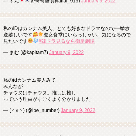
— すん
한국생활 (@faifai_913)
January 9, 2022
私のIDはカンナム美人、とても好きなドラマなので一挙放
送嬉しいです
魔女食堂にいらっしゃい、気になるので
見たいです
#韓ドラ見るなら衛星劇場
— まむ (@kapitam7)
January 9, 2022
私のidカンナム美人みて
みんなが
チャウヌはチャウヌ。推しは推し
っていう理由がすごくよく分かりました
— (＾ν＾) (@Ibe_number)
January 9, 2022