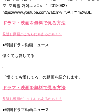
2PM ジュノ、ドラマ「油っぽいメロ」への愛情“25日までどう
조..조작일 거야…○ㅁ○!!＂.20180827
やって…” Big News TV
NEW!
https://www.youtube.com/watch?v=f6AHrYmZwBE
©️ tVN | Women in Love😭❤️#filingforlove #shinhaesun
#gongmyung #kimjaewook #kdrama #shorts
NEW!
【モンスト】狐の花嫁ジュン激究極☆ルシファー４体なら余裕
ドラマ・映画を無料で見る方法
だよね？
NEW!
グッドモーニング見つけました！😁 お求めやすいモーニング
見逃し動画がこちらにもあるかも！？
セット！ 🥰 超人気のお店【 福乃喫茶店 】さんで食べて来ました〜
☕️ 静かな雰囲気で美味しいし〜！🏆
NEW!
「違う（ちがう）・異なる」を韓国語では？「다르다（タル
●韓国ドラマ動画ニュース
ダ）」の意味・使い方について
について
憎くても愛してる –
「退屈だ・暇だ」を韓国語では？「심심하다（シムシマダ）」
の意味・使い方について
■韓国ドラマ『キング～Two Hearts』予告動画（日本語字幕）
について
yoon kyun sang
「憎くても愛してる」の動画を紹介します。
HSF(126)-윤균상 서울숲 벤치 (YUN Kyunsang)(4)September::
Healing in Seoul Forest (서울숲)
ドラマ・映画を無料で見る方法
yoon kyun sang
ユン・ギュンサン主演「潜入弁護人」第1回特別公開！
ハン・ヘジン 한혜진 – (선공개) 강남 3대 얼짱 출신 &#39;한혜진
見逃し動画がこちらにもあるかも！？
언니&#39; (ft. 도여니의 학창시절) | 편 먹고 갈래요? 밥블레스유 2
bobblessyou2 EP.18
●韓国ドラマ動画ニュース
ソン・ヘギョ – ソンヘギョ キスまとめ