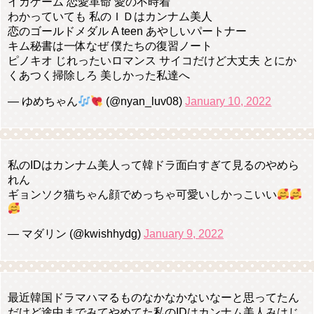
イカゲーム 恋愛革命 愛の不時着
わかっていても 私のＩＤはカンナム美人
恋のゴールドメダル A teen あやしいパートナー
キム秘書は一体なぜ 僕たちの復習ノート
ピノキオ じれったいロマンス サイコだけど大丈夫 とにか
くあつく掃除しろ 美しかった私達へ
— ゆめちゃん
(@nyan_luv08)
January 10, 2022
私のIDはカンナム美人って韓ドラ面白すぎて見るのやめら
れん
ギョンソク猫ちゃん顔でめっちゃ可愛いしかっこいい
— マダリン (@kwishhydg)
January 9, 2022
最近韓国ドラマハマるものなかなかないなーと思ってたん
だけど途中までみてやめてた私のIDはカンナム美人みはじ