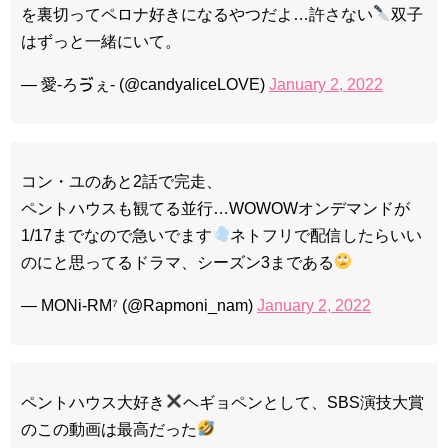
を裏切ってペロナ好きになるやつだよ…許さない
双子
はずっと一緒にいて。
— 愛-ろゔぇ- (@candyaliceLOVE)
January 2, 2022
コン・ユのあと2話で完走、
ペントハウスも観てる並行…WOWOWオンデマンドが
1/17までなので急いでます
ネトフリで配信したらいい
のにと思ってるドラマ、シーズン3まである
— MONi-RM⁷ (@Rapmoni_nam)
January 2, 2022
ペントハウス大好き
ヘギョペンとして、SBS演技大賞
のこの動画は最高だった