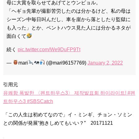
母に大賞を取らせてあげてとウンビョル。
「ヘギョ先輩が撮影苦労したのは分かるけど、私の母は
シーズン中毎日叫んだし、車を崖から落としたり監獄に
も入った」とか、ペントハウス見た人には分かるネタが
面白くて
続く
pic.twitter.com/We9DuFP9Tt
—
mari
(@mari96157769)
January 2, 2022
引用元
유쾌함 폭발한 〈펜트하우스3〉 제작발표회 하이라이트! #펜
트하우스3 #SBSCatch
「この人生は初めてなので」イ・ミンギ、チョン・ソミン
との関係が発展“抱きしめてもいい？” 20171121