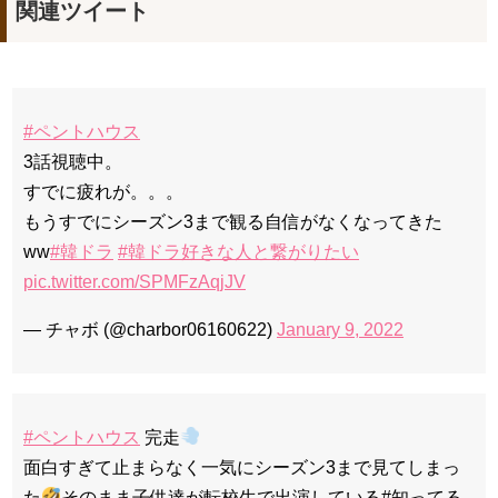
関連ツイート
#ペントハウス
3話視聴中。
すでに疲れが。。。
もうすでにシーズン3まで観る自信がなくなってきた
ww
#韓ドラ
#韓ドラ好きな人と繋がりたい
pic.twitter.com/SPMFzAqjJV
— チャボ (@charbor06160622)
January 9, 2022
#ペントハウス
完走
面白すぎて止まらなく一気にシーズン3まで見てしまっ
た
そのまま子供達が転校生で出演している#知ってる