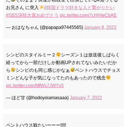
お兄さん に突入
#韓国ドラマ好きな人と繋がりたい
#SBS演技大賞おめでとう
pic.twitter.com/7cHHteCbAE
— おはなちゃん (@papapa97445565)
January 8, 2022
シンビのスタイルミー２
シーズン１は放送後しばらく
経ってから一部だけしか動画UPされてないみたいだか
ら
シンビのも同じ感じかなぁ
ペントハウスでチョス
ミンどんな子が気になってたのもあったので残念
pic.twitter.com/MfWs7JWYx5
— ほど甘 (@hodoyoiamasaaa)
January 7, 2022
ペントハウス観たいーーー!!!!!