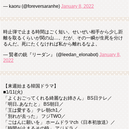
— kaoru (@foreversaranhe)
January 8, 2022
時止弾で止まる時間はごく短い。せいぜい相手から少し距
離を取るくらいが関の山…。だが、その一瞬が生死を分け
るんだ。死にたくなければ私から離れるなよ。
— 賢者の銃『リーダン』 (@leedan_elonabot)
January 8,
2022
【来週始まる韓国ドラマ】
■1/11(火)
「よくおごってくれる綺麗なお姉さん」 BS日テレ／
「明日､あなたと」 BS朝日／
「王は愛する」 テレ朝ch1／
「別れが去った」 フジTWO／
「ごはんに願いを」 ホームドラマch《日本初放送》／
「時間が止まるその時」 アジドラ／