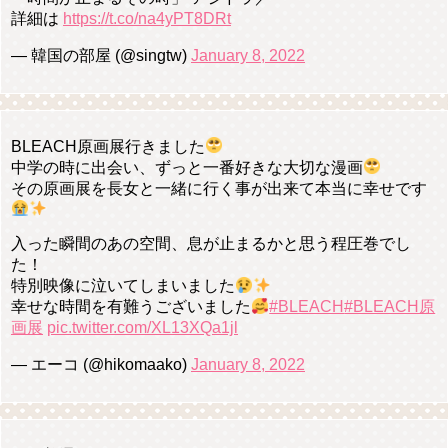
詳細は
https://t.co/na4yPT8DRt
— 韓国の部屋 (@singtw)
January 8, 2022
BLEACH原画展行きました
中学の時に出会い、ずっと一番好きな大切な漫画
その原画展を長女と一緒に行く事が出来て本当に幸せです
入った瞬間のあの空間、息が止まるかと思う程圧巻でし
た！
特別映像に泣いてしまいました
幸せな時間を有難うございました
#BLEACH
#BLEACH原
画展
pic.twitter.com/XL13XQa1jl
— エーコ (@hikomaako)
January 8, 2022