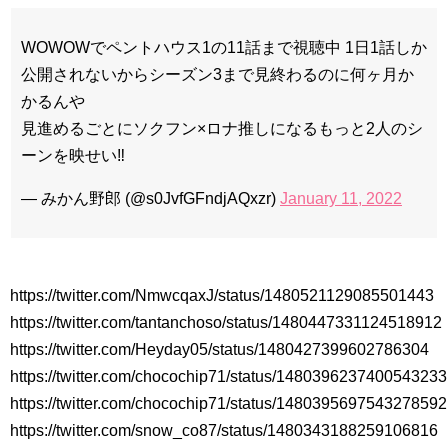
九尾狐外伝 メイキング03 ハン・イェスル
チョ・ヒョンジェ 조현재 九尾狐外伝 制作発表会
WOWOWでペントハウス1の11話まで視聴中 1日1話しか
キム・テヒの弟イ・ワン♥イ・ボミ、今日（28日）結婚……
公開されないからシーズン3まで見終わるのに何ヶ月か
「ライフ・ オン・ マーズ」2019年11月2日TSUTAYAにて先行
かるんや
レンタル開始！
(ENG SUB) Behind The Scene Hyun Bin 현빈❤️ 손예진 Son Ye
見進めるごとにソクフン×ロナ推しになるもっと2人のシ
Jin-Crash Landing On You/ヒョンビン❤️ソンイェジン / エンジョイ❕
ーンを映せい‼️
ユン・ギュンサン、番組にも登場した愛猫が急死…イ・ソンギ
ョンら同僚芸能人から慰めの言葉が続々 – Taka News
— みかん野郎 (@s0JvfGFndjAQxzr)
January 11, 2022
キム・レウォンの影絵遊び！？「黒騎士～永遠の約束～」メイ
キングを一部公開（DVD-SET2特典映像より）
「まず熱く掃除せよ」女優キム・ユジョン、「健康がとても回
復…痩せたのはソン・ジェリムのせい!? 」 (11/26)
【裏芸能】キムユジョンの熱愛彼氏はあの大物俳優
https://twitter.com/NmwcqaxJ/status/1480521129085501443
キム・ユジョン、美しいセルフショットで近況を伝える“会いた
いでしょ？” Big News TV
https://twitter.com/tantanchoso/status/1480447331124518912
キム・ユジョン、新ドラマ「まず熱く掃除せよ」に出演確
定…“台本を見た瞬間惹かれた” 20180123
https://twitter.com/Heyday05/status/1480427399602786304
幻の王女チャミョンゴ エンディング
https://twitter.com/chocochip71/status/1480396237400543233
YUCHUN ♥ LOVE 15 「成均館 5話」
https://twitter.com/chocochip71/status/1480395697543278592
[Fan MV]七日の王妃(7일의 왕비)OST – 정기고 (Junggigo) – 그
리고 그려도 (Miss You In My Heart)
https://twitter.com/snow_co87/status/1480343188259106816
俳優カン・ギヨン、突然の熱愛宣言…「キム秘書がなぜそう