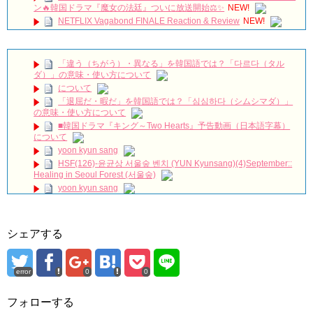
ン🔥韓国ドラマ『魔女の法廷』ついに放送開始⚖️✨
NEW!
NETFLIX Vagabond FINALE Reaction & Review
NEW!
【キム・スヒョン】フィリピンブランド「BENCH/」で笑顔の
最新メッセージ動画を公開！未成年交際を巡る警察の不起訴処分決定
と現在の動向を徹底解説!
NEW!
「違う（ちがう）・異なる」を韓国語では？「다르다（タル
메이킹 괴짜 판사들의 실종된 정의 찾기 프로젝트! ‘이판사판’ 대
ダ）」の意味・使い方について
본 리딩 현장!
NEW!
について
アルハンブラ宮殿の思い出 パワータッチ
NEW!
「退屈だ・暇だ」を韓国語では？「심심하다（シムシマダ）」
🎬 최진혁 | 뮤지컬 그날들 트레일러 | 260609~260823 | #최진혁
の意味・使い方について
#노래 #뮤지컬 #그날들 #정학 #인터뷰 #shorts #불후의명곡 #미우새 #
■韓国ドラマ『キング～Two Hearts』予告動画（日本語字幕）
최진혁아카이브
NEW!
について
よくおごってくれる綺麗なお姉さん 11/3（祝）あさ10時 第
yoon kyun sang
1話先行放送 11/18（金）本放送開始！ 全国無料放送
BSJapanext
NEW!
HSF(126)-윤균상 서울숲 벤치 (YUN Kyunsang)(4)September::
Healing in Seoul Forest (서울숲)
女優ソン・ソンミ、夫の葬儀を終え「帰ってきたポク・ダン
ジ」の撮影に復帰へ
NEW!
yoon kyun sang
ハン・ヘジン 한혜진 – (선공개) 강남 3대 얼짱 출신 &#39;한혜진
ユン・ギュンサン主演「潜入弁護人」第1回特別公開！
언니&#39; (ft. 도여니의 학창시절) | 편 먹고 갈래요? 밥블레스유 2
九尾狐外伝 第２話 キム・ジウ チョ・ヒョンジェ
bobblessyou2 EP.18
九尾狐外伝 メイキング03 ハン・イェスル
シェアする
ソン・ヘギョ – ソンヘギョ キスまとめ
チョ・ヒョンジェ 조현재 九尾狐外伝 制作発表会
ハン・ヘジン 한혜진 – Still We (여전히 우리는)
キム・テヒの弟イ・ワン♥イ・ボミ、今日（28日）結婚……
한가인 –
error
0
0
「ライフ・ オン・ マーズ」2019年11月2日TSUTAYAにて先行
「まず熱く掃除せよ」女優キム・ユジョン、「健康がとても回
レンタル開始！
復…痩せたのはソン・ジェリムのせい!? 」 (11/26)
(ENG SUB) Behind The Scene Hyun Bin 현빈❤️ 손예진 Son Ye
フォローする
【裏芸能】キムユジョンの熱愛彼氏はあの大物俳優
Jin-Crash Landing On You/ヒョンビン❤️ソンイェジン / エンジョイ❕