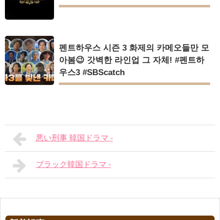
펜트하우스 시즌 3 화제의 카메오들만 모
아봄😉 갓벽한 라인업 그 자체! #펜트하
우스3 #SBScatch
悪い刑事 韓国ドラマ -
ブラック韓国ドラマ -