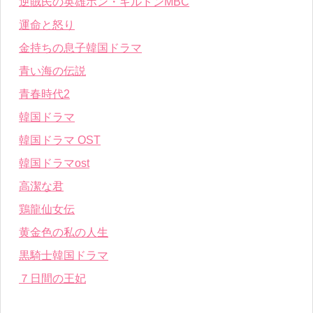
逆賊民の英雄ホン・ギルドンMBC
運命と怒り
金持ちの息子韓国ドラマ
青い海の伝説
青春時代2
韓国ドラマ
韓国ドラマ OST
韓国ドラマost
高潔な君
鶏龍仙女伝
黄金色の私の人生
黒騎士韓国ドラマ
７日間の王妃