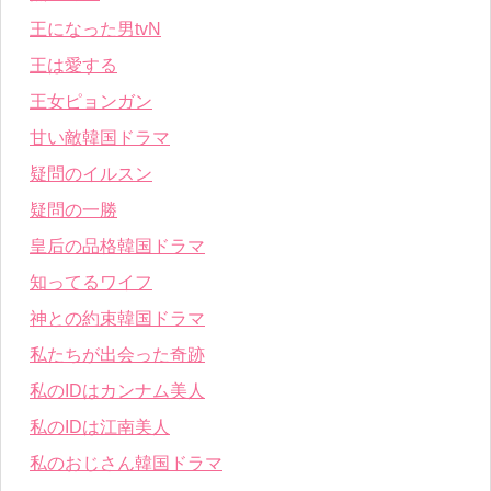
王になった男tvN
王は愛する
王女ピョンガン
甘い敵韓国ドラマ
疑問のイルスン
疑問の一勝
皇后の品格韓国ドラマ
知ってるワイフ
神との約束韓国ドラマ
私たちが出会った奇跡
私のIDはカンナム美人
私のIDは江南美人
私のおじさん韓国ドラマ