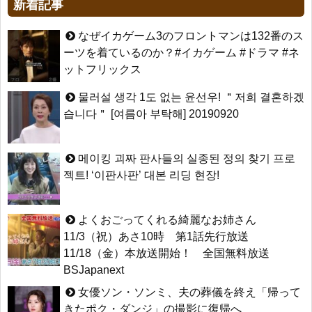
新着記事
なぜイカゲーム3のフロントマンは132番のス
ーツを着ているのか？#イカゲーム #ドラマ #ネ
ットフリックス
물러설 생각 1도 없는 윤선우! ＂저희 결혼하겠
습니다＂ [여름아 부탁해] 20190920
메이킹 괴짜 판사들의 실종된 정의 찾기 프로
젝트! ‘이판사판’ 대본 리딩 현장!
よくおごってくれる綺麗なお姉さん
11/3（祝）あさ10時 第1話先行放送
11/18（金）本放送開始！ 全国無料放送
BSJapanext
女優ソン・ソンミ、夫の葬儀を終え「帰って
きたポク・ダンジ」の撮影に復帰へ