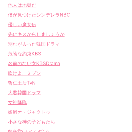
他人は地獄だ
僕が見つけたシンデレラNBC
優しい魔女伝
先にキスからしましょうか
別れが去った韓国ドラマ
危険な約束KBS
名前のない女KBSDrama
吹けよ、ミプン
哲仁王后TvN
大君韓国ドラマ
女神降臨
婿殿オ・ジャクトゥ
小さな神の子どもたち
師任堂(サイムダン)