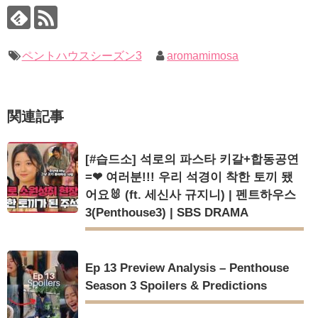
キム・ユジョン、美しいセルフショットで近況を伝える“会いた
いでしょ？” Big News TV
ユン・ギュンサン、番組にも登場した愛猫が急死…イ・ソンギ
キム・ユジョン、新ドラマ「まず熱く掃除せよ」に出演確
ョンら同僚芸能人から慰めの言葉が続々 – Taka News
定…“台本を見た瞬間惹かれた” 20180123
キム・レウォンの影絵遊び！？「黒騎士～永遠の約束～」メイ
幻の王女チャミョンゴ エンディング
ペントハウスシーズン3
aromamimosa
キングを一部公開（DVD-SET2特典映像より）
YUCHUN ♥ LOVE 15 「成均館 5話」
[Fan MV]七日の王妃(7일의 왕비)OST – 정기고 (Junggigo) – 그
리고 그려도 (Miss You In My Heart)
俳優カン・ギヨン、突然の熱愛宣言…「キム秘書がなぜそう
関連記事
か」出演で話題 Big News TV
Powered by livedoor 相互RSS
[#습드소] 석로의 파스타 키갈+합동공연
=❤ 여러분!!! 우리 석경이 착한 토끼 됐
어요🐰 (ft. 세신사 규지니) | 펜트하우스
Powered by livedoor 相互RSS
3(Penthouse3) | SBS DRAMA
Ep 13 Preview Analysis – Penthouse
Season 3 Spoilers & Predictions