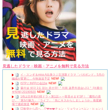
見逃したドラマ・映画・アニメを無料で見る方法
イ・スンギ＆miss A出身スジ主演新ドラマ「バガボンド」5月の
編成が変更に…今秋放送予定
NEW!
ISTPとINFPの会話w
NEW!
물러설 생각 1도 없는 윤선우! ＂저희 결혼하겠습니다＂ [여름아
부탁해] 20190920
NEW!
1/6は日本初の韓ドラ＜第1話＞一挙見せますSP！「魔性の喜
び」「第3の魅力」「ライフ」「先にキスからしましょうか」衛星劇
場で連続放送
NEW!
💥衝突から恋へ…!?💔➡️❤️チョン・リョウォン×ユン・ヒョンミ