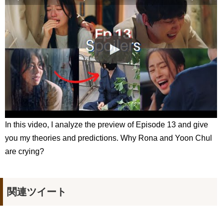
최진혁아카이브
NEW!
よくおごってくれる綺麗なお姉さん 11/3（祝）あさ10時 第
1話先行放送 11/18（金）本放送開始！ 全国無料放送
BSJapanext
NEW!
女優ソン・ソンミ、夫の葬儀を終え「帰ってきたポク・ダン
ジ」の撮影に復帰へ
NEW!
「違う（ちがう）・異なる」を韓国語では？「다르다（タル
ダ）」の意味・使い方について
について
「退屈だ・暇だ」を韓国語では？「심심하다（シムシマダ）」
の意味・使い方について
■韓国ドラマ『キング～Two Hearts』予告動画（日本語字幕）
について
yoon kyun sang
In this video, I analyze the preview of Episode 13 and give
HSF(126)-윤균상 서울숲 벤치 (YUN Kyunsang)(4)September::
you my theories and predictions. Why Rona and Yoon Chul
Healing in Seoul Forest (서울숲)
yoon kyun sang
are crying?
ユン・ギュンサン主演「潜入弁護人」第1回特別公開！
ハン・ヘジン 한혜진 – (선공개) 강남 3대 얼짱 출신 &#39;한혜진
언니&#39; (ft. 도여니의 학창시절) | 편 먹고 갈래요? 밥블레스유 2
bobblessyou2 EP.18
関連ツイート
ソン・ヘギョ – ソンヘギョ キスまとめ
ハン・ヘジン 한혜진 – Still We (여전히 우리는)
한가인 –
九尾狐外伝 第２話 キム・ジウ チョ・ヒョンジェ