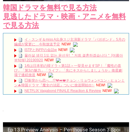
韓国ドラマを無料で見る方法
見逃したドラマ・映画・アニメを無料
で見る方法
イ・スンギ＆miss A出身スジ主演新ドラマ「バガボンド」5月の
編成が変更に…今秋放送予定
NEW!
ISTPとINFPの会話w
NEW!
물러설 생각 1도 없는 윤선우! ＂저희 결혼하겠습니다＂ [여름아
부탁해] 20190920
NEW!
1/6は日本初の韓ドラ＜第1話＞一挙見せますSP！「魔性の喜
び」「第3の魅力」「ライフ」「先にキスからしましょうか」衛星劇
場で連続放送
NEW!
💥衝突から恋へ…!?💔➡️❤️チョン・リョウォン×ユン・ヒョンミ
ン🔥韓国ドラマ『魔女の法廷』ついに放送開始⚖️✨
NEW!
NETFLIX Vagabond FINALE Reaction & Review
NEW!
【キム・スヒョン】フィリピンブランド「BENCH/」で笑顔の
最新メッセージ動画を公開！未成年交際を巡る警察の不起訴処分決定
と現在の動向を徹底解説!
NEW!
메이킹 괴짜 판사들의 실종된 정의 찾기 프로젝트! ‘이판사판’ 대
본 리딩 현장!
NEW!
アルハンブラ宮殿の思い出 パワータッチ
NEW!
🎬 최진혁 | 뮤지컬 그날들 트레일러 | 260609~260823 | #최진혁
Ep 13 Preview Analysis – Penthouse Season 3 Spoilers & Predictions
#노래 #뮤지컬 #그날들 #정학 #인터뷰 #shorts #불후의명곡 #미우새 #