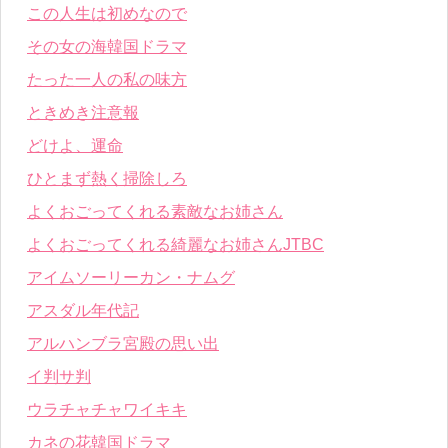
この人生は初めなので
その女の海韓国ドラマ
たった一人の私の味方
ときめき注意報
どけよ、運命
ひとまず熱く掃除しろ
よくおごってくれる素敵なお姉さん
よくおごってくれる綺麗なお姉さんJTBC
アイムソーリーカン・ナムグ
アスダル年代記
アルハンブラ宮殿の思い出
イ判サ判
ウラチャチャワイキキ
カネの花韓国ドラマ