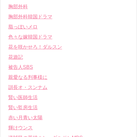
胸部外科
胸部外科韓国ドラマ
脂っぽいメロ
色々な嫁韓国ドラマ
花を咲かせろ！ダルスン
花遊記
被告人SBS
親愛なる判事様に
訓長オ・スンナム
賢い医師生活
賢い監房生活
赤い月青い太陽
輝けウンス