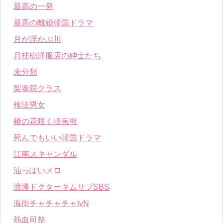
最高の一発
最高の離婚韓国ドラマ
月が浮かぶ川
月桂樹洋服店の紳士たち
未分類
梨泰院クラス
検法男女
椿の花咲く頃동백
死んでもいい韓国ドラマ
江南スキャンダル
油っぽいメロ
浪漫ドクターキムサブSBS
海街チャチャチャtvN
熱血司祭