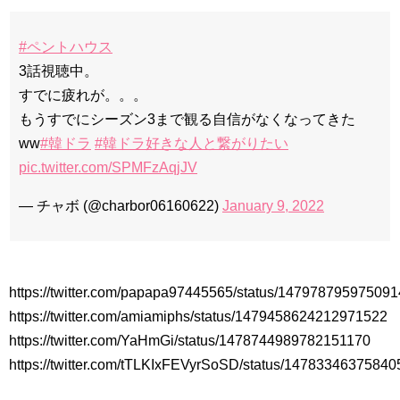
か」出演で話題 Big News TV
#ペントハウス
3話視聴中。
すでに疲れが。。。
Powered by livedoor 相互RSS
もうすでにシーズン3まで観る自信がなくなってきた
ww
#韓ドラ
#韓ドラ好きな人と繋がりたい
pic.twitter.com/SPMFzAqjJV
— チャボ (@charbor06160622)
January 9, 2022
https://twitter.com/papapa97445565/status/14797879597509
https://twitter.com/amiamiphs/status/1479458624212971522
https://twitter.com/YaHmGi/status/1478744989782151170
https://twitter.com/tTLKIxFEVyrSoSD/status/1478334637584