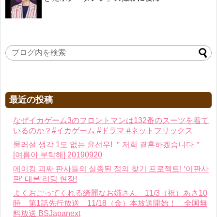
最近の投稿
なぜイカゲーム3のフロントマンは132番のスーツを着て
いるのか？#イカゲーム #ドラマ #ネットフリックス
물러설 생각 1도 없는 윤선우! ＂저희 결혼하겠습니다＂
[여름아 부탁해] 20190920
메이킹 괴짜 판사들의 실종된 정의 찾기 프로젝트! ‘이판사
판’ 대본 리딩 현장!
よくおごってくれる綺麗なお姉さん 11/3（祝）あさ10
時 第1話先行放送 11/18（金）本放送開始！ 全国無
料放送 BSJapanext