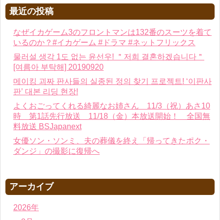
最近の投稿
なぜイカゲーム3のフロントマンは132番のスーツを着て
いるのか？#イカゲーム #ドラマ #ネットフリックス
물러설 생각 1도 없는 윤선우! ＂저희 결혼하겠습니다＂
[여름아 부탁해] 20190920
메이킹 괴짜 판사들의 실종된 정의 찾기 프로젝트! ‘이판사
판’ 대본 리딩 현장!
よくおごってくれる綺麗なお姉さん 11/3（祝）あさ10
時 第1話先行放送 11/18（金）本放送開始！ 全国無
料放送 BSJapanext
女優ソン・ソンミ、夫の葬儀を終え「帰ってきたポク・
ダンジ」の撮影に復帰へ
アーカイブ
2026年