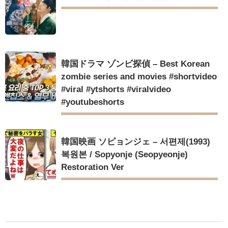
韓国ドラマ ゾンビ探偵 – Best Korean
zombie series and movies #shortvideo
#viral #ytshorts #viralvideo
#youtubeshorts
韓国映画 ソピョンジェ – 서편제(1993)
복원본 / Sopyonje (Seopyeonje)
Restoration Ver