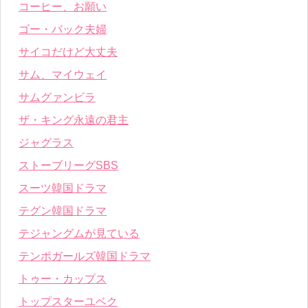
コーヒー、お願い
ゴー・バック夫婦
サイコだけど大丈夫
サム、マイウェイ
サムグァンビラ
ザ・キング永遠の君主
ジャグラス
ストーブリーグSBS
スーツ韓国ドラマ
テグン韓国ドラマ
テジャングムが見ている
テンポガールズ韓国ドラマ
トゥー・カップス
トップスターユベク