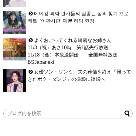
메이킹 괴짜 판사들의 실종된 정의 찾기 프로
젝트! ‘이판사판’ 대본 리딩 현장!
よくおごってくれる綺麗なお姉さん
11/3（祝）あさ10時 第1話先行放送
11/18（金）本放送開始！ 全国無料放送
BSJapanext
女優ソン・ソンミ、夫の葬儀を終え「帰って
きたポク・ダンジ」の撮影に復帰へ