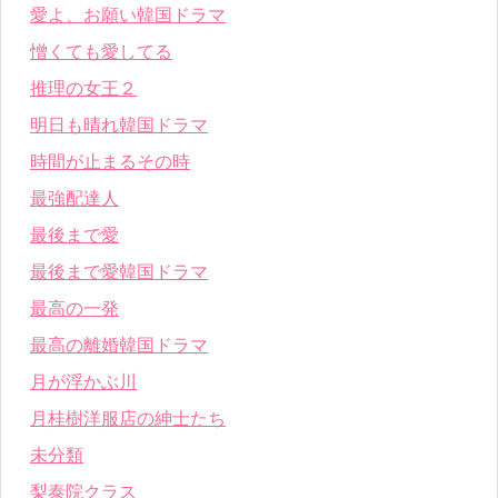
愛よ、お願い韓国ドラマ
憎くても愛してる
推理の女王２
明日も晴れ韓国ドラマ
時間が止まるその時
最強配達人
最後まで愛
最後まで愛韓国ドラマ
最高の一発
最高の離婚韓国ドラマ
月が浮かぶ川
月桂樹洋服店の紳士たち
未分類
梨泰院クラス