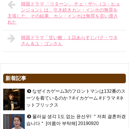
韓国ドラマ 「リターン」 チェ・ザヘ（コ・ヒョ
ンジョン）は、引き続きカン・インホの無罪を
主張した。その結果、カン・インホは無罪を言い渡さ
れた
韓国ドラマ「甘い敵」１話あらすじパク・ウネ
さん＆ユ・ゴンさん
新着記事
なぜイカゲーム3のフロントマンは132番のス
ーツを着ているのか？#イカゲーム #ドラマ #ネ
ットフリックス
물러설 생각 1도 없는 윤선우! ＂저희 결혼하겠
습니다＂ [여름아 부탁해] 20190920