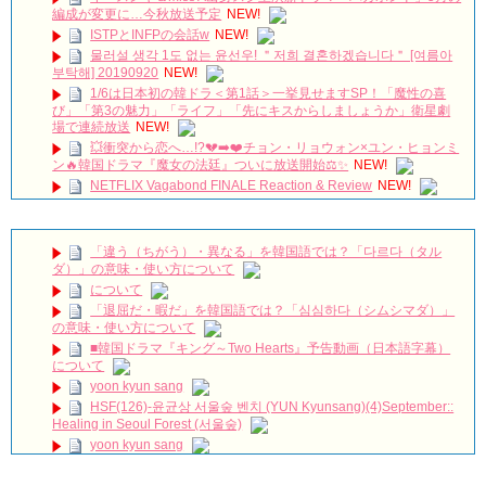
編成が変更に…今秋放送予定
NEW!
ISTPとINFPの会話w
NEW!
물러설 생각 1도 없는 윤선우! ＂저희 결혼하겠습니다＂ [여름아
부탁해] 20190920
NEW!
1/6は日本初の韓ドラ＜第1話＞一挙見せますSP！「魔性の喜
び」「第3の魅力」「ライフ」「先にキスからしましょうか」衛星劇
場で連続放送
NEW!
💥衝突から恋へ…!?💔➡️❤️チョン・リョウォン×ユン・ヒョンミ
ン🔥韓国ドラマ『魔女の法廷』ついに放送開始⚖️✨
NEW!
NETFLIX Vagabond FINALE Reaction & Review
NEW!
【キム・スヒョン】フィリピンブランド「BENCH/」で笑顔の
最新メッセージ動画を公開！未成年交際を巡る警察の不起訴処分決定
と現在の動向を徹底解説!
NEW!
「違う（ちがう）・異なる」を韓国語では？「다르다（タル
메이킹 괴짜 판사들의 실종된 정의 찾기 프로젝트! ‘이판사판’ 대
ダ）」の意味・使い方について
본 리딩 현장!
NEW!
について
アルハンブラ宮殿の思い出 パワータッチ
NEW!
「退屈だ・暇だ」を韓国語では？「심심하다（シムシマダ）」
🎬 최진혁 | 뮤지컬 그날들 트레일러 | 260609~260823 | #최진혁
の意味・使い方について
#노래 #뮤지컬 #그날들 #정학 #인터뷰 #shorts #불후의명곡 #미우새 #
■韓国ドラマ『キング～Two Hearts』予告動画（日本語字幕）
최진혁아카이브
NEW!
について
よくおごってくれる綺麗なお姉さん 11/3（祝）あさ10時 第
yoon kyun sang
1話先行放送 11/18（金）本放送開始！ 全国無料放送
BSJapanext
NEW!
HSF(126)-윤균상 서울숲 벤치 (YUN Kyunsang)(4)September::
Healing in Seoul Forest (서울숲)
女優ソン・ソンミ、夫の葬儀を終え「帰ってきたポク・ダン
ジ」の撮影に復帰へ
NEW!
yoon kyun sang
ハン・ヘジン 한혜진 – (선공개) 강남 3대 얼짱 출신 &#39;한혜진
ユン・ギュンサン主演「潜入弁護人」第1回特別公開！
언니&#39; (ft. 도여니의 학창시절) | 편 먹고 갈래요? 밥블레스유 2