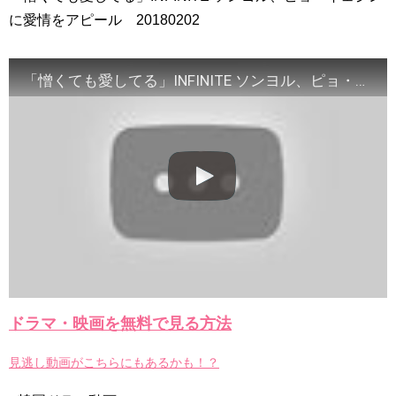
🎬 최진혁 | 뮤지컬 그날들 트레일러 | 260609~260823 | #최진혁
に愛情をアピール 20180202
#노래 #뮤지컬 #그날들 #정학 #인터뷰 #shorts #불후의명곡 #미우새 #
최진혁아카이브
NEW!
よくおごってくれる綺麗なお姉さん 11/3（祝）あさ10時 第
1話先行放送 11/18（金）本放送開始！ 全国無料放送
BSJapanext
NEW!
「憎くても愛してる」INFINITE ソンヨル、ピョ・イェジンに愛情をアピール 20180202
女優ソン・ソンミ、夫の葬儀を終え「帰ってきたポク・ダン
ジ」の撮影に復帰へ
NEW!
「違う（ちがう）・異なる」を韓国語では？「다르다（タル
ダ）」の意味・使い方について
について
「退屈だ・暇だ」を韓国語では？「심심하다（シムシマダ）」
の意味・使い方について
■韓国ドラマ『キング～Two Hearts』予告動画（日本語字幕）
について
yoon kyun sang
HSF(126)-윤균상 서울숲 벤치 (YUN Kyunsang)(4)September::
Healing in Seoul Forest (서울숲)
yoon kyun sang
ユン・ギュンサン主演「潜入弁護人」第1回特別公開！
ハン・ヘジン 한혜진 – (선공개) 강남 3대 얼짱 출신 &#39;한혜진
ドラマ・映画を無料で見る方法
언니&#39; (ft. 도여니의 학창시절) | 편 먹고 갈래요? 밥블레스유 2
bobblessyou2 EP.18
ソン・ヘギョ – ソンヘギョ キスまとめ
見逃し動画がこちらにもあるかも！？
ハン・ヘジン 한혜진 – Still We (여전히 우리는)
한가인 –