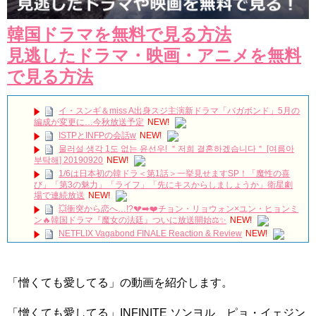
韓国ドラマを無料で見る方法
見逃したドラマ・映画・アニメを無料
で見る方法
イ・スンギ＆miss A出身スジ主演新ドラマ「バガボンド」5月の
編成が変更に…今秋放送予定
NEW!
ISTPとINFPの会話w
NEW!
물러설 생각 1도 없는 윤선우! ＂저희 결혼하겠습니다＂ [여름아
부탁해] 20190920
NEW!
1/6は日本初の韓ドラ＜第1話＞一挙見せますSP！「魔性の喜
び」「第3の魅力」「ライフ」「先にキスからしましょうか」衛星劇
場で連続放送
NEW!
💥衝突から恋へ…!?💔➡️❤️チョン・リョウォン×ユン・ヒョンミ
ン🔥韓国ドラマ『魔女の法廷』ついに放送開始⚖️✨
NEW!
NETFLIX Vagabond FINALE Reaction & Review
NEW!
【キム・スヒョン】フィリピンブランド「BENCH/」で笑顔の
最新メッセージ動画を公開！未成年交際を巡る警察の不起訴処分決定
と現在の動向を徹底解説!
NEW!
「憎くても愛してる」の動画を紹介します。
메이킹 괴짜 판사들의 실종된 정의 찾기 프로젝트! ‘이판사판’ 대
본 리딩 현장!
NEW!
アルハンブラ宮殿の思い出 パワータッチ
NEW!
「憎くても愛してる」INFINITE ソンヨル、ピョ・イェジン