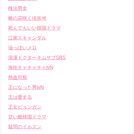
検法男女
椿の花咲く頃동백
死んでもいい韓国ドラマ
江南スキャンダル
油っぽいメロ
浪漫ドクターキムサブSBS
海街チャチャチャtvN
熱血司祭
王になった男tvN
王は愛する
王女ピョンガン
甘い敵韓国ドラマ
疑問のイルスン