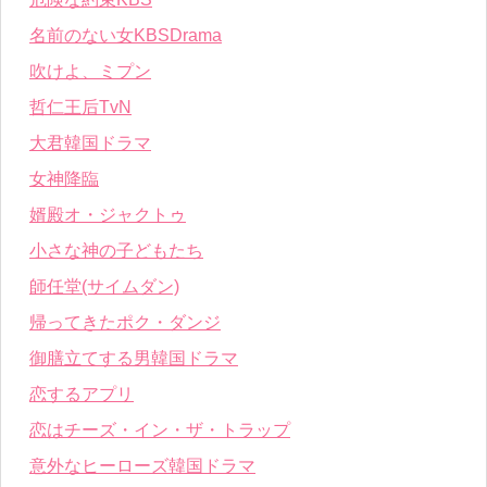
名前のない女KBSDrama
吹けよ、ミプン
哲仁王后TvN
大君韓国ドラマ
女神降臨
婿殿オ・ジャクトゥ
小さな神の子どもたち
師任堂(サイムダン)
帰ってきたポク・ダンジ
御膳立てする男韓国ドラマ
恋するアプリ
恋はチーズ・イン・ザ・トラップ
意外なヒーローズ韓国ドラマ