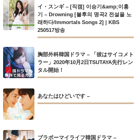
イ・スンギ – [직캠] 이승기&amp;이홍
기 – Drowning [불후의 명곡2 전설을 노
래하다/Immortals Songs 2] | KBS
250517방송
胸部外科韓国ドラマ – 「彼はサイコメト
ラー」2020年10月2日TSUTAYA先行レン
タル開始！
あなたはひどいです –
ブラボーマイライフ韓国ドラマ –