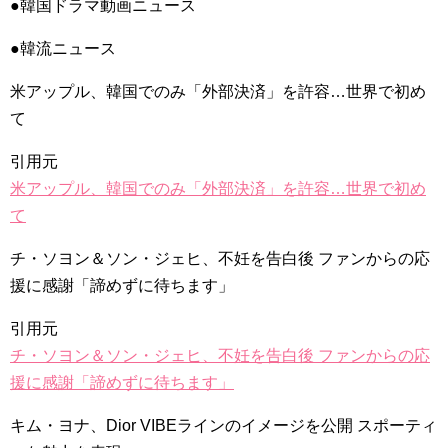
●韓国ドラマ動画ニュース
九尾狐外伝 第２話 キム・ジウ チョ・ヒョンジェ
九尾狐外伝 メイキング03 ハン・イェスル
●韓流ニュース
チョ・ヒョンジェ 조현재 九尾狐外伝 制作発表会
キム・テヒの弟イ・ワン♥イ・ボミ、今日（28日）結婚……
米アップル、韓国でのみ「外部決済」を許容…世界で初め
「ライフ・ オン・ マーズ」2019年11月2日TSUTAYAにて先行
て
レンタル開始！
(ENG SUB) Behind The Scene Hyun Bin 현빈❤️ 손예진 Son Ye
Jin-Crash Landing On You/ヒョンビン❤️ソンイェジン / エンジョイ❕
引用元
米アップル、韓国でのみ「外部決済」を許容…世界で初め
ユン・ギュンサン、番組にも登場した愛猫が急死…イ・ソンギ
ョンら同僚芸能人から慰めの言葉が続々 – Taka News
て
キム・レウォンの影絵遊び！？「黒騎士～永遠の約束～」メイ
キングを一部公開（DVD-SET2特典映像より）
チ・ソヨン＆ソン・ジェヒ、不妊を告白後 ファンからの応
「まず熱く掃除せよ」女優キム・ユジョン、「健康がとても回
復…痩せたのはソン・ジェリムのせい!? 」 (11/26)
援に感謝「諦めずに待ちます」
【裏芸能】キムユジョンの熱愛彼氏はあの大物俳優
キム・ユジョン、美しいセルフショットで近況を伝える“会いた
引用元
いでしょ？” Big News TV
キム・ユジョン、新ドラマ「まず熱く掃除せよ」に出演確
チ・ソヨン＆ソン・ジェヒ、不妊を告白後 ファンからの応
定…“台本を見た瞬間惹かれた” 20180123
援に感謝「諦めずに待ちます」
幻の王女チャミョンゴ エンディング
YUCHUN ♥ LOVE 15 「成均館 5話」
キム・ヨナ、Dior VIBEラインのイメージを公開 スポーティ
[Fan MV]七日の王妃(7일의 왕비)OST – 정기고 (Junggigo) – 그
리고 그려도 (Miss You In My Heart)