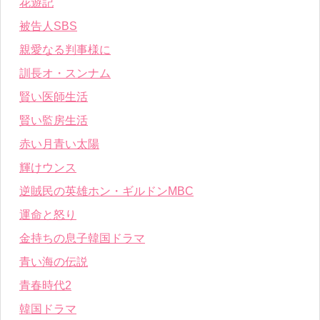
花遊記
被告人SBS
親愛なる判事様に
訓長オ・スンナム
賢い医師生活
賢い監房生活
赤い月青い太陽
輝けウンス
逆賊民の英雄ホン・ギルドンMBC
運命と怒り
金持ちの息子韓国ドラマ
青い海の伝説
青春時代2
韓国ドラマ