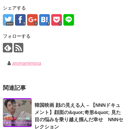
九尾狐外伝 第２話 キム・ジウ チョ・ヒョンジェ
bobblessyou2 EP.18
九尾狐外伝 メイキング03 ハン・イェスル
シェアする
ソン・ヘギョ – ソンヘギョ キスまとめ
チョ・ヒョンジェ 조현재 九尾狐外伝 制作発表会
ハン・ヘジン 한혜진 – Still We (여전히 우리는)
キム・テヒの弟イ・ワン♥イ・ボミ、今日（28日）結婚……
한가인 –
error
0
0
「ライフ・ オン・ マーズ」2019年11月2日TSUTAYAにて先行
「まず熱く掃除せよ」女優キム・ユジョン、「健康がとても回
レンタル開始！
復…痩せたのはソン・ジェリムのせい!? 」 (11/26)
(ENG SUB) Behind The Scene Hyun Bin 현빈❤️ 손예진 Son Ye
フォローする
【裏芸能】キムユジョンの熱愛彼氏はあの大物俳優
Jin-Crash Landing On You/ヒョンビン❤️ソンイェジン / エンジョイ❕
キム・ユジョン、美しいセルフショットで近況を伝える“会いた
いでしょ？” Big News TV
ユン・ギュンサン、番組にも登場した愛猫が急死…イ・ソンギ
キム・ユジョン、新ドラマ「まず熱く掃除せよ」に出演確
ョンら同僚芸能人から慰めの言葉が続々 – Taka News
定…“台本を見た瞬間惹かれた” 20180123
キム・レウォンの影絵遊び！？「黒騎士～永遠の約束～」メイ
幻の王女チャミョンゴ エンディング
aromamimosa
キングを一部公開（DVD-SET2特典映像より）
YUCHUN ♥ LOVE 15 「成均館 5話」
[Fan MV]七日の王妃(7일의 왕비)OST – 정기고 (Junggigo) – 그
리고 그려도 (Miss You In My Heart)
俳優カン・ギヨン、突然の熱愛宣言…「キム秘書がなぜそう
関連記事
か」出演で話題 Big News TV
Powered by livedoor 相互RSS
韓国映画 顔の見える人 – 【NNNドキュ
メント】顔面の&quot;奇形&quot; 見た
目の悩みを乗り越え掴んだ幸せ NNNセ
Powered by livedoor 相互RSS
レクション