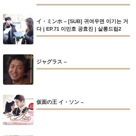
イ・ミンホ – [SUB] 귀여우면 이기는 거
다 | EP.71 이민호 공효진 | 살롱드립2
ジャグラス –
仮面の王 イ・ソン –