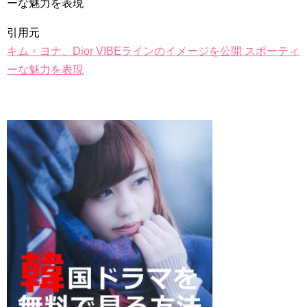
ーな魅力を表現
俳優カン・ギヨン、突然の熱愛宣言…「キム秘書がなぜそう
か」出演で話題 Big News TV
引用元
キム・ヨナ、Dior VIBEラインのイメージを公開 スポーティ
ーな魅力を表現
Powered by livedoor 相互RSS