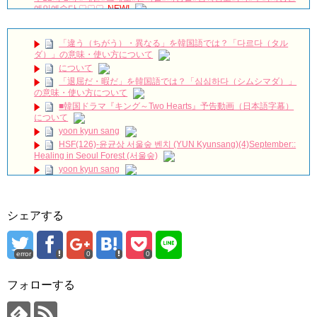
예인예술단 ♡♡♡
NEW!
저를 전적으로 믿으셔야합니다ㅣ스카이캐슬ㅣ#인생철학 #인생
조언 #인생명언
NEW!
「違う（ちがう）・異なる」を韓国語では？「다르다（タル
#韓国ドラマ100日の郎君様 ★★★★⭐︎
NEW!
ダ）」の意味・使い方について
疲れてるソンフン刺さる…シャツ腕まくりするのもやばい
について
#enhypen #engene #엔하이픈 #おすすめ #fyp #kpop #sunghoon #ソ
「退屈だ・暇だ」を韓国語では？「심심하다（シムシマダ）」
ンフン #성훈
NEW!
の意味・使い方について
キム・ガンウ「『婿殿オ・ジャクドゥ』でのプチトマトキスシ
■韓国ドラマ『キング～Two Hearts』予告動画（日本語字幕）
ーン、くすぐったいと思ったが…」 Big News TV
NEW!
について
新ドラマ「ラブリー・ホラーブリー」放送前に炎上…プロデュ
yoon kyun sang
ーサーの“セウォル号”発言を謝罪 Big News TV
NEW!
HSF(126)-윤균상 서울숲 벤치 (YUN Kyunsang)(4)September::
CRAZY LOVE ❤️🤭😜 #crazylove #krystaljung #kimjaewook
Healing in Seoul Forest (서울숲)
#kdrama #shorts #edit
NEW!
yoon kyun sang
김민석, 위기 순간 지성 도움으로 ‘도주 성공’ 《Innocent
Defendant》 피고인 EP13
NEW!
ユン・ギュンサン主演「潜入弁護人」第1回特別公開！
ハン・ヘジン 한혜진 – (선공개) 강남 3대 얼짱 출신 &#39;한혜진
九尾狐外伝 第２話 キム・ジウ チョ・ヒョンジェ
언니&#39; (ft. 도여니의 학창시절) | 편 먹고 갈래요? 밥블레스유 2
九尾狐外伝 メイキング03 ハン・イェスル
シェアする
bobblessyou2 EP.18
チョ・ヒョンジェ 조현재 九尾狐外伝 制作発表会
ソン・ヘギョ – ソンヘギョ キスまとめ
キム・テヒの弟イ・ワン♥イ・ボミ、今日（28日）結婚……
ハン・ヘジン 한혜진 – Still We (여전히 우리는)
error
0
0
한가인 –
「まず熱く掃除せよ」女優キム・ユジョン、「健康がとても回
「ライフ・ オン・ マーズ」2019年11月2日TSUTAYAにて先行
復…痩せたのはソン・ジェリムのせい!? 」 (11/26)
レンタル開始！
フォローする
【裏芸能】キムユジョンの熱愛彼氏はあの大物俳優
(ENG SUB) Behind The Scene Hyun Bin 현빈❤️ 손예진 Son Ye
キム・ユジョン、美しいセルフショットで近況を伝える“会いた
Jin-Crash Landing On You/ヒョンビン❤️ソンイェジン / エンジョイ❕
いでしょ？” Big News TV