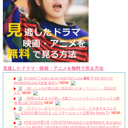
Powered by livedoor 相互RSS
見逃したドラマ・映画・アニメを無料で見る方法
It’s been 7 years since Hotel Del Luna 🏩🌓💜 #IU #아이유
#HotelDelLuna #호텔 델루나
NEW!
（仮）ミンホが地上波に生出演した🪭！！！！！．【ぽかぽ
か】
NEW!
『時間が止まるその時』大阪ファンミーティングオリックス劇
場 夜の部 2019/3/3
NEW!
「ラブリー・ホラーブリー」パク・シフ、ときめき＆コミカ
ル…正反対の魅力が詰まったスチールカット公開 Big News TV
NEW!
#이동건#아름다운 시작#관악FM#생방송가요톡톡#매주 목요일#오
후12시-2시 #태윤#그때로#묻따말#사랑벌#엠씨엠코리아#우리사랑연