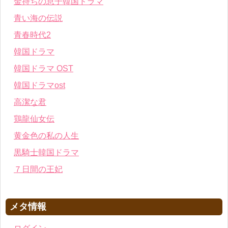
金持ちの息子韓国ドラマ
青い海の伝説
青春時代2
韓国ドラマ
韓国ドラマ OST
韓国ドラマost
高潔な君
鶏龍仙女伝
黄金色の私の人生
黒騎士韓国ドラマ
７日間の王妃
メタ情報