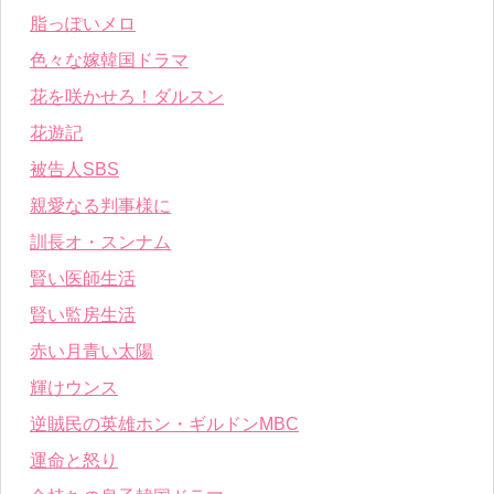
脂っぽいメロ
色々な嫁韓国ドラマ
花を咲かせろ！ダルスン
花遊記
被告人SBS
親愛なる判事様に
訓長オ・スンナム
賢い医師生活
賢い監房生活
赤い月青い太陽
輝けウンス
逆賊民の英雄ホン・ギルドンMBC
運命と怒り