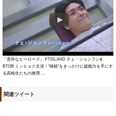
新ドラマ「ラブリー・ホラーブリー」放送前に炎上…プロデュ
ーサーの“セウォル号”発言を謝罪 Big News TV
NEW!
CRAZY LOVE ❤️🤭😜 #crazylove #krystaljung #kimjaewook
#kdrama #shorts #edit
NEW!
김민석, 위기 순간 지성 도움으로 ‘도주 성공’ 《Innocent
Defendant》 피고인 EP13
NEW!
「違う（ちがう）・異なる」を韓国語では？「다르다（タル
ダ）」の意味・使い方について
について
「退屈だ・暇だ」を韓国語では？「심심하다（シムシマダ）」
の意味・使い方について
■韓国ドラマ『キング～Two Hearts』予告動画（日本語字幕）
について
「意外なヒーローズ」 FTISLAND チェ・ジョンフン&
yoon kyun sang
BTOB ミンヒョク主演！“移植”をきっかけに超能力を手にす
HSF(126)-윤균상 서울숲 벤치 (YUN Kyunsang)(4)September::
Healing in Seoul Forest (서울숲)
る高校生たちの推理 …
yoon kyun sang
ユン・ギュンサン主演「潜入弁護人」第1回特別公開！
ハン・ヘジン 한혜진 – (선공개) 강남 3대 얼짱 출신 &#39;한혜진
언니&#39; (ft. 도여니의 학창시절) | 편 먹고 갈래요? 밥블레스유 2
bobblessyou2 EP.18
関連ツイート
ソン・ヘギョ – ソンヘギョ キスまとめ
ハン・ヘジン 한혜진 – Still We (여전히 우리는)
한가인 –
九尾狐外伝 第２話 キム・ジウ チョ・ヒョンジェ