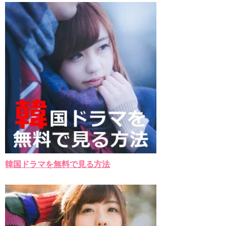
九尾狐外伝 メイキング03 ハン・イェスル
チョ・ヒョンジェ 조현재 九尾狐外伝 制作発表会
キム・テヒの弟イ・ワン♥イ・ボミ、今日（28日）結婚……
「ライフ・ オン・ マーズ」2019年11月2日TSUTAYAにて先行
レンタル開始！
(ENG SUB) Behind The Scene Hyun Bin 현빈❤️ 손예진 Son Ye
Jin-Crash Landing On You/ヒョンビン❤️ソンイェジン / エンジョイ❕
ユン・ギュンサン、番組にも登場した愛猫が急死…イ・ソンギ
ョンら同僚芸能人から慰めの言葉が続々 – Taka News
キム・レウォンの影絵遊び！？「黒騎士～永遠の約束～」メイ
キングを一部公開（DVD-SET2特典映像より）
「まず熱く掃除せよ」女優キム・ユジョン、「健康がとても回
復…痩せたのはソン・ジェリムのせい!? 」 (11/26)
【裏芸能】キムユジョンの熱愛彼氏はあの大物俳優
キム・ユジョン、美しいセルフショットで近況を伝える“会いた
いでしょ？” Big News TV
キム・ユジョン、新ドラマ「まず熱く掃除せよ」に出演確
韓国ドラマを無料で見る方法
定…“台本を見た瞬間惹かれた” 20180123
幻の王女チャミョンゴ エンディング
YUCHUN ♥ LOVE 15 「成均館 5話」
[Fan MV]七日の王妃(7일의 왕비)OST – 정기고 (Junggigo) – 그
리고 그려도 (Miss You In My Heart)
俳優カン・ギヨン、突然の熱愛宣言…「キム秘書がなぜそう
か」出演で話題 Big News TV