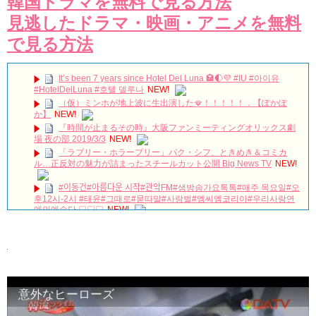
韓国ドラマを無料で見る方法
見逃したドラマ・映画・アニメを無料
で見る方法
It’s been 7 years since Hotel Del Luna 🏩🌓💜 #IU #아이유
#HotelDelLuna #호텔 델루나
NEW!
（仮）ミンホが地上波に生出演した🪭！！！！！．【ぽかぽ
か】
NEW!
『時間が止まるその時』大阪ファンミーティングオリックス劇
場 夜の部 2019/3/3
NEW!
「ラブリー・ホラーブリー」パク・シフ、ときめき＆コミカ
ル…正反対の魅力が詰まったスチールカット公開 Big News TV
NEW!
#이동건#아름다운 시작#관악FM#생방송가요톡톡#매주 목요일#오
후12시-2시 #태윤#그때로#묻따말#사랑벌#엠씨엠코리아#우리사랑연
예인예술단 ♡♡♡
NEW!
저를 전적으로 믿으셔야합니다ㅣ스카이캐슬ㅣ#인생철학 #인생
조언 #인생명언
NEW!
#韓国ドラマ100日の郎君様 ★★★★⭐︎
NEW!
疲れてるソンフン刺さる…シャツ腕まくりするのもやばい
#enhypen #engene #엔하이픈 #おすすめ #fyp #kpop #sunghoon #ソ
ンフン #성훈
NEW!
意外なヒーローズ
キム・ガンウ「『婿殿オ・ジャクドゥ』でのプチトマトキスシ
ーン、くすぐったいと思ったが…」 Big News TV
NEW!