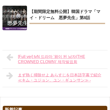
【期間限定無料公開】韓国ドラマ「マ
イ・ドリーム 悪夢先生」第8話
[Full ver] tvN 드라마 '왕이 된 남자(THE
CROWNED CLOWN)' 제작발표회
まず熱く掃除せよ あらすじを日本語字幕で紹介
≪キム・ユジョン、ユン・ギュンサン≫ -
新着記事