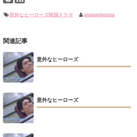
キム・ユジョン、新ドラマ「まず熱く掃除せよ」に出演確
ユン・ギュンサン、番組にも登場した愛猫が急死…イ・ソンギ
定…“台本を見た瞬間惹かれた” 20180123
ョンら同僚芸能人から慰めの言葉が続々 – Taka News
幻の王女チャミョンゴ エンディング
意外なヒーローズ韓国ドラマ
aromamimosa
キム・レウォンの影絵遊び！？「黒騎士～永遠の約束～」メイ
YUCHUN ♥ LOVE 15 「成均館 5話」
キングを一部公開（DVD-SET2特典映像より）
[Fan MV]七日の王妃(7일의 왕비)OST – 정기고 (Junggigo) – 그
리고 그려도 (Miss You In My Heart)
俳優カン・ギヨン、突然の熱愛宣言…「キム秘書がなぜそう
関連記事
か」出演で話題 Big News TV
Powered by livedoor 相互RSS
意外なヒーローズ
Powered by livedoor 相互RSS
意外なヒーローズ