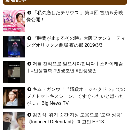
「私の恋したテリウス 」第４回 冒頭５分映
像公開！
『時間が止まるその時』大阪ファンミーティ
ングオリックス劇場 夜の部 2019/3/3
저를 전적으로 믿으셔야합니다ㅣ스카이캐슬
ㅣ#인생철학 #인생조언 #인생명언
キム・ガンウ「『婿殿オ・ジャクドゥ』での
プチトマトキスシーン、くすぐったいと思った
が…」 Big News TV
김민석, 위기 순간 지성 도움으로 ‘도주 성공’
《Innocent Defendant》 피고인 EP13