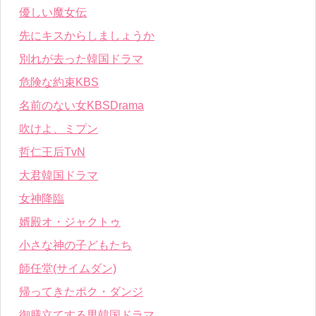
優しい魔女伝
先にキスからしましょうか
別れが去った韓国ドラマ
危険な約束KBS
名前のない女KBSDrama
吹けよ、ミプン
哲仁王后TvN
大君韓国ドラマ
女神降臨
婿殿オ・ジャクトゥ
小さな神の子どもたち
師任堂(サイムダン)
帰ってきたポク・ダンジ
御膳立てする男韓国ドラマ