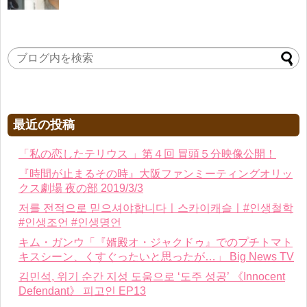
最近の投稿
「私の恋したテリウス 」第４回 冒頭５分映像公開！
『時間が止まるその時』大阪ファンミーティングオリッ
クス劇場 夜の部 2019/3/3
저를 전적으로 믿으셔야합니다ㅣ스카이캐슬ㅣ#인생철학
#인생조언 #인생명언
キム・ガンウ「『婿殿オ・ジャクドゥ』でのプチトマト
キスシーン、くすぐったいと思ったが…」 Big News TV
김민석, 위기 순간 지성 도움으로 ‘도주 성공’ 《Innocent
Defendant》 피고인 EP13