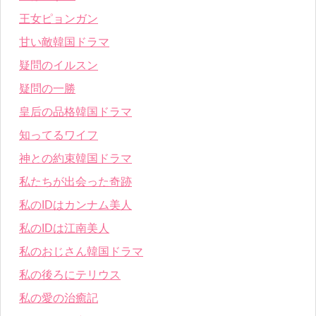
王女ピョンガン
甘い敵韓国ドラマ
疑問のイルスン
疑問の一勝
皇后の品格韓国ドラマ
知ってるワイフ
神との約束韓国ドラマ
私たちが出会った奇跡
私のIDはカンナム美人
私のIDは江南美人
私のおじさん韓国ドラマ
私の後ろにテリウス
私の愛の治癒記