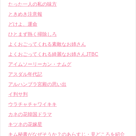
たった一人の私の味方
ときめき注意報
どけよ、運命
ひとまず熱く掃除しろ
よくおごってくれる素敵なお姉さん
よくおごってくれる綺麗なお姉さんJTBC
アイムソーリーカン・ナムグ
アスダル年代記
アルハンブラ宮殿の思い出
イ判サ判
ウラチャチャワイキキ
カネの花韓国ドラマ
キツネの花嫁星
キム秘書がなぜそうか？のあらすじ・見どころを紹介