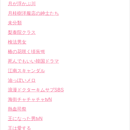
月が浮かぶ川
月桂樹洋服店の紳士たち
未分類
梨泰院クラス
検法男女
椿の花咲く頃동백
死んでもいい韓国ドラマ
江南スキャンダル
油っぽいメロ
浪漫ドクターキムサブSBS
海街チャチャチャtvN
熱血司祭
王になった男tvN
王は愛する