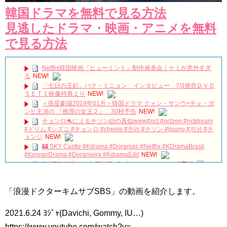
韓国ドラマを無料で見る方法
見逃したドラマ・映画・アニメを無料
で見る方法
Netflix韓国映画『ヒューミント』制作発表会｜ケミが意外すぎ
る
NEW!
「七日の王妃」パク・ミニョン インタビュー 7/3発売ＤＶＤ
ＳＥＴ１映像特典より
NEW!
＜衛星劇場2019年01月＞韓国ドラマ クォン・サンウ×チェ・ガ
ンヒ主演の 『推理の女王２』 30秒予告
NEW!
チョンロ🐬によるチソン🐹の真似www#nct #nctzen #nctdream
#ドリム #シズニ #チョンロ #chenle #천러 #チソン #jisung #지성 #チ
ョンジ
NEW!
🏰 SKY Castle #Kdrama #Doramas #Netflix #KDramaBrasil
#KoreanDrama #Dorameira #KdramaEdit
NEW!
[WATCHA]甘える年下彼氏 💕 「#ナインルーム」
NEW!
눈물핑들의 놀이공원 데이트 | 심고갑니다 🌳 Ep.5 (EN)
NEW!
「浪漫ドクターキムサブSBS」の動画を紹介します。
キム・ガンウ「『婿殿オ・ジャクドゥ』でのプチトマトキスシ
ーン、くすぐったいと思ったが…」 Big News TV
NEW!
[MV] Jang Woo Ram(장우람)- Right Now To You (지금 너에게)
2021.6.24 ﾖｼﾞｬ(Davichi, Gommy, IU…)
(The Miracle We Met OST Part 4)
NEW!
https://www.youtube.com/watch?v=
ENA 디렉터스 아레나 Jang Keun-Suk #장근석 #JangKeunSuk