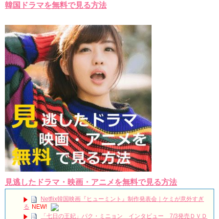
韓国ドラマを無料で見る方法
Powered by livedoor 相互RSS
見逃したドラマ・映画・アニメを無料で見る方法
Netflix韓国映画『ヒューミント』制作発表会｜ケミが意外すぎ
る
NEW!
「七日の王妃」パク・ミニョン インタビュー 7/3発売ＤＶＤ