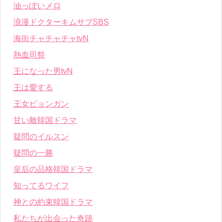
油っぽいメロ
浪漫ドクターキムサブSBS
海街チャチャチャtvN
熱血司祭
王になった男tvN
王は愛する
王女ピョンガン
甘い敵韓国ドラマ
疑問のイルスン
疑問の一勝
皇后の品格韓国ドラマ
知ってるワイフ
神との約束韓国ドラマ
私たちが出会った奇跡