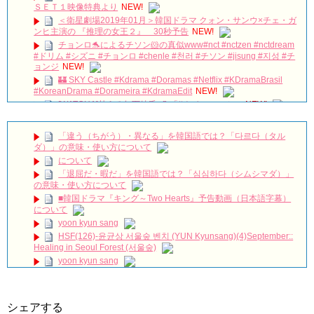
ＳＥＴ１映像特典より
NEW!
＜衛星劇場2019年01月＞韓国ドラマ クォン・サンウ×チェ・ガ
ンヒ主演の 『推理の女王２』 30秒予告
NEW!
チョンロ🐬によるチソン🐹の真似www#nct #nctzen #nctdream
#ドリム #シズニ #チョンロ #chenle #천러 #チソン #jisung #지성 #チ
ョンジ
NEW!
🏰 SKY Castle #Kdrama #Doramas #Netflix #KDramaBrasil
#KoreanDrama #Dorameira #KdramaEdit
NEW!
[WATCHA]甘える年下彼氏 💕 「#ナインルーム」
NEW!
눈물핑들의 놀이공원 데이트 | 심고갑니다 🌳 Ep.5 (EN)
NEW!
「違う（ちがう）・異なる」を韓国語では？「다르다（タル
キム・ガンウ「『婿殿オ・ジャクドゥ』でのプチトマトキスシ
ダ）」の意味・使い方について
ーン、くすぐったいと思ったが…」 Big News TV
NEW!
について
[MV] Jang Woo Ram(장우람)- Right Now To You (지금 너에게)
「退屈だ・暇だ」を韓国語では？「심심하다（シムシマダ）」
(The Miracle We Met OST Part 4)
NEW!
の意味・使い方について
ENA 디렉터스 아레나 Jang Keun-Suk #장근석 #JangKeunSuk
■韓国ドラマ『キング～Two Hearts』予告動画（日本語字幕）
#チャン・グンソク #จางกึนซอก #张根硕
NEW!
について
100 days my prince #shorts #shortsfeed #100daysmyprince
yoon kyun sang
#kdrama #love #viral #fadeaway
NEW!
HSF(126)-윤균상 서울숲 벤치 (YUN Kyunsang)(4)September::
『おちょやん』杉咲花の「人形の家」に込められた再生への祈
Healing in Seoul Forest (서울숲)
り 千代に課せられた“義務”
NEW!
yoon kyun sang
ハン・ヘジン 한혜진 – (선공개) 강남 3대 얼짱 출신 &#39;한혜진
ユン・ギュンサン主演「潜入弁護人」第1回特別公開！
언니&#39; (ft. 도여니의 학창시절) | 편 먹고 갈래요? 밥블레스유 2
bobblessyou2 EP.18
九尾狐外伝 第２話 キム・ジウ チョ・ヒョンジェ
ソン・ヘギョ – ソンヘギョ キスまとめ
九尾狐外伝 メイキング03 ハン・イェスル
シェアする
ハン・ヘジン 한혜진 – Still We (여전히 우리는)