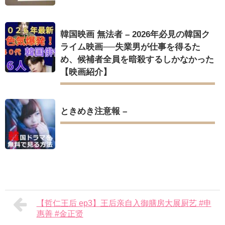
韓国映画 無法者 – 2026年必見の韓国ク
ライム映画──失業男が仕事を得るた
め、候補者全員を暗殺するしかなかった
【映画紹介】
ときめき注意報 –
【哲仁王后 ep3】王后亲自入御膳房大展厨艺 #申
惠善 #金正贤