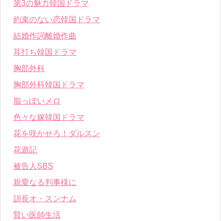
第3の魅力韓国ドラマ
約束のない恋韓国ドラマ
結婚作詞離婚作曲
耳打ち韓国ドラマ
胸部外科
胸部外科韓国ドラマ
脂っぽいメロ
色々な嫁韓国ドラマ
花を咲かせろ！ダルスン
花遊記
被告人SBS
親愛なる判事様に
訓長オ・スンナム
賢い医師生活