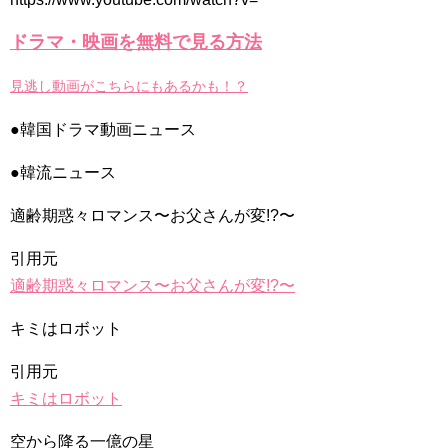
#チャン・グンソク #จางกึนซอก #张根硕
NEW!
100 days my prince #shorts #shortsfeed #100daysmyprince
ドラマ・映画を無料で見る方法
#kdrama #love #viral #fadeaway
NEW!
『おちょやん』杉咲花の「人形の家」に込められた再生への祈
見逃し動画がこちらにもあるかも！？
り 千代に課せられた“義務”
NEW!
「違う（ちがう）・異なる」を韓国語では？「다르다（タル
ダ）」の意味・使い方について
●韓国ドラマ動画ニュース
について
「退屈だ・暇だ」を韓国語では？「심심하다（シムシマダ）」
●韓流ニュース
の意味・使い方について
■韓国ドラマ『キング～Two Hearts』予告動画（日本語字幕）
について
適齢期惑々ロマンス〜お父さんが変!?〜
yoon kyun sang
HSF(126)-윤균상 서울숲 벤치 (YUN Kyunsang)(4)September::
引用元
Healing in Seoul Forest (서울숲)
yoon kyun sang
適齢期惑々ロマンス〜お父さんが変!?〜
ユン・ギュンサン主演「潜入弁護人」第1回特別公開！
ハン・ヘジン 한혜진 – (선공개) 강남 3대 얼짱 출신 &#39;한혜진
キミはロボット
언니&#39; (ft. 도여니의 학창시절) | 편 먹고 갈래요? 밥블레스유 2
bobblessyou2 EP.18
引用元
ソン・ヘギョ – ソンヘギョ キスまとめ
ハン・ヘジン 한혜진 – Still We (여전히 우리는)
キミはロボット
한가인 –
九尾狐外伝 第２話 キム・ジウ チョ・ヒョンジェ
空から降る一億の星
九尾狐外伝 メイキング03 ハン・イェスル