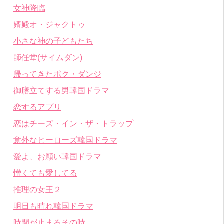
女神降臨
婿殿オ・ジャクトゥ
小さな神の子どもたち
師任堂(サイムダン)
帰ってきたポク・ダンジ
御膳立てする男韓国ドラマ
恋するアプリ
恋はチーズ・イン・ザ・トラップ
意外なヒーローズ韓国ドラマ
愛よ、お願い韓国ドラマ
憎くても愛してる
推理の女王２
明日も晴れ韓国ドラマ
時間が止まるその時