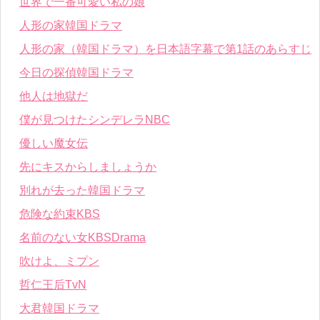
世界で一番可愛い私の娘
人形の家韓国ドラマ
人形の家（韓国ドラマ）を日本語字幕で第1話のあらすじ
今日の探偵韓国ドラマ
他人は地獄だ
僕が見つけたシンデレラNBC
優しい魔女伝
先にキスからしましょうか
別れが去った韓国ドラマ
危険な約束KBS
名前のない女KBSDrama
吹けよ、ミプン
哲仁王后TvN
大君韓国ドラマ