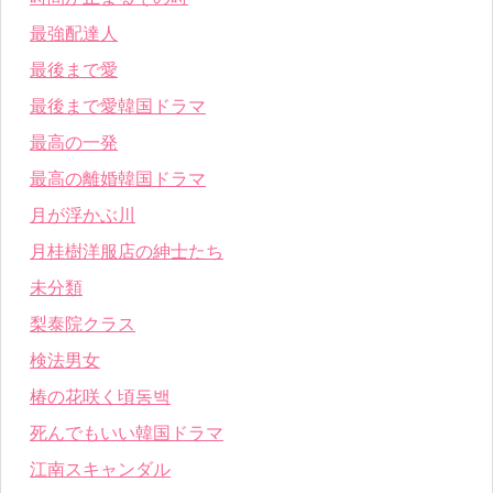
最強配達人
最後まで愛
最後まで愛韓国ドラマ
最高の一発
最高の離婚韓国ドラマ
月が浮かぶ川
月桂樹洋服店の紳士たち
未分類
梨泰院クラス
検法男女
椿の花咲く頃동백
死んでもいい韓国ドラマ
江南スキャンダル