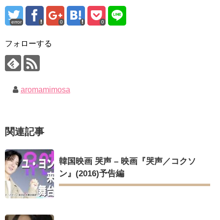
チョ・ヒョンジェ 조현재 九尾狐外伝 制作発表会
한가인 –
キム・テヒの弟イ・ワン♥イ・ボミ、今日（28日）結婚……
「ライフ・ オン・ マーズ」2019年11月2日TSUTAYAにて先行
error
0
0
レンタル開始！
「まず熱く掃除せよ」女優キム・ユジョン、「健康がとても回
復…痩せたのはソン・ジェリムのせい!? 」 (11/26)
(ENG SUB) Behind The Scene Hyun Bin 현빈❤️ 손예진 Son Ye
フォローする
Jin-Crash Landing On You/ヒョンビン❤️ソンイェジン / エンジョイ❕
【裏芸能】キムユジョンの熱愛彼氏はあの大物俳優
キム・ユジョン、美しいセルフショットで近況を伝える“会いた
ユン・ギュンサン、番組にも登場した愛猫が急死…イ・ソンギ
いでしょ？” Big News TV
ョンら同僚芸能人から慰めの言葉が続々 – Taka News
キム・ユジョン、新ドラマ「まず熱く掃除せよ」に出演確
キム・レウォンの影絵遊び！？「黒騎士～永遠の約束～」メイ
定…“台本を見た瞬間惹かれた” 20180123
キングを一部公開（DVD-SET2特典映像より）
幻の王女チャミョンゴ エンディング
aromamimosa
YUCHUN ♥ LOVE 15 「成均館 5話」
[Fan MV]七日の王妃(7일의 왕비)OST – 정기고 (Junggigo) – 그
리고 그려도 (Miss You In My Heart)
俳優カン・ギヨン、突然の熱愛宣言…「キム秘書がなぜそう
関連記事
か」出演で話題 Big News TV
Powered by livedoor 相互RSS
韓国映画 哭声 – 映画『哭声／コクソ
ン』(2016)予告編
Powered by livedoor 相互RSS