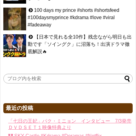
100 days my prince #shorts #shortsfeed
#100daysmyprince #kdrama #love #viral
#fadeaway
【日本で見れる全10作】残念ながら明日も出
勤です「ソイングク」に沼落ち！出演ドラマ徹
底解説🔥
最近の投稿
「七日の王妃」パク・ミニョン インタビュー 7/3発売
ＤＶＤＳＥＴ１映像特典より
🏰 SKY Castle #Kdrama #Doramas #Netflix