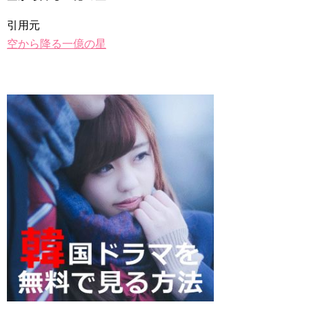
チョ・ヒョンジェ 조현재 九尾狐外伝 制作発表会
引用元
キム・テヒの弟イ・ワン♥イ・ボミ、今日（28日）結婚……
空から降る一億の星
「ライフ・ オン・ マーズ」2019年11月2日TSUTAYAにて先行
レンタル開始！
(ENG SUB) Behind The Scene Hyun Bin 현빈❤️ 손예진 Son Ye
Jin-Crash Landing On You/ヒョンビン❤️ソンイェジン / エンジョイ❕
ユン・ギュンサン、番組にも登場した愛猫が急死…イ・ソンギ
ョンら同僚芸能人から慰めの言葉が続々 – Taka News
キム・レウォンの影絵遊び！？「黒騎士～永遠の約束～」メイ
キングを一部公開（DVD-SET2特典映像より）
「まず熱く掃除せよ」女優キム・ユジョン、「健康がとても回
復…痩せたのはソン・ジェリムのせい!? 」 (11/26)
【裏芸能】キムユジョンの熱愛彼氏はあの大物俳優
キム・ユジョン、美しいセルフショットで近況を伝える“会いた
いでしょ？” Big News TV
キム・ユジョン、新ドラマ「まず熱く掃除せよ」に出演確
定…“台本を見た瞬間惹かれた” 20180123
幻の王女チャミョンゴ エンディング
YUCHUN ♥ LOVE 15 「成均館 5話」
[Fan MV]七日の王妃(7일의 왕비)OST – 정기고 (Junggigo) – 그
리고 그려도 (Miss You In My Heart)
俳優カン・ギヨン、突然の熱愛宣言…「キム秘書がなぜそう
か」出演で話題 Big News TV