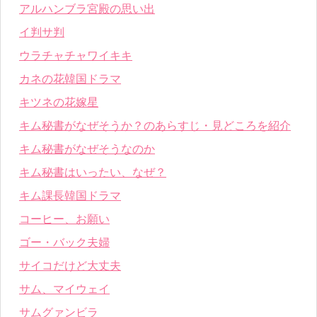
アルハンブラ宮殿の思い出
イ判サ判
ウラチャチャワイキキ
カネの花韓国ドラマ
キツネの花嫁星
キム秘書がなぜそうか？のあらすじ・見どころを紹介
キム秘書がなぜそうなのか
キム秘書はいったい、なぜ？
キム課長韓国ドラマ
コーヒー、お願い
ゴー・バック夫婦
サイコだけど大丈夫
サム、マイウェイ
サムグァンビラ