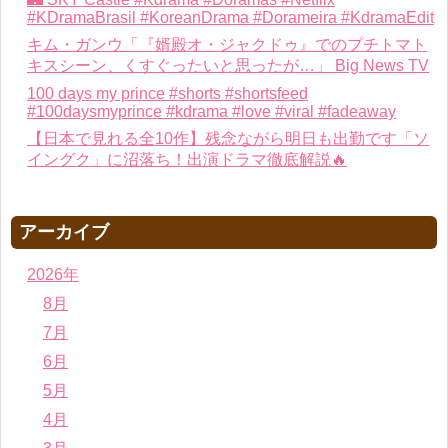
#KDramaBrasil #KoreanDrama #Dorameira #KdramaEdit
キム・ガンウ「『婿殿オ・ジャクドゥ』でのプチトマト
キスシーン、くすぐったいと思ったが…」 Big News TV
100 days my prince #shorts #shortsfeed
#100daysmyprince #kdrama #love #viral #fadeaway
【日本で見れる全10作】残念ながら明日も出勤です「ソ
イングク」に沼落ち！出演ドラマ徹底解説🔥
アーカイブ
2026年
8月
7月
6月
5月
4月