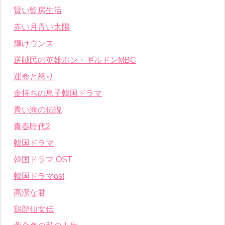
賢い監房生活
赤い月青い太陽
輝けウンス
逆賊民の英雄ホン・ギルドンMBC
運命と怒り
金持ちの息子韓国ドラマ
青い海の伝説
青春時代2
韓国ドラマ
韓国ドラマ OST
韓国ドラマost
高潔な君
鶏龍仙女伝