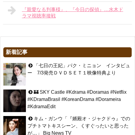
『親愛なる判事様』、『今日の探偵』…水木ド
ラマ視聴率接戦
新着記事
「七日の王妃」パク・ミニョン インタビュ
ー 7/3発売ＤＶＤＳＥＴ１映像特典より
🏰 SKY Castle #Kdrama #Doramas #Netflix
#KDramaBrasil #KoreanDrama #Dorameira
#KdramaEdit
キム・ガンウ「『婿殿オ・ジャクドゥ』での
プチトマトキスシーン、くすぐったいと思った
が…」 Big News TV