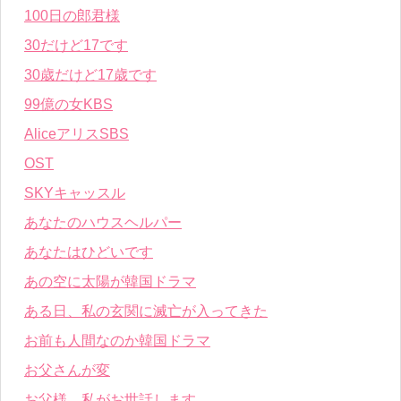
100日の郎君様
30だけど17です
30歳だけど17歳です
99億の女KBS
AliceアリスSBS
OST
SKYキャッスル
あなたのハウスヘルパー
あなたはひどいです
あの空に太陽が韓国ドラマ
ある日、私の玄関に滅亡が入ってきた
お前も人間なのか韓国ドラマ
お父さんが変
お父様、私がお世話します