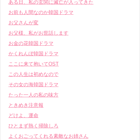
ある日、私の玄関に滅亡が入ってきた
お前も人間なのか韓国ドラマ
お父さんが変
お父様、私がお世話します
お金の花韓国ドラマ
かくれんぼ韓国ドラマ
ここに来て抱いてOST
この人生は初めなので
その女の海韓国ドラマ
たった一人の私の味方
ときめき注意報
どけよ、運命
ひとまず熱く掃除しろ
よくおごってくれる素敵なお姉さん