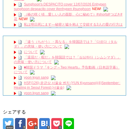
Sunghoon's DESPACITO cover 12/07/2026 Enhypen
sunghoon despacito cover #enhypen #sunghoon
NEW!
（椿の咲く頃…愛しい人の面影、心に秘めて）#shorts#つばき#
花
NEW!
私は明日死にます―秘密と嘘を抱えて交錯する3人の愛の行方は
／ドラマ『悲しくて、愛』予告編
NEW!
DIOR CAPTURE NCTチソン、水光注射発想の「PDRN※美容
液」で光とツヤがめぐる肌へ
NEW!
「違う（ちがう）・異なる」を韓国語では？「다르다（タル
【韓国ドラマ「吹けよ、ミプン」】毎週月～金曜11時32分放送
ダ）」の意味・使い方について
心優しい熱血弁護士と脱北したヒロインが本当の幸せを見つけるピュ
について
アラブストーリー！
NEW!
「退屈だ・暇だ」を韓国語では？「심심하다（シムシマダ）」
体調が悪い夫に妻がかけた冷たい言葉 「韓ドラ秒劇場」
の意味・使い方について
NEW!
■韓国ドラマ『キング～Two Hearts』予告動画（日本語字幕）
옷 다듬고 행사 입장하는 이수혁 Lee SooHyuk: 톰 포드 뷰티 ‘블
について
랙 오키드 리저브’ 향수 캠페인 기념 포토월: #이수혁 #지디친구
yoon kyun sang
#Leesoohyuk 260326
NEW!
HSF(126)-윤균상 서울숲 벤치 (YUN Kyunsang)(4)September::
中村玉緒、最後まで愛した夫・勝新太郎…涙の「大物ですな」
Healing in Seoul Forest (서울숲)
😭💔#中村玉緒#勝新太郎#夫婦愛#昭和スター#芸能界秘話#感動エピ
ソード#昭和の名優#芸能ニュース#追悼#心に響く話
NEW!
yoon kyun sang
私のIDはカンナム美人 OST 〜My ID Mother Theme ✨耳コ
ユン・ギュンサン主演「潜入弁護人」第1回特別公開！
ピ #내아이디는강남미인 #차은우 #kdrama #piano #韓国ドラマost
九尾狐外伝 第２話 キム・ジウ チョ・ヒョンジェ
#shorts #귀카피
NEW!
九尾狐外伝 メイキング03 ハン・イェスル
シェアする
ハン・ヘジン 한혜진 – (선공개) 강남 3대 얼짱 출신 &#39;한혜진
チョ・ヒョンジェ 조현재 九尾狐外伝 制作発表会
언니&#39; (ft. 도여니의 학창시절) | 편 먹고 갈래요? 밥블레스유 2
キム・テヒの弟イ・ワン♥イ・ボミ、今日（28日）結婚……
bobblessyou2 EP.18
ソン・ヘギョ – ソンヘギョ キスまとめ
error
0
0