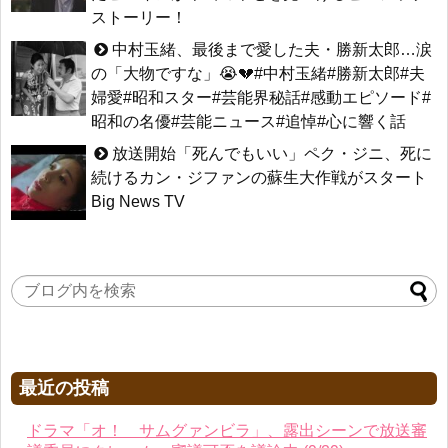
ストーリー！
中村玉緒、最後まで愛した夫・勝新太郎…涙
の「大物ですな」😭💔#中村玉緒#勝新太郎#夫
婦愛#昭和スター#芸能界秘話#感動エピソード#
昭和の名優#芸能ニュース#追悼#心に響く話
放送開始「死んでもいい」ペク・ジニ、死に
続けるカン・ジファンの蘇生大作戦がスタート
Big News TV
最近の投稿
ドラマ「オ！ サムグァンビラ」、露出シーンで放送審