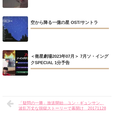
空から降る一億の星 OST/サントラ
＜衛星劇場2023年07月＞ 7月ソ・イング
クSPECIAL 1分予告
「疑問の一勝」放送開始…ユン・ギュンサン、
波乱万丈な脱獄ストーリーで幕開け 20171128