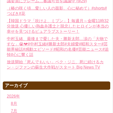
議委員にクレーム…審議可否を議論中 (9/29)
（椿の咲く頃…愛しい人の面影、心に秘めて）#shorts#
つばき#花
【韓国ドラマ「吹けよ、ミプン」】毎週月～金曜11時32
分放送 心優しい熱血弁護士と脱北したヒロインが本当の
幸せを見つけるピュアラブストーリー！
中村玉緒、最後まで愛した夫・勝新太郎…涙の「大物で
すな」😭💔#中村玉緒#勝新太郎#夫婦愛#昭和スター#芸
能界秘話#感動エピソード#昭和の名優#芸能ニュース#追
悼#心に響く話
放送開始「死んでもいい」ペク・ジニ、死に続けるカ
ン・ジファンの蘇生大作戦がスタート Big News TV
アーカイブ
2026年
8月
7月