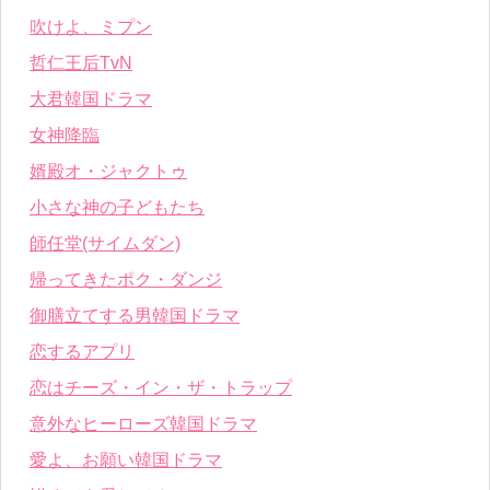
吹けよ、ミプン
哲仁王后TvN
大君韓国ドラマ
女神降臨
婿殿オ・ジャクトゥ
小さな神の子どもたち
師任堂(サイムダン)
帰ってきたポク・ダンジ
御膳立てする男韓国ドラマ
恋するアプリ
恋はチーズ・イン・ザ・トラップ
意外なヒーローズ韓国ドラマ
愛よ、お願い韓国ドラマ