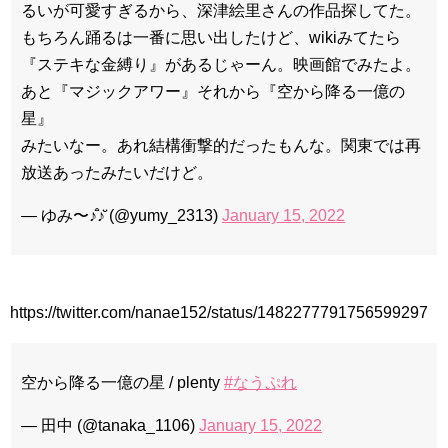
YUCHUN ♥ LOVE 15 「成均館 5話」
るいが可愛すぎるから、深津絵里さんの作品探してた。
[Fan MV]七日の王妃(7일의 왕비)OST – 정기고 (Junggigo) – 그
もちろん踊るは一番に思い出したけど、wikiみてたら
리고 그려도 (Miss You In My Heart)
俳優カン・ギヨン、突然の熱愛宣言…「キム秘書がなぜそう
『ステキな金縛り』があるじゃーん。映画館でみたよ。
か」出演で話題 Big News TV
あと『マジックアワー』それから『空から降る一億の
星』
みたいなー。あれ結構衝撃的だったもんな。関東では再
放送あったみたいだけど。
Powered by livedoor 相互RSS
— ゆみ〜♪̊̈♪̆̈ (@yumy_2313)
January 15, 2022
https://twitter.com/nanae152/status/1482277791756599297
空から降る一億の星 / plenty
#なうぷれ
— 田中 (@tanaka_1106)
January 15, 2022