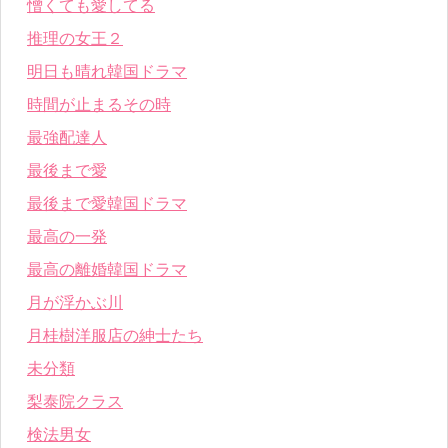
憎くても愛してる
推理の女王２
明日も晴れ韓国ドラマ
時間が止まるその時
最強配達人
最後まで愛
最後まで愛韓国ドラマ
最高の一発
最高の離婚韓国ドラマ
月が浮かぶ川
月桂樹洋服店の紳士たち
未分類
梨泰院クラス
検法男女