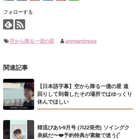
「まず熱く掃除せよ」女優キム・ユジョン、「健康がとても回
ハン・ヘジン 한혜진 – Still We (여전히 우리는)
復…痩せたのはソン・ジェリムのせい!? 」 (11/26)
한가인 –
フォローする
【裏芸能】キムユジョンの熱愛彼氏はあの大物俳優
「ライフ・ オン・ マーズ」2019年11月2日TSUTAYAにて先行
キム・ユジョン、美しいセルフショットで近況を伝える“会いた
レンタル開始！
いでしょ？” Big News TV
(ENG SUB) Behind The Scene Hyun Bin 현빈❤️ 손예진 Son Ye
キム・ユジョン、新ドラマ「まず熱く掃除せよ」に出演確
Jin-Crash Landing On You/ヒョンビン❤️ソンイェジン / エンジョイ❕
定…“台本を見た瞬間惹かれた” 20180123
幻の王女チャミョンゴ エンディング
空から降る一億の星
aromamimosa
ユン・ギュンサン、番組にも登場した愛猫が急死…イ・ソンギ
YUCHUN ♥ LOVE 15 「成均館 5話」
ョンら同僚芸能人から慰めの言葉が続々 – Taka News
[Fan MV]七日の王妃(7일의 왕비)OST – 정기고 (Junggigo) – 그
キム・レウォンの影絵遊び！？「黒騎士～永遠の約束～」メイ
리고 그려도 (Miss You In My Heart)
キングを一部公開（DVD-SET2特典映像より）
俳優カン・ギヨン、突然の熱愛宣言…「キム秘書がなぜそう
関連記事
か」出演で話題 Big News TV
【日本語字幕】空から降る一億の星 遠
Powered by livedoor 相互RSS
回りして到着したその場所ではゆっくり
休んでほしい
Powered by livedoor 相互RSS
韓流ぴあ✨9月号 (7I22発売) ソイングク
表紙だ〜❤️予約特典が素敵で迷う(ﾟ