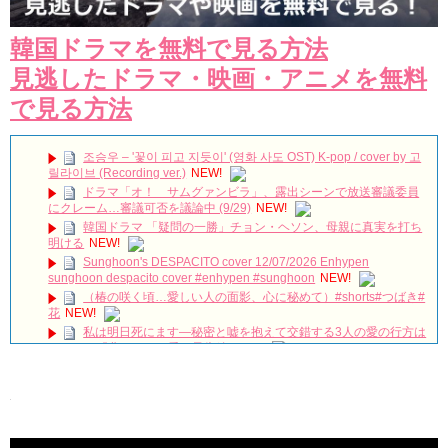
韓国ドラマを無料で見る方法
見逃したドラマ・映画・アニメを無料
で見る方法
조승우 – '꽃이 피고 지듯이' (영화 사도 OST) K-pop / cover by 고
릴라이브 (Recording ver.)
NEW!
ドラマ「オ！ サムグァンビラ」、露出シーンで放送審議委員
にクレーム…審議可否を議論中 (9/29)
NEW!
韓国ドラマ 「疑問の一勝」チョン・ヘソン、母親に真実を打ち
明ける
NEW!
Sunghoon's DESPACITO cover 12/07/2026 Enhypen
sunghoon despacito cover #enhypen #sunghoon
NEW!
（椿の咲く頃…愛しい人の面影、心に秘めて）#shorts#つばき#
花
NEW!
私は明日死にます―秘密と嘘を抱えて交錯する3人の愛の行方は
／ドラマ『悲しくて、愛』予告編
NEW!
DIOR CAPTURE NCTチソン、水光注射発想の「PDRN※美容
液」で光とツヤがめぐる肌へ
NEW!
【韓国ドラマ「吹けよ、ミプン」】毎週月～金曜11時32分放送
心優しい熱血弁護士と脱北したヒロインが本当の幸せを見つけるピュ
アラブストーリー！
NEW!