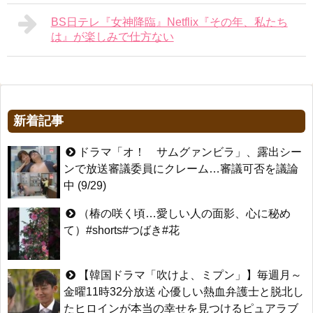
BS日テレ『女神降臨』Netflix『その年、私たち
は』が楽しみで仕方ない
新着記事
ドラマ「オ！ サムグァンビラ」、露出シー
ンで放送審議委員にクレーム…審議可否を議論
中 (9/29)
（椿の咲く頃…愛しい人の面影、心に秘め
て）#shorts#つばき#花
【韓国ドラマ「吹けよ、ミプン」】毎週月～
金曜11時32分放送 心優しい熱血弁護士と脱北し
たヒロインが本当の幸せを見つけるピュアラブ