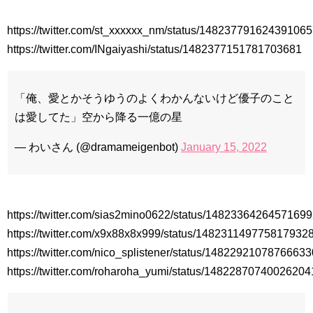
ソン・ヘギョ – ソンヘギョ キスまとめ
ハン・ヘジン 한혜진 – Still We (여전히 우리는)
https://twitter.com/st_xxxxxx_nm/status/14823779162439106
한가인 –
九尾狐外伝 第２話 キム・ジウ チョ・ヒョンジェ
https://twitter.com/INgaiyashi/status/1482377151781703681
九尾狐外伝 メイキング03 ハン・イェスル
チョ・ヒョンジェ 조현재 九尾狐外伝 制作発表会
キム・テヒの弟イ・ワン♥イ・ボミ、今日（28日）結婚……
「俺、愛とかそうゆうのよくわかんないけど優子のこと
「ライフ・ オン・ マーズ」2019年11月2日TSUTAYAにて先行
は愛してた」空から降る一億の星
レンタル開始！
(ENG SUB) Behind The Scene Hyun Bin 현빈❤️ 손예진 Son Ye
Jin-Crash Landing On You/ヒョンビン❤️ソンイェジン / エンジョイ❕
— わいさん (@dramameigenbot)
January 15, 2022
ユン・ギュンサン、番組にも登場した愛猫が急死…イ・ソンギ
ョンら同僚芸能人から慰めの言葉が続々 – Taka News
キム・レウォンの影絵遊び！？「黒騎士～永遠の約束～」メイ
キングを一部公開（DVD-SET2特典映像より）
https://twitter.com/sias2mino0622/status/1482336426457169
「まず熱く掃除せよ」女優キム・ユジョン、「健康がとても回
復…痩せたのはソン・ジェリムのせい!? 」 (11/26)
https://twitter.com/x9x88x8x999/status/148231149775817932
【裏芸能】キムユジョンの熱愛彼氏はあの大物俳優
https://twitter.com/nico_splistener/status/1482292107876663
キム・ユジョン、美しいセルフショットで近況を伝える“会いた
いでしょ？” Big News TV
https://twitter.com/roharoha_yumi/status/14822870740026204
キム・ユジョン、新ドラマ「まず熱く掃除せよ」に出演確
定…“台本を見た瞬間惹かれた” 20180123
幻の王女チャミョンゴ エンディング