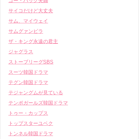
ゴー・バック夫婦
サイコだけど大丈夫
サム、マイウェイ
サムグァンビラ
ザ・キング永遠の君主
ジャグラス
ストーブリーグSBS
スーツ韓国ドラマ
テグン韓国ドラマ
テジャングムが見ている
テンポガールズ韓国ドラマ
トゥー・カップス
トップスターユベク
トンネル韓国ドラマ