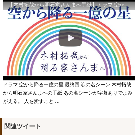
体調が悪い夫に妻がかけた冷たい言葉 「韓ドラ秒劇場」
【木村拓哉から明石家さんまへ手紙】ドラマ 空から降る一億の星 最終回 手紙シーン ナレーション
NEW!
옷 다듬고 행사 입장하는 이수혁 Lee SooHyuk: 톰 포드 뷰티 ‘블
랙 오키드 리저브’ 향수 캠페인 기념 포토월: #이수혁 #지디친구
#Leesoohyuk 260326
NEW!
中村玉緒、最後まで愛した夫・勝新太郎…涙の「大物ですな」
😭💔#中村玉緒#勝新太郎#夫婦愛#昭和スター#芸能界秘話#感動エピ
ソード#昭和の名優#芸能ニュース#追悼#心に響く話
NEW!
私のIDはカンナム美人 OST 〜My ID Mother Theme ✨耳コ
ピ #내아이디는강남미인 #차은우 #kdrama #piano #韓国ドラマost
#shorts #귀카피
NEW!
「違う（ちがう）・異なる」を韓国語では？「다르다（タル
ダ）」の意味・使い方について
について
「退屈だ・暇だ」を韓国語では？「심심하다（シムシマダ）」
の意味・使い方について
ドラマ 空から降る一億の星 最終回 涙の名シーン 木村拓哉
■韓国ドラマ『キング～Two Hearts』予告動画（日本語字幕）
について
から明石家さんまへの手紙 あの名シーンが字幕ありでよみ
yoon kyun sang
がえる。 人を愛すこと …
HSF(126)-윤균상 서울숲 벤치 (YUN Kyunsang)(4)September::
Healing in Seoul Forest (서울숲)
yoon kyun sang
ユン・ギュンサン主演「潜入弁護人」第1回特別公開！
ハン・ヘジン 한혜진 – (선공개) 강남 3대 얼짱 출신 &#39;한혜진
関連ツイート
언니&#39; (ft. 도여니의 학창시절) | 편 먹고 갈래요? 밥블레스유 2
bobblessyou2 EP.18