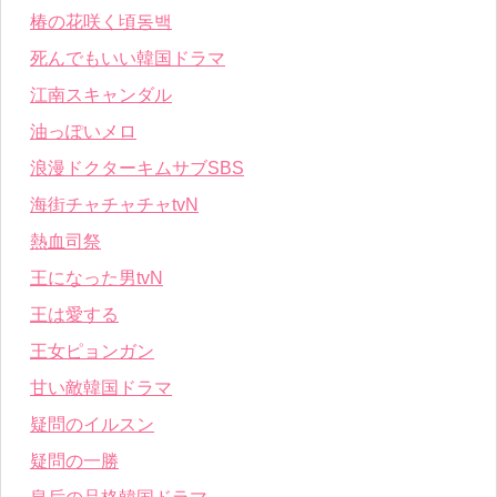
椿の花咲く頃동백
死んでもいい韓国ドラマ
江南スキャンダル
油っぽいメロ
浪漫ドクターキムサブSBS
海街チャチャチャtvN
熱血司祭
王になった男tvN
王は愛する
王女ピョンガン
甘い敵韓国ドラマ
疑問のイルスン
疑問の一勝