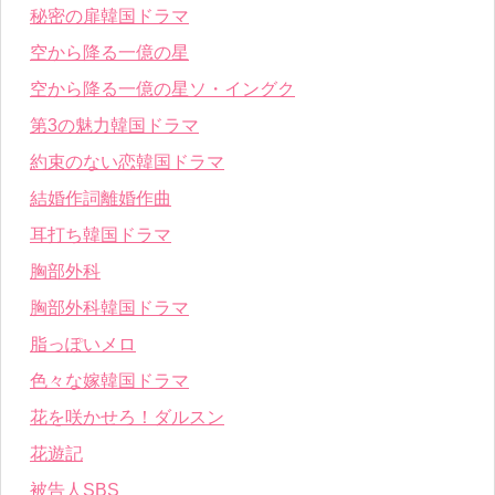
秘密の扉韓国ドラマ
空から降る一億の星
空から降る一億の星ソ・イングク
第3の魅力韓国ドラマ
約束のない恋韓国ドラマ
結婚作詞離婚作曲
耳打ち韓国ドラマ
胸部外科
胸部外科韓国ドラマ
脂っぽいメロ
色々な嫁韓国ドラマ
花を咲かせろ！ダルスン
花遊記
被告人SBS