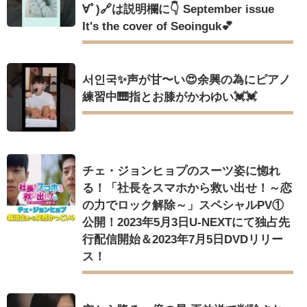
∀ﾟ)🔗は説明欄に👇 September issue
It's the cover of Seoinguk💕
서인국✨声が甘〜い😍余興の為にピアノ
練習中🎹指とお膝がかわゆい💓💓
チェ・ジョンヒョプのスーツ姿に惚れ
る！「社長をスマホから救い出せ！～恋
の力でロック解除～」スペシャルPV①
公開！2023年5月3日U-NEXTにて独占先
行配信開始＆2023年7月5日DVDリリー
ス！