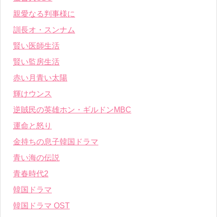
親愛なる判事様に
訓長オ・スンナム
賢い医師生活
賢い監房生活
赤い月青い太陽
輝けウンス
逆賊民の英雄ホン・ギルドンMBC
運命と怒り
金持ちの息子韓国ドラマ
青い海の伝説
青春時代2
韓国ドラマ
韓国ドラマ OST