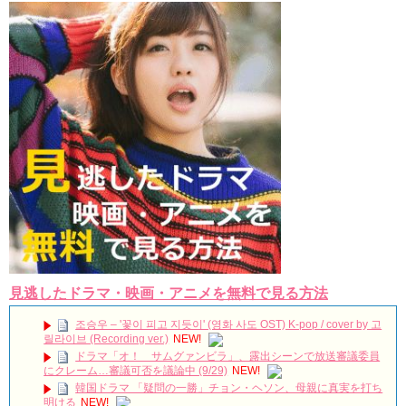
見逃したドラマ・映画・アニメを無料で見る方法
조승우 – '꽃이 피고 지듯이' (영화 사도 OST) K-pop / cover by 고
릴라이브 (Recording ver.)
NEW!
ドラマ「オ！ サムグァンビラ」、露出シーンで放送審議委員
にクレーム…審議可否を議論中 (9/29)
NEW!
韓国ドラマ 「疑問の一勝」チョン・ヘソン、母親に真実を打ち
明ける
NEW!