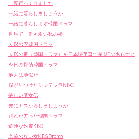
一度行ってきました
一緒に暮らしましょうか
一緒に暮らします韓国ドラマ
世界で一番可愛い私の娘
人形の家韓国ドラマ
人形の家（韓国ドラマ）を日本語字幕で第1話のあらすじ
今日の探偵韓国ドラマ
他人は地獄だ
僕が見つけたシンデレラNBC
優しい魔女伝
先にキスからしましょうか
別れが去った韓国ドラマ
危険な約束KBS
名前のない女KBSDrama