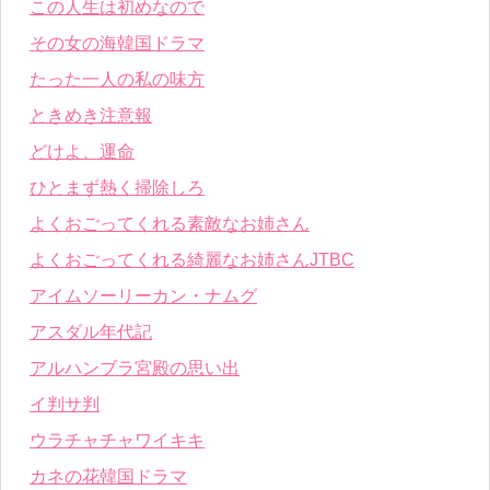
この人生は初めなので
その女の海韓国ドラマ
たった一人の私の味方
ときめき注意報
どけよ、運命
ひとまず熱く掃除しろ
よくおごってくれる素敵なお姉さん
よくおごってくれる綺麗なお姉さんJTBC
アイムソーリーカン・ナムグ
アスダル年代記
アルハンブラ宮殿の思い出
イ判サ判
ウラチャチャワイキキ
カネの花韓国ドラマ