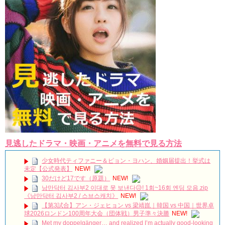
俳優カン・ギヨン、突然の熱愛宣言…「キム秘書がなぜそう
か」出演で話題 Big News TV
Powered by livedoor 相互RSS
見逃したドラマ・映画・アニメを無料で見る方法
少女時代ティファニー＆ピョン・ヨハン、婚姻届提出！挙式は
未定【公式発表】
NEW!
30だけど17です（原題）
NEW!
낭만닥터 김사부2 이대로 못 보낸다😥! 1회~16회 엔딩 모음.zip
《낭만닥터 김사부2 / 스브스캐치》
NEW!
【第3試合】アン・ジェヒョン vs 梁靖崑｜韓国 vs 中国｜世界卓
球2026ロンドン100周年大会（団体戦）男子準々決勝
NEW!
Met my doppelgänger… and realized I’m actually good-looking