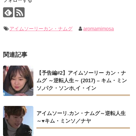
フォローする
【裏芸能】キムユジョンの熱愛彼氏はあの大物俳優
Jin-Crash Landing On You/ヒョンビン❤️ソンイェジン / エンジョイ❕
キム・ユジョン、美しいセルフショットで近況を伝える“会いた
いでしょ？” Big News TV
ユン・ギュンサン、番組にも登場した愛猫が急死…イ・ソンギ
キム・ユジョン、新ドラマ「まず熱く掃除せよ」に出演確
ョンら同僚芸能人から慰めの言葉が続々 – Taka News
定…“台本を見た瞬間惹かれた” 20180123
キム・レウォンの影絵遊び！？「黒騎士～永遠の約束～」メイ
幻の王女チャミョンゴ エンディング
アイムソーリーカン・ナムグ
aromamimosa
キングを一部公開（DVD-SET2特典映像より）
YUCHUN ♥ LOVE 15 「成均館 5話」
[Fan MV]七日の王妃(7일의 왕비)OST – 정기고 (Junggigo) – 그
리고 그려도 (Miss You In My Heart)
俳優カン・ギヨン、突然の熱愛宣言…「キム秘書がなぜそう
関連記事
か」出演で話題 Big News TV
Powered by livedoor 相互RSS
【予告編#2】アイムソーリー カン・ナ
ムグ ～逆転人生～ (2017) – キム・ミン
ソ,パク・ソンホ,イ・イン
Powered by livedoor 相互RSS
アイムソーリ.カン・ナムグ～逆転人生
～♥️キム・ミンソ／ナヤ