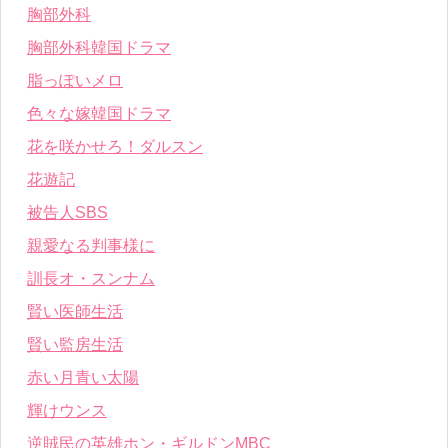
胸部外科
胸部外科韓国ドラマ
脂っぽいメロ
色々な嫁韓国ドラマ
花を咲かせろ！ダルスン
花遊記
被告人SBS
親愛なる判事様に
訓長オ・スンナム
賢い医師生活
賢い監房生活
赤い月青い太陽
輝けウンス
逆賊民の英雄ホン・ギルドンMBC