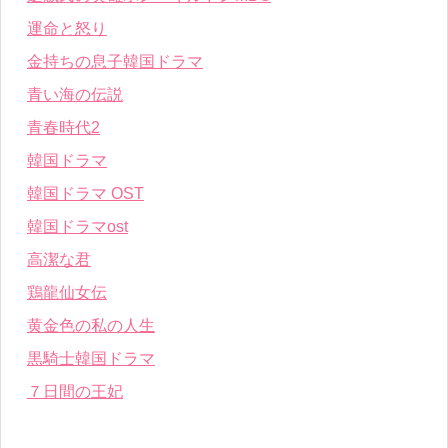
運命と怒り
金持ちの息子韓国ドラマ
青い海の伝説
青春時代2
韓国ドラマ
韓国ドラマ OST
韓国ドラマost
高潔な君
鶏龍仙女伝
黄金色の私の人生
黒騎士韓国ドラマ
７日間の王妃