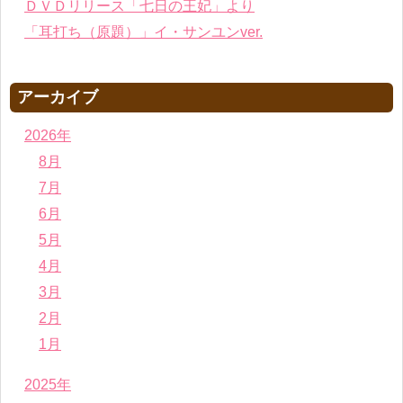
ＤＶＤリリース「七日の王妃」より
「耳打ち（原題）」イ・サンユンver.
アーカイブ
2026年
8月
7月
6月
5月
4月
3月
2月
1月
2025年