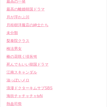
最高の一発
最高の離婚韓国ドラマ
月が浮かぶ川
月桂樹洋服店の紳士たち
未分類
梨泰院クラス
検法男女
椿の花咲く頃동백
死んでもいい韓国ドラマ
江南スキャンダル
油っぽいメロ
浪漫ドクターキムサブSBS
海街チャチャチャtvN
熱血司祭