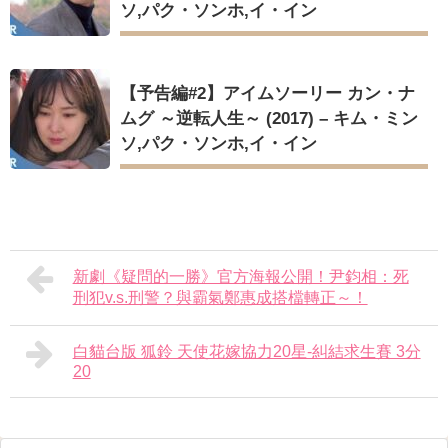
ソ,パク・ソンホ,イ・イン
【予告編#2】アイムソーリー カン・ナ
ムグ ～逆転人生～ (2017) – キム・ミン
ソ,パク・ソンホ,イ・イン
新劇《疑問的一勝》官方海報公開！尹鈞相：死
刑犯v.s.刑警？與霸氣鄭惠成搭檔轉正～！
白貓台版 狐鈴 天使花嫁協力20星-糾結求生賽 3分
20