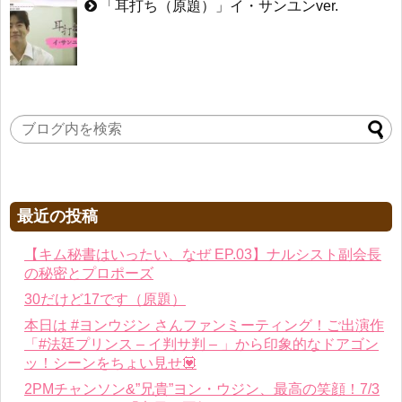
「耳打ち（原題）」イ・サンユンver.
最近の投稿
【キム秘書はいったい、なぜ EP.03】ナルシスト副会長
の秘密とプロポーズ
30だけど17です（原題）
本日は #ヨンウジン さんファンミーティング！ご出演作
「#法廷プリンス – イ判サ判 – 」から印象的なドアゴン
ッ！シーンをちょい見せ💟
2PMチャンソン&”兄貴”ヨン・ウジン、最高の笑顔！7/3