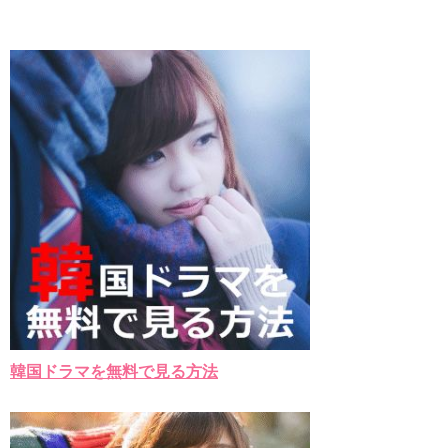
九尾狐外伝 第２話 キム・ジウ チョ・ヒョンジェ
九尾狐外伝 メイキング03 ハン・イェスル
チョ・ヒョンジェ 조현재 九尾狐外伝 制作発表会
キム・テヒの弟イ・ワン♥イ・ボミ、今日（28日）結婚……
「ライフ・ オン・ マーズ」2019年11月2日TSUTAYAにて先行
レンタル開始！
(ENG SUB) Behind The Scene Hyun Bin 현빈❤️ 손예진 Son Ye
Jin-Crash Landing On You/ヒョンビン❤️ソンイェジン / エンジョイ❕
ユン・ギュンサン、番組にも登場した愛猫が急死…イ・ソンギ
ョンら同僚芸能人から慰めの言葉が続々 – Taka News
キム・レウォンの影絵遊び！？「黒騎士～永遠の約束～」メイ
キングを一部公開（DVD-SET2特典映像より）
「まず熱く掃除せよ」女優キム・ユジョン、「健康がとても回
復…痩せたのはソン・ジェリムのせい!? 」 (11/26)
【裏芸能】キムユジョンの熱愛彼氏はあの大物俳優
キム・ユジョン、美しいセルフショットで近況を伝える“会いた
いでしょ？” Big News TV
キム・ユジョン、新ドラマ「まず熱く掃除せよ」に出演確
定…“台本を見た瞬間惹かれた” 20180123
韓国ドラマを無料で見る方法
幻の王女チャミョンゴ エンディング
YUCHUN ♥ LOVE 15 「成均館 5話」
[Fan MV]七日の王妃(7일의 왕비)OST – 정기고 (Junggigo) – 그
리고 그려도 (Miss You In My Heart)