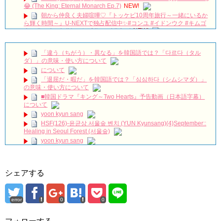
😂 (The King: Eternal Monarch Ep.7)
NEW!
朝から仲良く夫婦喧嘩♡『トッケビ10周年旅行～一緒にいるか
ら輝く時間～』U-NEXTで独占配信中✨#コンユ #イドンウク #キムゴ
ウン #ユインナ #トッケビ #unext #short
NEW!
本日は #ヨンウジン さんファンミーティング！ご出演作「#法
廷プリンス – イ判サ判 – 」から印象的なドアゴンッ！シーンをちょい
「違う（ちがう）・異なる」を韓国語では？「다르다（タル
見せ💟
NEW!
ダ）」の意味・使い方について
왜 최수종이 연기하면 눈물이 나오지ㅠㅠ 이게 연기 내공인가요 #
について
최수종 #고려거란전쟁 #하나뿐인내편 #박성훈 #전재준 | KBS 방송
「退屈だ・暇だ」を韓国語では？「심심하다（シムシマダ）」
NEW!
の意味・使い方について
イソンビン、授賞式でイグァンスに愛を告白。8年交際しても結
■韓国ドラマ『キング～Two Hearts』予告動画（日本語字幕）
婚しない理由とは？ #イグァンス #恋愛8
NEW!
について
2PMチャンソン&”兄貴”ヨン・ウジン、最高の笑顔！7/3ＤＶＤ
yoon kyun sang
リリース「七日の王妃」より
NEW!
HSF(126)-윤균상 서울숲 벤치 (YUN Kyunsang)(4)September::
Arthdal Chronicles: The Sword of Aramun – Eunseom &
Healing in Seoul Forest (서울숲)
Saya
NEW!
yoon kyun sang
「耳打ち（原題）」イ・サンユンver.
NEW!
ユン・ギュンサン主演「潜入弁護人」第1回特別公開！
ハン・ヘジン 한혜진 – (선공개) 강남 3대 얼짱 출신 &#39;한혜진
언니&#39; (ft. 도여니의 학창시절) | 편 먹고 갈래요? 밥블레스유 2
九尾狐外伝 第２話 キム・ジウ チョ・ヒョンジェ
bobblessyou2 EP.18
九尾狐外伝 メイキング03 ハン・イェスル
シェアする
ソン・ヘギョ – ソンヘギョ キスまとめ
チョ・ヒョンジェ 조현재 九尾狐外伝 制作発表会
ハン・ヘジン 한혜진 – Still We (여전히 우리는)
キム・テヒの弟イ・ワン♥イ・ボミ、今日（28日）結婚……
한가인 –
error
0
0
「ライフ・ オン・ マーズ」2019年11月2日TSUTAYAにて先行
「まず熱く掃除せよ」女優キム・ユジョン、「健康がとても回
レンタル開始！
復…痩せたのはソン・ジェリムのせい!? 」 (11/26)
(ENG SUB) Behind The Scene Hyun Bin 현빈❤️ 손예진 Son Ye