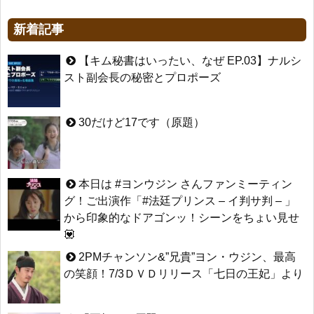
新着記事
【キム秘書はいったい、なぜ EP.03】ナルシ
スト副会長の秘密とプロポーズ
30だけど17です（原題）
本日は #ヨンウジン さんファンミーティン
グ！ご出演作「#法廷プリンス – イ判サ判 – 」
から印象的なドアゴンッ！シーンをちょい見せ
💟
2PMチャンソン&”兄貴”ヨン・ウジン、最高
の笑顔！7/3ＤＶＤリリース「七日の王妃」より