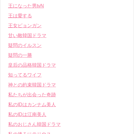
王になった男tvN
王は愛する
王女ピョンガン
甘い敵韓国ドラマ
疑問のイルスン
疑問の一勝
皇后の品格韓国ドラマ
知ってるワイフ
神との約束韓国ドラマ
私たちが出会った奇跡
私のIDはカンナム美人
私のIDは江南美人
私のおじさん韓国ドラマ