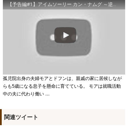
【予告編#1】アイムソーリー カン・ナムグ ～逆転人生～ (2017) – キム・ミンソ,パク・ソンホ,イ・イン
イソンビン、授賞式でイグァンスに愛を告白。8年交際しても結
婚しない理由とは？ #イグァンス #恋愛8
NEW!
2PMチャンソン&”兄貴”ヨン・ウジン、最高の笑顔！7/3ＤＶＤ
リリース「七日の王妃」より
NEW!
Arthdal Chronicles: The Sword of Aramun – Eunseom &
Saya
NEW!
「耳打ち（原題）」イ・サンユンver.
NEW!
「違う（ちがう）・異なる」を韓国語では？「다르다（タル
ダ）」の意味・使い方について
について
「退屈だ・暇だ」を韓国語では？「심심하다（シムシマダ）」
の意味・使い方について
■韓国ドラマ『キング～Two Hearts』予告動画（日本語字幕）
について
yoon kyun sang
孤児院出身の夫婦モアとドフンは、親戚の家に居候しなが
HSF(126)-윤균상 서울숲 벤치 (YUN Kyunsang)(4)September::
らも5歳になる息子を懸命に育てている。 モアは就職活動
Healing in Seoul Forest (서울숲)
yoon kyun sang
中の夫に代わり働い …
ユン・ギュンサン主演「潜入弁護人」第1回特別公開！
ハン・ヘジン 한혜진 – (선공개) 강남 3대 얼짱 출신 &#39;한혜진
언니&#39; (ft. 도여니의 학창시절) | 편 먹고 갈래요? 밥블레스유 2
bobblessyou2 EP.18
関連ツイート
ソン・ヘギョ – ソンヘギョ キスまとめ
ハン・ヘジン 한혜진 – Still We (여전히 우리는)
한가인 –