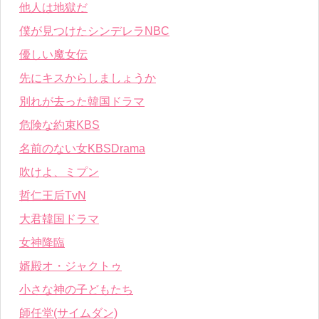
他人は地獄だ
僕が見つけたシンデレラNBC
優しい魔女伝
先にキスからしましょうか
別れが去った韓国ドラマ
危険な約束KBS
名前のない女KBSDrama
吹けよ、ミプン
哲仁王后TvN
大君韓国ドラマ
女神降臨
婿殿オ・ジャクトゥ
小さな神の子どもたち
師任堂(サイムダン)