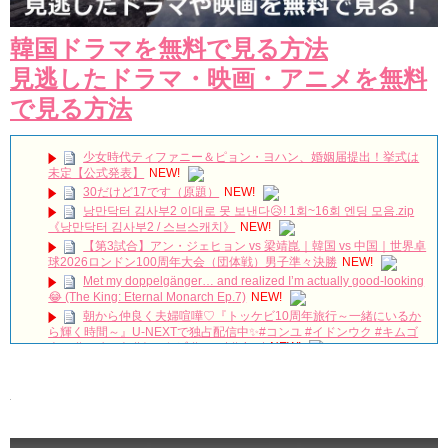
韓国ドラマを無料で見る方法
見逃したドラマ・映画・アニメを無料
で見る方法
少女時代ティファニー＆ピョン・ヨハン、婚姻届提出！挙式は
未定【公式発表】
NEW!
30だけど17です（原題）
NEW!
낭만닥터 김사부2 이대로 못 보낸다😥! 1회~16회 엔딩 모음.zip
《낭만닥터 김사부2 / 스브스캐치》
NEW!
【第3試合】アン・ジェヒョン vs 梁靖崑｜韓国 vs 中国｜世界卓
球2026ロンドン100周年大会（団体戦）男子準々決勝
NEW!
Met my doppelgänger… and realized I’m actually good-looking
😂 (The King: Eternal Monarch Ep.7)
NEW!
朝から仲良く夫婦喧嘩♡『トッケビ10周年旅行～一緒にいるか
ら輝く時間～』U-NEXTで独占配信中✨#コンユ #イドンウク #キムゴ
ウン #ユインナ #トッケビ #unext #short
NEW!
本日は #ヨンウジン さんファンミーティング！ご出演作「#法
廷プリンス – イ判サ判 – 」から印象的なドアゴンッ！シーンをちょい
見せ💟
NEW!
왜 최수종이 연기하면 눈물이 나오지ㅠㅠ 이게 연기 내공인가요 #
최수종 #고려거란전쟁 #하나뿐인내편 #박성훈 #전재준 | KBS 방송
NEW!