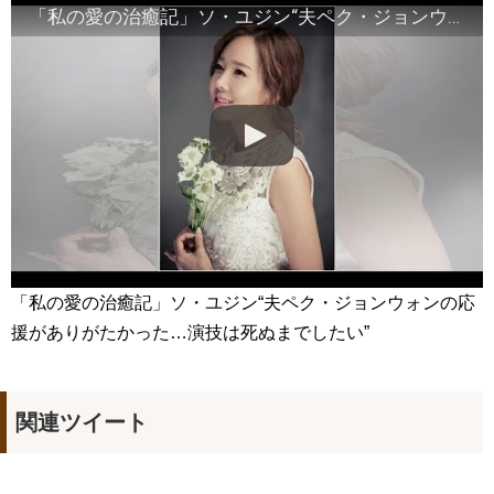
『KCON JAPAN 2026』のレッドカーペットに登場
NEW!
「私の愛の治癒記」ソ・ユジン“夫ペク・ジョンウォンの応援がありがたかった…演技は死ぬまでしたい”
진짜로 김희선(김해숙)이 담장 대표를 죽였다!!!!??? 나인룸 5화
NEW!
「SKYキャッスル」のSKYの意味、知ってますか！？#韓国ドラ
マ
NEW!
「違う（ちがう）・異なる」を韓国語では？「다르다（タル
ダ）」の意味・使い方について
について
「退屈だ・暇だ」を韓国語では？「심심하다（シムシマダ）」
の意味・使い方について
■韓国ドラマ『キング～Two Hearts』予告動画（日本語字幕）
について
yoon kyun sang
HSF(126)-윤균상 서울숲 벤치 (YUN Kyunsang)(4)September::
Healing in Seoul Forest (서울숲)
「私の愛の治癒記」ソ・ユジン“夫ペク・ジョンウォンの応
yoon kyun sang
ユン・ギュンサン主演「潜入弁護人」第1回特別公開！
援がありがたかった…演技は死ぬまでしたい”
ハン・ヘジン 한혜진 – (선공개) 강남 3대 얼짱 출신 &#39;한혜진
언니&#39; (ft. 도여니의 학창시절) | 편 먹고 갈래요? 밥블레스유 2
bobblessyou2 EP.18
ソン・ヘギョ – ソンヘギョ キスまとめ
関連ツイート
ハン・ヘジン 한혜진 – Still We (여전히 우리는)
한가인 –
九尾狐外伝 第２話 キム・ジウ チョ・ヒョンジェ
九尾狐外伝 メイキング03 ハン・イェスル