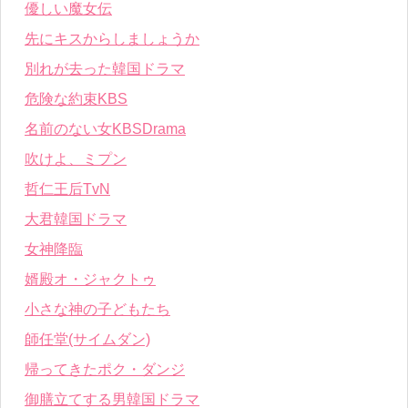
優しい魔女伝
先にキスからしましょうか
別れが去った韓国ドラマ
危険な約束KBS
名前のない女KBSDrama
吹けよ、ミプン
哲仁王后TvN
大君韓国ドラマ
女神降臨
婿殿オ・ジャクトゥ
小さな神の子どもたち
師任堂(サイムダン)
帰ってきたポク・ダンジ
御膳立てする男韓国ドラマ