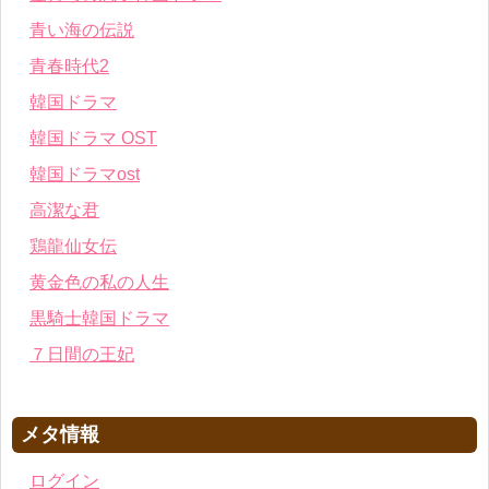
青い海の伝説
青春時代2
韓国ドラマ
韓国ドラマ OST
韓国ドラマost
高潔な君
鶏龍仙女伝
黄金色の私の人生
黒騎士韓国ドラマ
７日間の王妃
メタ情報
ログイン