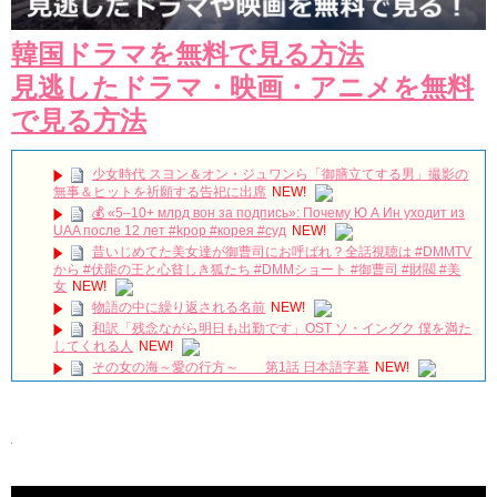
韓国ドラマを無料で見る方法
見逃したドラマ・映画・アニメを無料
で見る方法
少女時代 スヨン＆オン・ジュワンら「御膳立てする男」撮影の
無事＆ヒットを祈願する告祀に出席
NEW!
💰 «5–10+ млрд вон за подпись»: Почему Ю А Ин уходит из
UAA после 12 лет #kpop #корея #суд
NEW!
昔いじめてた美女達が御曹司にお呼ばれ？全話視聴は #DMMTV
から #伏龍の王と心貧しき狐たち #DMMショート #御曹司 #財閥 #美
女
NEW!
物語の中に繰り返される名前
NEW!
和訳「残念ながら明日も出勤です」OST ソ・イングク 僕を満た
してくれる人
NEW!
その女の海～愛の行方～ 第1話 日本語字幕
NEW!
「梨泰院クラス」出演キム・ドンヒ、待望の日本ファンミ決
定！笑顔で挨拶“僕に会いに来て”
NEW!
カン・ハヌルさん、ユ・ヘジンさん、ファン・ビョングク監督
におききしました✒✨ #yadang #映画 #ヤダン
NEW!
韓国ドラマ「不屈の嫁」制作発表会110609_1
NEW!
GAN（岩田剛典）、イ・チェミン、キム・ジェファン、