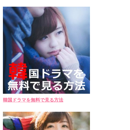
チョ・ヒョンジェ 조현재 九尾狐外伝 制作発表会
キム・テヒの弟イ・ワン♥イ・ボミ、今日（28日）結婚……
「ライフ・ オン・ マーズ」2019年11月2日TSUTAYAにて先行
レンタル開始！
(ENG SUB) Behind The Scene Hyun Bin 현빈❤️ 손예진 Son Ye
Jin-Crash Landing On You/ヒョンビン❤️ソンイェジン / エンジョイ❕
ユン・ギュンサン、番組にも登場した愛猫が急死…イ・ソンギ
ョンら同僚芸能人から慰めの言葉が続々 – Taka News
キム・レウォンの影絵遊び！？「黒騎士～永遠の約束～」メイ
キングを一部公開（DVD-SET2特典映像より）
「まず熱く掃除せよ」女優キム・ユジョン、「健康がとても回
復…痩せたのはソン・ジェリムのせい!? 」 (11/26)
【裏芸能】キムユジョンの熱愛彼氏はあの大物俳優
キム・ユジョン、美しいセルフショットで近況を伝える“会いた
いでしょ？” Big News TV
キム・ユジョン、新ドラマ「まず熱く掃除せよ」に出演確
定…“台本を見た瞬間惹かれた” 20180123
幻の王女チャミョンゴ エンディング
韓国ドラマを無料で見る方法
YUCHUN ♥ LOVE 15 「成均館 5話」
[Fan MV]七日の王妃(7일의 왕비)OST – 정기고 (Junggigo) – 그
리고 그려도 (Miss You In My Heart)
俳優カン・ギヨン、突然の熱愛宣言…「キム秘書がなぜそう
か」出演で話題 Big News TV