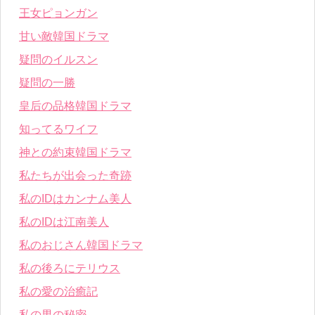
王女ピョンガン
甘い敵韓国ドラマ
疑問のイルスン
疑問の一勝
皇后の品格韓国ドラマ
知ってるワイフ
神との約束韓国ドラマ
私たちが出会った奇跡
私のIDはカンナム美人
私のIDは江南美人
私のおじさん韓国ドラマ
私の後ろにテリウス
私の愛の治癒記
私の男の秘密