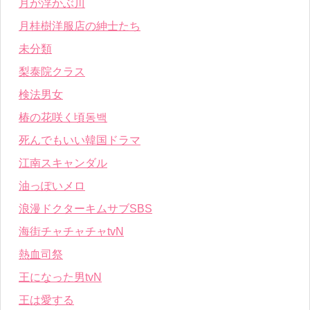
月が浮かぶ川
月桂樹洋服店の紳士たち
未分類
梨泰院クラス
検法男女
椿の花咲く頃동백
死んでもいい韓国ドラマ
江南スキャンダル
油っぽいメロ
浪漫ドクターキムサブSBS
海街チャチャチャtvN
熱血司祭
王になった男tvN
王は愛する