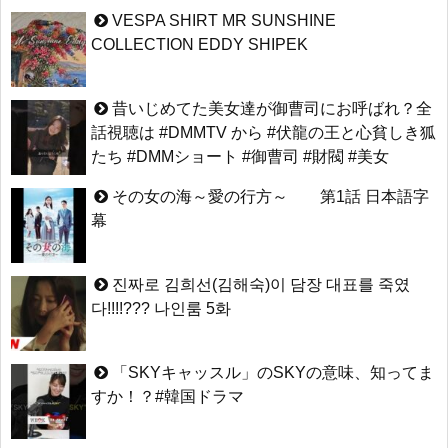
VESPA SHIRT MR SUNSHINE
COLLECTION EDDY SHIPEK
昔いじめてた美女達が御曹司にお呼ばれ？全
話視聴は #DMMTV から #伏龍の王と心貧しき狐
たち #DMMショート #御曹司 #財閥 #美女
その女の海～愛の行方～ 第1話 日本語字
幕
진짜로 김희선(김해숙)이 담장 대표를 죽였
다!!!!??? 나인룸 5화
「SKYキャッスル」のSKYの意味、知ってま
すか！？#韓国ドラマ