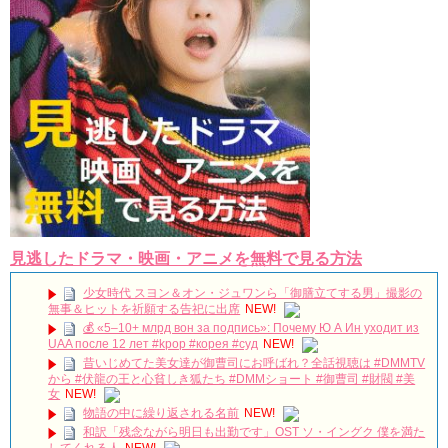
Powered by livedoor 相互RSS
見逃したドラマ・映画・アニメを無料で見る方法
少女時代 スヨン＆オン・ジュワンら「御膳立てする男」撮影の
無事＆ヒットを祈願する告祀に出席
NEW!
💰 «5–10+ млрд вон за подпись»: Почему Ю А Ин уходит из
UAA после 12 лет #kpop #корея #суд
NEW!
昔いじめてた美女達が御曹司にお呼ばれ？全話視聴は #DMMTV
から #伏龍の王と心貧しき狐たち #DMMショート #御曹司 #財閥 #美
女
NEW!
物語の中に繰り返される名前
NEW!
和訳「残念ながら明日も出勤です」OST ソ・イングク 僕を満た
してくれる人
NEW!