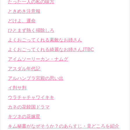
たった一人の私の味方
ときめき注意報
どけよ、運命
ひとまず熱く掃除しろ
よくおごってくれる素敵なお姉さん
よくおごってくれる綺麗なお姉さんJTBC
アイムソーリーカン・ナムグ
アスダル年代記
アルハンブラ宮殿の思い出
イ判サ判
ウラチャチャワイキキ
カネの花韓国ドラマ
キツネの花嫁星
キム秘書がなぜそうか？のあらすじ・見どころを紹介