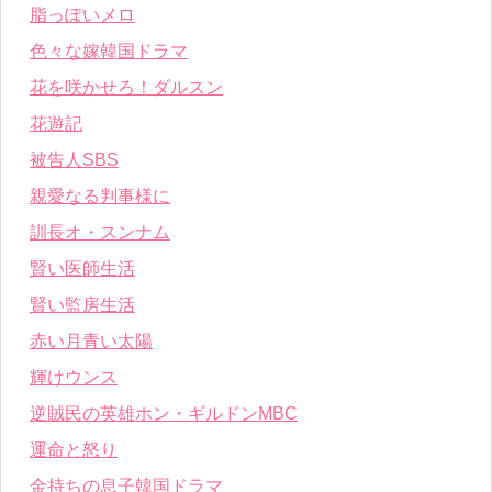
脂っぽいメロ
色々な嫁韓国ドラマ
花を咲かせろ！ダルスン
花遊記
被告人SBS
親愛なる判事様に
訓長オ・スンナム
賢い医師生活
賢い監房生活
赤い月青い太陽
輝けウンス
逆賊民の英雄ホン・ギルドンMBC
運命と怒り
金持ちの息子韓国ドラマ