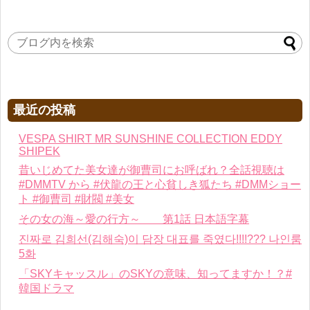
最近の投稿
VESPA SHIRT MR SUNSHINE COLLECTION EDDY
SHIPEK
昔いじめてた美女達が御曹司にお呼ばれ？全話視聴は
#DMMTV から #伏龍の王と心貧しき狐たち #DMMショー
ト #御曹司 #財閥 #美女
その女の海～愛の行方～ 第1話 日本語字幕
진짜로 김희선(김해숙)이 담장 대표를 죽였다!!!!??? 나인룸
5화
「SKYキャッスル」のSKYの意味、知ってますか！？#
韓国ドラマ