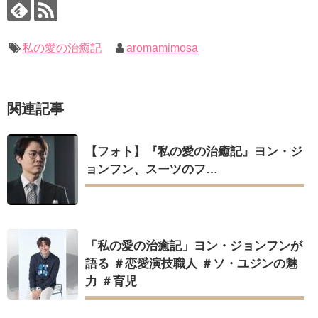
いでしょ？” Big News TV
キム・レウォンの影絵遊び！？「黒騎士～永遠の約束～」メイ
キングを一部公開（DVD-SET2特典映像より）
キム・ユジョン、新ドラマ「まず熱く掃除せよ」に出演確
定…“台本を見た瞬間惹かれた” 20180123
幻の王女チャミョンゴ エンディング
私の愛の治癒記
aromamimosa
YUCHUN ♥ LOVE 15 「成均館 5話」
[Fan MV]七日の王妃(7일의 왕비)OST – 정기고 (Junggigo) – 그
리고 그려도 (Miss You In My Heart)
俳優カン・ギヨン、突然の熱愛宣言…「キム秘書がなぜそう
Powered by livedoor 相互RSS
関連記事
か」出演で話題 Big News TV
【フォト】『私の愛の治癒記』ヨン・ジ
ョンフン、スーツのフ…
Powered by livedoor 相互RSS
「私の愛の治癒記」ヨン・ジョンフンが
語る ＃恋愛演技職人 ＃ソ・ユジンの魅
力 ＃育児