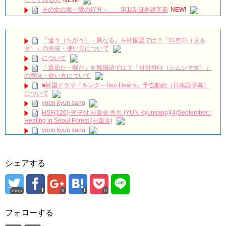
その女の海～愛の行方～ 第1話 日本語字幕
NEW!
「梨泰院クラス」出演キム・ドンヒ、待望の日本ファンミ決
定！笑顔で挨拶“僕に会いに来て”
NEW!
カン・ハヌルさん、ユ・ヘジンさん、ファン・ビョングク監督
「違う（ちがう）・異なる」を韓国語では？「다르다（タル
におききしました✒✨ #yadang #映画 #ヤダン
NEW!
ダ）」の意味・使い方について
韓国ドラマ「不屈の嫁」制作発表会110609_1
NEW!
について
GAN（岩田剛典）、イ・チェミン、キム・ジェファン、
「退屈だ・暇だ」を韓国語では？「심심하다（シムシマダ）」
『KCON JAPAN 2026』のレッドカーペットに登場
NEW!
の意味・使い方について
진짜로 김희선(김해숙)이 담장 대표를 죽였다!!!!??? 나인룸 5화
■韓国ドラマ『キング～Two Hearts』予告動画（日本語字幕）
NEW!
について
「SKYキャッスル」のSKYの意味、知ってますか！？#韓国ドラ
yoon kyun sang
マ
NEW!
HSF(126)-윤균상 서울숲 벤치 (YUN Kyunsang)(4)September::
ハン・ヘジン 한혜진 – (선공개) 강남 3대 얼짱 출신 &#39;한혜진
Healing in Seoul Forest (서울숲)
언니&#39; (ft. 도여니의 학창시절) | 편 먹고 갈래요? 밥블레스유 2
yoon kyun sang
bobblessyou2 EP.18
ユン・ギュンサン主演「潜入弁護人」第1回特別公開！
ソン・ヘギョ – ソンヘギョ キスまとめ
九尾狐外伝 第２話 キム・ジウ チョ・ヒョンジェ
ハン・ヘジン 한혜진 – Still We (여전히 우리는)
九尾狐外伝 メイキング03 ハン・イェスル
한가인 –
シェアする
チョ・ヒョンジェ 조현재 九尾狐外伝 制作発表会
「ライフ・ オン・ マーズ」2019年11月2日TSUTAYAにて先行
キム・テヒの弟イ・ワン♥イ・ボミ、今日（28日）結婚……
レンタル開始！
(ENG SUB) Behind The Scene Hyun Bin 현빈❤️ 손예진 Son Ye
error
0
0
「まず熱く掃除せよ」女優キム・ユジョン、「健康がとても回
Jin-Crash Landing On You/ヒョンビン❤️ソンイェジン / エンジョイ❕
復…痩せたのはソン・ジェリムのせい!? 」 (11/26)
フォローする
【裏芸能】キムユジョンの熱愛彼氏はあの大物俳優
ユン・ギュンサン、番組にも登場した愛猫が急死…イ・ソンギ
ョンら同僚芸能人から慰めの言葉が続々 – Taka News
キム・ユジョン、美しいセルフショットで近況を伝える“会いた