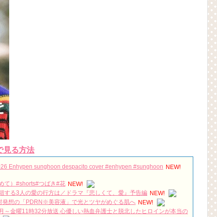
で見る方法
26 Enhypen sunghoon despacito cover #enhypen #sunghoon
NEW!
#shorts#つばき#花
NEW!
錯する3人の愛の行方は／ドラマ『悲しくて、愛』予告編
NEW!
光注射発想の「PDRN※美容液」で光とツヤがめぐる肌へ
NEW!
～金曜11時32分放送 心優しい熱血弁護士と脱北したヒロインが本当の