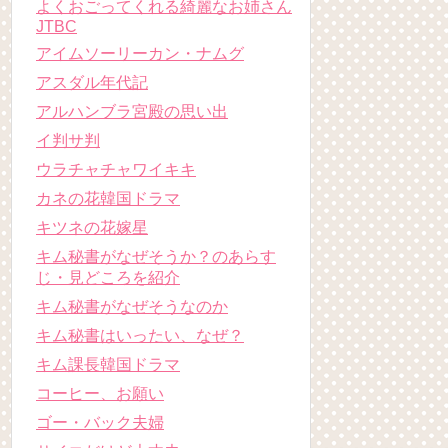
よくおごってくれる綺麗なお姉さん
JTBC
アイムソーリーカン・ナムグ
アスダル年代記
アルハンブラ宮殿の思い出
イ判サ判
ウラチャチャワイキキ
カネの花韓国ドラマ
キツネの花嫁星
キム秘書がなぜそうか？のあらす
じ・見どころを紹介
キム秘書がなぜそうなのか
キム秘書はいったい、なぜ？
キム課長韓国ドラマ
コーヒー、お願い
ゴー・バック夫婦