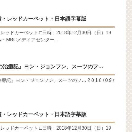
ョンジェ
ル
 制作発表会
技大賞・レッドカーペット・日本語字幕版
（28日）結婚……
月2日TSUTAYAにて先行レンタル開始！
」レッドカーペット □日時：2018年12月30日（日）19
 Bin 현빈❤️ 손예진 Son Ye Jin-Crash Landing On You/ヒョンビン❤️ソンイ
・MBCメディアセンター...
が急死…イ・ソンギョンら同僚芸能人から慰めの言葉が続々 – Taka
永遠の約束～」メイキングを一部公開（DVD-SET2特典映像より）
ン、「健康がとても回復…痩せたのはソン・ジェリムのせい!? 」
の治癒記』ヨン・ジョンフン、スーツのフ…
の大物俳優
を伝える“会いたいでしょ？” Big News TV
』ヨン・ジョンフン、スーツのフ… 2 0 1 8 / 0 9 /
よ」に出演確定…“台本を見た瞬間惹かれた” 20180123
(Junggigo) – 그리고 그려도 (Miss You In My Heart)
秘書がなぜそうか」出演で話題 Big News TV
技大賞・レッドカーペット・日本語字幕版
」レッドカーペット □日時：2018年12月30日（日）19