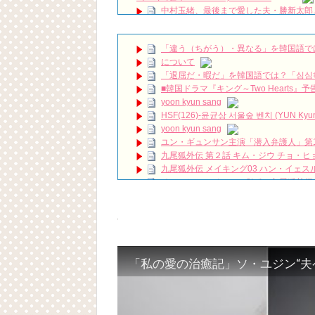
中村玉緒、最後まで愛した夫・勝新太郎…
能界秘話#感動エピソード#昭和の名優#芸能ニ
私のIDはカンナム美人 OST 〜My ID Mot
#韓国ドラマost #shorts #귀카피
NEW!
「違う（ちがう）・異なる」を韓国語で
【パク・ソジュン】この可愛さは危険です
について
放送開始「死んでもいい」ペク・ジニ、死に
「退屈だ・暇だ」を韓国語では？「심심
■韓国ドラマ『キング～Two Hearts
私は整形美人日韓キャスト比較 石井杏奈 
yoon kyun sang
ハン・ヘジン 한혜진 – (선공개) 강남 3대 얼
HSF(126)-윤균상 서울숲 벤치 (YUN Kyunsang
요? 밥블레스유 2 bobblessyou2 EP.18
yoon kyun sang
ソン・ヘギョ – ソンヘギョ キスまとめ
ユン・ギュンサン主演「潜入弁護人」第
ハン・ヘジン 한혜진 – Still We (여전히 
九尾狐外伝 第２話 キム・ジウ チョ・ヒ
한가인 –
九尾狐外伝 メイキング03 ハン・イェス
「ライフ・ オン・ マーズ」2019年11
チョ・ヒョンジェ 조현재 九尾狐外伝
(ENG SUB) Behind The Scene Hyun
キム・テヒの弟イ・ワン♥イ・ボミ、今日
ェジン / エンジョイ❕
「まず熱く掃除せよ」女優キム・ユジョ
ユン・ギュンサン、番組にも登場した愛猫
(11/26)
News
【裏芸能】キムユジョンの熱愛彼氏はあ
キム・レウォンの影絵遊び！？「黒騎士～
キム・ユジョン、美しいセルフショットで近況
キム・ユジョン、新ドラマ「まず熱く掃除せ
幻の王女チャミョンゴ エンディング
YUCHUN ♥ LOVE 15 「成均館 5話」
[Fan MV]七日の王妃(7일의 왕비)OST – 정기고 
俳優カン・ギヨン、突然の熱愛宣言…「キム