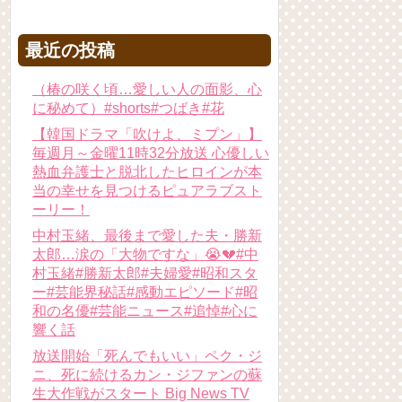
最近の投稿
（椿の咲く頃…愛しい人の面影、心
に秘めて）#shorts#つばき#花
【韓国ドラマ「吹けよ、ミプン」】
毎週月～金曜11時32分放送 心優しい
熱血弁護士と脱北したヒロインが本
当の幸せを見つけるピュアラブスト
ーリー！
中村玉緒、最後まで愛した夫・勝新
太郎…涙の「大物ですな」😭💔#中
村玉緒#勝新太郎#夫婦愛#昭和スタ
ー#芸能界秘話#感動エピソード#昭
和の名優#芸能ニュース#追悼#心に
響く話
放送開始「死んでもいい」ペク・ジ
ニ、死に続けるカン・ジファンの蘇
生大作戦がスタート Big News TV