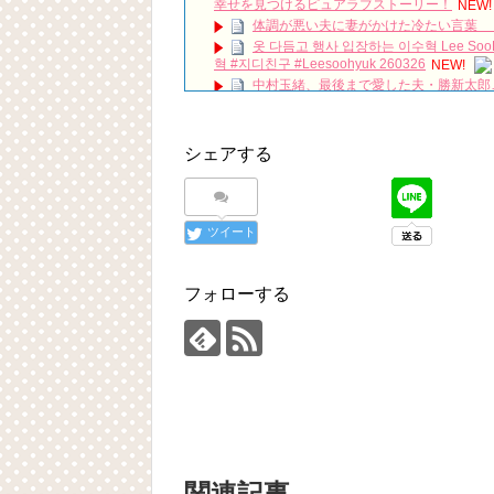
幸せを見つけるピュアラブストーリー！
NEW!
体調が悪い夫に妻がかけた冷たい言葉 
옷 다듬고 행사 입장하는 이수혁 Lee Soo
혁 #지디친구 #Leesoohyuk 260326
NEW!
中村玉緒、最後まで愛した夫・勝新太郎…
能界秘話#感動エピソード#昭和の名優#芸能ニ
私のIDはカンナム美人 OST 〜My ID Mot
#韓国ドラマost #shorts #귀카피
NEW!
シェアする
【パク・ソジュン】この可愛さは危険です
放送開始「死んでもいい」ペク・ジニ、死に
私は整形美人日韓キャスト比較 石井杏奈 
ツイート
「違う（ちがう）・異なる」を韓国語で
について
「退屈だ・暇だ」を韓国語では？「심심
フォローする
■韓国ドラマ『キング～Two Hearts
yoon kyun sang
HSF(126)-윤균상 서울숲 벤치 (YUN Kyunsang
yoon kyun sang
ユン・ギュンサン主演「潜入弁護人」第
ハン・ヘジン 한혜진 – (선공개) 강남 3대 얼
요? 밥블레스유 2 bobblessyou2 EP.18
ソン・ヘギョ – ソンヘギョ キスまとめ
ハン・ヘジン 한혜진 – Still We (여전히 
関連記事
한가인 –