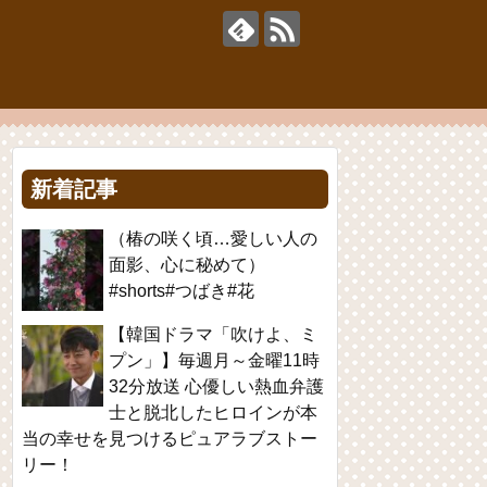
新着記事
（椿の咲く頃…愛しい人の
面影、心に秘めて）
#shorts#つばき#花
【韓国ドラマ「吹けよ、ミ
プン」】毎週月～金曜11時
32分放送 心優しい熱血弁護
士と脱北したヒロインが本
当の幸せを見つけるピュアラブストー
リー！