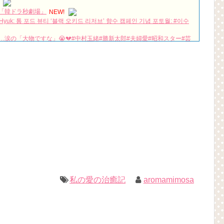
「韓ドラ秒劇場」
NEW!
Hyuk: 톰 포드 뷰티 ‘블랙 오키드 리저브’ 향수 캠페인 기념 포토월: #이수
涙の「大物ですな」😭💔#中村玉緒#勝新太郎#夫婦愛#昭和スター#芸
ュース#追悼#心に響く話
NEW!
her Theme ✨耳コピ #내아이디는강남미인 #차은우 #kdrama #piano
… 30秒後、あなたも沼入りする？
NEW!
続けるカン・ジファンの蘇生大作戦がスタート Big News TV
NEW!
#チャウヌ #私は整形美人 #차은우
NEW!
は？「다르다（タルダ）」の意味・使い方について
하다（シムシマダ）」の意味・使い方について
』予告動画（日本語字幕）について
)(4)September:: Healing in Seoul Forest (서울숲)
1回特別公開！
私の愛の治癒記
aromamimosa
짱 출신 &#39;한혜진 언니&#39; (ft. 도여니의 학창시절) | 편 먹고 갈래
우리는)