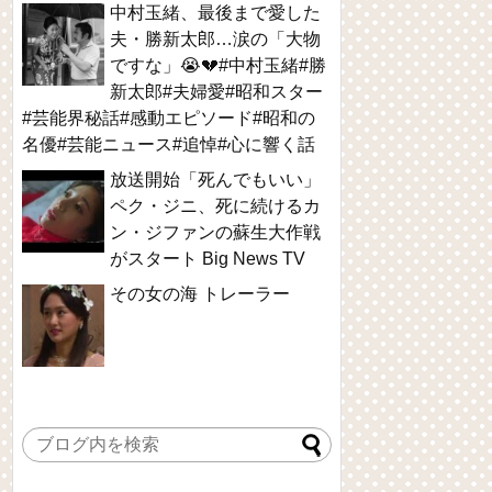
中村玉緒、最後まで愛した
夫・勝新太郎…涙の「大物
ですな」😭💔#中村玉緒#勝
新太郎#夫婦愛#昭和スター
#芸能界秘話#感動エピソード#昭和の
名優#芸能ニュース#追悼#心に響く話
放送開始「死んでもいい」
ペク・ジニ、死に続けるカ
ン・ジファンの蘇生大作戦
がスタート Big News TV
その女の海 トレーラー