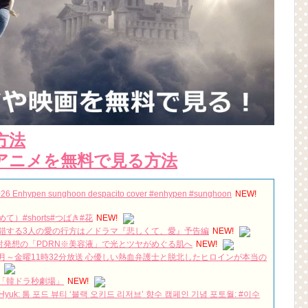
方法
アニメを無料で見る方法
26 Enhypen sunghoon despacito cover #enhypen #sunghoon
NEW!
#shorts#つばき#花
NEW!
錯する3人の愛の行方は／ドラマ『悲しくて、愛』予告編
NEW!
光注射発想の「PDRN※美容液」で光とツヤがめぐる肌へ
NEW!
～金曜11時32分放送 心優しい熱血弁護士と脱北したヒロインが本当の
「韓ドラ秒劇場」
NEW!
Hyuk: 톰 포드 뷰티 ‘블랙 오키드 리저브’ 향수 캠페인 기념 포토월: #이수