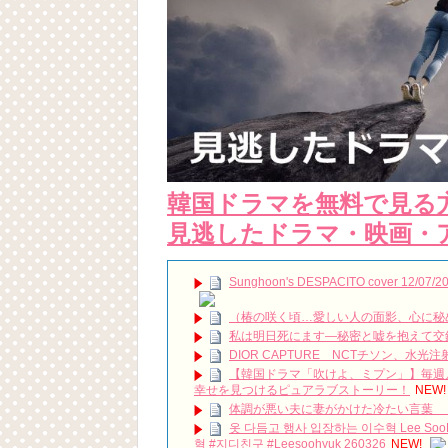
韓国ドラマを無料で見る
見逃したドラマ・映画・
Sunghoon's DESPACITO cover 12/07/20
（椿の咲く頃…愛しい人の面影、心に秘めて）
私は明日死にます―秘密と嘘を抱えて交
DIOR CAPTURE NCTチソン、水
【韓国ドラマ「吹けよ、ミプン」】毎週月
幸せを見つけるピュアラブストーリー！
NEW!
体調が悪い夫に妻がかけた冷たい言葉 
옷 다듬고 행사 입장하는 이수혁 Lee Soo
혁 #지디친구 #Leesoohyuk 260326
NEW!