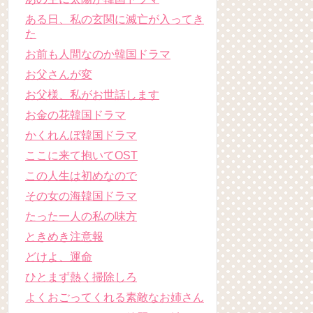
ある日、私の玄関に滅亡が入ってき
た
お前も人間なのか韓国ドラマ
お父さんが変
お父様、私がお世話します
お金の花韓国ドラマ
かくれんぼ韓国ドラマ
ここに来て抱いてOST
この人生は初めなので
その女の海韓国ドラマ
たった一人の私の味方
ときめき注意報
どけよ、運命
ひとまず熱く掃除しろ
よくおごってくれる素敵なお姉さん