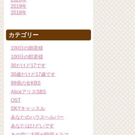
2019年
2018年
カテゴリー
100日の朗君様
100日の郎君様
30だけど17です
30歳だけど17歳です
99億の女KBS
AliceアリスSBS
OST
SKYキャッスル
あなたのハウスヘルパー
あなたはひどいです
あの空に太陽が韓国ドラマ