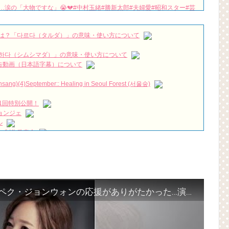
涙の「大物ですな」😭💔#中村玉緒#勝新太郎#夫婦愛#昭和スター#芸
ュース#追悼#心に響く話
NEW!
her Theme ✨耳コピ #내아이디는강남미인 #차은우 #kdrama #piano
は？「다르다（タルダ）」の意味・使い方について
… 30秒後、あなたも沼入りする？
NEW!
続けるカン・ジファンの蘇生大作戦がスタート Big News TV
NEW!
하다（シムシマダ）」の意味・使い方について
』予告動画（日本語字幕）について
#チャウヌ #私は整形美人 #차은우
NEW!
짱 출신 &#39;한혜진 언니&#39; (ft. 도여니의 학창시절) | 편 먹고 갈래
)(4)September:: Healing in Seoul Forest (서울숲)
1回特別公開！
우리는)
ョンジェ
ル
月2日TSUTAYAにて先行レンタル開始！
 制作発表会
 Bin 현빈❤️ 손예진 Son Ye Jin-Crash Landing On You/ヒョンビン❤️ソンイ
（28日）結婚……
ン、「健康がとても回復…痩せたのはソン・ジェリムのせい!? 」
が急死…イ・ソンギョンら同僚芸能人から慰めの言葉が続々 – Taka
の大物俳優
永遠の約束～」メイキングを一部公開（DVD-SET2特典映像より）
を伝える“会いたいでしょ？” Big News TV
よ」に出演確定…“台本を見た瞬間惹かれた” 20180123
「私の愛の治癒記」ソ・ユジン“夫ペク・ジョンウォンの応援がありがたかった…演技は死ぬまでしたい”
(Junggigo) – 그리고 그려도 (Miss You In My Heart)
秘書がなぜそうか」出演で話題 Big News TV