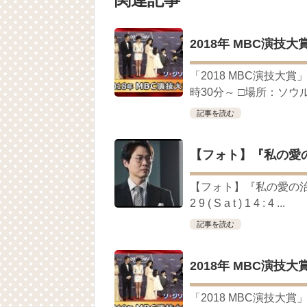
九尾狐外伝 第２話 キム・ジウ チョ・ヒ
九尾狐外伝 メイキング03 ハン・イェス
チョ・ヒョンジェ 조현재 九尾狐外伝
2018年 MBC演
キム・テヒの弟イ・ワン♥イ・ボミ、今日
「ライフ・ オン・ マーズ」2019年11
「2018 MBC演技大賞
(ENG SUB) Behind The Scene Hyun
ェジン / エンジョイ❕
時30分～ □場所：ソウル
ユン・ギュンサン、番組にも登場した愛猫
News
記事を読む
キム・レウォンの影絵遊び！？「黒騎士～
「まず熱く掃除せよ」女優キム・ユジョ
【フォト】『私の愛
(11/26)
【裏芸能】キムユジョンの熱愛彼氏はあ
キム・ユジョン、美しいセルフショットで近況
【フォト】『私の愛の治癒記
キム・ユジョン、新ドラマ「まず熱く掃除せ
2 9 ( S a t ) 1 4 : 4 ...
幻の王女チャミョンゴ エンディング
YUCHUN ♥ LOVE 15 「成均館 5話」
記事を読む
[Fan MV]七日の王妃(7일의 왕비)OST – 정기고 
俳優カン・ギヨン、突然の熱愛宣言…「キム
2018年 MBC演
「2018 MBC演技大賞