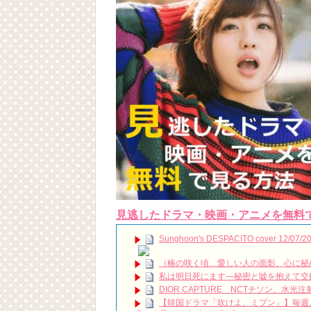
見逃したドラマ・映画・アニメを無料
Sunghoon's DESPACITO cover 12/07/20
（椿の咲く頃…愛しい人の面影、心に秘めて）
私は明日死にます―秘密と嘘を抱えて交
DIOR CAPTURE NCTチソン、水
【韓国ドラマ「吹けよ、ミプン」】毎週月