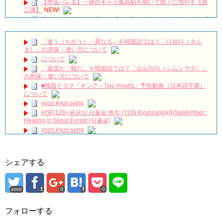
【年収バレる】一発のギャラ最高額を聞いて徐々に増やす【第
二弾】
NEW!
[3차 티저] 사랑 없는(?) 솔로들의 동거 리얼리티🔥 일상이 시트콤
이 되는 구기동 매직🏠 #구기동프렌즈 EP.0
NEW!
チョン・ウンウ急逝…享年40歳｜最後のSNS投稿に隠された意
「違う（ちがう）・異なる」を韓国語では？「다르다（タル
味とは？韓国俳優の突然の別れ
NEW!
ダ）」の意味・使い方について
韓国映画【母とわたしの3日間】完！概要|感想 12/30/2023
について
no.112
NEW!
「退屈だ・暇だ」を韓国語では？「심심하다（シムシマダ）」
The Untold Collapse of Yoo Ah-in
NEW!
の意味・使い方について
ユン・シユン＆イ・ユヨン主演「親愛なる判事様」視聴率7.8％
■韓国ドラマ『キング～Two Hearts』予告動画（日本語字幕）
で水木ドラマ1位をキープ Big News TV
NEW!
について
【衝撃】小笠原慎之介、甲子園初登板へ🔥「僕はロボットじゃ
yoon kyun sang
ない」伝統の一戦で覚醒なるか⚾
NEW!
HSF(126)-윤균상 서울숲 벤치 (YUN Kyunsang)(4)September::
21世紀の大君夫人DUET💓#韓国ドラマ #21世紀の大君夫人
Healing in Seoul Forest (서울숲)
#disneyplus #iu #byeonwooseok
yoon kyun sang
ハン・ヘジン 한혜진 – (선공개) 강남 3대 얼짱 출신 &#39;한혜진
ユン・ギュンサン主演「潜入弁護人」第1回特別公開！
언니&#39; (ft. 도여니의 학창시절) | 편 먹고 갈래요? 밥블레스유 2
bobblessyou2 EP.18
九尾狐外伝 第２話 キム・ジウ チョ・ヒョンジェ
ソン・ヘギョ – ソンヘギョ キスまとめ
九尾狐外伝 メイキング03 ハン・イェスル
シェアする
ハン・ヘジン 한혜진 – Still We (여전히 우리는)
チョ・ヒョンジェ 조현재 九尾狐外伝 制作発表会
한가인 –
キム・テヒの弟イ・ワン♥イ・ボミ、今日（28日）結婚……
「ライフ・ オン・ マーズ」2019年11月2日TSUTAYAにて先行
error
0
0
レンタル開始！
「まず熱く掃除せよ」女優キム・ユジョン、「健康がとても回
復…痩せたのはソン・ジェリムのせい!? 」 (11/26)
(ENG SUB) Behind The Scene Hyun Bin 현빈❤️ 손예진 Son Ye
フォローする
Jin-Crash Landing On You/ヒョンビン❤️ソンイェジン / エンジョイ❕
【裏芸能】キムユジョンの熱愛彼氏はあの大物俳優
キム・ユジョン、美しいセルフショットで近況を伝える“会いた