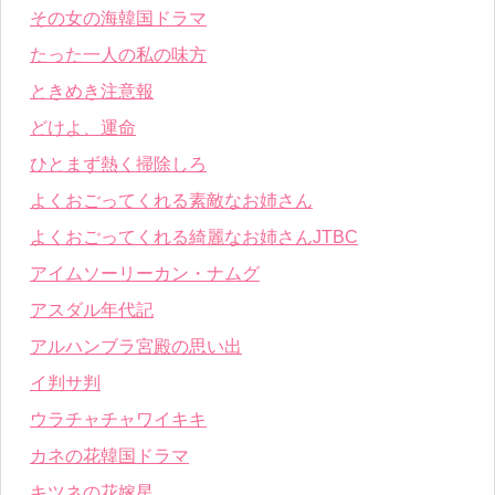
その女の海韓国ドラマ
たった一人の私の味方
ときめき注意報
どけよ、運命
ひとまず熱く掃除しろ
よくおごってくれる素敵なお姉さん
よくおごってくれる綺麗なお姉さんJTBC
アイムソーリーカン・ナムグ
アスダル年代記
アルハンブラ宮殿の思い出
イ判サ判
ウラチャチャワイキキ
カネの花韓国ドラマ
キツネの花嫁星