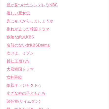
僕が見つけたシンデレラNBC
優しい魔女伝
先にキスからしましょうか
別れが去った韓国ドラマ
危険な約束KBS
名前のない女KBSDrama
吹けよ、ミプン
哲仁王后TvN
大君韓国ドラマ
女神降臨
婿殿オ・ジャクトゥ
小さな神の子どもたち
師任堂(サイムダン)