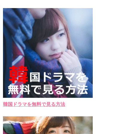
チョ・ヒョンジェ 조현재 九尾狐外伝 制作発表会
キム・テヒの弟イ・ワン♥イ・ボミ、今日（28日）結婚……
「ライフ・ オン・ マーズ」2019年11月2日TSUTAYAにて先行
レンタル開始！
(ENG SUB) Behind The Scene Hyun Bin 현빈❤️ 손예진 Son Ye
Jin-Crash Landing On You/ヒョンビン❤️ソンイェジン / エンジョイ❕
ユン・ギュンサン、番組にも登場した愛猫が急死…イ・ソンギ
ョンら同僚芸能人から慰めの言葉が続々 – Taka News
キム・レウォンの影絵遊び！？「黒騎士～永遠の約束～」メイ
キングを一部公開（DVD-SET2特典映像より）
「まず熱く掃除せよ」女優キム・ユジョン、「健康がとても回
復…痩せたのはソン・ジェリムのせい!? 」 (11/26)
【裏芸能】キムユジョンの熱愛彼氏はあの大物俳優
キム・ユジョン、美しいセルフショットで近況を伝える“会いた
いでしょ？” Big News TV
キム・ユジョン、新ドラマ「まず熱く掃除せよ」に出演確
定…“台本を見た瞬間惹かれた” 20180123
韓国ドラマを無料で見る方法
幻の王女チャミョンゴ エンディング
YUCHUN ♥ LOVE 15 「成均館 5話」
[Fan MV]七日の王妃(7일의 왕비)OST – 정기고 (Junggigo) – 그
리고 그려도 (Miss You In My Heart)
俳優カン・ギヨン、突然の熱愛宣言…「キム秘書がなぜそう
か」出演で話題 Big News TV