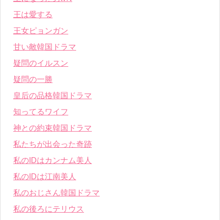
王は愛する
王女ピョンガン
甘い敵韓国ドラマ
疑問のイルスン
疑問の一勝
皇后の品格韓国ドラマ
知ってるワイフ
神との約束韓国ドラマ
私たちが出会った奇跡
私のIDはカンナム美人
私のIDは江南美人
私のおじさん韓国ドラマ
私の後ろにテリウス