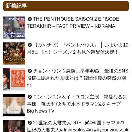
新着記事
THE PENTHOUSE SAISON 2 EPISODE
TERAKHIR – FAST PRIVIEW – KDRAMA
【ぷちナビ】『ペントハウス』 │ いよいよ10
月5日（木）シーズン２も見放題配信決定！
チョン・ウンウ急逝…享年40歳｜最後のSNS
投稿に隠された意味とは？韓国俳優の突然の別
れ
ユン・シユン＆イ・ユヨン主演「親愛なる判
事様」視聴率7.8％で水木ドラマ1位をキープ
Big News TV
21世紀の大君夫人DUET💓#韓国ドラマ #21
世紀の大君夫人#disneyplus #iu #byeonwooseok