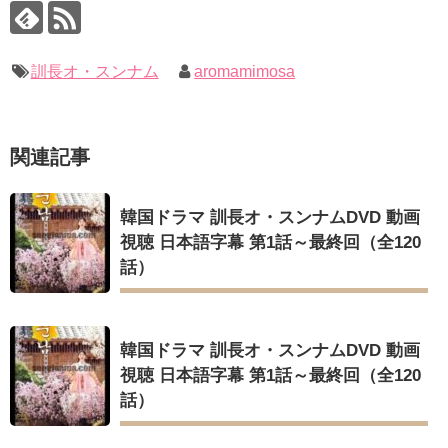
ユン・ギュンサン、番組にも登場した愛猫が急死…イ・ソンギ
いでしょ？” Big News TV
ョンら同僚芸能人から慰めの言葉が続々 – Taka News
キム・ユジョン、新ドラマ「まず熱く掃除せよ」に出演確
キム・レウォンの影絵遊び！？「黒騎士～永遠の約束～」メイ
定…“台本を見た瞬間惹かれた” 20180123
キングを一部公開（DVD-SET2特典映像より）
幻の王女チャミョンゴ エンディング
訓長オ・スンナム
aromamimosa
YUCHUN ♥ LOVE 15 「成均館 5話」
[Fan MV]七日の王妃(7일의 왕비)OST – 정기고 (Junggigo) – 그
리고 그려도 (Miss You In My Heart)
俳優カン・ギヨン、突然の熱愛宣言…「キム秘書がなぜそう
関連記事
か」出演で話題 Big News TV
Powered by livedoor 相互RSS
韓国ドラマ 訓長オ・スンナムDVD 動画
視聴 日本語字幕 第1話～最終回（全120
話）
Powered by livedoor 相互RSS
韓国ドラマ 訓長オ・スンナムDVD 動画
視聴 日本語字幕 第1話～最終回（全120
話）