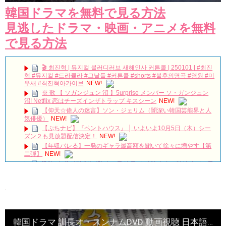
韓国ドラマを無料で見る方法
見逃したドラマ・映画・アニメを無料
で見る方法
🎬 최진혁 | 뮤지컬 블러디러브 새해인사 커튼콜 | 250101 | #최진
혁 #뮤지컬 #드라큘라 #그날들 #커튼콜 #shorts #불후의명곡 #영원 #미
우새 #최진혁아카이브
NEW!
※ 歌 【 ソガンジュン 沼 】5urprise メンバー ソ・ガンジュン
沼! Netflix 恋はチーズインザトラップ キスシーン
NEW!
【仰天☆偉人の迷言】ソン・ジェリム（闇深い韓国芸能界と人
気俳優）
NEW!
【ぷちナビ】『ペントハウス』 │ いよいよ10月5日（木）シー
ズン２も見放題配信決定！
NEW!
【年収バレる】一発のギャラ最高額を聞いて徐々に増やす【第
二弾】
NEW!
[3차 티저] 사랑 없는(?) 솔로들의 동거 리얼리티🔥 일상이 시트콤
이 되는 구기동 매직🏠 #구기동프렌즈 EP.0
NEW!
チョン・ウンウ急逝…享年40歳｜最後のSNS投稿に隠された意
味とは？韓国俳優の突然の別れ
NEW!
韓国映画【母とわたしの3日間】完！概要|感想 12/30/2023
no.112
NEW!
The Untold Collapse of Yoo Ah-in
NEW!
韓国ドラマ 訓長オ・スンナムDVD 動画視聴 日本語字幕 第1話～最終回（全120話）
ユン・シユン＆イ・ユヨン主演「親愛なる判事様」視聴率7.8％