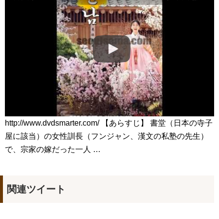
で水木ドラマ1位をキープ Big News TV
NEW!
【衝撃】小笠原慎之介、甲子園初登板へ🔥「僕はロボットじゃ
ない」伝統の一戦で覚醒なるか⚾
NEW!
21世紀の大君夫人DUET💓#韓国ドラマ #21世紀の大君夫人
#disneyplus #iu #byeonwooseok
「違う（ちがう）・異なる」を韓国語では？「다르다（タル
ダ）」の意味・使い方について
について
「退屈だ・暇だ」を韓国語では？「심심하다（シムシマダ）」
の意味・使い方について
■韓国ドラマ『キング～Two Hearts』予告動画（日本語字幕）
について
yoon kyun sang
HSF(126)-윤균상 서울숲 벤치 (YUN Kyunsang)(4)September::
http://www.dvdsmarter.com/ 【あらすじ】 書堂（日本の寺子
Healing in Seoul Forest (서울숲)
屋に該当）の女性訓長（フンジャン、漢文の私塾の先生）
yoon kyun sang
ユン・ギュンサン主演「潜入弁護人」第1回特別公開！
で、宗家の嫁だった一人 …
ハン・ヘジン 한혜진 – (선공개) 강남 3대 얼짱 출신 &#39;한혜진
언니&#39; (ft. 도여니의 학창시절) | 편 먹고 갈래요? 밥블레스유 2
bobblessyou2 EP.18
ソン・ヘギョ – ソンヘギョ キスまとめ
関連ツイート
ハン・ヘジン 한혜진 – Still We (여전히 우리는)
한가인 –
九尾狐外伝 第２話 キム・ジウ チョ・ヒョンジェ
九尾狐外伝 メイキング03 ハン・イェスル