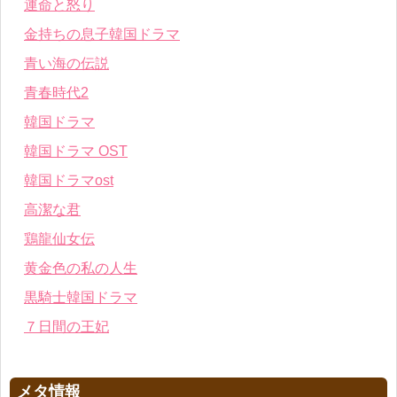
運命と怒り
金持ちの息子韓国ドラマ
青い海の伝説
青春時代2
韓国ドラマ
韓国ドラマ OST
韓国ドラマost
高潔な君
鶏龍仙女伝
黄金色の私の人生
黒騎士韓国ドラマ
７日間の王妃
メタ情報