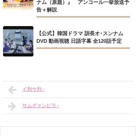
ナム（原題）』 アンコール一挙放送予
告＋解説
【公式】韓国ドラマ 訓長オ･スンナム
DVD 動画視聴 日語字幕 全120話予定
イ判サ判 -
サムグァンビラ -