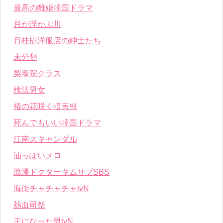
最高の離婚韓国ドラマ
月が浮かぶ川
月桂樹洋服店の紳士たち
未分類
梨泰院クラス
検法男女
椿の花咲く頃동백
死んでもいい韓国ドラマ
江南スキャンダル
油っぽいメロ
浪漫ドクターキムサブSBS
海街チャチャチャtvN
熱血司祭
王になった男tvN