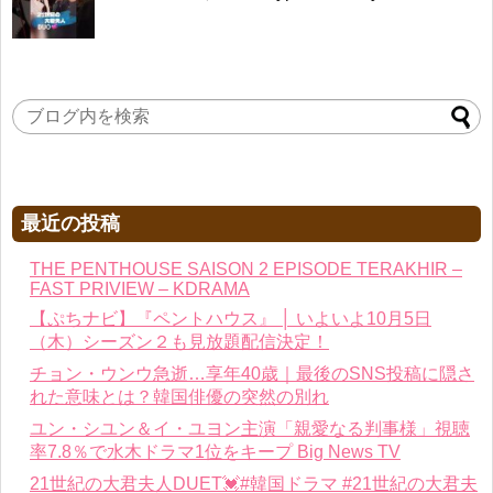
最近の投稿
THE PENTHOUSE SAISON 2 EPISODE TERAKHIR –
FAST PRIVIEW – KDRAMA
【ぷちナビ】『ペントハウス』 │ いよいよ10月5日
（木）シーズン２も見放題配信決定！
チョン・ウンウ急逝…享年40歳｜最後のSNS投稿に隠さ
れた意味とは？韓国俳優の突然の別れ
ユン・シユン＆イ・ユヨン主演「親愛なる判事様」視聴
率7.8％で水木ドラマ1位をキープ Big News TV
21世紀の大君夫人DUET💓#韓国ドラマ #21世紀の大君夫