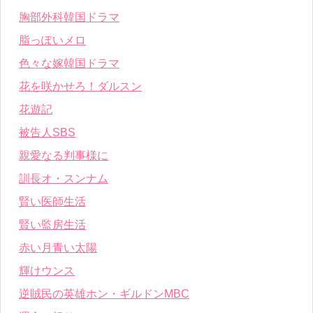
胸部外科韓国ドラマ
脂っぽいメロ
色々な嫁韓国ドラマ
花を咲かせろ！ダルスン
花遊記
被告人SBS
親愛なる判事様に
訓長オ・スンナム
賢い医師生活
賢い監房生活
赤い月青い太陽
輝けウンス
逆賊民の英雄ホン・ギルドンMBC