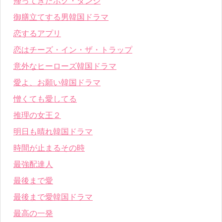
帰ってきたポク・ダンジ
御膳立てする男韓国ドラマ
恋するアプリ
恋はチーズ・イン・ザ・トラップ
意外なヒーローズ韓国ドラマ
愛よ、お願い韓国ドラマ
憎くても愛してる
推理の女王２
明日も晴れ韓国ドラマ
時間が止まるその時
最強配達人
最後まで愛
最後まで愛韓国ドラマ
最高の一発