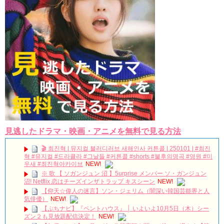
Powered by livedoor 相互RSS
見逃したドラマ・映画・アニメを無料で見る方法
🎬 최진혁 | 뮤지컬 블러디러브 새해인사 커튼콜 | 250101 | #최진
혁 #뮤지컬 #드라큘라 #그날들 #커튼콜 #shorts #불후의명곡 #영원 #미
우새 #최진혁아카이브
NEW!
※ 歌 【 ソガンジュン 沼 】5urprise メンバー ソ・ガンジュン
沼! Netflix 恋はチーズインザトラップ キスシーン
NEW!
【仰天☆偉人の迷言】ソン・ジェリム（闇深い韓国芸能界と人
気俳優）
NEW!
【ぷちナビ】『ペントハウス』 │ いよいよ10月5日（木）シー
ズン２も見放題配信決定！
NEW!