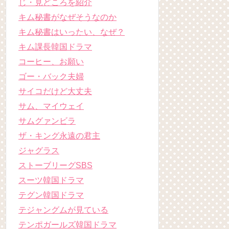
じ・見どころを紹介
キム秘書がなぜそうなのか
キム秘書はいったい、なぜ？
キム課長韓国ドラマ
コーヒー、お願い
ゴー・バック夫婦
サイコだけど大丈夫
サム、マイウェイ
サムグァンビラ
ザ・キング永遠の君主
ジャグラス
ストーブリーグSBS
スーツ韓国ドラマ
テグン韓国ドラマ
テジャングムが見ている
テンポガールズ韓国ドラマ