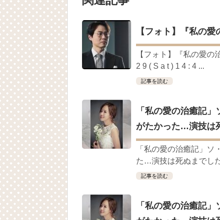
「ライフ・ オン・ マーズ」2019年11
(ENG SUB) Behind The Scene Hyun
ェジン / エンジョイ❕
【フォト】『私の愛
ユン・ギュンサン、番組にも登場した愛猫
News
キム・レウォンの影絵遊び！？「黒騎士～
【フォト】『私の愛の治癒記
2 9 ( S a t ) 1 4 : 4 ...
「まず熱く掃除せよ」女優キム・ユジョ
(11/26)
記事を読む
【裏芸能】キムユジョンの熱愛彼氏はあ
キム・ユジョン、美しいセルフショットで近況
キム・ユジョン、新ドラマ「まず熱く掃除せ
「私の愛の治癒記」
幻の王女チャミョンゴ エンディング
YUCHUN ♥ LOVE 15 「成均館 5話」
がたかった…演技は
[Fan MV]七日の王妃(7일의 왕비)OST – 정기고 
俳優カン・ギヨン、突然の熱愛宣言…「キム
「私の愛の治癒記」ソ
た…演技は死ぬまでした
記事を読む
Powered by livedoor 相互RSS
「私の愛の治癒記」