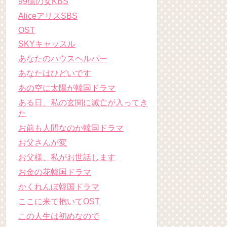
99億の女KBS
AliceアリスSBS
OST
SKYキャッスル
あなたのハウスヘルパー
あなたはひどいです
あの空に太陽が韓国ドラマ
ある日、私の玄関に滅亡が入ってき
た
お前も人間なのか韓国ドラマ
お父さんが変
お父様、私がお世話します
お金の花韓国ドラマ
かくれんぼ韓国ドラマ
ここに来て抱いてOST
この人生は初めなので