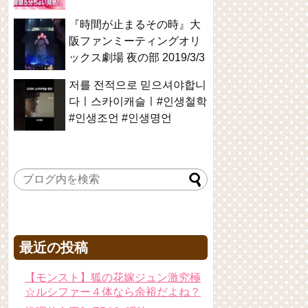
『時間が止まるその時』大
阪ファンミーティングオリ
ックス劇場 夜の部 2019/3/3
저를 전적으로 믿으셔야합니
다ㅣ스카이캐슬ㅣ#인생철학
#인생조언 #인생명언
最近の投稿
【モンスト】狐の花嫁ジュン激究極
☆ルシファー４体なら余裕だよね？