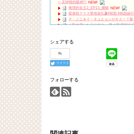
一见钟情的眼神💘
NEW!
推理的女王2_EP13_曖昧
NEW!
梨泰院クラス聖地巡礼🎬#韓国 #韓国旅行
チ・ジニ＆イ・キュヒョンがキス！？新
「私の恋したテリウス 」第４回 冒頭５
It’s been 7 years since Hotel Del L
『時間が止まるその時』大阪ファンミーティン
シェアする
「違う（ちがう）・異なる」を韓国語で
について
「退屈だ・暇だ」を韓国語では？「심심
■韓国ドラマ『キング～Two Hearts
ツイート
yoon kyun sang
HSF(126)-윤균상 서울숲 벤치 (YUN Kyunsang
yoon kyun sang
フォローする
ユン・ギュンサン主演「潜入弁護人」第
ハン・ヘジン 한혜진 – (선공개) 강남 3대 얼
요? 밥블레스유 2 bobblessyou2 EP.18
ソン・ヘギョ – ソンヘギョ キスまとめ
ハン・ヘジン 한혜진 – Still We (여전히 
한가인 –
九尾狐外伝 第２話 キム・ジウ チョ・ヒ
九尾狐外伝 メイキング03 ハン・イェス
チョ・ヒョンジェ 조현재 九尾狐外伝
キム・テヒの弟イ・ワン♥イ・ボミ、今日
関連記事