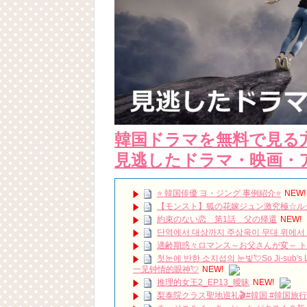
韓国ドラマを無料で見る
見逃したドラマ・映画・
⭐️ 韓国俳優 ヨ・ジング 事例紹介⭐️
NEW!
【モンスト】狐の花嫁ジュン激究極☆ル
約束のない恋 第1話 父の帰還
NEW!
단역에서 대상까지 주상욱이 무대 위에서 끝내
適齢期惑々ロマンス～お父さんが変～ 
첫눈에 반한 소지섭의 눈빛💘So Ji-sub's
一见钟情的眼神💘
NEW!
推理的女王2_EP13_曖昧
NEW!
梨泰院クラス聖地巡礼🎬#韓国 #韓国旅行