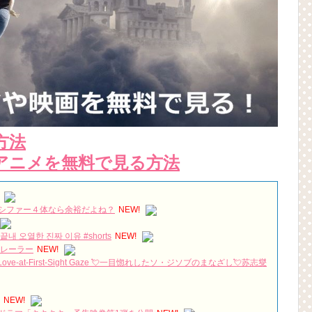
方法
アニメを無料で見る方法
シファー４体なら余裕だよね？
NEW!
 오열한 진짜 이유 #shorts
NEW!
トレーラー
NEW!
 Love-at-First-Sight Gaze 💘一目惚れしたソ・ジソブのまなざし💘苏志燮
NEW!