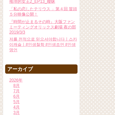
推理的女王2_EP13_曖昧
「私の恋したテリウス 」第４回 冒頭
５分映像公開！
『時間が止まるその時』大阪ファン
ミーティングオリックス劇場 夜の部
2019/3/3
저를 전적으로 믿으셔야합니다ㅣ스카
이캐슬ㅣ#인생철학 #인생조언 #인생
명언
アーカイブ
2026年
8月
7月
6月
5月
4月
3月