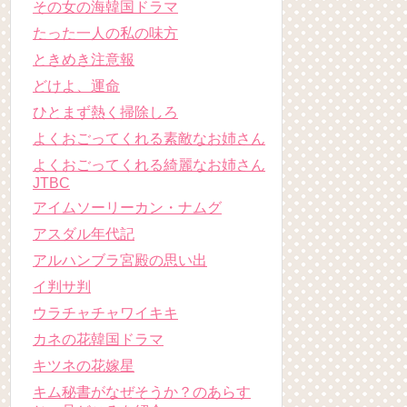
その女の海韓国ドラマ
たった一人の私の味方
ときめき注意報
どけよ、運命
ひとまず熱く掃除しろ
よくおごってくれる素敵なお姉さん
よくおごってくれる綺麗なお姉さん
JTBC
アイムソーリーカン・ナムグ
アスダル年代記
アルハンブラ宮殿の思い出
イ判サ判
ウラチャチャワイキキ
カネの花韓国ドラマ
キツネの花嫁星
キム秘書がなぜそうか？のあらす