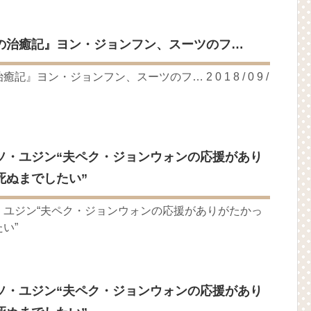
月2日TSUTAYAにて先行レンタル開始！
 Bin 현빈❤️ 손예진 Son Ye Jin-Crash Landing On You/ヒョンビン❤️ソンイ
の治癒記』ヨン・ジョンフン、スーツのフ…
が急死…イ・ソンギョンら同僚芸能人から慰めの言葉が続々 – Taka
永遠の約束～」メイキングを一部公開（DVD-SET2特典映像より）
』ヨン・ジョンフン、スーツのフ… 2 0 1 8 / 0 9 /
ン、「健康がとても回復…痩せたのはソン・ジェリムのせい!? 」
の大物俳優
を伝える“会いたいでしょ？” Big News TV
よ」に出演確定…“台本を見た瞬間惹かれた” 20180123
ソ・ユジン“夫ペク・ジョンウォンの応援があり
死ぬまでしたい”
(Junggigo) – 그리고 그려도 (Miss You In My Heart)
秘書がなぜそうか」出演で話題 Big News TV
・ユジン“夫ペク・ジョンウォンの応援がありがたかっ
い”
ソ・ユジン“夫ペク・ジョンウォンの応援があり