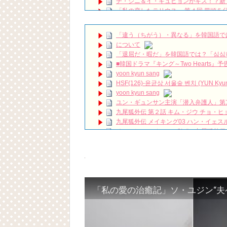
チ・ジニ＆イ・キュヒョンがキス！？新
「私の恋したテリウス 」第４回 冒頭５
It’s been 7 years since Hotel Del L
『時間が止まるその時』大阪ファンミーティン
「違う（ちがう）・異なる」を韓国語で
ハン・ヘジン 한혜진 – (선공개) 강남 3대 얼
について
요? 밥블레스유 2 bobblessyou2 EP.18
「退屈だ・暇だ」を韓国語では？「심심
ソン・ヘギョ – ソンヘギョ キスまとめ
■韓国ドラマ『キング～Two Hearts
ハン・ヘジン 한혜진 – Still We (여전히 
yoon kyun sang
한가인 –
HSF(126)-윤균상 서울숲 벤치 (YUN Kyunsang
「ライフ・ オン・ マーズ」2019年11
yoon kyun sang
(ENG SUB) Behind The Scene Hyun
ユン・ギュンサン主演「潜入弁護人」第
ェジン / エンジョイ❕
九尾狐外伝 第２話 キム・ジウ チョ・ヒ
ユン・ギュンサン、番組にも登場した愛猫
News
九尾狐外伝 メイキング03 ハン・イェス
キム・レウォンの影絵遊び！？「黒騎士～
チョ・ヒョンジェ 조현재 九尾狐外伝
キム・テヒの弟イ・ワン♥イ・ボミ、今日
「まず熱く掃除せよ」女優キム・ユジョ
(11/26)
【裏芸能】キムユジョンの熱愛彼氏はあ
キム・ユジョン、美しいセルフショットで近況
キム・ユジョン、新ドラマ「まず熱く掃除せ
幻の王女チャミョンゴ エンディング
Powered by livedoor 相互RSS
YUCHUN ♥ LOVE 15 「成均館 5話」
[Fan MV]七日の王妃(7일의 왕비)OST – 정기고 
俳優カン・ギヨン、突然の熱愛宣言…「キム