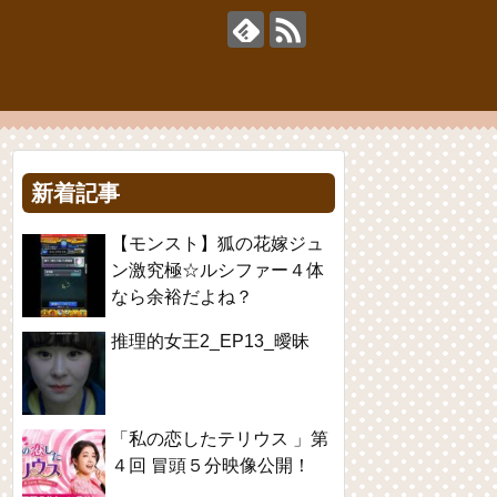
新着記事
【モンスト】狐の花嫁ジュ
ン激究極☆ルシファー４体
なら余裕だよね？
推理的女王2_EP13_曖昧
「私の恋したテリウス 」第
４回 冒頭５分映像公開！