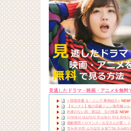
見逃したドラマ・映画・アニメを無料
⭐️ 韓国俳優 ヨ・ジング 事例紹介⭐️
NEW!
【モンスト】狐の花嫁ジュン激究極☆ル
約束のない恋 第1話 父の帰還
NEW!
단역에서 대상까지 주상욱이 무대 위에서 끝내
適齢期惑々ロマンス～お父さんが変～ 
첫눈에 반한 소지섭의 눈빛💘So Ji-sub's