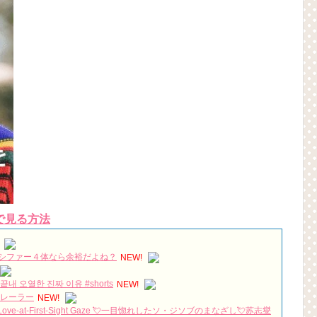
で見る方法
シファー４体なら余裕だよね？
NEW!
 오열한 진짜 이유 #shorts
NEW!
トレーラー
NEW!
 Love-at-First-Sight Gaze 💘一目惚れしたソ・ジソブのまなざし💘苏志燮