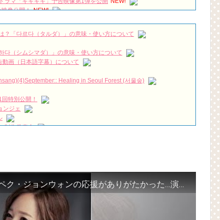
ドラマ「キキキキ」予告映像第1弾を公開
NEW!
分映像公開！
NEW!
una 🏩🌓💜 #IU #아이유 #HotelDelLuna #호텔 델루나
NEW!
グオリックス劇場 夜の部 2019/3/3
NEW!
は？「다르다（タルダ）」の意味・使い方について
짱 출신 &#39;한혜진 언니&#39; (ft. 도여니의 학창시절) | 편 먹고 갈래
하다（シムシマダ）」の意味・使い方について
』予告動画（日本語字幕）について
우리는)
)(4)September:: Healing in Seoul Forest (서울숲)
月2日TSUTAYAにて先行レンタル開始！
 Bin 현빈❤️ 손예진 Son Ye Jin-Crash Landing On You/ヒョンビン❤️ソンイ
1回特別公開！
ョンジェ
が急死…イ・ソンギョンら同僚芸能人から慰めの言葉が続々 – Taka
ル
永遠の約束～」メイキングを一部公開（DVD-SET2特典映像より）
 制作発表会
（28日）結婚……
ン、「健康がとても回復…痩せたのはソン・ジェリムのせい!? 」
の大物俳優
を伝える“会いたいでしょ？” Big News TV
よ」に出演確定…“台本を見た瞬間惹かれた” 20180123
「私の愛の治癒記」ソ・ユジン“夫ペク・ジョンウォンの応援がありがたかった…演技は死ぬまでしたい”
(Junggigo) – 그리고 그려도 (Miss You In My Heart)
秘書がなぜそうか」出演で話題 Big News TV