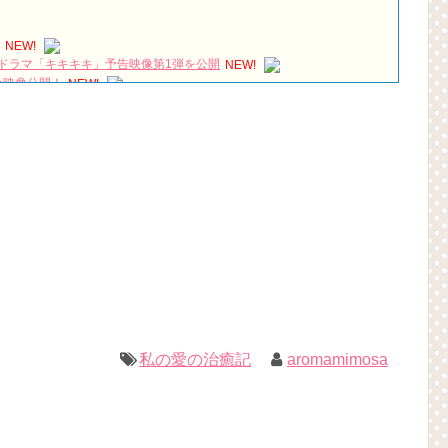
NEW!
ドラマ「キキキキ」予告映像第1弾を公開
NEW!
分映像公開！
NEW!
una 🏩🌓💜 #IU #아이유 #HotelDelLuna #호텔 델루나
NEW!
グオリックス劇場 夜の部 2019/3/3
NEW!
は？「다르다（タルダ）」の意味・使い方について
하다（シムシマダ）」の意味・使い方について
』予告動画（日本語字幕）について
)(4)September:: Healing in Seoul Forest (서울숲)
1回特別公開！
짱 출신 &#39;한혜진 언니&#39; (ft. 도여니의 학창시절) | 편 먹고 갈래
우리는)
私の愛の治癒記
aromamimosa
ョンジェ
ル
 制作発表会
（28日）結婚……