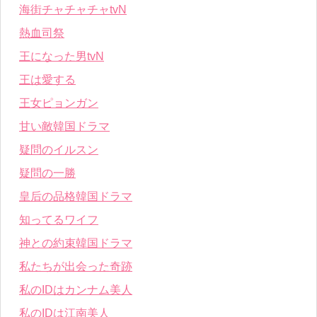
海街チャチャチャtvN
熱血司祭
王になった男tvN
王は愛する
王女ピョンガン
甘い敵韓国ドラマ
疑問のイルスン
疑問の一勝
皇后の品格韓国ドラマ
知ってるワイフ
神との約束韓国ドラマ
私たちが出会った奇跡
私のIDはカンナム美人
私のIDは江南美人