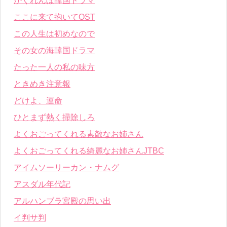
かくれんぼ韓国ドラマ
ここに来て抱いてOST
この人生は初めなので
その女の海韓国ドラマ
たった一人の私の味方
ときめき注意報
どけよ、運命
ひとまず熱く掃除しろ
よくおごってくれる素敵なお姉さん
よくおごってくれる綺麗なお姉さんJTBC
アイムソーリーカン・ナムグ
アスダル年代記
アルハンブラ宮殿の思い出
イ判サ判