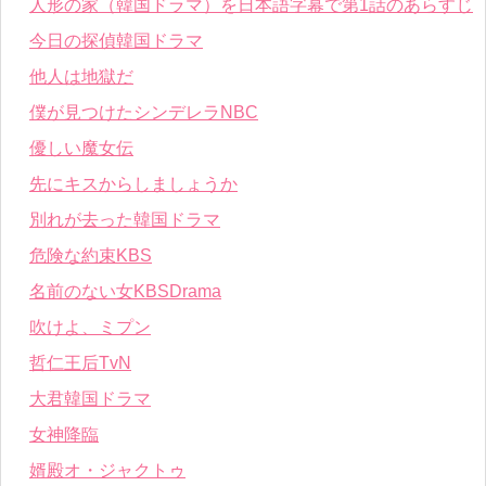
人形の家（韓国ドラマ）を日本語字幕で第1話のあらすじ
今日の探偵韓国ドラマ
他人は地獄だ
僕が見つけたシンデレラNBC
優しい魔女伝
先にキスからしましょうか
別れが去った韓国ドラマ
危険な約束KBS
名前のない女KBSDrama
吹けよ、ミプン
哲仁王后TvN
大君韓国ドラマ
女神降臨
婿殿オ・ジャクトゥ