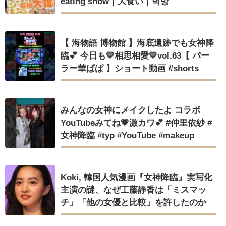
eating show｜大食い｜먹방
【 海物語 博物館 】海底遺跡でも女神降
臨💕 今日も💙相思相愛💙vol.63【 パー
ラー華ぱぱ 】ショート動画 #shorts
みんなの女神にメイクしたよ コラボ
YouTubeみてね💗激カワ💕︎ #仲里依紗 #
女神降臨 #typ #YouTube #makeup
Koki, 韓国人気漫画『女神降臨』実写化
主演の謎、なぜ工藤静香は「ミスマッ
チ」「他の女優と比較」を許したのか