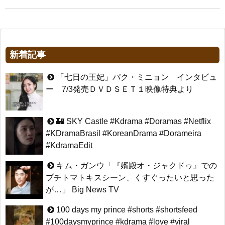
新着記事
「七日の王妃」パク・ミニョン インタビュ
ー 7/3発売ＤＶＤＳＥＴ１映像特典より
🏰 SKY Castle #Kdrama #Doramas #Netflix
#KDramaBrasil #KoreanDrama #Dorameira
#KdramaEdit
キム・ガンウ「『婿殿オ・ジャクドゥ』での
プチトマトキスシーン、くすぐったいと思った
が…」 Big News TV
100 days my prince #shorts #shortsfeed
#100daysmyprince #kdrama #love #viral