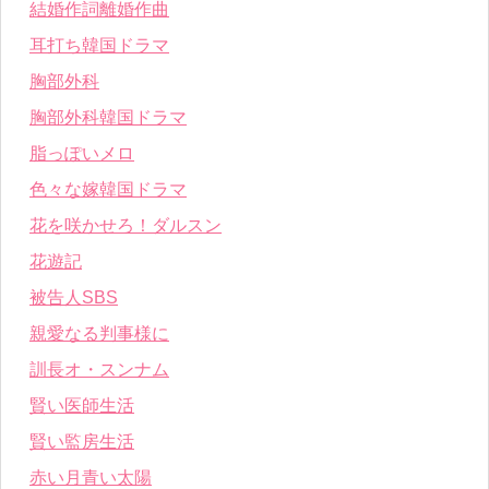
結婚作詞離婚作曲
耳打ち韓国ドラマ
胸部外科
胸部外科韓国ドラマ
脂っぽいメロ
色々な嫁韓国ドラマ
花を咲かせろ！ダルスン
花遊記
被告人SBS
親愛なる判事様に
訓長オ・スンナム
賢い医師生活
賢い監房生活
赤い月青い太陽