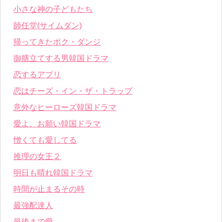
小さな神の子どもたち
師任堂(サイムダン)
帰ってきたポク・ダンジ
御膳立てする男韓国ドラマ
恋するアプリ
恋はチーズ・イン・ザ・トラップ
意外なヒーローズ韓国ドラマ
愛よ、お願い韓国ドラマ
憎くても愛してる
推理の女王２
明日も晴れ韓国ドラマ
時間が止まるその時
最強配達人
最後まで愛