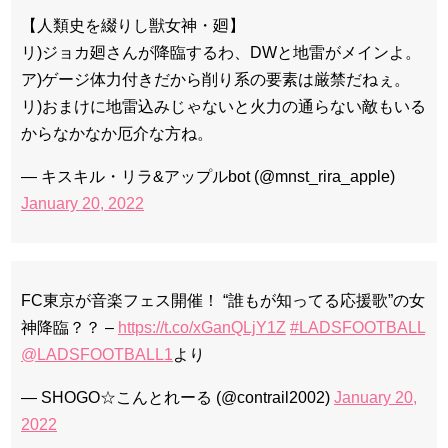
【人類史を綴りし獣女神・廻】
リ)ジョカ廻さんが降臨するわ、DWと地雷がメインよ。
ア)ゲージ体力付きだから削り系の要素は厳禁だねぇ。
リ)おまけに地雷込みじゃないと火力の通らない敵もいる
からなかなか厄介な方ね。
— キスキル・リラ&アップルbot (@mnst_rira_apple)
January 20, 2022
FC東京が音楽フェス開催！ “誰もが知ってる応援歌”の女
神降臨？？ –
https://t.co/xGanQLjY1Z
#LADSFOOTBALL
@LADSFOOTBALL1
より
— SHOGO☆こんとれーる (@contrail2002)
January 20,
2022