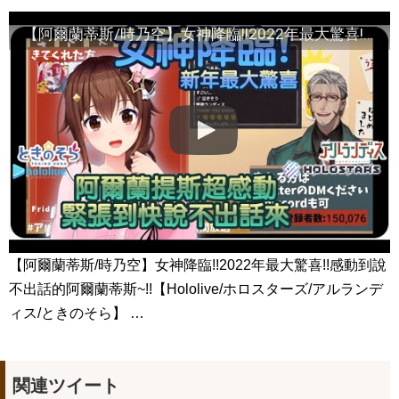
[MV] Jang Woo Ram(장우람)- Right Now To You (지금 너에게)
(The Miracle We Met OST Part 4)
NEW!
【阿爾蘭蒂斯/時乃空】女神降臨!!2022年最大驚喜!!感動到說不出話的阿爾蘭蒂斯~!!【Hololive/ホロスターズ/アルランディス/ときのそら】 | 渣翻譯Vtuber
ENA 디렉터스 아레나 Jang Keun-Suk #장근석 #JangKeunSuk
#チャン・グンソク #จางกึนซอก #张根硕
NEW!
100 days my prince #shorts #shortsfeed #100daysmyprince
#kdrama #love #viral #fadeaway
NEW!
『おちょやん』杉咲花の「人形の家」に込められた再生への祈
り 千代に課せられた“義務”
NEW!
「違う（ちがう）・異なる」を韓国語では？「다르다（タル
ダ）」の意味・使い方について
について
「退屈だ・暇だ」を韓国語では？「심심하다（シムシマダ）」
の意味・使い方について
■韓国ドラマ『キング～Two Hearts』予告動画（日本語字幕）
について
yoon kyun sang
HSF(126)-윤균상 서울숲 벤치 (YUN Kyunsang)(4)September::
【阿爾蘭蒂斯/時乃空】女神降臨!!2022年最大驚喜!!感動到說
Healing in Seoul Forest (서울숲)
不出話的阿爾蘭蒂斯~!!【Hololive/ホロスターズ/アルランデ
yoon kyun sang
ユン・ギュンサン主演「潜入弁護人」第1回特別公開！
ィス/ときのそら】 …
ハン・ヘジン 한혜진 – (선공개) 강남 3대 얼짱 출신 &#39;한혜진
언니&#39; (ft. 도여니의 학창시절) | 편 먹고 갈래요? 밥블레스유 2
bobblessyou2 EP.18
ソン・ヘギョ – ソンヘギョ キスまとめ
関連ツイート
ハン・ヘジン 한혜진 – Still We (여전히 우리는)