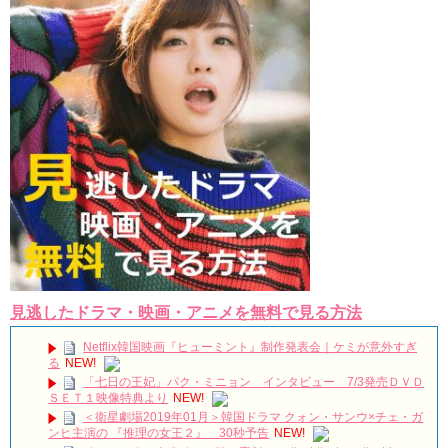
見逃したドラマ・映画・アニメを無料で見る方法
Netflix韓国映画『ヒューミント』制作発表会｜ケミが意外すぎ
る
NEW!
「七日の王妃」パク・ミニョン インタビュー 7/3発売ＤＶＤ
ＳＥＴ１映像特典より
NEW!
＜衛星劇場2019年01月＞韓国ドラマ クォン・サンウ×チェ・ガ
ンヒ主演の 『推理の女王２』 30秒予告
NEW!