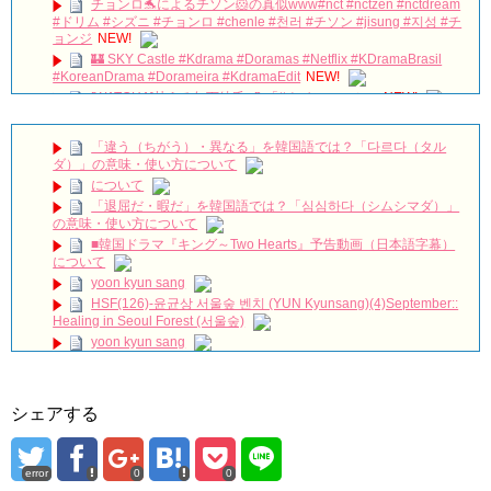
チョンロ🐬によるチソン🐹の真似www#nct #nctzen #nctdream
#ドリム #シズニ #チョンロ #chenle #천러 #チソン #jisung #지성 #チ
ョンジ
NEW!
🏰 SKY Castle #Kdrama #Doramas #Netflix #KDramaBrasil
#KoreanDrama #Dorameira #KdramaEdit
NEW!
[WATCHA]甘える年下彼氏 💕 「#ナインルーム」
NEW!
눈물핑들의 놀이공원 데이트 | 심고갑니다 🌳 Ep.5 (EN)
NEW!
「違う（ちがう）・異なる」を韓国語では？「다르다（タル
キム・ガンウ「『婿殿オ・ジャクドゥ』でのプチトマトキスシ
ダ）」の意味・使い方について
ーン、くすぐったいと思ったが…」 Big News TV
NEW!
について
[MV] Jang Woo Ram(장우람)- Right Now To You (지금 너에게)
「退屈だ・暇だ」を韓国語では？「심심하다（シムシマダ）」
(The Miracle We Met OST Part 4)
NEW!
の意味・使い方について
ENA 디렉터스 아레나 Jang Keun-Suk #장근석 #JangKeunSuk
■韓国ドラマ『キング～Two Hearts』予告動画（日本語字幕）
#チャン・グンソク #จางกึนซอก #张根硕
NEW!
について
100 days my prince #shorts #shortsfeed #100daysmyprince
yoon kyun sang
#kdrama #love #viral #fadeaway
NEW!
HSF(126)-윤균상 서울숲 벤치 (YUN Kyunsang)(4)September::
『おちょやん』杉咲花の「人形の家」に込められた再生への祈
Healing in Seoul Forest (서울숲)
り 千代に課せられた“義務”
NEW!
yoon kyun sang
ハン・ヘジン 한혜진 – (선공개) 강남 3대 얼짱 출신 &#39;한혜진
ユン・ギュンサン主演「潜入弁護人」第1回特別公開！
언니&#39; (ft. 도여니의 학창시절) | 편 먹고 갈래요? 밥블레스유 2
bobblessyou2 EP.18
九尾狐外伝 第２話 キム・ジウ チョ・ヒョンジェ
ソン・ヘギョ – ソンヘギョ キスまとめ
九尾狐外伝 メイキング03 ハン・イェスル
シェアする
ハン・ヘジン 한혜진 – Still We (여전히 우리는)
チョ・ヒョンジェ 조현재 九尾狐外伝 制作発表会
한가인 –
キム・テヒの弟イ・ワン♥イ・ボミ、今日（28日）結婚……
「ライフ・ オン・ マーズ」2019年11月2日TSUTAYAにて先行
error
0
0
レンタル開始！
「まず熱く掃除せよ」女優キム・ユジョン、「健康がとても回