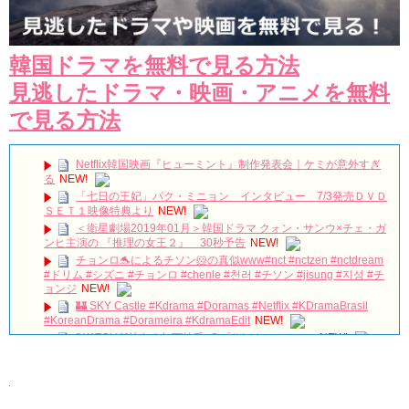
韓国ドラマを無料で見る方法
見逃したドラマ・映画・アニメを無料
で見る方法
Netflix韓国映画『ヒューミント』制作発表会｜ケミが意外すぎ
る
NEW!
「七日の王妃」パク・ミニョン インタビュー 7/3発売ＤＶＤ
ＳＥＴ１映像特典より
NEW!
＜衛星劇場2019年01月＞韓国ドラマ クォン・サンウ×チェ・ガ
ンヒ主演の 『推理の女王２』 30秒予告
NEW!
チョンロ🐬によるチソン🐹の真似www#nct #nctzen #nctdream
#ドリム #シズニ #チョンロ #chenle #천러 #チソン #jisung #지성 #チ
ョンジ
NEW!
🏰 SKY Castle #Kdrama #Doramas #Netflix #KDramaBrasil
#KoreanDrama #Dorameira #KdramaEdit
NEW!
[WATCHA]甘える年下彼氏 💕 「#ナインルーム」
NEW!
눈물핑들의 놀이공원 데이트 | 심고갑니다 🌳 Ep.5 (EN)
NEW!
キム・ガンウ「『婿殿オ・ジャクドゥ』でのプチトマトキスシ
ーン、くすぐったいと思ったが…」 Big News TV
NEW!