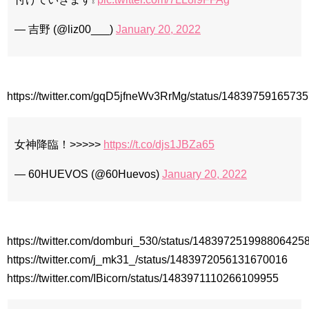
— 吉野 (@liz00___)
January 20, 2022
https://twitter.com/gqD5jfneWv3RrMg/status/1483975916573
女神降臨！>>>>>
https://t.co/djs1JBZa65
— 60HUEVOS (@60Huevos)
January 20, 2022
https://twitter.com/domburi_530/status/148397251998806425
https://twitter.com/j_mk31_/status/1483972056131670016
https://twitter.com/IBicorn/status/1483971110266109955