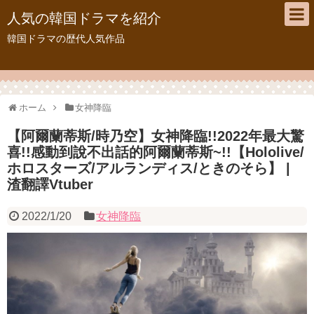
人気の韓国ドラマを紹介
韓国ドラマの歴代人気作品
ホーム
女神降臨
【阿爾蘭蒂斯/時乃空】女神降臨!!2022年最大驚
喜!!感動到說不出話的阿爾蘭蒂斯~!!【Hololive/
ホロスターズ/アルランディス/ときのそら】 |
渣翻譯Vtuber
2022/1/20
女神降臨