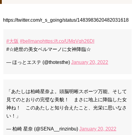
한가인 –
九尾狐外伝 第２話 キム・ジウ チョ・ヒョンジェ
九尾狐外伝 メイキング03 ハン・イェスル
チョ・ヒョンジェ 조현재 九尾狐外伝 制作発表会
https://twitter.com/r_s_going/status/1483983620482031618
キム・テヒの弟イ・ワン♥イ・ボミ、今日（28日）結婚……
「ライフ・ オン・ マーズ」2019年11月2日TSUTAYAにて先行
レンタル開始！
#大阪
#bellmano
https://t.co/UMqVqh26DI
(ENG SUB) Behind The Scene Hyun Bin 현빈❤️ 손예진 Son Ye
#☆絶世の美女ベルマーノに女神降臨☆
Jin-Crash Landing On You/ヒョンビン❤️ソンイェジン / エンジョイ❕
ユン・ギュンサン、番組にも登場した愛猫が急死…イ・ソンギ
— ほっとエステ (@thotesthe)
January 20, 2022
ョンら同僚芸能人から慰めの言葉が続々 – Taka News
キム・レウォンの影絵遊び！？「黒騎士～永遠の約束～」メイ
キングを一部公開（DVD-SET2特典映像より）
「まず熱く掃除せよ」女優キム・ユジョン、「健康がとても回
復…痩せたのはソン・ジェリムのせい!? 」 (11/26)
「あたしは柏崎星奈よ。頭脳明晰スポーツ万能、そして
【裏芸能】キムユジョンの熱愛彼氏はあの大物俳優
キム・ユジョン、美しいセルフショットで近況を伝える“会いた
見てのとおりの完璧な美貌！ まさに地上に降臨した女
いでしょ？” Big News TV
神ね！ このあたしと知り合えたこと、光栄に思いなさ
キム・ユジョン、新ドラマ「まず熱く掃除せよ」に出演確
定…“台本を見た瞬間惹かれた” 20180123
い！」
幻の王女チャミョンゴ エンディング
YUCHUN ♥ LOVE 15 「成均館 5話」
— 柏崎 星奈 (@SENA__rinzinbu)
January 20, 2022
[Fan MV]七日の王妃(7일의 왕비)OST – 정기고 (Junggigo) – 그