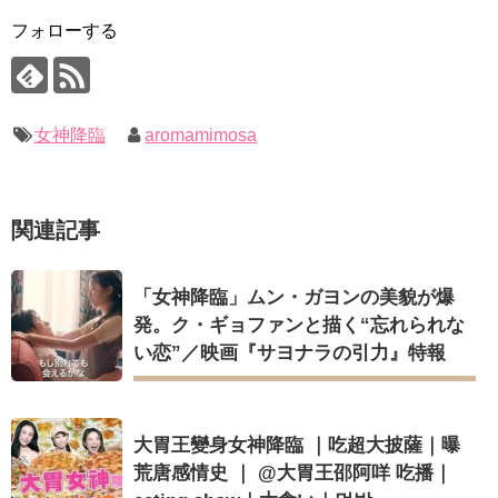
復…痩せたのはソン・ジェリムのせい!? 」 (11/26)
(ENG SUB) Behind The Scene Hyun Bin 현빈❤️ 손예진 Son Ye
フォローする
Jin-Crash Landing On You/ヒョンビン❤️ソンイェジン / エンジョイ❕
【裏芸能】キムユジョンの熱愛彼氏はあの大物俳優
キム・ユジョン、美しいセルフショットで近況を伝える“会いた
ユン・ギュンサン、番組にも登場した愛猫が急死…イ・ソンギ
いでしょ？” Big News TV
ョンら同僚芸能人から慰めの言葉が続々 – Taka News
キム・ユジョン、新ドラマ「まず熱く掃除せよ」に出演確
キム・レウォンの影絵遊び！？「黒騎士～永遠の約束～」メイ
定…“台本を見た瞬間惹かれた” 20180123
キングを一部公開（DVD-SET2特典映像より）
幻の王女チャミョンゴ エンディング
女神降臨
aromamimosa
YUCHUN ♥ LOVE 15 「成均館 5話」
[Fan MV]七日の王妃(7일의 왕비)OST – 정기고 (Junggigo) – 그
리고 그려도 (Miss You In My Heart)
俳優カン・ギヨン、突然の熱愛宣言…「キム秘書がなぜそう
関連記事
か」出演で話題 Big News TV
Powered by livedoor 相互RSS
「女神降臨」ムン・ガヨンの美貌が爆
発。ク・ギョファンと描く“忘れられな
い恋”／映画『サヨナラの引力』特報
Powered by livedoor 相互RSS
​大胃王變身女神降臨 ｜吃超大披薩｜曝
荒唐感情史​ ｜ @大胃王邵阿咩 吃播｜