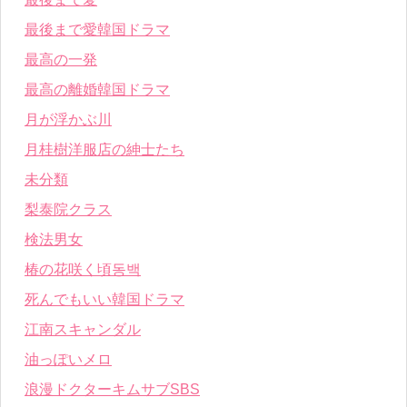
最後まで愛韓国ドラマ
最高の一発
最高の離婚韓国ドラマ
月が浮かぶ川
月桂樹洋服店の紳士たち
未分類
梨泰院クラス
検法男女
椿の花咲く頃동백
死んでもいい韓国ドラマ
江南スキャンダル
油っぽいメロ
浪漫ドクターキムサブSBS