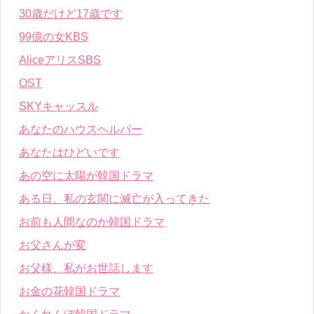
30歳だけど17歳です
99億の女KBS
AliceアリスSBS
OST
SKYキャッスル
あなたのハウスヘルパー
あなたはひどいです
あの空に太陽が韓国ドラマ
ある日、私の玄関に滅亡が入ってきた
お前も人間なのか韓国ドラマ
お父さんが変
お父様、私がお世話します
お金の花韓国ドラマ