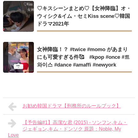
♡キスシーンまとめ♡【女神降臨】オ・
ウィシク&イム・セミKiss scene♡韓国
ドラマ2021年
女神降臨！？ #twice #momo があまり
にも可愛すぎる件🥰 #kpop #once #트
와이스 #dance #amaffi #newyork
お勧め韓国ドラマ【刑務所のルールブック】
【予告編#1】高潔な君 (2015) - ソンフン,キム・
ジェギョン,キム・ドンソク 原題：Noble, My
Love