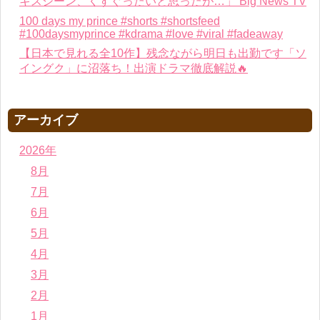
キスシーン、くすぐったいと思ったが…」 Big News TV
100 days my prince #shorts #shortsfeed
#100daysmyprince #kdrama #love #viral #fadeaway
【日本で見れる全10作】残念ながら明日も出勤です「ソ
イングク」に沼落ち！出演ドラマ徹底解説🔥
アーカイブ
2026年
8月
7月
6月
5月
4月
3月
2月
1月