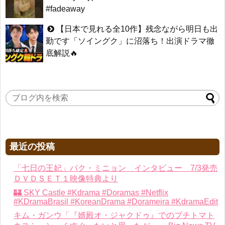
#fadeaway
【日本で見れる全10作】残念ながら明日も出
勤です「ソイングク」に沼落ち！出演ドラマ徹
底解説🔥
最近の投稿
「七日の王妃」パク・ミニョン インタビュー 7/3発売
ＤＶＤＳＥＴ１映像特典より
🏰 SKY Castle #Kdrama #Doramas #Netflix
#KDramaBrasil #KoreanDrama #Dorameira #KdramaEdit
キム・ガンウ「『婿殿オ・ジャクドゥ』でのプチトマト