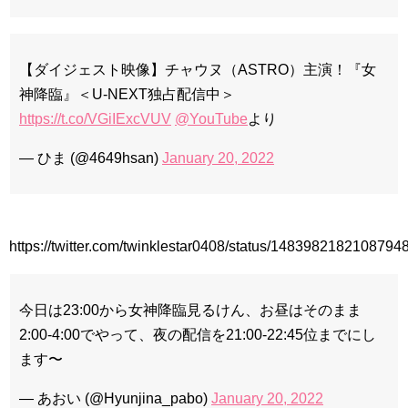
리고 그려도 (Miss You In My Heart)
俳優カン・ギヨン、突然の熱愛宣言…「キム秘書がなぜそう
か」出演で話題 Big News TV
【ダイジェスト映像】チャウヌ（ASTRO）主演！『女
神降臨』＜U-NEXT独占配信中＞
https://t.co/VGiIExcVUV
@YouTube
より
Powered by livedoor 相互RSS
— ひま (@4649hsan)
January 20, 2022
https://twitter.com/twinklestar0408/status/1483982182108794
今日は23:00から女神降臨見るけん、お昼はそのまま
2:00-4:00でやって、夜の配信を21:00-22:45位までにし
ます〜
— あおい (@Hyunjina_pabo)
January 20, 2022