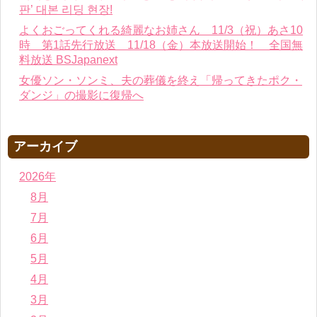
판’ 대본 리딩 현장!
よくおごってくれる綺麗なお姉さん 11/3（祝）あさ10
時 第1話先行放送 11/18（金）本放送開始！ 全国無
料放送 BSJapanext
女優ソン・ソンミ、夫の葬儀を終え「帰ってきたポク・
ダンジ」の撮影に復帰へ
アーカイブ
2026年
8月
7月
6月
5月
4月
3月