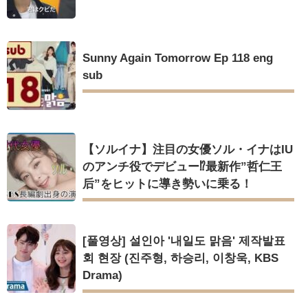
Sunny Again Tomorrow Ep 118 eng
sub
【ソルイナ】注目の女優ソル・イナはIU
のアンチ役でデビュー⁉最新作”哲仁王
后”をヒットに導き勢いに乗る！
[풀영상] 설인아 '내일도 맑음' 제작발표
회 현장 (진주형, 하승리, 이창욱, KBS
Drama)