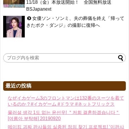
11/18（金）本放送開始！ 全国無料放送
BSJapanext
女優ソン・ソンミ、夫の葬儀を終え「帰って
きたポク・ダンジ」の撮影に復帰へ
最近の投稿
なぜイカゲーム3のフロントマンは132番のスーツを着て
いるのか？#イカゲーム #ドラマ #ネットフリックス
물러설 생각 1도 없는 윤선우! ＂저희 결혼하겠습니다＂
[여름아 부탁해] 20190920
메이킹 괴짜 판사들의 실종된 정의 찾기 프로젝트! ‘이판사