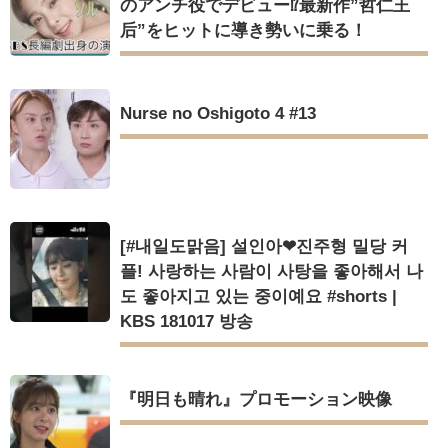
のアンチ役でデビュー⁉最新作”哲仁王
后”をヒットに導き勢いに乗る！
Nurse no Oshigoto 4 #13
[#내일도맑음] 설인아❤진주형 밀당 커
플! 사랑하는 사람이 사탕을 좋아해서 나
도 좋아지고 있는 중이예요 #shorts |
KBS 181017 방송
『明日も晴れ』プロモーション映像