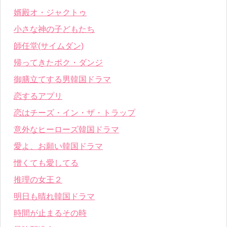
婿殿オ・ジャクトゥ
小さな神の子どもたち
師任堂(サイムダン)
帰ってきたポク・ダンジ
御膳立てする男韓国ドラマ
恋するアプリ
恋はチーズ・イン・ザ・トラップ
意外なヒーローズ韓国ドラマ
愛よ、お願い韓国ドラマ
憎くても愛してる
推理の女王２
明日も晴れ韓国ドラマ
時間が止まるその時