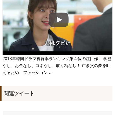
よくおごってくれる綺麗なお姉さん 11/3（祝）あさ10時 第
1話先行放送 11/18（金）本放送開始！ 全国無料放送
BSJapanext
NEW!
女優ソン・ソンミ、夫の葬儀を終え「帰ってきたポク・ダン
ジ」の撮影に復帰へ
NEW!
「違う（ちがう）・異なる」を韓国語では？「다르다（タル
ダ）」の意味・使い方について
について
「退屈だ・暇だ」を韓国語では？「심심하다（シムシマダ）」
の意味・使い方について
■韓国ドラマ『キング～Two Hearts』予告動画（日本語字幕）
について
yoon kyun sang
2018年韓国ドラマ視聴率ランキング第４位の注目作！ 学歴
HSF(126)-윤균상 서울숲 벤치 (YUN Kyunsang)(4)September::
なし、お金なし、コネなし、取り柄なし！ 亡き父の夢を叶
Healing in Seoul Forest (서울숲)
yoon kyun sang
えるため、ファッション …
ユン・ギュンサン主演「潜入弁護人」第1回特別公開！
ハン・ヘジン 한혜진 – (선공개) 강남 3대 얼짱 출신 &#39;한혜진
언니&#39; (ft. 도여니의 학창시절) | 편 먹고 갈래요? 밥블레스유 2
bobblessyou2 EP.18
関連ツイート
ソン・ヘギョ – ソンヘギョ キスまとめ
ハン・ヘジン 한혜진 – Still We (여전히 우리는)
한가인 –
九尾狐外伝 第２話 キム・ジウ チョ・ヒョンジェ
九尾狐外伝 メイキング03 ハン・イェスル