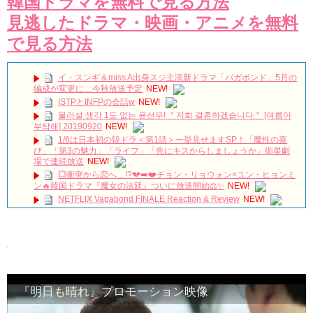
韓国ドラマを無料で見る方法
見逃したドラマ・映画・アニメを無料
で見る方法
イ・スンギ＆miss A出身スジ主演新ドラマ「バガボンド」5月の
編成が変更に…今秋放送予定
NEW!
ISTPとINFPの会話w
NEW!
물러설 생각 1도 없는 윤선우! ＂저희 결혼하겠습니다＂ [여름아
부탁해] 20190920
NEW!
1/6は日本初の韓ドラ＜第1話＞一挙見せますSP！「魔性の喜
び」「第3の魅力」「ライフ」「先にキスからしましょうか」衛星劇
場で連続放送
NEW!
💥衝突から恋へ…!?💔➡️❤️チョン・リョウォン×ユン・ヒョンミ
ン🔥韓国ドラマ『魔女の法廷』ついに放送開始⚖️✨
NEW!
NETFLIX Vagabond FINALE Reaction & Review
NEW!
【キム・スヒョン】フィリピンブランド「BENCH/」で笑顔の
最新メッセージ動画を公開！未成年交際を巡る警察の不起訴処分決定
と現在の動向を徹底解説!
NEW!
메이킹 괴짜 판사들의 실종된 정의 찾기 프로젝트! ‘이판사판’ 대
본 리딩 현장!
NEW!
アルハンブラ宮殿の思い出 パワータッチ
NEW!
🎬 최진혁 | 뮤지컬 그날들 트레일러 | 260609~260823 | #최진혁
『明日も晴れ』プロモーション映像
#노래 #뮤지컬 #그날들 #정학 #인터뷰 #shorts #불후의명곡 #미우새 #
최진혁아카이브
NEW!