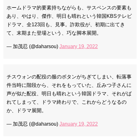
チョ・ヒョンジェ 조현재 九尾狐外伝 制作発表会
ホームドラマ的要素持ちながらも、サスペンスの要素も
キム・テヒの弟イ・ワン♥イ・ボミ、今日（28日）結婚……
あり、やはり、傑作、明日も晴れという韓国KBSテレビ
「ライフ・ オン・ マーズ」2019年11月2日TSUTAYAにて先行
ドラマ、全123回も、見事。詐欺役が、初期に出てき
レンタル開始！
(ENG SUB) Behind The Scene Hyun Bin 현빈❤️ 손예진 Son Ye
て、末期また登場という、巧な脚本展開。
Jin-Crash Landing On You/ヒョンビン❤️ソンイェジン / エンジョイ❕
— 加茂忍 (@daharsou)
January 19, 2022
ユン・ギュンサン、番組にも登場した愛猫が急死…イ・ソンギ
ョンら同僚芸能人から慰めの言葉が続々 – Taka News
キム・レウォンの影絵遊び！？「黒騎士～永遠の約束～」メイ
キングを一部公開（DVD-SET2特典映像より）
「まず熱く掃除せよ」女優キム・ユジョン、「健康がとても回
復…痩せたのはソン・ジェリムのせい!? 」 (11/26)
チスウォンの配役の服のボタンがちぎてしまい、転落事
【裏芸能】キムユジョンの熱愛彼氏はあの大物俳優
件当時に階段から、それをもっていた、丘みつ子さんに
キム・ユジョン、美しいセルフショットで近況を伝える“会いた
いでしょ？” Big News TV
声が似た配役、明日も晴れという韓国ドラマ、それがば
キム・ユジョン、新ドラマ「まず熱く掃除せよ」に出演確
定…“台本を見た瞬間惹かれた” 20180123
れてしまって、ドラマ終わりで、これからどうなるの
幻の王女チャミョンゴ エンディング
か、ドラマ展開。
YUCHUN ♥ LOVE 15 「成均館 5話」
[Fan MV]七日の王妃(7일의 왕비)OST – 정기고 (Junggigo) – 그
— 加茂忍 (@daharsou)
January 19, 2022
리고 그려도 (Miss You In My Heart)
俳優カン・ギヨン、突然の熱愛宣言…「キム秘書がなぜそう
か」出演で話題 Big News TV