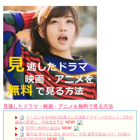
見逃したドラマ・映画・アニメを無料で見る方法
イ・スンギ＆miss A出身スジ主演新ドラマ「バガボンド」5月の
編成が変更に…今秋放送予定
NEW!
ISTPとINFPの会話w
NEW!
물러설 생각 1도 없는 윤선우! ＂저희 결혼하겠습니다＂ [여름아
부탁해] 20190920
NEW!