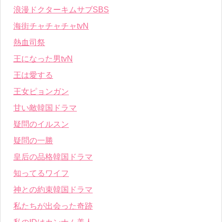
浪漫ドクターキムサブSBS
海街チャチャチャtvN
熱血司祭
王になった男tvN
王は愛する
王女ピョンガン
甘い敵韓国ドラマ
疑問のイルスン
疑問の一勝
皇后の品格韓国ドラマ
知ってるワイフ
神との約束韓国ドラマ
私たちが出会った奇跡