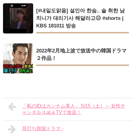
[#내일도맑음] 설인아 한숨.. 술 취한 남
치니가 대리기사 해달라고😐 #shorts |
KBS 181011 방송
2022年2月地上波で放送中の韓国ドラマ
２作品！
「私のIDはカンナム美人」 5/15（土）～ 女性チ
ャンネル♪LaLa TVで放送！
耳打ち韓国ドラマ -