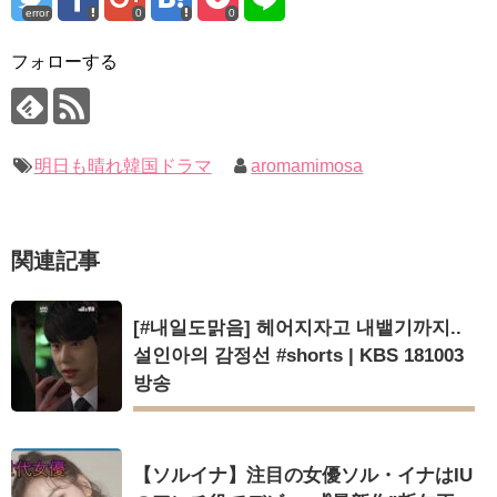
error
0
0
「ライフ・ オン・ マーズ」2019年11月2日TSUTAYAにて先行
「まず熱く掃除せよ」女優キム・ユジョン、「健康がとても回
レンタル開始！
復…痩せたのはソン・ジェリムのせい!? 」 (11/26)
(ENG SUB) Behind The Scene Hyun Bin 현빈❤️ 손예진 Son Ye
フォローする
【裏芸能】キムユジョンの熱愛彼氏はあの大物俳優
Jin-Crash Landing On You/ヒョンビン❤️ソンイェジン / エンジョイ❕
キム・ユジョン、美しいセルフショットで近況を伝える“会いた
いでしょ？” Big News TV
ユン・ギュンサン、番組にも登場した愛猫が急死…イ・ソンギ
キム・ユジョン、新ドラマ「まず熱く掃除せよ」に出演確
ョンら同僚芸能人から慰めの言葉が続々 – Taka News
定…“台本を見た瞬間惹かれた” 20180123
キム・レウォンの影絵遊び！？「黒騎士～永遠の約束～」メイ
幻の王女チャミョンゴ エンディング
明日も晴れ韓国ドラマ
aromamimosa
キングを一部公開（DVD-SET2特典映像より）
YUCHUN ♥ LOVE 15 「成均館 5話」
[Fan MV]七日の王妃(7일의 왕비)OST – 정기고 (Junggigo) – 그
리고 그려도 (Miss You In My Heart)
俳優カン・ギヨン、突然の熱愛宣言…「キム秘書がなぜそう
関連記事
か」出演で話題 Big News TV
Powered by livedoor 相互RSS
[#내일도맑음] 헤어지자고 내뱉기까지..
설인아의 감정선 #shorts | KBS 181003
방송
Powered by livedoor 相互RSS
【ソルイナ】注目の女優ソル・イナはIU