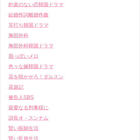
約束のない恋韓国ドラマ
結婚作詞離婚作曲
耳打ち韓国ドラマ
胸部外科
胸部外科韓国ドラマ
脂っぽいメロ
色々な嫁韓国ドラマ
花を咲かせろ！ダルスン
花遊記
被告人SBS
親愛なる判事様に
訓長オ・スンナム
賢い医師生活
賢い監房生活