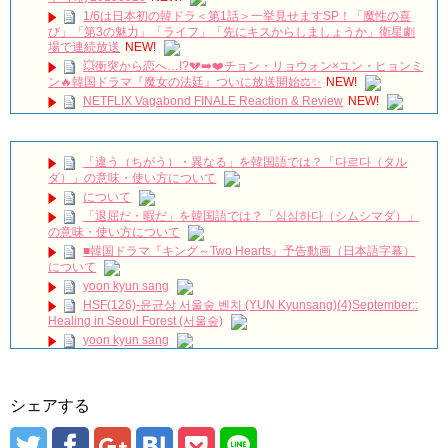
1/6は日本初の韓ドラ＜第1話＞一挙見せますSP！「魔性の喜
び」「第3の魅力」「ライフ」「先にキスからしましょうか」衛星劇
場で連続放送
NEW!
💥衝突から恋へ…!?💔➡️❤️チョン・リョウォン×ユン・ヒョンミ
ン🔥韓国ドラマ『魔女の法廷』ついに放送開始⚖️✨
NEW!
NETFLIX Vagabond FINALE Reaction & Review
NEW!
【キム・スヒョン】フィリピンブランド「BENCH/」で笑顔の
最新メッセージ動画を公開！未成年交際を巡る警察の不起訴処分決定
と現在の動向を徹底解説!
NEW!
「違う（ちがう）・異なる」を韓国語では？「다르다（タル
메이킹 괴짜 판사들의 실종된 정의 찾기 프로젝트! ‘이판사판’ 대
ダ）」の意味・使い方について
본 리딩 현장!
NEW!
について
アルハンブラ宮殿の思い出 パワータッチ
NEW!
「退屈だ・暇だ」を韓国語では？「심심하다（シムシマダ）」
🎬 최진혁 | 뮤지컬 그날들 트레일러 | 260609~260823 | #최진혁
の意味・使い方について
#노래 #뮤지컬 #그날들 #정학 #인터뷰 #shorts #불후의명곡 #미우새 #
■韓国ドラマ『キング～Two Hearts』予告動画（日本語字幕）
최진혁아카이브
NEW!
について
よくおごってくれる綺麗なお姉さん 11/3（祝）あさ10時 第
yoon kyun sang
1話先行放送 11/18（金）本放送開始！ 全国無料放送
BSJapanext
NEW!
HSF(126)-윤균상 서울숲 벤치 (YUN Kyunsang)(4)September::
Healing in Seoul Forest (서울숲)
女優ソン・ソンミ、夫の葬儀を終え「帰ってきたポク・ダン
ジ」の撮影に復帰へ
NEW!
yoon kyun sang
ハン・ヘジン 한혜진 – (선공개) 강남 3대 얼짱 출신 &#39;한혜진
ユン・ギュンサン主演「潜入弁護人」第1回特別公開！
언니&#39; (ft. 도여니의 학창시절) | 편 먹고 갈래요? 밥블레스유 2
九尾狐外伝 第２話 キム・ジウ チョ・ヒョンジェ
bobblessyou2 EP.18
九尾狐外伝 メイキング03 ハン・イェスル
シェアする
ソン・ヘギョ – ソンヘギョ キスまとめ
チョ・ヒョンジェ 조현재 九尾狐外伝 制作発表会
ハン・ヘジン 한혜진 – Still We (여전히 우리는)
キム・テヒの弟イ・ワン♥イ・ボミ、今日（28日）結婚……
한가인 –