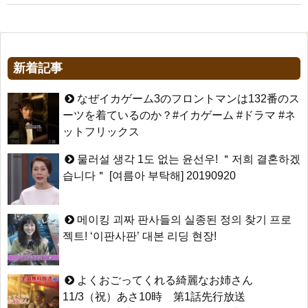
新着記事
なぜイカゲーム3のフロントマンは132番のス
ーツを着ているのか？#イカゲーム #ドラマ #ネ
ットフリックス
물러설 생각 1도 없는 윤선우! ＂저희 결혼하겠
습니다＂ [여름아 부탁해] 20190920
메이킹 괴짜 판사들의 실종된 정의 찾기 프로
젝트! ‘이판사판’ 대본 리딩 현장!
よくおごってくれる綺麗なお姉さん
11/3（祝）あさ10時 第1話先行放送