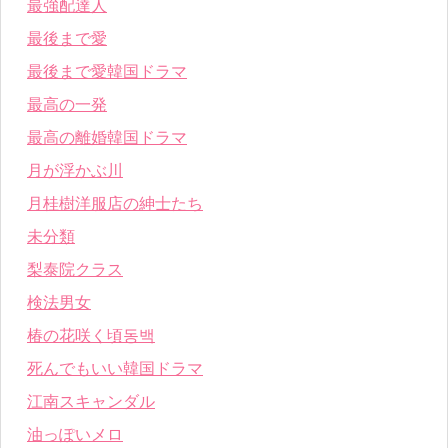
最強配達人
最後まで愛
最後まで愛韓国ドラマ
最高の一発
最高の離婚韓国ドラマ
月が浮かぶ川
月桂樹洋服店の紳士たち
未分類
梨泰院クラス
検法男女
椿の花咲く頃동백
死んでもいい韓国ドラマ
江南スキャンダル
油っぽいメロ