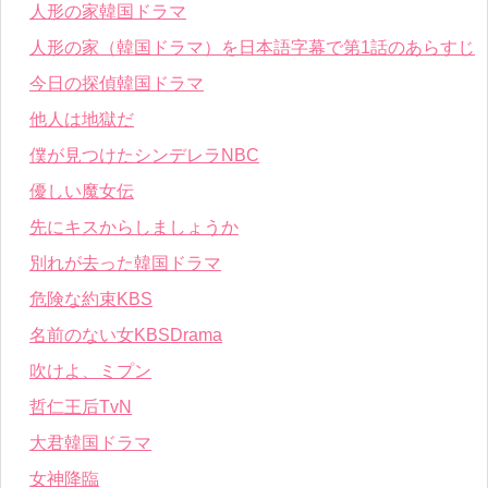
人形の家韓国ドラマ
人形の家（韓国ドラマ）を日本語字幕で第1話のあらすじ
今日の探偵韓国ドラマ
他人は地獄だ
僕が見つけたシンデレラNBC
優しい魔女伝
先にキスからしましょうか
別れが去った韓国ドラマ
危険な約束KBS
名前のない女KBSDrama
吹けよ、ミプン
哲仁王后TvN
大君韓国ドラマ
女神降臨