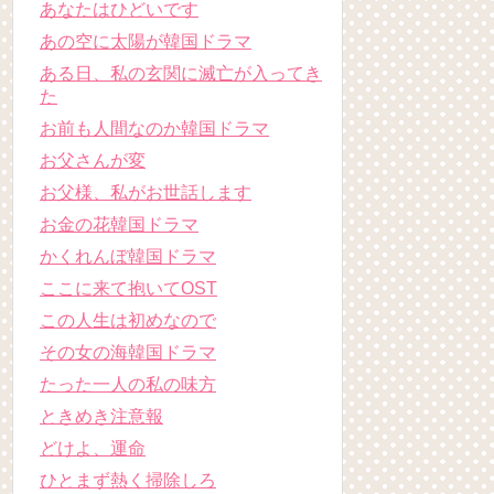
あなたはひどいです
あの空に太陽が韓国ドラマ
ある日、私の玄関に滅亡が入ってき
た
お前も人間なのか韓国ドラマ
お父さんが変
お父様、私がお世話します
お金の花韓国ドラマ
かくれんぼ韓国ドラマ
ここに来て抱いてOST
この人生は初めなので
その女の海韓国ドラマ
たった一人の私の味方
ときめき注意報
どけよ、運命
ひとまず熱く掃除しろ