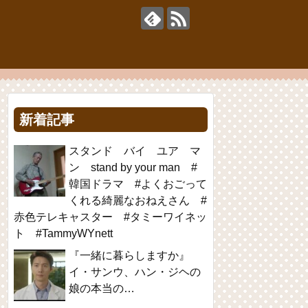
新着記事
スタンド バイ ユア マ
ン stand by your man #
韓国ドラマ #よくおごって
くれる綺麗なおねえさん #
赤色テレキャスター #タミーワイネッ
ト #TammyWYnett
『一緒に暮らしますか』
イ・サンウ、ハン・ジヘの
娘の本当の…