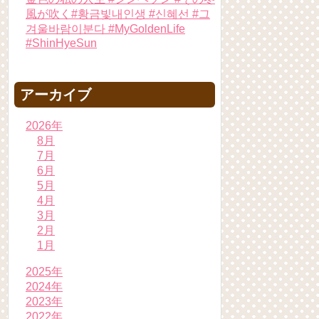
風が吹く#황금빛내인생 #신혜선 #그
겨울바람이분다 #MyGoldenLife
#ShinHyeSun
アーカイブ
2026年
8月
7月
6月
5月
4月
3月
2月
1月
2025年
2024年
2023年
2022年