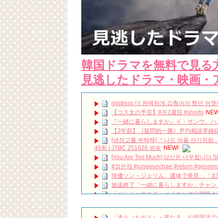
韓国ドラマを無料で見る
見逃したドラマ・映画・
mistress 더 완벽하게 감췄어야 했던 어젯
【コス太の予言】8月2週目 #shorts
NEW
『一緒に暮らしますか』イ・サンウ、ハ
【2年前】《疑問的一勝》尹均相談李鍾碩
[냉장고를 부탁해] ＂나도 와플 선기처럼…
45회 | JTBC 251026 방송
NEW!
[You Are Too Much] 당신은 너무합니다 50회 –
#정은채 #jungeunchae #return #geu
俳優ソン・ジェリム、遺体で発見…「太
放送終了「一緒に暮らしますか」チャン・ミ
「ペントハウス２」メイキング公開第４
人の陽の気を吸い取る恐ろしい鬼魅 #ネ
#チョ・スンウ #コモクサリ
NEW!
「違う（ちがう）・異なる」を韓国語で