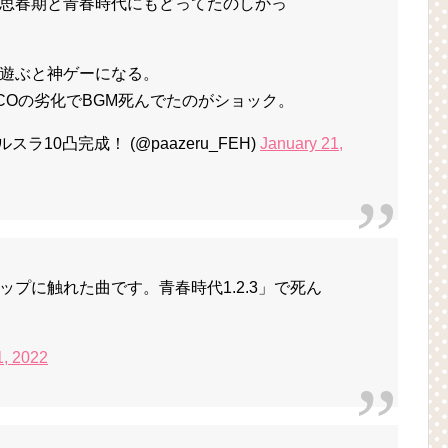
思春期と青春時代にもどってたのしかっ
遊ぶと神ゲーになる。
COの劣化でBGM死んでたのがショック。
ラ10凸完成！ (@paazeru_FEH)
January 21,
プに触れた曲です。青春時代1.2.3」で死ん
1, 2022