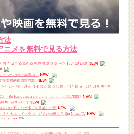
方法
アニメを無料で見る方法
밤의 진실 미스트리스 메인 예고 최초 공개 180428 EP.0
NEW!
!
ン・ジヘの娘の本当の…
NEW!
“愛耍賴的弟弟兼前輩”
NEW!
☕＂ 김재욱이 만든 카페 창업 붐에 당한 피해자들 ㅠ | 냉장고를 부탁해
 Be happy as a child after camping 20170827
NEW!
mnara #리턴 #금나라
NEW!
陽を抱く月」など多くの作品に出演
NEW!
ヒ＆ユ・ドングン、迎えた結末は？ Big News TV
NEW!
弾！
NEW!
ットフリックス #トングン－呪いの宮－#ナム・ジュヒョク #ノ・ユンソ
は？「다르다（タルダ）」の意味・使い方について