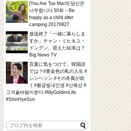
[You Are Too Much] 당신은
너무합니다 50회 – Be
happy as a child after
camping 20170827
放送終了「一緒に暮らしま
すか」チャン・ミヒ＆ユ・
ドングン、迎えた結末は？
Big News TV
言葉に気をつけて。韓国語
では？#黄金色の私の人生 #
シンヘソン #その冬風が吹
く#황금빛내인생 #신혜선 #
그겨울바람이분다 #MyGoldenLife
#ShinHyeSun