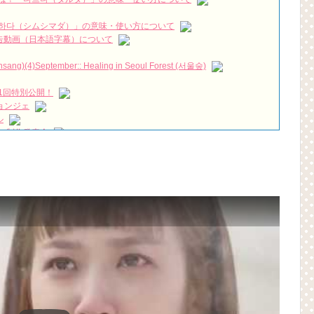
私の人生 #シンヘソン #その冬風が吹く#황금빛내인생 #신혜선 #그겨
EW!
하다（シムシマダ）」の意味・使い方について
짱 출신 &#39;한혜진 언니&#39; (ft. 도여니의 학창시절) | 편 먹고 갈래
』予告動画（日本語字幕）について
우리는)
)(4)September:: Healing in Seoul Forest (서울숲)
月2日TSUTAYAにて先行レンタル開始！
1回特別公開！
 Bin 현빈❤️ 손예진 Son Ye Jin-Crash Landing On You/ヒョンビン❤️ソンイ
ョンジェ
ル
が急死…イ・ソンギョンら同僚芸能人から慰めの言葉が続々 – Taka
 制作発表会
（28日）結婚……
永遠の約束～」メイキングを一部公開（DVD-SET2特典映像より）
ン、「健康がとても回復…痩せたのはソン・ジェリムのせい!? 」
の大物俳優
を伝える“会いたいでしょ？” Big News TV
よ」に出演確定…“台本を見た瞬間惹かれた” 20180123
(Junggigo) – 그리고 그려도 (Miss You In My Heart)
秘書がなぜそうか」出演で話題 Big News TV