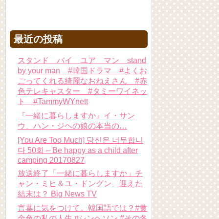
最近の投稿
スタンド バイ ユア マン stand
by your man #韓国ドラマ #よくお
ごってくれる綺麗なおねえさん #赤
色テレキャスター #タミーワイネッ
ト #TammyWYnett
『一緒に暮らしますか』イ・サン
ウ、ハン・ジヘの娘の本当の…
[You Are Too Much] 당신은 너무합니
다 50회 – Be happy as a child after
camping 20170827
放送終了「一緒に暮らしますか」チ
ャン・ミヒ＆ユ・ドングン、迎えた
結末は？ Big News TV
言葉に気をつけて。韓国語では？#黄
金色の私の人生 #シンヘソン #その冬