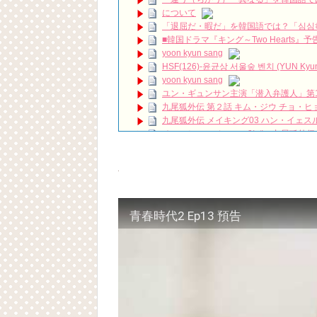
言葉に気をつけて。韓国語では？#黄金色の
について
울바람이분다 #MyGoldenLife #ShinHyeSun
N
「退屈だ・暇だ」を韓国語では？「심심
ハン・ヘジン 한혜진 – (선공개) 강남 3대 얼
요? 밥블레스유 2 bobblessyou2 EP.18
■韓国ドラマ『キング～Two Hearts
ソン・ヘギョ – ソンヘギョ キスまとめ
yoon kyun sang
ハン・ヘジン 한혜진 – Still We (여전히 
HSF(126)-윤균상 서울숲 벤치 (YUN Kyunsang
한가인 –
yoon kyun sang
「ライフ・ オン・ マーズ」2019年11
ユン・ギュンサン主演「潜入弁護人」第
(ENG SUB) Behind The Scene Hyun
九尾狐外伝 第２話 キム・ジウ チョ・ヒ
ェジン / エンジョイ❕
九尾狐外伝 メイキング03 ハン・イェス
ユン・ギュンサン、番組にも登場した愛猫
チョ・ヒョンジェ 조현재 九尾狐外伝
News
キム・テヒの弟イ・ワン♥イ・ボミ、今日
キム・レウォンの影絵遊び！？「黒騎士～
「まず熱く掃除せよ」女優キム・ユジョ
(11/26)
【裏芸能】キムユジョンの熱愛彼氏はあ
キム・ユジョン、美しいセルフショットで近況
キム・ユジョン、新ドラマ「まず熱く掃除せ
青春時代2 Ep13 預告
幻の王女チャミョンゴ エンディング
YUCHUN ♥ LOVE 15 「成均館 5話」
Powered by livedoor 相互RSS
[Fan MV]七日の王妃(7일의 왕비)OST – 정기고 
俳優カン・ギヨン、突然の熱愛宣言…「キム