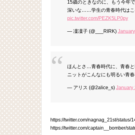
15歳のときなのに、もう今年
深いな……学生の青春時代はこ
pic.twitter.com/PEZK5LP0py
— 凜凜子 (@___RIRK)
January
ほんとさ…青春時代に、青春と
ニットがこんなにも明るい青春
— アリス (@2alice_s)
January 
https://twitter.com/nagnag_21st/statu
https://twitter.com/captain__bomber/s