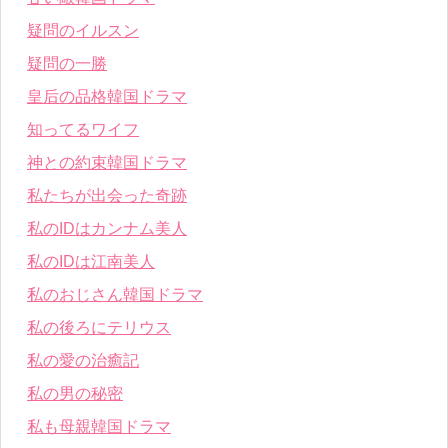
疑問のイルスン
疑問の一勝
皇后の品格韓国ドラマ
知ってるワイフ
神との約束韓国ドラマ
私たちが出会った奇跡
私のIDはカンナム美人
私のIDは江南美人
私のおじさん韓国ドラマ
私の後ろにテリウス
私の愛の治癒記
私の男の秘密
私も母親韓国ドラマ