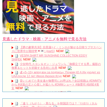
見逃したドラマ・映画・アニメを無料で見る方法
【夢の豪華共演】目黒蓮×イ・ミンホが魅せる日韓ラブサスペン
スに世界中が期待
💙
✨
(part1)
NEW!
VESPA SHIRT MR SUNSHINE COLLECTION EDDY
SHIPEK
NEW!
少女時代 スヨン＆オン・ジュワンら「御膳立てする男」撮影の
無事＆ヒットを祈願する告祀に出席
NEW!
💰 «5–10+ млрд вон за подпись»: Почему Ю А Ин уходит из
UAA после 12 лет #kpop #корея #суд
NEW!
昔いじめてた美女達が御曹司にお呼ばれ？全話視聴は #DMMTV
から #伏龍の王と心貧しき狐たち #DMMショート #御曹司 #財閥 #美
女
NEW!
物語の中に繰り返される名前
NEW!
和訳「残念ながら明日も出勤です」OST ソ・イングク 僕を満た
してくれる人
NEW!
「違う（ちがう）・異なる」を韓国語では？「다르다（タル
その女の海～愛の行方～ 第1話 日本語字幕
NEW!