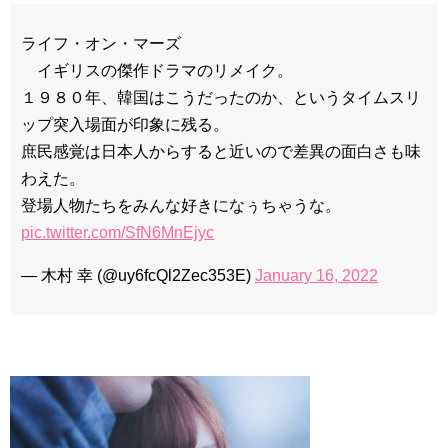
チョ・ヒョンジェ 조현재 九尾狐外伝 制作発表会
キム・テヒの弟イ・ワン♥イ・ボミ、今日（28日）結婚……
ライフ・オン・マーズ
「ライフ・ オン・ マーズ」2019年11月2日TSUTAYAにて先行
イギリスの傑作ドラマのリメイク。
レンタル開始！
１９８０年、韓国はこうだったのか、というタイムスリ
(ENG SUB) Behind The Scene Hyun Bin 현빈❤️ 손예진 Son Ye
Jin-Crash Landing On You/ヒョンビン❤️ソンイェジン / エンジョイ❕
ップ突入場面が印象に残る。
ユン・ギュンサン、番組にも登場した愛猫が急死…イ・ソンギ
庶民感覚は日本人からすると近いので差異の面白さも味
ョンら同僚芸能人から慰めの言葉が続々 – Taka News
わえた。
キム・レウォンの影絵遊び！？「黒騎士～永遠の約束～」メイ
キングを一部公開（DVD-SET2特典映像より）
登場人物たちをみんな好きになぅちゃうな。
「まず熱く掃除せよ」女優キム・ユジョン、「健康がとても回
pic.twitter.com/SfN6MnEjyc
復…痩せたのはソン・ジェリムのせい!? 」 (11/26)
【裏芸能】キムユジョンの熱愛彼氏はあの大物俳優
キム・ユジョン、美しいセルフショットで近況を伝える“会いた
— 木村 幸 (@uy6fcQl2Zec353E)
January 16, 2022
いでしょ？” Big News TV
キム・ユジョン、新ドラマ「まず熱く掃除せよ」に出演確
定…“台本を見た瞬間惹かれた” 20180123
幻の王女チャミョンゴ エンディング
YUCHUN ♥ LOVE 15 「成均館 5話」
[Fan MV]七日の王妃(7일의 왕비)OST – 정기고 (Junggigo) – 그
리고 그려도 (Miss You In My Heart)
俳優カン・ギヨン、突然の熱愛宣言…「キム秘書がなぜそう
か」出演で話題 Big News TV