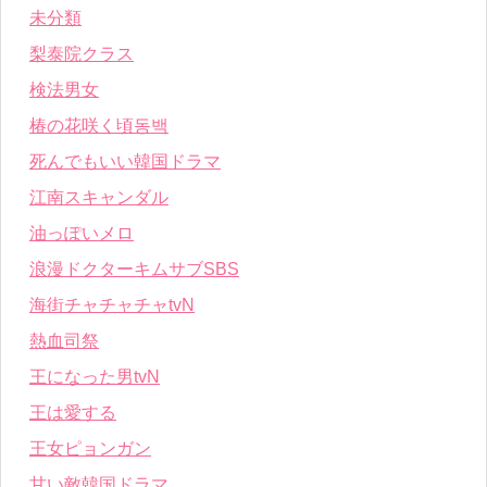
未分類
梨泰院クラス
検法男女
椿の花咲く頃동백
死んでもいい韓国ドラマ
江南スキャンダル
油っぽいメロ
浪漫ドクターキムサブSBS
海街チャチャチャtvN
熱血司祭
王になった男tvN
王は愛する
王女ピョンガン
甘い敵韓国ドラマ