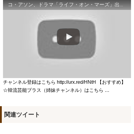
カン・ハヌルさん、ユ・ヘジンさん、ファン・ビョングク監督
コ・アソン、ドラマ「ライフ・オン・マーズ」出演について語る“1980年代の人物像から口調まで再現したい” 20180515
におききしました✒✨ #yadang #映画 #ヤダン
NEW!
韓国ドラマ「不屈の嫁」制作発表会110609_1
NEW!
진짜로 김희선(김해숙)이 담장 대표를 죽였다!!!!??? 나인룸 5화
NEW!
「違う（ちがう）・異なる」を韓国語では？「다르다（タル
ダ）」の意味・使い方について
について
「退屈だ・暇だ」を韓国語では？「심심하다（シムシマダ）」
の意味・使い方について
■韓国ドラマ『キング～Two Hearts』予告動画（日本語字幕）
について
yoon kyun sang
HSF(126)-윤균상 서울숲 벤치 (YUN Kyunsang)(4)September::
Healing in Seoul Forest (서울숲)
チャンネル登録はこちら http://urx.red/HNtH 【おすすめ】
yoon kyun sang
ユン・ギュンサン主演「潜入弁護人」第1回特別公開！
☆韓流芸能プラス（姉妹チャンネル）はこちら …
ハン・ヘジン 한혜진 – (선공개) 강남 3대 얼짱 출신 &#39;한혜진
언니&#39; (ft. 도여니의 학창시절) | 편 먹고 갈래요? 밥블레스유 2
bobblessyou2 EP.18
ソン・ヘギョ – ソンヘギョ キスまとめ
関連ツイート
ハン・ヘジン 한혜진 – Still We (여전히 우리는)
한가인 –
九尾狐外伝 第２話 キム・ジウ チョ・ヒョンジェ
九尾狐外伝 メイキング03 ハン・イェスル