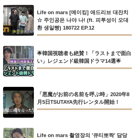
Life on mars [메이킹] 애드리브 대잔치
☆ 주인공은 나야 나! (ft. 피투성이 오대
환 생일빵) 180722 EP.12
🌟韓国視聴者も絶賛！「ラストまで面白
い」レジェンド級韓国ドラマ14選🌟
「悪魔がお前の名前を呼ぶ時」2020年8
月5日TSUTAYA先行レンタル開始！
Life on mars 촬영장의 ′큐티뽀짝′ 담당