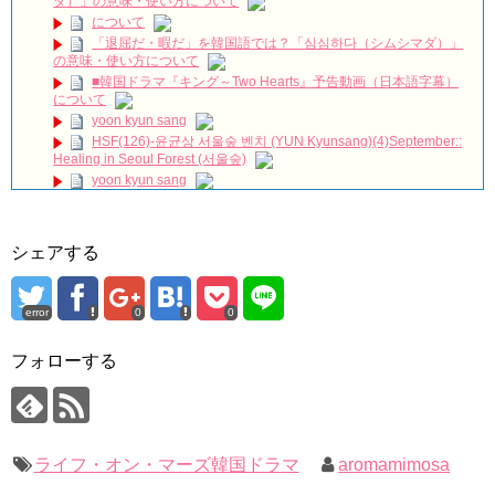
ダ）」の意味・使い方について
「梨泰院クラス」出演キム・ドンヒ、待望の日本ファンミ決
について
定！笑顔で挨拶“僕に会いに来て”
NEW!
「退屈だ・暇だ」を韓国語では？「심심하다（シムシマダ）」
カン・ハヌルさん、ユ・ヘジンさん、ファン・ビョングク監督
の意味・使い方について
におききしました✒✨ #yadang #映画 #ヤダン
NEW!
■韓国ドラマ『キング～Two Hearts』予告動画（日本語字幕）
韓国ドラマ「不屈の嫁」制作発表会110609_1
NEW!
について
진짜로 김희선(김해숙)이 담장 대표를 죽였다!!!!??? 나인룸 5화
yoon kyun sang
NEW!
HSF(126)-윤균상 서울숲 벤치 (YUN Kyunsang)(4)September::
ハン・ヘジン 한혜진 – (선공개) 강남 3대 얼짱 출신 &#39;한혜진
Healing in Seoul Forest (서울숲)
언니&#39; (ft. 도여니의 학창시절) | 편 먹고 갈래요? 밥블레스유 2
yoon kyun sang
bobblessyou2 EP.18
ユン・ギュンサン主演「潜入弁護人」第1回特別公開！
ソン・ヘギョ – ソンヘギョ キスまとめ
九尾狐外伝 第２話 キム・ジウ チョ・ヒョンジェ
ハン・ヘジン 한혜진 – Still We (여전히 우리는)
九尾狐外伝 メイキング03 ハン・イェスル
한가인 –
シェアする
チョ・ヒョンジェ 조현재 九尾狐外伝 制作発表会
「ライフ・ オン・ マーズ」2019年11月2日TSUTAYAにて先行
キム・テヒの弟イ・ワン♥イ・ボミ、今日（28日）結婚……
レンタル開始！
(ENG SUB) Behind The Scene Hyun Bin 현빈❤️ 손예진 Son Ye
error
0
0
「まず熱く掃除せよ」女優キム・ユジョン、「健康がとても回
Jin-Crash Landing On You/ヒョンビン❤️ソンイェジン / エンジョイ❕
復…痩せたのはソン・ジェリムのせい!? 」 (11/26)
フォローする
【裏芸能】キムユジョンの熱愛彼氏はあの大物俳優
ユン・ギュンサン、番組にも登場した愛猫が急死…イ・ソンギ
ョンら同僚芸能人から慰めの言葉が続々 – Taka News
キム・ユジョン、美しいセルフショットで近況を伝える“会いた
いでしょ？” Big News TV
キム・レウォンの影絵遊び！？「黒騎士～永遠の約束～」メイ
キングを一部公開（DVD-SET2特典映像より）
キム・ユジョン、新ドラマ「まず熱く掃除せよ」に出演確
定…“台本を見た瞬間惹かれた” 20180123
幻の王女チャミョンゴ エンディング
ライフ・オン・マーズ韓国ドラマ
aromamimosa
YUCHUN ♥ LOVE 15 「成均館 5話」