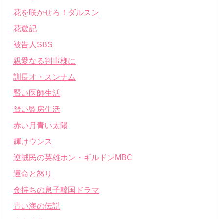
花を咲かせろ！ダルスン
花遊記
被告人SBS
親愛なる判事様に
訓長オ・スンナム
賢い医師生活
賢い監房生活
赤い月青い太陽
輝けウンス
逆賊民の英雄ホン・ギルドンMBC
運命と怒り
金持ちの息子韓国ドラマ
青い海の伝説