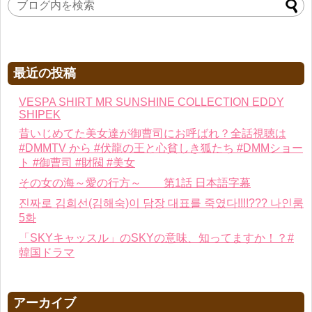
最近の投稿
VESPA SHIRT MR SUNSHINE COLLECTION EDDY
SHIPEK
昔いじめてた美女達が御曹司にお呼ばれ？全話視聴は
#DMMTV から #伏龍の王と心貧しき狐たち #DMMショー
ト #御曹司 #財閥 #美女
その女の海～愛の行方～ 第1話 日本語字幕
진짜로 김희선(김해숙)이 담장 대표를 죽였다!!!!??? 나인룸
5화
「SKYキャッスル」のSKYの意味、知ってますか！？#
韓国ドラマ
アーカイブ