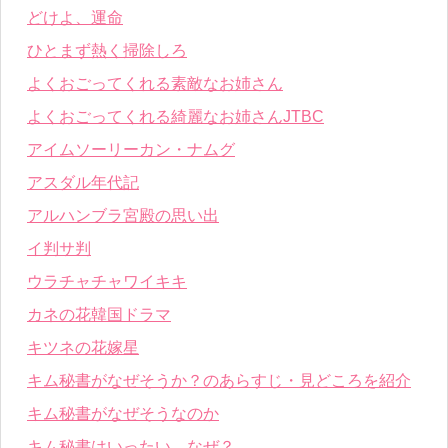
どけよ、運命
ひとまず熱く掃除しろ
よくおごってくれる素敵なお姉さん
よくおごってくれる綺麗なお姉さんJTBC
アイムソーリーカン・ナムグ
アスダル年代記
アルハンブラ宮殿の思い出
イ判サ判
ウラチャチャワイキキ
カネの花韓国ドラマ
キツネの花嫁星
キム秘書がなぜそうか？のあらすじ・見どころを紹介
キム秘書がなぜそうなのか
キム秘書はいったい、なぜ？