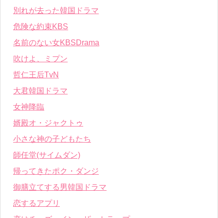
別れが去った韓国ドラマ
危険な約束KBS
名前のない女KBSDrama
吹けよ、ミプン
哲仁王后TvN
大君韓国ドラマ
女神降臨
婿殿オ・ジャクトゥ
小さな神の子どもたち
師任堂(サイムダン)
帰ってきたポク・ダンジ
御膳立てする男韓国ドラマ
恋するアプリ