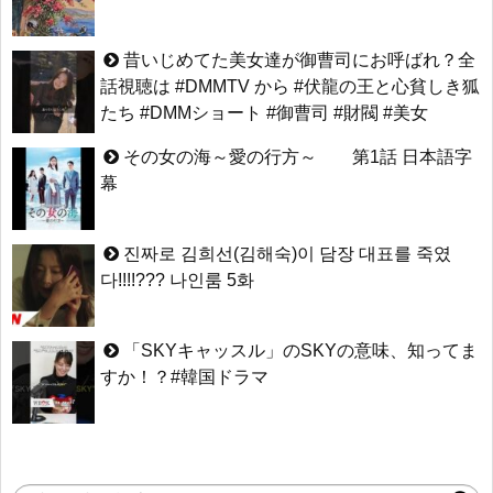
昔いじめてた美女達が御曹司にお呼ばれ？全
話視聴は #DMMTV から #伏龍の王と心貧しき狐
たち #DMMショート #御曹司 #財閥 #美女
その女の海～愛の行方～ 第1話 日本語字
幕
진짜로 김희선(김해숙)이 담장 대표를 죽였
다!!!!??? 나인룸 5화
「SKYキャッスル」のSKYの意味、知ってま
すか！？#韓国ドラマ