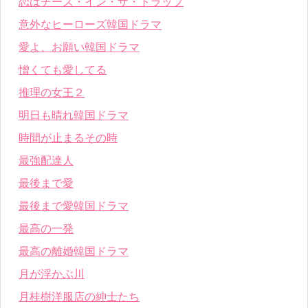
恋はチーズ・イン・ザ・トラップ
意外なヒーローズ韓国ドラマ
愛よ、お願い韓国ドラマ
憎くても愛してる
推理の女王２
明日も晴れ韓国ドラマ
時間が止まるその時
最強配達人
最後まで愛
最後まで愛韓国ドラマ
最高の一発
最高の離婚韓国ドラマ
月が浮かぶ川
月桂樹洋服店の紳士たち