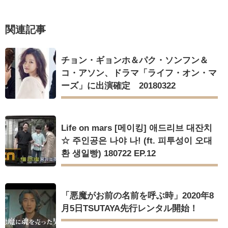
[Fan MV]七日の王妃(7일의 왕비)OST – 정기고 (Junggigo) – 그
리고 그려도 (Miss You In My Heart)
俳優カン・ギヨン、突然の熱愛宣言…「キム秘書がなぜそう
Powered by livedoor 相互RSS
関連記事
か」出演で話題 Big News TV
チョン・ギョンホ＆パク・ソンフン＆
コ・アソン、ドラマ「ライフ・オン・マ
ーズ」に出演確定 20180322
Powered by livedoor 相互RSS
Life on mars [메이킹] 애드리브 대잔치
☆ 주인공은 나야 나! (ft. 피투성이 오대
환 생일빵) 180722 EP.12
「悪魔がお前の名前を呼ぶ時」2020年8
月5日TSUTAYA先行レンタル開始！