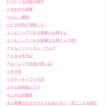
たった一人の私の味方
ときめき注意報
どけよ、運命
ひとまず熱く掃除しろ
よくおごってくれる素敵なお姉さん
よくおごってくれる綺麗なお姉さんJTBC
アイムソーリーカン・ナムグ
アスダル年代記
アルハンブラ宮殿の思い出
イ判サ判
ウラチャチャワイキキ
カネの花韓国ドラマ
キツネの花嫁星
キム秘書がなぜそうか？のあらすじ・見どころを紹介