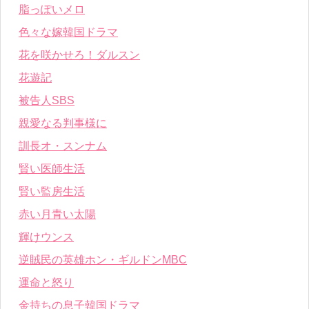
脂っぽいメロ
色々な嫁韓国ドラマ
花を咲かせろ！ダルスン
花遊記
被告人SBS
親愛なる判事様に
訓長オ・スンナム
賢い医師生活
賢い監房生活
赤い月青い太陽
輝けウンス
逆賊民の英雄ホン・ギルドンMBC
運命と怒り
金持ちの息子韓国ドラマ