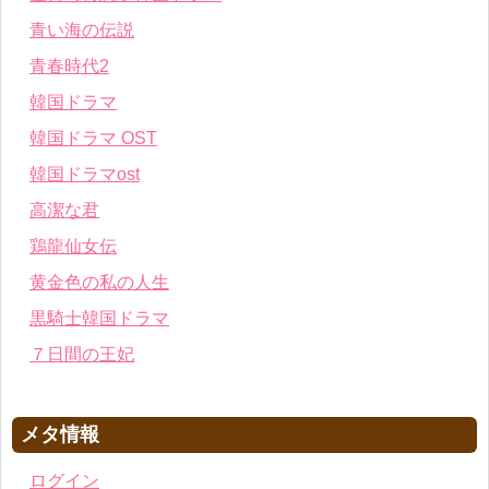
青い海の伝説
青春時代2
韓国ドラマ
韓国ドラマ OST
韓国ドラマost
高潔な君
鶏龍仙女伝
黄金色の私の人生
黒騎士韓国ドラマ
７日間の王妃
メタ情報
ログイン