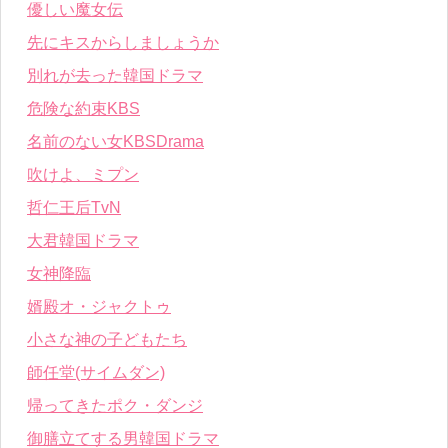
優しい魔女伝
先にキスからしましょうか
別れが去った韓国ドラマ
危険な約束KBS
名前のない女KBSDrama
吹けよ、ミプン
哲仁王后TvN
大君韓国ドラマ
女神降臨
婿殿オ・ジャクトゥ
小さな神の子どもたち
師任堂(サイムダン)
帰ってきたポク・ダンジ
御膳立てする男韓国ドラマ