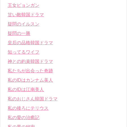
王女ピョンガン
甘い敵韓国ドラマ
疑問のイルスン
疑問の一勝
皇后の品格韓国ドラマ
知ってるワイフ
神との約束韓国ドラマ
私たちが出会った奇跡
私のIDはカンナム美人
私のIDは江南美人
私のおじさん韓国ドラマ
私の後ろにテリウス
私の愛の治癒記
私の男の秘密