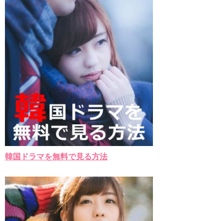
チョ・ヒョンジェ 조현재 九尾狐外伝 制作発表会
キム・テヒの弟イ・ワン♥イ・ボミ、今日（28日）結婚……
「ライフ・ オン・ マーズ」2019年11月2日TSUTAYAにて先行
レンタル開始！
(ENG SUB) Behind The Scene Hyun Bin 현빈❤️ 손예진 Son Ye
Jin-Crash Landing On You/ヒョンビン❤️ソンイェジン / エンジョイ❕
ユン・ギュンサン、番組にも登場した愛猫が急死…イ・ソンギ
ョンら同僚芸能人から慰めの言葉が続々 – Taka News
キム・レウォンの影絵遊び！？「黒騎士～永遠の約束～」メイ
キングを一部公開（DVD-SET2特典映像より）
「まず熱く掃除せよ」女優キム・ユジョン、「健康がとても回
復…痩せたのはソン・ジェリムのせい!? 」 (11/26)
【裏芸能】キムユジョンの熱愛彼氏はあの大物俳優
キム・ユジョン、美しいセルフショットで近況を伝える“会いた
いでしょ？” Big News TV
キム・ユジョン、新ドラマ「まず熱く掃除せよ」に出演確
韓国ドラマを無料で見る方法
定…“台本を見た瞬間惹かれた” 20180123
幻の王女チャミョンゴ エンディング
YUCHUN ♥ LOVE 15 「成均館 5話」
[Fan MV]七日の王妃(7일의 왕비)OST – 정기고 (Junggigo) – 그
리고 그려도 (Miss You In My Heart)
俳優カン・ギヨン、突然の熱愛宣言…「キム秘書がなぜそう
か」出演で話題 Big News TV