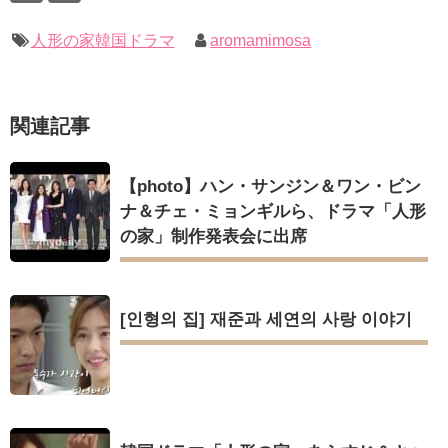
キム・ユジョン、新ドラマ「まず熱く掃除せよ」に出演確
定…“台本を見た瞬間惹かれた” 20180123
幻の王女チャミョンゴ エンディング
人形の家韓国ドラマ
aromamimosa
YUCHUN ♥ LOVE 15 「成均館 5話」
[Fan MV]七日の王妃(7일의 왕비)OST – 정기고 (Junggigo) – 그
리고 그려도 (Miss You In My Heart)
俳優カン・ギヨン、突然の熱愛宣言…「キム秘書がなぜそう
Powered by livedoor 相互RSS
関連記事
か」出演で話題 Big News TV
【photo】ハン・サンジン＆ワン・ビン
ナ＆チェ・ミョンギルら、ドラマ「人形
の家」制作発表会に出席
Powered by livedoor 相互RSS
[인형의 집] 재준과 세연의 사랑 이야기