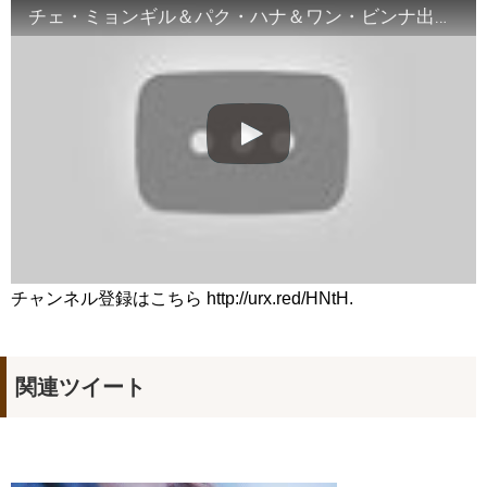
Moment
NEW!
チェ・ミョンギル＆パク・ハナ＆ワン・ビンナ出演ドラマ「人形の家」メインポスター公開…表情の裏に隠された真実とは？ 20180222
若きチャン・ヒョクの全盛期、忘れられない
NEW!
『油っぽいメロ』2PMジュノ＆チョン・リョウォン、バックハ
グ…
NEW!
韓国ドラマ「約束のない恋」
NEW!
「違う（ちがう）・異なる」を韓国語では？「다르다（タル
ダ）」の意味・使い方について
について
「退屈だ・暇だ」を韓国語では？「심심하다（シムシマダ）」
の意味・使い方について
■韓国ドラマ『キング～Two Hearts』予告動画（日本語字幕）
について
yoon kyun sang
HSF(126)-윤균상 서울숲 벤치 (YUN Kyunsang)(4)September::
Healing in Seoul Forest (서울숲)
チャンネル登録はこちら http://urx.red/HNtH.
yoon kyun sang
ユン・ギュンサン主演「潜入弁護人」第1回特別公開！
ハン・ヘジン 한혜진 – (선공개) 강남 3대 얼짱 출신 &#39;한혜진
언니&#39; (ft. 도여니의 학창시절) | 편 먹고 갈래요? 밥블레스유 2
bobblessyou2 EP.18
関連ツイート
ソン・ヘギョ – ソンヘギョ キスまとめ
ハン・ヘジン 한혜진 – Still We (여전히 우리는)
한가인 –
九尾狐外伝 第２話 キム・ジウ チョ・ヒョンジェ
九尾狐外伝 メイキング03 ハン・イェスル