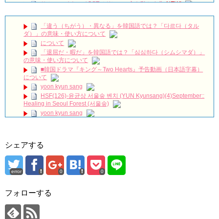
サム、マイウェイOSTメドレー 心を動かす曲
NEW!
‪サウンドチェック‬ 260719FAN-CON [UNCHANGED]
#myungsoo #台湾 #キムミョンス #kimmyungsoo #김명수
NEW!
「違う（ちがう）・異なる」を韓国語では？「다르다（タル
150927 日韓交流おまつり Davichi 憎くても 愛してるから(Hate
ダ）」の意味・使い方について
You But I Love You) 다비치
NEW!
について
[FMV] 이판사판(イ判サ判) – DMEANOR(디미너) – The
「退屈だ・暇だ」を韓国語では？「심심하다（シムシマダ）」
Moment
NEW!
の意味・使い方について
若きチャン・ヒョクの全盛期、忘れられない
NEW!
■韓国ドラマ『キング～Two Hearts』予告動画（日本語字幕）
『油っぽいメロ』2PMジュノ＆チョン・リョウォン、バックハ
について
グ…
NEW!
yoon kyun sang
韓国ドラマ「約束のない恋」
NEW!
HSF(126)-윤균상 서울숲 벤치 (YUN Kyunsang)(4)September::
ハン・ヘジン 한혜진 – (선공개) 강남 3대 얼짱 출신 &#39;한혜진
Healing in Seoul Forest (서울숲)
언니&#39; (ft. 도여니의 학창시절) | 편 먹고 갈래요? 밥블레스유 2
yoon kyun sang
bobblessyou2 EP.18
ユン・ギュンサン主演「潜入弁護人」第1回特別公開！
ソン・ヘギョ – ソンヘギョ キスまとめ
九尾狐外伝 第２話 キム・ジウ チョ・ヒョンジェ
ハン・ヘジン 한혜진 – Still We (여전히 우리는)
九尾狐外伝 メイキング03 ハン・イェスル
한가인 –
シェアする
チョ・ヒョンジェ 조현재 九尾狐外伝 制作発表会
「ライフ・ オン・ マーズ」2019年11月2日TSUTAYAにて先行
キム・テヒの弟イ・ワン♥イ・ボミ、今日（28日）結婚……
レンタル開始！
(ENG SUB) Behind The Scene Hyun Bin 현빈❤️ 손예진 Son Ye
error
0
0
「まず熱く掃除せよ」女優キム・ユジョン、「健康がとても回
Jin-Crash Landing On You/ヒョンビン❤️ソンイェジン / エンジョイ❕
復…痩せたのはソン・ジェリムのせい!? 」 (11/26)
フォローする
【裏芸能】キムユジョンの熱愛彼氏はあの大物俳優
ユン・ギュンサン、番組にも登場した愛猫が急死…イ・ソンギ
ョンら同僚芸能人から慰めの言葉が続々 – Taka News
キム・ユジョン、美しいセルフショットで近況を伝える“会いた
いでしょ？” Big News TV
キム・レウォンの影絵遊び！？「黒騎士～永遠の約束～」メイ
キングを一部公開（DVD-SET2特典映像より）