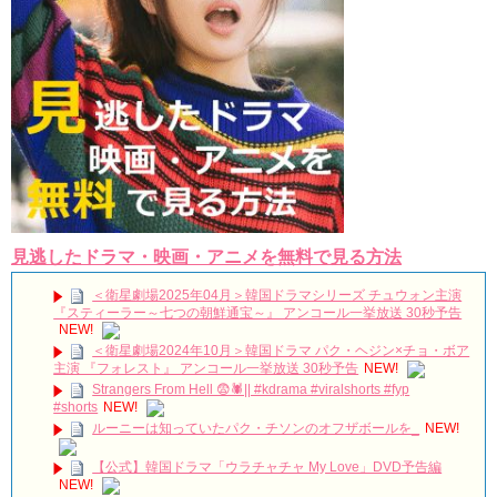
Powered by livedoor 相互RSS
見逃したドラマ・映画・アニメを無料で見る方法
＜衛星劇場2025年04月＞韓国ドラマシリーズ チュウォン主演
『スティーラー～七つの朝鮮通宝～』 アンコール一挙放送 30秒予告
NEW!
＜衛星劇場2024年10月＞韓国ドラマ パク・ヘジン×チョ・ボア
主演 『フォレスト』 アンコール一挙放送 30秒予告
NEW!
Strangers From Hell 😨🕷️|| #kdrama #viralshorts #fyp
#shorts
NEW!
ルーニーは知っていたパク・チソンのオフザボールを_
NEW!
【公式】韓国ドラマ「ウラチャチャ My Love」DVD予告編
NEW!