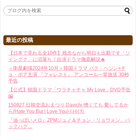
最近の投稿
【日本で見れる全10作】残念ながら明日も出勤です「ソ
イングク」に沼落ち！出演ドラマ徹底解説🔥
＜衛星劇場2024年10月＞韓国ドラマ パク・ヘジン×チ
ョ・ボア主演 『フォレスト』 アンコール一挙放送 30秒
予告
【公式】韓国ドラマ「ウラチャチャ My Love」DVD予告
編
150927 日韓交流おまつり Davichi 憎くても 愛してるか
ら(Hate You But I Love You) 다비치
『油っぽいメロ』2PMジュノ＆チョン・リョウォン、バ
ックハグ…