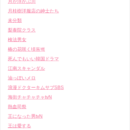
月が浮かぶ川
月桂樹洋服店の紳士たち
未分類
梨泰院クラス
検法男女
椿の花咲く頃동백
死んでもいい韓国ドラマ
江南スキャンダル
油っぽいメロ
浪漫ドクターキムサブSBS
海街チャチャチャtvN
熱血司祭
王になった男tvN
王は愛する