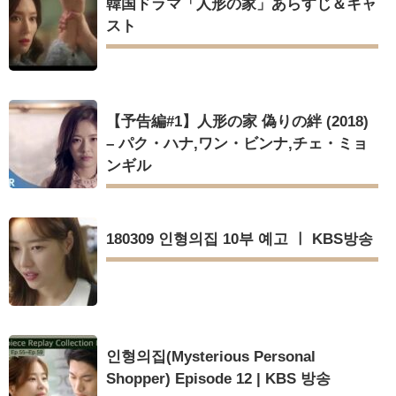
韓国ドラマ「人形の家」あらすじ＆キャ
スト
【予告編#1】人形の家 偽りの絆 (2018)
– パク・ハナ,ワン・ビンナ,チェ・ミョ
ンギル
180309 인형의집 10부 예고 ㅣ KBS방송
인형의집(Mysterious Personal
Shopper) Episode 12 | KBS 방송