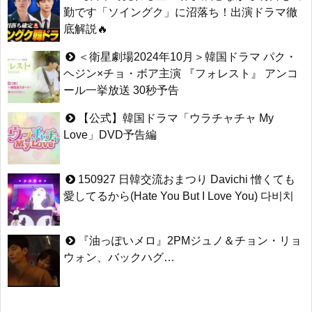
勤です「ソイングク」に沼落ち！出演ドラマ徹
底解説🔥
＜衛星劇場2024年10月＞韓国ドラマ パク・
ヘジン×チョ・ボア主演 『フォレスト』 アンコ
ール一挙放送 30秒予告
【公式】韓国ドラマ「ウラチャチャ My
Love」DVD予告編
150927 日韓交流おまつり Davichi 憎くても
愛してるから(Hate You But I Love You) 다비치
『油っぽいメロ』2PMジュノ＆チョン・リョ
ウォン、バックハグ…