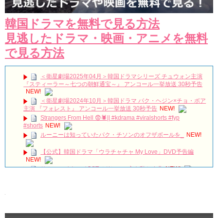
韓国ドラマを無料で見る方法
見逃したドラマ・映画・アニメを無料
で見る方法
＜衛星劇場2025年04月＞韓国ドラマシリーズ チュウォン主演
『スティーラー～七つの朝鮮通宝～』 アンコール一挙放送 30秒予告
NEW!
＜衛星劇場2024年10月＞韓国ドラマ パク・ヘジン×チョ・ボア
主演 『フォレスト』 アンコール一挙放送 30秒予告
NEW!
Strangers From Hell 😨🕷️|| #kdrama #viralshorts #fyp
#shorts
NEW!
ルーニーは知っていたパク・チソンのオフザボールを_
NEW!
【公式】韓国ドラマ「ウラチャチャ My Love」DVD予告編
NEW!
サム、マイウェイOSTメドレー 心を動かす曲
NEW!
‪サウンドチェック‬ 260719FAN-CON [UNCHANGED]
#myungsoo #台湾 #キムミョンス #kimmyungsoo #김명수
NEW!
150927 日韓交流おまつり Davichi 憎くても 愛してるから(Hate
You But I Love You) 다비치
NEW!
[FMV] 이판사판(イ判サ判) – DMEANOR(디미너) – The