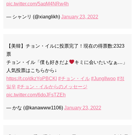
pic.twitter.com/5aqM4NRw4h
— シャンリ (@xianglikh)
January 23, 2022
Powered by livedoor 相互RSS
【美韓】チョン・イルに投票完了！現在の得票数:2323
票
チョン・イル「僕も好きだよ
︎キミに会いたいなぁ…」
人気投票はこちらから↓
https://t.co/dkzYoPBCKl
#チョン・イル
#JungIlwoo
#정
일우
#チョン・イルからのメッセージ
pic.twitter.com/6doJFsTZEh
— かな (@kanawww1106)
January 23, 2022