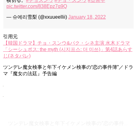
横切る。
#チョスンウ
#チョ・スンウ
#조승우
pic.twitter.com/838Epz7q9Q
— 슈에리雪梨 (@xxuueellii)
January 18, 2022
引用元
【韓国ドラマ】チョ・スンウ&パク・シネ主演 水木ドラマ
「シーシュポス: the myth (시지프스: 더 미쓰)」第4話あらす
じ(ネタバレ)
ツンデレ魔女検事と年下イケメン検事の“恋の事件簿”／ドラ
マ『魔女の法廷』予告編
ツンデレ魔女検事と年下イケメン検事の“恋の事件簿”／ドラマ『魔女の法廷』予告編