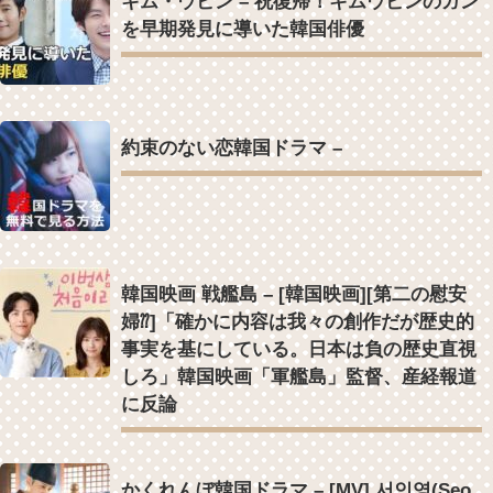
キム・ウビン – 祝復帰！キムウビンのガン
を早期発見に導いた韓国俳優
約束のない恋韓国ドラマ –
韓国映画 戦艦島 – [韓国映画][第二の慰安
婦⁇]「確かに内容は我々の創作だが歴史的
事実を基にしている。日本は負の歴史直視
しろ」韓国映画「軍艦島」監督、産経報道
に反論
かくれんぼ韓国ドラマ – [MV] 서인영(Seo