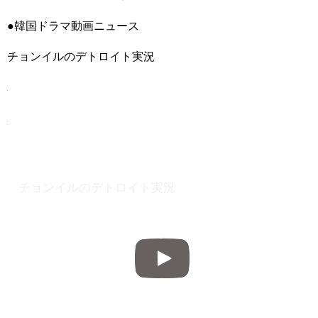
【公式】韓国ドラマ 訓長オ･スンナム DVD 動画視聴 日語字幕
全120話予定
NEW!
●韓国ドラマ動画ニュース
興行成績：『スンブ』、ユ・アインの騒動に負けず200万人突
破…今年の韓国映画では2本目
NEW!
【波乱の展開！？】おいしいコーヒーを淹れられるのはどっ
チョンイルのデトロイト実況
ち？UCCコーヒーアカデミー東西抽出対決！
NEW!
「違う（ちがう）・異なる」を韓国語では？「다르다（タル
ダ）」の意味・使い方について
について
「退屈だ・暇だ」を韓国語では？「심심하다（シムシマダ）」
の意味・使い方について
■韓国ドラマ『キング～Two Hearts』予告動画（日本語字幕）
について
yoon kyun sang
HSF(126)-윤균상 서울숲 벤치 (YUN Kyunsang)(4)September::
チョンイルのデトロイト実況
Healing in Seoul Forest (서울숲)
yoon kyun sang
ユン・ギュンサン主演「潜入弁護人」第1回特別公開！
ハン・ヘジン 한혜진 – (선공개) 강남 3대 얼짱 출신 &#39;한혜진
언니&#39; (ft. 도여니의 학창시절) | 편 먹고 갈래요? 밥블레스유 2
bobblessyou2 EP.18
ソン・ヘギョ – ソンヘギョ キスまとめ
ハン・ヘジン 한혜진 – Still We (여전히 우리는)
한가인 –
九尾狐外伝 第２話 キム・ジウ チョ・ヒョンジェ