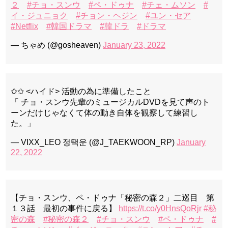
２
#チョ・スンウ
#ペ・ドゥナ
#チェ・ムソン
#
イ・ジュニョク
#チョン・ヘジン
#ユン・セア
#Netflix
#韓国ドラマ
#韓ドラ
#ドラマ
— ちゃめ (@gosheaven)
January 23, 2022
✩✩ <ハイド> 活動の為に準備したこと
「 チョ・スンウ先輩のミュージカルDVDを見て声のト
ーンだけじゃなくて体の動き自体を観察して練習し
た。」
— VIXX_LEO 정택운 (@J_TAEKWOON_RP)
January
22, 2022
【チョ・スンウ、ペ・ドゥナ「秘密の森２」二巡目 第
１３話 最初の事件に戻る】
https://t.co/y0HnsQoRjr
#秘
密の森
#秘密の森２
#チョ・スンウ
#ペ・ドゥナ
#