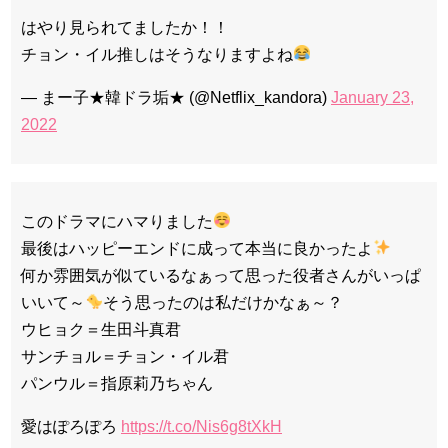
はやり見られてましたか！！
チョン・イル推しはそうなりますよね
— まー子★韓ドラ垢★ (@Netflix_kandora)
January 23,
2022
このドラマにハマりました
最後はハッピーエンドに成って本当に良かったよ
何か雰囲気が似ているなぁって思った役者さんがいっぱ
いいて～
そう思ったのは私だけかなぁ～？
ウヒョク＝生田斗真君
サンチョル＝チョン・イル君
パンウル＝指原莉乃ちゃん
愛はぽろぽろ
https://t.co/Nis6g8tXkH