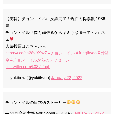
【美韓】チョン・イルに投票完了！現在の得票数:1986
票
チョン・イル「僕も頑張るからキミも頑張って～♪」ネ
ェ
人気投票はこちらから↓
https://t.co/hs28viX9wZ
#チョン・イル
#JungIlwoo
#정일
우
#チョン・イルからのメッセージ
pic.twitter.com/k08IJIfbqL
— yukibow (@yukiilwoo)
January 22, 2022
チョン・イルの日本語ストーリー
— 清丸亭清太郎 (@kiyopinGORIRA)
January 22, 2022