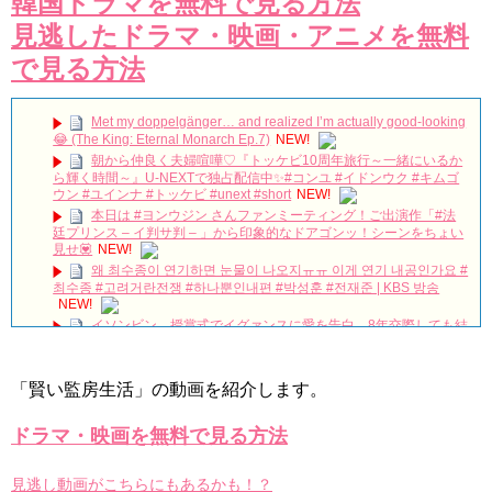
韓国ドラマを無料で見る方法
見逃したドラマ・映画・アニメを無料
で見る方法
Met my doppelgänger… and realized I’m actually good-looking
😂 (The King: Eternal Monarch Ep.7)
NEW!
朝から仲良く夫婦喧嘩♡『トッケビ10周年旅行～一緒にいるか
ら輝く時間～』U-NEXTで独占配信中✨#コンユ #イドンウク #キムゴ
ウン #ユインナ #トッケビ #unext #short
NEW!
本日は #ヨンウジン さんファンミーティング！ご出演作「#法
廷プリンス – イ判サ判 – 」から印象的なドアゴンッ！シーンをちょい
見せ💟
NEW!
왜 최수종이 연기하면 눈물이 나오지ㅠㅠ 이게 연기 내공인가요 #
최수종 #고려거란전쟁 #하나뿐인내편 #박성훈 #전재준 | KBS 방송
NEW!
イソンビン、授賞式でイグァンスに愛を告白。8年交際しても結
婚しない理由とは？ #イグァンス #恋愛8
NEW!
2PMチャンソン&”兄貴”ヨン・ウジン、最高の笑顔！7/3ＤＶＤ
リリース「七日の王妃」より
NEW!
「賢い監房生活」の動画を紹介します。
Arthdal Chronicles: The Sword of Aramun – Eunseom &
Saya
NEW!
ドラマ・映画を無料で見る方法
【キムジェヨン】ペンミに行って大横転した現場レポ！韓国俳
優ファンミってこんなサービスするの？！【김재영】
NEW!
「耳打ち（原題）」イ・サンユンver.
NEW!
見逃し動画がこちらにもあるかも！？