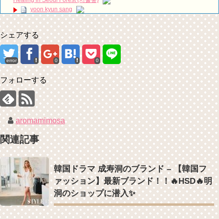
【波乱の展開！？】おいしいコーヒーを淹れられるのはどっち？UCC
yoon kyun sang
コーヒーアカデミー東西抽出対決！
NEW!
ユン・ギュンサン主演「潜入弁護人」第1回特別公開！
ハン・ヘジン 한혜진 – (선공개) 강남 3대 얼짱 출신 &#39;한혜진 언니
九尾狐外伝 第２話 キム・ジウ チョ・ヒョンジェ
&#39; (ft. 도여니의 학창시절) | 편 먹고 갈래요? 밥블레스유 2 bobblessyou2
シェアする
九尾狐外伝 メイキング03 ハン・イェスル
EP.18
チョ・ヒョンジェ 조현재 九尾狐外伝 制作発表会
ソン・ヘギョ – ソンヘギョ キスまとめ
キム・テヒの弟イ・ワン♥イ・ボミ、今日（28日）結婚……
ハン・ヘジン 한혜진 – Still We (여전히 우리는)
error
0
0
「まず熱く掃除せよ」女優キム・ユジョン、「健康がとても回復…痩
한가인 –
せたのはソン・ジェリムのせい!? 」 (11/26)
「ライフ・ オン・ マーズ」2019年11月2日TSUTAYAにて先行レンタ
フォローする
【裏芸能】キムユジョンの熱愛彼氏はあの大物俳優
ル開始！
キム・ユジョン、美しいセルフショットで近況を伝える“会いたいで
(ENG SUB) Behind The Scene Hyun Bin 현빈❤️ 손예진 Son Ye Jin-
しょ？” Big News TV
Crash Landing On You/ヒョンビン❤️ソンイェジン / エンジョイ❕
キム・ユジョン、新ドラマ「まず熱く掃除せよ」に出演確定…“台本
ユン・ギュンサン、番組にも登場した愛猫が急死…イ・ソンギョンら
を見た瞬間惹かれた” 20180123
同僚芸能人から慰めの言葉が続々 – Taka News
aromamimosa
幻の王女チャミョンゴ エンディング
キム・レウォンの影絵遊び！？「黒騎士～永遠の約束～」メイキング
YUCHUN ♥ LOVE 15 「成均館 5話」
を一部公開（DVD-SET2特典映像より）
関連記事
[Fan MV]七日の王妃(7일의 왕비)OST – 정기고 (Junggigo) – 그리고 그
려도 (Miss You In My Heart)
俳優カン・ギヨン、突然の熱愛宣言…「キム秘書がなぜそうか」出演
韓国ドラマ 成寿洞のブランド – 【韓国フ
で話題 Big News TV
ァッション】最新ブランド！！🔥HSD🔥明
Powered by livedoor 相互RSS
洞のショップに潜入✨