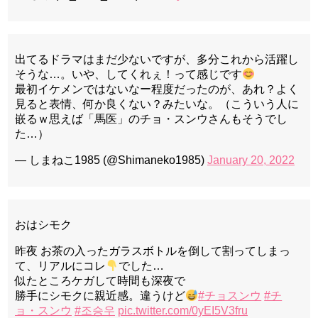
出てるドラマはまだ少ないですが、多分これから活躍し
そうな…。いや、してくれぇ！って感じです
最初イケメンではないなー程度だったのが、あれ？よく
見ると表情、何か良くない？みたいな。（こういう人に
嵌るｗ思えば「馬医」のチョ・スンウさんもそうでし
た…）
— しまねこ1985 (@Shimaneko1985)
January 20, 2022
おはシモク
昨夜 お茶の入ったガラスボトルを倒して割ってしまっ
て、リアルにコレ
でした…
似たところケガして時間も深夜で
勝手にシモクに親近感。違うけど
#チョスンウ
#チ
ョ・スンウ
#조승우
pic.twitter.com/0yEI5V3fru