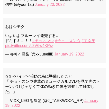
信中 (@yoori1st)
January 20, 2022
おはシモク
いよいよブルーレイ発売する…
ドキドキ…！！
#チョスンウ
#チョ・スンウ
#조승우
pic.twitter.com/c3V6w4KPrz
— 슈에리雪梨 (@xxuueellii)
January 19, 2022
✩✩ <ハイド> 活動の為に準備したこと
「 チョ・スンウ先輩のミュージカルDVDを見て声のト
ーンだけじゃなくて体の動き自体を観察して練習し
た。」
— VIXX_LEO 정택운 (@J_TAEKWOON_RP)
January
19, 2022