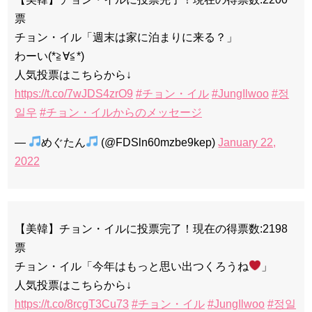
票
チョン・イル「週末は家に泊まりに来る？」
わーい(*≧∀≦*)
人気投票はこちらから↓
https://t.co/7wJDS4zrO9
#チョン・イル
#JungIlwoo
#정
일우
#チョン・イルからのメッセージ
—
めぐたん
(@FDSln60mzbe9kep)
January 22,
2022
【美韓】チョン・イルに投票完了！現在の得票数:2198
票
チョン・イル「今年はもっと思い出つくろうね
」
人気投票はこちらから↓
https://t.co/8rcgT3Cu73
#チョン・イル
#JungIlwoo
#정일