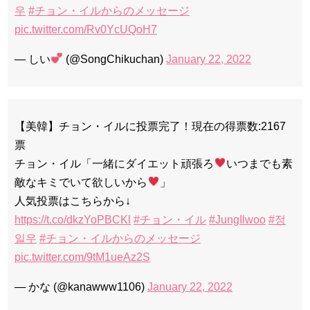
우
#チョン・イルからのメッセージ
pic.twitter.com/Rv0YcUQoH7
— しい
(@SongChikuchan)
January 22, 2022
【美韓】チョン・イルに投票完了！現在の得票数:2167
票
チョン・イル「一緒にダイエット頑張ろ
いつまでも素
敵なキミでいて欲しいから
」
人気投票はこちらから↓
https://t.co/dkzYoPBCKl
#チョン・イル
#JungIlwoo
#정
일우
#チョン・イルからのメッセージ
pic.twitter.com/9tM1ueAz2S
— かな (@kanawww1106)
January 22, 2022