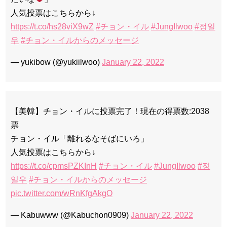
人気投票はこちらから↓
https://t.co/hs28viX9wZ
#チョン・イル
#JungIlwoo
#정일
우
#チョン・イルからのメッセージ
— yukibow (@yukiilwoo)
January 22, 2022
【美韓】チョン・イルに投票完了！現在の得票数:2038
票
チョン・イル「離れるなそばにいろ」
人気投票はこちらから↓
https://t.co/cpmsPZKInH
#チョン・イル
#JungIlwoo
#정
일우
#チョン・イルからのメッセージ
pic.twitter.com/wRnKfgAkgO
— Kabuwww (@Kabuchon0909)
January 22, 2022