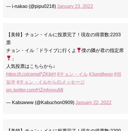
— i-nakao (@pipu0218)
January 23, 2022
【美韓】チョン・イルに投票完了！現在の得票数:2203
票
チョン・イル「ドライブに行くよ
僕の隣が君の指定席
」
人気投票はこちらから↓
https://t.co/cpmsPZKInH
#チョン・イル
#JungIlwoo
#정
일우
#チョン・イルからのメッセージ
pic.twitter.com/HZmIyoouMt
— Kabuwww (@Kabuchon0909)
January 22, 2022
【美韓】チョン・イルに投票完了！現在の得票数:2200