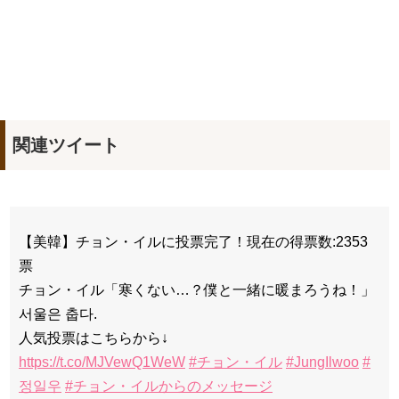
九尾狐外伝 メイキング03 ハン・イェスル
チョ・ヒョンジェ 조현재 九尾狐外伝 制作発表会
キム・テヒの弟イ・ワン♥イ・ボミ、今日（28日）結婚……
「ライフ・ オン・ マーズ」2019年11月2日TSUTAYAにて先行
レンタル開始！
(ENG SUB) Behind The Scene Hyun Bin 현빈❤️ 손예진 Son Ye
Jin-Crash Landing On You/ヒョンビン❤️ソンイェジン / エンジョイ❕
関連ツイート
ユン・ギュンサン、番組にも登場した愛猫が急死…イ・ソンギ
ョンら同僚芸能人から慰めの言葉が続々 – Taka News
キム・レウォンの影絵遊び！？「黒騎士～永遠の約束～」メイ
キングを一部公開（DVD-SET2特典映像より）
「まず熱く掃除せよ」女優キム・ユジョン、「健康がとても回
復…痩せたのはソン・ジェリムのせい!? 」 (11/26)
【裏芸能】キムユジョンの熱愛彼氏はあの大物俳優
【美韓】チョン・イルに投票完了！現在の得票数:2353
キム・ユジョン、美しいセルフショットで近況を伝える“会いた
票
いでしょ？” Big News TV
キム・ユジョン、新ドラマ「まず熱く掃除せよ」に出演確
チョン・イル「寒くない…？僕と一緒に暖まろうね！」
定…“台本を見た瞬間惹かれた” 20180123
서울은 춥다.
幻の王女チャミョンゴ エンディング
YUCHUN ♥ LOVE 15 「成均館 5話」
人気投票はこちらから↓
[Fan MV]七日の王妃(7일의 왕비)OST – 정기고 (Junggigo) – 그
https://t.co/MJVewQ1WeW
#チョン・イル
#JungIlwoo
#
리고 그려도 (Miss You In My Heart)
俳優カン・ギヨン、突然の熱愛宣言…「キム秘書がなぜそう
정일우
#チョン・イルからのメッセージ
か」出演で話題 Big News TV