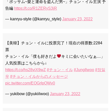
「ポッサム~愛と運命を盗んだ男~」チョン・イル主演 予
告編
https://t.co/R1ZERyS3jR
— kanryu-style (@kanryu_style)
January 23, 2022
【美韓】チョン・イルに投票完了！現在の得票数:2284
票
チョン・イル「僕も好きだよ
︎キミに会いたいなぁ…」
人気投票はこちらから↓
https://t.co/hs28viX9wZ
#チョン・イル
#JungIlwoo
#정일
우
#チョン・イルからのメッセージ
pic.twitter.com/EOGrIpQWv0
— yukibow (@yukiilwoo)
January 23, 2022