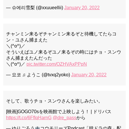
— 슈에리雪梨 (@xxuueellii)
January 20, 2022
チャンミン来るぞチャンミン来るぞと待機してたらコ
ン・ユさん捕まえた
＼(^o^)／
そういえばユノ来るぞユノ来るぞの時にはチョ・スンウ
さん捕まえたんだった
＼(^o^)／
pic.twitter.com/OZHVAxPPpN
— 요코 ♫ ようこ (@tvxq2yoko)
January 20, 2022
そして、歌うチョ・スンウさんを楽しみたい。
[映画]GOGO70sを映画館で上映しよう！ | ドリパス
https://t.co/6FfIqHarnG
@dre_pass
から
— ゆりごろう
コウモリーズPodcast「韓ドラの森」配