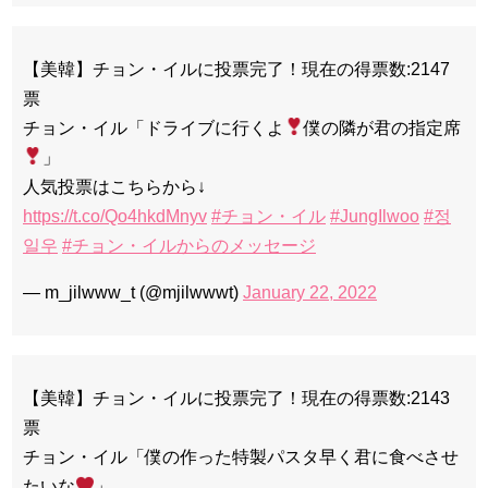
【美韓】チョン・イルに投票完了！現在の得票数:2147
票
チョン・イル「ドライブに行くよ
僕の隣が君の指定席
」
人気投票はこちらから↓
https://t.co/Qo4hkdMnyv
#チョン・イル
#JungIlwoo
#정
일우
#チョン・イルからのメッセージ
— m_jilwww_t (@mjilwwwt)
January 22, 2022
【美韓】チョン・イルに投票完了！現在の得票数:2143
票
チョン・イル「僕の作った特製パスタ早く君に食べさせ
たいな
」