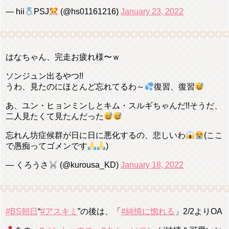
— hii
PSJ
(@hs01161216)
January 23, 2022
はなちゃん、完走お疲れ様〜ｗ
ソンジュン出るやつ!!
うわ、見たのにほとんど忘れてるわ～
復習、復習
あ、ユン・ヒョンミンしとキム・スルギちゃんだ!!そうだ、
二人見たくて見たんだった
忘れん坊症候群が日に日に悪化するの、悲しいわ
(ここ
で愚痴ってゴメンです
)
— くろうさ
(@kurousa_KD)
January 18, 2022
#BS朝日
“
#アスキミ
”の後は、「
#純情に惚れる
」2/2よりOA