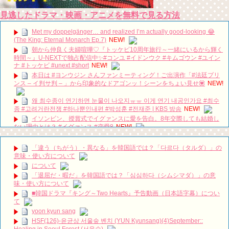
見逃したドラマ・映画・アニメを無料で見る方法
Met my doppelgänger… and realized I’m actually good-looking 😂
(The King: Eternal Monarch Ep.7)
NEW!
朝から仲良く夫婦喧嘩♡『トッケビ10周年旅行～一緒にいるから輝く
時間～』U-NEXTで独占配信中✨#コンユ #イドンウク #キムゴウン #ユイン
ナ #トッケビ #unext #short
NEW!
本日は #ヨンウジン さんファンミーティング！ご出演作「#法廷プリ
ンス – イ判サ判 – 」から印象的なドアゴンッ！シーンをちょい見せ💟
NEW!
왜 최수종이 연기하면 눈물이 나오지ㅠㅠ 이게 연기 내공인가요 #최수
종 #고려거란전쟁 #하나뿐인내편 #박성훈 #전재준 | KBS 방송
NEW!
イソンビン、授賞式でイグァンスに愛を告白。8年交際しても結婚し
ない理由とは？ #イグァンス #恋愛8
NEW!
2PMチャンソン&”兄貴”ヨン・ウジン、最高の笑顔！7/3ＤＶＤリリー
ス「七日の王妃」より
NEW!
「違う（ちがう）・異なる」を韓国語では？「다르다（タルダ）」の
Arthdal Chronicles: The Sword of Aramun – Eunseom & Saya
NEW!
意味・使い方について
について
【キムジェヨン】ペンミに行って大横転した現場レポ！韓国俳優ファ
「退屈だ・暇だ」を韓国語では？「심심하다（シムシマダ）」の意
ンミってこんなサービスするの？！【김재영】
NEW!
味・使い方について
「耳打ち（原題）」イ・サンユンver.
NEW!
■韓国ドラマ『キング～Two Hearts』予告動画（日本語字幕）につい
【公式】韓国ドラマ 訓長オ･スンナム DVD 動画視聴 日語字幕 全120
て
話予定
NEW!
yoon kyun sang
興行成績：『スンブ』、ユ・アインの騒動に負けず200万人突破…今
HSF(126)-윤균상 서울숲 벤치 (YUN Kyunsang)(4)September::
年の韓国映画では2本目
NEW!
Healing in Seoul Forest (서울숲)