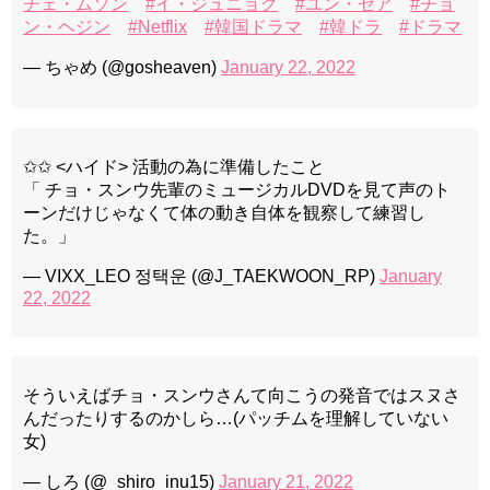
チェ・ムソン
#イ・ジュニョク
#ユン・セア
#チョ
ン・ヘジン
#Netflix
#韓国ドラマ
#韓ドラ
#ドラマ
— ちゃめ (@gosheaven)
January 22, 2022
✩✩ <ハイド> 活動の為に準備したこと
「 チョ・スンウ先輩のミュージカルDVDを見て声のト
ーンだけじゃなくて体の動き自体を観察して練習し
た。」
— VIXX_LEO 정택운 (@J_TAEKWOON_RP)
January
22, 2022
そういえばチョ・スンウさんて向こうの発音ではスヌさ
んだったりするのかしら…(パッチムを理解していない
女)
— しろ (@_shiro_inu15)
January 21, 2022