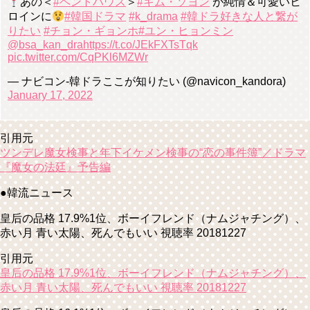
あの＜
#ペントハウス
＞
#キム・ソヨン
が純情＆可愛いヒ
ロインに
#韓国ドラマ
#k_drama
#韓ドラ好きな人と繋が
りたい
#チョン・ギョンホ
#ユン・ヒョンミン
@bsa_kan_dra
https://t.co/JEkFXTsTqk
pic.twitter.com/CqPKl6MZWr
— ナビコン-韓ドラここが知りたい (@navicon_kandora)
January 17, 2022
引用元
ツンデレ魔女検事と年下イケメン検事の“恋の事件簿”／ドラマ
『魔女の法廷』予告編
●韓流ニュース
皇后の品格 17.9%1位、ボーイフレンド（ナムジャチング）、
赤い月 青い太陽、死んでもいい 視聴率 20181227
引用元
皇后の品格 17.9%1位、ボーイフレンド（ナムジャチング）、
赤い月 青い太陽、死んでもいい 視聴率 20181227