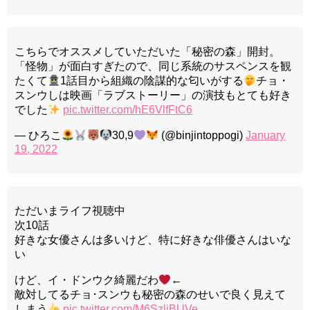
こちらでオススメしていただいた「秘密の森」開封。
「怪物」が面白すぎたので、同じ系統のサスペンスを観
たくて
1話目から組織の陰謀的な匂いがする
チョ・
スンウしは映画「ラブストーリー」の演技もとても好き
でした
pic.twitter.com/hE6VlfFtC6
— ひろこ
30,9
(@binjintoppogi)
January
19, 2022
ただいまライフ視聴中
次10話
好きな女優さんは多いけど、特に好きな俳優さんはいな
い
けど、イ・ドンウク綺麗だわ
←
敵対してるチョ･スンウも秘密の森のせいで良く見えて
しまう
pic.twitter.com/M6SzljBUVe