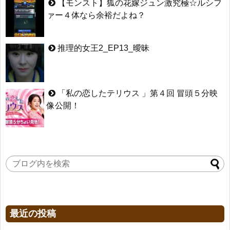
【モンスト】狐の花嫁ジュン激究極☆ルシフ
ァー４体なら余裕だよね？
推理的女王2_EP13_曖昧
「私の恋したテリウス 」第４回 冒頭５分映
像公開！
最近の投稿