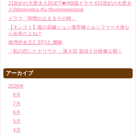
21世紀の大君夫人DUET💓#韓国ドラマ #21世紀の大君夫
人#disneyplus #iu #byeonwooseok
ドラマ「時間が止まるその時」
【モンスト】狐の花嫁ジュン激究極☆ルシファー４体な
ら余裕だよね？
推理的女王2_EP13_曖昧
「私の恋したテリウス 」第４回 冒頭５分映像公開！
アーカイブ
2026年
8月
7月
6月
5月
4月