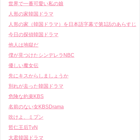
世界で一番可愛い私の娘
人形の家韓国ドラマ
人形の家（韓国ドラマ）を日本語字幕で第1話のあらすじ
今日の探偵韓国ドラマ
他人は地獄だ
僕が見つけたシンデレラNBC
優しい魔女伝
先にキスからしましょうか
別れが去った韓国ドラマ
危険な約束KBS
名前のない女KBSDrama
吹けよ、ミプン
哲仁王后TvN
大君韓国ドラマ