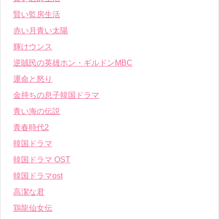
賢い監房生活
赤い月青い太陽
輝けウンス
逆賊民の英雄ホン・ギルドンMBC
運命と怒り
金持ちの息子韓国ドラマ
青い海の伝説
青春時代2
韓国ドラマ
韓国ドラマ OST
韓国ドラマost
高潔な君
鶏龍仙女伝