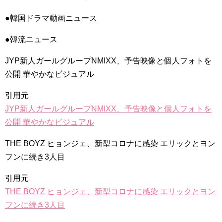
ダ）」の意味・使い方について
について
●韓国ドラマ動画ニュース
「退屈だ・暇だ」を韓国語では？「심심하다（シムシマダ）」
の意味・使い方について
■韓国ドラマ『キング～Two Hearts』予告動画（日本語字幕）
●韓流ニュース
について
yoon kyun sang
JYP新人ガールグループNMIXX、予告映像と個人フォトを
HSF(126)-윤균상 서울숲 벤치 (YUN Kyunsang)(4)September::
Healing in Seoul Forest (서울숲)
公開 華やかなビジュアル
yoon kyun sang
ユン・ギュンサン主演「潜入弁護人」第1回特別公開！
引用元
ハン・ヘジン 한혜진 – (선공개) 강남 3대 얼짱 출신 &#39;한혜진
언니&#39; (ft. 도여니의 학창시절) | 편 먹고 갈래요? 밥블레스유 2
JYP新人ガールグループNMIXX、予告映像と個人フォトを
bobblessyou2 EP.18
公開 華やかなビジュアル
ソン・ヘギョ – ソンヘギョ キスまとめ
ハン・ヘジン 한혜진 – Still We (여전히 우리는)
THE BOYZ ヒョンジェ、新型コロナに感染 エリックとヨン
한가인 –
九尾狐外伝 第２話 キム・ジウ チョ・ヒョンジェ
フンに続き3人目
九尾狐外伝 メイキング03 ハン・イェスル
チョ・ヒョンジェ 조현재 九尾狐外伝 制作発表会
引用元
キム・テヒの弟イ・ワン♥イ・ボミ、今日（28日）結婚……
THE BOYZ ヒョンジェ、新型コロナに感染 エリックとヨン
「ライフ・ オン・ マーズ」2019年11月2日TSUTAYAにて先行
フンに続き3人目
レンタル開始！
(ENG SUB) Behind The Scene Hyun Bin 현빈❤️ 손예진 Son Ye