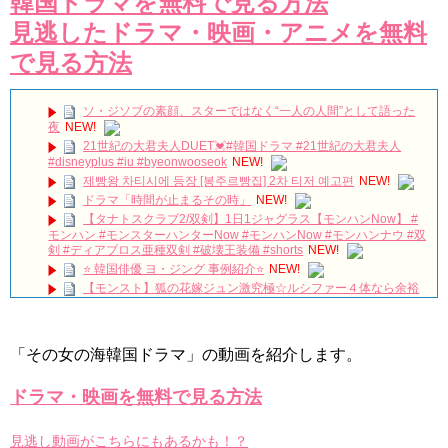
韓国ドラマを無料で見る方法
見逃したドラマ・映画・アニメを無料
で見る方法
ソ・ジソブの素顔、スターではなく“一人の人間”として語った
夜
NEW!
21世紀の大君夫人DUET💓#韓国ドラマ #21世紀の大君夫人
#disneyplus #iu #byeonwooseok
NEW!
제빵왕 차티시에 등장 [봉주르빵집] 2차 티저 예고편
NEW!
ドラマ「時間が止まるその時」
NEW!
【タナトスクラブ2/双剣】1日1ジャグラス【モンハンNow】 #
モンハン #モンスターハンターNow #モンハンNow #モンハンナウ #双
剣 #ディアブロス亜種双剣 #破壊王装備 #shorts
NEW!
⭐️ 韓国俳優 ヨ・ジング 事例紹介⭐️
NEW!
【モンスト】狐の花嫁ジュン激究極☆ルシファー４体なら余裕
だよね？
NEW!
約束のない恋 第1話 父の帰還
NEW!
단역에서 대상까지 주상욱이 무대 위에서 끝내 오열한 진짜 이유
「その女の海韓国ドラマ」の動画を紹介します。
#shorts
NEW!
適齢期惑々ロマンス～お父さんが変～ トレーラー
NEW!
ドラマ・映画を無料で見る方法
推理的女王2_EP13_曖昧
NEW!
梨泰院クラス聖地巡礼🎬#韓国 #韓国旅行
NEW!
「違う（ちがう）・異なる」を韓国語では？「다르다（タル
見逃し動画がこちらにもあるかも！？