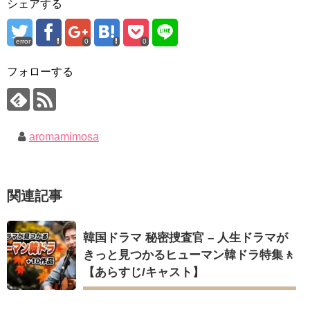
シェアする
Jin-Crash Landing On You/ヒョンビン❤️ソンイェジン / エンジョイ❕
チョ・ヒョンジェ 조현재 九尾狐外伝 制作発表会
キム・テヒの弟イ・ワン♥イ・ボミ、今日（28日）結婚……
ユン・ギュンサン、番組にも登場した愛猫が急死…イ・ソンギ
ョンら同僚芸能人から慰めの言葉が続々 – Taka News
error
0
0
「まず熱く掃除せよ」女優キム・ユジョン、「健康がとても回
キム・レウォンの影絵遊び！？「黒騎士～永遠の約束～」メイ
復…痩せたのはソン・ジェリムのせい!? 」 (11/26)
キングを一部公開（DVD-SET2特典映像より）
フォローする
【裏芸能】キムユジョンの熱愛彼氏はあの大物俳優
キム・ユジョン、美しいセルフショットで近況を伝える“会いた
いでしょ？” Big News TV
キム・ユジョン、新ドラマ「まず熱く掃除せよ」に出演確
定…“台本を見た瞬間惹かれた” 20180123
幻の王女チャミョンゴ エンディング
aromamimosa
Powered by livedoor 相互RSS
YUCHUN ♥ LOVE 15 「成均館 5話」
[Fan MV]七日の王妃(7일의 왕비)OST – 정기고 (Junggigo) – 그
리고 그려도 (Miss You In My Heart)
俳優カン・ギヨン、突然の熱愛宣言…「キム秘書がなぜそう
関連記事
か」出演で話題 Big News TV
韓国ドラマ 秘密捜査官 – 人生ドラマが
きっと見つかるヒューマン韓ドラ特集🚶
【あらすじ/キャスト】
Powered by livedoor 相互RSS