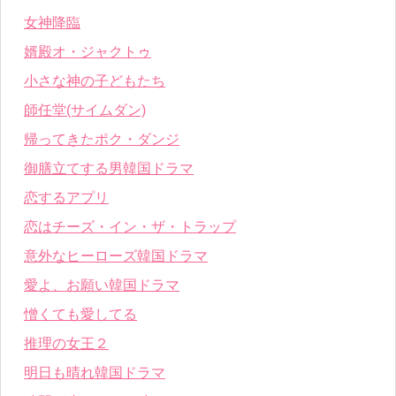
女神降臨
婿殿オ・ジャクトゥ
小さな神の子どもたち
師任堂(サイムダン)
帰ってきたポク・ダンジ
御膳立てする男韓国ドラマ
恋するアプリ
恋はチーズ・イン・ザ・トラップ
意外なヒーローズ韓国ドラマ
愛よ、お願い韓国ドラマ
憎くても愛してる
推理の女王２
明日も晴れ韓国ドラマ