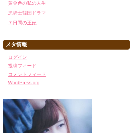
黄金色の私の人生
黒騎士韓国ドラマ
７日間の王妃
メタ情報
ログイン
投稿フィード
コメントフィード
WordPress.org