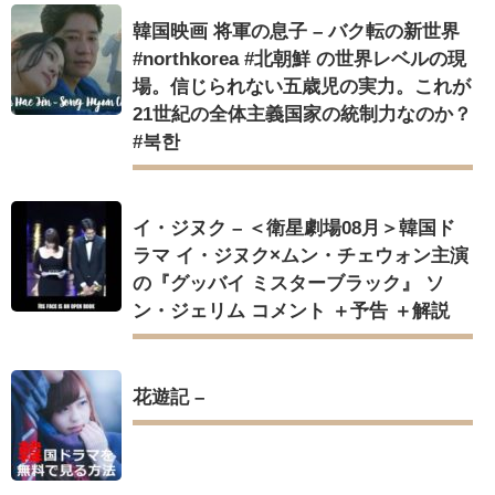
韓国映画 将軍の息子 – バク転の新世界
#northkorea #北朝鮮 の世界レベルの現
場。信じられない五歳児の実力。これが
21世紀の全体主義国家の統制力なのか？
#북한
イ・ジヌク – ＜衛星劇場08月＞韓国ド
ラマ イ・ジヌク×ムン・チェウォン主演
の『グッバイ ミスターブラック』 ソ
ン・ジェリム コメント ＋予告 ＋解説
花遊記 –