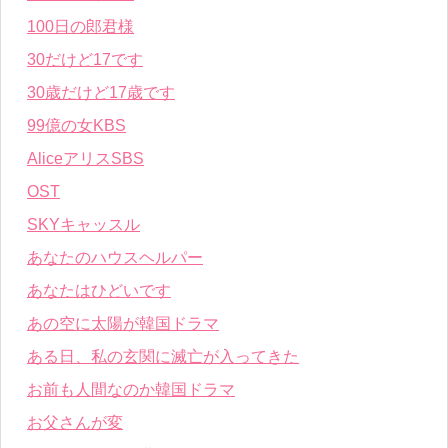
100日の郎君様
30だけど17です
30歳だけど17歳です
99億の女KBS
AliceアリスSBS
OST
SKYキャッスル
あなたのハウスヘルパー
あなたはひどいです
あの空に太陽が韓国ドラマ
ある日、私の玄関に滅亡が入ってきた
お前も人間なのか韓国ドラマ
お父さんが変