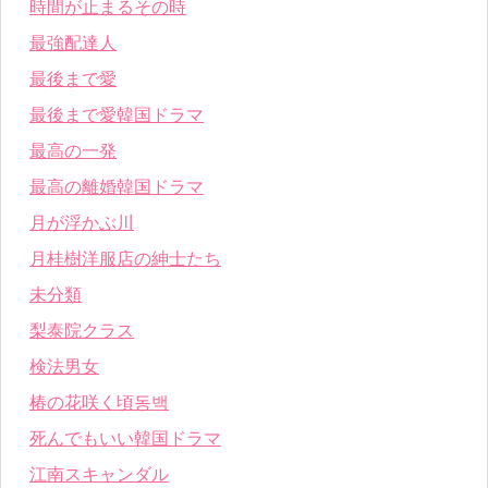
時間が止まるその時
最強配達人
最後まで愛
最後まで愛韓国ドラマ
最高の一発
最高の離婚韓国ドラマ
月が浮かぶ川
月桂樹洋服店の紳士たち
未分類
梨泰院クラス
検法男女
椿の花咲く頃동백
死んでもいい韓国ドラマ
江南スキャンダル