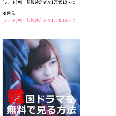
Jin-Crash Landing On You/ヒョンビン❤️ソンイェジン / エンジョイ❕
[フォト] 韓、新規確定者が1万4518人に
ユン・ギュンサン、番組にも登場した愛猫が急死…イ・ソンギ
引用元
ョンら同僚芸能人から慰めの言葉が続々 – Taka News
キム・レウォンの影絵遊び！？「黒騎士～永遠の約束～」メイ
[フォト] 韓、新規確定者が1万4518人に
キングを一部公開（DVD-SET2特典映像より）
「まず熱く掃除せよ」女優キム・ユジョン、「健康がとても回
復…痩せたのはソン・ジェリムのせい!? 」 (11/26)
【裏芸能】キムユジョンの熱愛彼氏はあの大物俳優
キム・ユジョン、美しいセルフショットで近況を伝える“会いた
いでしょ？” Big News TV
キム・ユジョン、新ドラマ「まず熱く掃除せよ」に出演確
定…“台本を見た瞬間惹かれた” 20180123
幻の王女チャミョンゴ エンディング
YUCHUN ♥ LOVE 15 「成均館 5話」
[Fan MV]七日の王妃(7일의 왕비)OST – 정기고 (Junggigo) – 그
리고 그려도 (Miss You In My Heart)
俳優カン・ギヨン、突然の熱愛宣言…「キム秘書がなぜそう
か」出演で話題 Big News TV
Powered by livedoor 相互RSS