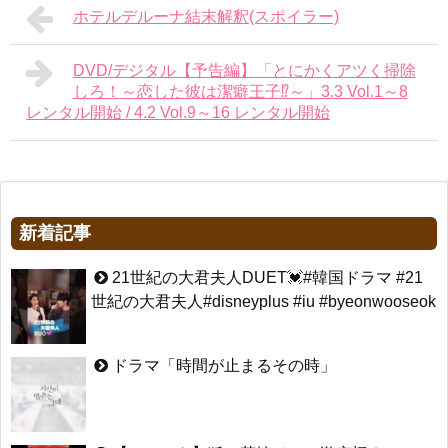
ホテルデルーナ結末解釈(スポイラー)
DVD/デジタル【予告編】「とにかくアツく掃除
しろ！～恋した彼は潔癖王子⁉～」3.3 Vol.1～8
レンタル開始 / 4.2 Vol.9～16 レンタル開始
新着記事
21世紀の大君夫人DUET💓#韓国ドラマ #21
世紀の大君夫人#disneyplus #iu #byeonwooseok
ドラマ「時間が止まるその時」