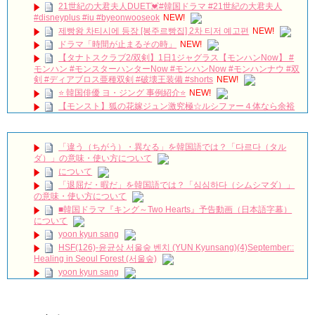
21世紀の大君夫人DUET💓#韓国ドラマ #21世紀の大君夫人
#disneyplus #iu #byeonwooseok
NEW!
제빵왕 차티시에 등장 [봉주르빵집] 2차 티저 예고편
NEW!
ドラマ「時間が止まるその時」
NEW!
【タナトスクラブ2/双剣】1日1ジャグラス【モンハンNow】 #
モンハン #モンスターハンターNow #モンハンNow #モンハンナウ #双
剣 #ディアブロス亜種双剣 #破壊王装備 #shorts
NEW!
⭐️ 韓国俳優 ヨ・ジング 事例紹介⭐️
NEW!
【モンスト】狐の花嫁ジュン激究極☆ルシファー４体なら余裕
だよね？
NEW!
約束のない恋 第1話 父の帰還
NEW!
단역에서 대상까지 주상욱이 무대 위에서 끝내 오열한 진짜 이유
「違う（ちがう）・異なる」を韓国語では？「다르다（タル
#shorts
NEW!
ダ）」の意味・使い方について
適齢期惑々ロマンス～お父さんが変～ トレーラー
NEW!
について
推理的女王2_EP13_曖昧
NEW!
「退屈だ・暇だ」を韓国語では？「심심하다（シムシマダ）」
梨泰院クラス聖地巡礼🎬#韓国 #韓国旅行
NEW!
の意味・使い方について
ハン・ヘジン 한혜진 – (선공개) 강남 3대 얼짱 출신 &#39;한혜진
■韓国ドラマ『キング～Two Hearts』予告動画（日本語字幕）
언니&#39; (ft. 도여니의 학창시절) | 편 먹고 갈래요? 밥블레스유 2
について
bobblessyou2 EP.18
yoon kyun sang
ソン・ヘギョ – ソンヘギョ キスまとめ
HSF(126)-윤균상 서울숲 벤치 (YUN Kyunsang)(4)September::
ハン・ヘジン 한혜진 – Still We (여전히 우리는)
Healing in Seoul Forest (서울숲)
한가인 –
yoon kyun sang
「ライフ・ オン・ マーズ」2019年11月2日TSUTAYAにて先行
ユン・ギュンサン主演「潜入弁護人」第1回特別公開！
レンタル開始！
九尾狐外伝 第２話 キム・ジウ チョ・ヒョンジェ
(ENG SUB) Behind The Scene Hyun Bin 현빈❤️ 손예진 Son Ye
九尾狐外伝 メイキング03 ハン・イェスル