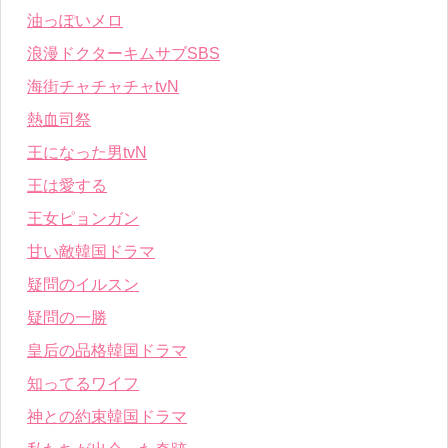
油っぽいメロ
浪漫ドクターキムサブSBS
海街チャチャチャtvN
熱血司祭
王になった男tvN
王は愛する
王女ピョンガン
甘い敵韓国ドラマ
疑問のイルスン
疑問の一勝
皇后の品格韓国ドラマ
知ってるワイフ
神との約束韓国ドラマ