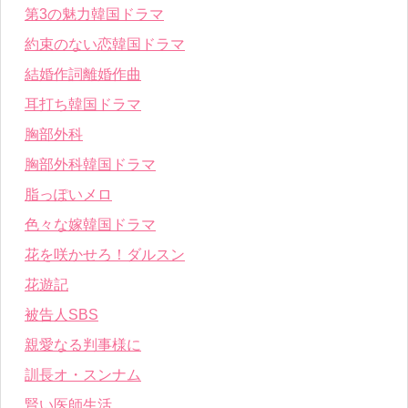
第3の魅力韓国ドラマ
約束のない恋韓国ドラマ
結婚作詞離婚作曲
耳打ち韓国ドラマ
胸部外科
胸部外科韓国ドラマ
脂っぽいメロ
色々な嫁韓国ドラマ
花を咲かせろ！ダルスン
花遊記
被告人SBS
親愛なる判事様に
訓長オ・スンナム
賢い医師生活