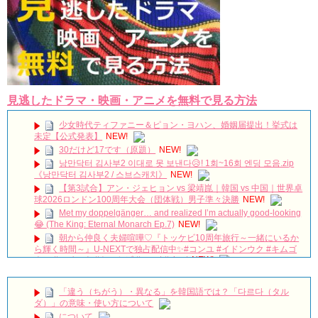
見逃したドラマ・映画・アニメを無料で見る方法
少女時代ティファニー＆ピョン・ヨハン、婚姻届提出！挙式は
未定【公式発表】
NEW!
30だけど17です（原題）
NEW!
낭만닥터 김사부2 이대로 못 보낸다😥! 1회~16회 엔딩 모음.zip
《낭만닥터 김사부2 / 스브스캐치》
NEW!
【第3試合】アン・ジェヒョン vs 梁靖崑｜韓国 vs 中国｜世界卓
球2026ロンドン100周年大会（団体戦）男子準々決勝
NEW!
Met my doppelgänger… and realized I’m actually good-looking
😂 (The King: Eternal Monarch Ep.7)
NEW!
朝から仲良く夫婦喧嘩♡『トッケビ10周年旅行～一緒にいるか
ら輝く時間～』U-NEXTで独占配信中✨#コンユ #イドンウク #キムゴ
ウン #ユインナ #トッケビ #unext #short
NEW!
本日は #ヨンウジン さんファンミーティング！ご出演作「#法
廷プリンス – イ判サ判 – 」から印象的なドアゴンッ！シーンをちょい
「違う（ちがう）・異なる」を韓国語では？「다르다（タル
見せ💟
NEW!
ダ）」の意味・使い方について
왜 최수종이 연기하면 눈물이 나오지ㅠㅠ 이게 연기 내공인가요 #
について