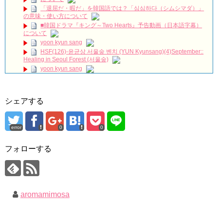
최수종 #고려거란전쟁 #하나뿐인내편 #박성훈 #전재준 | KBS 방송
「退屈だ・暇だ」を韓国語では？「심심하다（シムシマダ）」
NEW!
の意味・使い方について
イソンビン、授賞式でイグァンスに愛を告白。8年交際しても結
■韓国ドラマ『キング～Two Hearts』予告動画（日本語字幕）
婚しない理由とは？ #イグァンス #恋愛8
NEW!
について
2PMチャンソン&”兄貴”ヨン・ウジン、最高の笑顔！7/3ＤＶＤ
yoon kyun sang
リリース「七日の王妃」より
NEW!
HSF(126)-윤균상 서울숲 벤치 (YUN Kyunsang)(4)September::
Arthdal Chronicles: The Sword of Aramun – Eunseom &
Healing in Seoul Forest (서울숲)
Saya
NEW!
yoon kyun sang
「耳打ち（原題）」イ・サンユンver.
NEW!
ユン・ギュンサン主演「潜入弁護人」第1回特別公開！
ハン・ヘジン 한혜진 – (선공개) 강남 3대 얼짱 출신 &#39;한혜진
언니&#39; (ft. 도여니의 학창시절) | 편 먹고 갈래요? 밥블레스유 2
九尾狐外伝 第２話 キム・ジウ チョ・ヒョンジェ
bobblessyou2 EP.18
九尾狐外伝 メイキング03 ハン・イェスル
シェアする
ソン・ヘギョ – ソンヘギョ キスまとめ
チョ・ヒョンジェ 조현재 九尾狐外伝 制作発表会
ハン・ヘジン 한혜진 – Still We (여전히 우리는)
キム・テヒの弟イ・ワン♥イ・ボミ、今日（28日）結婚……
한가인 –
error
0
0
「ライフ・ オン・ マーズ」2019年11月2日TSUTAYAにて先行
「まず熱く掃除せよ」女優キム・ユジョン、「健康がとても回
レンタル開始！
復…痩せたのはソン・ジェリムのせい!? 」 (11/26)
(ENG SUB) Behind The Scene Hyun Bin 현빈❤️ 손예진 Son Ye
フォローする
【裏芸能】キムユジョンの熱愛彼氏はあの大物俳優
Jin-Crash Landing On You/ヒョンビン❤️ソンイェジン / エンジョイ❕
キム・ユジョン、美しいセルフショットで近況を伝える“会いた
いでしょ？” Big News TV
ユン・ギュンサン、番組にも登場した愛猫が急死…イ・ソンギ
キム・ユジョン、新ドラマ「まず熱く掃除せよ」に出演確
ョンら同僚芸能人から慰めの言葉が続々 – Taka News
定…“台本を見た瞬間惹かれた” 20180123
キム・レウォンの影絵遊び！？「黒騎士～永遠の約束～」メイ
幻の王女チャミョンゴ エンディング
aromamimosa
キングを一部公開（DVD-SET2特典映像より）
YUCHUN ♥ LOVE 15 「成均館 5話」
[Fan MV]七日の王妃(7일의 왕비)OST – 정기고 (Junggigo) – 그