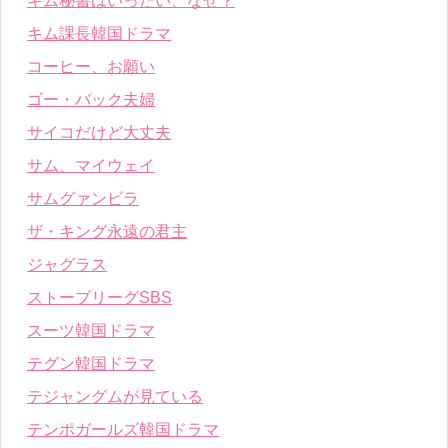
キム秘書はいったい、なぜ？
キム課長韓国ドラマ
コーヒー、お願い
ゴー・バック夫婦
サイコだけど大丈夫
サム、マイウェイ
サムグァンビラ
ザ・キング永遠の君主
ジャグラス
ストーブリーグSBS
スーツ韓国ドラマ
テグン韓国ドラマ
テジャングムが見ている
テンポガールズ韓国ドラマ