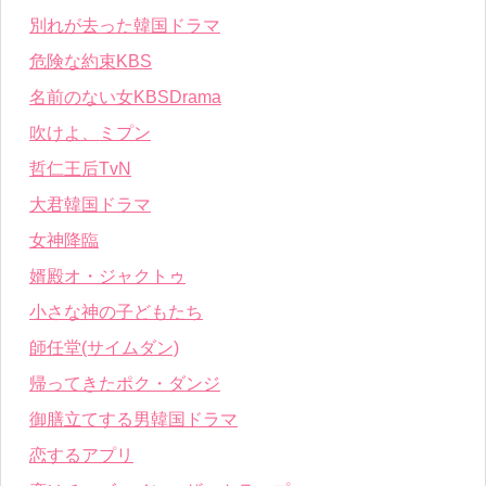
別れが去った韓国ドラマ
危険な約束KBS
名前のない女KBSDrama
吹けよ、ミプン
哲仁王后TvN
大君韓国ドラマ
女神降臨
婿殿オ・ジャクトゥ
小さな神の子どもたち
師任堂(サイムダン)
帰ってきたポク・ダンジ
御膳立てする男韓国ドラマ
恋するアプリ