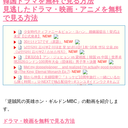
韓国ドラマを無料で見る方法
見逃したドラマ・映画・アニメを無料
で見る方法
少女時代ティファニー＆ピョン・ヨハン、婚姻届提出！挙式は
未定【公式発表】
NEW!
30だけど17です（原題）
NEW!
낭만닥터 김사부2 이대로 못 보낸다😥! 1회~16회 엔딩 모음.zip
《낭만닥터 김사부2 / 스브스캐치》
NEW!
【第3試合】アン・ジェヒョン vs 梁靖崑｜韓国 vs 中国｜世界卓
球2026ロンドン100周年大会（団体戦）男子準々決勝
NEW!
Met my doppelgänger… and realized I’m actually good-looking
😂 (The King: Eternal Monarch Ep.7)
NEW!
朝から仲良く夫婦喧嘩♡『トッケビ10周年旅行～一緒にいるか
ら輝く時間～』U-NEXTで独占配信中✨#コンユ #イドンウク #キムゴ
ウン #ユインナ #トッケビ #unext #short
NEW!
本日は #ヨンウジン さんファンミーティング！ご出演作「#法
廷プリンス – イ判サ判 – 」から印象的なドアゴンッ！シーンをちょい
見せ💟
NEW!
「逆賊民の英雄ホン・ギルドンMBC」の動画を紹介しま
왜 최수종이 연기하면 눈물이 나오지ㅠㅠ 이게 연기 내공인가요 #
す。
최수종 #고려거란전쟁 #하나뿐인내편 #박성훈 #전재준 | KBS 방송
NEW!
イソンビン、授賞式でイグァンスに愛を告白。8年交際しても結
ドラマ・映画を無料で見る方法
婚しない理由とは？ #イグァンス #恋愛8
NEW!