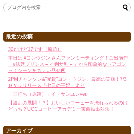
最近の投稿
30だけど17です（原題）
本日は #ヨンウジン さんファンミーティング！ご出演作
「#法廷プリンス – イ判サ判 – 」から印象的なドアゴン
ッ！シーンをちょい見せ💟
2PMチャンソン&”兄貴”ヨン・ウジン、最高の笑顔！7/3
ＤＶＤリリース「七日の王妃」より
「耳打ち（原題）」イ・サンユンver.
【波乱の展開！？】おいしいコーヒーを淹れられるのは
どっち？UCCコーヒーアカデミー東西抽出対決！
アーカイブ