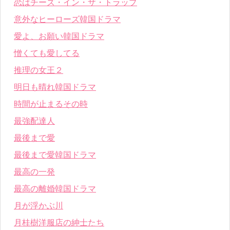
恋はチーズ・イン・ザ・トラップ
意外なヒーローズ韓国ドラマ
愛よ、お願い韓国ドラマ
憎くても愛してる
推理の女王２
明日も晴れ韓国ドラマ
時間が止まるその時
最強配達人
最後まで愛
最後まで愛韓国ドラマ
最高の一発
最高の離婚韓国ドラマ
月が浮かぶ川
月桂樹洋服店の紳士たち