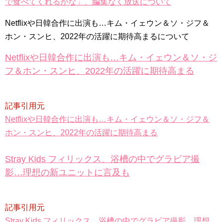
で食べてくれるかな」、編集なく放送について
チョ・ヒョンジェ 조현재 九尾狐外伝 制作発表会
キム・テヒの弟イ・ワン♥イ・ボミ、今日（28日）結婚……
Netflixや日韓合作に出演も…キム・イェウン＆ソ・ジフ＆
「ライフ・ オン・ マーズ」2019年11月2日TSUTAYAにて先行
ホン・スンヒ、2022年の活躍に期待高まるについて
レンタル開始！
(ENG SUB) Behind The Scene Hyun Bin 현빈❤️ 손예진 Son Ye
Netflixや日韓合作に出演も…キム・イェウン＆ソ・ジ
Jin-Crash Landing On You/ヒョンビン❤️ソンイェジン / エンジョイ❕
フ＆ホン・スンヒ、2022年の活躍に期待高まる
ユン・ギュンサン、番組にも登場した愛猫が急死…イ・ソンギ
ョンら同僚芸能人から慰めの言葉が続々 – Taka News
キム・レウォンの影絵遊び！？「黒騎士～永遠の約束～」メイ
キングを一部公開（DVD-SET2特典映像より）
記事引用元
「まず熱く掃除せよ」女優キム・ユジョン、「健康がとても回
復…痩せたのはソン・ジェリムのせい!? 」 (11/26)
Netflixや日韓合作に出演も…キム・イェウン＆ソ・ジフ＆
【裏芸能】キムユジョンの熱愛彼氏はあの大物俳優
ホン・スンヒ、2022年の活躍に期待高まる
キム・ユジョン、美しいセルフショットで近況を伝える“会いた
いでしょ？” Big News TV
キム・ユジョン、新ドラマ「まず熱く掃除せよ」に出演確
Stray Kids フィリックス、浴槽の中でグラビア撮
定…“台本を見た瞬間惹かれた” 20180123
幻の王女チャミョンゴ エンディング
影…理想の新ユニットに言及も
YUCHUN ♥ LOVE 15 「成均館 5話」
[Fan MV]七日の王妃(7일의 왕비)OST – 정기고 (Junggigo) – 그
리고 그려도 (Miss You In My Heart)
俳優カン・ギヨン、突然の熱愛宣言…「キム秘書がなぜそう
記事引用元
か」出演で話題 Big News TV
Stray Kids フィリックス、浴槽の中でグラビア撮影…理想