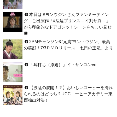
本日は #ヨンウジン さんファンミーティン
グ！ご出演作「#法廷プリンス – イ判サ判 – 」
から印象的なドアゴンッ！シーンをちょい見せ
💟
2PMチャンソン&”兄貴”ヨン・ウジン、最高
の笑顔！7/3ＤＶＤリリース「七日の王妃」より
「耳打ち（原題）」イ・サンユンver.
【波乱の展開！？】おいしいコーヒーを淹れ
られるのはどっち？UCCコーヒーアカデミー東
西抽出対決！