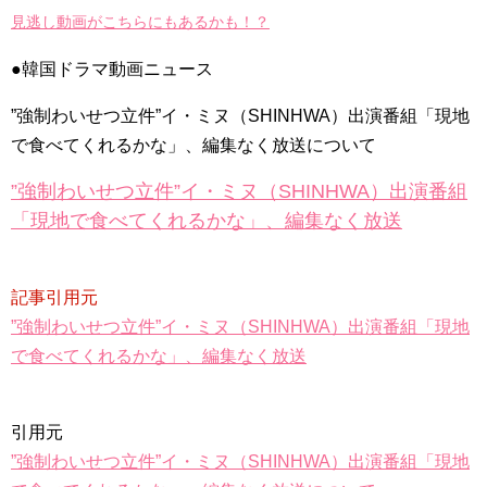
2PMチャンソン&”兄貴”ヨン・ウジン、最高の笑顔！7/3ＤＶＤ
見逃し動画がこちらにもあるかも！？
リリース「七日の王妃」より
NEW!
Arthdal Chronicles: The Sword of Aramun – Eunseom &
Saya
NEW!
●韓国ドラマ動画ニュース
「耳打ち（原題）」イ・サンユンver.
NEW!
「違う（ちがう）・異なる」を韓国語では？「다르다（タル
”強制わいせつ立件”イ・ミヌ（SHINHWA）出演番組「現地
ダ）」の意味・使い方について
について
で食べてくれるかな」、編集なく放送について
「退屈だ・暇だ」を韓国語では？「심심하다（シムシマダ）」
の意味・使い方について
”強制わいせつ立件”イ・ミヌ（SHINHWA）出演番組
■韓国ドラマ『キング～Two Hearts』予告動画（日本語字幕）
「現地で食べてくれるかな」、編集なく放送
について
yoon kyun sang
HSF(126)-윤균상 서울숲 벤치 (YUN Kyunsang)(4)September::
Healing in Seoul Forest (서울숲)
記事引用元
yoon kyun sang
ユン・ギュンサン主演「潜入弁護人」第1回特別公開！
”強制わいせつ立件”イ・ミヌ（SHINHWA）出演番組「現地
ハン・ヘジン 한혜진 – (선공개) 강남 3대 얼짱 출신 &#39;한혜진
で食べてくれるかな」、編集なく放送
언니&#39; (ft. 도여니의 학창시절) | 편 먹고 갈래요? 밥블레스유 2
bobblessyou2 EP.18
ソン・ヘギョ – ソンヘギョ キスまとめ
ハン・ヘジン 한혜진 – Still We (여전히 우리는)
引用元
한가인 –
九尾狐外伝 第２話 キム・ジウ チョ・ヒョンジェ
”強制わいせつ立件”イ・ミヌ（SHINHWA）出演番組「現地
九尾狐外伝 メイキング03 ハン・イェスル