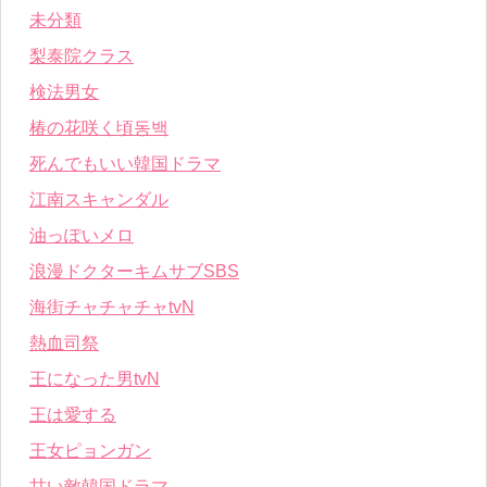
未分類
梨泰院クラス
検法男女
椿の花咲く頃동백
死んでもいい韓国ドラマ
江南スキャンダル
油っぽいメロ
浪漫ドクターキムサブSBS
海街チャチャチャtvN
熱血司祭
王になった男tvN
王は愛する
王女ピョンガン
甘い敵韓国ドラマ