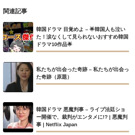
리고 그려도 (Miss You In My Heart)
俳優カン・ギヨン、突然の熱愛宣言…「キム秘書がなぜそう
関連記事
か」出演で話題 Big News TV
Powered by livedoor 相互RSS
韓国ドラマ 目覚めよ – 🌟韓国人も泣い
た！涙なくして見られないおすすめ韓国
ドラマ10作品🌟
Powered by livedoor 相互RSS
私たちが出会った奇跡 – 私たちが出会っ
た奇跡（原題）
韓国ドラマ 悪魔判事 – ライブ法廷ショ
ー開催で、裁判がエンタメに!? | 悪魔判
事 | Netflix Japan